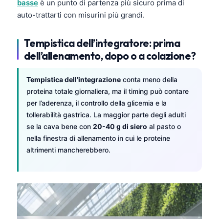
basse
è un punto di partenza più sicuro prima di
தமிழ்
auto-trattarti con misurini più grandi.
తెలుగు
Tempistica dell’integratore: prima
मराठी
dell’allenamento, dopo o a colazione?
اردو
বাংলা
Tempistica dell’integrazione
conta meno della
proteina totale giornaliera, ma il timing può contare
Shqip
per l’aderenza, il controllo della glicemia e la
Magyar
tollerabilità gastrica. La maggior parte degli adulti
se la cava bene con
20-40 g di siero
al pasto o
Slovenščina
nella finestra di allenamento in cui le proteine
한국어
altrimenti mancherebbero.
Polski
Lietuvių kalba
Русский
ქართული