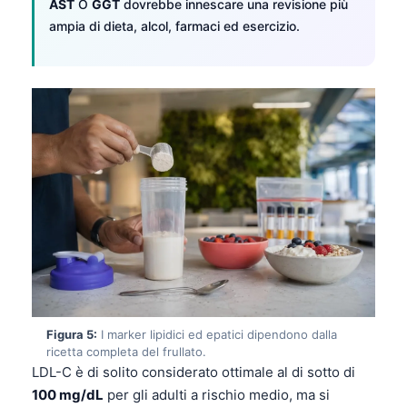
AST
O
GGT
dovrebbe innescare una revisione più
ampia di dieta, alcol, farmaci ed esercizio.
Figura 5:
I marker lipidici ed epatici dipendono dalla
ricetta completa del frullato.
LDL-C è di solito considerato ottimale al di sotto di
100 mg/dL
per gli adulti a rischio medio, ma si