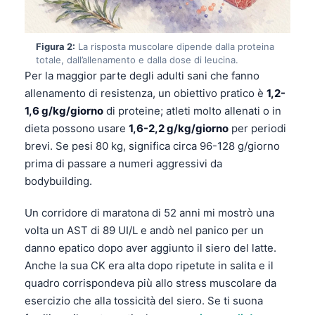
Figura 2:
La risposta muscolare dipende dalla proteina
totale, dall’allenamento e dalla dose di leucina.
Per la maggior parte degli adulti sani che fanno
allenamento di resistenza, un obiettivo pratico è
1,2-
1,6 g/kg/giorno
di proteine; atleti molto allenati o in
dieta possono usare
1,6-2,2 g/kg/giorno
per periodi
brevi. Se pesi 80 kg, significa circa 96-128 g/giorno
prima di passare a numeri aggressivi da
bodybuilding.
Un corridore di maratona di 52 anni mi mostrò una
volta un AST di 89 UI/L e andò nel panico per un
danno epatico dopo aver aggiunto il siero del latte.
Anche la sua CK era alta dopo ripetute in salita e il
quadro corrispondeva più allo stress muscolare da
esercizio che alla tossicità del siero. Se ti suona