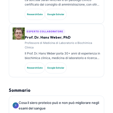
certificato dal consiglio di amministrazione, con oltre
18 anni di esperienza in medicina di laboratorio e
analisi diagnostica. Possiede certificazioni di
ResearchGate
Google Scholar
specializzazione in chimica clinica e ha pubblicato
ampiamente su pannelli di biomarcatori e analisi di
laboratorio nella pratica clinica.
ESPERTO COLLABORATORE
Prof. Dr. Hans Weber, PhD
Professore di Medicina di Laboratorio e Biochimica
Clinica
Il Prof. Dr. Hans Weber porta 30+ anni di esperienza in
biochimica clinica, medicina di laboratorio e ricerca
sui biomarcatori. Ex Presidente della Società Tedesca
di Chimica Clinica, si specializza nell’analisi dei
ResearchGate
Google Scholar
pannelli diagnostici, nella standardizzazione dei
biomarcatori e nella medicina di laboratorio assistita
dall’IA.
Sommario
Cosa il siero proteico può e non può migliorare negli
esami del sangue