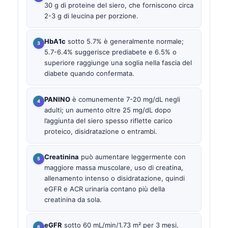
30 g di proteine del siero, che forniscono circa
2-3 g di leucina per porzione.
HbA1c
sotto 5.7% è generalmente normale;
5.7-6.4% suggerisce prediabete e 6.5% o
superiore raggiunge una soglia nella fascia del
diabete quando confermata.
PANINO
è comunemente 7-20 mg/dL negli
adulti; un aumento oltre 25 mg/dL dopo
l’aggiunta del siero spesso riflette carico
proteico, disidratazione o entrambi.
Creatinina
può aumentare leggermente con
maggiore massa muscolare, uso di creatina,
allenamento intenso o disidratazione, quindi
eGFR e ACR urinaria contano più della
creatinina da sola.
eGFR
sotto 60 mL/min/1.73 m² per 3 mesi,