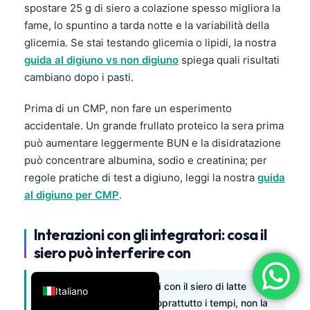
spostare 25 g di siero a colazione spesso migliora la
فارسی
fame, lo spuntino a tarda notte e la variabilità della
简体中文
glicemia. Se stai testando glicemia o lipidi, la nostra
guida al digiuno vs non digiuno
spiega quali risultati
Română
cambiano dopo i pasti.
Türkçe
Prima di un CMP, non fare un esperimento
Ελληνικά
accidentale. Un grande frullato proteico la sera prima
Português
può aumentare leggermente BUN e la disidratazione
Español
può concentrare albumina, sodio e creatinina; per
עִבְרִית
regole pratiche di test a digiuno, leggi la nostra
guida
al digiuno per CMP
.
Français
العربية
Interazioni con gli integratori: cosa il
Deutsch
siero può interferire con
English
Interazioni con integratori
con il siero di latte
Italiano
(whey) di solito riguarda soprattutto i tempi, non la