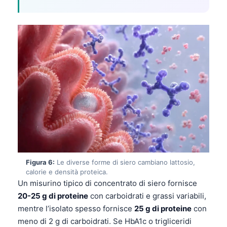
Gàidhlig
Euskara
Македонски јазик
Latviešu valoda
Galego
অসমীয়া
සිංහල
سنڌي
پښتو
Figura 6:
Le diverse forme di siero cambiano lattosio,
Slovenčina
calorie e densità proteica.
Un misurino tipico di concentrato di siero fornisce
Hrvatski
20-25 g di proteine
con carboidrati e grassi variabili,
Suomi
mentre l’isolato spesso fornisce
25 g di proteine
con
Қазақ тілі
meno di 2 g di carboidrati. Se HbA1c o trigliceridi