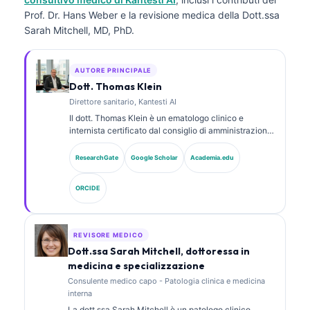
Prof. Dr. Hans Weber e la revisione medica della Dott.ssa
Sarah Mitchell, MD, PhD.
AUTORE PRINCIPALE
Dott. Thomas Klein
Direttore sanitario, Kantesti AI
Il dott. Thomas Klein è un ematologo clinico e
internista certificato dal consiglio di amministrazione,
con oltre 15 anni di esperienza in medicina di
laboratorio e analisi clinica assistita da AI. In qualità
ResearchGate
Google Scholar
Academia.edu
di Chief Medical Officer presso Kantesti AI, fornisce
supervisione clinica sull’accuratezza medica della
ORCIDE
rete neurale proprietaria. Il dott. Klein ha pubblicato
ampiamente su interpretazione dei biomarcatori e
diagnostica di laboratorio su argomenti di medicina di
laboratorio.
REVISORE MEDICO
Dott.ssa Sarah Mitchell, dottoressa in
medicina e specializzazione
Consulente medico capo - Patologia clinica e medicina
interna
La dott.ssa Sarah Mitchell è un patologo clinico