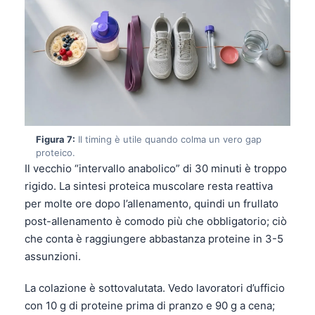
Čeština
日本語
Eesti
Azərbaycan dili
Bosanski
Svenska
Figura 7:
Il timing è utile quando colma un vero gap
Српски језик
proteico.
Il vecchio “intervallo anabolico” di 30 minuti è troppo
Íslenska
rigido. La sintesi proteica muscolare resta reattiva
Հայերեն
per molte ore dopo l’allenamento, quindi un frullato
Bahasa Indonesia
post-allenamento è comodo più che obbligatorio; ciò
che conta è raggiungere abbastanza proteine in 3-5
हिन्दी
assunzioni.
Nederlands
Dansk
La colazione è sottovalutata. Vedo lavoratori d’ufficio
con 10 g di proteine prima di pranzo e 90 g a cena;
Български