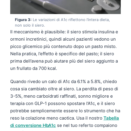
Figura 3:
Le variazioni di A1c riflettono l’intera dieta,
non solo il siero.
Il meccanismo è plausibile: il siero stimola insulina e
ormoni incretinici, quindi alcuni pazienti vedono un
picco glicemico più contenuto dopo un pasto misto.
Nella pratica, l’effetto è specifico del pasto; il siero
prima dell’avena può aiutare più del siero aggiunto a
un frullato da 700 kcal.
Quando rivedo un calo di A1c da 6.1% a 5.8%, chiedo
cosa sia cambiato oltre al siero. La perdita di peso di
3-5%, meno carboidrati raffinati, sonno migliore e
terapia con GLP-1 possono spostare l’A1c, e il siero
potrebbe semplicemente essere lo strumento che ha
reso la colazione meno caotica. Usa il nostro
Tabella
di conversione HbA1c
se nel tuo referto compaiono