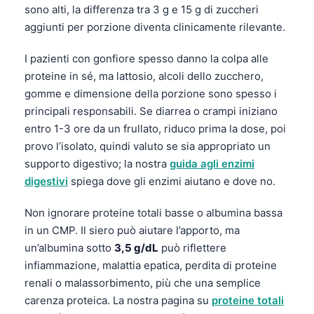
sono alti, la differenza tra 3 g e 15 g di zuccheri
Català
aggiunti per porzione diventa clinicamente rilevante.
O‘zbekcha
Українська
I pazienti con gonfiore spesso danno la colpa alle
proteine in sé, ma lattosio, alcoli dello zucchero,
አማርኛ
gomme e dimensione della porzione sono spesso i
Kiswahili
principali responsabili. Se diarrea o crampi iniziano
ភាសាខ្មែរ
entro 1-3 ore da un frullato, riduco prima la dose, poi
provo l’isolato, quindi valuto se sia appropriato un
ဗမာစာ
supporto digestivo; la nostra
guida agli enzimi
ไทย
digestivi
spiega dove gli enzimi aiutano e dove no.
Tagalog
Non ignorare proteine totali basse o albumina bassa
Tiếng Việt
in un CMP. Il siero può aiutare l’apporto, ma
Bahasa Melayu
un’albumina sotto
3,5 g/dL
può riflettere
infiammazione, malattia epatica, perdita di proteine
മലയാളം
renali o malassorbimento, più che una semplice
ಕನ್ನಡ
carenza proteica. La nostra pagina su
proteine totali
ગુજરાતી