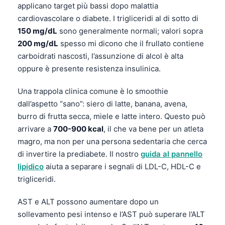
applicano target più bassi dopo malattia
cardiovascolare o diabete. I trigliceridi al di sotto di
150 mg/dL
sono generalmente normali; valori sopra
200 mg/dL
spesso mi dicono che il frullato contiene
carboidrati nascosti, l’assunzione di alcol è alta
oppure è presente resistenza insulinica.
Una trappola clinica comune è lo smoothie
dall’aspetto “sano”: siero di latte, banana, avena,
burro di frutta secca, miele e latte intero. Questo può
arrivare a
700-900 kcal
, il che va bene per un atleta
magro, ma non per una persona sedentaria che cerca
di invertire la prediabete. Il nostro
guida al pannello
lipidico
aiuta a separare i segnali di LDL-C, HDL-C e
trigliceridi.
AST e ALT possono aumentare dopo un
Norsk bokmål
sollevamento pesi intenso e l’AST può superare l’ALT
Ślōnskŏ gŏdka