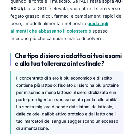
quando la fonte è il muscolo. Se l’ALT resta sopra
40-
Frysk
50 UI/L
o se GGT è elevata, vado oltre il siero verso
fegato grasso, alcol, farmaci e cambiamenti rapidi del
Esperanto
peso; i modelli alimentari nel nostro
guida agli
Беларуская мова
alimenti che abbassano il colesterolo
spesso
Татар теле
incidono più che cambiare marca di polvere.
Кыргызча
Che tipo di siero si adatta ai tuoi esami
ئۇيغۇرچە
e alla tua tolleranza intestinale?
Cebuano
Basa Jawa
Il concentrato di siero è più economico e di solito
ພາສາລາວ
contiene più lattosio; l’isolato di siero ha più proteine
per misurino e meno lattosio; il siero idrolizzato è in
Монгол
parte pre-digerito e spesso usato per la tollerabilità.
Afrikaans
La scelta migliore dipende dai sintomi da lattosio,
dalle calorie, dall’obiettivo proteico e dal fatto che i
العربية المغربية
tuoi marcatori del sangue suggeriscano un eccesso
Occitan
di alimentazione.