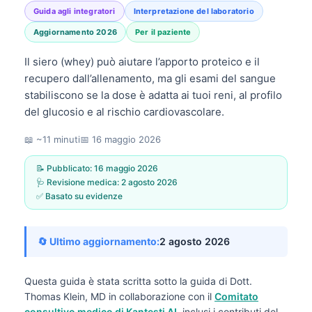
Guida agli integratori
Interpretazione del laboratorio
Aggiornamento 2026
Per il paziente
Il siero (whey) può aiutare l’apporto proteico e il
recupero dall’allenamento, ma gli esami del sangue
stabiliscono se la dose è adatta ai tuoi reni, al profilo
del glucosio e al rischio cardiovascolare.
📖 ~11 minuti
📅
16 maggio 2026
📝 Pubblicato:
16 maggio 2026
🩺 Revisione medica:
2 agosto 2026
✅ Basato su evidenze
🔄 Ultimo aggiornamento:
2 agosto 2026
Questa guida è stata scritta sotto la guida di
Dott.
Thomas Klein, MD
in collaborazione con il
Comitato
consultivo medico di Kantesti AI
, inclusi i contributi del