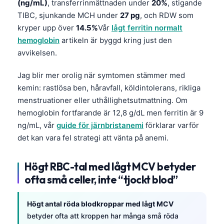
(ng/mL)
, transferrinmättnaden under
20%
, stigande
TIBC, sjunkande MCH under
27 pg
, och RDW som
kryper upp över
14.5%
Vår
lågt ferritin normalt
hemoglobin
artikeln är byggd kring just den
avvikelsen.
Jag blir mer orolig när symtomen stämmer med
kemin: rastlösa ben, håravfall, köldintolerans, rikliga
menstruationer eller uthållighetsutmattning. Om
hemoglobin fortfarande är 12,8 g/dL men ferritin är 9
ng/mL, vår
guide för järnbristanemi
förklarar varför
det kan vara fel strategi att vänta på anemi.
Högt RBC-tal med lågt MCV betyder
ofta små celler, inte “tjockt blod”
Högt antal röda blodkroppar med lågt MCV
betyder ofta att kroppen har många små röda