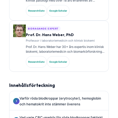
klinisk patologi med över 18 års erfarenhet av
laboratoriemedicin och diagnostisk analys. Hon har
specialcertifieringar inom klinisk kemi och har
ResearchGate
Google Scholar
publicerat omfattande forskning om biomarkörpaneler
och laboratorieanalys i klinisk praxis.
BIDRAGANDE EXPERT
Prof. Dr. Hans Weber, PhD
Professor i laboratoriemedicin och klinisk biokemi
Prof. Dr. Hans Weber har 30+ års expertis inom klinisk
biokemi, laboratoriemedicin och biomarkörforskning.
Tidigare president för German Society for Clinical
Chemistry, och han specialiserar sig på analys av
ResearchGate
Google Scholar
diagnostiska paneler, standardisering av biomarkörer
och AI-assisterad laboratoriemedicin.
Innehållsförteckning
Varför röda blodkroppar (erytrocyter), hemoglobin
och hematokrit inte stämmer överens
Vad varje CBC-markör för röda blodkroppar faktiskt