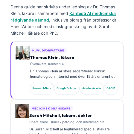
Denna guide har skrivits under ledning av
Dr. Thomas
Klein, läkare
i samarbete med
Kantesti AI medicinska
rådgivande nämnd
, inklusive bidrag från professor dr
Hans Weber och medicinsk granskning av dr Sarah
Mitchell, läkare och PhD.
HUVUDFÖRFATTARE
Thomas Klein, läkare
Överläkare, Kantesti AI
Dr. Thomas Klein är styrelsecertifierad klinisk
hematolog och internist med över 15 års erfarenhet
av laboratoriemedicin och AI-assisterad klinisk
analys. Som Chief Medical Officer på Kantesti AI ger
ResearchGate
Google Scholar
Academia.edu
ORCID
han klinisk översyn av den medicinska
noggrannheten hos det proprietära neurala nätverket.
Dr. Klein har publicerat omfattande forskning om
tolkning av biomarkörer och laboratoriediagnostik
MEDICINSK GRANSKARE
inom laboratoriemedicinska områden.
Sarah Mitchell, läkare, doktor
Chefsläkare - Klinisk patologi och internmedicin
Dr. Sarah Mitchell är legitimerad specialistläkare i