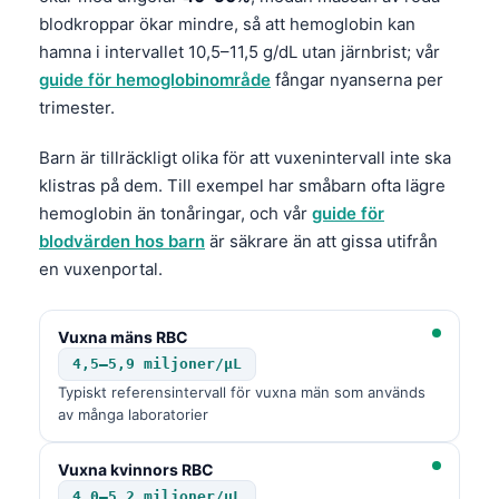
blodkroppar ökar mindre, så att hemoglobin kan
hamna i intervallet 10,5–11,5 g/dL utan järnbrist; vår
guide för hemoglobinområde
fångar nyanserna per
trimester.
Barn är tillräckligt olika för att vuxenintervall inte ska
klistras på dem. Till exempel har småbarn ofta lägre
hemoglobin än tonåringar, och vår
guide för
blodvärden hos barn
är säkrare än att gissa utifrån
en vuxenportal.
Vuxna mäns RBC
4,5–5,9 miljoner/µL
Typiskt referensintervall för vuxna män som används
av många laboratorier
Vuxna kvinnors RBC
4,0–5,2 miljoner/µL