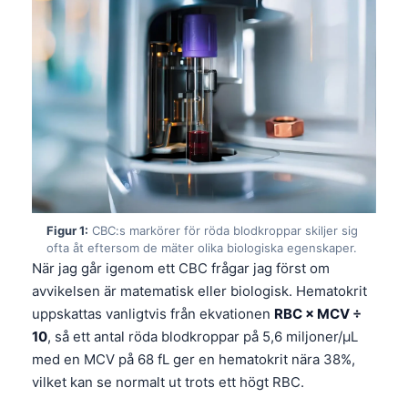
Figur 1:
CBC:s markörer för röda blodkroppar skiljer sig
ofta åt eftersom de mäter olika biologiska egenskaper.
När jag går igenom ett CBC frågar jag först om
avvikelsen är matematisk eller biologisk. Hematokrit
uppskattas vanligtvis från ekvationen
RBC × MCV ÷
10
, så ett antal röda blodkroppar på 5,6 miljoner/µL
med en MCV på 68 fL ger en hematokrit nära 38%,
vilket kan se normalt ut trots ett högt RBC.