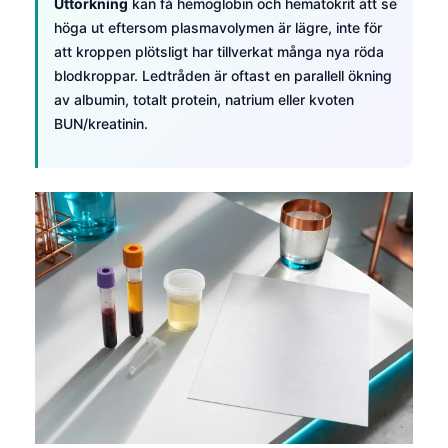
Uttorkning
kan få hemoglobin och hematokrit att se
höga ut eftersom plasmavolymen är lägre, inte för
att kroppen plötsligt har tillverkat många nya röda
blodkroppar. Ledtråden är oftast en parallell ökning
av albumin, totalt protein, natrium eller kvoten
BUN/kreatinin.