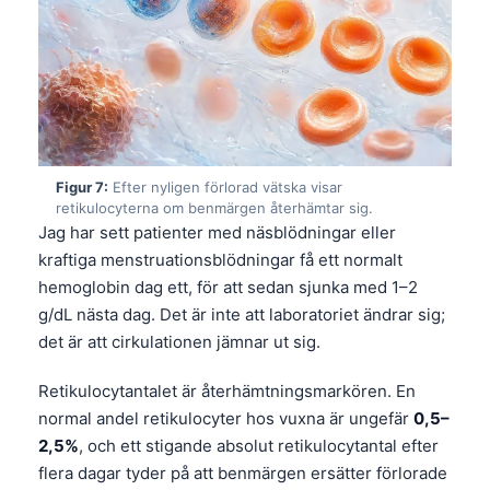
Gàidhlig
Euskara
Македонски јазик
Latviešu valoda
Galego
অসমীয়া
Figur 7:
Efter nyligen förlorad vätska visar
retikulocyterna om benmärgen återhämtar sig.
සිංහල
Jag har sett patienter med näsblödningar eller
سنڌي
kraftiga menstruationsblödningar få ett normalt
hemoglobin dag ett, för att sedan sjunka med 1–2
پښتو
g/dL nästa dag. Det är inte att laboratoriet ändrar sig;
det är att cirkulationen jämnar ut sig.
Slovenčina
Retikulocytantalet är återhämtningsmarkören. En
Hrvatski
normal andel retikulocyter hos vuxna är ungefär
0,5–
Suomi
2,5%
, och ett stigande absolut retikulocytantal efter
Қазақ тілі
flera dagar tyder på att benmärgen ersätter förlorade