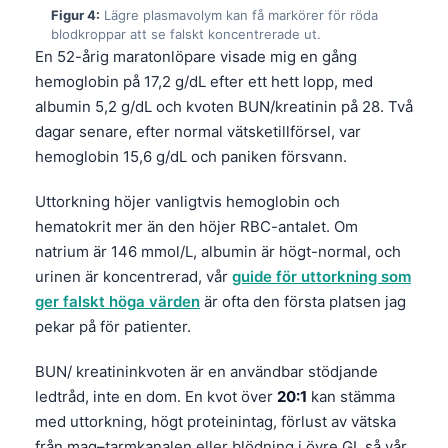
Figur 4:
Lägre plasmavolym kan få markörer för röda
blodkroppar att se falskt koncentrerade ut.
En 52-årig maratonlöpare visade mig en gång
hemoglobin på 17,2 g/dL efter ett hett lopp, med
albumin 5,2 g/dL och kvoten BUN/kreatinin på 28. Två
dagar senare, efter normal vätsketillförsel, var
hemoglobin 15,6 g/dL och paniken försvann.
Uttorkning höjer vanligtvis hemoglobin och
hematokrit mer än den höjer RBC-antalet. Om
natrium är 146 mmol/L, albumin är högt-normal, och
urinen är koncentrerad, vår
guide för uttorkning som
ger falskt höga värden
är ofta den första platsen jag
pekar på för patienter.
BUN/ kreatininkvoten är en användbar stödjande
ledtråd, inte en dom. En kvot över
20:1
kan stämma
med uttorkning, högt proteinintag, förlust av vätska
från mag–tarmkanalen eller blödning i övre GI, så vår