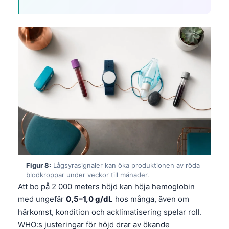
தமிழ்
తెలుగు
मराठी
اردو
বাংলা
Shqip
Magyar
Slovenščina
한국어
Figur 8:
Lågsyrasignaler kan öka produktionen av röda
Polski
blodkroppar under veckor till månader.
Lietuvių kalba
Att bo på 2 000 meters höjd kan höja hemoglobin
med ungefär
0,5–1,0 g/dL
hos många, även om
Русский
härkomst, kondition och acklimatisering spelar roll.
ქართული
WHO:s justeringar för höjd drar av ökande