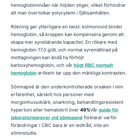
Čeština
hemoglobinnivåer när höjden stiger, vilket förhindrar
att man övertolkar polycytemi i fjällsamhällen.
日本語
Eesti
Rökning ger ytterligare en twist: kolmonoxid binder
Azərbaycan dili
hemoglobin, så kroppen kan kompensera genom att
skapa mer syrebärande kapacitet. En rökare med
Bosanski
hemoglobin 17,0 g/dL och normal syremättnad på
Српски језик
mottagningen kan ändå ha förhöjt
Íslenska
karboxyhemoglobin, och vår
högt RBC normalt
hemoglobin
artikeln tar upp den märkliga kontrasten.
Հայերեն
Bahasa Indonesia
Sömnapné är den underkontrollerade orsaken i min
erfarenhet, särskilt hos personer med
हिन्दी
morgonhuvudvärk, snarkning, behandlingsresistent
Nederlands
hypertoni eller hematokrit över
49%
Vår
guide för
Dansk
laboratorieprover vid sömnapné
förklarar varför
förändringar i CBC bara är en ledtråd, inte en
Български
sömnstudie.
فارسی