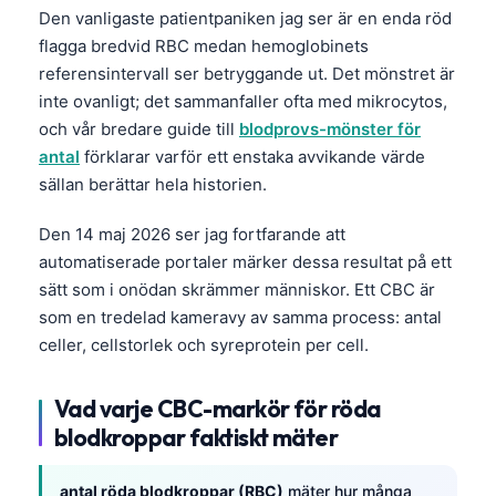
Den vanligaste patientpaniken jag ser är en enda röd
flagga bredvid RBC medan hemoglobinets
referensintervall ser betryggande ut. Det mönstret är
inte ovanligt; det sammanfaller ofta med mikrocytos,
och vår bredare guide till
blodprovs-mönster för
antal
förklarar varför ett enstaka avvikande värde
sällan berättar hela historien.
Den 14 maj 2026 ser jag fortfarande att
automatiserade portaler märker dessa resultat på ett
sätt som i onödan skrämmer människor. Ett CBC är
som en tredelad kameravy av samma process: antal
celler, cellstorlek och syreprotein per cell.
Vad varje CBC-markör för röda
blodkroppar faktiskt mäter
antal röda blodkroppar (RBC)
mäter hur många