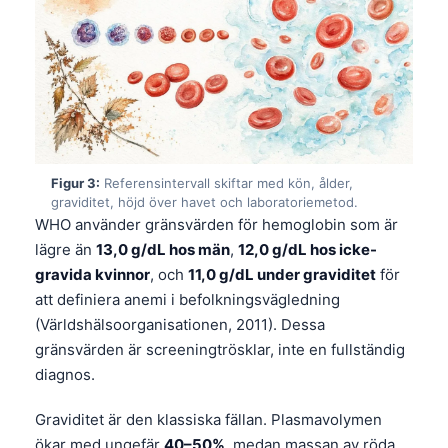
Figur 3:
Referensintervall skiftar med kön, ålder,
graviditet, höjd över havet och laboratoriemetod.
WHO använder gränsvärden för hemoglobin som är
lägre än
13,0 g/dL hos män
,
12,0 g/dL hos icke-
gravida kvinnor
, och
11,0 g/dL under graviditet
för
att definiera anemi i befolkningsvägledning
(Världshälsoorganisationen, 2011). Dessa
gränsvärden är screeningtrösklar, inte en fullständig
diagnos.
Graviditet är den klassiska fällan. Plasmavolymen
ökar med ungefär
40–50%
, medan massan av röda