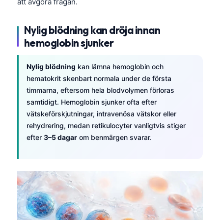
att avgöra frågan.
Frysk
Esperanto
Nylig blödning kan dröja innan
hemoglobin sjunker
Беларуская мова
Татар теле
Nylig blödning
kan lämna hemoglobin och
Кыргызча
hematokrit skenbart normala under de första
timmarna, eftersom hela blodvolymen förloras
ئۇيغۇرچە
samtidigt. Hemoglobin sjunker ofta efter
Cebuano
vätskeförskjutningar, intravenösa vätskor eller
Basa Jawa
rehydrering, medan retikulocyter vanligtvis stiger
efter
3–5 dagar
om benmärgen svarar.
ພາສາລາວ
Монгол
Afrikaans
العربية المغربية
Occitan