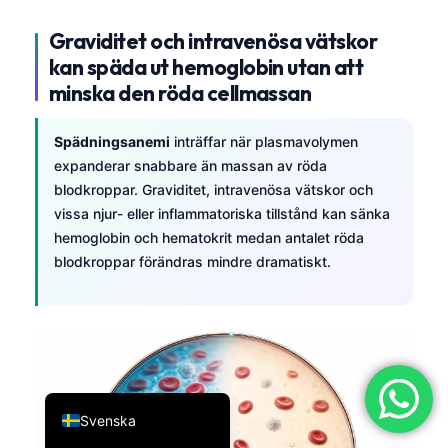
简体中文
Graviditet och intravenösa vätskor
Română
kan späda ut hemoglobin utan att
minska den röda cellmassan
Türkçe
Ελληνικά
Spädningsanemi
inträffar när plasmavolymen
Português
expanderar snabbare än massan av röda
Español
blodkroppar. Graviditet, intravenösa vätskor och
vissa njur- eller inflammatoriska tillstånd kan sänka
Italiano
hemoglobin och hematokrit medan antalet röda
עִבְרִית
blodkroppar förändras mindre dramatiskt.
Français
العربية
Deutsch
English
Svenska