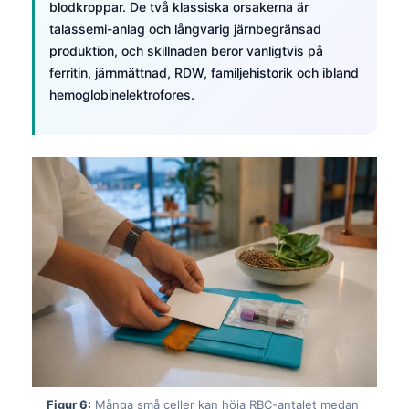
blodkroppar. De två klassiska orsakerna är
talassemi-anlag och långvarig järnbegränsad
produktion, och skillnaden beror vanligtvis på
ferritin, järnmättnad, RDW, familjehistorik och ibland
hemoglobinelektrofores.
Figur 6:
Många små celler kan höja RBC-antalet medan