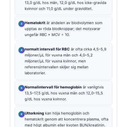
13,0 g/dL hos män, 12,0 g/dL hos icke-gravida
kvinnor och 11,0 g/dL under graviditet.
Hematokrit
är andelen av blodvolymen som
upptas av röda blodkroppar; det motsvarar
ungefär RBC × MCV ÷ 10.
normalt intervall för RBC
är ofta cirka 4,5–5,9
miljoner/µL för vuxna män och 4,0–5,2
miljoner/µL för vuxna kvinnor, men
referensintervallen skiljer sig mellan
laboratorier.
Normalintervall för hemoglobin
är vanligtvis
13,5–17,5 g/dL hos vuxna män och 12,0–15,5
g/dL hos vuxna kvinnor.
Uttorkning
kan höja hemoglobin och
hematokrit genom att koncentrera plasma, ofta
med högt albumin eller kvoten BUN/kreatinin.