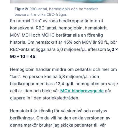
Figur 2:
RBC-antal, hemoglobin och hematokrit
besvarar tre olika CBC-frågor.
En normal “trio” av röda blodkroppar är internt
konsekvent: RBC-antal, hemoglobin, hematokrit,
MCV, MCH och MCHC berättar alla en förenlig
historia. Om hematokrit är 45% och MCV är 90 fL, bör
RBC-antalet ligga nära 5,0 miljoner/µL eftersom
5,0 ×
90 ÷ 10 = 45
.
Hemoglobin handlar mindre om cellantal och mer om
“last”. En person kan ha 5,8 miljoner/µL röda
blodkroppar men bara 12,4 g/dL hemoglobin om varje
cell är liten och blek; vår
MCV blodprovsguide
går
djupare in i den storleksledtråden.
Hematokrit är känslig för vätskenivå och analyss
beräkningar. Om du vill ha den enkla versionen av
denna markör brukar jag skicka patienter till vår