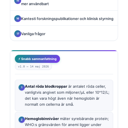
mer användbart
Kantesti forskningspublikationer och klinisk styrning
Vanliga frågor
⚡ Snabb sammanfattning
v1.0 —
14 maj 2026
Antal röda blodkroppar
är antalet röda celler,
vanligtvis angivet som miljoner/µL eller 10^12/L;
det kan vara högt även när hemoglobin är
normalt om cellerna är små.
Hemoglobinnivåer
mäter syrebärande protein;
WHO:s gränsvärden för anemi ligger under