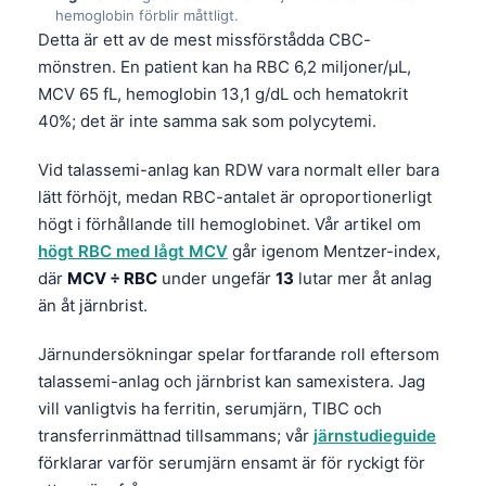
hemoglobin förblir måttligt.
Detta är ett av de mest missförstådda CBC-
mönstren. En patient kan ha RBC 6,2 miljoner/µL,
MCV 65 fL, hemoglobin 13,1 g/dL och hematokrit
40%; det är inte samma sak som polycytemi.
Vid talassemi-anlag kan RDW vara normalt eller bara
lätt förhöjt, medan RBC-antalet är oproportionerligt
högt i förhållande till hemoglobinet. Vår artikel om
högt RBC med lågt MCV
går igenom Mentzer-index,
där
MCV ÷ RBC
under ungefär
13
lutar mer åt anlag
än åt järnbrist.
Järnundersökningar spelar fortfarande roll eftersom
talassemi-anlag och järnbrist kan samexistera. Jag
vill vanligtvis ha ferritin, serumjärn, TIBC och
transferrinmättnad tillsammans; vår
järnstudieguide
Norsk bokmål
förklarar varför serumjärn ensamt är för ryckigt för
Ślōnskŏ gŏdka