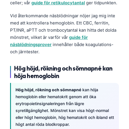
celler; vår
guide för retikulocytantal
ger tidpunkten.
Català
O‘zbekcha
Vid återkommande näsblödningar nöjer jag mig inte
med att kontrollera hemoglobin. Ett CBC, ferritin,
Українська
PT/INR, aPTT och trombocytantal kan hitta det dolda
አማርኛ
mönstret, vilket är varför vår
guide för
Kiswahili
näsblödningsprover
innehåller både koagulations-
och järntester.
ភាសាខ្មែរ
ဗမာစာ
Hög höjd, rökning och sömnapné kan
ไทย
höja hemoglobin
Tagalog
Hög höjd, rökning och sömnapné
kan höja
Tiếng Việt
hemoglobin eller hematokrit genom att öka
Bahasa Melayu
erytropoietinsignaleringen från lägre
മലയാളം
syretillgänglighet. Mönstret kan visa högt-normal
eller högt hemoglobin, hög hematokrit och ibland ett
ಕನ್ನಡ
högt antal röda blodkroppar.
ગુજરાતી