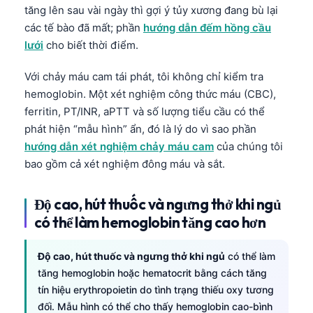
tăng lên sau vài ngày thì gợi ý tủy xương đang bù lại
తెలుగు
các tế bào đã mất; phần
hướng dẫn đếm hồng cầu
मराठी
lưới
cho biết thời điểm.
اردو
Với chảy máu cam tái phát, tôi không chỉ kiểm tra
বাংলা
hemoglobin. Một xét nghiệm công thức máu (CBC),
ferritin, PT/INR, aPTT và số lượng tiểu cầu có thể
Shqip
phát hiện “mẫu hình” ẩn, đó là lý do vì sao phần
Magyar
hướng dẫn xét nghiệm chảy máu cam
của chúng tôi
Slovenščina
bao gồm cả xét nghiệm đông máu và sắt.
한국어
Độ cao, hút thuốc và ngưng thở khi ngủ
Polski
có thể làm hemoglobin tăng cao hơn
Lietuvių kalba
Русский
Độ cao, hút thuốc và ngưng thở khi ngủ
có thể làm
tăng hemoglobin hoặc hematocrit bằng cách tăng
ქართული
tín hiệu erythropoietin do tình trạng thiếu oxy tương
Čeština
đối. Mẫu hình có thể cho thấy hemoglobin cao-bình