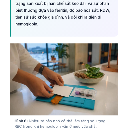
trạng sản xuất bị hạn chế sắt kéo dài, và sự phân
biệt thường dựa vào ferritin, độ bão hòa sắt, RDW,
tiền sử sức khỏe gia đình, và đôi khi là điện di
hemoglobin.
Norsk bokmål
Hình 6:
Nhiều tế bào nhỏ có thể làm tăng số lượng
Ślōnskŏ gŏdka
RBC trong khi hemoglobin vẫn ở mức vừa phải.