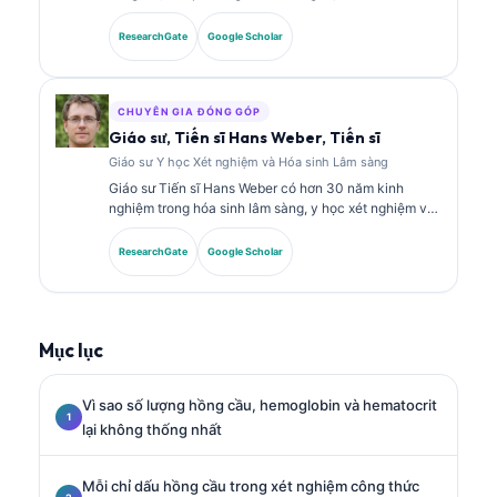
kinh nghiệm trong y học xét nghiệm và phân tích
chẩn đoán. Bà có các chứng chỉ chuyên sâu về hóa
ResearchGate
Google Scholar
sinh lâm sàng và đã công bố rộng rãi về các bảng dấu
ấn sinh học và phân tích xét nghiệm trong thực hành
lâm sàng.
CHUYÊN GIA ĐÓNG GÓP
Giáo sư, Tiến sĩ Hans Weber, Tiến sĩ
Giáo sư Y học Xét nghiệm và Hóa sinh Lâm sàng
Giáo sư Tiến sĩ Hans Weber có hơn 30 năm kinh
nghiệm trong hóa sinh lâm sàng, y học xét nghiệm và
nghiên cứu dấu ấn sinh học. Ông từng là Chủ tịch của
Hiệp hội Hóa sinh Lâm sàng Đức, và chuyên về phân
ResearchGate
Google Scholar
tích các bảng xét nghiệm chẩn đoán, chuẩn hóa dấu
ấn sinh học, cũng như y học xét nghiệm hỗ trợ bởi AI.
Mục lục
Vì sao số lượng hồng cầu, hemoglobin và hematocrit
lại không thống nhất
Mỗi chỉ dấu hồng cầu trong xét nghiệm công thức