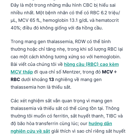
Đây là một trong những mẫu hình CBC bị hiểu sai
Frysk
nhiều nhất. Một bệnh nhân có thể có RBC 6.2 triệu/
Esperanto
µL, MCV 65 fL, hemoglobin 13.1 g/dL và hematocrit
Беларуская мова
40%; điều đó không giống với đa hồng cầu.
Татар теле
Trong mang gen thalassemia, RDW có thể bình
Кыргызча
thường hoặc chỉ tăng nhẹ, trong khi số lượng RBC lại
ئۇيغۇرچە
cao một cách không tương xứng so với hemoglobin.
Bài viết của chúng tôi về
hồng cầu (RBC) cao kèm
Cebuano
MCV thấp
đi qua chỉ số Mentzer, trong đó
MCV ÷
Basa Jawa
RBC
dưới khoảng
13
nghiêng về mang gen
ພາສາລາວ
thalassemia hơn là thiếu sắt.
Монгол
Các xét nghiệm sắt vẫn quan trọng vì mang gen
Afrikaans
thalassemia và thiếu sắt có thể cùng tồn tại. Thông
thường tôi muốn có ferritin, sắt huyết thanh, TIBC và
العربية المغربية
độ bão hòa transferrin cùng lúc; our
hướng dẫn
Occitan
nghiên cứu về sắt
giải thích vì sao chỉ riêng sắt huyết