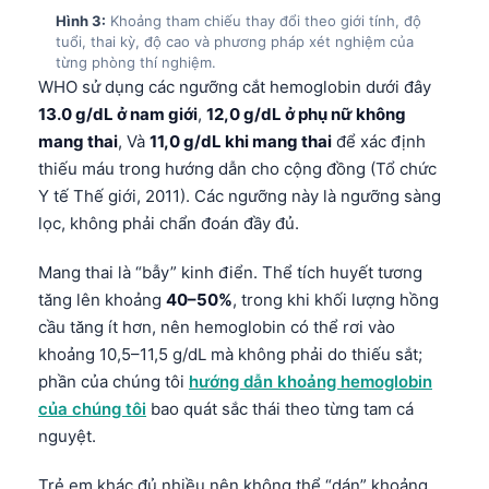
Hình 3:
Khoảng tham chiếu thay đổi theo giới tính, độ
tuổi, thai kỳ, độ cao và phương pháp xét nghiệm của
từng phòng thí nghiệm.
WHO sử dụng các ngưỡng cắt hemoglobin dưới đây
13.0 g/dL ở nam giới
,
12,0 g/dL ở phụ nữ không
mang thai
, Và
11,0 g/dL khi mang thai
để xác định
thiếu máu trong hướng dẫn cho cộng đồng (Tổ chức
Y tế Thế giới, 2011). Các ngưỡng này là ngưỡng sàng
lọc, không phải chẩn đoán đầy đủ.
Mang thai là “bẫy” kinh điển. Thể tích huyết tương
tăng lên khoảng
40–50%
, trong khi khối lượng hồng
cầu tăng ít hơn, nên hemoglobin có thể rơi vào
khoảng 10,5–11,5 g/dL mà không phải do thiếu sắt;
phần của chúng tôi
hướng dẫn khoảng hemoglobin
của chúng tôi
bao quát sắc thái theo từng tam cá
nguyệt.
Trẻ em khác đủ nhiều nên không thể “dán” khoảng