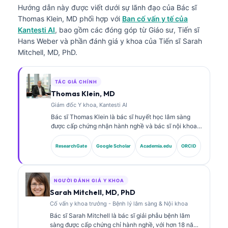
Hướng dẫn này được viết dưới sự lãnh đạo của
Bác sĩ
Thomas Klein, MD
phối hợp với
Ban cố vấn y tế của
Kantesti AI
, bao gồm các đóng góp từ Giáo sư, Tiến sĩ
Hans Weber và phần đánh giá y khoa của Tiến sĩ Sarah
Mitchell, MD, PhD.
TÁC GIẢ CHÍNH
Thomas Klein, MD
Giám đốc Y khoa, Kantesti AI
Bác sĩ Thomas Klein là bác sĩ huyết học lâm sàng
được cấp chứng nhận hành nghề và bác sĩ nội khoa,
với hơn 15 năm kinh nghiệm trong lĩnh vực y học xét
nghiệm và phân tích lâm sàng có hỗ trợ bởi AI. Với vai
ResearchGate
Google Scholar
Academia.edu
ORCID
trò Giám đốc Y khoa (Chief Medical Officer) tại
Kantesti AI, ông cung cấp sự giám sát lâm sàng về độ
chính xác y khoa của mạng lưới thần kinh độc quyền.
Bác sĩ Klein đã công bố nhiều bài viết về diễn giải
NGƯỜI ĐÁNH GIÁ Y KHOA
dấu ấn sinh học và chẩn đoán xét nghiệm trong các
Sarah Mitchell, MD, PhD
chủ đề về y học xét nghiệm.
Cố vấn y khoa trưởng - Bệnh lý lâm sàng & Nội khoa
Bác sĩ Sarah Mitchell là bác sĩ giải phẫu bệnh lâm
sàng được cấp chứng chỉ hành nghề, với hơn 18 năm