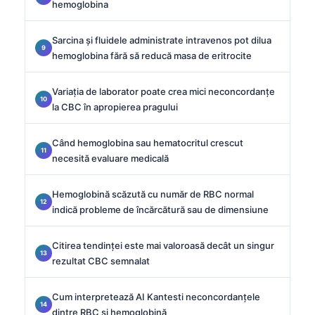
hemoglobina
Sarcina și fluidele administrate intravenos pot dilua
hemoglobina fără să reducă masa de eritrocite
Variația de laborator poate crea mici neconcordanțe
la CBC în apropierea pragului
Când hemoglobina sau hematocritul crescut
necesită evaluare medicală
Hemoglobină scăzută cu număr de RBC normal
indică probleme de încărcătură sau de dimensiune
Citirea tendinței este mai valoroasă decât un singur
rezultat CBC semnalat
Cum interpretează AI Kantesti neconcordanțele
dintre RBC și hemoglobină