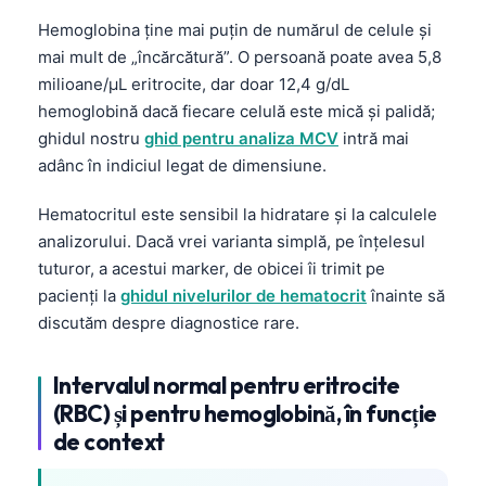
Hemoglobina ține mai puțin de numărul de celule și
mai mult de „încărcătură”. O persoană poate avea 5,8
milioane/µL eritrocite, dar doar 12,4 g/dL
hemoglobină dacă fiecare celulă este mică și palidă;
ghidul nostru
ghid pentru analiza MCV
intră mai
adânc în indiciul legat de dimensiune.
Hematocritul este sensibil la hidratare și la calculele
analizorului. Dacă vrei varianta simplă, pe înțelesul
tuturor, a acestui marker, de obicei îi trimit pe
pacienți la
ghidul nivelurilor de hematocrit
înainte să
discutăm despre diagnostice rare.
Intervalul normal pentru eritrocite
(RBC) și pentru hemoglobină, în funcție
de context