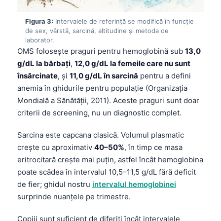
Figura 3:
Intervalele de referință se modifică în funcție
de sex, vârstă, sarcină, altitudine și metoda de
laborator.
OMS folosește praguri pentru hemoglobină sub
13,0
g/dL la bărbați
,
12,0 g/dL la femeile care nu sunt
însărcinate
, și
11,0 g/dL în sarcină
pentru a defini
anemia în ghidurile pentru populație (Organizația
Mondială a Sănătății, 2011). Aceste praguri sunt doar
criterii de screening, nu un diagnostic complet.
Sarcina este capcana clasică. Volumul plasmatic
crește cu aproximativ
40–50%
, în timp ce masa
eritrocitară crește mai puțin, astfel încât hemoglobina
poate scădea în intervalul 10,5–11,5 g/dL fără deficit
de fier; ghidul nostru
intervalul hemoglobinei
surprinde nuanțele pe trimestre.
Copiii sunt suficient de diferiți încât intervalele