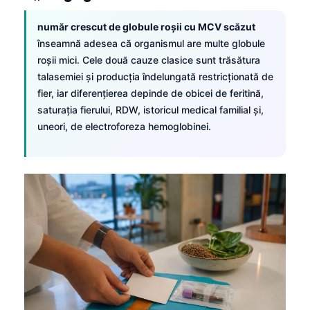
număr crescut de globule roșii cu MCV scăzut
înseamnă adesea că organismul are multe globule
roșii mici. Cele două cauze clasice sunt trăsătura
talasemiei și producția îndelungată restricționată de
fier, iar diferențierea depinde de obicei de feritină,
saturația fierului, RDW, istoricul medical familial și,
uneori, de electroforeza hemoglobinei.
Norsk bokmål
Ślōnskŏ gŏdka