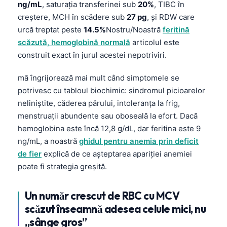
ng/mL
, saturația transferinei sub
20%
, TIBC în
creștere, MCH în scădere sub
27 pg
, și RDW care
urcă treptat peste
14.5%
Nostru/Noastră
feritină
scăzută, hemoglobină normală
articolul este
construit exact în jurul acestei nepotriviri.
mă îngrijorează mai mult când simptomele se
potrivesc cu tabloul biochimic: sindromul picioarelor
neliniștite, căderea părului, intoleranța la frig,
menstruații abundente sau oboseală la efort. Dacă
hemoglobina este încă 12,8 g/dL, dar feritina este 9
ng/mL, a noastră
ghidul pentru anemia prin deficit
de fier
explică de ce așteptarea apariției anemiei
poate fi strategia greșită.
Un număr crescut de RBC cu MCV
scăzut înseamnă adesea celule mici, nu
„sânge gros”