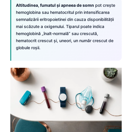
Čeština
Altitudinea, fumatul și apneea de somn
pot crește
hemoglobina sau hematocritul prin intensificarea
日本語
semnalizării eritropoietinei din cauza disponibilității
Eesti
mai scăzute a oxigenului. Tiparul poate indica
Azərbaycan dili
hemoglobină „înalt-normală” sau crescută,
hematocrit crescut și, uneori, un număr crescut de
Bosanski
globule roșii.
Svenska
Српски језик
Íslenska
Հայերեն
Bahasa Indonesia
हिन्दी
Nederlands
Dansk
Български