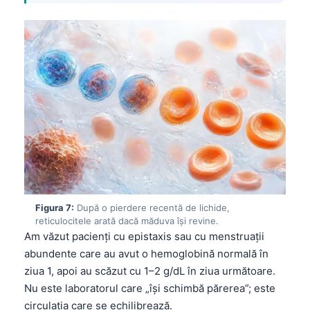
Català
O‘zbekcha
Українська
አማርኛ
Kiswahili
ភាសាខ្មែរ
ဗမာစာ
ไทย
Tagalog
Figura 7:
După o pierdere recentă de lichide,
Tiếng Việt
reticulocitele arată dacă măduva își revine.
Am văzut pacienți cu epistaxis sau cu menstruații
Bahasa Melayu
abundente care au avut o hemoglobină normală în
മലയാളം
ziua 1, apoi au scăzut cu 1–2 g/dL în ziua următoare.
ಕನ್ನಡ
Nu este laboratorul care „își schimbă părerea”; este
circulația care se echilibrează.
ગુજરાતી