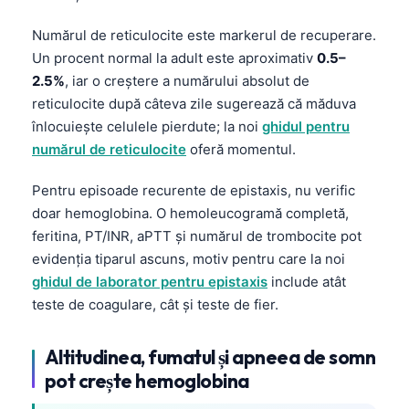
தமிழ்
Numărul de reticulocite este markerul de recuperare.
తెలుగు
Un procent normal la adult este aproximativ
0.5–
2.5%
, iar o creștere a numărului absolut de
मराठी
reticulocite după câteva zile sugerează că măduva
اردو
înlocuiește celulele pierdute; la noi
ghidul pentru
বাংলা
numărul de reticulocite
oferă momentul.
Shqip
Pentru episoade recurente de epistaxis, nu verific
Magyar
doar hemoglobina. O hemoleucogramă completă,
feritina, PT/INR, aPTT și numărul de trombocite pot
Slovenščina
evidenția tiparul ascuns, motiv pentru care la noi
한국어
ghidul de laborator pentru epistaxis
include atât
Polski
teste de coagulare, cât și teste de fier.
Lietuvių kalba
Altitudinea, fumatul și apneea de somn
Русский
pot crește hemoglobina
ქართული