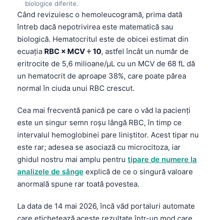
biologice diferite.
Când revizuiesc o hemoleucogramă, prima dată
întreb dacă nepotrivirea este matematică sau
biologică. Hematocritul este de obicei estimat din
ecuația
RBC × MCV ÷ 10
, astfel încât un număr de
eritrocite de 5,6 milioane/µL cu un MCV de 68 fL dă
un hematocrit de aproape 38%, care poate părea
normal în ciuda unui RBC crescut.
Cea mai frecventă panică pe care o văd la pacienți
este un singur semn roșu lângă RBC, în timp ce
intervalul hemoglobinei pare liniștitor. Acest tipar nu
este rar; adesea se asociază cu microcitoza, iar
ghidul nostru mai amplu pentru
tipare de numere la
analizele de sânge
explică de ce o singură valoare
anormală spune rar toată povestea.
La data de 14 mai 2026, încă văd portaluri automate
care etichetează aceste rezultate într-un mod care