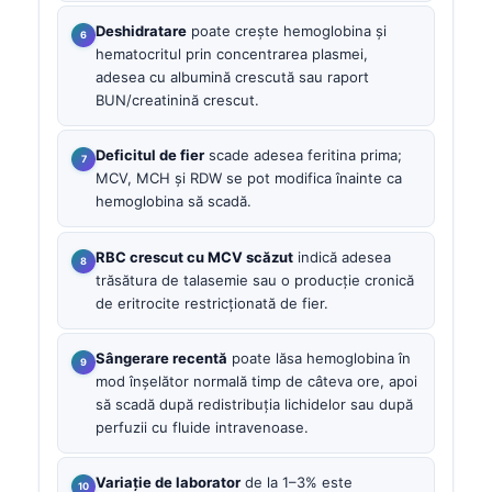
Deshidratare
poate crește hemoglobina și
hematocritul prin concentrarea plasmei,
adesea cu albumină crescută sau raport
BUN/creatinină crescut.
Deficitul de fier
scade adesea feritina prima;
MCV, MCH și RDW se pot modifica înainte ca
hemoglobina să scadă.
RBC crescut cu MCV scăzut
indică adesea
trăsătura de talasemie sau o producție cronică
de eritrocite restricționată de fier.
Sângerare recentă
poate lăsa hemoglobina în
mod înșelător normală timp de câteva ore, apoi
să scadă după redistribuția lichidelor sau după
perfuzii cu fluide intravenoase.
Variație de laborator
de la 1–3% este