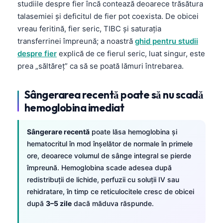
Gàidhlig
studiile despre fier încă contează deoarece trăsătura
talasemiei și deficitul de fier pot coexista. De obicei
Euskara
vreau feritină, fier seric, TIBC și saturația
Македонски јазик
transferrinei împreună; a noastră
ghid pentru studii
Latviešu valoda
despre fier
explică de ce fierul seric, luat singur, este
prea „săltăreț” ca să se poată lămuri întrebarea.
Galego
অসমীয়া
Sângerarea recentă poate să nu scadă
සිංහල
hemoglobina imediat
سنڌي
Sângerare recentă
poate lăsa hemoglobina și
پښتو
hematocritul în mod înșelător de normale în primele
ore, deoarece volumul de sânge integral se pierde
Slovenčina
împreună. Hemoglobina scade adesea după
redistribuții de lichide, perfuzii cu soluții IV sau
Hrvatski
rehidratare, în timp ce reticulocitele cresc de obicei
Suomi
după
3–5 zile
dacă măduva răspunde.
Қазақ тілі