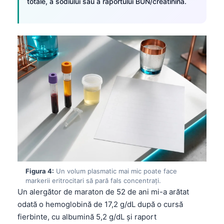
totale, a sodiului sau a raportului BUN/creatinină.
Figura 4:
Un volum plasmatic mai mic poate face
markerii eritrocitari să pară fals concentrați.
Un alergător de maraton de 52 de ani mi-a arătat
odată o hemoglobină de 17,2 g/dL după o cursă
fierbinte, cu albumină 5,2 g/dL și raport