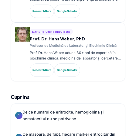
laborator și analiza diagnostică. Deține certificări de
specialitate în chimie clinică și a publicat pe larg
ResearchGate
Google Scholar
despre panouri de biomarkeri și analiza de laborator
în practica clinică.
EXPERT CONTRIBUITOR
Prof. Dr. Hans Weber, PhD
Profesor de Medicină de Laborator și Biochimie Clinică
Prof. Dr. Hans Weber aduce 30+ ani de expertiză în
biochimie clinică, medicina de laborator și cercetarea
biomarkerilor. Fost președinte al Societății Germane
de Chimie Clinică, se specializează în analiza
ResearchGate
Google Scholar
panourilor de diagnostic, standardizarea biomarkerilor
și medicina de laborator asistată de AI.
Cuprins
De ce numărul de eritrocite, hemoglobina și
hematocritul nu se potrivesc
Ce măsoară, de fapt, fiecare marker eritrocitar din