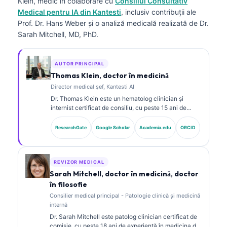
Klein, medic
în colaborare cu
Consiliul Consultativ
Medical pentru IA din Kantesti
, inclusiv contribuții ale
Prof. Dr. Hans Weber și o analiză medicală realizată de Dr.
Sarah Mitchell, MD, PhD.
AUTOR PRINCIPAL
Thomas Klein, doctor în medicină
Director medical șef, Kantesti AI
Dr. Thomas Klein este un hematolog clinician și
internist certificat de consiliu, cu peste 15 ani de
experiență în medicina de laborator și analiză clinică
asistată de AI. În calitate de Chief Medical Officer la
ResearchGate
Google Scholar
Academia.edu
ORCID
Kantesti AI, el asigură supravegherea clinică a
acurateței medicale a rețelei neuronale proprietare.
Dr. Klein a publicat pe larg despre interpretarea
biomarkerilor și diagnosticul de laborator în domeniul
REVIZOR MEDICAL
medicinei de laborator.
Sarah Mitchell, doctor în medicină, doctor
în filosofie
Consilier medical principal - Patologie clinică și medicină
internă
Dr. Sarah Mitchell este patolog clinician certificat de
comisie, cu peste 18 ani de experiență în medicina de