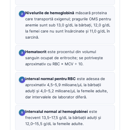
Nivelurile de hemoglobină
măsoară proteina
care transportă oxigenul; pragurile OMS pentru
anemie sunt sub 13,0 g/dL la bărbați, 12,0 g/dL
la femei care nu sunt însărcinate și 11,0 g/dL în
sarcină.
Hematocrit
este procentul din volumul
sanguin ocupat de eritrocite; se potrivește
aproximativ cu RBC × MCV ÷ 10.
interval normal pentru RBC
este adesea de
aproximativ 4,5–5,9 milioane/µL la bărbații
adulți și 4,0–5,2 milioane/µL la femeile adulte,
dar intervalele de laborator diferă.
Intervalul normal al hemoglobinei
este
frecvent 13,5–17,5 g/dL la bărbații adulți și
12,0–15,5 g/dL la femeile adulte.