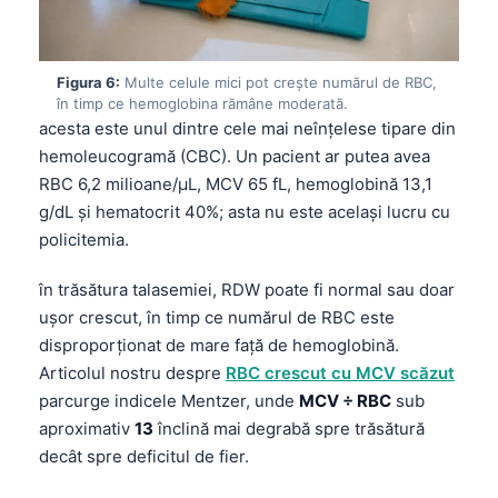
Frysk
Esperanto
Figura 6:
Multe celule mici pot crește numărul de RBC,
Беларуская мова
în timp ce hemoglobina rămâne moderată.
acesta este unul dintre cele mai neînțelese tipare din
Татар теле
hemoleucogramă (CBC). Un pacient ar putea avea
Кыргызча
RBC 6,2 milioane/µL, MCV 65 fL, hemoglobină 13,1
ئۇيغۇرچە
g/dL și hematocrit 40%; asta nu este același lucru cu
policitemia.
Cebuano
Basa Jawa
în trăsătura talasemiei, RDW poate fi normal sau doar
ພາສາລາວ
ușor crescut, în timp ce numărul de RBC este
disproporționat de mare față de hemoglobină.
Монгол
Articolul nostru despre
RBC crescut cu MCV scăzut
Afrikaans
parcurge indicele Mentzer, unde
MCV ÷ RBC
sub
العربية المغربية
aproximativ
13
înclină mai degrabă spre trăsătură
decât spre deficitul de fier.
Occitan