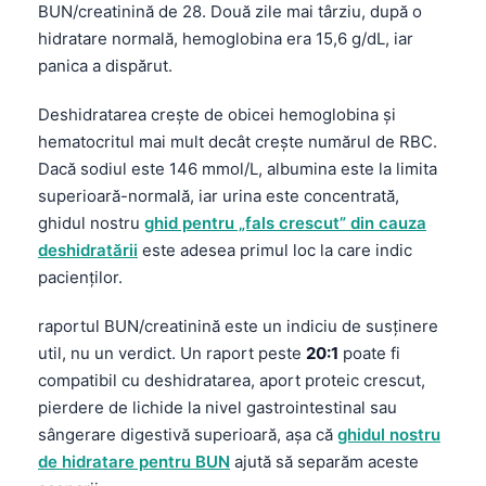
BUN/creatinină de 28. Două zile mai târziu, după o
hidratare normală, hemoglobina era 15,6 g/dL, iar
panica a dispărut.
Deshidratarea crește de obicei hemoglobina și
hematocritul mai mult decât crește numărul de RBC.
Dacă sodiul este 146 mmol/L, albumina este la limita
superioară-normală, iar urina este concentrată,
ghidul nostru
ghid pentru „fals crescut” din cauza
deshidratării
este adesea primul loc la care indic
pacienților.
raportul BUN/creatinină este un indiciu de susținere
util, nu un verdict. Un raport peste
20:1
poate fi
compatibil cu deshidratarea, aport proteic crescut,
pierdere de lichide la nivel gastrointestinal sau
sângerare digestivă superioară, așa că
ghidul nostru
de hidratare pentru BUN
ajută să separăm aceste