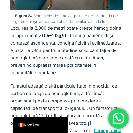
فارسی
Figura 8:
Semnalele de hipoxie pot crește producția de
简体中文
globule roșii pe parcursul săptămânilor până la luni.
Türkçe
Locuirea la 2.000 de metri poate crește hemoglobina
cu aproximativ
0.5–1.0 g/dL
la mulți oameni, deși
Ελληνικά
contează ascendența, condiția fizică și aclimatizarea.
Português
Ajustările OMS pentru altitudine scad cantitățile de
Español
hemoglobină care cresc odată cu altitudinea,
prevenind supraestimarea policitemiei în
Italiano
comunitățile montane.
עִבְרִית
Français
Fumatul adaugă o altă particularitate: monoxidul de
carbon se leagă de hemoglobină, astfel încât
العربية
organismul poate compensa prin creșterea
Deutsch
capacității de transport al oxigenului. Un fumător cu
English
hemoglobină 17,0 g/dL și saturație normală a
oxigenului în cabinet poate avea totuși
Română
carboxihemoglobină crescută, iar la noi
hemoglobină