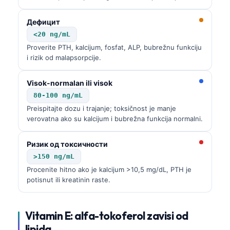
Дефицит
<20 ng/mL
Proverite PTH, kalcijum, fosfat, ALP, bubrežnu funkciju
i rizik od malapsorpcije.
Visok-normalan ili visok
80-100 ng/mL
Preispitajte dozu i trajanje; toksičnost je manje
verovatna ako su kalcijum i bubrežna funkcija normalni.
Ризик од токсичности
>150 ng/mL
Procenite hitno ako je kalcijum >10,5 mg/dL, PTH je
potisnut ili kreatinin raste.
Vitamin E: alfa-tokoferol zavisi od
lipida