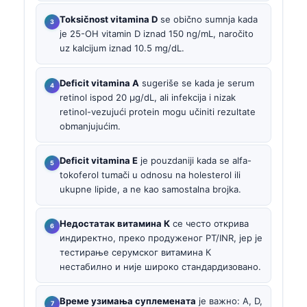
Toksičnost vitamina D
se obično sumnja kada
je 25-OH vitamin D iznad 150 ng/mL, naročito
uz kalcijum iznad 10.5 mg/dL.
Deficit vitamina A
sugeriše se kada je serum
retinol ispod 20 µg/dL, ali infekcija i nizak
retinol-vezujući protein mogu učiniti rezultate
obmanjujućim.
Deficit vitamina E
je pouzdaniji kada se alfa-
tokoferol tumači u odnosu na holesterol ili
ukupne lipide, a ne kao samostalna brojka.
Недостатак витамина К
се често открива
индиректно, преко продуженог PT/INR, јер је
тестирање серумског витамина К
нестабилно и није широко стандардизовано.
Време узимања суплемената
је важно: A, D,