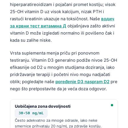
hiperparatireoidizam i pojačani promet kostiju; visok
25-OH vitamin D uz visok kalcijum, nizak PTH i
rastući kreatinin ukazuje na toksičnost. Naše
водич
за крвни тест витамина Д
objašnjava zašto aktivni
vitamin D može izgledati normalno ili povišeno čak i
kada su zalihe niske.
Vrsta suplementa menja priču pri ponovnom
testiranju. Vitamin D3 generalno podiže nivoe 25-OH
efikasnije od D2 u mnogim studijama doziranja, iako
pridržavanje terapiji i početni nivo mogu nadjačati
oblik; pogledajte naše
poređenje D3 naspram D2
pre
nego što pretpostavite da je veća doza odgovor.
Uobičajena zona dovoljnosti
30-50 ng/mL
Često adekvatno za mnoge odrasle, iako neke
smernice prihvataju 20 ng/mL za zdravlje kostiju.