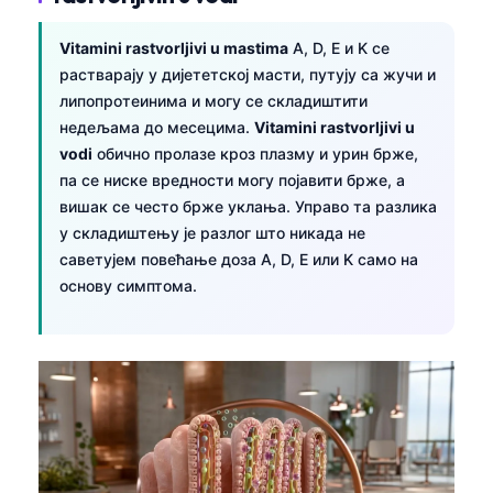
Vitamini rastvorljivi u mastima
A, D, E и K се
растварају у дијететској масти, путују са жучи и
липопротеинима и могу се складиштити
недељама до месецима.
Vitamini rastvorljivi u
vodi
обично пролазе кроз плазму и урин брже,
па се ниске вредности могу појавити брже, а
вишак се често брже уклања. Управо та разлика
у складиштењу је разлог што никада не
саветујем повећање доза A, D, E или K само на
основу симптома.