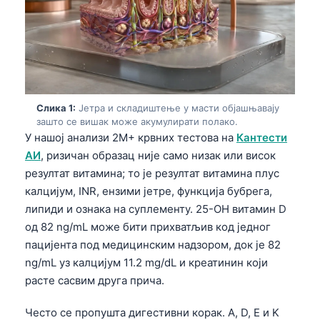
Слика 1:
Јетра и складиштење у масти објашњавају
зашто се вишак може акумулирати полако.
У нашој анализи 2M+ крвних тестова на
Кантести
АИ
, ризичан образац није само низак или висок
резултат витамина; то је резултат витамина плус
калцијум, INR, ензими јетре, функција бубрега,
липиди и ознака на суплементу. 25-OH витамин D
од 82 ng/mL може бити прихватљив код једног
пацијента под медицинским надзором, док је 82
ng/mL уз калцијум 11.2 mg/dL и креатинин који
расте сасвим друга прича.
Често се пропушта дигестивни корак. A, D, E и K