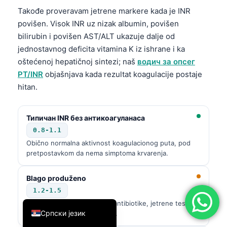
Takođe proveravam jetrene markere kada je INR
简体中文
povišen. Visok INR uz nizak albumin, povišen
Română
bilirubin i povišen AST/ALT ukazuje dalje od
Türkçe
jednostavnog deficita vitamina K iz ishrane i ka
oštećenoj hepatičnoj sintezi; naš
водич за опсег
Ελληνικά
PT/INR
objašnjava kada rezultat koagulacije postaje
Português
hitan.
Español
Italiano
Типичан INR без антикоагуланаса
עִבְרִית
0.8-1.1
Obično normalna aktivnost koagulacionog puta, pod
Français
pretpostavkom da nema simptoma krvarenja.
العربية
Blago produženo
Deutsch
1.2-1.5
English
Preispitati unos vitamina K, antibiotike, jetrene testove
Српски језик
i ponoviti ako nije očekivano.