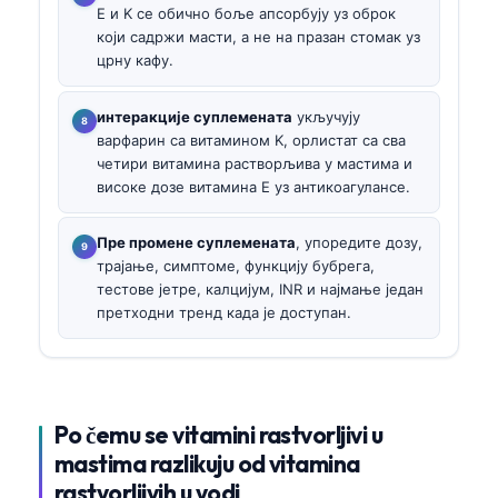
E и K се обично боље апсорбују уз оброк
који садржи масти, а не на празан стомак уз
црну кафу.
интеракције суплемената
укључују
варфарин са витамином K, орлистат са сва
четири витамина растворљива у мастима и
високе дозе витамина E уз антикоагулансе.
Пре промене суплемената
, упоредите дозу,
трајање, симптоме, функцију бубрега,
тестове јетре, калцијум, INR и најмање један
претходни тренд када је доступан.
Po čemu se vitamini rastvorljivi u
mastima razlikuju od vitamina
rastvorljivih u vodi