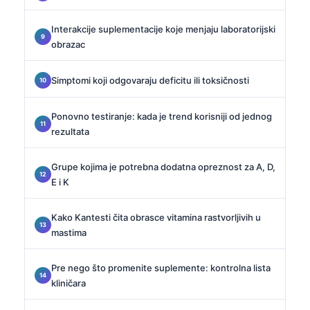
Interakcije suplementacije koje menjaju laboratorijski
obrazac
Simptomi koji odgovaraju deficitu ili toksičnosti
Ponovno testiranje: kada je trend korisniji od jednog
rezultata
Grupe kojima je potrebna dodatna opreznost za A, D,
E i K
Kako Kantesti čita obrasce vitamina rastvorljivih u
mastima
Pre nego što promenite suplemente: kontrolna lista
kliničara