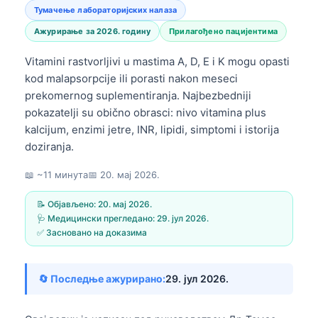
Тумачење лабораторијских налаза
Ажурирање за 2026. годину
Прилагођено пацијентима
Vitamini rastvorljivi u mastima A, D, E i K mogu opasti
kod malapsorpcije ili porasti nakon meseci
prekomernog suplementiranja. Najbezbedniji
pokazatelji su obično obrasci: nivo vitamina plus
kalcijum, enzimi jetre, INR, lipidi, simptomi i istorija
doziranja.
📖 ~11 минута
📅
20. мај 2026.
📝 Објављено:
20. мај 2026.
🩺 Медицински прегледано:
29. јул 2026.
✅ Засновано на доказима
🔄 Последње ажурирано:
29. јул 2026.