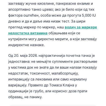
захтевају жучне киселине, панкреасне ензиме и
апсорптивно танко црево; ако је било који од тих
фактора оштећен, особа може да прогута 5,000 IU
дневно и да и даље има низак тест. За шири
преглед маркер по маркер, наш
водич за маркере
недостатка витамина
објашњава који се
нутријенти могу директно мерити, а који захтевају
индиректне назнаке.
Од 20. маја 2026. најпрактичнија почетна тачка је
једноставна: не мењајте суплементе растворљиве
у мастима док не знате да ли ваши налази показују
недостатак, токсичност, малабсорпцију,
интеракцију са лековима или само нормалну
варијацију. Правило др Томаса Клајна у
ординацији је грубо, али корисно: доза прати
образац, не панику.