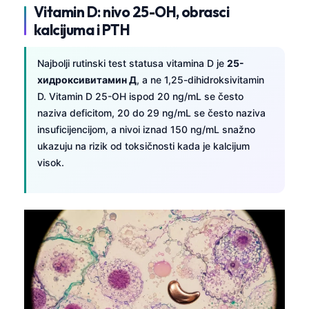
Vitamin D: nivo 25-OH, obrasci
kalcijuma i PTH
Najbolji rutinski test statusa vitamina D je
25-
хидроксивитамин Д
, a ne 1,25-dihidroksivitamin
D. Vitamin D 25-OH ispod 20 ng/mL se često
naziva deficitom, 20 do 29 ng/mL se često naziva
insuficijencijom, a nivoi iznad 150 ng/mL snažno
ukazuju na rizik od toksičnosti kada je kalcijum
visok.