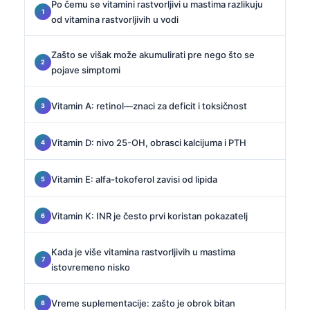
Po čemu se vitamini rastvorljivi u mastima razlikuju
od vitamina rastvorljivih u vodi
Zašto se višak može akumulirati pre nego što se
pojave simptomi
Vitamin A: retinol—znaci za deficit i toksičnost
Vitamin D: nivo 25-OH, obrasci kalcijuma i PTH
Vitamin E: alfa-tokoferol zavisi od lipida
Vitamin K: INR je često prvi koristan pokazatelj
Kada je više vitamina rastvorljivih u mastima
istovremeno nisko
Vreme suplementacije: zašto je obrok bitan