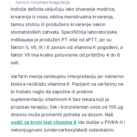
osnovu rezultata koagulacije.
Čeština
Indicije deficita uključuju lako stvaranje modrica,
日本語
krvarenja iz nosa, obilna menstrualna krvarenja,
Eesti
tamnu stolicu ili produženo krvarenje nakon
stomatoloških zahvata. Specifičnija laboratorijska
Azərbaycan dili
indikaција je produžen PT više od aPTT, jer su
Bosanski
faktori II, VII, IX i X zavisni od vitamina K pogođeni, a
Svenska
faktor VII ima kratko poluvreme od približno 4 do 6
sati.
Íslenska
Հայերեն
Varfarin menja celokupnu interpretaciju jer namerno
blokira reciklažu vitamina K. Pacijent na varfarinu ne
Bahasa Indonesia
bi trebalo naglo da započne ili prekine
हिन्दी
suplementaciju vitaminom K bez lekara koji je
Nederlands
propisao terapiju; čak i konzistentan unos od 100 µg
Dansk
dnevno može promeniti potrebe za dozom. Naš
vodič za krvni test vitamina K
ide dublje u PIVKA-II i
Български
nekonjugovani (undercarboxylated) osteokalcin.
فارسی