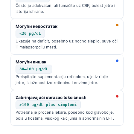
Često je adekvatan, ali tumačite uz CRP, bolest jetre i
istoriju ishrane.
Могући недостатак
<20 µg/dL
Ukazuje na deficit, posebno uz noćno slepilo, suve oči
ili malapsorpciju masti.
Могући вишак
80–100 µg/dL
Preispitajte suplementaciju retinolom, ulje iz riblje
jetre, izloženost izotretinoinu i enzime jetre.
Zabrinjavajući obrazac toksičnosti
>100 µg/dL plus simptomi
Potrebna je procena lekara, posebno kod glavobolje,
bola u kostima, visokog kalcijuma ili abnormalnih LFT.