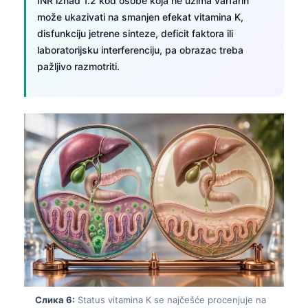
INR iznad 1.2 kod osobe koja ne uzima varfarin
može ukazivati na smanjen efekat vitamina K,
தமிழ்
disfunkciju jetrene sinteze, deficit faktora ili
తెలుగు
laboratorijsku interferenciju, pa obrazac treba
मराठी
pažljivo razmotriti.
اردو
বাংলা
Shqip
Magyar
Slovenščina
한국어
Polski
Lietuvių kalba
Русский
ქართული
Слика 6:
Status vitamina K se najčešće procenjuje na