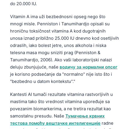
do 20.000 IU.
Vitamin A ima uži bezbednosni opseg nego što
mnogi misle. Penniston i Tanumihardjo opisali su
hroničnu toksičnost vitamina A kod dugotrajnih
unosa iznad približno 25.000 IU dnevno kod osetljivih
odraslih, iako bolest jetre, unos alkohola i niska
telesna masa mogu sniziti prag (Penniston &
Tanumihardjo, 2006). Ako vaši laboratorijski nalazi
deluju zbunjujuće, naše
водичу за нормални опсег
je korisno podsećanje da "normalno" nije isto što i
"bezbedno u datom kontekstu"."
Kantesti AI tumači rezultate vitamina rastvorljivih u
mastima tako što vrednost vitamina upoređuje sa
povezanim biomarkerima, a ne tretira rezultat kao
samostalnu presudu. Naše
Тумачење крвних
тестова помоћу вештачке интелигенције
radne