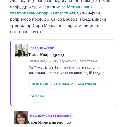
Овај водич је написан под руководством
Др Томас
Клајн, др мед.
у сарадњи са
Медицински
саветодавни одбор Кантести АИ
, укључујући
доприносе проф. др Ханса Вебера и медицински
преглед др Саре Мичел, докторке медицине,
докторке наука.
ГЛАВНИ АУТОР
Томас Клајн, др мед.
Главни медицински службеник, Кантести АИ
Др Томас Клајн је сертификовани клинички
хематолог и интерниста са више од 15 година
искуства у лабораторијској медицини и клиничкој
анализи уз помоћ вештачке интелигенције. Као
ResearchGate
Google Scholar
Academia.edu
главни медицински директор у Kantesti AI, он
пружа клинички надзор над медицинском
ОРГАЗАМ
тачношћу власничке неуралне мреже. Др Клајн је
објавио опсежно радове о тумачењу биомаркера
и лабораторијској дијагностици у темама из
лабораторијске медицине.
МЕДИЦИНСКИ РЕЦЕНЗЕНТ
Сара Мичел, др мед., др