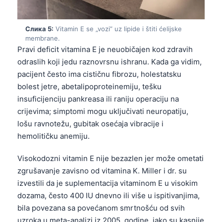
Frysk
Esperanto
Слика 5:
Vitamin E se „vozi” uz lipide i štiti ćelijske
membrane.
Беларуская мова
Pravi deficit vitamina E je neuobičajen kod zdravih
Татар теле
odraslih koji jedu raznovrsnu ishranu. Kada ga vidim,
pacijent često ima cističnu fibrozu, holestatsku
Кыргызча
bolest jetre, abetalipoproteinemiju, tešku
ئۇيغۇرچە
insuficijenciju pankreasa ili raniju operaciju na
Cebuano
crijevima; simptomi mogu uključivati neuropatiju,
lošu ravnotežu, gubitak osećaja vibracije i
Basa Jawa
hemolitičku anemiju.
ພາສາລາວ
Монгол
Visokodozni vitamin E nije bezazlen jer može ometati
zgrušavanje zavisno od vitamina K. Miller i dr. su
Afrikaans
izvestili da je suplementacija vitaminom E u visokim
العربية المغربية
dozama, često 400 IU dnevno ili više u ispitivanjima,
Occitan
bila povezana sa povećanom smrtnošću od svih
uzroka u meta-analizi iz 2005. godine, iako su kasnije