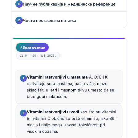
Научне публикације и медицинске референце
Често постављана питања
⚡ Брзи резиме
v1.0 —
20. мај 2026.
Vitamini rastvorljivi u mastima
A, D, E i K
rastvaraju se u mastima, pa se višak može
skladištiti u jetri i masnom tkivu umesto da se
brzo gubi mokraćom.
Vitamini rastvorljivi u vodi
kao što su vitamini
B i vitamin C obično se brže eliminišu, iako B6 i
niacin i dalje mogu izazvati toksičnost pri
visokim dozama.