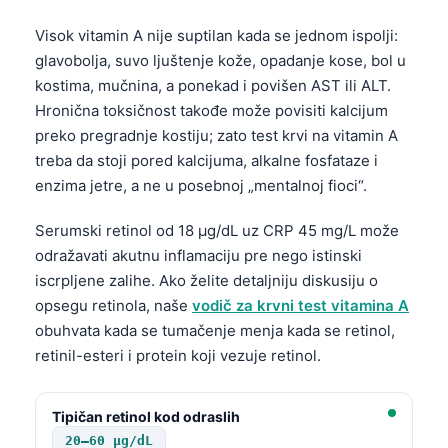
Visok vitamin A nije suptilan kada se jednom ispolji:
glavobolja, suvo ljuštenje kože, opadanje kose, bol u
kostima, mučnina, a ponekad i povišen AST ili ALT.
Hronična toksičnost takođe može povisiti kalcijum
preko pregradnje kostiju; zato test krvi na vitamin A
treba da stoji pored kalcijuma, alkalne fosfataze i
enzima jetre, a ne u posebnoj „mentalnoj fioci“.
Serumski retinol od 18 µg/dL uz CRP 45 mg/L može
odražavati akutnu inflamaciju pre nego istinski
iscrpljene zalihe. Ako želite detaljniju diskusiju o
opsegu retinola, naše
vodič za krvni test vitamina A
obuhvata kada se tumačenje menja kada se retinol,
retinil-esteri i protein koji vezuje retinol.
Tipičan retinol kod odraslih
20–60 µg/dL