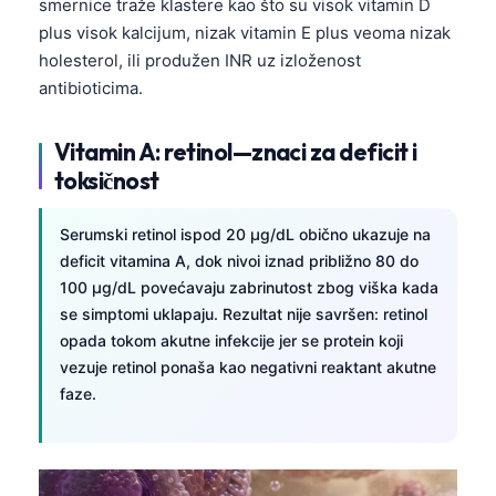
smernice traže klastere kao što su visok vitamin D
plus visok kalcijum, nizak vitamin E plus veoma nizak
holesterol, ili produžen INR uz izloženost
antibioticima.
Vitamin A: retinol—znaci za deficit i
toksičnost
Serumski retinol ispod 20 µg/dL obično ukazuje na
deficit vitamina A, dok nivoi iznad približno 80 do
100 µg/dL povećavaju zabrinutost zbog viška kada
se simptomi uklapaju. Rezultat nije savršen: retinol
opada tokom akutne infekcije jer se protein koji
vezuje retinol ponaša kao negativni reaktant akutne
faze.