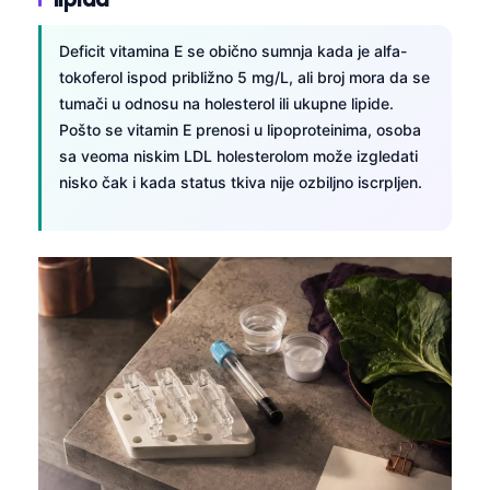
Deficit vitamina E se obično sumnja kada je alfa-
tokoferol ispod približno 5 mg/L, ali broj mora da se
tumači u odnosu na holesterol ili ukupne lipide.
Pošto se vitamin E prenosi u lipoproteinima, osoba
sa veoma niskim LDL holesterolom može izgledati
nisko čak i kada status tkiva nije ozbiljno iscrpljen.
Norsk bokmål
Ślōnskŏ gŏdka