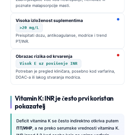
Català
poznate malapsorpcije masti.
O‘zbekcha
Visoka izloženost suplementima
Українська
>20 mg/L
አማርኛ
Preispitati dozu, antikoagulanse, modrice i trend
PT/INR.
Kiswahili
ភាសាខ្មែរ
Obrazac rizika od krvarenja
Visok E uz povišenje INR
ဗမာစာ
Potreban je pregled kliničara, posebno kod varfarina,
ไทย
DOAC-a ili lakog stvaranja modrica.
Tagalog
Tiếng Việt
Vitamin K: INR je često prvi koristan
Bahasa Melayu
pokazatelj
മലയാളം
Deficit vitamina K se često indirektno otkriva putem
ಕನ್ನಡ
ПТ/ИНР
, a ne preko serumske vrednosti vitamina K.
ગુજરાતી