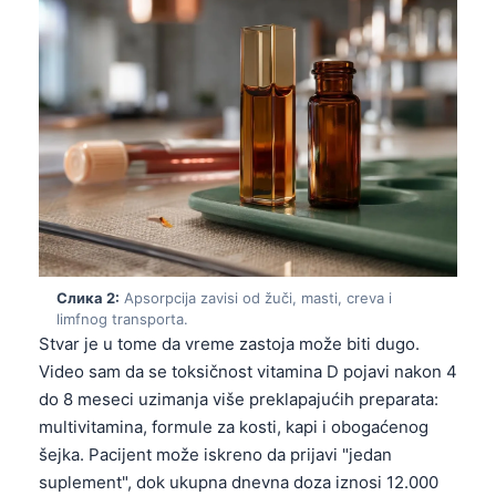
Слика 2:
Apsorpcija zavisi od žuči, masti, creva i
limfnog transporta.
Stvar je u tome da vreme zastoja može biti dugo.
Video sam da se toksičnost vitamina D pojavi nakon 4
do 8 meseci uzimanja više preklapajućih preparata:
multivitamina, formule za kosti, kapi i obogaćenog
šejka. Pacijent može iskreno da prijavi "jedan
suplement", dok ukupna dnevna doza iznosi 12.000