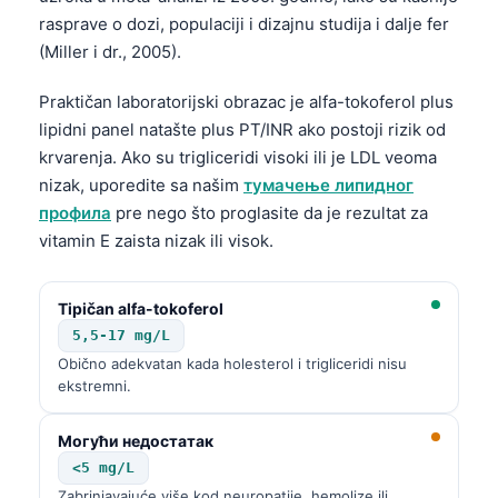
Gàidhlig
rasprave o dozi, populaciji i dizajnu studija i dalje fer
Euskara
(Miller i dr., 2005).
Македонски јазик
Praktičan laboratorijski obrazac je alfa-tokoferol plus
Latviešu valoda
lipidni panel natašte plus PT/INR ako postoji rizik od
Galego
krvarenja. Ako su trigliceridi visoki ili je LDL veoma
nizak, uporedite sa našim
тумачење липидног
অসমীয়া
профила
pre nego što proglasite da je rezultat za
සිංහල
vitamin E zaista nizak ili visok.
سنڌي
پښتو
Tipičan alfa-tokoferol
5,5-17 mg/L
Obično adekvatan kada holesterol i trigliceridi nisu
Slovenčina
ekstremni.
Hrvatski
Могући недостатак
Suomi
<5 mg/L
Қазақ тілі
Zabrinjavajuće više kod neuropatije, hemolize ili