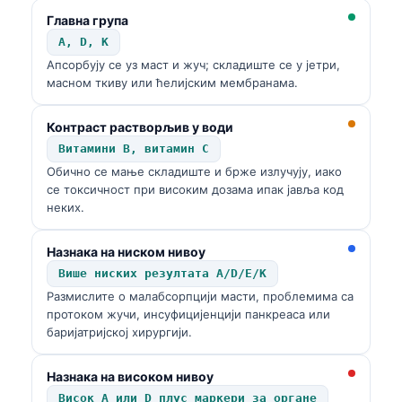
Главна група
A, D, K
Апсорбују се уз маст и жуч; складиште се у јетри,
масном ткиву или ћелијским мембранама.
Контраст растворљив у води
Витамини B, витамин C
Обично се мање складиште и брже излучују, иако
се токсичност при високим дозама ипак јавља код
неких.
Назнака на ниском нивоу
Више ниских резултата A/D/E/K
Размислите о малабсорпцији масти, проблемима са
протоком жучи, инсуфицијенцији панкреаса или
баријатријској хирургији.
Назнака на високом нивоу
Висок A или D плус маркери за органе