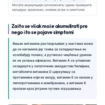
Могућа акумулација суплемената; одмах проверите
калцијум, креатинин, ензиме јетре и симптоме.
Zašto se višak može akumulirati pre
nego što se pojave simptomi
Вишак витамина растворљивих у мастима може
да се нагомила јер ткива за складиштење их
ослобађају полако, а рутинско чишћење урином
их не уклања ефикасно. Витамин A се углавном
складишти у хепатичким звездастим ћелијама,
метаболити витамина D циркулишу са
протеинима који их везују, витамин E се налази у
липопротеинима и мембранама, а витамин K
пролази кроз јетрене путеве згрушавања.