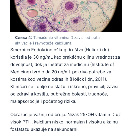
Слика 4:
Tumačenje vitamina D zavisi od puta
aktivacije i ravnoteže kalcijuma.
Smernica Endokrinološkog društva (Holick i dr.)
koristila je 30 ng/mL kao praktičnu ciljnu vrednost za
dovoljnost, dok je Institut za medicinu (Institute of
Medicine) tvrdio da 20 ng/mL pokriva potrebe za
kostima kod većine odraslih (Holick i dr., 2011).
Kliničari se i dalje ne slažu, i iskreno, pravi cilj zavisi
od zdravlja kostiju, bubrežne bolesti, trudnoće,
malapsorpcije i početnog rizika.
Obrazac je važniji od broja. Nizak 25-OH vitamin D uz
visok PTH, kalcijum nisko-normalan i visoku alkalnu
fosfatazu ukazuje na sekundarni