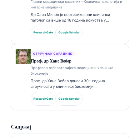
Главни медицински саветник - Клиничка патологија и
интерна медицина
Др Сара Мичел је сертификовани клинички
патолог са више од 18 година искуства у
лабораторијској медицини и дијагностичкој
анализи. Поседује специјалистичке сертификате
ResearchGate
Google Scholar
из клиничке хемије и опширно је објављивала
радове о панелима биомаркера и лабораторијској
анализи у клиничкој пракси.
СТРУЧЊАК САРАДНИК
Проф. др Ханс Вебер
Професор лабораторијске медицине и клиничке
биохемије
Проф. др Ханс Вебер доноси 30+ година
стручности у клиничкој биохемији,
лабораторијској медицини и истраживању
биомаркера. Бивши председник Немачког
ResearchGate
Google Scholar
друштва за клиничку хемију, специјализован је за
анализу дијагностичких панела, стандардизацију
биомаркера и лабораторијску медицину уз помоћ
вештачке интелигенције.
Садржај