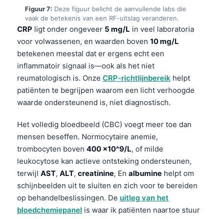
Figuur 7:
Deze figuur belicht de aanvullende labs die
தமிழ்
vaak de betekenis van een RF-uitslag veranderen.
CRP
ligt onder ongeveer
5 mg/L
in veel laboratoria
తెలుగు
voor volwassenen, en waarden boven
10 mg/L
मराठी
betekenen meestal dat er ergens echt een
اردو
inflammatoir signaal is—ook als het niet
reumatologisch is. Onze
CRP-richtlijnbereik
helpt
বাংলা
patiënten te begrijpen waarom een licht verhoogde
Shqip
waarde ondersteunend is, niet diagnostisch.
Magyar
Het volledig bloedbeeld (CBC) voegt meer toe dan
Slovenščina
mensen beseffen. Normocytaire anemie,
한국어
trombocyten boven
400 x10^9/L
, of milde
Polski
leukocytose kan actieve ontsteking ondersteunen,
terwijl
AST
,
ALT
,
creatinine
, En
albumine
helpt om
Lietuvių kalba
schijnbeelden uit te sluiten en zich voor te bereiden
Русский
op behandelbeslissingen. De
uitleg van het
ქართული
bloedchemiepanel
is waar ik patiënten naartoe stuur