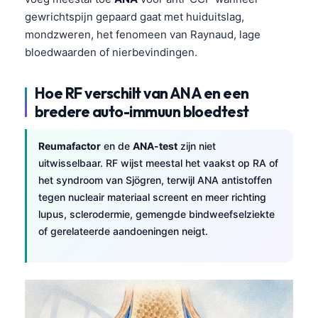
gewrichtspijn gepaard gaat met huiduitslag,
mondzweren, het fenomeen van Raynaud, lage
bloedwaarden of nierbevindingen.
Hoe RF verschilt van ANA en een
bredere auto-immuun bloedtest
Reumafactor
en de
ANA-test
zijn niet
uitwisselbaar. RF wijst meestal het vaakst op RA of
het syndroom van Sjögren, terwijl ANA antistoffen
tegen nucleair materiaal screent en meer richting
lupus, sclerodermie, gemengde bindweefselziekte
of gerelateerde aandoeningen neigt.
Norsk bokmål
Ślōnskŏ gŏdka