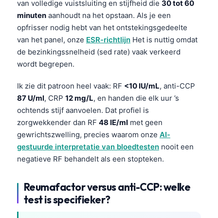
van volledige vuistsluiting en stijfheid die
30 tot 60
minuten
aanhoudt na het opstaan. Als je een
opfrisser nodig hebt van het ontstekingsgedeelte
van het panel, onze
ESR-richtlijn
Het is nuttig omdat
de bezinkingssnelheid (sed rate) vaak verkeerd
wordt begrepen.
Ik zie dit patroon heel vaak: RF
<10 IU/mL
, anti-CCP
87 U/ml
, CRP
12 mg/L
, en handen die elk uur ’s
ochtends stijf aanvoelen. Dat profiel is
zorgwekkender dan RF
48 IE/ml
met geen
gewrichtszwelling, precies waarom onze
AI-
gestuurde interpretatie van bloedtesten
nooit een
negatieve RF behandelt als een stopteken.
Reumafactor versus anti-CCP: welke
test is specifieker?