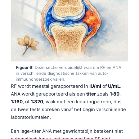
Frysk
Esperanto
Беларуская мова
Татар теле
Кыргызча
ئۇيغۇرچە
Figuur 6:
Deze sectie verduidelijkt waarom RF en ANA
Cebuano
in verschillende diagnostische takken van auto-
Basa Jawa
immuunonderzoek vallen.
RF wordt meestal gerapporteerd in
IU/ml
of
U/mL
.
ພາສາລາວ
ANA wordt gerapporteerd als een
titer
zoals
1:80
,
Монгол
1:160
, of
1:320
, vaak met een kleuringpatroon, dus
Afrikaans
de twee tests spreken vanaf het begin verschillende
laboratoriumtalen.
العربية المغربية
Occitan
Een lage-titer ANA met gewrichtspijn betekent niet
automatisch lupus, net zoals een lage RF niet