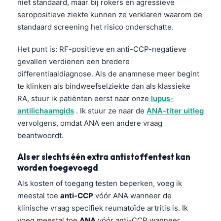
niet standaard, maar bij rokers en agressieve
seropositieve ziekte kunnen ze verklaren waarom de
standaard screening het risico onderschatte.
Het punt is: RF-positieve en anti-CCP-negatieve
gevallen verdienen een bredere
differentiaaldiagnose. Als de anamnese meer begint
te klinken als bindweefselziekte dan als klassieke
RA, stuur ik patiënten eerst naar onze
lupus-
antilichaamgids
. Ik stuur ze naar de
ANA-titer uitleg
vervolgens, omdat ANA een andere vraag
beantwoordt.
Als er slechts één extra antistoffentest kan
worden toegevoegd
Als kosten of toegang testen beperken, voeg ik
meestal toe
anti-CCP
vóór ANA wanneer de
klinische vraag specifiek reumatoïde artritis is. Ik
voeg meestal toe
ANA
vóór anti-CCP wanneer