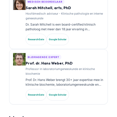
netwerk. Dr. Klein heeft uitgebreid gepubliceerd over
MEDISCH BEOORDELAAR
interpretatie van biomarkers en
Sarah Mitchell, arts, PhD
laboratoriumdiagnostiek over onderwerpen in de
Hoofdmedisch adviseur - Klinische pathologie en interne
laboratoriumgeneeskunde.
geneeskunde
Dr. Sarah Mitchell is een board-certified klinisch
patholoog met meer dan 18 jaar ervaring in
laboratoriumgeneeskunde en diagnostische analyse.
Zij heeft specialisatiecertificeringen in klinische
ResearchGate
Google Scholar
chemie en heeft uitgebreid gepubliceerd over
biomarkerpanels en laboratoriumanalyse in de
klinische praktijk.
BIJDRAGENDE EXPERT
Prof. dr. Hans Weber, PhD
Professor in laboratoriumgeneeskunde en klinische
biochemie
Prof. Dr. Hans Weber brengt 30+ jaar expertise mee in
klinische biochemie, laboratoriumgeneeskunde en
biomarkeronderzoek. Voormalig president van de
Duitse Vereniging voor Klinische Chemie, hij is
ResearchGate
Google Scholar
gespecialiseerd in analyse van diagnostische panels,
standaardisatie van biomarkers en AI-ondersteunde
laboratoriumgeneeskunde.