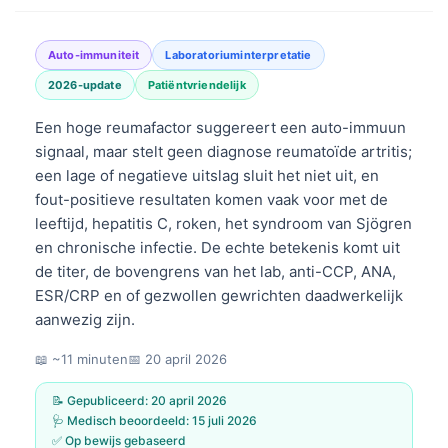
Auto-immuniteit
Laboratoriuminterpretatie
2026-update
Patiëntvriendelijk
Een hoge reumafactor suggereert een auto-immuun
signaal, maar stelt geen diagnose reumatoïde artritis;
een lage of negatieve uitslag sluit het niet uit, en
fout-positieve resultaten komen vaak voor met de
leeftijd, hepatitis C, roken, het syndroom van Sjögren
en chronische infectie. De echte betekenis komt uit
de titer, de bovengrens van het lab, anti-CCP, ANA,
ESR/CRP en of gezwollen gewrichten daadwerkelijk
aanwezig zijn.
📖 ~11 minuten
📅
20 april 2026
📝 Gepubliceerd:
20 april 2026
🩺 Medisch beoordeeld:
15 juli 2026
✅ Op bewijs gebaseerd