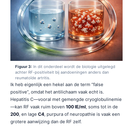
Figuur 3:
In dit onderdeel wordt de biologie uitgelegd
achter RF-positiviteit bij aandoeningen anders dan
reumatoïde artritis.
Ik heb eigenlijk een hekel aan de term “false
positive”, omdat het antilichaam vaak echt is.
Hepatitis C—vooral met gemengde cryoglobulinemie
—kan RF vaak ruim boven
100 IE/ml
, soms tot in de
200
, en lage
C4
, purpura of neuropathie is vaak een
grotere aanwijzing dan de RF zelf.