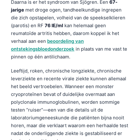
Daarna is er het syndroom van Sjögren. Een
67-
jarige
met droge ogen, tandheelkundige ingrepen
die zich opstapelen, volheid van de speekselklieren
(parotis) en RF
76 IE/ml
kan helemaal geen
reumatoïde artritis hebben, daarom koppel ik het
verhaal aan een
beoordeling van
ontstekingsbloedonderzoek
in plaats van me vast te
pinnen op één antilichaam.
Leeftijd, roken, chronische longziekte, chronische
leverziekte en recente virale ziekte kunnen allemaal
het beeld vertroebelen. Wanneer een monster
cryoproteïnen bevat of duidelijke overmaat aan
polyclonale immunoglobulinen, worden sommige
testen “ruiser”—een van die details uit de
laboratoriumgeneeskunde die patiënten bijna nooit
horen, maar die verklaart waarom een herhaalde test
nadat de onderliggende ziekte is gestabiliseerd er