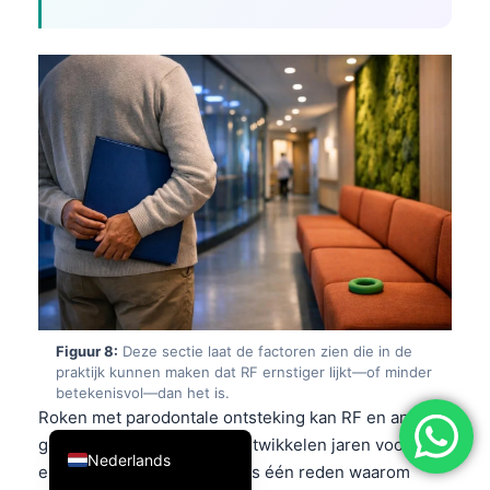
简体中文
Română
Türkçe
Ελληνικά
Português
Español
Italiano
עִבְרִית
Français
العربية
Figuur 8:
Deze sectie laat de factoren zien die in de
praktijk kunnen maken dat RF ernstiger lijkt—of minder
Deutsch
betekenisvol—dan het is.
Roken met parodontale ontsteking kan RF en anti-
English
gecitrullineerde reacties ontwikkelen jaren voordat
Nederlands
er duidelijke artritis is. Dat is één reden waarom