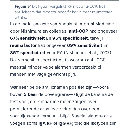
Figuur 5:
Dit figuur vergelijkt RF met anti-CCP, het
antilichaam dat meestal specifieker is voor reumatoïde
artritis.
In de meta-analyse van Annals of Internal Medicine
door Nishimura en collega’s,
anti-CCP
had ongeveer
67% sensitiviteit
En
95% specificiteit
, terwijl
reumafactor
had ongeveer
69% sensitiviteit
En
85% specificiteit
voor RA (Nishimura et al., 2007).
Dat verschil in specificiteit is waarom anti-CCP
meestal minder valse alarmen veroorzaakt bij
mensen met vage gewrichtspijn.
Wanneer beide antilichamen positief zijn—vooral
boven
3 keer
de bovengrens—stijgt de kans na de
test snel, en ik maak me meer zorgen over
persisterende erosieve ziekte dan over een
voorbijgaande immuun-“blip”. Specialislaboratoria
voegen soms
IgA RF
of
IgG RF
; toe; die isotypen zijn