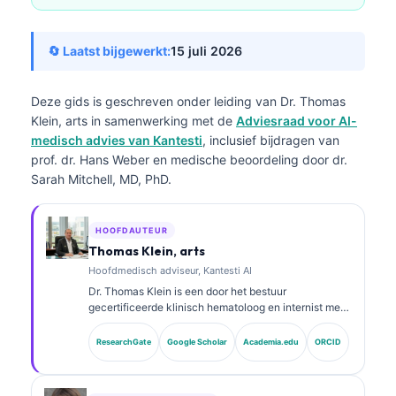
🔄 Laatst bijgewerkt:
15 juli 2026
Deze gids is geschreven onder leiding van
Dr. Thomas
Klein, arts
in samenwerking met de
Adviesraad voor AI-
medisch advies van Kantesti
, inclusief bijdragen van
prof. dr. Hans Weber en medische beoordeling door dr.
Sarah Mitchell, MD, PhD.
HOOFDAUTEUR
Thomas Klein, arts
Hoofdmedisch adviseur, Kantesti AI
Dr. Thomas Klein is een door het bestuur
gecertificeerde klinisch hematoloog en internist met
meer dan 15 jaar ervaring in
laboratoriumgeneeskunde en door AI ondersteunde
ResearchGate
Google Scholar
Academia.edu
ORCID
klinische analyse. Als Chief Medical Officer bij
Kantesti AI zorgt hij voor klinisch toezicht op de
medische juistheid van het gepatenteerde neurale