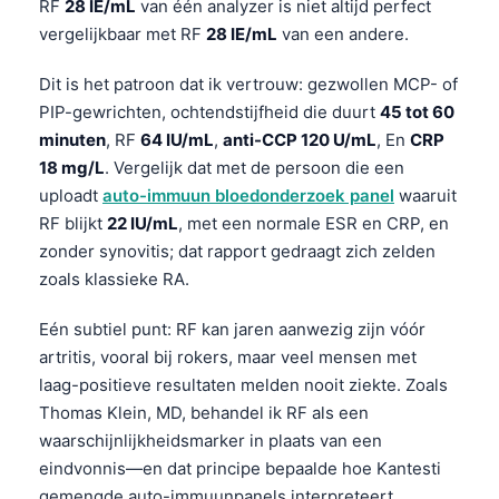
RF
28 IE/mL
van één analyzer is niet altijd perfect
vergelijkbaar met RF
28 IE/mL
van een andere.
Dit is het patroon dat ik vertrouw: gezwollen MCP- of
PIP-gewrichten, ochtendstijfheid die duurt
45 tot 60
minuten
, RF
64 IU/mL
,
anti-CCP 120 U/mL
, En
CRP
18 mg/L
. Vergelijk dat met de persoon die een
uploadt
auto-immuun bloedonderzoek panel
waaruit
RF blijkt
22 IU/mL
, met een normale ESR en CRP, en
zonder synovitis; dat rapport gedraagt zich zelden
zoals klassieke RA.
Eén subtiel punt: RF kan jaren aanwezig zijn vóór
artritis, vooral bij rokers, maar veel mensen met
laag-positieve resultaten melden nooit ziekte. Zoals
Thomas Klein, MD, behandel ik RF als een
waarschijnlijkheidsmarker in plaats van een
eindvonnis—en dat principe bepaalde hoe Kantesti
gemengde auto-immuunpanels interpreteert.