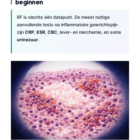
beginnen
Català
O‘zbekcha
RF is slechts één datapunt. De meest nuttige
aanvullende tests na inflammatoire gewrichtspijn
Українська
zijn
CRP
,
ESR
,
CBC
, lever- en nierchemie, en soms
አማርኛ
urinezuur
.
Kiswahili
ភាសាខ្មែរ
ဗမာစာ
ไทย
Tagalog
Tiếng Việt
Bahasa Melayu
മലയാളം
ಕನ್ನಡ
ગુજરાતી