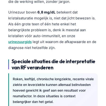
die de werking willen, zonder jargon.
Čeština
日本語
Urinezuur boven
6,8 mg/dL
betekent dat
kristalsaturatie mogelijk is, niet dat jicht bewezen is.
Eesti
Als één grote teen of één hete enkel het
Azərbaycan dili
belangrijkste probleem is, denk ik meestal aan
Bosanski
kristallen vóór auto-immuniteit, en onze
Svenska
urinezuurgids
legt uit waarom de afkapwaarde en de
diagnose niet hetzelfde zijn.
Српски језик
Íslenska
Speciale situaties die de interpretatie
Հայերեն
van RF veranderen
Bahasa Indonesia
Roken, leeftijd, chronische longziekte, recente virale
हिन्दी
ziekte en leverziekte kunnen allemaal beïnvloeden
Dansk
hoeveel gewicht ik geef aan een resultaat voor
reumafactor. In deze situaties is context
Български
belangrijker dan het getal.
فارسی