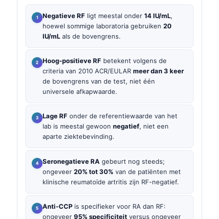
Negatieve RF
ligt meestal onder
14 IU/mL
,
hoewel sommige laboratoria gebruiken
20
IU/mL
als de bovengrens.
Hoog-positieve RF
betekent volgens de
criteria van 2010 ACR/EULAR
meer dan 3 keer
de bovengrens van de test, niet één
universele afkapwaarde.
Lage RF
onder de referentiewaarde van het
lab is meestal gewoon
negatief
, niet een
aparte ziektebevinding.
Seronegatieve RA
gebeurt nog steeds;
ongeveer
20% tot 30%
van de patiënten met
klinische reumatoïde artritis zijn RF-negatief.
Anti-CCP
is specifieker voor RA dan RF:
ongeveer
95% specificiteit
versus ongeveer