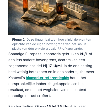
Figuur 2:
Deze figuur laat zien hoe clinici denken ten
opzichte van de eigen bovengrens van het lab, in
plaats van één enkele globale RF-afkapwaarde.
Sommige Europese laboratoria gebruiken
kU/L
of
een iets andere bovengrens, daarom kan een
zogenoemd positief bij
17 IU/mL
in de ene setting
heel weinig betekenen en in een andere juist meer.
Kantesti's
biomarker referentiegids
houdt het
oorspronkelijke labbereik gekoppeld aan het
resultaat, omdat het weghalen van die context
onnodige onrust creëert.
Een borderline RF van
15 tot 25 IU/mL
is waar