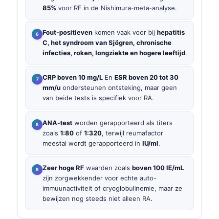
85%
voor RF in de Nishimura-meta-analyse.
Fout-positieven
komen vaak voor bij
hepatitis
C, het syndroom van Sjögren, chronische
infecties, roken, longziekte en hogere leeftijd
.
CRP boven 10 mg/L
En
ESR boven 20 tot 30
mm/u
ondersteunen ontsteking, maar geen
van beide tests is specifiek voor RA.
ANA-test
worden gerapporteerd als titers
zoals
1:80
of
1:320
, terwijl reumafactor
meestal wordt gerapporteerd in
IU/ml
.
Zeer hoge RF
waarden zoals
boven 100 IE/mL
zijn zorgwekkender voor echte auto-
immuunactiviteit of cryoglobulinemie, maar ze
bewijzen nog steeds niet alleen RA.