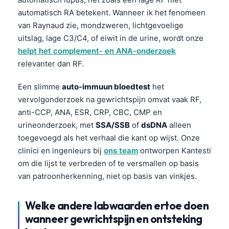
Gàidhlig
automatisch RA betekent. Wanneer ik het fenomeen
Euskara
van Raynaud zie, mondzweren, lichtgevoelige
Македонски јазик
uitslag, lage C3/C4, of eiwit in de urine, wordt onze
helpt het complement- en ANA-onderzoek
Latviešu valoda
relevanter dan RF.
Galego
অসমীয়া
Een slimme
auto-immuun bloedtest
het
vervolgonderzoek na gewrichtspijn omvat vaak RF,
සිංහල
anti-CCP, ANA, ESR, CRP, CBC, CMP en
سنڌي
urineonderzoek, met
SSA/SSB
of
dsDNA
alleen
پښتو
toegevoegd als het verhaal die kant op wijst. Onze
clinici en ingenieurs bij
ons team
ontworpen Kantesti
om die lijst te verbreden of te versmallen op basis
Slovenčina
van patroonherkenning, niet op basis van vinkjes.
Hrvatski
Suomi
Welke andere labwaarden ertoe doen
wanneer gewrichtspijn en ontsteking
Қазақ тілі