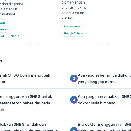
biomarker dan
 dan diagnostik
analisis makmal
alam topik
dalam amalan
n makmal.
klinikal.
Gate
ResearchGate
holar
Google Scholar
.edu
ORCID
n
darah SHBG boleh mengubah
Apa yang sebenarnya diukur 
eron
yang dianggap normal
or menggunakan SHBG untuk
Apa yang menyebabkan SHBG t
estosteron bebas daripada
doktor mula bimbang
lah
babkan SHBG rendah dan
Bila doktor menggunakan SH
ng menunjukkan rintangan insulin
libido rendah, keletihan, ket