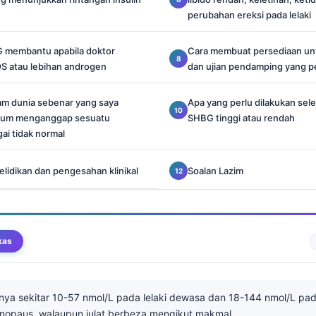
perubahan ereksi pada lelaki
 membantu apabila doktor
Cara membuat persediaan un
 atau lebihan androgen
dan ujian pendamping yang p
m dunia sebenar yang saya
Apa yang perlu dilakukan sel
elum menganggap sesuatu
SHBG tinggi atau rendah
ai tidak normal
lidikan dan pengesahan klinikal
Soalan Lazim
kas
nya sekitar 10-57 nmol/L pada lelaki dewasa dan 18-144 nmol/L pa
opaus, walaupun julat berbeza mengikut makmal.