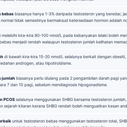
n bebas
biasanya hanya 1-3% daripada testosteron yang beredar, jad
 normal tidak semestinya bermaksud ketersediaan hormon adalah no
i
melebihi kira-kira 80-100 nmol/L pada kebanyakan lelaki boleh m
 bebas menjadi rendah walaupun testosteron jumlah kelihatan memad
ah
di bawah kira-kira 15-20 nmol/L selalunya berkait dengan obesiti,
ndedahan androgen, atau hipotiroidisme.
n jumlah
biasanya perlu diulang pada 2 pengambilan darah pagi yan
tara 7 dan 10 pagi, sebelum mendiagnosis hipogonadisme.
an PCOS
selalunya menggunakan SHBG bersama testosteron jumlah
dan sejarah kitaran kerana SHBG rendah boleh menguatkan kesan an
erbaik
untuk testosteron bebas menggunakan testosteron total, SHB