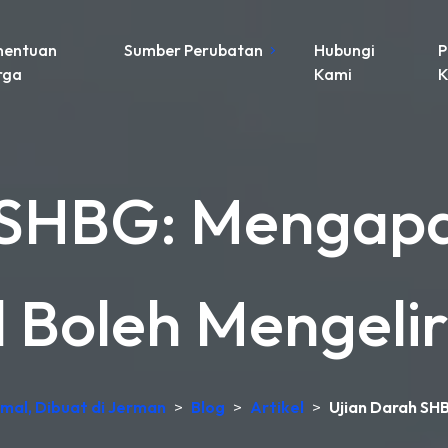
nentuan
Sumber Perubatan
Hubungi
P
rga
Kami
K
 SHBG: Mengapa
l Boleh Mengeli
kmal, Dibuat di Jerman
>
Blog
>
Artikel
>
Ujian Darah SH