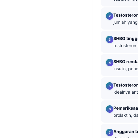
తెలుగు
Testostero
मराठी
jumlah yang
اردو
SHBG tingg
বাংলা
testosteron
Shqip
Magyar
SHBG rend
insulin, pe
Slovenščina
한국어
Testostero
Polski
idealnya an
Lietuvių kalba
Pemeriksa
Русский
prolaktin, 
ქართული
Čeština
Anggaran t