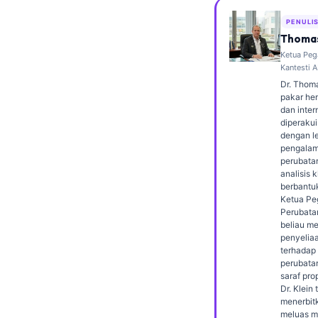
Frysk
PENULI
Esperanto
Thomas
Ketua Peg
Беларуская мова
Kantesti A
Татар теле
Dr. Thoma
pakar hem
Кыргызча
dan inter
diperakui
ئۇيغۇرچە
dengan le
pengalam
Cebuano
perubata
analisis k
Basa Jawa
berbantu
Ketua Pe
ພາສາລາວ
Perubatan
Монгол
beliau m
penyeliaa
Afrikaans
terhadap
perubata
العربية المغربية
saraf prop
Dr. Klein 
Occitan
menerbit
meluas m