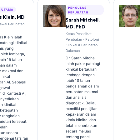
PENGULAS
S UTAMA
PERUBATAN
 Klein, MD
Sarah Mitchell,
awai Perubatan,
MD, PhD
I
Ketua Penasihat
s Klein ialah
Perubatan - Patologi
atologi klinikal
Klinikal & Perubatan
nis yang
Dalaman
 oleh lembaga,
Dr. Sarah Mitchell
bih 15 tahun
ialah pakar patologi
an dalam
klinikal bertauliah
n makmal dan
lembaga dengan
linikal
lebih 18 tahun
kan AI. Sebagai
pengalaman dalam
gawai
perubatan makmal
 di Kantesti AI,
dan analisis
enyediakan
diagnostik. Beliau
n klinikal
memiliki pensijilan
 ketepatan
kepakaran dalam
n rangkaian
kimia klinikal dan
rietari tersebut.
telah menerbitkan
telah
secara meluas
kan secara
tentang panel
engenai tafsiran