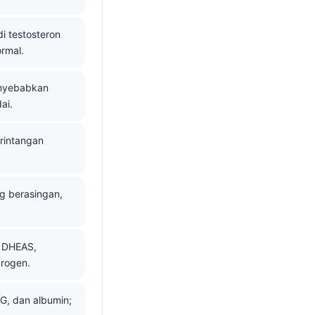
i testosteron
rmal.
enyebabkan
ai.
 rintangan
g berasingan,
, DHEAS,
drogen.
G, dan albumin;