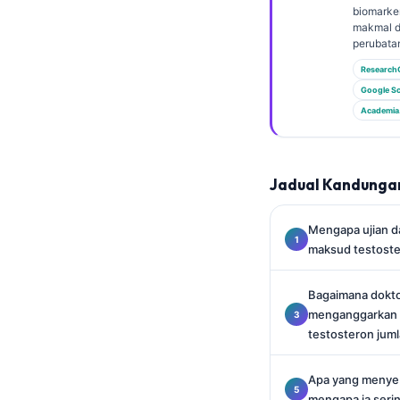
Gàidhlig
biomarker
makmal d
Euskara
perubata
Македонски јазик
Research
Latviešu valoda
Google Sc
Academia
Galego
অসমীয়া
සිංහල
Jadual Kandunga
سنڌي
Mengapa ujian 
پښتو
maksud testost
Bagaimana dokt
Slovenčina
menganggarkan t
Hrvatski
testosteron jum
Suomi
Apa yang menye
Қазақ тілі
mengapa ia seri