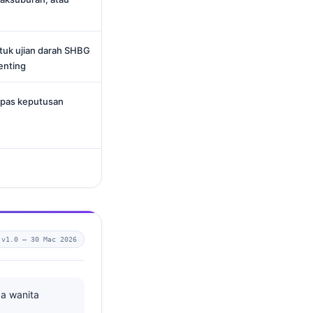
tuk ujian darah SHBG
enting
epas keputusan
v1.0 —
30 Mac 2026
da wanita