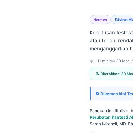
Hormon
Tafsiran M
Keputusan testost
atau terlalu ren
menganggarkan tes
📖 ~11 minit
📅
30 Mac 
📝 Diterbitkan:
30 Ma
🔄 Dikemas kini Te
Panduan ini ditulis d
Perubatan Kantesti A
Norsk bokmål
Sarah Mitchell, MD, Ph
Ślōnskŏ gŏdka