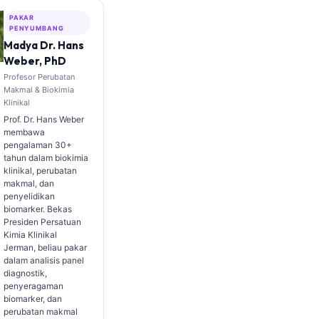
PAKAR
PENYUMBANG
Madya Dr. Hans
Weber, PhD
Profesor Perubatan
Makmal & Biokimia
Klinikal
Prof. Dr. Hans Weber
membawa
pengalaman 30+
tahun dalam biokimia
klinikal, perubatan
makmal, dan
penyelidikan
biomarker. Bekas
Presiden Persatuan
Kimia Klinikal
Jerman, beliau pakar
dalam analisis panel
diagnostik,
penyeragaman
biomarker, dan
perubatan makmal