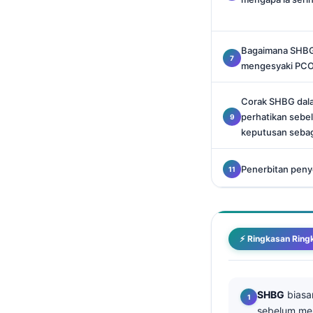
Català
O‘zbekcha
Bagaimana SHBG
Українська
mengesyaki PCOS
አማርኛ
Corak SHBG dala
Kiswahili
perhatikan seb
ភាសាខ្មែរ
keputusan sebag
ဗမာစာ
Penerbitan penye
ไทย
Tagalog
Tiếng Việt
⚡ Ringkasan Ring
മലയാളം
ಕನ್ನಡ
ગુજરાતી
SHBG
biasa
தமிழ்
sebelum men