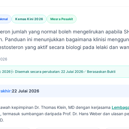
akmal
Kemas Kini 2026
Mesra Pesakit
eron jumlah yang normal boleh mengelirukan apabila SH
dah. Panduan ini menunjukkan bagaimana klinisi mengg
tosteron yang aktif secara biologi pada lelaki dan wan
2026
c 2026
🩺 Disemak secara perubatan:
22 Julai 2026
✅ Berasaskan Bukti
rakhir:
22 Julai 2026
i bawah kepimpinan
Dr. Thomas Klein, MD
dengan kerjasama
Lembaga
I
, termasuk sumbangan daripada Prof. Dr. Hans Weber dan ulasan pe
D.