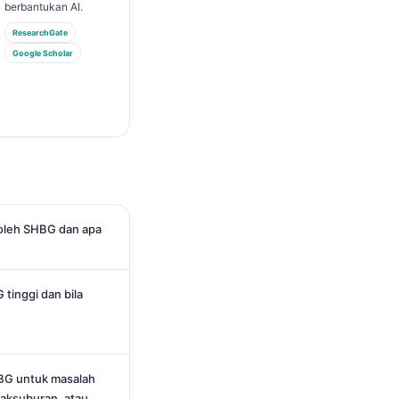
berbantukan AI.
ResearchGate
Google Scholar
oleh SHBG dan apa
inggi dan bila
BG untuk masalah
idaksuburan, atau