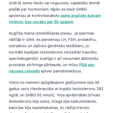
日本語
izvērtē zemu libido vai nogurumu, vajadzētu domāt
plašāk par hormoniem, tāpēc es bieži SHBG
Eesti
apvienoju ar kontrolsarakstu
asins analīzēs katram
Azərbaycan dili
vīrietim, kas vecāks par 50 gadiem
.
Bosanski
Auglība maina izmeklēšanas pieeju. Ja spermas
Svenska
rādītāji ir slikti, es pievienoju LH, FSH, prolaktīnu,
Српски језик
estradiolu un dažreiz ģenētisko testēšanu, jo
normāls kopējais testosterons neizslēdz traucētu
Íslenska
spermatogenēzi; svarīga ir arī vecumam atbilstoša
Հայերեն
prostatas skrīninga pārbaude, un mūsu
PSA pēc
Bahasa Indonesia
vecuma ceļvedis
aptver pamatsliekšņus.
हिन्दी
Viens no maniem spilgtākajiem gadījumiem bija 46
Nederlands
gadus vecs riteņbraucējs ar kopējo testosteronu 382
Dansk
ng/dL un SHBG 92 nmol/L. Viņa aprēķinātais brīvais
testosterons bija zems, miegs bija sadrumstalots,
Български
kalorijas bija nepietiekamas, ko rādīja treniņu
فارسی