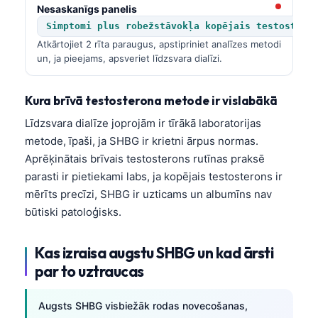
Nesaskanīgs panelis
Simptomi plus robežstāvokļa kopējais testostero
Atkārtojiet 2 rīta paraugus, apstipriniet analīzes metodi
un, ja pieejams, apsveriet līdzsvara dialīzi.
Kura brīvā testosterona metode ir vislabākā
Līdzsvara dialīze joprojām ir tīrākā laboratorijas
metode, īpaši, ja SHBG ir krietni ārpus normas.
Aprēķinātais brīvais testosterons rutīnas praksē
parasti ir pietiekami labs, ja kopējais testosterons ir
mērīts precīzi, SHBG ir uzticams un albumīns nav
būtiski patoloģisks.
Kas izraisa augstu SHBG un kad ārsti
par to uztraucas
Augsts SHBG visbiežāk rodas novecošanas,