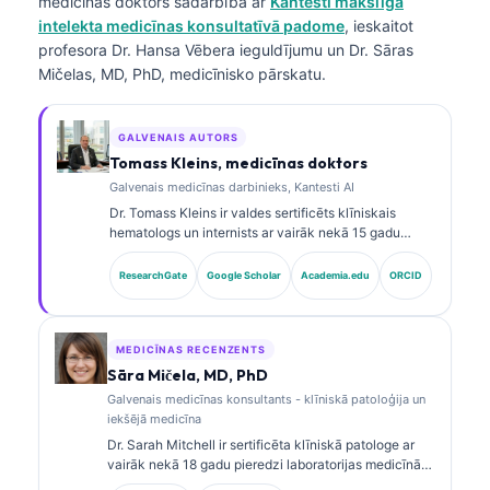
medicīnas doktors
sadarbībā ar
Kantesti mākslīgā
intelekta medicīnas konsultatīvā padome
, ieskaitot
profesora Dr. Hansa Vēbera ieguldījumu un Dr. Sāras
Mičelas, MD, PhD, medicīnisko pārskatu.
GALVENAIS AUTORS
Tomass Kleins, medicīnas doktors
Galvenais medicīnas darbinieks, Kantesti AI
Dr. Tomass Kleins ir valdes sertificēts klīniskais
hematologs un internists ar vairāk nekā 15 gadu
pieredzi laboratorijas medicīnā un ar AI atbalstītā
klīniskā analīzē. Kā Kantesti AI galvenais medicīnas
ResearchGate
Google Scholar
Academia.edu
ORCID
darbinieks viņš nodrošina klīnisku uzraudzību par
patentētā neironu tīkla medicīnisko precizitāti. Dr.
Kleins ir plaši publicējies par biomarķieru
interpretāciju un laboratorijas diagnostiku
MEDICĪNAS RECENZENTS
laboratorijas medicīnas jomā.
Sāra Mičela, MD, PhD
Galvenais medicīnas konsultants - klīniskā patoloģija un
iekšējā medicīna
Dr. Sarah Mitchell ir sertificēta klīniskā patologe ar
vairāk nekā 18 gadu pieredzi laboratorijas medicīnā
un diagnostikas analīzē. Viņai ir specializētas