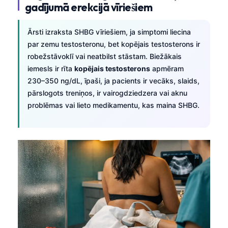
gadījumā erekcijā vīriešiem
O‘zbekcha
Українська
Ārsti izraksta SHBG vīriešiem, ja simptomi liecina
አማርኛ
par zemu testosteronu, bet kopējais testosterons ir
robežstāvoklī vai neatbilst stāstam. Biežākais
Kiswahili
iemesls ir rīta
kopējais testosterons
apmēram
ភាសាខ្មែរ
230–350 ng/dL, īpaši, ja pacients ir vecāks, slaids,
ဗမာစာ
pārslogots treniņos, ir vairogdziedzera vai aknu
problēmas vai lieto medikamentu, kas maina SHBG.
ไทย
Tagalog
Tiếng Việt
Bahasa Melayu
മലയാളം
ಕನ್ನಡ
ગુજરાતી
தமிழ்