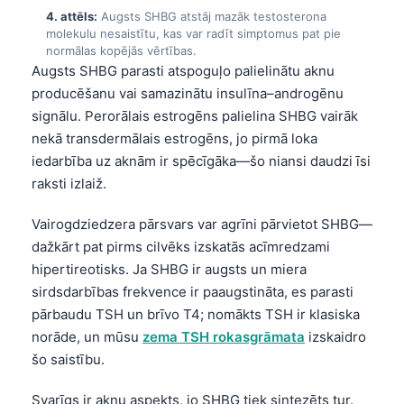
4. attēls:
Augsts SHBG atstāj mazāk testosterona
molekulu nesaistītu, kas var radīt simptomus pat pie
normālas kopējās vērtības.
Augsts SHBG parasti atspoguļo palielinātu aknu
producēšanu vai samazinātu insulīna–androgēnu
signālu. Perorālais estrogēns palielina SHBG vairāk
nekā transdermālais estrogēns, jo pirmā loka
iedarbība uz aknām ir spēcīgāka—šo niansi daudzi īsi
raksti izlaiž.
Vairogdziedzera pārsvars var agrīni pārvietot SHBG—
dažkārt pat pirms cilvēks izskatās acīmredzami
hipertireotisks. Ja SHBG ir augsts un miera
sirdsdarbības frekvence ir paaugstināta, es parasti
pārbaudu TSH un brīvo T4; nomākts TSH ir klasiska
norāde, un mūsu
zema TSH rokasgrāmata
izskaidro
šo saistību.
Svarīgs ir aknu aspekts, jo SHBG tiek sintezēts tur.