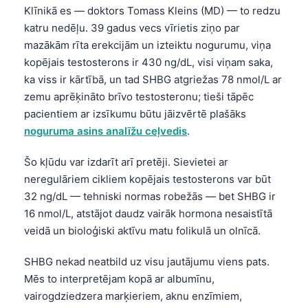
Klīnikā es — doktors Tomass Kleins (MD) — to redzu
katru nedēļu. 39 gadus vecs vīrietis ziņo par
mazākām rīta erekcijām un izteiktu nogurumu, viņa
kopējais testosterons ir 430 ng/dL, visi viņam saka,
ka viss ir kārtībā, un tad SHBG atgriežas 78 nmol/L ar
zemu aprēķināto brīvo testosteronu; tieši tāpēc
pacientiem ar izsīkumu būtu jāizvērtē plašāks
noguruma asins analīžu ceļvedis
.
Šo kļūdu var izdarīt arī pretēji. Sievietei ar
neregulāriem cikliem kopējais testosterons var būt
32 ng/dL — tehniski normas robežās — bet SHBG ir
16 nmol/L, atstājot daudz vairāk hormona nesaistītā
veidā un bioloģiski aktīvu matu folikulā un olnīcā.
SHBG nekad neatbild uz visu jautājumu viens pats.
Mēs to interpretējam kopā ar albumīnu,
vairogdziedzera marķieriem, aknu enzīmiem,