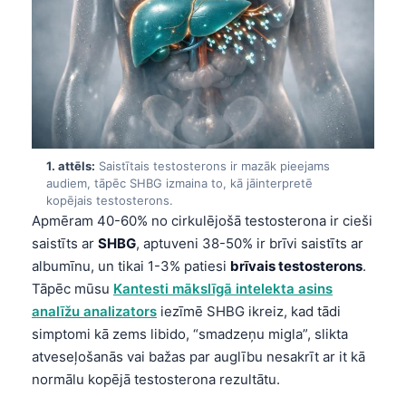
1. attēls:
Saistītais testosterons ir mazāk pieejams
audiem, tāpēc SHBG izmaina to, kā jāinterpretē
kopējais testosterons.
Apmēram 40-60% no cirkulējošā testosterona ir cieši
saistīts ar
SHBG
, aptuveni 38-50% ir brīvi saistīts ar
albumīnu, un tikai 1-3% patiesi
brīvais testosterons
.
Tāpēc mūsu
Kantesti mākslīgā intelekta asins
analīžu analizators
iezīmē SHBG ikreiz, kad tādi
simptomi kā zems libido, “smadzeņu migla”, slikta
atveseļošanās vai bažas par auglību nesakrīt ar it kā
normālu kopējā testosterona rezultātu.