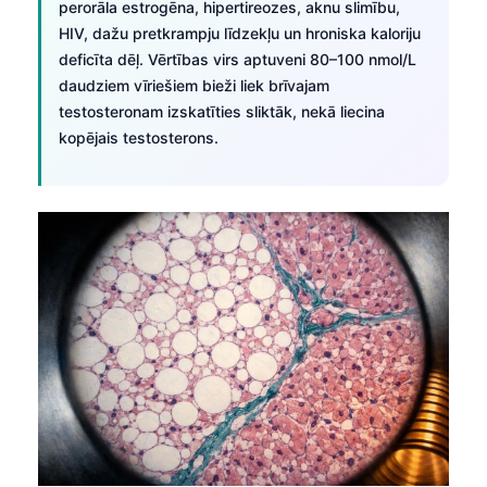
perorāla estrogēna, hipertireozes, aknu slimību,
HIV, dažu pretkrampju līdzekļu un hroniska kaloriju
deficīta dēļ. Vērtības virs aptuveni 80–100 nmol/L
daudziem vīriešiem bieži liek brīvajam
testosteronam izskatīties sliktāk, nekā liecina
kopējais testosterons.