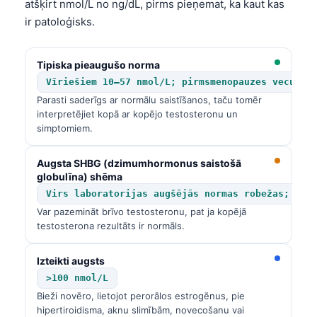
atšķirt nmol/L no ng/dL, pirms pieņemat, ka kaut kas
ir patoloģisks.
Tipiska pieaugušo norma
Vīriešiem 10–57 nmol/L; pirmsmenopauzes vecuma 
Parasti saderīgs ar normālu saistīšanos, taču tomēr
interpretējiet kopā ar kopējo testosteronu un
simptomiem.
Augsta SHBG (dzimumhormonus saistošā
globulīna) shēma
Virs laboratorijas augšējās normas robežas; bie
Var pazemināt brīvo testosteronu, pat ja kopējā
testosterona rezultāts ir normāls.
Izteikti augsts
>100 nmol/L
Bieži novēro, lietojot perorālos estrogēnus, pie
hipertiroidisma, aknu slimībām, novecošanu vai