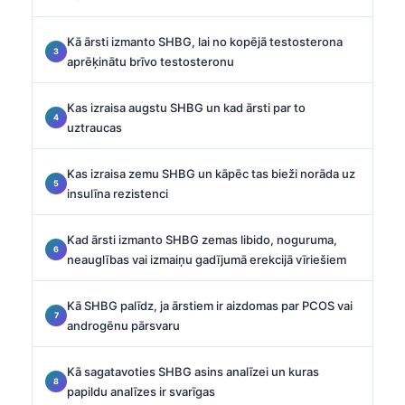
Kā ārsti izmanto SHBG, lai no kopējā testosterona
aprēķinātu brīvo testosteronu
Kas izraisa augstu SHBG un kad ārsti par to
uztraucas
Kas izraisa zemu SHBG un kāpēc tas bieži norāda uz
insulīna rezistenci
Kad ārsti izmanto SHBG zemas libido, noguruma,
neauglības vai izmaiņu gadījumā erekcijā vīriešiem
Kā SHBG palīdz, ja ārstiem ir aizdomas par PCOS vai
androgēnu pārsvaru
Kā sagatavoties SHBG asins analīzei un kuras
papildu analīzes ir svarīgas