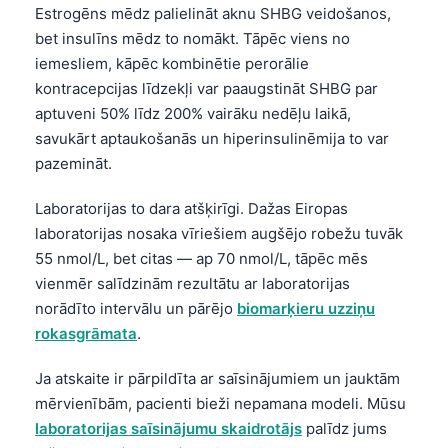
Estrogēns mēdz palielināt aknu SHBG veidošanos,
bet insulīns mēdz to nomākt. Tāpēc viens no
iemesliem, kāpēc kombinētie perorālie
kontracepcijas līdzekļi var paaugstināt SHBG par
aptuveni 50% līdz 200% vairāku nedēļu laikā,
savukārt aptaukošanās un hiperinsulinēmija to var
pazemināt.
Laboratorijas to dara atšķirīgi. Dažas Eiropas
laboratorijas nosaka vīriešiem augšējo robežu tuvāk
55 nmol/L, bet citas — ap 70 nmol/L, tāpēc mēs
vienmēr salīdzinām rezultātu ar laboratorijas
norādīto intervālu un pārējo
biomarķieru uzziņu
rokasgrāmata
.
Ja atskaite ir pārpildīta ar saīsinājumiem un jauktām
mērvienībām, pacienti bieži nepamana modeli. Mūsu
laboratorijas saīsinājumu skaidrotājs
palīdz jums