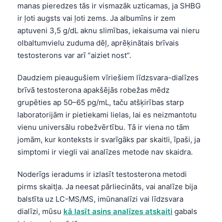
manas pieredzes tās ir vismazāk uzticamas, ja SHBG
ir ļoti augsts vai ļoti zems. Ja albumīns ir zem
aptuveni 3,5 g/dL aknu slimības, iekaisuma vai nieru
olbaltumvielu zuduma dēļ, aprēķinātais brīvais
testosterons var arī “aiziet nost”.
Daudziem pieaugušiem vīriešiem līdzsvara-dialīzes
brīvā testosterona apakšējās robežas mēdz
grupēties ap 50–65 pg/mL, taču atšķirības starp
laboratorijām ir pietiekami lielas, lai es neizmantotu
vienu universālu robežvērtību. Tā ir viena no tām
jomām, kur konteksts ir svarīgāks par skaitli, īpaši, ja
simptomi ir viegli vai analīzes metode nav skaidra.
Noderīgs ieradums ir izlasīt testosterona metodi
pirms skaitļa. Ja neesat pārliecināts, vai analīze bija
balstīta uz LC-MS/MS, imūnanalīzi vai līdzsvara
dialīzi, mūsu
kā lasīt asins analīzes atskaiti
gabals