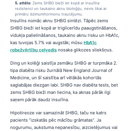
5. attēls:
Zems SHBG bieži iet kopā ar insulīna
Frysk
rezistenci un taukaino aknu bioloģiju, nevis tikai ar
primāru dzimumhormonu traucējumu.
Esperanto
Insulīns nomāc aknu SHBG sintēzi. Tāpēc zems
Беларуская мова
SHBG bieži iet kopā ar triglicerīdu paaugstināšanos,
Татар теле
vidukļa palielināšanos, taukaino aknu risku un HbA1c,
kas tuvojas 5.7% vai augstāk; mūsu
HbA1c
Кыргызча
robežvērtību ceļvedis
nosaka glikozes sliekšņus.
ئۇيغۇرچە
Ding un kolēģi saistīja zemāku SHBG ar turpmāka 2.
Cebuano
tipa diabēta risku žurnālā New England Journal of
Basa Jawa
Medicine, un šī saistība arī vēlākās kohortās
ພາສາລາວ
saglabājas diezgan labi. SHBG nav diabēta tests, bet
zems SHBG bieži man liecina, ka aknas pārāk ilgi
Монгол
saņem pārāk daudz insulīna.
Afrikaans
العربية المغربية
Hipotireoze var samazināt SHBG, taču ne katrs
pacients “izskatās pēc mācību grāmatas”. Ja
Occitan
nogurumu, aukstuma nepanesību, aizcietējumus vai