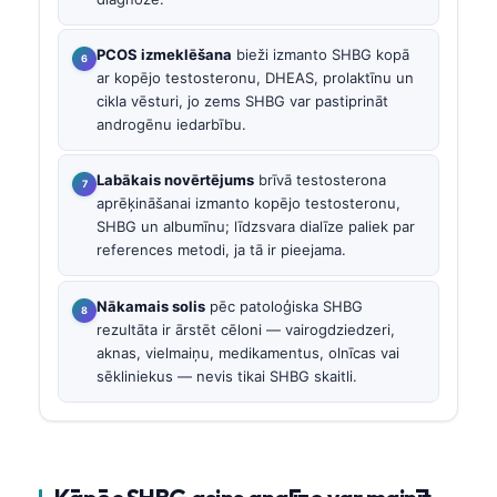
PCOS izmeklēšana
bieži izmanto SHBG kopā
ar kopējo testosteronu, DHEAS, prolaktīnu un
cikla vēsturi, jo zems SHBG var pastiprināt
androgēnu iedarbību.
Labākais novērtējums
brīvā testosterona
aprēķināšanai izmanto kopējo testosteronu,
SHBG un albumīnu; līdzsvara dialīze paliek par
references metodi, ja tā ir pieejama.
Nākamais solis
pēc patoloģiska SHBG
rezultāta ir ārstēt cēloni — vairogdziedzeri,
aknas, vielmaiņu, medikamentus, olnīcas vai
sēkliniekus — nevis tikai SHBG skaitli.