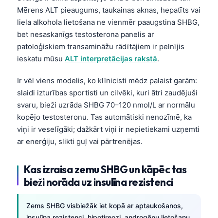
Mērens ALT pieaugums, taukainas aknas, hepatīts vai
liela alkohola lietošana ne vienmēr paaugstina SHBG,
bet nesaskanīgs testosterona panelis ar
patoloģiskiem transamināžu rādītājiem ir pelnījis
ieskatu mūsu
ALT interpretācijas rakstā
.
Ir vēl viens modelis, ko klīnicisti mēdz palaist garām:
slaidi izturības sportisti un cilvēki, kuri ātri zaudējuši
svaru, bieži uzrāda SHBG 70–120 nmol/L ar normālu
kopējo testosteronu. Tas automātiski nenozīmē, ka
viņi ir veselīgāki; dažkārt viņi ir nepietiekami uzņemti
ar enerģiju, slikti guļ vai pārtrenējas.
Kas izraisa zemu SHBG un kāpēc tas
bieži norāda uz insulīna rezistenci
Zems SHBG visbiežāk iet kopā ar aptaukošanos,
insulīna rezistenci, hipotireozi, androgēnu lietošanu,