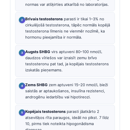
normas var atšķirties atkarībā no laboratorijas.
Brīvais testosterons
parasti ir tikai 1–3% no
cirkulējošā testosterona, tāpēc normāls kopējā
testosterona līmenis ne vienmēr nozīmē, ka
hormonu pieejamība ir normāla.
Augsts SHBG
virs aptuveni 80–100 nmol/L
daudzos vīriešos var izraisīt zemu brīvo
testosteronu pat tad, ja kopējais testosterons
izskatās pieņemams.
Zems SHBG
zem aptuveni 15–20 nmol/L bieži
saistās ar aptaukošanos, insulīna rezistenci,
androgēnu iedarbību vai hipotireozi.
Kopējais testosterons
parasti jāatkārto 2
atsevišķos rīta paraugos, ideāli no plkst. 7 līdz
10, pirms tiek noteikta hipogonādisma
diagnoze.