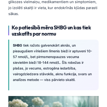
glikozes vielmaiņu, medikamentiem un simptomiem,
jo izolēti skaitļi ir vieta, kur endokrīnās kļūdas parasti
sākas.
Ko patiesībā mēra SHBG un kas tiek
uzskatīts par normu
SHBG
tiek ražots galvenokārt aknās, un
pieaugušiem vīriešiem līmenis bieži ir aptuveni 10-
57 nmol/L, bet pirmsmenopauzes vecuma
sievietēm bieži 18-144 nmol/L. Šīs robežas ir
plašas, jo vecums, estrogēna iedarbība,
vairogdziedzera stāvoklis, aknu funkcija, svars un
analīzes metode — viss pārvieto skaitli.