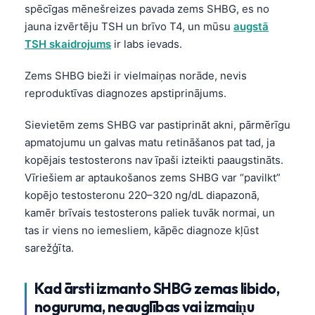
Gàidhlig
spēcīgas mēnešreizes pavada zems SHBG, es no
Euskara
jauna izvērtēju TSH un brīvo T4, un mūsu
augstā
TSH skaidrojums
ir labs ievads.
Македонски јазик
Galego
Zems SHBG bieži ir vielmaiņas norāde, nevis
reproduktīvas diagnozes apstiprinājums.
অসমীয়া
සිංහල
Sievietēm zems SHBG var pastiprināt akni, pārmērīgu
سنڌي
apmatojumu un galvas matu retināšanos pat tad, ja
kopējais testosterons nav īpaši izteikti paaugstināts.
پښتو
Vīriešiem ar aptaukošanos zems SHBG var “pavilkt”
kopējo testosteronu 220–320 ng/dL diapazonā,
Slovenčina
kamēr brīvais testosterons paliek tuvāk normai, un
tas ir viens no iemesliem, kāpēc diagnoze kļūst
Hrvatski
sarežģīta.
Suomi
Қазақ тілі
Kad ārsti izmanto SHBG zemas libido,
Català
noguruma, neauglības vai izmaiņu