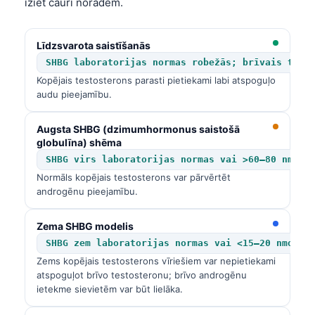
iziet cauri norādēm.
Līdzsvarota saistīšanās
SHBG laboratorijas normas robežās; brīvais test
Kopējais testosterons parasti pietiekami labi atspoguļo
audu pieejamību.
Augsta SHBG (dzimumhormonus saistošā
globulīna) shēma
SHBG virs laboratorijas normas vai >60–80 nmol/
Normāls kopējais testosterons var pārvērtēt
androgēnu pieejamību.
Zema SHBG modelis
SHBG zem laboratorijas normas vai <15–20 nmol/L
Zems kopējais testosterons vīriešiem var nepietiekami
atspoguļot brīvo testosteronu; brīvo androgēnu
ietekme sievietēm var būt lielāka.