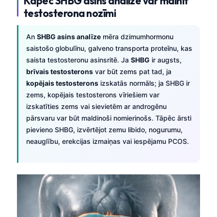
Kāpēc SHBG asins analīze var mainīt
testosterona nozīmi
An
SHBG asins analīze
mēra dzimumhormonu
saistošo globulīnu, galveno transporta proteīnu, kas
saista testosteronu asinsritē. Ja
SHBG
ir augsts,
brīvais testosterons
var būt zems pat tad, ja
kopējais testosterons
izskatās normāls; ja SHBG ir
zems, kopējais testosterons vīriešiem var
izskatīties zems vai sievietēm ar androgēnu
pārsvaru var būt maldinoši nomierinošs. Tāpēc ārsti
pievieno SHBG, izvērtējot zemu libido, nogurumu,
neauglību, erekcijas izmaiņas vai iespējamu PCOS.