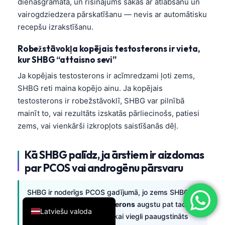
dienasgrāmata, un risinājums sākās ar atlabšanu un
简体中文
vairogdziedzera pārskatīšanu — nevis ar automātisku
recepšu izrakstīšanu.
Română
Türkçe
Robežstāvokļa kopējais testosterons ir vieta,
kur SHBG “attaisno sevi”
Ελληνικά
Ja kopējais testosterons ir acīmredzami ļoti zems,
Português
SHBG reti maina kopējo ainu. Ja kopējais
Español
testosterons ir robežstāvoklī, SHBG var pilnībā
Italiano
mainīt to, vai rezultāts izskatās pārliecinošs, patiesi
zems, vai vienkārši izkropļots saistīšanās dēļ.
עִבְרִית
Français
Kā SHBG palīdz, ja ārstiem ir aizdomas
العربية
par PCOS vai androgēnu pārsvaru
Deutsch
SHBG ir noderīgs PCOS gadījumā, jo zems SHBG
English
var padarīt
brīvais testosterons
augstu pat tad, ja
Latviešu valoda
kopējais testosterons
ir tikai viegli paaugstināts