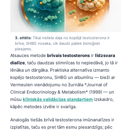
3. attēls:
Tikai neliela daļa no kopējā testosterona ir
brīva; SHBG nosaka, cik daudz paliek bioloģiski
pieejams.
Atsauces metode
brīvais testosterons
ir
līdzsvara
dialīze
, taču daudzas slimnīcas to nepiedāvā, jo tā ir
lēnāka un dārgāka. Praktiska alternatīva izmanto
kopējo testosteronu, SHBG un albumīnu — bieži ar
Vermeulen vienādojumu no žurnāla *Journal of
Clinical Endocrinology & Metabolism* (1999) — un
mūsu
klīniskās validācijas standartiem
izskaidro,
kāpēc metodes izvēle ir svarīga.
Analogās tiešās brīvā testosterona imūnanalīzes ir
izplatītas, taču es pret tām esmu piesardzīgs; pēc