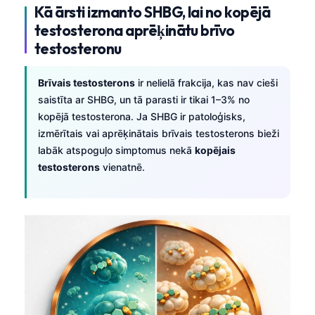
Kā ārsti izmanto SHBG, lai no kopējā
testosterona aprēķinātu brīvo
testosteronu
Brīvais testosterons
ir nelielā frakcija, kas nav cieši
saistīta ar SHBG, un tā parasti ir tikai 1–3% no
kopējā testosterona. Ja SHBG ir patoloģisks,
izmērītais vai aprēķinātais brīvais testosterons bieži
labāk atspoguļo simptomus nekā
kopējais
testosterons
vienatnē.