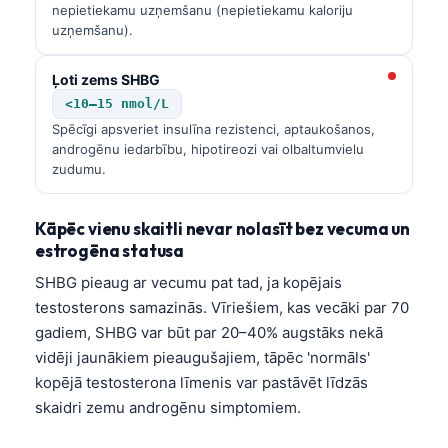
nepietiekamu uzņemšanu (nepietiekamu kaloriju
uzņemšanu).
Ļoti zems SHBG
<10–15 nmol/L
Spēcīgi apsveriet insulīna rezistenci, aptaukošanos,
androgēnu iedarbību, hipotireozi vai olbaltumvielu
zudumu.
Kāpēc vienu skaitli nevar nolasīt bez vecuma un
estrogēna statusa
SHBG pieaug ar vecumu pat tad, ja kopējais
testosterons samazinās. Vīriešiem, kas vecāki par 70
gadiem, SHBG var būt par 20–40% augstāks nekā
vidēji jaunākiem pieaugušajiem, tāpēc 'normāls'
kopējā testosterona līmenis var pastāvēt līdzās
skaidri zemu androgēnu simptomiem.