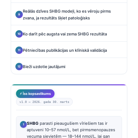
Reālās dzīves SHBG modeļi, ko es vēroju pirms
zvana, ja rezultāts šķiet patoloģisks
Ko darīt pēc augsta vai zema SHBG rezultāta
Pētniecības publikācijas un klīniskā validācija
Bieži uzdotie jautājumi
⚡ Īss kopsavilkums
v1.0 —
2026. gada 30. marts
SHBG
parasti pieaugušiem vīriešiem tas ir
aptuveni 10–57 nmol/L, bet pirmsmenopauzes
vecuma sievietēm — 18–144 nmol/L, lai gan