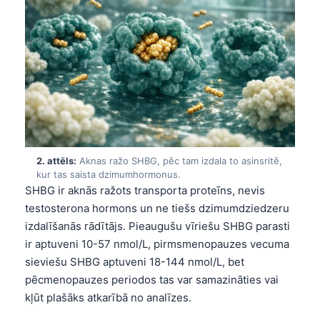
2. attēls:
Aknas ražo SHBG, pēc tam izdala to asinsritē,
kur tas saista dzimumhormonus.
SHBG ir aknās ražots transporta proteīns, nevis
testosterona hormons un ne tiešs dzimumdziedzeru
izdalīšanās rādītājs. Pieaugušu vīriešu SHBG parasti
ir aptuveni 10-57 nmol/L, pirmsmenopauzes vecuma
sieviešu SHBG aptuveni 18-144 nmol/L, bet
pēcmenopauzes periodos tas var samazināties vai
kļūt plašāks atkarībā no analīzes.