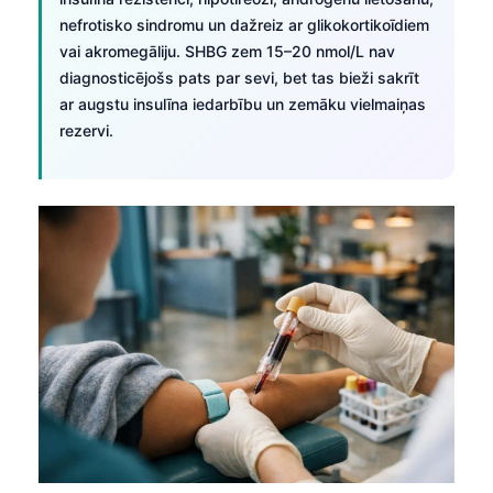
nefrotisko sindromu un dažreiz ar glikokortikoīdiem
vai akromegāliju. SHBG zem 15–20 nmol/L nav
diagnosticējošs pats par sevi, bet tas bieži sakrīt
ar augstu insulīna iedarbību un zemāku vielmaiņas
rezervi.
Norsk bokmål
Ślōnskŏ gŏdka