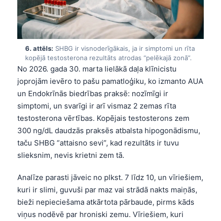
తెలుగు
मराठी
اردو
6. attēls:
SHBG ir visnoderīgākais, ja ir simptomi un rīta
kopējā testosterona rezultāts atrodas “pelēkajā zonā”.
বাংলা
No 2026. gada 30. marta lielākā daļa klīnicistu
Shqip
joprojām ievēro to pašu pamatloģiku, ko izmanto AUA
un Endokrīnās biedrības praksē: nozīmīgi ir
Magyar
simptomi, un svarīgi ir arī vismaz 2 zemas rīta
Slovenščina
testosterona vērtības. Kopējais testosterons zem
한국어
300 ng/dL daudzās praksēs atbalsta hipogonādismu,
taču SHBG “attaisno sevi”, kad rezultāts ir tuvu
Polski
slieksnim, nevis krietni zem tā.
Lietuvių kalba
Analīze parasti jāveic no plkst. 7 līdz 10, un vīriešiem,
Русский
kuri ir slimi, guvuši par maz vai strādā nakts maiņās,
ქართული
bieži nepieciešama atkārtota pārbaude, pirms kāds
Čeština
viņus nodēvē par hroniski zemu. Vīriešiem, kuri