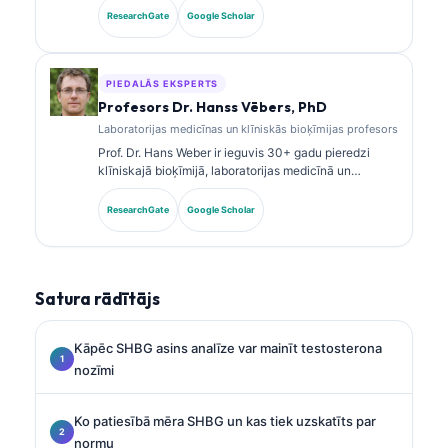
sertifikācijas klīniskajā ķīmijā, un viņa plaši
ResearchGate
Google Scholar
publicējusi pētījumus par biomarķieru paneļiem un
laboratorijas analīzi klīniskajā praksē.
PIEDALĀS EKSPERTS
Profesors Dr. Hanss Vēbers, PhD
Laboratorijas medicīnas un klīniskās bioķīmijas profesors
Prof. Dr. Hans Weber ir ieguvis 30+ gadu pieredzi
klīniskajā bioķīmijā, laboratorijas medicīnā un
biomarķieru pētniecībā. Bijušais Vācijas Klīniskās
ķīmijas biedrības prezidents, viņš specializējas
ResearchGate
Google Scholar
diagnostikas paneļu analīzē, biomarķieru
standartizācijā un ar AI atbalstītā laboratorijas
medicīnā.
Satura rādītājs
Kāpēc SHBG asins analīze var mainīt testosterona
nozīmi
Ko patiesībā mēra SHBG un kas tiek uzskatīts par
normu