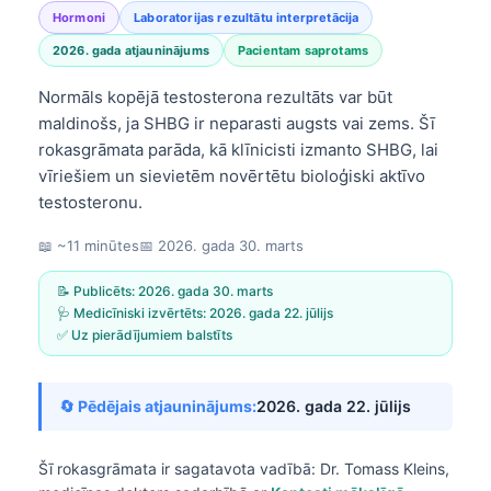
Hormoni
Laboratorijas rezultātu interpretācija
2026. gada atjauninājums
Pacientam saprotams
Normāls kopējā testosterona rezultāts var būt
maldinošs, ja SHBG ir neparasti augsts vai zems. Šī
rokasgrāmata parāda, kā klīnicisti izmanto SHBG, lai
vīriešiem un sievietēm novērtētu bioloģiski aktīvo
testosteronu.
📖 ~11 minūtes
📅
2026. gada 30. marts
📝 Publicēts:
2026. gada 30. marts
🩺 Medicīniski izvērtēts:
2026. gada 22. jūlijs
✅ Uz pierādījumiem balstīts
🔄 Pēdējais atjauninājums:
2026. gada 22. jūlijs
Šī rokasgrāmata ir sagatavota vadībā:
Dr. Tomass Kleins,