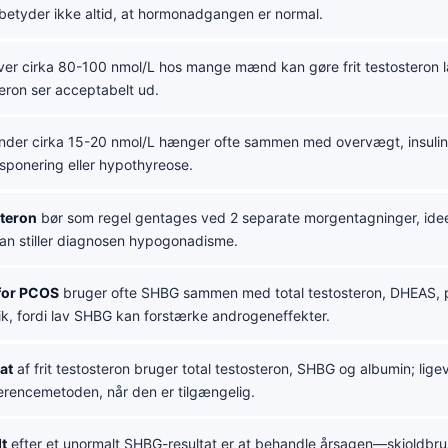
 betyder ikke altid, at hormonadgangen er normal.
er cirka 80-100 nmol/L hos mange mænd kan gøre frit testosteron la
teron ser acceptabelt ud.
der cirka 15-20 nmol/L hænger ofte sammen med overvægt, insulinr
ponering eller hypothyreose.
steron
bør som regel gentages ved 2 separate morgentagninger, ideel
man stiller diagnosen hypogonadisme.
for PCOS
bruger ofte SHBG sammen med total testosteron, DHEAS, p
ik, fordi lav SHBG kan forstærke androgeneffekter.
at
af frit testosteron bruger total testosteron, SHBG og albumin; lig
ferencemetoden, når den er tilgængelig.
t
efter et unormalt SHBG-resultat er at behandle årsagen—skjoldbrusk