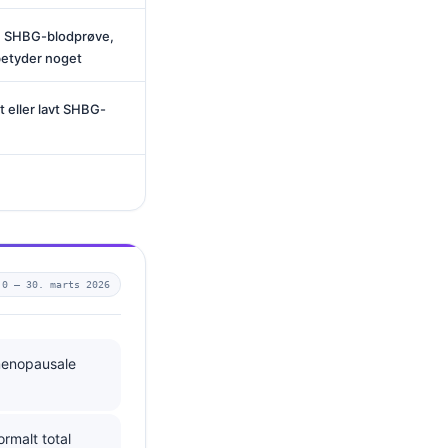
en SHBG-blodprøve,
betyder noget
t eller lavt SHBG-
.0 —
30. marts 2026
menopausale
rmalt total