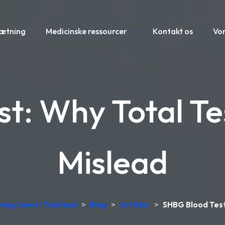
sætning
Medicinske ressourcer
Kontakt os
Vo
t: Why Total T
Mislead
ing, lavet i Tyskland
>
Blog
>
Artikler
>
SHBG Blood Test