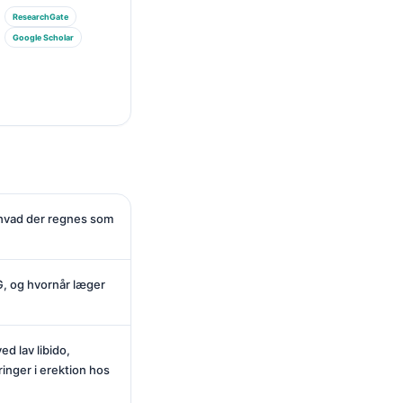
ResearchGate
Google Scholar
 hvad der regnes som
, og hvornår læger
d lav libido,
ringer i erektion hos