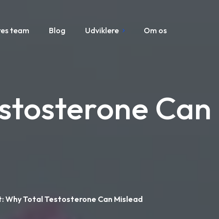
res team
Blog
Udviklere
Om os
estosterone Can
: Why Total Testosterone Can Mislead