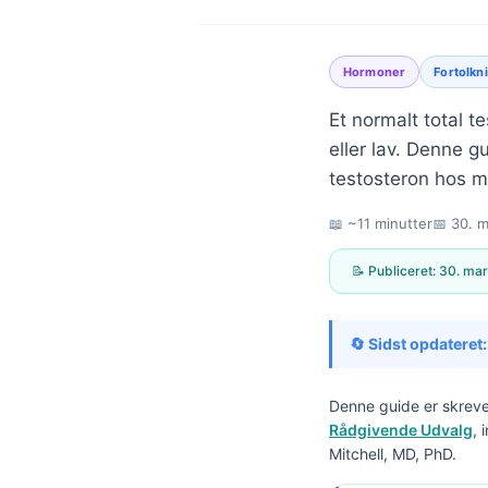
Hormoner
Fortolkn
Et normalt total 
eller lav. Denne g
testosteron hos 
📖 ~11 minutter
📅
30. m
📝 Publiceret:
30. mar
🔄 Sidst opdateret:
Denne guide er skreve
Rådgivende Udvalg
, 
Norsk bokmål
Mitchell, MD, PhD.
Ślōnskŏ gŏdka