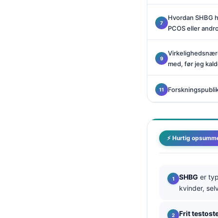
Català
Hvordan SHBG hj
O‘zbekcha
PCOS eller and
Українська
Virkelighedsnær
አማርኛ
med, før jeg kald
Kiswahili
ភាសាខ្មែរ
Forskningspublika
ဗမာစာ
ไทย
Tagalog
⚡ Hurtig opsumm
Tiếng Việt
Bahasa Melayu
SHBG
er ty
മലയാളം
kvinder, sel
ಕನ್ನಡ
Frit testost
ગુજરાતી