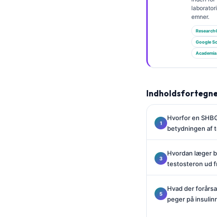
Gàidhlig
laborato
Euskara
emner.
Research
Македонски јазик
Google Sc
Latviešu valoda
Academia
Galego
অসমীয়া
Indholdsfortegne
සිංහල
سنڌي
Hvorfor en SHB
پښتو
betydningen af 
Hvordan læger br
Slovenčina
testosteron ud f
Hrvatski
Hvad der forårsa
Suomi
peger på insulin
Қазақ тілі