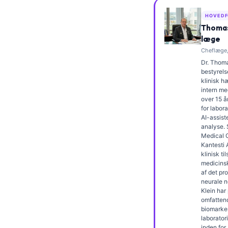
Frysk
HOVEDF
Esperanto
Thomas
læge
Беларуская мова
Cheflæge,
Татар теле
Dr. Thoma
bestyrels
Кыргызча
klinisk 
intern me
ئۇيغۇرچە
over 15 å
for labor
Cebuano
AI-assiste
analyse.
Basa Jawa
Medical O
ພາສາລາວ
Kantesti 
klinisk t
Монгол
medicins
af det pr
Afrikaans
neurale n
Klein har
العربية المغربية
omfatten
biomarke
Occitan
laborator
inden for