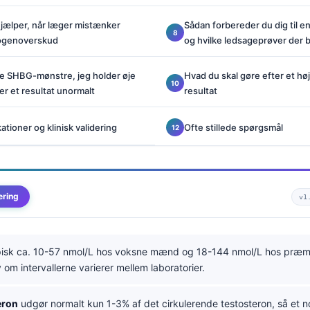
ælper, når læger mistænker
Sådan forbereder du dig til 
rogenoverskud
og hvilke ledsageprøver der 
e SHBG-mønstre, jeg holder øje
Hvad du skal gøre efter et høj
er et resultat unormalt
resultat
tioner og klinisk validering
Ofte stillede spørgsmål
ering
v1
pisk ca. 10-57 nmol/L hos voksne mænd og 18-144 nmol/L hos præ
v om intervallerne varierer mellem laboratorier.
eron
udgør normalt kun 1-3% af det cirkulerende testosteron, så et no