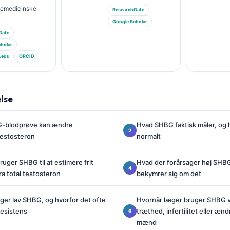
riemedicinske
ResearchGate
Google Scholar
Gate
holar
.edu
ORCID
lse
G-blodprøve kan ændre
Hvad SHBG faktisk måler, og
testosteron
normalt
uger SHBG til at estimere frit
Hvad der forårsager høj SHBG
ra total testosteron
bekymrer sig om det
ger lav SHBG, og hvorfor det ofte
Hvornår læger bruger SHBG ve
resistens
træthed, infertilitet eller ænd
mænd