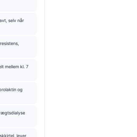
vt, selv når
esistens,
t mellem kl. 7
rolaktin og
evægtsdialyse
kirtel, lever,