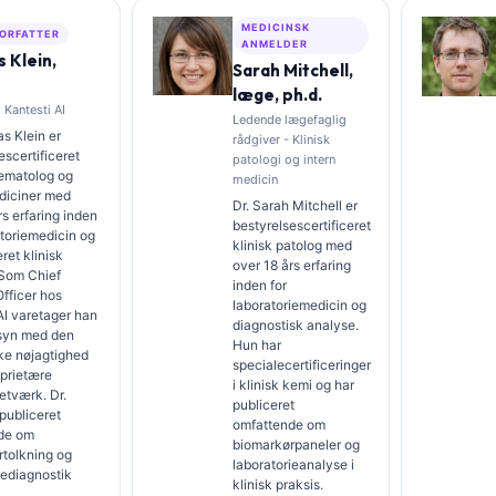
MEDICINSK
ORFATTER
ANMELDER
 Klein,
Sarah Mitchell,
læge, ph.d.
 Kantesti AI
Ledende lægefaglig
s Klein er
rådgiver - Klinisk
escertificeret
patologi og intern
hæmatolog og
medicin
diciner med
Dr. Sarah Mitchell er
rs erfaring inden
bestyrelsescertificeret
atoriemedicin og
klinisk patolog med
ret klinisk
over 18 års erfaring
 Som Chief
inden for
fficer hos
laboratoriemedicin og
AI varetager han
diagnostisk analyse.
ilsyn med den
Hun har
ke nøjagtighed
specialecertificeringer
oprietære
i klinisk kemi og har
etværk. Dr.
publiceret
 publiceret
omfattende om
de om
biomarkørpaneler og
rtolkning og
laboratorieanalyse i
iediagnostik
klinisk praksis.