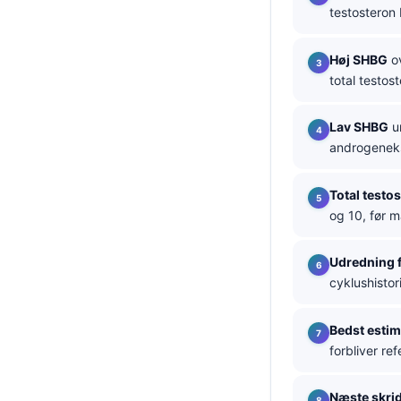
testosteron
தமிழ்
తెలుగు
Høj SHBG
ov
total testos
मराठी
اردو
Lav SHBG
un
বাংলা
androgeneks
Shqip
Total testo
Magyar
og 10, før 
Slovenščina
Udredning 
한국어
cyklushistor
Polski
Lietuvių kalba
Bedst estim
forbliver re
Русский
ქართული
Næste skrid