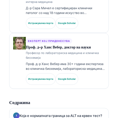
интерна медицина
Д-р Сара Мичел е сертифициран клинички
патолог со над 18 години искуство во
лабораториска медицина и дијагностичка
анализа. Има специјализирани сертификати во
Истражувачка порта
Google Scholar
клиничка хемија и има објавено обемно за панели
со биомаркери и лабораториска анализа во
клиничката пракса.
ЕКСПЕРТ КОЈ ПРИДОНЕСУВА
Проф. д-р Ханс Вебер, доктор на науки
Професор по лабораториска медицина и клиничка
биохемија
Проф. д-р Ханс Вебер има 30+ години експертиза
во клиничка биохемија, лабораториска медицина и
истражување на биомаркери. Поранешен
претседател на Германското друштво за клиничка
Истражувачка порта
Google Scholar
хемија, тој се специјализира за анализа на
дијагностички панели, стандардизација на
биомаркери и лабораториска медицина
потпомогната со вештачка интелигенција.
Содржина
Која е нормалната граница за ALT на крвен тест?