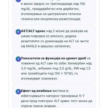
е висок заедно со триглицериди над 150
mg/dL, преддијабетес или дијабетес,
зголемување на централната телесна
тежина или инсулинска резистенција.
AST/ALT однос
над 2 може да укажува на
шема поврзана со алкохол, додека
резултатите со доминација на ALT се чести
кај MASLD и вирусен хепатитис.
Показатели за функција на црниот дроб
се
поважни од ALT сам по себе: билирубин над
2,0 mg/dL, албумин под 3,5 g/dL, INR над 1,5
или тромбоцити под 150 × 10^9/L го
зголемуваат сомнежот.
Ефект од вежбање
вистина е;
избегнувањето напорно тренирање 5–7
дена пред повторен ALT крвен тест може да
спречи лажни аларми.