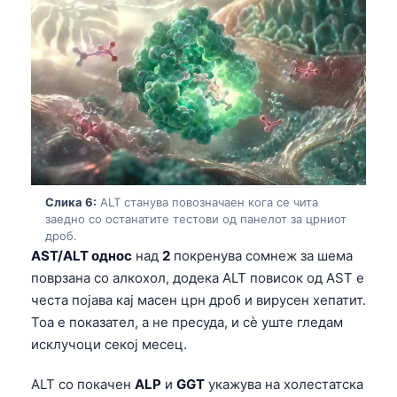
తెలుగు
मराठी
اردو
বাংলা
Shqip
Magyar
Slovenščina
Слика 6:
ALT станува повозначаен кога се чита
заедно со останатите тестови од панелот за црниот
한국어
дроб.
AST/ALT однос
над
2
покренува сомнеж за шема
Polski
поврзана со алкохол, додека ALT повисок од AST е
Lietuvių kalba
честа појава кај масен црн дроб и вирусен хепатит.
Русский
Тоа е показател, а не пресуда, и сè уште гледам
исклучоци секој месец.
ქართული
Čeština
ALT со покачен
ALP
и
GGT
укажува на холестатска