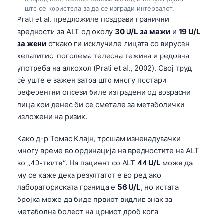
што се користела за да се изгради интервалот.
Prati et al. предложиле поздрави гранични
вредности за ALT од околу
30 U/L за мажи
и
19 U/L
за жени
откако ги исклучиле лицата со вирусен
хепатитис, поголема телесна тежина и редовна
употреба на алкохол (Prati et al., 2002). Овој труд
сè уште е важен затоа што многу постари
референтни опсези биле изградени од возрасни
лица кои денес би се сметале за метаболички
изложени на ризик.
Како д-р Томас Клајн, трошам изненадувачки
многу време во ординација на вредностите на ALT
во „40-тките“. На пациент со ALT
44 U/L
може да
му се каже дека резултатот е во ред ако
лабораториската граница е
56 U/L
, но истата
бројка може да биде првиот видлив знак за
метаболна болест на црниот дроб кога