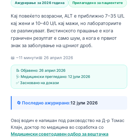
Ажурирање за 2026 година
Прилагодено за пациентите
Кај повеќето возрасни, ALT е приближно 7–35 U/L
кај жени и 10–40 U/L кај мажи, но лабораториите
се разликуваат. Вистинското прашање е кога
граничен резултат е само шум, а кога е првиот
знак за заболување на црниот дроб.
📖 ~11 минути
📅
26 април 2026
📝 Објавено:
26 април 2026
🩺 Медицински прегледано:
12 јули 2026
✅ Засновано на докази
🔄 Последно ажурирано:
12 јули 2026
Овој водич е напишан под раководство на
Д-р Томас
Клајн, доктор по медицина
во соработка со
Медицински советодавен одбор за вештачка