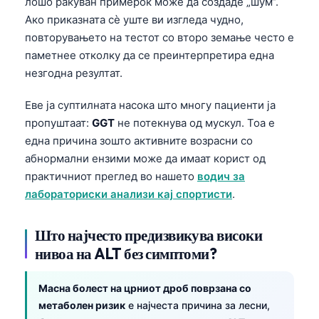
лошо ракуван примерок може да создаде „шум“.
Ако приказната сè уште ви изгледа чудно,
повторувањето на тестот со второ земање често е
паметнее отколку да се преинтерпретира една
незгодна резултат.
Еве ја суптилната насока што многу пациенти ја
пропуштаат:
GGT
не потекнува од мускул. Тоа е
една причина зошто активните возрасни со
абнормални ензими може да имаат корист од
практичниот преглед во нашето
водич за
лабораториски анализи кај спортисти
.
Што најчесто предизвикува високи
нивоа на ALT без симптоми?
Масна болест на црниот дроб поврзана со
метаболен ризик
е најчеста причина за лесни,