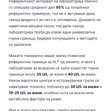
Референтниот интервал на лабораторија обично
го опишува средниот дел
95%
од локалниот
референтен примерок; тоа не е ветување дека
секоја вредност во него е оптимална. Доказите се
навистина мешани околу тоа дали секоја
лабораторија треба да усвои една универзална
горна граница, бидејќи популациите и методите
се различни.
Мажите генерално имаат малку повисоки
референтни граници за ALT од жените, и многу
лаборатории за возрасни сè уште користат горни
граници околу
35 U/L
за жени и
40 U/L
за мажи.
Некои европски центри и истражувачки групи се
навалуваат пониско, поблиску до
30 U/L за мажи
и
19-25 U/L за жени
, особено кога се исклучени
метаболни фактори на ризик.
Има и друга перспектива: самата анализа може