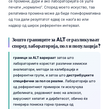
се промени, дури и ако лабораторијата сè уште
печати „нормално“. Според моето искуство, таа
релативна промена може да биде поинформативна
од тоа дали резултатот едвај се наоѓа во или
надвор од широк референтен интервал.
Зошто границите за ALT се разликуваат
според лабораторија, пол и популација?
граници за ALT варираат
затоа што
лабораториите користат различни хемиски
анализатори, методи за калибрација и
референтни групи, и затоа што
дистрибуциите
специфични за пол се реални
. Лабораторија што
од референтниот примерок ги исклучува
дебелината, редовниот внес на алкохол,
вирусниот хепатит и дијабетесот, обично ќе
генерира пониска горна граница од