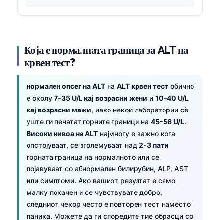
Која е нормалната граница за ALT на
крвен тест?
нормален опсег на ALT
на
ALT крвен тест
обично
е околу
7–35 U/L кај возрасни жени
и
10–40 U/L
кај возрасни мажи
, иако некои лаборатории сè
уште ги печатат горните граници на
45-56 U/L
.
Високи нивоа на ALT
најмногу е важно кога
опстојуваат, се зголемуваат над
2-3 пати
горната граница на нормалното или се
појавуваат со абнормален билирубин, ALP, AST
или симптоми. Ако вашиот резултат е само
малку покачен и се чувствувате добро,
следниот чекор често е повторен тест наместо
паника. Можете да ги споредите тие обрасци со