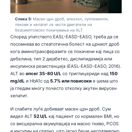
Frysk
Esperanto
Слика 5:
Масен црн дроб, алкохол, суплементи,
лекови и хепатит се чести двигатели на
Беларуская мова
безсимптомско покачување на ALT.
Татар теле
Според упатството EASL-EASD-EASO, треба да се
посомнева во стеатотична болест на црниот дроб
Кыргызча
кога аминотрансферазите се покачени кај лица со
ئۇيغۇرچە
дебелина, тип 2 дијабетес, дислипидемија или
Cebuano
инсулинска резистенција (EASL-EASD-EASO, 2016).
ALT во
опсег 35-80 U/L
со триглицериди над
150
Basa Jawa
mg/dL
и HbA1c од
5.7% или повисоки
е шема што
ພາສາລາວ
ја гледам многу почесто отколку акутен вирусен
Монгол
хепатит.
Afrikaans
И слабите луѓе добиваат масен црн дроб. Сум
العربية المغربية
видел ALT
52 U/L
кај пациент со нормален BMI, но
Occitan
со висцерална акумулација на масно ткиво, PCOS
и инсулин на гладно, што јасно беше несразмерно