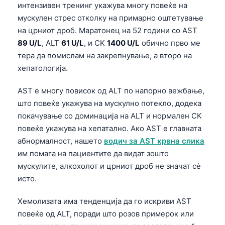
интензивен тренинг укажува многу повеќе на
мускулен стрес отколку на примарно оштетување
на црниот дроб. Маратонец на 52 години со AST
89 U/L
, ALT
61 U/L
, и CK
1400 U/L
обично прво ме
тера да помислам на закрепнување, а второ на
хепатологија.
AST е многу повисок од ALT по напорно вежбање,
што повеќе укажува на мускулно потекло, додека
покачување со доминација на ALT и нормален CK
повеќе укажува на хепатално. Ако AST е главната
абнормалност, нашето
водич за AST крвна слика
им помага на пациентите да видат зошто
мускулите, алкохолот и црниот дроб не значат сè
исто.
Хемолизата има тенденција да го искриви AST
повеќе од ALT, поради што розов примерок или