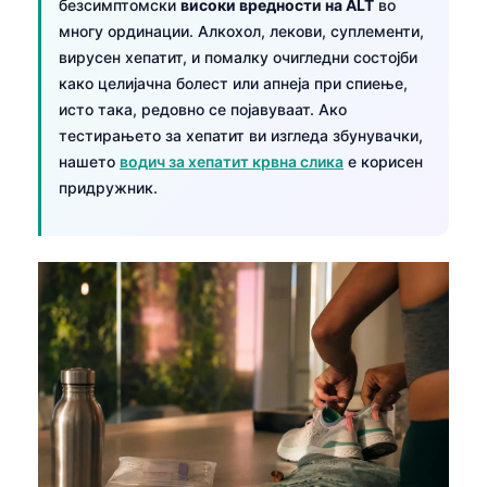
безсимптомски
високи вредности на ALT
во
многу ординации. Алкохол, лекови, суплементи,
вирусен хепатит, и помалку очигледни состојби
како целијачна болест или апнеја при спиење,
исто така, редовно се појавуваат. Ако
тестирањето за хепатит ви изгледа збунувачки,
нашето
водич за хепатит крвна слика
е корисен
придружник.
Norsk bokmål
Ślōnskŏ gŏdka