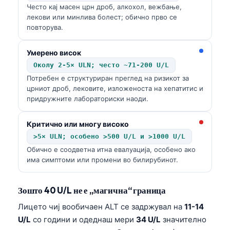
Често кај масен црн дроб, алкохол, вежбање,
лекови или минлива болест; обично прво се
повторува.
Умерено висок
Околу 2-5× ULN; често ~71-200 U/L
Потребен е структуриран преглед на ризикот за
црниот дроб, лековите, изложеноста на хепатитис и
придружните лабораториски наоди.
Критично или многу високо
>5× ULN; особено >500 U/L и >1000 U/L
Обично е соодветна итна евалуација, особено ако
има симптоми или промени во билирубинот.
Зошто 40 U/L не е „магична“ граница
Лицето чиј вообичаен ALT се задржувал на
11-14
U/L
со години и одеднаш мери
34 U/L
значително