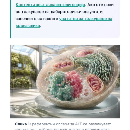
Кантести вештачка интелигенција
. Ако сте нови
во толкување на лабораториски резултати,
започнете со нашите
упатство за толкување на
крвна слика
.
Слика 1:
референтни опсези за ALT се разликуваат
според пол, лабораториски метод и популацијата