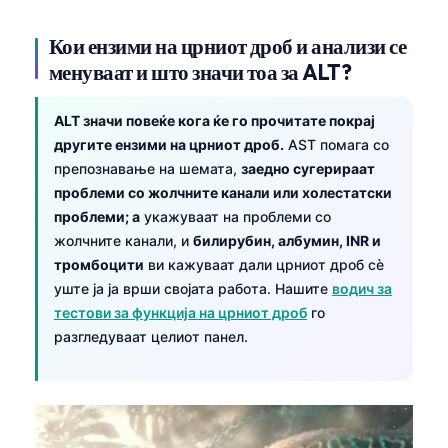
O‘zbekcha
Кои ензими на црниот дроб и анализи се
Українська
менуваат и што значи тоа за ALT?
አማርኛ
Kiswahili
ALT значи повеќе кога ќе го прочитате покрај
другите ензими на црниот дроб.
AST помага со
ភាសាខ្មែរ
препознавање на шемата,
заедно сугерираат
ဗမာစာ
проблеми со жолчните канали или холестатски
ไทย
проблеми; а
укажуваат на проблеми со
жолчните канали, и
билирубин, албумин, INR и
Tagalog
тромбоцити
ви кажуваат дали црниот дроб сè
Tiếng Việt
уште ја ја врши својата работа. Нашите
водич за
Bahasa Melayu
тестови за функција на црниот дроб
го
разгледуваат целиот панел.
മലയാളം
ಕನ್ನಡ
ગુજરાતી
தமிழ்