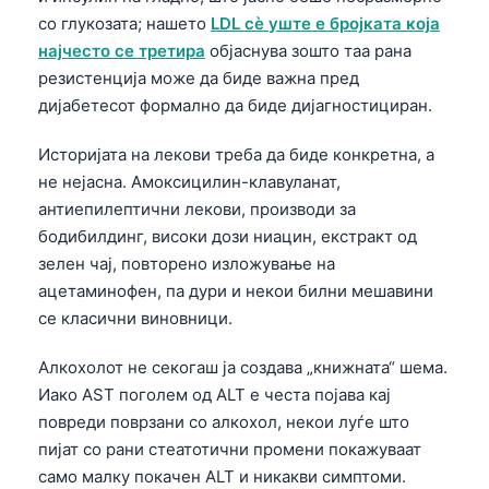
Gàidhlig
со глукозата; нашето
LDL сè уште е бројката која
Euskara
најчесто се третира
објаснува зошто таа рана
Latviešu valoda
резистенција може да биде важна пред
дијабетесот формално да биде дијагностициран.
Galego
অসমীয়া
Историјата на лекови треба да биде конкретна, а
не нејасна. Амоксицилин-клавуланат,
සිංහල
антиепилептични лекови, производи за
سنڌي
бодибилдинг, високи дози ниацин, екстракт од
پښتو
зелен чај, повторено изложување на
ацетаминофен, па дури и некои билни мешавини
се класични виновници.
Slovenčina
Hrvatski
Алкохолот не секогаш ја создава „книжната“ шема.
Иако AST поголем од ALT е честа појава кај
Suomi
повреди поврзани со алкохол, некои луѓе што
Қазақ тілі
пијат со рани стеатотични промени покажуваат
Català
само малку покачен ALT и никакви симптоми.