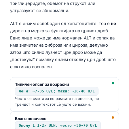
триглицеридите, обемот на струкот или
ултразвукот се абнормални.
ALT е ензим ослободен од хепатоцитите; тоа е
не
директна мерка за функцијата на црниот дроб.
Едно лице може да има нормален ALT и сепак да
има значителна фиброза или цироза, делумно
затоа што силно лузнест црн дроб може да
„протекува“ помалку ензим отколку црн дроб што
е активно воспален.
Типичен опсег за возрасни
Жени: ~7-35 U/L; Мажи: ~10-40 U/L
Често се смета за во рамките на опсегот, но
трендот и контекстот сè уште се важни.
Благо покачено
Околу 1,1-2× ULN; често ~36-70 U/L