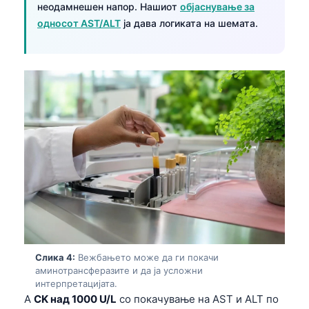
неодамнешен напор. Нашиот
објаснување за
односот AST/ALT
ја дава логиката на шемата.
Слика 4:
Вежбањето може да ги покачи
аминотрансферазите и да ја усложни
интерпретацијата.
A
CK над 1000 U/L
со покачување на AST и ALT по