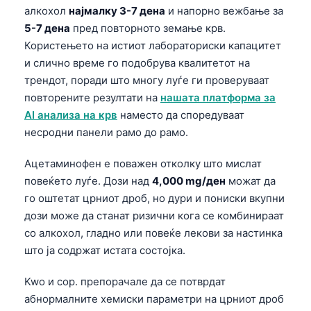
алкохол
најмалку 3-7 дена
и напорно вежбање за
5-7 дена
пред повторното земање крв.
Користењето на истиот лабораториски капацитет
и слично време го подобрува квалитетот на
трендот, поради што многу луѓе ги проверуваат
повторените резултати на
нашата платформа за
AI анализа на крв
наместо да споредуваат
несродни панели рамо до рамо.
Ацетаминофен е поважен отколку што мислат
повеќето луѓе. Дози над
4,000 mg/ден
можат да
го оштетат црниот дроб, но дури и пониски вкупни
дози може да станат ризични кога се комбинираат
со алкохол, гладно или повеќе лекови за настинка
што ја содржат истата состојка.
Kwo и сор. препорачале да се потврдат
абнормалните хемиски параметри на црниот дроб