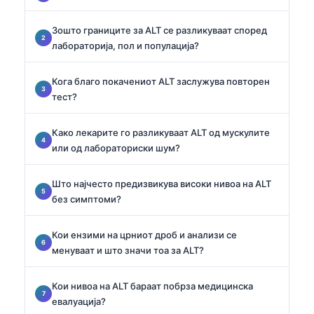
Зошто границите за ALT се разликуваат според
лабораторија, пол и популација?
Кога благо покачениот ALT заслужува повторен
тест?
Како лекарите го разликуваат ALT од мускулите
или од лабораториски шум?
Што најчесто предизвикува високи нивоа на ALT
без симптоми?
Кои ензими на црниот дроб и анализи се
менуваат и што значи тоа за ALT?
Кои нивоа на ALT бараат побрза медицинска
евалуација?