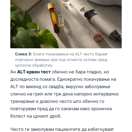
Слика 3:
Благи покачувања на ALT често бараат
повторно земање крв под почисти услови пред
целосна обработка.
Ан
ALT крвен тест
обично не бара гладно, но
доследноста помага. Еднократно покачување на
ALT по викенд со свадба, вирусно заболување
слично на грип или три дена напорно интервално
тренирање е доволно често што обично го
повторувам пред да го означам како хронична
болест на црниот дроб.
Често ги замолувам пациентите да избегнуваат