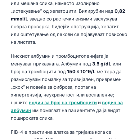
или мешана слика, наместо изолирано
日本語
„истекување“ од хепатоцити. Билирубин над
0,82
Eesti
mmol/L
заедно со растечки ензими заслужува
Azərbaycan dili
побрза проверка, бидејќи опструкција, хепатит
Bosanski
или оштетување од лекови се појавуваат повисоко
на листата.
Svenska
Српски језик
Нискиот албумин и тромбоцитопенијата ја
менуваат приказната. Албумин под
3.5 g/dL
или
Íslenska
број на тромбоцити под
150 × 10^9/L
ме тера да
Հայերեն
размислувам помалку за тривијален, привремен
Bahasa Indonesia
„скок“ и повеќе за фиброза, портална
хипертензија, неухранетост или воспаление;
हिन्दी
нашите
водич за број на тромбоцити
и
водич за
Nederlands
албумин
им помагаат на пациентите да ја видат
Dansk
пошироката слика.
Български
FIB-4 е практична алатка за тријажа кога се
فارسی