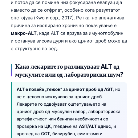
и потоа да се помине низ фокусирана евалуација
наместо да се отфрлат, особено кога резултатот
опстојува (Kwo и сор., 2017). Ретка, но впечатлива
причина за изолирано хронично покачување е
макро-ALT
, каде ALT се врзува за имуноглобулин
и останува висока дури и ако црниот дроб може да
е структурно во ред.
Како лекарите го разликуваат ALT од
мускулите или од лабораториски шум?
ALT е повеќе „тежок“ за црниот дроб од AST
, но
не е целосно исклучиво за црниот дроб.
Лекарите го одвојуваат оштетувањето на
црниот дроб од мускулен напор, лабораториска
артефактност или бенигни необичности со
проверка на
ЦК
, гледање на
AST/ALT однос
, и
преглед на GGT, билирубин, симптоми и