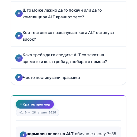
Што може лажно да го покачи или да го
комплицира ALT крвниот тест?
Кои тестови се назначуваат кога ALT останува
висок?
Како треба да го следите ALT со текот на
времето и кога треба да побарате помош?
Често поставувани прашања
⚡ Краток преглед
v1.0 —
26 април 2026
нормален опсег на ALT
обично е околу 7–35