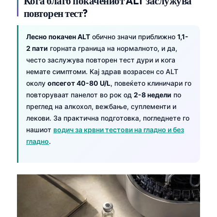
Кога благо покачениот ALT заслужува
повторен тест?
Лесно покачен ALT
обично значи приближно
1,1-
2 пати
горната граница на нормалното, и да,
често заслужува повторен тест дури и кога
немате симптоми. Кај здрав возрасен со ALT
околу
опсегот 40-80 U/L
, повеќето клиничари го
повторуваат панелот во рок од
2-8 недели
по
преглед на алкохол, вежбање, суплементи и
лекови. За практична подготовка, погледнете го
нашиот
водич за крвни тестови на гладно и без
гладно
.