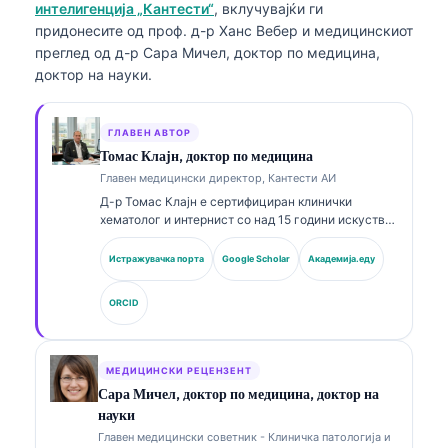
интелигенција „Кантести“
, вклучувајќи ги
придонесите од проф. д-р Ханс Вебер и медицинскиот
преглед од д-р Сара Мичел, доктор по медицина,
доктор на науки.
ГЛАВЕН АВТОР
Томас Клајн, доктор по медицина
Главен медицински директор, Кантести АИ
Д-р Томас Клајн е сертифициран клинички
хематолог и интернист со над 15 години искуство
во лабораториска медицина и клиничка анализа
потпомогната со ВИ. Како главен медицински
Истражувачка порта
Google Scholar
Академија.еду
директор во Kantesti AI, тој обезбедува клинички
надзор над медицинската точност на
ORCID
сопственичката невронска мрежа. Д-р Клајн има
објавено обемно на теми поврзани со
интерпретација на биомаркери и лабораториска
дијагностика во рамките на лабораториската
МЕДИЦИНСКИ РЕЦЕНЗЕНТ
медицина.
Сара Мичел, доктор по медицина, доктор на
науки
Главен медицински советник - Клиничка патологија и