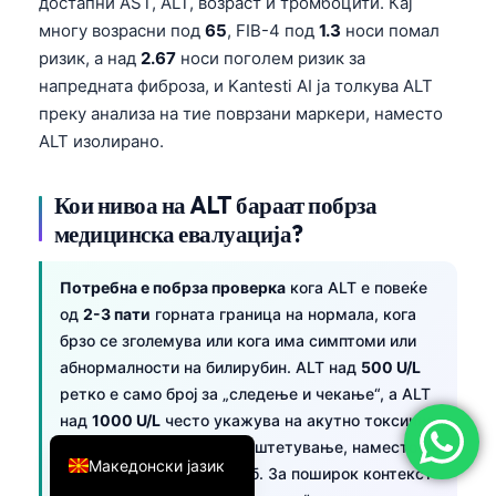
достапни AST, ALT, возраст и тромбоцити. Кај
简体中文
многу возрасни под
65
, FIB-4 под
1.3
носи помал
ризик, а над
2.67
носи поголем ризик за
Română
напредната фиброза, и Kantesti AI ја толкува ALT
Türkçe
преку анализа на тие поврзани маркери, наместо
Ελληνικά
ALT изолирано.
Português
Кои нивоа на ALT бараат побрза
Español
медицинска евалуација?
Italiano
עִבְרִית
Потребна е побрза проверка
кога ALT е повеќе
од
2-3 пати
горната граница на нормала, кога
Français
брзо се зголемува или кога има симптоми или
العربية
абнормалности на билирубин. ALT над
500 U/L
Deutsch
ретко е само број за „следење и чекање“, а ALT
над
1000 U/L
често укажува на акутно токсично,
English
вирусно или исхемично оштетување, наместо на
Македонски јазик
рутински масен црн дроб. За поширок контекст