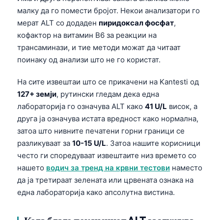
малку да го помести бројот. Некои анализатори го
мерат ALT со додаден
пиридоксал фосфат
,
кофактор на витамин B6 за реакции на
трансаминази, и тие методи можат да читаат
поинаку од анализи што не го користат.
На сите извештаи што се прикачени на Kantesti од
127+ земји
, рутински гледам дека една
лабораторија го означува ALT како
41 U/L
висок, а
друга ја означува истата вредност како нормална,
затоа што нивните печатени горни граници се
разликуваат за
10-15 U/L
. Затоа нашите корисници
често ги споредуваат извештаите низ времето со
нашето
водич за тренд на крвни тестови
наместо
да ја третираат зелената или црвената ознака на
една лабораторија како апсолутна вистина.