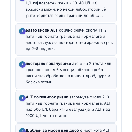
U/L кај возрасни жени и 10–40 U/L кај
возрасни мажи, но некои лаборатории сè
уште користат горни граници до 56 U/L.
Благо висок ALT
обично значи околу 1,1–2
пати над горната граница на нормалата и
често заслужува повторно тестирање во рок
од 2–8 недели.
постојано покачување
ако е на 2 теста или
трае повеќе од 6 месеци, обично треба
насочена обработка на црниот дроб, дури и
без симптоми.
ALT со повисок ризик
започнува околу 2–3
пати над горната граница на нормалата; ALT
над 500 U/L бара итна евалуација, а ALT над
1000 U/L често е итно.
Шаблон за масен црн дроб
е чест кога ALT