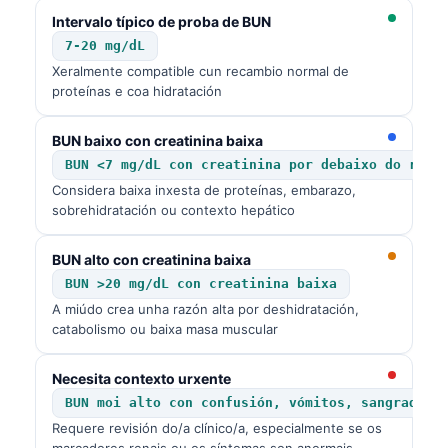
O‘zbekcha
Intervalo típico de proba de BUN
7-20 mg/dL
Українська
Xeralmente compatible cun recambio normal de
አማርኛ
proteínas e coa hidratación
Kiswahili
BUN baixo con creatinina baixa
ភាសាខ្មែរ
BUN <7 mg/dL con creatinina por debaixo do rang
ဗမာစာ
Considera baixa inxesta de proteínas, embarazo,
sobrehidratación ou contexto hepático
ไทย
Tagalog
BUN alto con creatinina baixa
Tiếng Việt
BUN >20 mg/dL con creatinina baixa
A miúdo crea unha razón alta por deshidratación,
Bahasa Melayu
catabolismo ou baixa masa muscular
മലയാളം
ಕನ್ನಡ
Necesita contexto urxente
BUN moi alto con confusión, vómitos, sangrado o
ગુજરાતી
Requere revisión do/a clínico/a, especialmente se os
தமிழ்
marcadores renais ou os síntomas son anormais