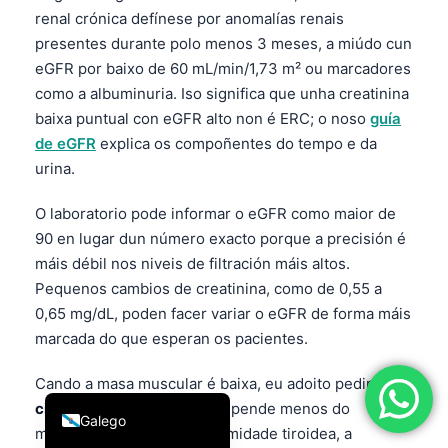
renal crónica defínese por anomalías renais
简体中文
presentes durante polo menos 3 meses, a miúdo cun
Română
eGFR por baixo de 60 mL/min/1,73 m² ou marcadores
Türkçe
como a albuminuria. Iso significa que unha creatinina
baixa puntual con eGFR alto non é ERC; o noso
guía
Ελληνικά
de eGFR
explica os compoñentes do tempo e da
Português
urina.
Español
O laboratorio pode informar o eGFR como maior de
Italiano
90 en lugar dun número exacto porque a precisión é
עִבְרִית
máis débil nos niveis de filtración máis altos.
Pequenos cambios de creatinina, como de 0,55 a
Français
0,65 mg/dL, poden facer variar o eGFR de forma máis
العربية
marcada do que esperan os pacientes.
Deutsch
Cando a masa muscular é baixa, eu adoito pedir
English
cistatina C
. A cistatina C depende menos do
Galego
músculo, aínda que a enfermidade tiroidea, a