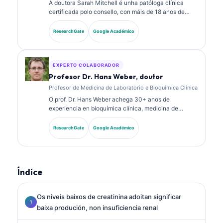
A doutora Sarah Mitchell é unha patóloga clínica
certificada polo consello, con máis de 18 anos de
experiencia en medicina de laboratorio e análise
diagnóstica. Ten certificacións de especialidade en
ResearchGate
Google Académico
química clínica e publicou extensamente sobre
paneis de biomarcadores e análise de laboratorio na
práctica clínica.
EXPERTO COLABORADOR
Profesor Dr. Hans Weber, doutor
Profesor de Medicina de Laboratorio e Bioquímica Clínica
O prof. Dr. Hans Weber achega 30+ anos de
experiencia en bioquímica clínica, medicina de
laboratorio e investigación de biomarcadores. Ex
presidente da Sociedade Alemá de Química Clínica,
ResearchGate
Google Académico
especialízase na análise de paneis diagnósticos, na
estandarización de biomarcadores e na medicina de
laboratorio asistida por IA.
Índice
Os niveis baixos de creatinina adoitan significar
baixa produción, non insuficiencia renal