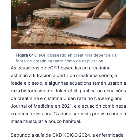
日本語
Eesti
Azərbaycan dili
Bosanski
Svenska
Српски језик
Figura 6:
O eGFR baseado en creatinina depende da
fonte de creatinina tanto como da depuración.
Íslenska
As ecuacións de eGFR baseadas en creatinina
Հայերեն
estiman a filtración a partir da creatinina sérica, a
idade e o sexo, e algunhas ecuacións tamén usaron a
Bahasa Indonesia
raza historicamente. Inker et al. publicaron ecuacións
हिन्दी
de creatinina e cistatina C sen raza no New England
Nederlands
Journal of Medicine en 2021, e a ecuación combinada
creatinina-cistatina C adoita ser máis precisa cando a
Dansk
masa muscular é pouco habitual.
Български
فارسی
Segundo a guía de CKD KDIGO 2024, a enfermidade