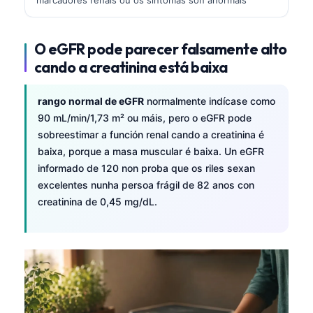
తెలుగు
मराठी
O eGFR pode parecer falsamente alto
cando a creatinina está baixa
اردو
বাংলা
rango normal de eGFR
normalmente indícase como
Shqip
90 mL/min/1,73 m² ou máis, pero o eGFR pode
sobreestimar a función renal cando a creatinina é
Magyar
baixa, porque a masa muscular é baixa. Un eGFR
Slovenščina
informado de 120 non proba que os riles sexan
한국어
excelentes nunha persoa frágil de 82 anos con
creatinina de 0,45 mg/dL.
Polski
Lietuvių kalba
Русский
ქართული
Čeština