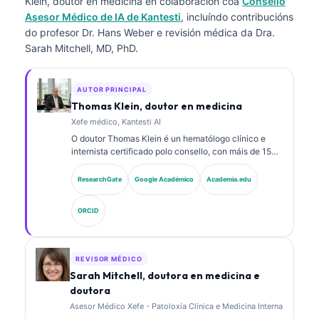
Klein, doutor en medicina
en colaboración coa
Consello
Asesor Médico de IA de Kantesti
, incluíndo contribucións
do profesor Dr. Hans Weber e revisión médica da Dra.
Sarah Mitchell, MD, PhD.
AUTOR PRINCIPAL
Thomas Klein, doutor en medicina
Xefe médico, Kantesti AI
O doutor Thomas Klein é un hematólogo clínico e
internista certificado polo consello, con máis de 15
anos de experiencia en medicina de laboratorio e
análise clínica asistida por IA. Como director médico
ResearchGate
Google Académico
Academia.edu
en Kantesti AI, proporciona supervisión clínica sobre
a exactitude médica da rede neuronal propietaria. O
ORCID
doutor Klein publicou extensamente sobre a
interpretación de biomarcadores e diagnósticos de
laboratorio en temas de medicina de laboratorio.
REVISOR MÉDICO
Sarah Mitchell, doutora en medicina e
doutora
Asesor Médico Xefe - Patoloxía Clínica e Medicina Interna