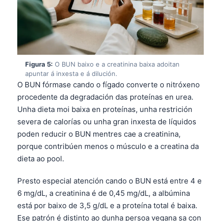
Frysk
Esperanto
Беларуская мова
Татар теле
Figura 5:
O BUN baixo e a creatinina baixa adoitan
apuntar á inxesta e á dilución.
Кыргызча
O BUN fórmase cando o fígado converte o nitróxeno
ئۇيغۇرچە
procedente da degradación das proteínas en urea.
Cebuano
Unha dieta moi baixa en proteínas, unha restrición
severa de calorías ou unha gran inxesta de líquidos
Basa Jawa
poden reducir o BUN mentres cae a creatinina,
ພາສາລາວ
porque contribúen menos o músculo e a creatina da
Монгол
dieta ao pool.
Afrikaans
Presto especial atención cando o BUN está entre 4 e
العربية المغربية
6 mg/dL, a creatinina é de 0,45 mg/dL, a albúmina
está por baixo de 3,5 g/dL e a proteína total é baixa.
Occitan
Ese patrón é distinto ao dunha persoa vegana sa con