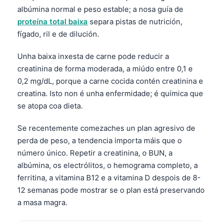
Gàidhlig
albúmina normal e peso estable; a nosa guía de
Euskara
proteína total baixa
separa pistas de nutrición,
Македонски јазик
fígado, ril e de dilución.
Latviešu valoda
Unha baixa inxesta de carne pode reducir a
অসমীয়া
creatinina de forma moderada, a miúdo entre 0,1 e
0,2 mg/dL, porque a carne cocida contén creatinina e
සිංහල
creatina. Isto non é unha enfermidade; é química que
سنڌي
se atopa coa dieta.
پښتو
Se recentemente comezaches un plan agresivo de
perda de peso, a tendencia importa máis que o
Slovenčina
número único. Repetir a creatinina, o BUN, a
Hrvatski
albúmina, os electrólitos, o hemograma completo, a
ferritina, a vitamina B12 e a vitamina D despois de 8-
Suomi
12 semanas pode mostrar se o plan está preservando
Қазақ тілі
a masa magra.
Català