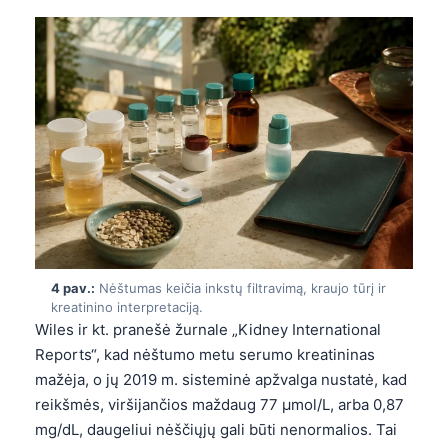
4 pav.:
Nėštumas keičia inkstų filtravimą, kraujo tūrį ir
kreatinino interpretaciją.
Wiles ir kt. pranešė žurnale „Kidney International
Reports“, kad nėštumo metu serumo kreatininas
mažėja, o jų 2019 m. sisteminė apžvalga nustatė, kad
reikšmės, viršijančios maždaug 77 µmol/L, arba 0,87
mg/dL, daugeliui nėščiųjų gali būti nenormalios. Tai