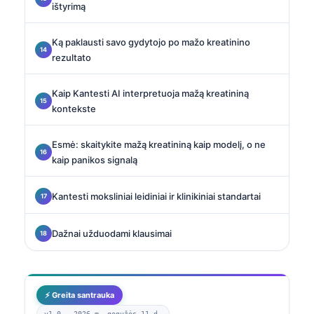
ištyrimą
Ką paklausti savo gydytojo po mažo kreatinino
rezultato
Kaip Kantesti AI interpretuoja mažą kreatininą
kontekste
Esmė: skaitykite mažą kreatininą kaip modelį, o ne
kaip panikos signalą
Kantesti moksliniai leidiniai ir klinikiniai standartai
Dažnai užduodami klausimai
⚡ Greita santrauka
v1.0 —
2026 m. gegužės 11 d.