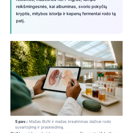
reikšmingesnės, kai albuminas, svorio pokyčių
kryptis, mitybos istorija ir kepenų fermentai rodo tą
patį.
Norsk bokmål
5 pav.:
Mažas BUN ir mažas kreatininas dažnai rodo
suvartojimą ir praskiedimą.
Ślōnskŏ gŏdka