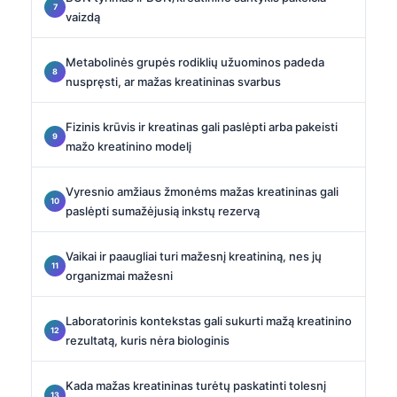
vaizdą
Metabolinės grupės rodiklių užuominos padeda
nuspręsti, ar mažas kreatininas svarbus
Fizinis krūvis ir kreatinas gali paslėpti arba pakeisti
mažo kreatinino modelį
Vyresnio amžiaus žmonėms mažas kreatininas gali
paslėpti sumažėjusią inkstų rezervą
Vaikai ir paaugliai turi mažesnį kreatininą, nes jų
organizmai mažesni
Laboratorinis kontekstas gali sukurti mažą kreatinino
rezultatą, kuris nėra biologinis
Kada mažas kreatininas turėtų paskatinti tolesnį