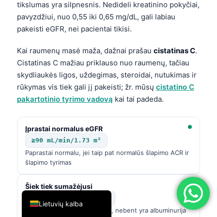
tikslumas yra silpnesnis. Nedideli kreatinino pokyčiai,
简体中文
pavyzdžiui, nuo 0,55 iki 0,65 mg/dL, gali labiau
Română
pakeisti eGFR, nei pacientai tikisi.
Türkçe
Kai raumenų masė maža, dažnai prašau
cistatinas C
.
Ελληνικά
Cistatinas C mažiau priklauso nuo raumenų, tačiau
skydliaukės ligos, uždegimas, steroidai, nutukimas ir
Português
rūkymas vis tiek gali jį pakeisti; žr. mūsų
cistatino C
Español
pakartotinio tyrimo vadovą
kai tai padeda.
Italiano
עִבְרִית
Įprastai normalus eGFR
Français
≥90 mL/min/1.73 m²
Paprastai normalu, jei taip pat normalūs šlapimo ACR ir
العربية
šlapimo tyrimas
Deutsch
Šiek tiek sumažėjusi
English
60-89 mL/min/1.73 m²
Lietuvių kalba
Gali būti normalu su amžiumi, nebent yra albuminurija