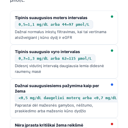
µmol/L.
Tipinis suaugusios moters intervalas
0,5–1,1 mg/dL arba 44–97 µmol/L
Dažnai normalus inkstų filtravimas, kai tai vertinama
atsižvelgiant į kūno dydį ir eGFR
Tipinis suaugusio vyro intervalas
0,7–1,3 mg/dL arba 62–115 µmol/L
Didesnį vidutinį intervalą daugiausia lemia didesnė
raumenų masė
Dažnai suaugusiesiems pažymima kaip per
žema
<0,5 mg/dL daugeliui moterų arba <0,7 mg/dL dau
Paprastai dėl mažesnės gamybos, nėštumo,
praskiedimo arba mažesnio kūno dydžio
Nėra įprasta kritiškai žema reikšmė