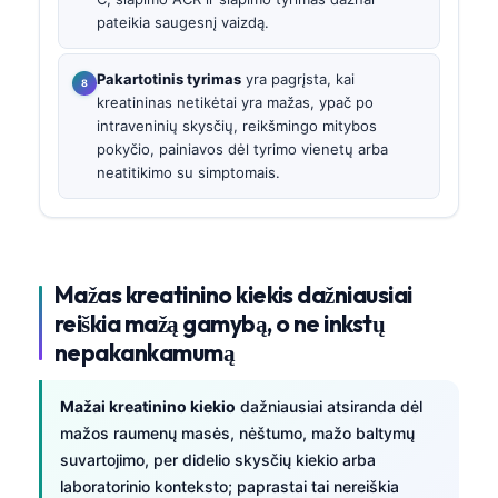
pateikia saugesnį vaizdą.
Pakartotinis tyrimas
yra pagrįsta, kai
kreatininas netikėtai yra mažas, ypač po
intraveninių skysčių, reikšmingo mitybos
pokyčio, painiavos dėl tyrimo vienetų arba
neatitikimo su simptomais.
Mažas kreatinino kiekis dažniausiai
reiškia mažą gamybą, o ne inkstų
nepakankamumą
Mažai kreatinino kiekio
dažniausiai atsiranda dėl
mažos raumenų masės, nėštumo, mažo baltymų
suvartojimo, per didelio skysčių kiekio arba
laboratorinio konteksto; paprastai tai nereiškia