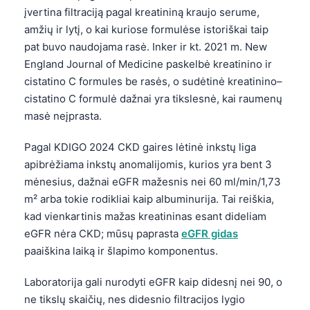
日本語
įvertina filtraciją pagal kreatininą kraujo serume,
amžių ir lytį, o kai kuriose formulėse istoriškai taip
Eesti
pat buvo naudojama rasė. Inker ir kt. 2021 m. New
Azərbaycan dili
England Journal of Medicine paskelbė kreatinino ir
Bosanski
cistatino C formules be rasės, o sudėtinė kreatinino–
cistatino C formulė dažnai yra tikslesnė, kai raumenų
Svenska
masė neįprasta.
Српски језик
Íslenska
Pagal KDIGO 2024 CKD gaires lėtinė inkstų liga
apibrėžiama inkstų anomalijomis, kurios yra bent 3
Հայերեն
mėnesius, dažnai eGFR mažesnis nei 60 ml/min/1,73
Bahasa Indonesia
m² arba tokie rodikliai kaip albuminurija. Tai reiškia,
हिन्दी
kad vienkartinis mažas kreatininas esant dideliam
eGFR nėra CKD; mūsų paprasta
eGFR gidas
Nederlands
paaiškina laiką ir šlapimo komponentus.
Dansk
Български
Laboratorija gali nurodyti eGFR kaip didesnį nei 90, o
ne tikslų skaičių, nes didesnio filtracijos lygio
فارسی