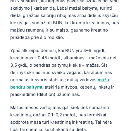
BUN susidaro, kai kepenys paverčia azotą iš baltymų
Frysk
skaidymo į karbamidą. Labai mažai baltymų turinti
dieta, griežtas kalorijų ribojimas arba didelis skysčių
Esperanto
kiekis gali sumažinti BUN, kol krenta kreatininas, nes
Беларуская мова
mažiau raumenų ir su maistu gaunamo kreatino
Татар теле
prisideda prie šio rodiklio.
Кыргызча
Ypač atkreipiu dėmesį, kai BUN yra 4–6 mg/dL,
ئۇيغۇرچە
kreatininas – 0,45 mg/dL, albuminas – mažesnis nei
Cebuano
3,5 g/dL, o bendras baltymų kiekis – mažas. Šis
derinys skiriasi nuo sveiko vegano, kai albuminas
Basa Jawa
normalus ir svoris stabilus; mūsų vadovas
mažu
ພາສາລາວ
bendru baltymu
atskiria mitybos, kepenų, inkstų ir
Монгол
praskiedimo (dilution) užuominas.
Afrikaans
Mažas mėsos vartojimas gali šiek tiek sumažinti
العربية المغربية
kreatininą, dažnai 0,1–0,2 mg/dL, nes termiškai
Occitan
apdorota mėsa turi kreatininą ir kreatiną. Tai nėra
liga; tai chemija, susitinkanti su dieta.