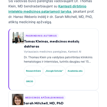
Šis vadovas buvo parengtas vadovaujant
Dr. Thomas
Klein, MD
bendradarbiaujant su
Kantesti dirbtinio
intelekto medicinos patariamoji taryba
, įskaitant prof.
dr. Hanso Weberio indėlį ir dr. Sarah Mitchell, MD, PhD,
atliktą medicininę apžvalgą.
PAGRINDINIS AUTORIUS
Tomas Kleinas, medicinos mokslų
daktaras
Vyriausiasis medicinos pareigūnas, Kantesti AI
Dr. Thomas Klein yra valdybos patvirtintas klinikinis
hematologas ir internistas, turintis daugiau nei 15
metų patirtį laboratorinės medicinos ir AI pagalba
atliekamos klinikinės analizės srityse. Būdamas
ResearchGate
„Google Scholar“
Academia.edu
Kantesti AI vyriausiuoju medicinos pareigūnu, jis
užtikrina klinikinę nuosavo neuroninio tinklo
ORCID
medicininio tikslumo priežiūrą. Dr. Klein yra plačiai
publikavęs biomarkerių interpretavimo ir
laboratorinės diagnostikos laboratorinės medicinos
temomis.
MEDICINOS APŽVALGININKAS
Sarah Mitchell, MD, PhD