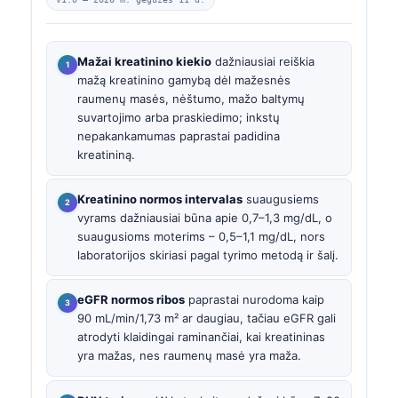
Mažai kreatinino kiekio
dažniausiai reiškia
mažą kreatinino gamybą dėl mažesnės
raumenų masės, nėštumo, mažo baltymų
suvartojimo arba praskiedimo; inkstų
nepakankamumas paprastai padidina
kreatininą.
Kreatinino normos intervalas
suaugusiems
vyrams dažniausiai būna apie 0,7–1,3 mg/dL, o
suaugusioms moterims – 0,5–1,1 mg/dL, nors
laboratorijos skiriasi pagal tyrimo metodą ir šalį.
eGFR normos ribos
paprastai nurodoma kaip
90 mL/min/1,73 m² ar daugiau, tačiau eGFR gali
atrodyti klaidingai raminančiai, kai kreatininas
yra mažas, nes raumenų masė yra maža.