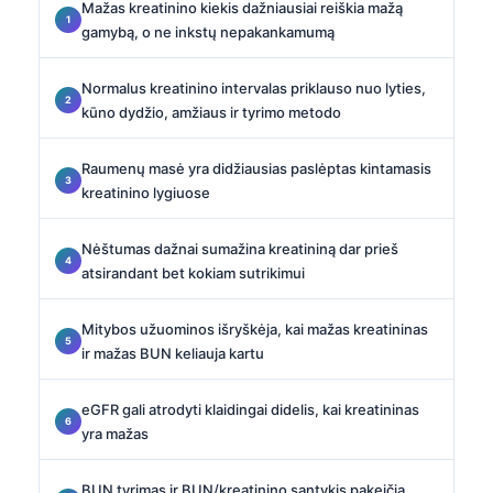
Mažas kreatinino kiekis dažniausiai reiškia mažą
gamybą, o ne inkstų nepakankamumą
Normalus kreatinino intervalas priklauso nuo lyties,
kūno dydžio, amžiaus ir tyrimo metodo
Raumenų masė yra didžiausias paslėptas kintamasis
kreatinino lygiuose
Nėštumas dažnai sumažina kreatininą dar prieš
atsirandant bet kokiam sutrikimui
Mitybos užuominos išryškėja, kai mažas kreatininas
ir mažas BUN keliauja kartu
eGFR gali atrodyti klaidingai didelis, kai kreatininas
yra mažas
BUN tyrimas ir BUN/kreatinino santykis pakeičia