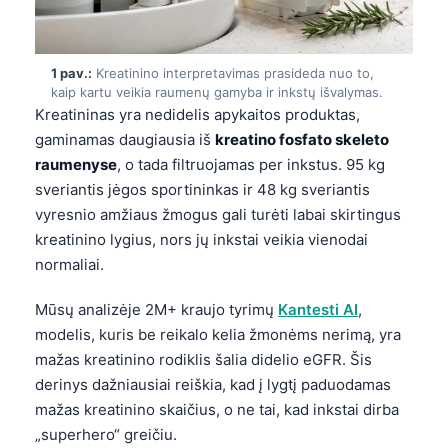
1 pav.:
Kreatinino interpretavimas prasideda nuo to,
kaip kartu veikia raumenų gamyba ir inkstų išvalymas.
Kreatininas yra nedidelis apykaitos produktas,
gaminamas daugiausia iš
kreatino fosfato skeleto
raumenyse
, o tada filtruojamas per inkstus. 95 kg
sveriantis jėgos sportininkas ir 48 kg sveriantis
vyresnio amžiaus žmogus gali turėti labai skirtingus
kreatinino lygius, nors jų inkstai veikia vienodai
normaliai.
Mūsų analizėje 2M+ kraujo tyrimų
Kantesti AI
,
modelis, kuris be reikalo kelia žmonėms nerimą, yra
mažas kreatinino rodiklis šalia didelio eGFR. Šis
derinys dažniausiai reiškia, kad į lygtį paduodamas
mažas kreatinino skaičius, o ne tai, kad inkstai dirba
„superhero“ greičiu.