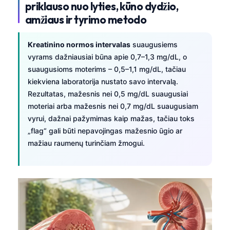
priklauso nuo lyties, kūno dydžio,
amžiaus ir tyrimo metodo
Kreatinino normos intervalas
suaugusiems
vyrams dažniausiai būna apie 0,7–1,3 mg/dL, o
suaugusioms moterims – 0,5–1,1 mg/dL, tačiau
kiekviena laboratorija nustato savo intervalą.
Rezultatas, mažesnis nei 0,5 mg/dL suaugusiai
moteriai arba mažesnis nei 0,7 mg/dL suaugusiam
vyrui, dažnai pažymimas kaip mažas, tačiau toks
„flag“ gali būti nepavojingas mažesnio ūgio ar
mažiau raumenų turinčiam žmogui.