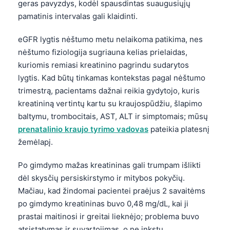
geras pavyzdys, kodėl spausdintas suaugusiųjų
pamatinis intervalas gali klaidinti.
eGFR lygtis nėštumo metu nelaikoma patikima, nes
nėštumo fiziologija sugriauna kelias prielaidas,
kuriomis remiasi kreatinino pagrindu sudarytos
lygtis. Kad būtų tinkamas kontekstas pagal nėštumo
trimestrą, pacientams dažnai reikia gydytojo, kuris
kreatininą vertintų kartu su kraujospūdžiu, šlapimo
baltymu, trombocitais, AST, ALT ir simptomais; mūsų
prenatalinio kraujo tyrimo vadovas
pateikia platesnį
žemėlapį.
Po gimdymo mažas kreatininas gali trumpam išlikti
dėl skysčių persiskirstymo ir mitybos pokyčių.
Mačiau, kad žindomai pacientei praėjus 2 savaitėms
po gimdymo kreatininas buvo 0,48 mg/dL, kai ji
prastai maitinosi ir greitai lieknėjo; problema buvo
atsistatymas ir suvartojimas, o ne inkstų