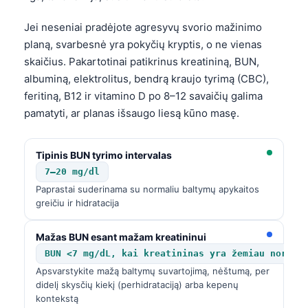
Gàidhlig
Euskara
Jei neseniai pradėjote agresyvų svorio mažinimo
planą, svarbesnė yra pokyčių kryptis, o ne vienas
Македонски јазик
skaičius. Pakartotinai patikrinus kreatininą, BUN,
Latviešu valoda
albuminą, elektrolitus, bendrą kraujo tyrimą (CBC),
Galego
feritiną, B12 ir vitamino D po 8–12 savaičių galima
pamatyti, ar planas išsaugo liesą kūno masę.
অসমীয়া
සිංහල
Tipinis BUN tyrimo intervalas
سنڌي
7–20 mg/dl
پښتو
Paprastai suderinama su normaliu baltymų apykaitos
greičiu ir hidratacija
Slovenčina
Mažas BUN esant mažam kreatininui
Hrvatski
BUN <7 mg/dL, kai kreatininas yra žemiau normos
Apsvarstykite mažą baltymų suvartojimą, nėštumą, per
Suomi
didelį skysčių kiekį (perhidrataciją) arba kepenų
Қазақ тілі
kontekstą