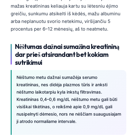
mažas kreatininas keliauja kartu su lėtesniu ėjimo
greičiu, sunkumu atsikelti iš kėdės, mažu albuminu
arba neplanuotu svorio netekimu, viršijančiu 5
procentus per 6–12 mėnesių, aš to neatmetu.
Nėštumas dažnai sumažina kreatininą
dar prieš atsirandant bet kokiam
sutrikimui
Nėštumo metu dažnai sumažėja serumo
kreatininas, nes didėja plazmos tūris ir anksti
nėštumo laikotarpiu kyla inkstų filtravimas.
Kreatininas 0,4–0,6 mg/dL nėštumo metu gali būti
visiškai tikėtinas, o reikšmė apie 0,9 mg/dL gali
nusipelnyti dėmesio, nors ne nėščiam suaugusiajam
ji atrodo normaliame intervale.