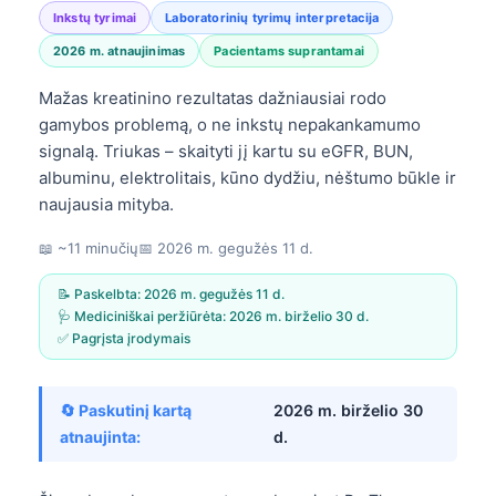
Inkstų tyrimai
Laboratorinių tyrimų interpretacija
2026 m. atnaujinimas
Pacientams suprantamai
Mažas kreatinino rezultatas dažniausiai rodo
gamybos problemą, o ne inkstų nepakankamumo
signalą. Triukas – skaityti jį kartu su eGFR, BUN,
albuminu, elektrolitais, kūno dydžiu, nėštumo būkle ir
naujausia mityba.
📖 ~11 minučių
📅
2026 m. gegužės 11 d.
📝 Paskelbta:
2026 m. gegužės 11 d.
🩺 Mediciniškai peržiūrėta:
2026 m. birželio 30 d.
✅ Pagrįsta įrodymais
🔄 Paskutinį kartą
2026 m. birželio 30
atnaujinta:
d.