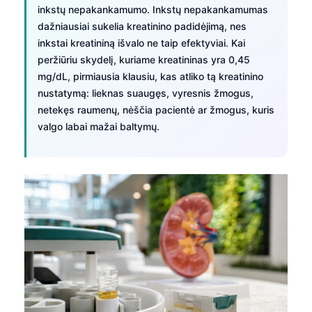
inkstų nepakankamumo. Inkstų nepakankamumas
dažniausiai sukelia kreatinino padidėjimą, nes
inkstai kreatininą išvalo ne taip efektyviai. Kai
peržiūriu skydelį, kuriame kreatininas yra 0,45
mg/dL, pirmiausia klausiu, kas atliko tą kreatinino
nustatymą: lieknas suaugęs, vyresnis žmogus,
netekęs raumenų, nėščia pacientė ar žmogus, kuris
valgo labai mažai baltymų.