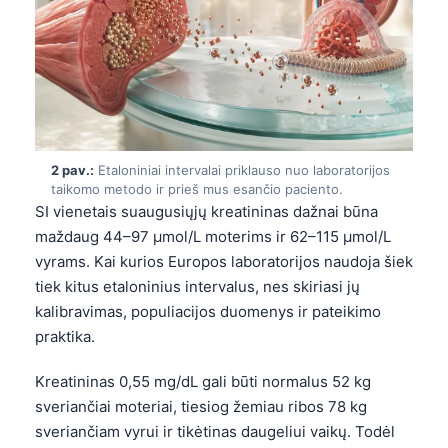
2 pav.:
Etaloniniai intervalai priklauso nuo laboratorijos
taikomo metodo ir prieš mus esančio paciento.
SI vienetais suaugusiųjų kreatininas dažnai būna
maždaug 44–97 µmol/L moterims ir 62–115 µmol/L
vyrams. Kai kurios Europos laboratorijos naudoja šiek
tiek kitus etaloninius intervalus, nes skiriasi jų
kalibravimas, populiacijos duomenys ir pateikimo
praktika.
Kreatininas 0,55 mg/dL gali būti normalus 52 kg
sveriančiai moteriai, tiesiog žemiau ribos 78 kg
sveriančiam vyrui ir tikėtinas daugeliui vaikų. Todėl