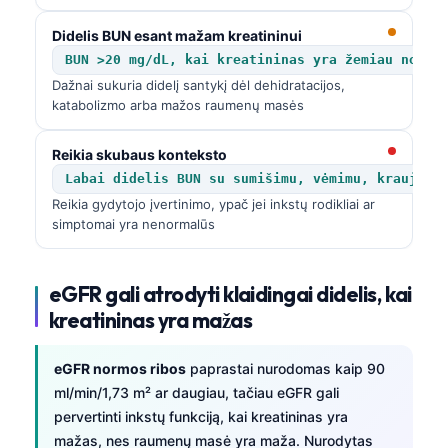
Català
Didelis BUN esant mažam kreatininui
O‘zbekcha
BUN >20 mg/dL, kai kreatininas yra žemiau normo
Українська
Dažnai sukuria didelį santykį dėl dehidratacijos,
katabolizmo arba mažos raumenų masės
አማርኛ
Kiswahili
Reikia skubaus konteksto
Labai didelis BUN su sumišimu, vėmimu, kraujavi
ភាសាខ្មែរ
Reikia gydytojo įvertinimo, ypač jei inkstų rodikliai ar
ဗမာစာ
simptomai yra nenormalūs
ไทย
Tagalog
eGFR gali atrodyti klaidingai didelis, kai
Tiếng Việt
kreatininas yra mažas
Bahasa Melayu
eGFR normos ribos
paprastai nurodomas kaip 90
മലയാളം
ml/min/1,73 m² ar daugiau, tačiau eGFR gali
ಕನ್ನಡ
pervertinti inkstų funkciją, kai kreatininas yra
mažas, nes raumenų masė yra maža. Nurodytas
ગુજરાતી