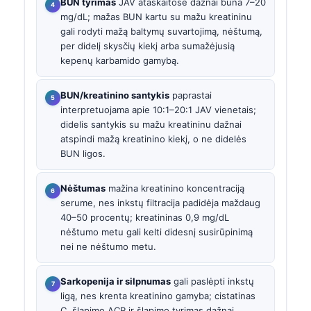
BUN tyrimas
JAV ataskaitose dažnai būna 7–20
mg/dL; mažas BUN kartu su mažu kreatininu
gali rodyti mažą baltymų suvartojimą, nėštumą,
per didelį skysčių kiekį arba sumažėjusią
kepenų karbamido gamybą.
BUN/kreatinino santykis
paprastai
interpretuojama apie 10:1–20:1 JAV vienetais;
didelis santykis su mažu kreatininu dažnai
atspindi mažą kreatinino kiekį, o ne didelės
BUN ligos.
Nėštumas
mažina kreatinino koncentraciją
serume, nes inkstų filtracija padidėja maždaug
40–50 procentų; kreatininas 0,9 mg/dL
nėštumo metu gali kelti didesnį susirūpinimą
nei ne nėštumo metu.
Sarkopenija ir silpnumas
gali paslėpti inkstų
ligą, nes krenta kreatinino gamyba; cistatinas
C, šlapimo ACR ir šlapimo tyrimas dažnai