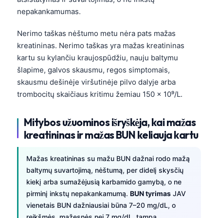
nepakankamumas.
Nerimo taškas nėštumo metu nėra pats mažas
kreatininas. Nerimo taškas yra mažas kreatininas
kartu su kylančiu kraujospūdžiu, nauju baltymu
šlapime, galvos skausmu, regos simptomais,
skausmu dešinėje viršutinėje pilvo dalyje arba
trombocitų skaičiaus kritimu žemiau 150 x 10⁹/L.
Mitybos užuominos išryškėja, kai mažas
kreatininas ir mažas BUN keliauja kartu
Mažas kreatininas su mažu BUN dažnai rodo mažą
baltymų suvartojimą, nėštumą, per didelį skysčių
kiekį arba sumažėjusią karbamido gamybą, o ne
pirminį inkstų nepakankamumą.
BUN tyrimas
JAV
vienetais BUN dažniausiai būna 7–20 mg/dL, o
reikšmės, mažesnės nei 7 mg/dL, tampa