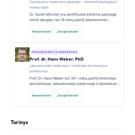
Vyriausiasis medicinos patarėjas – klinikinė patologija ir
vidaus ligos
Dr. Sarah Mitchell yra sertifikuota klinikinė patologė,
turinti daugiau nei 18 metų patirtį laboratorinės
medicinos ir diagnostinės analizės srityje. Ji turi
klinikinės chemijos specializacijos sertifikatus ir
ResearchGate
„Google Scholar“
plačiai publikavo biomarkerių panelių bei
laboratorinės analizės klausimais klinikinėje
praktikoje.
PRISIDEDANTIS EKSPERTAS
Prof. dr. Hans Weber, PhD
Laboratorinės medicinos ir klinikinės biochemijos
profesorius
Prof. Dr. Hans Weber turi 30+ metų patirtį klinikinėje
biochemijoje, laboratorinėje medicinoje ir biomarkerių
tyrimuose. Buvęs Vokietijos klinikinės chemijos
draugijos prezidentas, jis specializuojasi diagnostinių
ResearchGate
„Google Scholar“
panelių analizėje, biomarkerių standartizavime ir AI
paremtos laboratorinės medicinos srityje.
Turinys