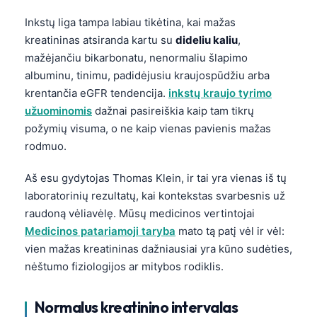
Inkstų liga tampa labiau tikėtina, kai mažas
kreatininas atsiranda kartu su
dideliu kaliu
,
mažėjančiu bikarbonatu, nenormaliu šlapimo
albuminu, tinimu, padidėjusiu kraujospūdžiu arba
krentančia eGFR tendencija.
inkstų kraujo tyrimo
užuominomis
dažnai pasireiškia kaip tam tikrų
požymių visuma, o ne kaip vienas pavienis mažas
rodmuo.
Aš esu gydytojas Thomas Klein, ir tai yra vienas iš tų
laboratorinių rezultatų, kai kontekstas svarbesnis už
raudoną vėliavėlę. Mūsų medicinos vertintojai
Medicinos patariamoji taryba
mato tą patį vėl ir vėl:
vien mažas kreatininas dažniausiai yra kūno sudėties,
nėštumo fiziologijos ar mitybos rodiklis.
Normalus kreatinino intervalas