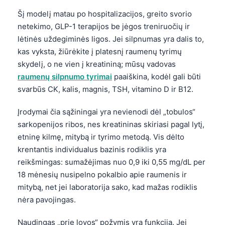
Šį modelį matau po hospitalizacijos, greito svorio
netekimo, GLP-1 terapijos be jėgos treniruočių ir
lėtinės uždegiminės ligos. Jei silpnumas yra dalis to,
kas vyksta, žiūrėkite į platesnį raumenų tyrimų
skydelį, o ne vien į kreatininą; mūsų vadovas
raumenų silpnumo tyrimai
paaiškina, kodėl gali būti
svarbūs CK, kalis, magnis, TSH, vitamino D ir B12.
Įrodymai čia sąžiningai yra nevienodi dėl „tobulos“
sarkopenijos ribos, nes kreatininas skiriasi pagal lytį,
etninę kilmę, mitybą ir tyrimo metodą. Vis dėlto
krentantis individualus bazinis rodiklis yra
reikšmingas: sumažėjimas nuo 0,9 iki 0,55 mg/dL per
18 mėnesių nusipelno pokalbio apie raumenis ir
mitybą, net jei laboratorija sako, kad mažas rodiklis
nėra pavojingas.
Naudingas „prie lovos“ požymis yra funkcija. Jei