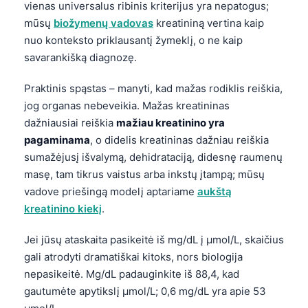
vienas universalus ribinis kriterijus yra nepatogus;
mūsų
biožymenų vadovas
kreatininą vertina kaip
nuo konteksto priklausantį žymeklį, o ne kaip
savarankišką diagnozę.
Praktinis spąstas – manyti, kad mažas rodiklis reiškia,
jog organas nebeveikia. Mažas kreatininas
dažniausiai reiškia
mažiau kreatinino yra
pagaminama
, o didelis kreatininas dažniau reiškia
sumažėjusį išvalymą, dehidrataciją, didesnę raumenų
masę, tam tikrus vaistus arba inkstų įtampą; mūsų
vadove priešingą modelį aptariame
aukštą
kreatinino kiekį
.
Jei jūsų ataskaita pasikeitė iš mg/dL į µmol/L, skaičius
gali atrodyti dramatiškai kitoks, nors biologija
nepasikeitė. Mg/dL padauginkite iš 88,4, kad
gautumėte apytikslį µmol/L; 0,6 mg/dL yra apie 53