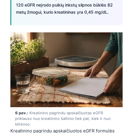
120 eGFR neįrodo puikių inkstų silpnos būklės 82
தமிழ்
metų žmogui, kurio kreatininas yra 0,45 mg/dL.
తెలుగు
मराठी
اردو
বাংলা
Shqip
Magyar
Slovenščina
한국어
Polski
Русский
6 pav.:
Kreatinino pagrindu apskaičiuotas eGFR
ქართული
priklauso nuo kreatinino šaltinio tiek pat, kiek ir nuo
klirenso.
Čeština
Kreatinino pagrindu apskaičiuotos eGFR formulės