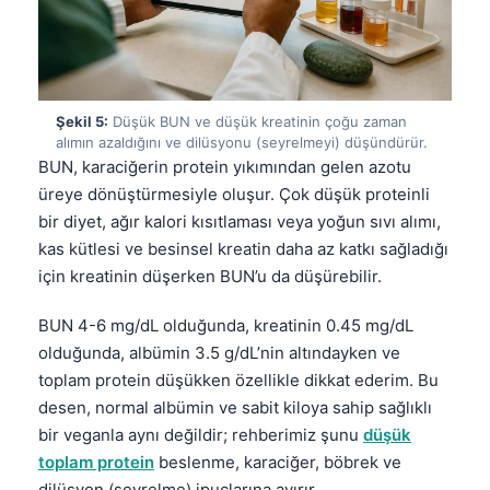
Şekil 5:
Düşük BUN ve düşük kreatinin çoğu zaman
alımın azaldığını ve dilüsyonu (seyrelmeyi) düşündürür.
BUN, karaciğerin protein yıkımından gelen azotu
üreye dönüştürmesiyle oluşur. Çok düşük proteinli
bir diyet, ağır kalori kısıtlaması veya yoğun sıvı alımı,
kas kütlesi ve besinsel kreatin daha az katkı sağladığı
için kreatinin düşerken BUN’u da düşürebilir.
BUN 4-6 mg/dL olduğunda, kreatinin 0.45 mg/dL
olduğunda, albümin 3.5 g/dL’nin altındayken ve
toplam protein düşükken özellikle dikkat ederim. Bu
desen, normal albümin ve sabit kiloya sahip sağlıklı
bir veganla aynı değildir; rehberimiz şunu
düşük
Norsk bokmål
toplam protein
beslenme, karaciğer, böbrek ve
Ślōnskŏ gŏdka
dilüsyon (seyrelme) ipuçlarına ayırır.