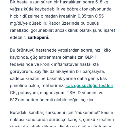
Bir hasta, uzun süren bir hastalıktan sonra 5-8 kg
yağsız kütle kaybedebilir ve böbrek fonksiyonunda
hiçbir düzelme olmadan kreatinin 0,85’ten 0,55
mg/dL’ye düşebilir. Rapor üzerinde bu düşüş
rahatlatıcı görünebilir; ancak klinik olarak şunu işaret
edebilir:
sarkopeni
.
Bu örüntüyü hastanede yatışlardan sonra, hızlı kilo
kaybında, güç antrenmanı olmaksızın GLP-1
tedavisinde ve kronik inflamatuvar hastalıkta
görüyorum. Zayıflık da hikâyenin bir parçasıysa,
sadece kreatinine bakmak yerine daha geniş kas
paneline bakın; rehberimiz:
kas güçsüzlüğü testleri
CK, potasyum, magnezyum, TSH, D vitamini ve
B12’nin neden önemli olabileceğini açıklar.
Buradaki kanıtlar, sarkopeni için “mükemmel” kesim
noktası konusunda dürüstçe karışık; çünkü kreatinin
cinsiyete, etnik kökene, diyete ve ölçüm yöntemine