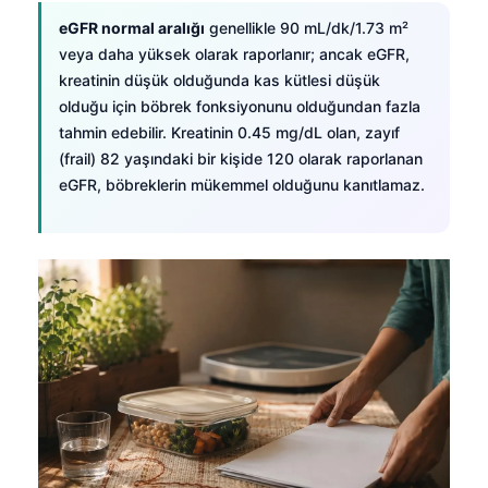
Català
eGFR normal aralığı
genellikle 90 mL/dk/1.73 m²
O‘zbekcha
veya daha yüksek olarak raporlanır; ancak eGFR,
kreatinin düşük olduğunda kas kütlesi düşük
Українська
olduğu için böbrek fonksiyonunu olduğundan fazla
አማርኛ
tahmin edebilir. Kreatinin 0.45 mg/dL olan, zayıf
(frail) 82 yaşındaki bir kişide 120 olarak raporlanan
Kiswahili
eGFR, böbreklerin mükemmel olduğunu kanıtlamaz.
ភាសាខ្មែរ
ဗမာစာ
ไทย
Tagalog
Tiếng Việt
Bahasa Melayu
മലയാളം
ಕನ್ನಡ
ગુજરાતી