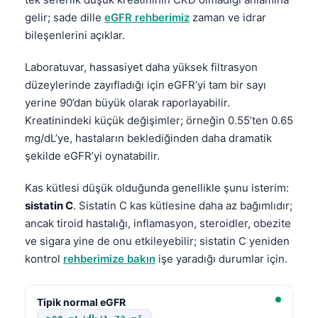
Čeština
gelir; sade dille
eGFR rehberimiz
zaman ve idrar
日本語
bileşenlerini açıklar.
Eesti
Laboratuvar, hassasiyet daha yüksek filtrasyon
Azərbaycan dili
düzeylerinde zayıfladığı için eGFR’yi tam bir sayı
Bosanski
yerine 90’dan büyük olarak raporlayabilir.
Kreatinindeki küçük değişimler; örneğin 0.55’ten 0.65
Svenska
mg/dL’ye, hastaların beklediğinden daha dramatik
Српски језик
şekilde eGFR’yi oynatabilir.
Íslenska
Kas kütlesi düşük olduğunda genellikle şunu isterim:
Հայերեն
sistatin C
. Sistatin C kas kütlesine daha az bağımlıdır;
Bahasa Indonesia
ancak tiroid hastalığı, inflamasyon, steroidler, obezite
ve sigara yine de onu etkileyebilir; sistatin C yeniden
हिन्दी
kontrol
rehberimize bakın
işe yaradığı durumlar için.
Nederlands
Dansk
Tipik normal eGFR
Български