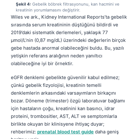
Şekil 4:
Gebelik böbrek filtrasyonunu, kan hacmini ve
kreatinin yorumlamasını değiştirir.
Wiles ve ark., Kidney International Reports’ta gebelik
sırasında serum kreatininin düştüğünü bildirdi ve
2019’daki sistematik derlemeleri, yaklaşık 77
µmol/L’nin (0,87 mg/dL) üzerindeki değerlerin birçok
gebe hastada anormal olabileceğini buldu. Bu, yazılı
yetişkin referans aralığının neden yanıltıcı
olabileceğine iyi bir örnektir.
eGFR denklemi gebelikte güvenilir kabul edilmez;
çünkü gebelik fizyolojisi, kreatinin temelli
denklemlerin arkasındaki varsayımların birkaçını
bozar. Döneme (trimester) özgü laboratuvar bağlamı
için hastaların çoğu, kreatinini kan basıncı, idrar
proteini, trombositler, AST, ALT ve semptomlarla
birlikte okuyan bir klinisyene ihtiyaç duyar;
rehberimiz:
prenatal blood test guide
daha geniş