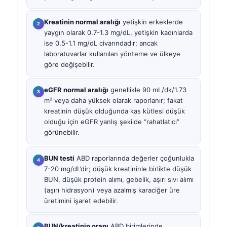
Kreatinin normal aralığı
yetişkin erkeklerde
yaygın olarak 0.7-1.3 mg/dL, yetişkin kadınlarda
ise 0.5-1.1 mg/dL civarındadır; ancak
laboratuvarlar kullanılan yönteme ve ülkeye
göre değişebilir.
eGFR normal aralığı
genellikle 90 mL/dk/1.73
m² veya daha yüksek olarak raporlanır; fakat
kreatinin düşük olduğunda kas kütlesi düşük
olduğu için eGFR yanlış şekilde “rahatlatıcı”
görünebilir.
BUN testi
ABD raporlarında değerler çoğunlukla
7-20 mg/dL’dir; düşük kreatininle birlikte düşük
BUN, düşük protein alımı, gebelik, aşırı sıvı alımı
(aşırı hidrasyon) veya azalmış karaciğer üre
üretimini işaret edebilir.
BUN/kreatinin oranı
ABD birimlerinde