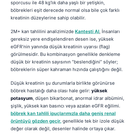
sporcusu ile 48 kg’lık daha yaşlı bir yetişkin,
böbrekleri eşit derecede normal olsa bile çok farklı
kreatinin düzeylerine sahip olabilir.
2M+ kan tahlilini analizimizde
Kantesti AI
, İnsanları
gereksiz yere endişelendiren desen ise, yüksek
eGFR’nin yanında düşük kreatinin uyarısı (flag)
görülmesidir. Bu kombinasyon genellikle denkleme
düşük bir kreatinin sayısının “beslendiğini” söyler;
böbreklerin süper kahraman hızında çalıştığını değil.
Düşük kreatinin şu durumlarla birlikte görünürse
böbrek hastalığı daha olası hale gelir:
yüksek
potasyum
, düşen bikarbonat, anormal idrar albümini,
şişlik, yüksek kan basıncı veya azalan eGFR eğilimi.
böbrek kan tahlili ipuçlarımızla daha geniş renal
örüntüyü gözden geçir.
genellikle tek bir izole düşük
değer olarak değil, desenler halinde ortaya çıkar.