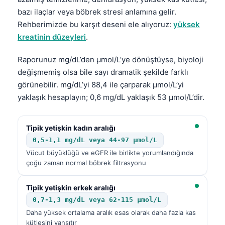
bazı ilaçlar veya böbrek stresi anlamına gelir.
Rehberimizde bu karşıt deseni ele alıyoruz:
yüksek
kreatinin düzeyleri
.
Raporunuz mg/dL’den µmol/L’ye dönüştüyse, biyoloji
değişmemiş olsa bile sayı dramatik şekilde farklı
görünebilir. mg/dL’yi 88,4 ile çarparak µmol/L’yi
yaklaşık hesaplayın; 0,6 mg/dL yaklaşık 53 µmol/L’dir.
Tipik yetişkin kadın aralığı
0,5-1,1 mg/dL veya 44-97 µmol/L
Vücut büyüklüğü ve eGFR ile birlikte yorumlandığında
çoğu zaman normal böbrek filtrasyonu
Tipik yetişkin erkek aralığı
0,7-1,3 mg/dL veya 62-115 µmol/L
Daha yüksek ortalama aralık esas olarak daha fazla kas
kütlesini yansıtır