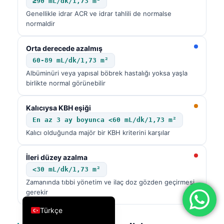
≥90 mL/dk/1,73 m²
فارسی
Genellikle idrar ACR ve idrar tahlili de normalse
normaldir
简体中文
Română
Orta derecede azalmış
60-89 mL/dk/1,73 m²
Ελληνικά
Albüminüri veya yapısal böbrek hastalığı yoksa yaşla
Português
birlikte normal görünebilir
Español
Kalıcıysa KBH eşiği
Italiano
En az 3 ay boyunca <60 mL/dk/1,73 m²
עִבְרִית
Kalıcı olduğunda majör bir KBH kriterini karşılar
Français
İleri düzey azalma
العربية
<30 mL/dk/1,73 m²
Deutsch
Zamanında tıbbi yönetim ve ilaç doz gözden geçirmesi
gerekir
English
Türkçe