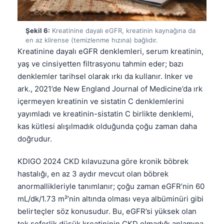
தமிழ்
Şekil 6:
Kreatinine dayalı eGFR, kreatinin kaynağına da
తెలుగు
en az klirense (temizlenme hızına) bağlıdır.
मराठी
Kreatinine dayalı eGFR denklemleri, serum kreatinin,
yaş ve cinsiyetten filtrasyonu tahmin eder; bazı
اردو
denklemler tarihsel olarak ırkı da kullanır. Inker ve
বাংলা
ark., 2021’de New England Journal of Medicine’da ırk
Shqip
içermeyen kreatinin ve sistatin C denklemlerini
yayımladı ve kreatinin-sistatin C birlikte denklemi,
Magyar
kas kütlesi alışılmadık olduğunda çoğu zaman daha
Slovenščina
doğrudur.
한국어
KDIGO 2024 CKD kılavuzuna göre kronik böbrek
Polski
hastalığı, en az 3 aydır mevcut olan böbrek
Lietuvių kalba
anormallikleriyle tanımlanır; çoğu zaman eGFR’nin 60
Русский
mL/dk/1.73 m²’nin altında olması veya albüminüri gibi
belirteçler söz konusudur. Bu, eGFR’si yüksek olan
ქართული
tek seferlik düşük kreatininin CKD olmadığı anlamına