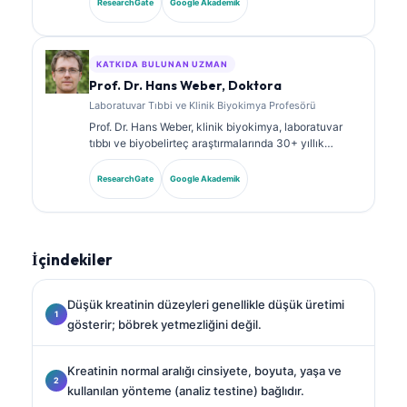
ResearchGate
Google Akademik
biyobelirteç panelleri ile laboratuvar analizi üzerine
kapsamlı şekilde yayın yapmıştır.
KATKIDA BULUNAN UZMAN
Prof. Dr. Hans Weber, Doktora
Laboratuvar Tıbbi ve Klinik Biyokimya Profesörü
Prof. Dr. Hans Weber, klinik biyokimya, laboratuvar
tıbbı ve biyobelirteç araştırmalarında 30+ yıllık
uzmanlığa sahiptir. Alman Klinik Kimya Derneği’nin
eski Başkanıdır; tanısal panel analizi, biyobelirteç
ResearchGate
Google Akademik
standardizasyonu ve yapay zeka destekli laboratuvar
tıbbı alanlarında uzmanlaşmıştır.
İçindekiler
Düşük kreatinin düzeyleri genellikle düşük üretimi
gösterir; böbrek yetmezliğini değil.
Kreatinin normal aralığı cinsiyete, boyuta, yaşa ve
kullanılan yönteme (analiz testine) bağlıdır.