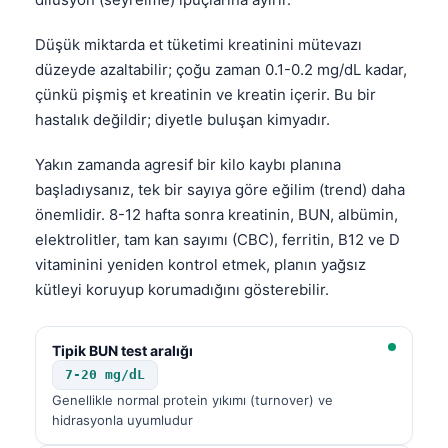
Frysk
Düşük miktarda et tüketimi kreatinini mütevazı
Esperanto
düzeyde azaltabilir; çoğu zaman 0.1-0.2 mg/dL kadar,
Беларуская мова
çünkü pişmiş et kreatinin ve kreatin içerir. Bu bir
hastalık değildir; diyetle buluşan kimyadır.
Татар теле
Кыргызча
Yakın zamanda agresif bir kilo kaybı planına
ئۇيغۇرچە
başladıysanız, tek bir sayıya göre eğilim (trend) daha
önemlidir. 8-12 hafta sonra kreatinin, BUN, albümin,
Cebuano
elektrolitler, tam kan sayımı (CBC), ferritin, B12 ve D
Basa Jawa
vitaminini yeniden kontrol etmek, planın yağsız
ພາສາລາວ
kütleyi koruyup korumadığını gösterebilir.
Монгол
Afrikaans
Tipik BUN test aralığı
7-20 mg/dL
العربية المغربية
Genellikle normal protein yıkımı (turnover) ve
Occitan
hidrasyonla uyumludur