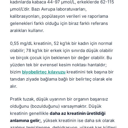
kadınlarda kabaca 44-97 µmol/L, erkeklerde 62-115
µmol/L’dir. Bazı Avrupa laboratuvarları,
kalibrasyonları, popülasyon verileri ve raporlama
gelenekleri farklı olduğu için biraz farklı referans
aralıkları kullanır.
0,55 mg/dL kreatinin, 52 kg’lık bir kadın için normal
olabilir; 78 kg’lık bir erkek için sınırda düşük olabilir
ve birçok çocuk için beklenen bir değer olabilir. Bu
yüzden tek bir evrensel kesim noktası hantaldır;
bizim
biyobelirteç kılavuzu
kreatinini tek başına bir
tanıdan ziyade bağlama bağlı bir belirteç olarak ele
alır.
Pratik tuzak, düşük uyarının bir organın başarısız
olduğunu (bozulduğunu) varsaymaktır. Düşük
kreatinin genellikle
daha az kreatinin üretildiği
anlamına gelir;
, yüksek kreatinin ise daha sık olarak
azalmış temizlenme, dehidrasyon, yüksek kas kütlesi,