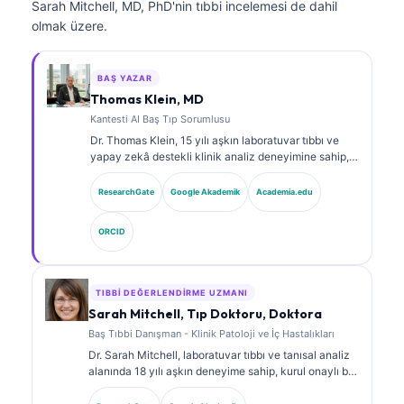
Sarah Mitchell, MD, PhD'nin tıbbi incelemesi de dahil
olmak üzere.
BAŞ YAZAR
Thomas Klein, MD
Kantesti AI Baş Tıp Sorumlusu
Dr. Thomas Klein, 15 yılı aşkın laboratuvar tıbbı ve
yapay zekâ destekli klinik analiz deneyimine sahip,
kurul onaylı bir klinik hematolog ve dâhiliye
uzmanıdır. Kantesti AI bünyesinde Tıbbi Direktör
ResearchGate
Google Akademik
Academia.edu
olarak, tescilli sinir ağının tıbbi doğruluğuna ilişkin
klinik gözetim sağlar. Dr. Klein, biyobelirteç
ORCID
yorumlanması ve laboratuvar tıbbı konularında
laboratuvar tanılarına ilişkin kapsamlı yayınlar
yapmıştır.
TIBBI DEĞERLENDIRME UZMANI
Sarah Mitchell, Tıp Doktoru, Doktora
Baş Tıbbi Danışman - Klinik Patoloji ve İç Hastalıkları
Dr. Sarah Mitchell, laboratuvar tıbbı ve tanısal analiz
alanında 18 yılı aşkın deneyime sahip, kurul onaylı bir
klinik patologdur. Klinik kimya alanında uzmanlık
sertifikalarına sahiptir ve klinik uygulamada