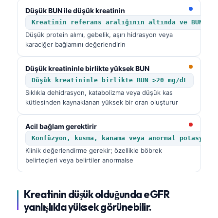
Gàidhlig
Düşük BUN ile düşük kreatinin
Euskara
Kreatinin referans aralığının altında ve BUN <7
Македонски јазик
Düşük protein alımı, gebelik, aşırı hidrasyon veya
karaciğer bağlamını değerlendirin
Latviešu valoda
Galego
Düşük kreatininle birlikte yüksek BUN
Düşük kreatininle birlikte BUN >20 mg/dL
অসমীয়া
Sıklıkla dehidrasyon, katabolizma veya düşük kas
සිංහල
kütlesinden kaynaklanan yüksek bir oran oluşturur
سنڌي
Acil bağlam gerektirir
پښتو
Konfüzyon, kusma, kanama veya anormal potasyon 
Klinik değerlendirme gerekir; özellikle böbrek
belirteçleri veya belirtiler anormalse
Slovenčina
Hrvatski
Kreatinin düşük olduğunda eGFR
Suomi
yanlışlıkla yüksek görünebilir.
Қазақ тілі