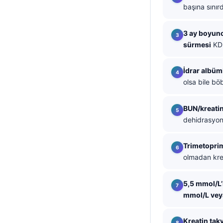
başına sınır
தமிழ்
తెలుగు
3 ay boyunc
sürmesi
KDI
मराठी
اردو
İdrar albüm
বাংলা
olsa bile böb
Shqip
BUN/kreatin
Magyar
dehidrasyon,
Slovenščina
Trimetoprim,
한국어
olmadan krea
Polski
Lietuvių kalba
5,5 mmol/L
mmol/L vey
Русский
ქართული
Kreatin tak