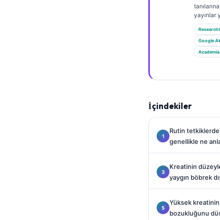
Gàidhlig
tanılarına
yayınlar 
Euskara
Research
Македонски јазик
Google A
Latviešu valoda
Academia
Galego
অসমীয়া
සිංහල
İçindekiler
سنڌي
پښتو
Rutin tetkiklerd
genellikle ne anl
Slovenčina
Kreatinin düzeyl
yaygın böbrek dı
Hrvatski
Suomi
Yüksek kreatinin
Қазақ тілі
bozukluğunu dü