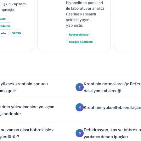
biyobelirteç panelleri
 ilişkin kapsamlı
ile laboratuvar analizi
yapmıştır.
üzerine kapsamlı
Gate
şekilde yayın
yapmıştır.
kademik
.edu
ORCID
ResearchGate
Google Akademik
e yüksek kreatinin sonucu
Kreatinin normal aralığı: Refera
ama gelir
nasıl yanıltabileceği
erinin yükselmesine yol açan
Kreatinini yükseltebilen ilaçla
şı nedenler
 ne zaman olası böbrek işlev
Dehidrasyon, kas ve böbrek n
şündürür?
yardımcı desen ipuçları