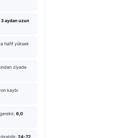
z
3 aydan uzun
ca hafif yüksek
ından ziyade
syon kaybı
 gerekir;
6,0
dırabilir;
24-72