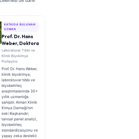
incelemesi de dahil
KATKIDA BULUNAN
UZMAN
Prof. Dr. Hans
Weber, Doktora
Laboratuvar Tıbbi ve
Klinik Biyokimya
Profesörü
Prof. Dr. Hans Weber,
klinik biyokimya,
laboratuvar tıbbı ve
biyobelirteç
araştırmalarında 30+
yıllık uzmanlığa
sahiptir. Alman Klinik
Kimya Derneği’nin
eski Başkanıdır;
tanısal panel analizi,
biyobelirteç
standardizasyonu ve
yapay zeka destekli