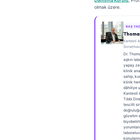
Danışma Kurulu
, Pro
Frysk
olmak üzere.
Esperanto
Беларуская мова
BAŞ YA
Thomas
Татар теле
Kantesti A
Sorumlus
Кыргызча
Dr. Thomas
ئۇيغۇرچە
aşkın lab
yapay ze
Cebuano
klinik an
sahip, kur
Basa Jawa
klinik he
dâhiliye 
ພາສາລາວ
Kantesti 
Монгол
Tıbbi Dir
tescilli si
Afrikaans
doğruluğu
gözetim sa
العربية المغربية
biyobelir
yorumlan
Occitan
laboratuv
konuların