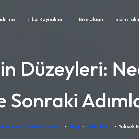
ndırma
Tıbbi Kaynaklar
Bize Ulaşın
Bizim tak
n Düzeyleri: Ne
e Sonraki Adıml
a, Almanya'da Üretilmiştir
>
Blog
>
Makaleler
>
Yüksek K