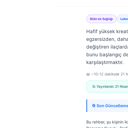
Böbrek Sağlığı
Labo
Hafif yüksek krea
egzersizden, daha
değiştiren ilaçlar
bunu başlangıç değ
karşılaştırmaktır.
📖 ~10-12 dakika
📅
21 
📝 Yayınlandı:
21 Nisa
🔄 Son Güncelleme
Norsk bokmål
Bu rehber, şu kişinin li
Ślōnskŏ gŏdka