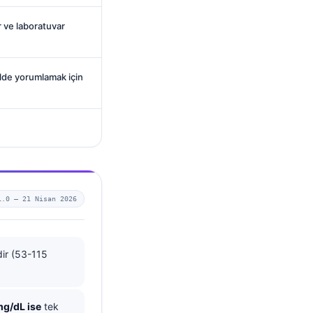
er ve laboratuvar
ilde yorumlamak için
1.0 —
21 Nisan 2026
dir (53-115
mg/dL ise
tek