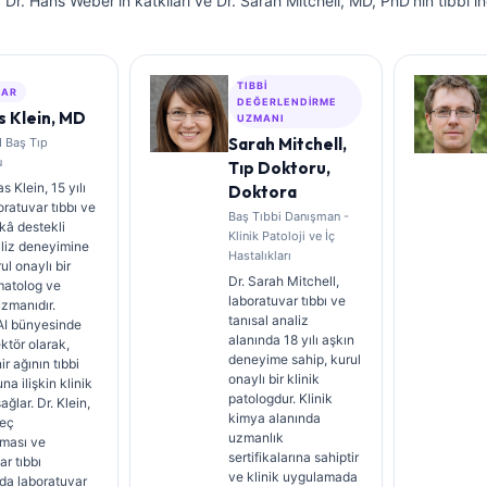
f. Dr. Hans Weber'in katkıları ve Dr. Sarah Mitchell, MD, PhD'nin tıbbi 
TIBBI
ZAR
DEĞERLENDIRME
 Klein, MD
UZMANI
Sarah Mitchell,
I Baş Tıp
u
Tıp Doktoru,
 Klein, 15 yılı
Doktora
oratuvar tıbbı ve
Baş Tıbbi Danışman -
kâ destekli
Klinik Patoloji ve İç
aliz deneyimine
Hastalıkları
ul onaylı bir
Dr. Sarah Mitchell,
matolog ve
laboratuvar tıbbı ve
uzmanıdır.
tanısal analiz
AI bünyesinde
alanında 18 yılı aşkın
ektör olarak,
deneyime sahip, kurul
nir ağının tıbbi
onaylı bir klinik
na ilişkin klinik
patologdur. Klinik
ğlar. Dr. Klein,
kimya alanında
teç
uzmanlık
ması ve
sertifikalarına sahiptir
ar tıbbı
ve klinik uygulamada
da laboratuvar