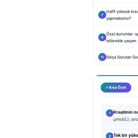
Català
Hafif yüksek kr
O‘zbekcha
yapmalısınız?
Українська
Özel durumlar: sp
አማርኛ
böbrekle yaşam
Kiswahili
ភាសាខ្មែរ
Sıkça Sorulan So
ဗမာစာ
ไทย
Tagalog
⚡ Kısa Özet
Tiếng Việt
Bahasa Melayu
Kreatinin n
മലയാളം
µmol/L); anc
ಕನ್ನಡ
Tek bir yük
ગુજરાતી