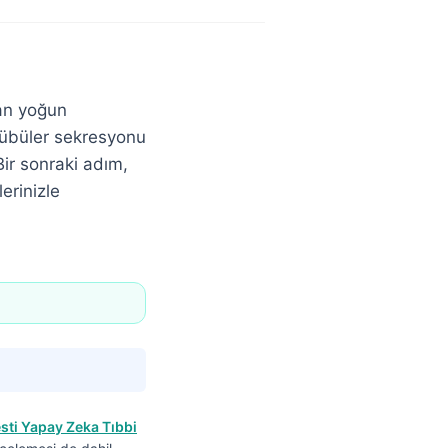
an yoğun
tübüler sekresyonu
Bir sonraki adım,
erinizle
sti Yapay Zeka Tıbbi