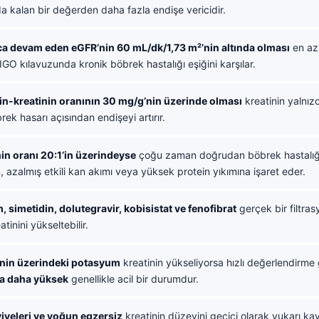
da kalan bir değerden daha fazla endişe vericidir.
a devam eden eGFR’nin 60 mL/dk/1,73 m²’nin altında olması
en a
GO kılavuzunda kronik böbrek hastalığı eşiğini karşılar.
in-kreatinin oranının 30 mg/g’nin üzerinde olması
kreatinin yalnız
rek hasarı açısından endişeyi artırır.
in oranı 20:1’in üzerindeyse
çoğu zaman doğrudan böbrek hastalığ
 azalmış etkili kan akımı veya yüksek protein yıkımına işaret eder.
 simetidin, dolutegravir, kobisistat ve fenofibrat
gerçek bir filtra
tinini yükseltebilir.
’nin üzerindeki potasyum
kreatinin yükseliyorsa hızlı değerlendirme
a daha yüksek
genellikle acil bir durumdur.
viyeleri ve yoğun egzersiz
kreatinin düzeyini geçici olarak yukarı kay