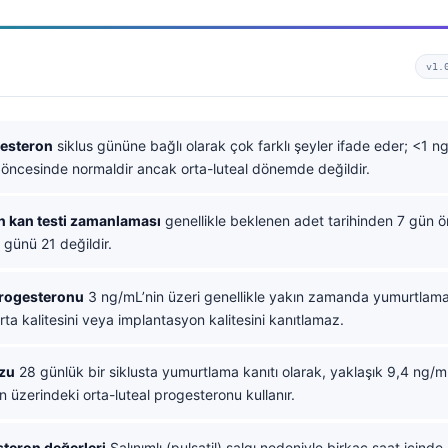
v1.
esteron
siklus gününe bağlı olarak çok farklı şeyler ifade eder; <1 
öncesinde normaldir ancak orta-luteal dönemde değildir.
n kan testi zamanlaması
genellikle beklenen adet tarihinden 7 gün ö
s günü 21 değildir.
progesteronu
3 ng/mL’nin üzeri genellikle yakın zamanda yumurtlama
a kalitesini veya implantasyon kalitesini kanıtlamaz.
uzu
28 günlük bir siklusta yumurtlama kanıtı olarak, yaklaşık 9,4 ng/
n üzerindeki orta-luteal progesteronu kullanır.
steron değerleri
Salınımlı (pulsatil) salgı nedeniyle birkaç saat içinde 