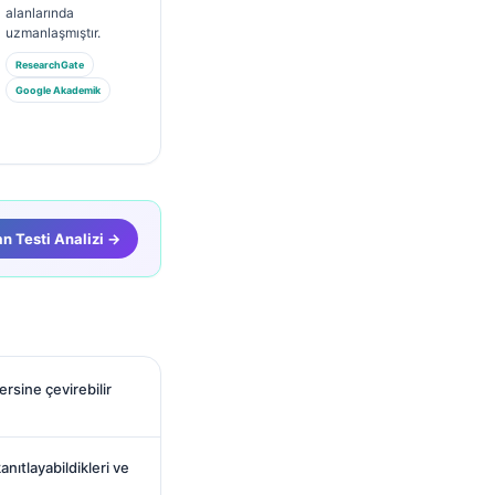
alanlarında
uzmanlaşmıştır.
ResearchGate
Google Akademik
n Testi Analizi →
rsine çevirebilir
nıtlayabildikleri ve