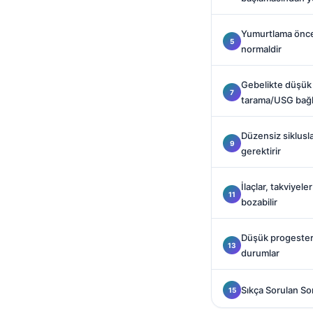
Català
O‘zbekcha
Yumurtlama önce
normaldir
Українська
አማርኛ
Gebelikte düşük
tarama/USG bağla
Kiswahili
ភាសាខ្មែរ
Düzensiz siklusla
ဗမာစာ
gerektirir
ไทย
İlaçlar, takviyele
Tagalog
bozabilir
Tiếng Việt
Düşük progestero
Bahasa Melayu
durumlar
മലയാളം
ಕನ್ನಡ
Sıkça Sorulan So
ગુજરાતી