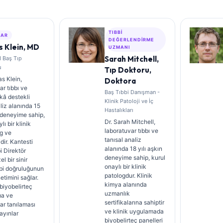
TIBBI
ZAR
DEĞERLENDIRME
 Klein, MD
UZMANI
Sarah Mitchell,
I Baş Tıp
u
Tıp Doktoru,
s Klein,
Doktora
ar tıbbı ve
Baş Tıbbi Danışman -
kâ destekli
Klinik Patoloji ve İç
aliz alanında 15
Hastalıkları
n deneyime sahip,
Dr. Sarah Mitchell,
lı bir klinik
laboratuvar tıbbı ve
g ve
tanısal analiz
dir. Kantesti
alanında 18 yılı aşkın
i Direktör
deneyime sahip, kurul
el bir sinir
onaylı bir klinik
bbi doğruluğunun
patologdur. Klinik
etimini sağlar.
kimya alanında
 biyobelirteç
uzmanlık
a ve
sertifikalarına sahiptir
ar tanılaması
ve klinik uygulamada
ayınlar
biyobelirteç panelleri