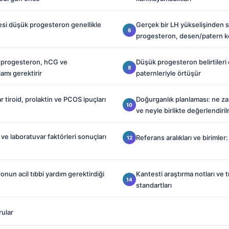
si düşük progesteron genellikle
Gerçek bir LH yükselişinden 
progesteron, desen/patern ko
 progesteron, hCG ve
Düşük progesteron belirtileri
mı gerektirir
paternleriyle örtüşür
r tiroid, prolaktin ve PCOS ipuçları
Doğurganlık planlaması: ne za
ve neyle birlikte değerlendiril
r ve laboratuvar faktörleri sonuçları
Referans aralıkları ve birimler
nun acil tıbbi yardım gerektirdiği
Kantesti araştırma notları ve 
standartları
rular