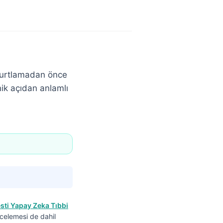
umurtlamadan önce
inik açıdan anlamlı
sti Yapay Zeka Tıbbi
incelemesi de dahil