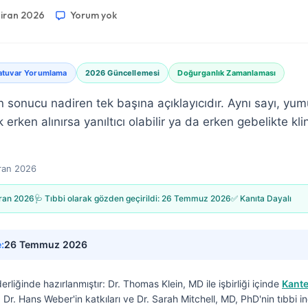
ziran 2026
Yorum yok
atuvar Yorumlama
2026 Güncellemesi
Doğurganlık Zamanlaması
 sonucu nadiren tek başına açıklayıcıdır. Aynı sayı, y
k erken alınırsa yanıltıcı olabilir ya da erken gebelikte kl
ran 2026
ran 2026
🩺 Tıbbi olarak gözden geçirildi:
26 Temmuz 2026
✅ Kanıta Dayalı
:
26 Temmuz 2026
derliğinde hazırlanmıştır:
Dr. Thomas Klein, MD
ile işbirliği içinde
Kante
f. Dr. Hans Weber'in katkıları ve Dr. Sarah Mitchell, MD, PhD'nin tıbbi 