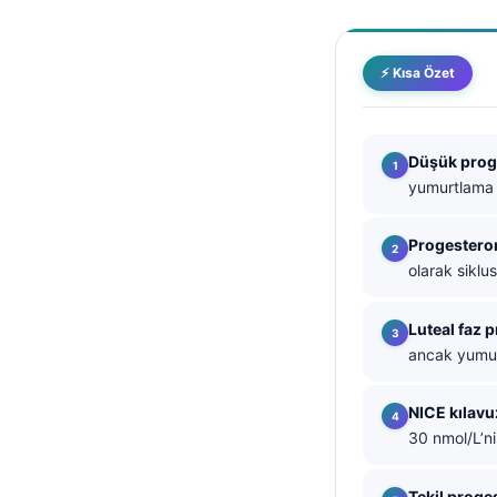
தமிழ்
తెలుగు
⚡ Kısa Özet
मराठी
اردو
Düşük prog
বাংলা
yumurtlama 
Shqip
Progestero
Magyar
olarak siklu
Slovenščina
한국어
Luteal faz 
ancak yumurt
Polski
Lietuvių kalba
NICE kılav
Русский
30 nmol/L’ni
ქართული
Tekil proge