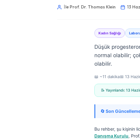
İle Prof. Dr. Thomas Klein
13 Ha
Kadın Sağlığı
Labor
Düşük progesteron
normal olabilir; ço
olabilir.
📖 ~11 dakika
📅
13 Hazi
📝 Yayınlandı:
13 Hazi
🔄 Son Güncelleme
Norsk bokmål
Bu rehber, şu kişinin li
Danışma Kurulu
, Pro
Ślōnskŏ gŏdka