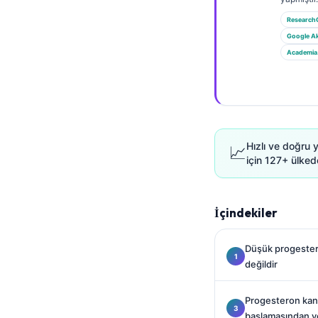
Gàidhlig
Research
Euskara
Google A
Македонски јазик
Academia
Latviešu valoda
Galego
অসমীয়া
සිංහල
Hızlı ve doğru 
📈
için 127+ ülkede
سنڌي
پښتو
İçindekiler
Slovenčina
Düşük progester
Hrvatski
değildir
Suomi
Progesteron kan
Қазақ тілі
başlamasından y