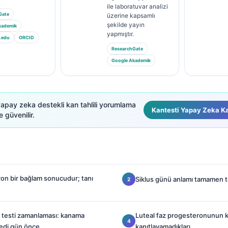
ile laboratuvar analizi
Gate
üzerine kapsamlı
şekilde yayın
kademik
yapmıştır.
.edu
ORCID
ResearchGate
Google Akademik
yapay zeka destekli kan tahlili yorumlama
Kantesti Yapay Zeka Ka
 güvenilir.
on bir bağlam sonucudur; tanı
Siklus günü anlamı tamamen te
 testi zamanlaması: kanama
Luteal faz progesteronunun ka
edi gün önce
kanıtlayamadıkları