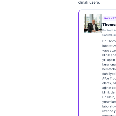
olmak üzere.
Frysk
Esperanto
BAŞ YA
Беларуская мова
Thomas
Kantesti A
Татар теле
Sorumlus
Кыргызча
Dr. Thoma
laboratuv
ئۇيغۇرچە
yapay ze
klinik an
Cebuano
yılı aşkı
kurul onay
Basa Jawa
hematolo
ພາສາລາວ
dahiliyeci
AI’de Tıbb
Монгол
olarak, öz
ağının tı
Afrikaans
klinik den
Dr. Klein,
العربية المغربية
yorumlam
laboratuv
Occitan
üzerine y
yapmıştır.