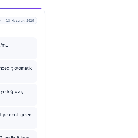
0 —
13 Haziran 2026
ng/mL
ncedir; otomatik
yı doğrular;
mL’ye denk gelen
2 kat ile 8 kata