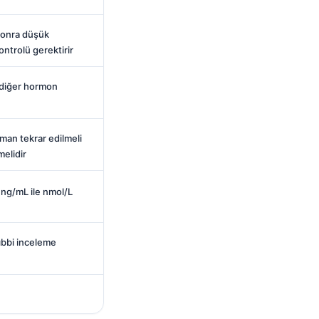
sonra düşük
ntrolü gerektirir
 diğer hormon
man tekrar edilmeli
melidir
: ng/mL ile nmol/L
tıbbi inceleme