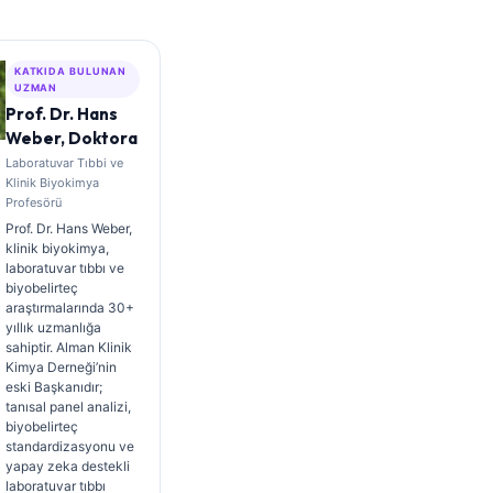
KATKIDA BULUNAN
UZMAN
Prof. Dr. Hans
Weber, Doktora
Laboratuvar Tıbbi ve
Klinik Biyokimya
Profesörü
Prof. Dr. Hans Weber,
klinik biyokimya,
laboratuvar tıbbı ve
biyobelirteç
araştırmalarında 30+
yıllık uzmanlığa
sahiptir. Alman Klinik
Kimya Derneği’nin
eski Başkanıdır;
tanısal panel analizi,
biyobelirteç
standardizasyonu ve
yapay zeka destekli
laboratuvar tıbbı