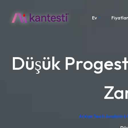
Ev
Fiyatla
Düşük Proges
Za
AI Kan Testi Analizörü
Düş