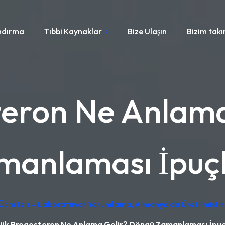
ndırma
Tıbbi Kaynaklar
Bize Ulaşın
Bizim tak
teron Ne Anlama
manlaması İpuçl
 Ücretsiz – Laboratuvar Yorumlama, Almanya'da Üretilmiştir
ük Progesteron Ne Anlama Gelir? Döngü Zamanlaması İpuç