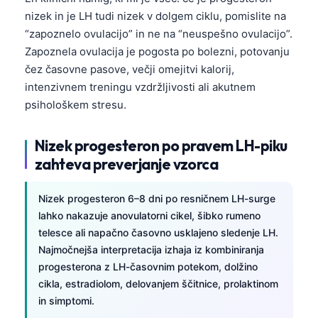
nizek in je LH tudi nizek v dolgem ciklu, pomislite na
“zapoznelo ovulacijo” in ne na “neuspešno ovulacijo”.
Zapoznela ovulacija je pogosta po bolezni, potovanju
čez časovne pasove, večji omejitvi kalorij,
intenzivnem treningu vzdržljivosti ali akutnem
psihološkem stresu.
Nizek progesteron po pravem LH-piku
zahteva preverjanje vzorca
Nizek progesteron 6–8 dni po resničnem LH-surge
lahko nakazuje anovulatorni cikel, šibko rumeno
telesce ali napačno časovno usklajeno sledenje LH.
Najmočnejša interpretacija izhaja iz kombiniranja
progesterona z LH-časovnim potekom, dolžino
cikla, estradiolom, delovanjem ščitnice, prolaktinom
in simptomi.