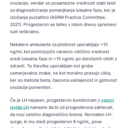
ovulacije, vendar so posamezne vrednosti slabi testi
za diagnosticiranje pomanjkanja lutealne faze, ker je
izločanje pulzatilno (ASRM Practice Committee,
2021). Progesteron se lahko v istem dnevu spremeni
tudi večkratno.
Nekatere ambulante za plodnost uporabljajo >10
ng/mL kot pomirjujočo naravno-ciklično vrednost
sredi lutealne faze in >15 ng/mL po določenih ciklih z
zdravili. Te številke uporabljam kot grobe
usmerjevalne znake, ne kot moralno presojo cikla,
ker so metoda testa, časovna usklajenost in gotovost
ovulacije pomembni.
Če je LH nejasen, progesteron kombiniram z
vzorci
izvida LH
namesto da bi od progesterona zahtevali,
da nosi celotno diagnostično breme. Normalen LH-
surge, ki mu sledi progesteron 8 ng/mL, pove