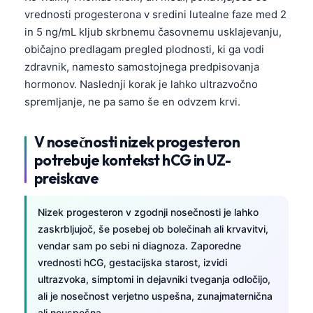
Gàidhlig
vrednosti progesterona v sredini lutealne faze med 2
Euskara
in 5 ng/mL kljub skrbnemu časovnemu usklajevanju,
Македонски јазик
običajno predlagam pregled plodnosti, ki ga vodi
zdravnik, namesto samostojnega predpisovanja
Latviešu valoda
hormonov. Naslednji korak je lahko ultrazvočno
Galego
spremljanje, ne pa samo še en odvzem krvi.
অসমীয়া
V nosečnosti nizek progesteron
සිංහල
potrebuje kontekst hCG in UZ-
سنڌي
preiskave
پښتو
Nizek progesteron v zgodnji nosečnosti je lahko
zaskrbljujoč, še posebej ob bolečinah ali krvavitvi,
Slovenčina
vendar sam po sebi ni diagnoza. Zaporedne
Hrvatski
vrednosti hCG, gestacijska starost, izvidi
Suomi
ultrazvoka, simptomi in dejavniki tveganja odločijo,
ali je nosečnost verjetno uspešna, zunajmaternična
Қазақ тілі
ali neuspešna.