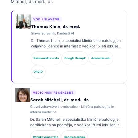
Mitchell, dr. med., dr.
VODILNI AVTOR
Thomas Klein, dr. med.
Glavni zdravnik, Kantesti AI
Dr. Thomas Klein je specialist klinične hematologije z
veljavno licenco in internist z več kot 15 leti izkušenj
na področju laboratorijske medicine in klinične
analize s pomočjo umetne inteligence. Kot glavni
Raziskovalna vrata
Google Učenjak
Academia.edu
medicinski direktor pri Kantesti AI zagotavlja klinični
nadzor nad medicinsko točnostjo lastniškega
ORCID
nevronskega omrežja. Dr. Klein je objavil prispevke o
interpretaciji biomarkerjev in laboratorijski
diagnostiki.
MEDICINSKI RECENZENT
Sarah Mitchell, dr. med., dr.
Glavni zdravstveni svetovalec - klinična patologija in
interna medicina
Dr. Sarah Mitchell je specialistka klinične patologije,
certificirana na področju, z več kot 18 leti izkušenj na
področju laboratorijske medicine in diagnostične
analize. Ima specialna certifikata iz klinične kemije in
Raziskovalna vrata
Google Učenjak