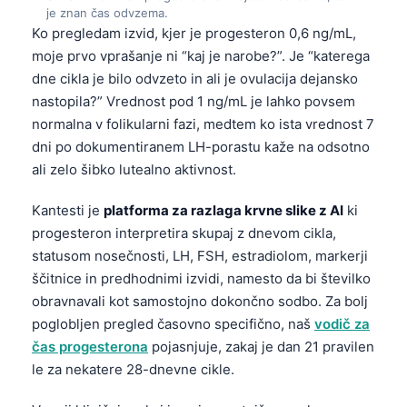
je znan čas odvzema.
Ko pregledam izvid, kjer je progesteron 0,6 ng/mL,
moje prvo vprašanje ni “kaj je narobe?”. Je “katerega
dne cikla je bilo odvzeto in ali je ovulacija dejansko
nastopila?” Vrednost pod 1 ng/mL je lahko povsem
normalna v folikularni fazi, medtem ko ista vrednost 7
dni po dokumentiranem LH-porastu kaže na odsotno
ali zelo šibko lutealno aktivnost.
Kantesti je
platforma za razlaga krvne slike z AI
ki
progesteron interpretira skupaj z dnevom cikla,
statusom nosečnosti, LH, FSH, estradiolom, markerji
ščitnice in predhodnimi izvidi, namesto da bi številko
obravnavali kot samostojno dokončno sodbo. Za bolj
poglobljen pregled časovno specifično, naš
vodič za
čas progesterona
pojasnjuje, zakaj je dan 21 pravilen
le za nekatere 28-dnevne cikle.