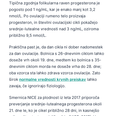
Tipična zgodnja folikularna raven progesterona je
pogosto pod 1 ng/mL, kar je enako manj kot 3,2
nmol/L. Po ovulaciji rumeno telo proizvaja
progesteron, in številni ovulacijski cikli pokažejo
srednje-lutealne vrednosti nad 3 ng/mL, oziroma
približno 9,5 nmol/L.
Praktična past je, da dan cikla ni dober nadomestek
za dan ovulacije. Bolnica s 26-dnevnim ciklom lahko
doseže vrh okoli 19. dne, medtem ko bolnica s 35-
dnevnim ciklom morda ne doseže vrha do 28. dne;
oba vzorca sta lahko zdrava vzorca ovulacije. Zato
širok
normalne vrednosti krvnih preiskav
lahko
zavaja, če ignorirajo fiziologijo.
Smernica NICE za plodnost iz leta 2017 priporoča
preverjanje srednje-lutealnega progesterona okoli
21. dne le, ko je cikel približno 28 dni, in kasnejšo