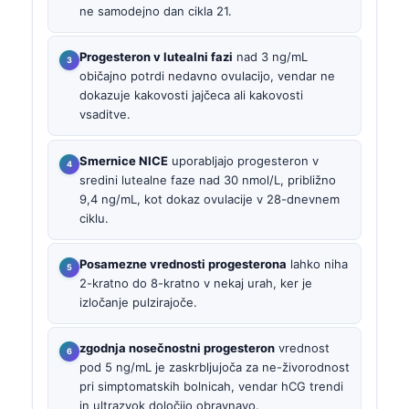
ne samodejno dan cikla 21.
Progesteron v lutealni fazi
nad 3 ng/mL
običajno potrdi nedavno ovulacijo, vendar ne
dokazuje kakovosti jajčeca ali kakovosti
vsaditve.
Smernice NICE
uporabljajo progesteron v
sredini lutealne faze nad 30 nmol/L, približno
9,4 ng/mL, kot dokaz ovulacije v 28-dnevnem
ciklu.
Posamezne vrednosti progesterona
lahko niha
2-kratno do 8-kratno v nekaj urah, ker je
izločanje pulzirajoče.
zgodnja nosečnostni progesteron
vrednost
pod 5 ng/mL je zaskrbljujoča za ne-živorodnost
pri simptomatskih bolnicah, vendar hCG trendi
in ultrazvok določijo obravnavo.