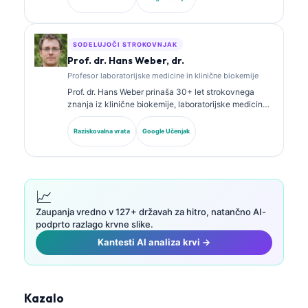
je obsežno objavljala o panelih biomarkerjev in
laboratorijski analizi v klinični praksi.
SODELUJOČI STROKOVNJAK
Prof. dr. Hans Weber, dr.
Profesor laboratorijske medicine in klinične biokemije
Prof. dr. Hans Weber prinaša 30+ let strokovnega
znanja iz klinične biokemije, laboratorijske medicine
in raziskav biomarkerjev. Nekdanji predsednik
Nemškega društva za klinično kemijo se osredotoča
Raziskovalna vrata
Google Učenjak
na analizo diagnostičnih panelov, standardizacijo
biomarkerjev in laboratorijsko medicino s pomočjo AI.
📈
Zaupanja vredno v 127+ državah za hitro, natančno
AI
-
podprto razlago krvne slike.
Kantesti AI analiza krvi →
Kazalo