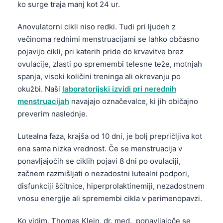
ko surge traja manj kot 24 ur.
Frysk
Anovulatorni cikli niso redki. Tudi pri ljudeh z
Esperanto
večinoma rednimi menstruacijami se lahko občasno
Беларуская мова
pojavijo cikli, pri katerih pride do krvavitve brez
Татар теле
ovulacije, zlasti po spremembi telesne teže, motnjah
Кыргызча
spanja, visoki količini treninga ali okrevanju po
okužbi. Naši
laboratorijski izvidi pri nerednih
ئۇيغۇرچە
menstruacijah
navajajo označevalce, ki jih običajno
Cebuano
preverim naslednje.
Basa Jawa
Lutealna faza, krajša od 10 dni, je bolj prepričljiva kot
ພາສາລາວ
ena sama nizka vrednost. Če se menstruacija v
Монгол
ponavljajočih se ciklih pojavi 8 dni po ovulaciji,
začnem razmišljati o nezadostni lutealni podpori,
Afrikaans
disfunkciji ščitnice, hiperprolaktinemiji, nezadostnem
العربية المغربية
vnosu energije ali spremembi cikla v perimenopavzi.
Occitan
Ko vidim, Thomas Klein, dr. med., ponavljajoče se