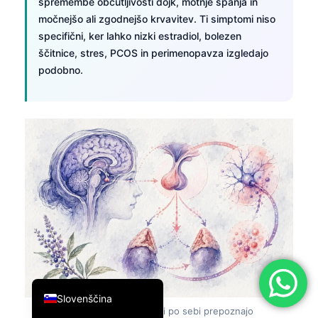
spremembe občutljivosti dojk, motnje spanja in
简体中文
močnejšo ali zgodnejšo krvavitev. Ti simptomi niso
specifični, ker lahko nizki estradiol, bolezen
Română
ščitnice, stres, PCOS in perimenopavza izgledajo
Türkçe
podobno.
Ελληνικά
Português
Español
Italiano
עִבְרִית
Français
العربية
Deutsch
English
Slovenščina
Slika 8:
Simptomi redko sami po sebi prepoznajo