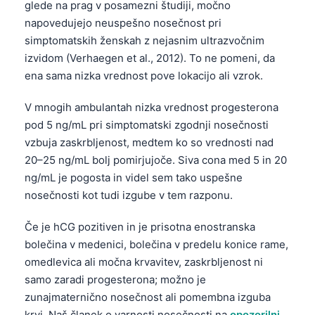
glede na prag v posamezni študiji, močno
தமிழ்
napovedujejo neuspešno nosečnost pri
simptomatskih ženskah z nejasnim ultrazvočnim
తెలుగు
izvidom (Verhaegen et al., 2012). To ne pomeni, da
मराठी
ena sama nizka vrednost pove lokacijo ali vzrok.
اردو
V mnogih ambulantah nizka vrednost progesterona
বাংলা
pod 5 ng/mL pri simptomatski zgodnji nosečnosti
Shqip
vzbuja zaskrbljenost, medtem ko so vrednosti nad
20–25 ng/mL bolj pomirjujoče. Siva cona med 5 in 20
Magyar
ng/mL je pogosta in videl sem tako uspešne
한국어
nosečnosti kot tudi izgube v tem razponu.
Polski
Če je hCG pozitiven in je prisotna enostranska
Lietuvių kalba
bolečina v medenici, bolečina v predelu konice rame,
Русский
omedlevica ali močna krvavitev, zaskrbljenost ni
ქართული
samo zaradi progesterona; možno je
zunajmaternično nosečnost ali pomembna izguba
Čeština
krvi. Naš članek o varnosti nosečnosti na
opozorilni