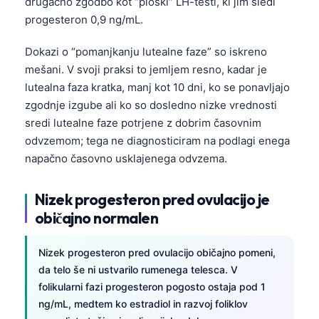
drugačno zgodbo kot “ploski” LH-testi, ki jim sledi
progesteron 0,9 ng/mL.
Dokazi o “pomanjkanju lutealne faze” so iskreno
mešani. V svoji praksi to jemljem resno, kadar je
lutealna faza kratka, manj kot 10 dni, ko se ponavljajo
zgodnje izgube ali ko so dosledno nizke vrednosti
sredi lutealne faze potrjene z dobrim časovnim
odvzemom; tega ne diagnosticiram na podlagi enega
napačno časovno usklajenega odvzema.
Nizek progesteron pred ovulacijo je
običajno normalen
Nizek progesteron pred ovulacijo običajno pomeni,
da telo še ni ustvarilo rumenega telesca. V
folikularni fazi progesteron pogosto ostaja pod 1
ng/mL, medtem ko estradiol in razvoj foliklov