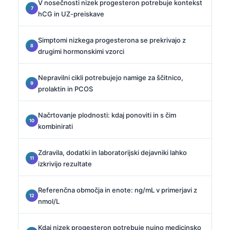
V nosečnosti nizek progesteron potrebuje kontekst
hCG in UZ-preiskave
Simptomi nizkega progesterona se prekrivajo z
drugimi hormonskimi vzorci
Nepravilni cikli potrebujejo namige za ščitnico,
prolaktin in PCOS
Načrtovanje plodnosti: kdaj ponoviti in s čim
kombinirati
Zdravila, dodatki in laboratorijski dejavniki lahko
izkrivijo rezultate
Referenčna območja in enote: ng/mL v primerjavi z
nmol/L
Kdaj nizek progesteron potrebuje nujno medicinsko