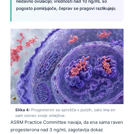
nedavno ovulacijo; vrednosti nad 10 ng/mL so
pogosto pomirjujoče, čeprav se pragovi razlikujejo.
Slika 4:
Progesteron se sprošča v pulzih, zato ima en
sam vzorec svoje omejitve.
ASRM Practice Committee navaja, da ena sama raven
progesterona nad 3 ng/mL zagotavlja dokaz