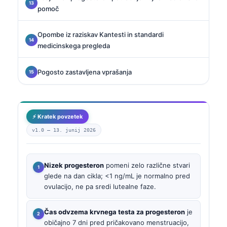
pomoč
Opombe iz raziskav Kantesti in standardi
medicinskega pregleda
Pogosto zastavljena vprašanja
⚡ Kratek povzetek
v1.0 —
13. junij 2026
Nizek progesteron
pomeni zelo različne stvari
glede na dan cikla; <1 ng/mL je normalno pred
ovulacijo, ne pa sredi lutealne faze.
Čas odvzema krvnega testa za progesteron
je
običajno 7 dni pred pričakovano menstruacijo,