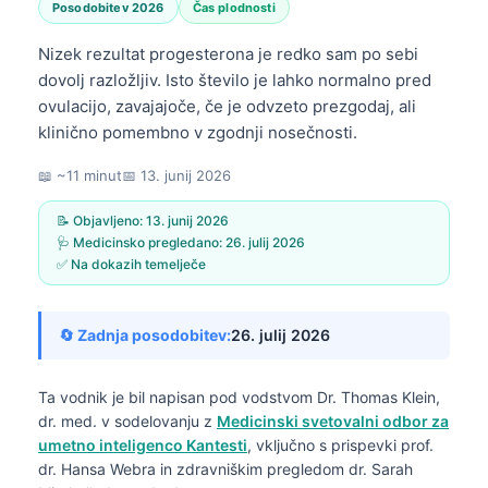
Posodobitev 2026
Čas plodnosti
Nizek rezultat progesterona je redko sam po sebi
dovolj razložljiv. Isto število je lahko normalno pred
ovulacijo, zavajajoče, če je odvzeto prezgodaj, ali
klinično pomembno v zgodnji nosečnosti.
📖 ~11 minut
📅
13. junij 2026
📝 Objavljeno:
13. junij 2026
🩺 Medicinsko pregledano:
26. julij 2026
✅ Na dokazih temelječe
🔄 Zadnja posodobitev:
26. julij 2026
Ta vodnik je bil napisan pod vodstvom
Dr. Thomas Klein,
dr. med.
v sodelovanju z
Medicinski svetovalni odbor za
umetno inteligenco Kantesti
, vključno s prispevki prof.
dr. Hansa Webra in zdravniškim pregledom dr. Sarah