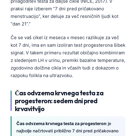
prilagoditev testa za daljše cikle (NICE, 2017). V
praksi raje izberem “7 dni pred pričakovano
menstruacijo”, ker deluje za več resničnih ljudi kot
“dan 21”.”
Če se vaš cikel iz meseca v mesec razlikuje za več
kot 7 dni, ima en sam izoliran test progesterona šibek
signal. V takem primeru rezultat običajno kombiniram
z sledenjem LH v urinu, premiki bazalne temperature,
zgodovino dolžine cikla in včasih tudi z dokazom o
razpoku folikla na ultrazvoku.
Čas odvzema krvnega testa za
progesteron: sedem dni pred
krvavitvijo
Čas odvzema krvnega testa za progesteron
je
najbolje načrtovati približno 7 dni pred pričakovano