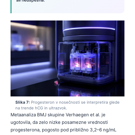
Català
O‘zbekcha
Українська
አማርኛ
Kiswahili
ភាសាខ្មែរ
ဗမာစာ
ไทย
Tagalog
Tiếng Việt
Slika 7:
Progesteron v nosečnosti se interpretira glede
Bahasa Melayu
na trende hCG in ultrazvok.
മലയാളം
Metaanaliza BMJ skupine Verhaegen et al. je
ugotovila, da zelo nizke posamezne vrednosti
ಕನ್ನಡ
progesterona, pogosto pod približno 3,2–6 ng/mL
ગુજરાતી