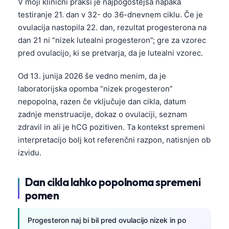
V moji klinični praksi je najpogostejša napaka
testiranje 21. dan v 32- do 36-dnevnem ciklu. Če je
ovulacija nastopila 22. dan, rezultat progesterona na
dan 21 ni “nizek lutealni progesteron”; gre za vzorec
pred ovulacijo, ki se pretvarja, da je lutealni vzorec.
Od 13. junija 2026 še vedno menim, da je
laboratorijska opomba “nizek progesteron”
nepopolna, razen če vključuje dan cikla, datum
zadnje menstruacije, dokaz o ovulaciji, seznam
zdravil in ali je hCG pozitiven. Ta kontekst spremeni
interpretacijo bolj kot referenčni razpon, natisnjen ob
izvidu.
Dan cikla lahko popolnoma spremeni
pomen
Progesteron naj bi bil pred ovulacijo nizek in po