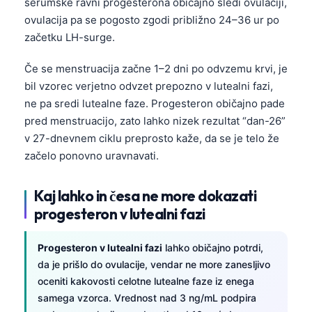
serumske ravni progesterona običajno sledi ovulaciji,
ovulacija pa se pogosto zgodi približno 24–36 ur po
začetku LH-surge.
Če se menstruacija začne 1–2 dni po odvzemu krvi, je
bil vzorec verjetno odvzet prepozno v lutealni fazi,
ne pa sredi lutealne faze. Progesteron običajno pade
pred menstruacijo, zato lahko nizek rezultat “dan-26”
v 27-dnevnem ciklu preprosto kaže, da se je telo že
začelo ponovno uravnavati.
Kaj lahko in česa ne more dokazati
progesteron v lutealni fazi
Progesteron v lutealni fazi
lahko običajno potrdi,
da je prišlo do ovulacije, vendar ne more zanesljivo
oceniti kakovosti celotne lutealne faze iz enega
samega vzorca. Vrednost nad 3 ng/mL podpira