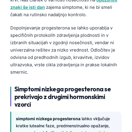
日本語
znaki še isti dan
zajema simptome, ki ne bi smeli
Eesti
čakati na rutinsko nadaljnjo kontrolo.
Azərbaycan dili
Dopolnjevanje progesterona se lahko uporablja v
Bosanski
specifičnih protokolih zdravljenja plodnosti in v
Svenska
izbranih situacijah v zgodnji nosečnosti, vendar ni
univerzalna rešitev za nizko vrednost. Odločitev je
Српски језик
odvisna od predhodnih izgub, krvavitve, izvidov
Íslenska
ultrazvoka, vrste cikla zdravljenja in prakse lokalnih
Հայերեն
smernic.
Bahasa Indonesia
Simptomi nizkega progesterona se
हिन्दी
prekrivajo z drugimi hormonskimi
Nederlands
vzorci
Dansk
simptomi nizkega progesterona
lahko vključuje
Български
kratke lutealne faze, predmenstrualno opažanje,
فارسی