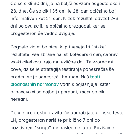
Če so cikli 30 dni, je najboljši odvzem pogosto okoli
23. dne. Če so cikli 35 dni, je 28. dan običajno bolj
informativen kot 21. dan. Nizek rezultat, odvzet 2–3
dni po ovulaciji, je običajno prezgodaj, ker se
progesteron še vedno dviguje.
Pogosto vidim bolnice, ki prinesejo tri “nizke”
rezultate, vse zbrane na isti koledarski dan, čeprav
vsaki cikel ovulirajo na različne dni. Ta vzorec mi
pove, da se je strategija testiranja ponesrečila še
preden se je ponesrečil hormon. Naš
testi
plodnostnih hormonov
vodnik pojasnjuje, kateri
označevalci so najbolj uporabni, kadar so cikli
neredni.
Deluje preprosto pravilo: če uporabljate urinske teste
LH, progesteron narišite približno 7 dni po
pozitivnem “surgu”, ne naslednje jutro. Povišanje