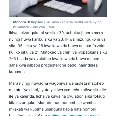
Mchoro 3:
Kupima siku saba kabla ya hedhi mara nyingi
hukamata kilele cha luteal.
Ikiwa mizunguko ni ya siku 30, uchukuaji bora mara
nyingi huwa karibu siku ya 23. Ikiwa mizunguko ni ya
siku 35, siku ya 28 kwa kawaida huwa na taarifa zaidi
kuliko siku ya 21. Matokeo ya chini yaliyopatikana siku
2–3 baada ya ovulation kwa kawaida huwa mapema
sana kwa sababu progesterone bado inaendelea
kupanda.
Mara nyingi huwaona wagonjwa wanaoleta matokeo
matatu “ya chini,” yote yakiwa yamechukuliwa siku ile
ile ya kalenda, licha ya kuwa na ovulation siku tofauti
kila mzunguko. Muundo huo hunambia kwamba
mkakati wa kupima ulianguka kabla hata homoni
haijafanya kazi. Wetu
vipimo vya homoni za uzazi