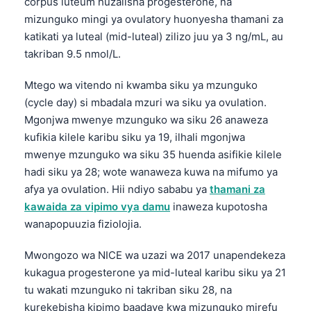
corpus luteum huzalisha progesterone, na
mizunguko mingi ya ovulatory huonyesha thamani za
katikati ya luteal (mid-luteal) zilizo juu ya 3 ng/mL, au
takriban 9.5 nmol/L.
Mtego wa vitendo ni kwamba siku ya mzunguko
(cycle day) si mbadala mzuri wa siku ya ovulation.
Mgonjwa mwenye mzunguko wa siku 26 anaweza
kufikia kilele karibu siku ya 19, ilhali mgonjwa
mwenye mzunguko wa siku 35 huenda asifikie kilele
hadi siku ya 28; wote wanaweza kuwa na mifumo ya
afya ya ovulation. Hii ndiyo sababu ya
thamani za
kawaida za vipimo vya damu
inaweza kupotosha
wanapopuuzia fiziolojia.
Mwongozo wa NICE wa uzazi wa 2017 unapendekeza
kukagua progesterone ya mid-luteal karibu siku ya 21
tu wakati mzunguko ni takriban siku 28, na
kurekebisha kipimo baadaye kwa mizunguko mirefu