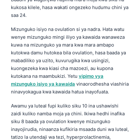
Català
kukosa kilele, hasa wakati ongezeko hudumu chini ya
saa 24.
O‘zbekcha
Українська
Mizunguko isiyo na ovulation si ya nadra. Hata watu
አማርኛ
wenye mizunguko mingi iliyo ya kawaida wanaweza
kuwa na mizunguko ya mara kwa mara ambapo
ភាសាខ្មែរ
kutokwa damu hutokea bila ovulation, hasa baada ya
ဗမာစာ
mabadiliko ya uzito, kuvurugika kwa usingizi,
ไทย
kuongezeka kwa kiasi cha mazoezi, au kupona
kutokana na maambukizi. Yetu
vipimo vya
Tagalog
mizunguko isiyo ya kawaida
vinaorodhesha viashiria
Tiếng Việt
ninavyokagua kwa kawaida hatua inayofuata.
Bahasa Melayu
Awamu ya luteal fupi kuliko siku 10 ina ushawishi
മലയാളം
zaidi kuliko namba moja ya chini. Ikiwa hedhi inafika
ಕನ್ನಡ
siku 8 baada ya ovulation kwenye mizunguko
ગુજરાતી
inayojirudia, ninaanza kufikiria msaada duni wa luteal,
tatizo la utendaji wa tezi, hyperprolactinemia,
தமிழ்