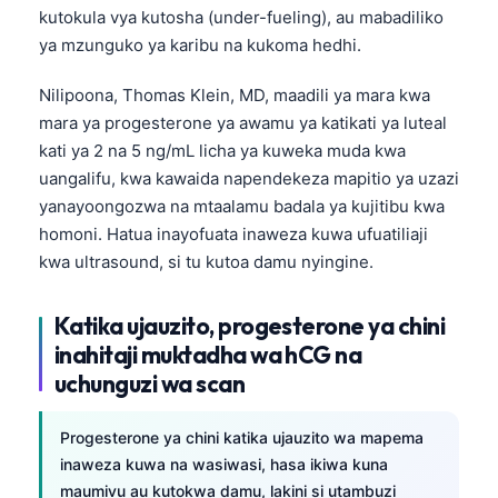
kutokula vya kutosha (under-fueling), au mabadiliko
తెలుగు
ya mzunguko ya karibu na kukoma hedhi.
मराठी
Nilipoona, Thomas Klein, MD, maadili ya mara kwa
اردو
mara ya progesterone ya awamu ya katikati ya luteal
বাংলা
kati ya 2 na 5 ng/mL licha ya kuweka muda kwa
uangalifu, kwa kawaida napendekeza mapitio ya uzazi
Shqip
yanayoongozwa na mtaalamu badala ya kujitibu kwa
Magyar
homoni. Hatua inayofuata inaweza kuwa ufuatiliaji
Slovenščina
kwa ultrasound, si tu kutoa damu nyingine.
한국어
Katika ujauzito, progesterone ya chini
Polski
inahitaji muktadha wa hCG na
Lietuvių kalba
uchunguzi wa scan
Русский
ქართული
Progesterone ya chini katika ujauzito wa mapema
inaweza kuwa na wasiwasi, hasa ikiwa kuna
Čeština
maumivu au kutokwa damu, lakini si utambuzi