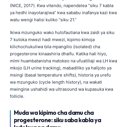
(NICE, 2017). Kwa vitendo, napendelea “siku 7 kabla
ya hedhi inayotarajiwa” kwa sababu inafanya kazi kwa
watu wengi halisi kuliko “siku 21.”
Ikiwa mzunguko wako hutofautiana kwa zaidi ya siku
7 kutoka mwezi hadi mwezi, kipimo kimoja
kilichochukuliwa bila mpangilio (isolated) cha
progesterone kinaashiria dhaifu. Katika hali hiyo,
mimi huambatanisha matokeo na ufuatiliaji wa LH kwa
mkojo (LH urine tracking), mabadiliko ya halijoto ya
msingi (basal temperature shifts), historia ya urefu
wa mzunguko (cycle length history), na wakati
mwingine ushahidi wa ultrasound wa kupasuka kwa
follicle.
Muda wa kipimo cha damu cha
progesterone: siku saba kabla ya