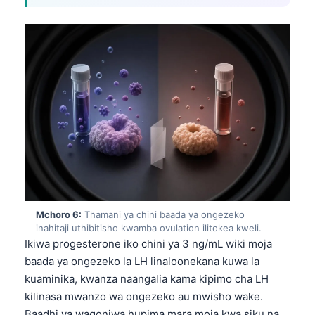
Gàidhlig
Euskara
Македонски јазик
Latviešu valoda
Galego
অসমীয়া
සිංහල
سنڌي
پښتو
Mchoro 6:
Thamani ya chini baada ya ongezeko
inahitaji uthibitisho kwamba ovulation ilitokea kweli.
Slovenčina
Ikiwa progesterone iko chini ya 3 ng/mL wiki moja
Hrvatski
baada ya ongezeko la LH linaloonekana kuwa la
kuaminika, kwanza naangalia kama kipimo cha LH
Suomi
kilinasa mwanzo wa ongezeko au mwisho wake.
Қазақ тілі
Baadhi ya wagonjwa hupima mara moja kwa siku na