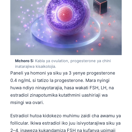
Mchoro 5:
Kabla ya ovulation, progesterone ya chini
inatarajiwa kisaikolojia.
Paneli ya homoni ya siku ya 3 yenye progesterone
0.4 ng/mL si tatizo la progesterone. Mara nyingi
huwa ndiyo ninayotarajia, hasa wakati FSH, LH, na
estradiol zinapotumika kutathmini uashiriaji wa
msingi wa ovari.
Estradiol hutoa kidokezo muhimu zaidi cha awamu ya
follicular. Ikiwa estradiol iko juu isivyotarajiwa siku ya
2–4, inaweza kukandamiza FSH na kufanya upimaji