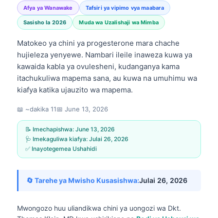
Afya ya Wanawake
Tafsiri ya vipimo vya maabara
Sasisho la 2026
Muda wa Uzalishaji wa Mimba
Matokeo ya chini ya progesterone mara chache
hujieleza yenyewe. Nambari ileile inaweza kuwa ya
kawaida kabla ya ovulesheni, kudanganya kama
itachukuliwa mapema sana, au kuwa na umuhimu wa
kiafya katika ujauzito wa mapema.
📖 ~dakika 11
📅
June 13, 2026
📝 Imechapishwa:
June 13, 2026
🩺 Imekaguliwa kiafya:
Julai 26, 2026
✅ Inayotegemea Ushahidi
🔄 Tarehe ya Mwisho Kusasishwa:
Julai 26, 2026
Mwongozo huu uliandikwa chini ya uongozi wa
Dkt.