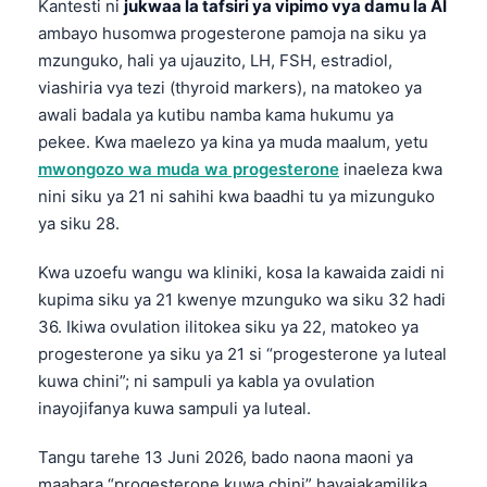
Kantesti ni
jukwaa la tafsiri ya vipimo vya damu la AI
ambayo husomwa progesterone pamoja na siku ya
mzunguko, hali ya ujauzito, LH, FSH, estradiol,
viashiria vya tezi (thyroid markers), na matokeo ya
awali badala ya kutibu namba kama hukumu ya
pekee. Kwa maelezo ya kina ya muda maalum, yetu
mwongozo wa muda wa progesterone
inaeleza kwa
nini siku ya 21 ni sahihi kwa baadhi tu ya mizunguko
ya siku 28.
Kwa uzoefu wangu wa kliniki, kosa la kawaida zaidi ni
kupima siku ya 21 kwenye mzunguko wa siku 32 hadi
36. Ikiwa ovulation ilitokea siku ya 22, matokeo ya
progesterone ya siku ya 21 si “progesterone ya luteal
kuwa chini”; ni sampuli ya kabla ya ovulation
inayojifanya kuwa sampuli ya luteal.
Tangu tarehe 13 Juni 2026, bado naona maoni ya
maabara “progesterone kuwa chini” hayajakamilika