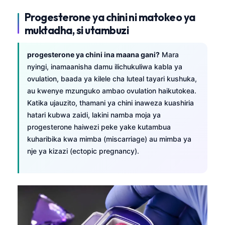
Progesterone ya chini ni matokeo ya
muktadha, si utambuzi
progesterone ya chini ina maana gani?
Mara
nyingi, inamaanisha damu ilichukuliwa kabla ya
ovulation, baada ya kilele cha luteal tayari kushuka,
au kwenye mzunguko ambao ovulation haikutokea.
Katika ujauzito, thamani ya chini inaweza kuashiria
hatari kubwa zaidi, lakini namba moja ya
progesterone haiwezi peke yake kutambua
kuharibika kwa mimba (miscarriage) au mimba ya
nje ya kizazi (ectopic pregnancy).