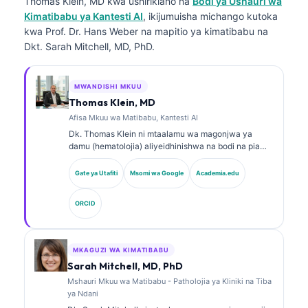
Thomas Klein, MD
kwa ushirikiano na
Bodi ya Ushauri wa
Kimatibabu ya Kantesti AI
, ikijumuisha michango kutoka
kwa Prof. Dr. Hans Weber na mapitio ya kimatibabu na
Dkt. Sarah Mitchell, MD, PhD.
MWANDISHI MKUU
Thomas Klein, MD
Afisa Mkuu wa Matibabu, Kantesti AI
Dk. Thomas Klein ni mtaalamu wa magonjwa ya
damu (hematolojia) aliyeidhinishwa na bodi na pia
daktari wa magonjwa ya ndani (internist) mwenye
uzoefu wa zaidi ya miaka 15 katika dawa za
Gate ya Utafiti
Msomi wa Google
Academia.edu
maabara na uchambuzi wa kimatibabu unaosaidiwa
na AI. Kama Afisa Mkuu wa Tiba (Chief Medical
ORCID
Officer) katika Kantesti AI, anasimamia kwa karibu
usahihi wa kimatibabu wa mtandao wa neva wa
kipekee (proprietary neural network). Dk. Klein
amechapisha kazi kuhusu tafsiri ya viashiria vya
MKAGUZI WA KIMATIBABU
kibayolojia (biomarkers) na uchunguzi wa maabara.
Sarah Mitchell, MD, PhD
Mshauri Mkuu wa Matibabu - Patholojia ya Kliniki na Tiba
ya Ndani