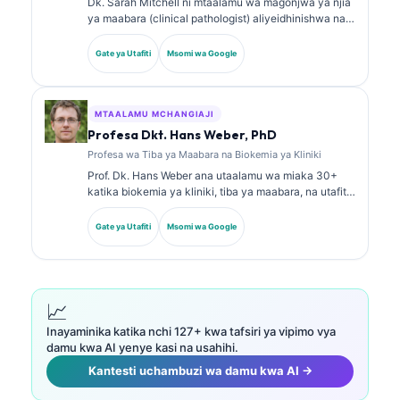
Dk. Sarah Mitchell ni mtaalamu wa magonjwa ya njia
ya maabara (clinical pathologist) aliyeidhinishwa na
bodi, mwenye zaidi ya miaka 18 ya uzoefu. Ana vyeti
vya utaalamu katika kemia ya kliniki na amechapisha
Gate ya Utafiti
Msomi wa Google
kwa wingi kuhusu paneli za viashiria vya kiafya na
uchambuzi wa maabara katika mazoezi ya kliniki.
MTAALAMU MCHANGIAJI
Profesa Dkt. Hans Weber, PhD
Profesa wa Tiba ya Maabara na Biokemia ya Kliniki
Prof. Dk. Hans Weber ana utaalamu wa miaka 30+
katika biokemia ya kliniki, tiba ya maabara, na utafiti
wa viashiria vya kiafya (biomarkers). Aliwahi kuwa
Rais wa zamani wa Jumuiya ya Ujerumani ya Kemia
Gate ya Utafiti
Msomi wa Google
ya Kliniki, na anajikita katika uchambuzi wa paneli za
uchunguzi, ulinganishaji wa viashiria vya kiafya, na
tiba ya maabara inayosaidiwa na AI.
📈
Inayaminika katika nchi 127+ kwa tafsiri ya vipimo vya
damu kwa AI yenye kasi na usahihi.
Kantesti uchambuzi wa damu kwa AI →