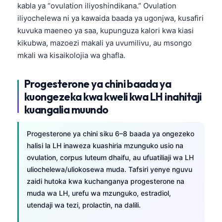
kabla ya “ovulation iliyoshindikana.” Ovulation
Frysk
iliyochelewa ni ya kawaida baada ya ugonjwa, kusafiri
Esperanto
kuvuka maeneo ya saa, kupunguza kalori kwa kiasi
kikubwa, mazoezi makali ya uvumilivu, au msongo
Беларуская мова
mkali wa kisaikolojia wa ghafla.
Татар теле
Кыргызча
Progesterone ya chini baada ya
ئۇيغۇرچە
kuongezeka kwa kweli kwa LH inahitaji
kuangalia muundo
Cebuano
Basa Jawa
Progesterone ya chini siku 6–8 baada ya ongezeko
ພາສາລາວ
halisi la LH inaweza kuashiria mzunguko usio na
Монгол
ovulation, corpus luteum dhaifu, au ufuatiliaji wa LH
uliochelewa/uliokosewa muda. Tafsiri yenye nguvu
Afrikaans
zaidi hutoka kwa kuchanganya progesterone na
العربية المغربية
muda wa LH, urefu wa mzunguko, estradiol,
utendaji wa tezi, prolactin, na dalili.
Occitan