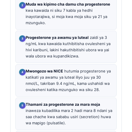
Muda wa kipimo cha damu cha progesterone
kwa kawaida ni siku 7 kabla ya hedhi
inayotarajiwa, si moja kwa moja siku ya 21 ya
mzunguko.
Progesterone ya awamu ya luteal
zaidi ya 3
ng/mL kwa kawaida kuthibitisha ovulesheni ya
hivi karibuni, lakini hakuthibitishi ubora wa yai
wala ubora wa kupandikizwa.
Mwongozo wa NICE
hutumia progesterone ya
katikati ya awamu ya luteal iliyo juu ya 30
nmol/L, takriban 9.4 ng/mL, kama ushahidi wa
ovulesheni katika mzunguko wa siku 28.
Thamani za progesterone za mara moja
inaweza kubadilika mara 2 hadi mara 8 ndani ya
saa chache kwa sababu usiri (secretion) huwa
wa mapigo (pulsatile).