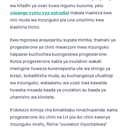
wa hifadhi ya ovari kuwa mgumu kusoma; yetu
viwango vyetu vya estradiol
makala inaeleza kwa
nini muda wa mzunguko pia una umuhimu kwa
kiashiria hicho.
Kwa mgonjwa anayejaribu kupata mimba, thamani ya
progesterone ya chini mwanzoni mwa mzunguko
haipaswi kuchochea kuongezewa progesterone.
Kutoa progesterone kabla ya ovulation wakati
mwingine huweza kunenepesha ute wa shingo ya
kizazi, kubadilisha muda, au kuchanganya ufuatiliaji
wa mzunguko; wataalamu wa uzazi kwa kawaida
huweka msaada baada ya ovulation au baada ya
uhamisho wa kiinitete.
Kidokezo kimoja cha kimatibabu ninachopenda: kama
Norsk bokmål
progesterone iko chini na LH pia iko chini kwenye
mzunguko mrefu, fikiria “ovulation iliyochelewa”
Ślōnskŏ gŏdka