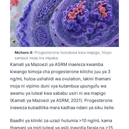
Mchoro 4:
Progesterone hutolewa kwa mapigo, hivyo
sampuli moja ina mipaka.
Kamati ya Mazoezi ya ASRM inaeleza kwamba
kiwango kimoja cha progesterone kilicho juu ya 3
ng/mL hutoa ushahidi wa ovulation, lakini thamani
moja ni vipimo duni vya kutambua upungufu wa
awamu ya luteal kwa sababu usiri ni wa mapigo
(Kamati ya Mazoezi ya ASRM, 2021). Progesterone
inaweza kubadilika mara kadhaa ndani ya siku ileile.
Baadhi ya kliniki za uzazi hutumia >10 ng/mL kama
thamani ya mid-luteal ya asili inayotia faraja na >15