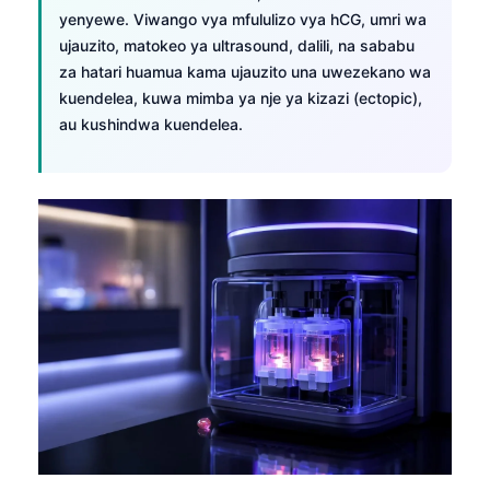
日本語
yenyewe. Viwango vya mfululizo vya hCG, umri wa
ujauzito, matokeo ya ultrasound, dalili, na sababu
Eesti
za hatari huamua kama ujauzito una uwezekano wa
Azərbaycan dili
kuendelea, kuwa mimba ya nje ya kizazi (ectopic),
Bosanski
au kushindwa kuendelea.
Svenska
Српски језик
Íslenska
Հայերեն
Bahasa Indonesia
हिन्दी
Nederlands
Dansk
Български
فارسی