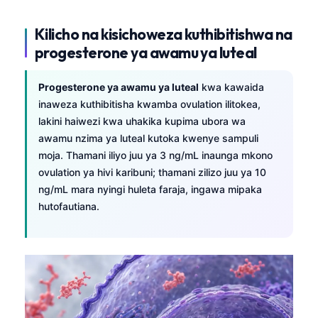
Kilicho na kisichoweza kuthibitishwa na
progesterone ya awamu ya luteal
Progesterone ya awamu ya luteal
kwa kawaida
inaweza kuthibitisha kwamba ovulation ilitokea,
lakini haiwezi kwa uhakika kupima ubora wa
awamu nzima ya luteal kutoka kwenye sampuli
moja. Thamani iliyo juu ya 3 ng/mL inaunga mkono
ovulation ya hivi karibuni; thamani zilizo juu ya 10
ng/mL mara nyingi huleta faraja, ingawa mipaka
hutofautiana.