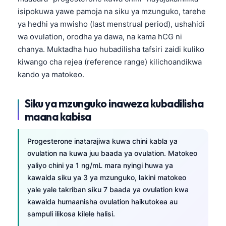
isipokuwa yawe pamoja na siku ya mzunguko, tarehe
ya hedhi ya mwisho (last menstrual period), ushahidi
wa ovulation, orodha ya dawa, na kama hCG ni
chanya. Muktadha huo hubadilisha tafsiri zaidi kuliko
kiwango cha rejea (reference range) kilichoandikwa
kando ya matokeo.
Siku ya mzunguko inaweza kubadilisha
maana kabisa
Progesterone inatarajiwa kuwa chini kabla ya
ovulation na kuwa juu baada ya ovulation. Matokeo
yaliyo chini ya 1 ng/mL mara nyingi huwa ya
kawaida siku ya 3 ya mzunguko, lakini matokeo
yale yale takriban siku 7 baada ya ovulation kwa
kawaida humaanisha ovulation haikutokea au
sampuli ilikosa kilele halisi.