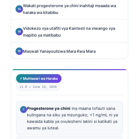
Wakati progesterone ya chini inahitaji msaada wa
haraka wa kitabibu
Vidokezo vya utafiti vya Kantesti na viwango vya
mapitio ya matibabu
Maswali Yanayoulizwa Mara Kwa Mara
⚡ Muhtasari wa Haraka
v1.0 —
June 13, 2026
Progesterone ya chini
ina maana tofauti sana
kulingana na siku ya mzunguko; <1 ng/mL ni ya
kawaida kabla ya ovulesheni lakini si katikati ya
awamu ya luteal.