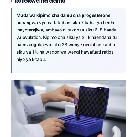
kutokwa na damu
Muda wa kipimo cha damu cha progesterone
hupangwa vyema takriban siku 7 kabla ya hedhi
inayotarajiwa, ambayo ni takriban siku 6–8 baada
ya ovulation. Kipimo cha siku ya 21 kinaendana tu
na mzunguko wa siku 28 wenye ovulation karibu
siku ya 14, na wagonjwa wengi hawafuati ratiba
hiyo ya kitabu.