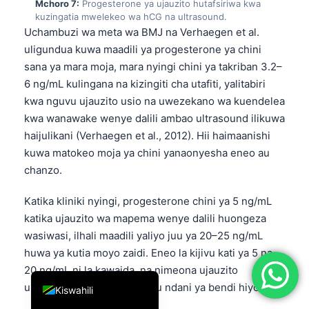
Mchoro 7:
Progesterone ya ujauzito hutafsiriwa kwa
简体中文
kuzingatia mwelekeo wa hCG na ultrasound.
Uchambuzi wa meta wa BMJ na Verhaegen et al.
Română
uligundua kuwa maadili ya progesterone ya chini
Türkçe
sana ya mara moja, mara nyingi chini ya takriban 3.2–
6 ng/mL kulingana na kizingiti cha utafiti, yalitabiri
Ελληνικά
kwa nguvu ujauzito usio na uwezekano wa kuendelea
Português
kwa wanawake wenye dalili ambao ultrasound ilikuwa
Español
haijulikani (Verhaegen et al., 2012). Hii haimaanishi
kuwa matokeo moja ya chini yanaonyesha eneo au
Italiano
chanzo.
עִבְרִית
Français
Katika kliniki nyingi, progesterone chini ya 5 ng/mL
katika ujauzito wa mapema wenye dalili huongeza
العربية
wasiwasi, ilhali maadili yaliyo juu ya 20–25 ng/mL
Deutsch
huwa ya kutia moyo zaidi. Eneo la kijivu kati ya 5 na
English
20 ng/mL ni la kawaida, na nimeona ujauzito
unaoendelea na pia upotevu ndani ya bendi hiyo.
Kiswahili