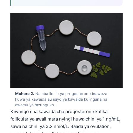
Mchoro 2:
Namba ile ile ya progesterone inaweza
kuwa ya kawaida au isiyo ya kawaida kulingana na
awamu ya mzunguko.
Kiwango cha kawaida cha progesterone katika
follicular ya awali mara nyingi huwa chini ya 1 ng/mL,
sawa na chini ya 3.2 nmol/L. Baada ya ovulation,