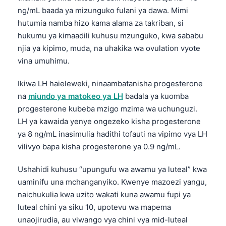
ng/mL baada ya mizunguko fulani ya dawa. Mimi
hutumia namba hizo kama alama za takriban, si
hukumu ya kimaadili kuhusu mzunguko, kwa sababu
njia ya kipimo, muda, na uhakika wa ovulation vyote
vina umuhimu.
Ikiwa LH haieleweki, ninaambatanisha progesterone
na
miundo ya matokeo ya LH
badala ya kuomba
progesterone kubeba mzigo mzima wa uchunguzi.
LH ya kawaida yenye ongezeko kisha progesterone
ya 8 ng/mL inasimulia hadithi tofauti na vipimo vya LH
vilivyo bapa kisha progesterone ya 0.9 ng/mL.
Ushahidi kuhusu “upungufu wa awamu ya luteal” kwa
uaminifu una mchanganyiko. Kwenye mazoezi yangu,
naichukulia kwa uzito wakati kuna awamu fupi ya
luteal chini ya siku 10, upotevu wa mapema
unaojirudia, au viwango vya chini vya mid-luteal