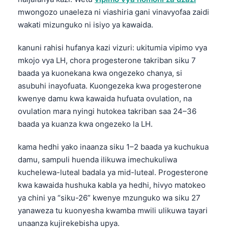
mwongozo unaeleza ni viashiria gani vinavyofaa zaidi
wakati mizunguko ni isiyo ya kawaida.
kanuni rahisi hufanya kazi vizuri: ukitumia vipimo vya
mkojo vya LH, chora progesterone takriban siku 7
baada ya kuonekana kwa ongezeko chanya, si
asubuhi inayofuata. Kuongezeka kwa progesterone
kwenye damu kwa kawaida hufuata ovulation, na
ovulation mara nyingi hutokea takriban saa 24–36
baada ya kuanza kwa ongezeko la LH.
kama hedhi yako inaanza siku 1–2 baada ya kuchukua
damu, sampuli huenda ilikuwa imechukuliwa
kuchelewa-luteal badala ya mid-luteal. Progesterone
kwa kawaida hushuka kabla ya hedhi, hivyo matokeo
ya chini ya “siku-26” kwenye mzunguko wa siku 27
yanaweza tu kuonyesha kwamba mwili ulikuwa tayari
unaanza kujirekebisha upya.