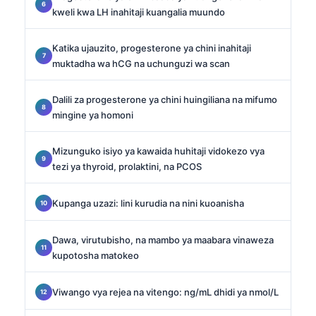
kweli kwa LH inahitaji kuangalia muundo
Katika ujauzito, progesterone ya chini inahitaji
muktadha wa hCG na uchunguzi wa scan
Dalili za progesterone ya chini huingiliana na mifumo
mingine ya homoni
Mizunguko isiyo ya kawaida huhitaji vidokezo vya
tezi ya thyroid, prolaktini, na PCOS
Kupanga uzazi: lini kurudia na nini kuoanisha
Dawa, virutubisho, na mambo ya maabara vinaweza
kupotosha matokeo
Viwango vya rejea na vitengo: ng/mL dhidi ya nmol/L