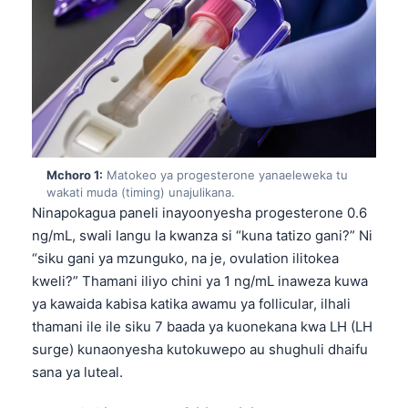
Mchoro 1:
Matokeo ya progesterone yanaeleweka tu
wakati muda (timing) unajulikana.
Ninapokagua paneli inayoonyesha progesterone 0.6
ng/mL, swali langu la kwanza si “kuna tatizo gani?” Ni
“siku gani ya mzunguko, na je, ovulation ilitokea
kweli?” Thamani iliyo chini ya 1 ng/mL inaweza kuwa
ya kawaida kabisa katika awamu ya follicular, ilhali
thamani ile ile siku 7 baada ya kuonekana kwa LH (LH
surge) kunaonyesha kutokuwepo au shughuli dhaifu
sana ya luteal.