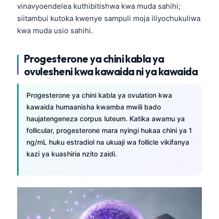
vinavyoendelea kuthibitishwa kwa muda sahihi;
siitambui kutoka kwenye sampuli moja iliyochukuliwa
kwa muda usio sahihi.
Progesterone ya chini kabla ya
ovulesheni kwa kawaida ni ya kawaida
Progesterone ya chini kabla ya ovulation kwa
kawaida humaanisha kwamba mwili bado
haujatengeneza corpus luteum. Katika awamu ya
follicular, progesterone mara nyingi hukaa chini ya 1
ng/mL huku estradiol na ukuaji wa follicle vikifanya
kazi ya kuashiria nzito zaidi.