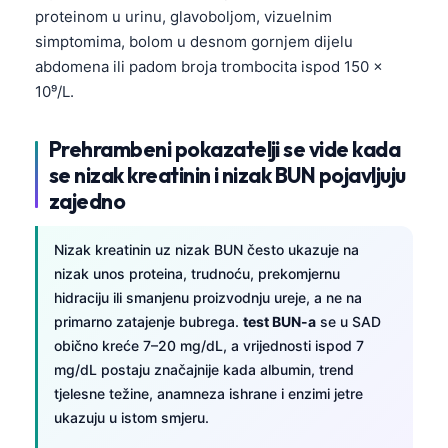
proteinom u urinu, glavoboljom, vizuelnim
simptomima, bolom u desnom gornjem dijelu
abdomena ili padom broja trombocita ispod 150 x
10⁹/L.
Prehrambeni pokazatelji se vide kada
se nizak kreatinin i nizak BUN pojavljuju
zajedno
Nizak kreatinin uz nizak BUN često ukazuje na
nizak unos proteina, trudnoću, prekomjernu
hidraciju ili smanjenu proizvodnju ureje, a ne na
primarno zatajenje bubrega.
test BUN-a
se u SAD
obično kreće 7–20 mg/dL, a vrijednosti ispod 7
mg/dL postaju značajnije kada albumin, trend
tjelesne težine, anamneza ishrane i enzimi jetre
ukazuju u istom smjeru.