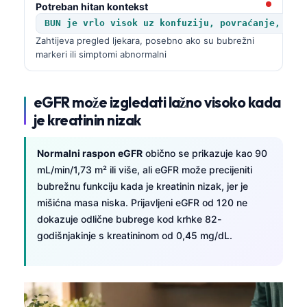
Gàidhlig
Potreban hitan kontekst
Euskara
BUN je vrlo visok uz konfuziju, povraćanje, krv
Zahtijeva pregled ljekara, posebno ako su bubrežni
Македонски јазик
markeri ili simptomi abnormalni
Latviešu valoda
Galego
eGFR može izgledati lažno visoko kada
অসমীয়া
je kreatinin nizak
සිංහල
Normalni raspon eGFR
obično se prikazuje kao 90
سنڌي
mL/min/1,73 m² ili više, ali eGFR može precijeniti
پښتو
bubrežnu funkciju kada je kreatinin nizak, jer je
mišićna masa niska. Prijavljeni eGFR od 120 ne
dokazuje odlične bubrege kod krhke 82-
Slovenčina
godišnjakinje s kreatininom od 0,45 mg/dL.
Hrvatski
Suomi
Қазақ тілі