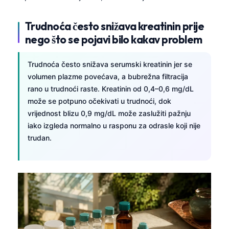
Trudnoća često snižava kreatinin prije
nego što se pojavi bilo kakav problem
Trudnoća često snižava serumski kreatinin jer se
volumen plazme povećava, a bubrežna filtracija
rano u trudnoći raste. Kreatinin od 0,4–0,6 mg/dL
može se potpuno očekivati u trudnoći, dok
vrijednost blizu 0,9 mg/dL može zaslužiti pažnju
iako izgleda normalno u rasponu za odrasle koji nije
trudan.