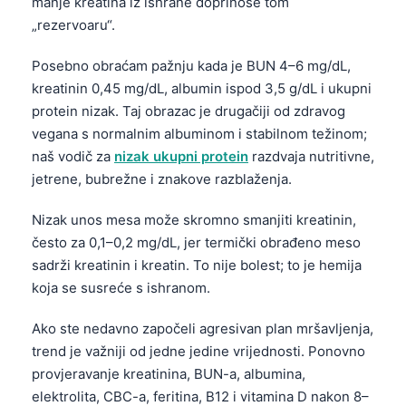
manje kreatina iz ishrane doprinose tom
„rezervoaru“.
Posebno obraćam pažnju kada je BUN 4–6 mg/dL,
kreatinin 0,45 mg/dL, albumin ispod 3,5 g/dL i ukupni
protein nizak. Taj obrazac je drugačiji od zdravog
vegana s normalnim albuminom i stabilnom težinom;
naš vodič za
nizak ukupni protein
razdvaja nutritivne,
jetrene, bubrežne i znakove razblaženja.
Nizak unos mesa može skromno smanjiti kreatinin,
često za 0,1–0,2 mg/dL, jer termički obrađeno meso
sadrži kreatinin i kreatin. To nije bolest; to je hemija
koja se susreće s ishranom.
Ako ste nedavno započeli agresivan plan mršavljenja,
trend je važniji od jedne jedine vrijednosti. Ponovno
Norsk bokmål
provjeravanje kreatinina, BUN-a, albumina,
Ślōnskŏ gŏdka
elektrolita, CBC-a, feritina, B12 i vitamina D nakon 8–