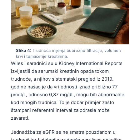
Slika 4:
Trudnoća mijenja bubrežnu filtraciju, volumen
krvi i tumačenje kreatinina.
Wiles i saradnici su u Kidney International Reports
izvijestili da serumski kreatinin opada tokom
trudnoće, a njihov sistematski pregled iz 2019.
godine našao je da vrijednosti iznad približno 77
µmol/L, odnosno 0,87 mg/dL, mogu biti abnormalne
kod mnogih trudnica. To je dobar primjer zašto
štampani referentni interval za odrasle može
zavarati.
Jednadžba za eGFR se ne smatra pouzdanom u
trudnoći jer fiziologija trudnoće narušava nekoliko