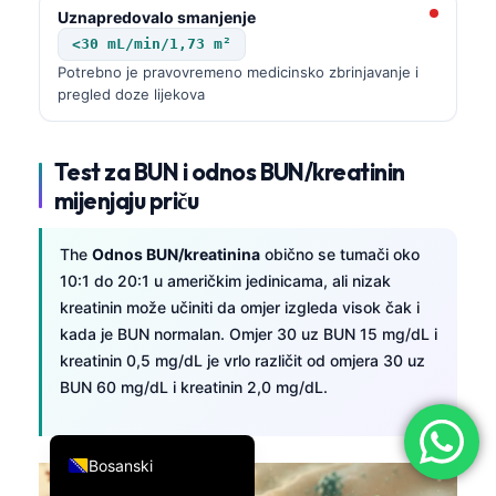
Uznapredovalo smanjenje
简体中文
<30 mL/min/1,73 m²
Română
Potrebno je pravovremeno medicinsko zbrinjavanje i
pregled doze lijekova
Türkçe
Ελληνικά
Test za BUN i odnos BUN/kreatinin
Português
mijenjaju priču
Español
Italiano
The
Odnos BUN/kreatinina
obično se tumači oko
10:1 do 20:1 u američkim jedinicama, ali nizak
עִבְרִית
kreatinin može učiniti da omjer izgleda visok čak i
Français
kada je BUN normalan. Omjer 30 uz BUN 15 mg/dL i
العربية
kreatinin 0,5 mg/dL je vrlo različit od omjera 30 uz
BUN 60 mg/dL i kreatinin 2,0 mg/dL.
Deutsch
English
Bosanski