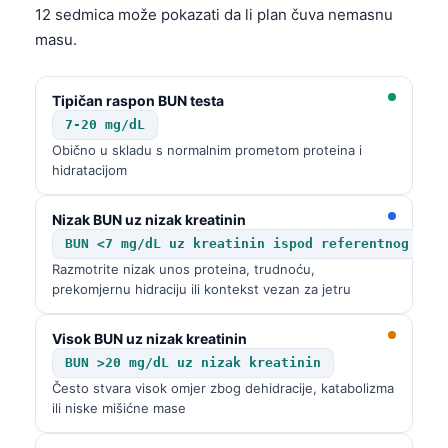
12 sedmica može pokazati da li plan čuva nemasnu
Frysk
masu.
Esperanto
Беларуская мова
Tipičan raspon BUN testa
Татар теле
7-20 mg/dL
Obično u skladu s normalnim prometom proteina i
Кыргызча
hidratacijom
ئۇيغۇرچە
Cebuano
Nizak BUN uz nizak kreatinin
BUN <7 mg/dL uz kreatinin ispod referentnog ras
Basa Jawa
Razmotrite nizak unos proteina, trudnoću,
ພາສາລາວ
prekomjernu hidraciju ili kontekst vezan za jetru
Монгол
Visok BUN uz nizak kreatinin
Afrikaans
BUN >20 mg/dL uz nizak kreatinin
العربية المغربية
Često stvara visok omjer zbog dehidracije, katabolizma
ili niske mišićne mase
Occitan