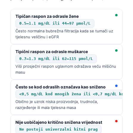
Tipičan raspon za odrasle žene
0.5–1.1 mg/dL ili 44–97 µmol/L
Često normalna bubrežna filtracija kada se tumači uz
tjelesnu veličinu i eGFR
Tipični raspon za odrasle muškarce
0.7–1.3 mg/dL ili 62–115 µmol/L
Viši prosječni raspon uglavnom odražava veću mišićnu
masu
Često se kod odraslih označava kao sniženo
<0,5 mg/dL kod mnogih žena ili <0,7 mg/dL kod m
Obično je uzrok niska proizvodnja, trudnoća,
razrjeđenje ili mala tjelesna masa
Nije uobičajeno kritično snižena vrijednost
Ne postoji univerzalni hitni prag