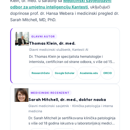
Klein, dr. med.
u saradnji sa
Medicinski savjetodavni
odbor za umjetnu inteligenciju Kantesti
, uključujući
doprinose prof. dr. Hansa Webera i medicinski pregled dr.
Sarah Mitchell, MD, PhD.
GLAVNI AUTOR
Thomas Klein, dr. med.
Glavni medicinski službenik, Kantesti AI
Dr. Thomas Klein je specijalista hematologije i
internista, certificiran od strane odbora, s više od 15
godina iskustva u laboratorijskoj medicini i kliničkoj
analizi uz pomoć vještačke inteligencije. Kao glavni
ResearchGate
Google Scholar
Academia.edu
ORCID
medicinski direktor u Kantesti AI, pruža klinički
nadzor nad medicinskom tačnošću vlasničke
neuronske mreže. Dr. Klein je opsežno objavljivao
radove o interpretaciji biomarkera i laboratorijskoj
MEDICINSKI RECENZENT
dijagnostici na temu laboratorijske medicine.
Sarah Mitchell, dr. med., doktor nauka
Glavni medicinski savjetnik - Klinička patologija i interna
medicina
Dr. Sarah Mitchell je sertifikovana klinička patologinja
s više od 18 godina iskustva u laboratorijskoj medicini
i dijagnostičkoj analizi. Ima specijalističke sertifikate