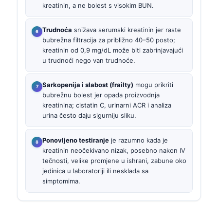
kreatinin, a ne bolest s visokim BUN.
Trudnoća
snižava serumski kreatinin jer raste
bubrežna filtracija za približno 40–50 posto;
kreatinin od 0,9 mg/dL može biti zabrinjavajući
u trudnoći nego van trudnoće.
Sarkopenija i slabost (frailty)
mogu prikriti
bubrežnu bolest jer opada proizvodnja
kreatinina; cistatin C, urinarni ACR i analiza
urina često daju sigurniju sliku.
Ponovljeno testiranje
je razumno kada je
kreatinin neočekivano nizak, posebno nakon IV
tečnosti, velike promjene u ishrani, zabune oko
jedinica u laboratoriji ili nesklada sa
simptomima.