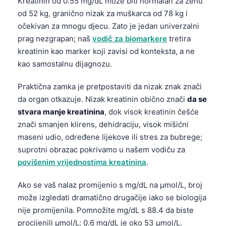
Kreatinin od 0.55 mg/dL može biti normalan za ženu
od 52 kg, granično nizak za muškarca od 78 kg i
očekivan za mnogu djecu. Zato je jedan univerzalni
prag nezgrapan; naš
vodič za biomarkere
tretira
kreatinin kao marker koji zavisi od konteksta, a ne
kao samostalnu dijagnozu.
Praktična zamka je pretpostaviti da nizak znak znači
da organ otkazuje. Nizak kreatinin obično znači
da se
stvara manje kreatinina
, dok visok kreatinin češće
znači smanjen klirens, dehidraciju, visok mišićni
maseni udio, određene lijekove ili stres za bubrege;
suprotni obrazac pokrivamo u našem vodiču za
povišenim vrijednostima kreatinina
.
Ako se vaš nalaz promijenio s mg/dL na µmol/L, broj
može izgledati dramatično drugačije iako se biologija
nije promijenila. Pomnožite mg/dL s 88.4 da biste
procijenili µmol/L; 0.6 mg/dL je oko 53 µmol/L.