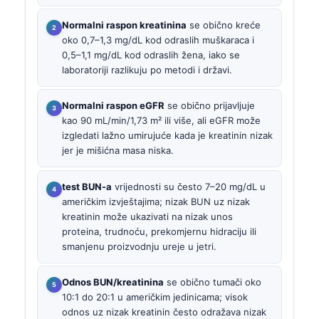
Normalni raspon kreatinina
se obično kreće
oko 0,7–1,3 mg/dL kod odraslih muškaraca i
0,5–1,1 mg/dL kod odraslih žena, iako se
laboratoriji razlikuju po metodi i državi.
Normalni raspon eGFR
se obično prijavljuje
kao 90 mL/min/1,73 m² ili više, ali eGFR može
izgledati lažno umirujuće kada je kreatinin nizak
jer je mišićna masa niska.
test BUN-a
vrijednosti su često 7–20 mg/dL u
američkim izvještajima; nizak BUN uz nizak
kreatinin može ukazivati na nizak unos
proteina, trudnoću, prekomjernu hidraciju ili
smanjenu proizvodnju ureje u jetri.
Odnos BUN/kreatinina
se obično tumači oko
10:1 do 20:1 u američkim jedinicama; visok
odnos uz nizak kreatinin često odražava nizak