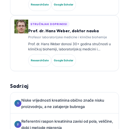
iz kliničke biohemije i opsežno je objavljivala radove
ResearchGate
Google Scholar
o panelima biomarkera i laboratorijskoj analizi u
kliničkoj praksi.
STRUČNJAK DOPRINOSI
Prof. dr. Hans Weber, doktor nauka
Profesor laboratorijske medicine i kliničke biohemije
Prof. dr. Hans Weber donosi 30+ godina stručnosti u
kliničkoj biohemiji, laboratorijskoj medicini i
istraživanju biomarkera. Bivši predsjednik Njemačkog
društva za kliničku hemiju, specijalizovan je za
ResearchGate
Google Scholar
analizu dijagnostičkih panela, standardizaciju
biomarkera i laboratorijsku medicinu uz pomoć AI.
Sadržaj
Niske vrijednosti kreatinina obično znače nisku
proizvodnju, a ne zatajenje bubrega
Referentni raspon kreatinina zavisi od pola, veličine,
dobi i metode mjerenja