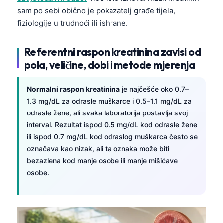
sam po sebi obično je pokazatelj građe tijela,
fiziologije u trudnoći ili ishrane.
Referentni raspon kreatinina zavisi od
pola, veličine, dobi i metode mjerenja
Normalni raspon kreatinina
je najčešće oko 0.7–
1.3 mg/dL za odrasle muškarce i 0.5–1.1 mg/dL za
odrasle žene, ali svaka laboratorija postavlja svoj
interval. Rezultat ispod 0.5 mg/dL kod odrasle žene
ili ispod 0.7 mg/dL kod odraslog muškarca često se
označava kao nizak, ali ta oznaka može biti
bezazlena kod manje osobe ili manje mišićave
osobe.