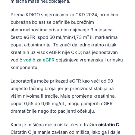
mišićna masa neuobičajena.
தமிழ்
Prema KDIGO smjernicama za CKD 2024, hronična
తెలుగు
bubrežna bolest se definiše bubrežnim
मराठी
abnormalnostima prisutnim najmanje 3 mjeseca,
često eGFR ispod 60 mL/min/1,73 m² ili markerima
اردو
poput albuminurije. To znači da jednokratno nizak
বাংলা
kreatinin uz visok eGFR nije CKD; naš jednostavan
Shqip
vodič
vodič za eGFR
objašnjava vremensku i urinsku
komponentu.
Magyar
Slovenščina
Laboratorija može prikazati eGFR kao veći od 90
umjesto tačnog broja, jer je preciznost slabija na
한국어
višim nivoima filtracije. Male promjene kreatinina,
Polski
poput 0,55 do 0,65 mg/dL, mogu pomjeriti eGFR
Lietuvių kalba
dramatičnije nego što pacijenti očekuju.
Русский
Kada je mišićna masa niska, često tražim
cistatin C
.
ქართული
Cistatin C je manje zavisan od mišića, iako ga i dalje