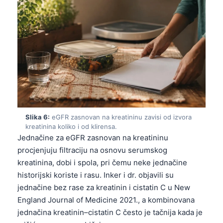
Català
O‘zbekcha
Українська
አማርኛ
Kiswahili
ភាសាខ្មែរ
ဗမာစာ
Slika 6:
eGFR zasnovan na kreatininu zavisi od izvora
ไทย
kreatinina koliko i od klirensa.
Jednačine za eGFR zasnovan na kreatininu
Tagalog
procjenjuju filtraciju na osnovu serumskog
Tiếng Việt
kreatinina, dobi i spola, pri čemu neke jednačine
Bahasa Melayu
historijski koriste i rasu. Inker i dr. objavili su
jednačine bez rase za kreatinin i cistatin C u New
മലയാളം
England Journal of Medicine 2021., a kombinovana
ಕನ್ನಡ
jednačina kreatinin–cistatin C često je tačnija kada je
ગુજરાતી