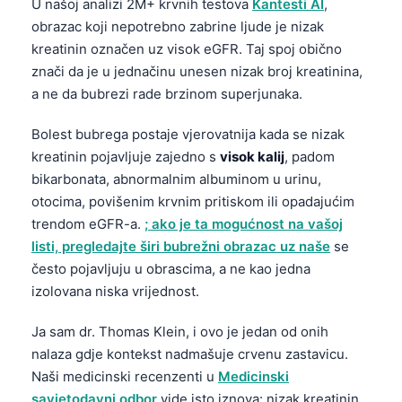
U našoj analizi 2M+ krvnih testova
Kantesti AI
,
obrazac koji nepotrebno zabrine ljude je nizak
kreatinin označen uz visok eGFR. Taj spoj obično
znači da je u jednačinu unesen nizak broj kreatinina,
a ne da bubrezi rade brzinom superjunaka.
Bolest bubrega postaje vjerovatnija kada se nizak
kreatinin pojavljuje zajedno s
visok kalij
, padom
bikarbonata, abnormalnim albuminom u urinu,
otocima, povišenim krvnim pritiskom ili opadajućim
trendom eGFR-a.
; ako je ta mogućnost na vašoj
listi, pregledajte širi bubrežni obrazac uz naše
se
često pojavljuju u obrascima, a ne kao jedna
izolovana niska vrijednost.
Ja sam dr. Thomas Klein, i ovo je jedan od onih
nalaza gdje kontekst nadmašuje crvenu zastavicu.
Naši medicinski recenzenti u
Medicinski
savjetodavni odbor
vide isto iznova: nizak kreatinin