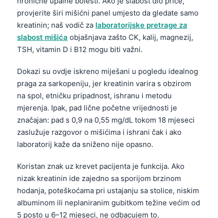
hronične upalne bolesti. Ako je slabost dio priče,
provjerite širi mišićni panel umjesto da gledate samo
kreatinin; naš vodič za
laboratorijske pretrage za
slabost mišića
objašnjava zašto CK, kalij, magnezij,
TSH, vitamin D i B12 mogu biti važni.
Dokazi su ovdje iskreno miješani u pogledu idealnog
praga za sarkopeniju, jer kreatinin varira s obzirom
na spol, etničku pripadnost, ishranu i metodu
mjerenja. Ipak, pad lične početne vrijednosti je
značajan: pad s 0,9 na 0,55 mg/dL tokom 18 mjeseci
zaslužuje razgovor o mišićima i ishrani čak i ako
laboratorij kaže da sniženo nije opasno.
Koristan znak uz krevet pacijenta je funkcija. Ako
nizak kreatinin ide zajedno sa sporijom brzinom
hodanja, poteškoćama pri ustajanju sa stolice, niskim
albuminom ili neplaniranim gubitkom težine većim od
5 posto u 6–12 mjeseci, ne odbacujem to.