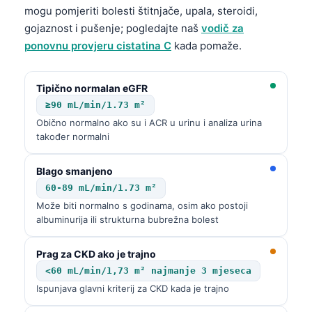
Čeština
mogu pomjeriti bolesti štitnjače, upala, steroidi,
gojaznost i pušenje; pogledajte naš
vodič za
日本語
ponovnu provjeru cistatina C
kada pomaže.
Eesti
Azərbaycan dili
Tipično normalan eGFR
Svenska
≥90 mL/min/1.73 m²
Српски језик
Obično normalno ako su i ACR u urinu i analiza urina
također normalni
Íslenska
Հայերեն
Blago smanjeno
60-89 mL/min/1.73 m²
Bahasa Indonesia
Može biti normalno s godinama, osim ako postoji
हिन्दी
albuminurija ili strukturna bubrežna bolest
Nederlands
Prag za CKD ako je trajno
Dansk
<60 mL/min/1,73 m² najmanje 3 mjeseca
Български
Ispunjava glavni kriterij za CKD kada je trajno
فارسی