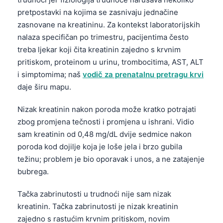
pretpostavki na kojima se zasnivaju jednačine
zasnovane na kreatininu. Za kontekst laboratorijskih
nalaza specifičan po trimestru, pacijentima često
treba ljekar koji čita kreatinin zajedno s krvnim
pritiskom, proteinom u urinu, trombocitima, AST, ALT
i simptomima; naš
vodič za prenatalnu pretragu krvi
daje širu mapu.
Nizak kreatinin nakon poroda može kratko potrajati
zbog promjena tečnosti i promjena u ishrani. Vidio
sam kreatinin od 0,48 mg/dL dvije sedmice nakon
poroda kod dojilje koja je loše jela i brzo gubila
težinu; problem je bio oporavak i unos, a ne zatajenje
bubrega.
Tačka zabrinutosti u trudnoći nije sam nizak
kreatinin. Tačka zabrinutosti je nizak kreatinin
zajedno s rastućim krvnim pritiskom, novim