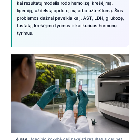
kai rezultatų modelis rodo hemolizę, krešėjimą,
lipemiją, uždelstą apdorojimą arba užterštumą. Šios
problemos dažnai paveikia kalį, AST, LDH, gliukozę,
fosfatą, krešėjimo tyrimus ir kai kuriuos hormonų
tyrimus.
4 pav.:
Mėginio kokybė gali pakeisti rezultatus dar net