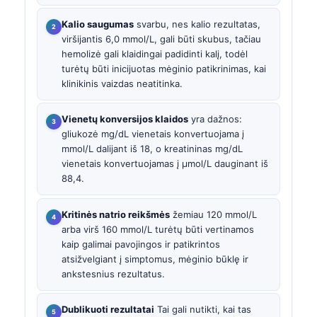
Kalio saugumas
svarbu, nes kalio rezultatas,
viršijantis 6,0 mmol/L, gali būti skubus, tačiau
hemolizė gali klaidingai padidinti kalį, todėl
turėtų būti inicijuotas mėginio patikrinimas, kai
klinikinis vaizdas neatitinka.
Vienetų konversijos klaidos
yra dažnos:
gliukozė mg/dL vienetais konvertuojama į
mmol/L dalijant iš 18, o kreatininas mg/dL
vienetais konvertuojamas į µmol/L dauginant iš
88,4.
Kritinės natrio reikšmės
žemiau 120 mmol/L
arba virš 160 mmol/L turėtų būti vertinamos
kaip galimai pavojingos ir patikrintos
atsižvelgiant į simptomus, mėginio būklę ir
ankstesnius rezultatus.
Dublikuoti rezultatai
Tai gali nutikti, kai tas