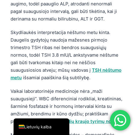
augimo, todėl paauglio ALP, atrodanti nenormali
简体中文
pagal suaugusiojo intervalą, gali būti tikėtina, kai ji
Română
derinama su normaliu bilirubinu, ALT ir GGT.
Türkçe
Skydliaukės interpretacija nėštumo metu kinta.
Ελληνικά
Daugelis gydytojų naudoja mažesnes pirmojo
Português
trimestro TSH ribas nei bendros suaugusiųjų
normos, todėl TSH 3.8 mIU/L ankstyvame nėštume
Español
gali būti tvarkomas kitaip nei ne nėščios
Italiano
suaugusiosios atveju; mūsų vadovas į
TSH nėštumo
עִבְרִית
metu
išsamiai paaiškina šią subtilybę.
Français
Vaikai laboratorinėje medicinoje nėra „maži
العربية
suaugusieji“. WBC diferenciniai rodikliai, kreatininas,
šarminė fosfatazė ir hormonų intervalai kinta su
Deutsch
amžiumi, brendimu ir kūno dydžiu; praktiškam
English
palyginimui žr. mūsų
paauglių kraujo tyrimų normos
.
Lietuvių kalba
Mano patirtimi, tyliausios klaidos – demografinės.