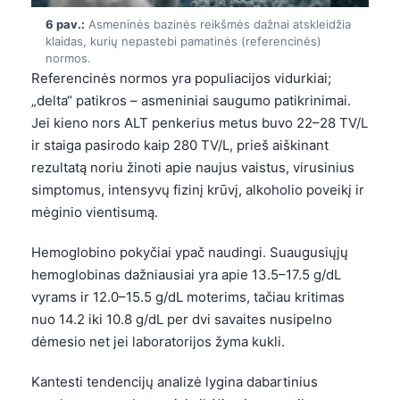
Català
6 pav.:
Asmeninės bazinės reikšmės dažnai atskleidžia
klaidas, kurių nepastebi pamatinės (referencinės)
O‘zbekcha
normos.
Українська
Referencinės normos yra populiacijos vidurkiai;
„delta“ patikros – asmeniniai saugumo patikrinimai.
አማርኛ
Jei kieno nors ALT penkerius metus buvo 22–28 TV/L
Kiswahili
ir staiga pasirodo kaip 280 TV/L, prieš aiškinant
ភាសាខ្មែរ
rezultatą noriu žinoti apie naujus vaistus, virusinius
simptomus, intensyvų fizinį krūvį, alkoholio poveikį ir
ဗမာစာ
mėginio vientisumą.
ไทย
Tagalog
Hemoglobino pokyčiai ypač naudingi. Suaugusiųjų
hemoglobinas dažniausiai yra apie 13.5–17.5 g/dL
Tiếng Việt
vyrams ir 12.0–15.5 g/dL moterims, tačiau kritimas
Bahasa Melayu
nuo 14.2 iki 10.8 g/dL per dvi savaites nusipelno
മലയാളം
dėmesio net jei laboratorijos žyma kukli.
ಕನ್ನಡ
Kantesti tendencijų analizė lygina dabartinius
ગુજરાતી