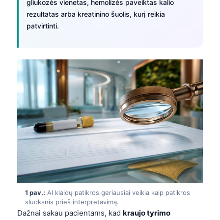
gliukozės vienetas, hemolizės paveiktas kalio
rezultatas arba kreatinino šuolis, kurį reikia
patvirtinti.
1 pav.:
AI klaidų patikros geriausiai veikia kaip patikros
sluoksnis prieš interpretavimą.
Dažnai sakau pacientams, kad
kraujo tyrimo