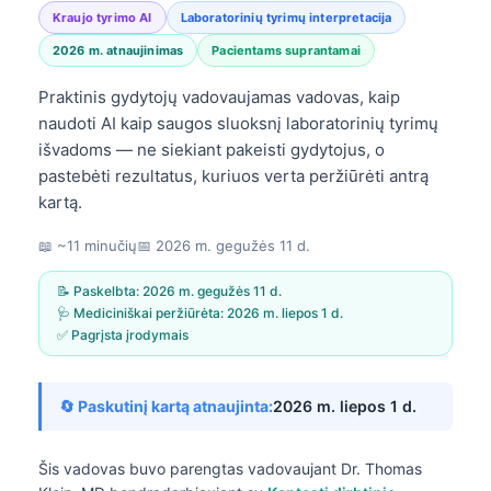
Kraujo tyrimo AI
Laboratorinių tyrimų interpretacija
2026 m. atnaujinimas
Pacientams suprantamai
Praktinis gydytojų vadovaujamas vadovas, kaip
naudoti AI kaip saugos sluoksnį laboratorinių tyrimų
išvadoms — ne siekiant pakeisti gydytojus, o
pastebėti rezultatus, kuriuos verta peržiūrėti antrą
kartą.
📖 ~11 minučių
📅
2026 m. gegužės 11 d.
📝 Paskelbta:
2026 m. gegužės 11 d.
🩺 Mediciniškai peržiūrėta:
2026 m. liepos 1 d.
✅ Pagrįsta įrodymais
🔄 Paskutinį kartą atnaujinta:
2026 m. liepos 1 d.
Šis vadovas buvo parengtas vadovaujant
Dr. Thomas