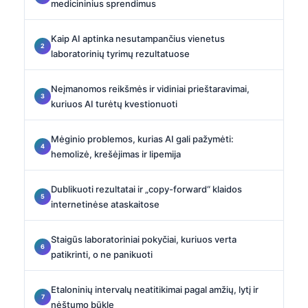
medicininius sprendimus
Kaip AI aptinka nesutampančius vienetus
laboratorinių tyrimų rezultatuose
Neįmanomos reikšmės ir vidiniai prieštaravimai,
kuriuos AI turėtų kvestionuoti
Mėginio problemos, kurias AI gali pažymėti:
hemolizė, krešėjimas ir lipemija
Dublikuoti rezultatai ir „copy-forward“ klaidos
internetinėse ataskaitose
Staigūs laboratoriniai pokyčiai, kuriuos verta
patikrinti, o ne panikuoti
Etaloninių intervalų neatitikimai pagal amžių, lytį ir
nėštumo būklę