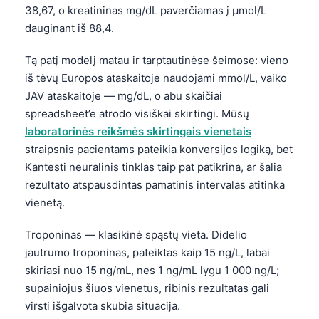
38,67, o kreatininas mg/dL paverčiamas į µmol/L
dauginant iš 88,4.
Tą patį modelį matau ir tarptautinėse šeimose: vieno
iš tėvų Europos ataskaitoje naudojami mmol/L, vaiko
JAV ataskaitoje — mg/dL, o abu skaičiai
spreadsheet’e atrodo visiškai skirtingi. Mūsų
laboratorinės reikšmės skirtingais vienetais
straipsnis pacientams pateikia konversijos logiką, bet
Kantesti neuralinis tinklas taip pat patikrina, ar šalia
rezultato atspausdintas pamatinis intervalas atitinka
vienetą.
Troponinas — klasikinė spąstų vieta. Didelio
jautrumo troponinas, pateiktas kaip 15 ng/L, labai
skiriasi nuo 15 ng/mL, nes 1 ng/mL lygu 1 000 ng/L;
supainiojus šiuos vienetus, ribinis rezultatas gali
virsti išgalvota skubia situacija.