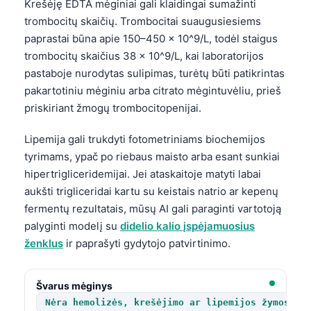
Krešėję EDTA mėginiai gali klaidingai sumažinti
trombocitų skaičių. Trombocitai suaugusiesiems
paprastai būna apie 150–450 × 10^9/L, todėl staigus
trombocitų skaičius 38 × 10^9/L, kai laboratorijos
pastaboje nurodytas sulipimas, turėtų būti patikrintas
pakartotiniu mėginiu arba citrato mėgintuvėliu, prieš
priskiriant žmogų trombocitopenijai.
Lipemija gali trukdyti fotometriniams biochemijos
tyrimams, ypač po riebaus maisto arba esant sunkiai
hipertrigliceridemijai. Jei ataskaitoje matyti labai
aukšti trigliceridai kartu su keistais natrio ar kepenų
fermentų rezultatais, mūsų AI gali paraginti vartotoją
palyginti modelį su
didelio kalio įspėjamuosius
ženklus
ir paprašyti gydytojo patvirtinimo.
Švarus mėginys
Nėra hemolizės, krešėjimo ar lipemijos žymos