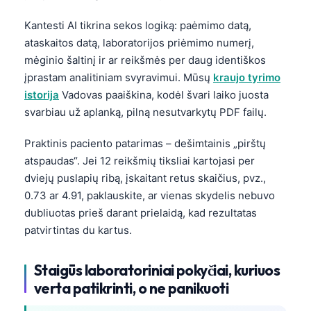
Frysk
Kantesti AI tikrina sekos logiką: paėmimo datą,
Esperanto
ataskaitos datą, laboratorijos priėmimo numerį,
mėginio šaltinį ir ar reikšmės per daug identiškos
Беларуская мова
įprastam analitiniam svyravimui. Mūsų
kraujo tyrimo
Татар теле
istorija
Vadovas paaiškina, kodėl švari laiko juosta
Кыргызча
svarbiau už aplanką, pilną nesutvarkytų PDF failų.
ئۇيغۇرچە
Praktinis paciento patarimas – dešimtainis „pirštų
Cebuano
atspaudas“. Jei 12 reikšmių tiksliai kartojasi per
Basa Jawa
dviejų puslapių ribą, įskaitant retus skaičius, pvz.,
0.73 ar 4.91, paklauskite, ar vienas skydelis nebuvo
ພາສາລາວ
dubliuotas prieš darant prielaidą, kad rezultatas
Монгол
patvirtintas du kartus.
Afrikaans
العربية المغربية
Staigūs laboratoriniai pokyčiai, kuriuos
verta patikrinti, o ne panikuoti
Occitan