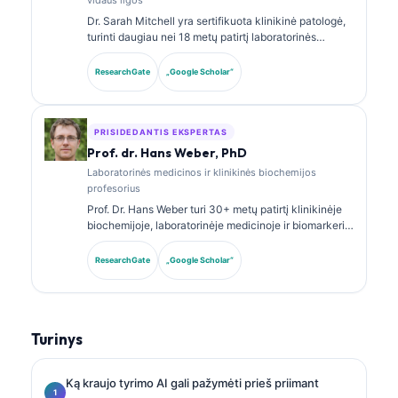
Dr. Sarah Mitchell yra sertifikuota klinikinė patologė,
turinti daugiau nei 18 metų patirtį laboratorinės
medicinos ir diagnostinės analizės srityje. Ji turi
klinikinės chemijos specializacijos sertifikatus ir
ResearchGate
„Google Scholar“
plačiai publikavo biomarkerių panelių bei
laboratorinės analizės klausimais klinikinėje
praktikoje.
PRISIDEDANTIS EKSPERTAS
Prof. dr. Hans Weber, PhD
Laboratorinės medicinos ir klinikinės biochemijos
profesorius
Prof. Dr. Hans Weber turi 30+ metų patirtį klinikinėje
biochemijoje, laboratorinėje medicinoje ir biomarkerių
tyrimuose. Buvęs Vokietijos klinikinės chemijos
draugijos prezidentas, jis specializuojasi diagnostinių
ResearchGate
„Google Scholar“
panelių analizėje, biomarkerių standartizavime ir AI
paremtos laboratorinės medicinos srityje.
Turinys
Ką kraujo tyrimo AI gali pažymėti prieš priimant