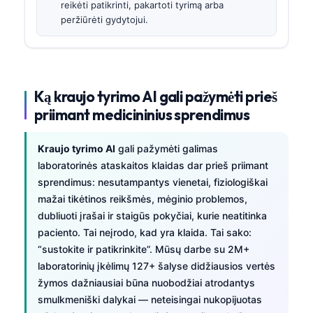
reikėti patikrinti, pakartoti tyrimą arba
peržiūrėti gydytojui.
Ką kraujo tyrimo AI gali pažymėti prieš
priimant medicininius sprendimus
Kraujo tyrimo AI
gali pažymėti galimas
laboratorinės ataskaitos klaidas dar prieš priimant
sprendimus: nesutampantys vienetai, fiziologiškai
mažai tikėtinos reikšmės, mėginio problemos,
dubliuoti įrašai ir staigūs pokyčiai, kurie neatitinka
paciento. Tai neįrodo, kad yra klaida. Tai sako:
“sustokite ir patikrinkite”. Mūsų darbe su 2M+
laboratorinių įkėlimų 127+ šalyse didžiausios vertės
žymos dažniausiai būna nuobodžiai atrodantys
smulkmeniški dalykai — neteisingai nukopijuotas