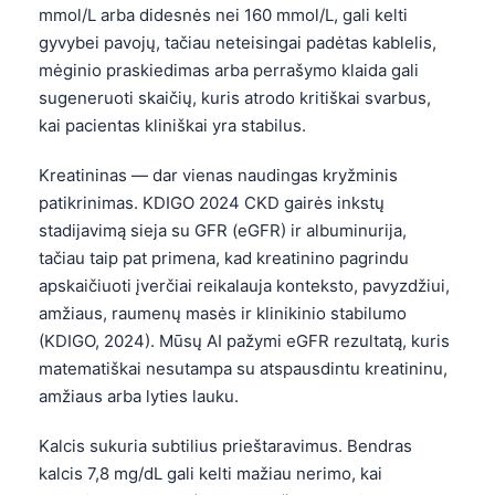
mmol/L arba didesnės nei 160 mmol/L, gali kelti
gyvybei pavojų, tačiau neteisingai padėtas kablelis,
mėginio praskiedimas arba perrašymo klaida gali
sugeneruoti skaičių, kuris atrodo kritiškai svarbus,
kai pacientas kliniškai yra stabilus.
Kreatininas — dar vienas naudingas kryžminis
patikrinimas. KDIGO 2024 CKD gairės inkstų
stadijavimą sieja su GFR (eGFR) ir albuminurija,
tačiau taip pat primena, kad kreatinino pagrindu
apskaičiuoti įverčiai reikalauja konteksto, pavyzdžiui,
amžiaus, raumenų masės ir klinikinio stabilumo
(KDIGO, 2024). Mūsų AI pažymi eGFR rezultatą, kuris
matematiškai nesutampa su atspausdintu kreatininu,
amžiaus arba lyties lauku.
Kalcis sukuria subtilius prieštaravimus. Bendras
kalcis 7,8 mg/dL gali kelti mažiau nerimo, kai