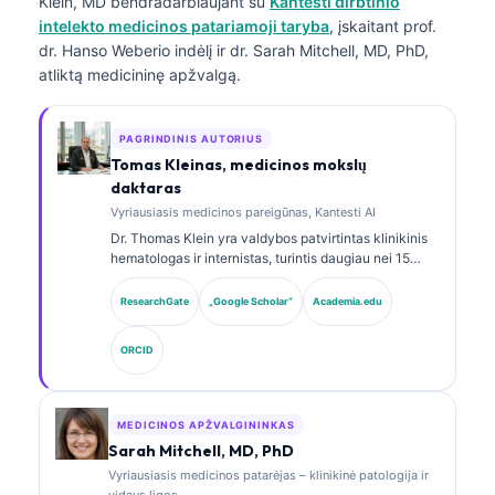
Klein, MD
bendradarbiaujant su
Kantesti dirbtinio
intelekto medicinos patariamoji taryba
, įskaitant prof.
dr. Hanso Weberio indėlį ir dr. Sarah Mitchell, MD, PhD,
atliktą medicininę apžvalgą.
PAGRINDINIS AUTORIUS
Tomas Kleinas, medicinos mokslų
daktaras
Vyriausiasis medicinos pareigūnas, Kantesti AI
Dr. Thomas Klein yra valdybos patvirtintas klinikinis
hematologas ir internistas, turintis daugiau nei 15
metų patirtį laboratorinės medicinos ir AI pagalba
atliekamos klinikinės analizės srityse. Būdamas
ResearchGate
„Google Scholar“
Academia.edu
Kantesti AI vyriausiuoju medicinos pareigūnu, jis
užtikrina klinikinę nuosavo neuroninio tinklo
ORCID
medicininio tikslumo priežiūrą. Dr. Klein yra plačiai
publikavęs biomarkerių interpretavimo ir
laboratorinės diagnostikos laboratorinės medicinos
temomis.
MEDICINOS APŽVALGININKAS
Sarah Mitchell, MD, PhD
Vyriausiasis medicinos patarėjas – klinikinė patologija ir
vidaus ligos