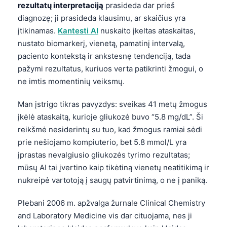
rezultatų interpretaciją
prasideda dar prieš
diagnozę; ji prasideda klausimu, ar skaičius yra
įtikinamas.
Kantesti AI
nuskaito įkeltas ataskaitas,
nustato biomarkerį, vienetą, pamatinį intervalą,
paciento kontekstą ir ankstesnę tendenciją, tada
pažymi rezultatus, kuriuos verta patikrinti žmogui, o
ne imtis momentinių veiksmų.
Man įstrigo tikras pavyzdys: sveikas 41 metų žmogus
įkėlė ataskaitą, kurioje gliukozė buvo “5.8 mg/dL”. Ši
reikšmė nesiderintų su tuo, kad žmogus ramiai sėdi
prie nešiojamo kompiuterio, bet 5.8 mmol/L yra
įprastas nevalgiusio gliukozės tyrimo rezultatas;
mūsų AI tai įvertino kaip tikėtiną vienetų neatitikimą ir
nukreipė vartotoją į saugų patvirtinimą, o ne į paniką.
Plebani 2006 m. apžvalga žurnale Clinical Chemistry
and Laboratory Medicine vis dar cituojama, nes ji