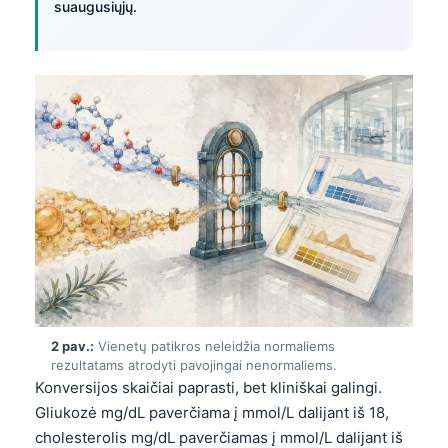
suaugusiųjų.
2 pav.:
Vienetų patikros neleidžia normaliems
rezultatams atrodyti pavojingai nenormaliems.
Konversijos skaičiai paprasti, bet kliniškai galingi.
Gliukozė mg/dL paverčiama į mmol/L dalijant iš 18,
cholesterolis mg/dL paverčiamas į mmol/L dalijant iš