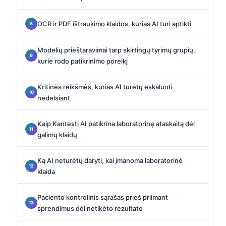
OCR ir PDF ištraukimo klaidos, kurias AI turi aptikti
Modelių prieštaravimai tarp skirtingų tyrimų grupių,
kurie rodo patikrinimo poreikį
Kritinės reikšmės, kurias AI turėtų eskaluoti
nedelsiant
Kaip Kantesti AI patikrina laboratorinę ataskaitą dėl
galimų klaidų
Ką AI neturėtų daryti, kai įmanoma laboratorinė
klaida
Paciento kontrolinis sąrašas prieš priimant
sprendimus dėl netikėto rezultato