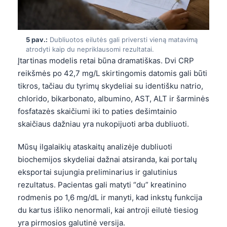
5 pav.:
Dubliuotos eilutės gali priversti vieną matavimą
atrodyti kaip du nepriklausomi rezultatai.
Įtartinas modelis retai būna dramatiškas. Dvi CRP
reikšmės po 42,7 mg/L skirtingomis datomis gali būti
tikros, tačiau du tyrimų skydeliai su identišku natrio,
chlorido, bikarbonato, albumino, AST, ALT ir šarminės
fosfatazės skaičiumi iki to paties dešimtainio
skaičiaus dažniau yra nukopijuoti arba dubliuoti.
Mūsų ilgalaikių ataskaitų analizėje dubliuoti
biochemijos skydeliai dažnai atsiranda, kai portalų
eksportai sujungia preliminarius ir galutinius
rezultatus. Pacientas gali matyti “du” kreatinino
rodmenis po 1,6 mg/dL ir manyti, kad inkstų funkcija
Norsk bokmål
du kartus išliko nenormali, kai antroji eilutė tiesiog
Ślōnskŏ gŏdka
yra pirmosios galutinė versija.