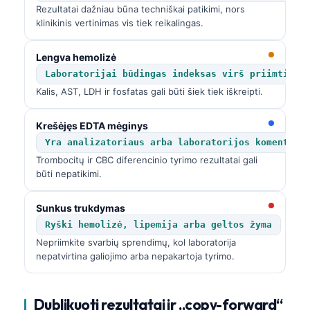
Rezultatai dažniau būna techniškai patikimi, nors
klinikinis vertinimas vis tiek reikalingas.
Lengva hemolizė
Laboratorijai būdingas indeksas virš priimtinos
Kalis, AST, LDH ir fosfatas gali būti šiek tiek iškreipti.
Krešėjęs EDTA mėginys
Yra analizatoriaus arba laboratorijos komentara
Trombocitų ir CBC diferencinio tyrimo rezultatai gali
būti nepatikimi.
Sunkus trukdymas
Ryški hemolizė, lipemija arba geltos žyma
Nepriimkite svarbių sprendimų, kol laboratorija
nepatvirtina galiojimo arba nepakartoja tyrimo.
Dublikuoti rezultatai ir „copy-forward“