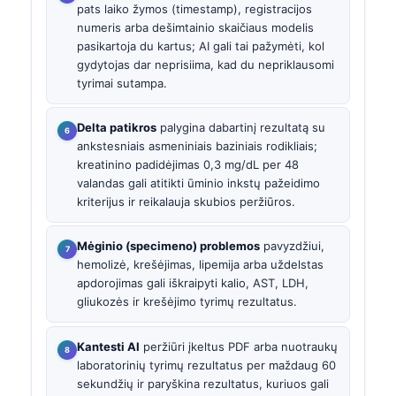
pats laiko žymos (timestamp), registracijos
numeris arba dešimtainio skaičiaus modelis
pasikartoja du kartus; AI gali tai pažymėti, kol
gydytojas dar neprisiima, kad du nepriklausomi
tyrimai sutampa.
Delta patikros
palygina dabartinį rezultatą su
ankstesniais asmeniniais baziniais rodikliais;
kreatinino padidėjimas 0,3 mg/dL per 48
valandas gali atitikti ūminio inkstų pažeidimo
kriterijus ir reikalauja skubios peržiūros.
Mėginio (specimeno) problemos
pavyzdžiui,
hemolizė, krešėjimas, lipemija arba uždelstas
apdorojimas gali iškraipyti kalio, AST, LDH,
gliukozės ir krešėjimo tyrimų rezultatus.
Kantesti AI
peržiūri įkeltus PDF arba nuotraukų
laboratorinių tyrimų rezultatus per maždaug 60
sekundžių ir paryškina rezultatus, kuriuos gali