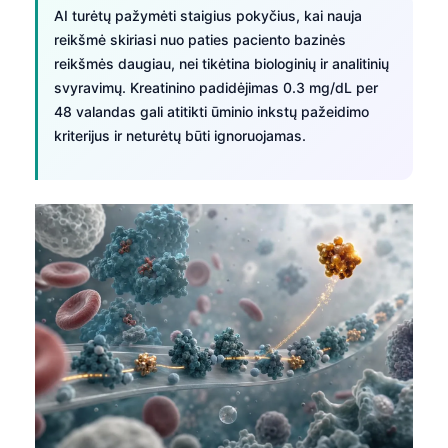
Gàidhlig
AI turėtų pažymėti staigius pokyčius, kai nauja
Euskara
reikšmė skiriasi nuo paties paciento bazinės
reikšmės daugiau, nei tikėtina biologinių ir analitinių
Македонски јазик
svyravimų. Kreatinino padidėjimas 0.3 mg/dL per
Latviešu valoda
48 valandas gali atitikti ūminio inkstų pažeidimo
Galego
kriterijus ir neturėtų būti ignoruojamas.
অসমীয়া
සිංහල
سنڌي
پښتو
Slovenčina
Hrvatski
Suomi
Қазақ тілі