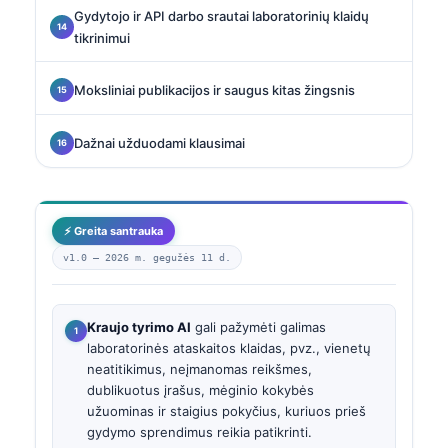
Gydytojo ir API darbo srautai laboratorinių klaidų
tikrinimui
Moksliniai publikacijos ir saugus kitas žingsnis
Dažnai užduodami klausimai
⚡ Greita santrauka
v1.0 —
2026 m. gegužės 11 d.
Kraujo tyrimo AI
gali pažymėti galimas
laboratorinės ataskaitos klaidas, pvz., vienetų
neatitikimus, neįmanomas reikšmes,
dublikuotus įrašus, mėginio kokybės
užuominas ir staigius pokyčius, kuriuos prieš
gydymo sprendimus reikia patikrinti.