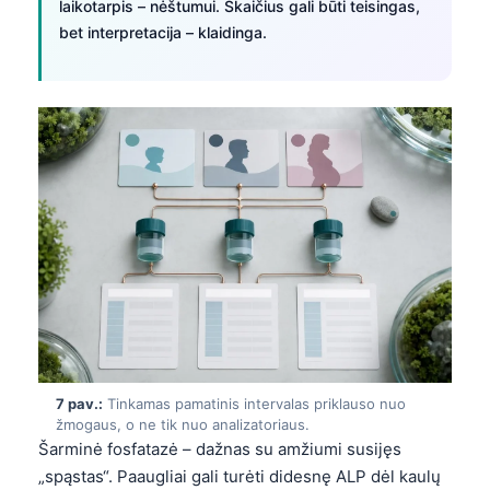
laikotarpis – nėštumui. Skaičius gali būti teisingas,
日本語
bet interpretacija – klaidinga.
Eesti
Azərbaycan dili
Bosanski
Svenska
Српски језик
Íslenska
Հայերեն
Bahasa Indonesia
हिन्दी
Nederlands
7 pav.:
Tinkamas pamatinis intervalas priklauso nuo
Dansk
žmogaus, o ne tik nuo analizatoriaus.
Български
Šarminė fosfatazė – dažnas su amžiumi susijęs
„spąstas“. Paaugliai gali turėti didesnę ALP dėl kaulų
فارسی