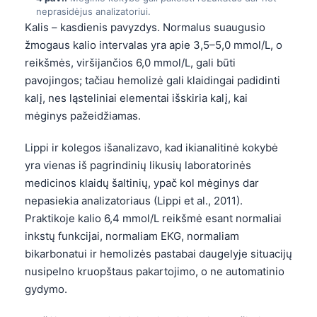
neprasidėjus analizatoriui.
Kalis – kasdienis pavyzdys. Normalus suaugusio
žmogaus kalio intervalas yra apie 3,5–5,0 mmol/L, o
reikšmės, viršijančios 6,0 mmol/L, gali būti
pavojingos; tačiau hemolizė gali klaidingai padidinti
kalį, nes ląsteliniai elementai išskiria kalį, kai
mėginys pažeidžiamas.
Lippi ir kolegos išanalizavo, kad ikianalitinė kokybė
yra vienas iš pagrindinių likusių laboratorinės
medicinos klaidų šaltinių, ypač kol mėginys dar
nepasiekia analizatoriaus (Lippi et al., 2011).
Praktikoje kalio 6,4 mmol/L reikšmė esant normaliai
inkstų funkcijai, normaliam EKG, normaliam
bikarbonatui ir hemolizės pastabai daugelyje situacijų
nusipelno kruopštaus pakartojimo, o ne automatinio
gydymo.