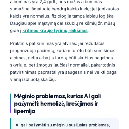
albuminas yra 2,4 g/dL, nes mažas albuminas
sumažina išmatuotą bendrą kalcio kiekį; jei jonizuotas
kalcis yra normalus, fiziologija tampa labiau logiška.
Daugiau apie mąstymą dėl skubių reikšmių žr. mūsų
gide į
kritines kraujo tyrimų reikšmes
.
Praktinis patikrinimas yra atviras: jei rezultatas
prognozuoja pacientą, kuriam turėtų būti sumišimas,
alpimas, gelta arba jis turėtų būti skubios pagalbos
skyriuje, bet žmogus jaučiasi normaliai, pakartotinis
patvirtinimas paprastai yra saugesnis nei veikti pagal
vieną izoliuotą skaičių.
Mėginio problemos, kurias AI gali
pažymėti: hemolizė, krešėjimas ir
lipemija
AI gali pažymėti su mėginiu susijusias problemas,