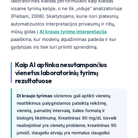
laboratorines klaidas performulavo kaip klaidas
visame tyrimų kelyje, o ne tik „viduje“ analizatoriuje
(Plebani, 2006). Skaitytojams, kurie nori platesnių
automatizuotos interpretacijos privalumų ir ribų,
mūsų gidas į
AI kraujo tyrimo interpretacija
paaiškina, kur modelių atpažinimas padeda ir kur
gydytojas vis tiek turi priimti sprendimą.
Kaip AI aptinka nesutampančius
vienetus laboratorinių tyrimų
rezultatuose
DI kraujo tyrimas
sistemos gali aptikti vienetų
neatitikimus palygindamos pateiktą reikšmę,
vienetą, pamatinį intervalą, šalies formatą ir
biologinį tikėtinumą. Kreatininas 90 mg/dL beveik
neabejotinai yra vienetų problema; kreatininas 90
µmol/L daugeliu atvejų yra normalus daugeliui