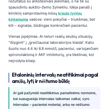
rezultatus su ankstesniais įkėlimais, o ne tik su
spausdintu aukšto–žemo žymekliu. Idėja panaši į
தமிழ்
klinikinį samprotavimą mūsų
kraujo tyrimų
తెలుగు
kintamumą
vadove: vieni pokyčiai – triukšmas, bet
मराठी
kiti – signalas, būdingas konkrečiam pacientui.
اردو
Vienas įspėjimas: AI neturi realių skubių situacijų
বাংলা
“išlyginti” į „greičiausiai laboratorijos klaida“. Kalio
Shqip
šuolis nuo 4.4 iki 6.8 mmol/L pacientui, vartojančiam
spironolaktoną ir AKF inhibitorių, yra tikėtinas, kol
Magyar
neįrodyta kitaip.
Slovenščina
한국어
Etaloninių intervalų neatitikimai pagal
Polski
amžių, lytį ir nėštumo būklę
Русский
AI gali pažymėti neatitikimus pamatinėms normoms,
ქართული
kai suaugusiojo intervalas taikomas vaikui, vyro
Čeština
intervalas – pacientei moteriai, arba ne nėštumo