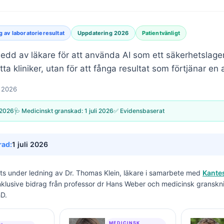
g av laboratorieresultat
Uppdatering 2026
Patientvänligt
ledd av läkare för att använda AI som ett säkerhetslage
ätta kliniker, utan för att fånga resultat som förtjänar e
j 2026
 2026
🩺 Medicinskt granskad:
1 juli 2026
✅ Evidensbaserat
rad:
1 juli 2026
its under ledning av
Dr. Thomas Klein, läkare
i samarbete med
Kantes
inklusive bidrag från professor dr Hans Weber och medicinsk granskn
hD.
MEDICINSK