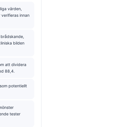
liga värden,
verifieras innan
a brådskande,
liniska bilden
m att dividera
ed 88,4.
om potentiellt
lmönster
ende tester