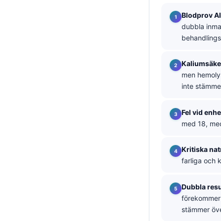
தமிழ்
Blodprov AI
dubbla inmat
తెలుగు
behandlings
मराठी
اردو
Kaliumsäke
men hemolys 
বাংলা
inte stämme
Shqip
Magyar
Fel vid en
med 18, med
Slovenščina
한국어
Kritiska na
farliga och 
Polski
Lietuvių kalba
Dubbla resu
Русский
förekommer t
stämmer öv
ქართული