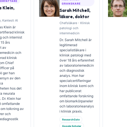
ÖRFATTARE
GRANSKARE
 Klein,
Sarah Mitchell,
läkare, doktor
, Kantesti AI
Chefsläkare - Klinisk
s Klein är
patologi och
rtifierad klinisk
internmedicin
 och internist
Dr. Sarah Mitchell är
15 års
legitimerad
t av
specialistläkare i
iemedicin och
klinisk patologi med
erad klinisk
över 18 års erfarenhet
Som Chief
av laboratoriemedicin
fficer på
och diagnostisk
AI ger han
analys. Hon har
versyn av den
specialcertifieringar
ka
inom klinisk kemi och
heten hos det
har publicerat
ra neurala
omfattande forskning
 Dr. Klein har
om biomarkörpaneler
t omfattande
och laboratorieanalys
 om tolkning av
i klinisk praxis.
rer och
iediagnostik
ResearchGate
Google Scholar