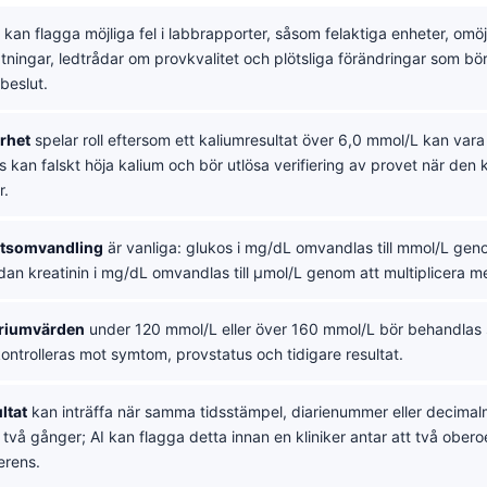
kan flagga möjliga fel i labbrapporter, såsom felaktiga enheter, omöj
ningar, ledtrådar om provkvalitet och plötsliga förändringar som bör 
beslut.
rhet
spelar roll eftersom ett kaliumresultat över 6,0 mmol/L kan var
kan falskt höja kalium och bör utlösa verifiering av provet när den k
r.
hetsomvandling
är vanliga: glukos i mg/dL omvandlas till mmol/L geno
an kreatinin i mg/dL omvandlas till µmol/L genom att multiplicera m
triumvärden
under 120 mmol/L eller över 160 mmol/L bör behandlas s
kontrolleras mot symtom, provstatus och tidigare resultat.
ltat
kan inträffa när samma tidsstämpel, diarienummer eller decima
vå gånger; AI kan flagga detta innan en kliniker antar att två obero
erens.