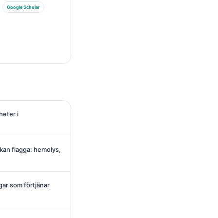
Google Scholar
heter i
kan flagga: hemolys,
gar som förtjänar