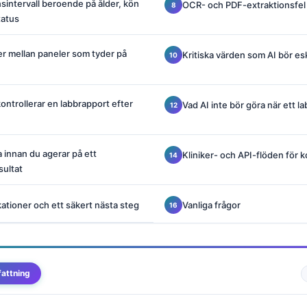
nsintervall beroende på ålder, kön
OCR- och PDF-extraktionsfel
tatus
r mellan paneler som tyder på
Kritiska värden som AI bör e
kontrollerar en labbrapport efter
Vad AI inte bör göra när ett la
a innan du agerar på ett
Kliniker- och API-flöden för ko
sultat
ationer och ett säkert nästa steg
Vanliga frågor
attning