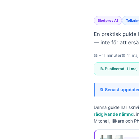
Blodprov AI
Tolknin
En praktisk guide 
— inte för att ers
📖 ~11 minuter
📅
11 ma
📝 Publicerad:
11 maj
🔄 Senast uppdate
Denna guide har skriv
rådgivande nämnd
, 
Mitchell, läkare och P
Norsk bokmål
Ślōnskŏ gŏdka