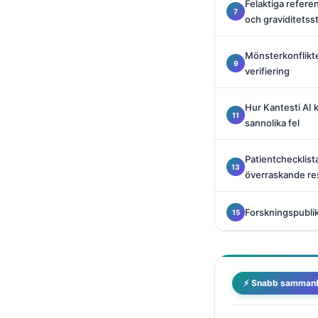
Felaktiga refere
Català
och graviditetss
O‘zbekcha
Mönsterkonflikte
Українська
verifiering
አማርኛ
Kiswahili
Hur Kantesti AI 
sannolika fel
ភាសាខ្មែរ
ဗမာစာ
Patientchecklist
ไทย
överraskande re
Tagalog
Forskningspublik
Tiếng Việt
Bahasa Melayu
മലയാളം
⚡ Snabb sammanf
ಕನ್ನಡ
ગુજરાતી