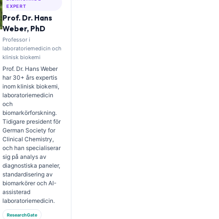
EXPERT
Prof. Dr. Hans
Weber, PhD
Professor i
laboratoriemedicin och
klinisk biokemi
Prof. Dr. Hans Weber
har 30+ års expertis
inom klinisk biokemi,
laboratoriemedicin
och
biomarkörforskning.
Tidigare president för
German Society for
Clinical Chemistry,
och han specialiserar
sig på analys av
diagnostiska paneler,
standardisering av
biomarkörer och AI-
assisterad
laboratoriemedicin.
ResearchGate