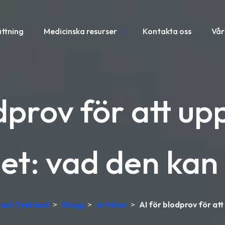
ättning
Medicinska resurser
Kontakta oss
Vår
dprov för att upp
et: vad den kan
kad i Tyskland
>
Blogg
>
Artiklar
>
AI för blodprov för att