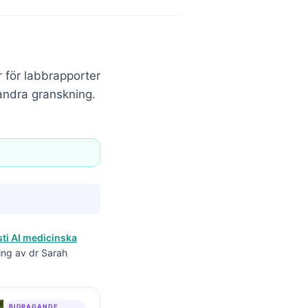
r för labbrapporter
n andra granskning.
ti AI medicinska
ing av dr Sarah
BIDRAGANDE