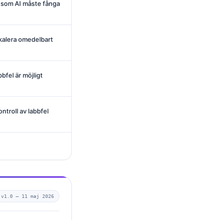
 som AI måste fånga
skalera omedelbart
bbfel är möjligt
ntroll av labbfel
v1.0 —
11 maj 2026