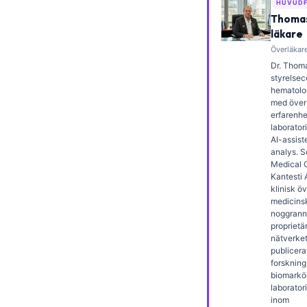
HUVUDF
Frysk
Thomas
läkare
Esperanto
Överläkare
Беларуская мова
Dr. Thoma
styrelsece
Татар теле
hematolog
med över 
Кыргызча
erfarenhe
ئۇيغۇرچە
laborator
AI-assist
Cebuano
analys. 
Medical O
Basa Jawa
Kantesti 
klinisk ö
ພາສາລາວ
medicins
noggrann
Монгол
proprietä
nätverket.
Afrikaans
publicera
العربية المغربية
forskning
biomarkö
Occitan
laborator
inom