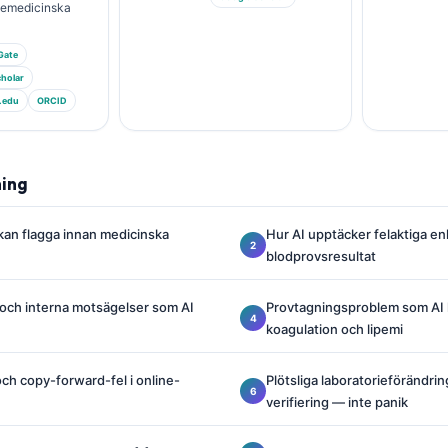
riemedicinska
Gate
holar
.edu
ORCID
ning
kan flagga innan medicinska
Hur AI upptäcker felaktiga en
blodprovsresultat
 och interna motsägelser som AI
Provtagningsproblem som AI 
koagulation och lipemi
och copy-forward-fel i online-
Plötsliga laboratorieförändrin
verifiering — inte panik