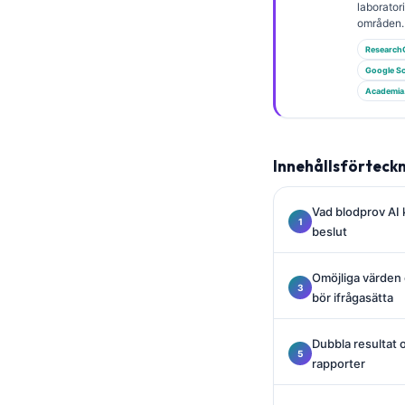
Gàidhlig
laborato
områden.
Euskara
Research
Македонски јазик
Google Sc
Latviešu valoda
Academia
Galego
অসমীয়া
Innehållsförteck
සිංහල
سنڌي
Vad blodprov AI 
beslut
پښتو
Omöjliga värden
bör ifrågasätta
Slovenčina
Hrvatski
Dubbla resultat 
Suomi
rapporter
Қазақ тілі