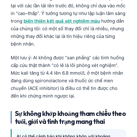
tại với các lần tải lên trước đó, không chỉ dựa vào mốc
తెలుగు
in “cao–thấp”. Ý tưởng tương tự như lập luận lâm sàng
मराठी
trong
biến thiên kết quả xét nghiệm máu
hướng dẫn
của chúng tôi: có một số thay đổi chỉ là nhiễu, nhưng
اردو
những thay đổi khác lại là tín hiệu riêng của từng
বাংলা
bệnh nhân.
Shqip
Một lưu ý: AI không được “san phẳng” các tình huống
Magyar
cấp cứu thật thành “có lẽ là lỗi phòng xét nghiệm”.
Slovenščina
Mức kali tăng từ 4.4 lên 6.8 mmol/L ở một bệnh nhân
한국어
đang dùng spironolactone và thuốc ức chế men
chuyển (ACE inhibitor) là điều có thể tin được cho
Polski
đến khi chứng minh ngược lại.
Lietuvių kalba
Русский
Sự không khớp khoảng tham chiếu theo
ქართული
tuổi, giới và tình trạng mang thai
Čeština
AI có thể cảnh báo khi không khớp với khoảng