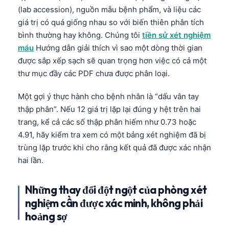
(lab accession), nguồn mẫu bệnh phẩm, và liệu các
Frysk
giá trị có quá giống nhau so với biến thiên phân tích
Esperanto
bình thường hay không. Chúng tôi
tiền sử xét nghiệm
Беларуская мова
máu
Hướng dẫn giải thích vì sao một dòng thời gian
được sắp xếp sạch sẽ quan trọng hơn việc có cả một
Татар теле
thư mục đầy các PDF chưa được phân loại.
Кыргызча
ئۇيغۇرچە
Một gợi ý thực hành cho bệnh nhân là “dấu vân tay
thập phân”. Nếu 12 giá trị lặp lại đúng y hệt trên hai
Cebuano
trang, kể cả các số thập phân hiếm như 0.73 hoặc
Basa Jawa
4.91, hãy kiểm tra xem có một bảng xét nghiệm đã bị
ພາສາລາວ
trùng lặp trước khi cho rằng kết quả đã được xác nhận
hai lần.
Монгол
Afrikaans
Những thay đổi đột ngột của phòng xét
العربية المغربية
nghiệm cần được xác minh, không phải
Occitan
hoảng sợ