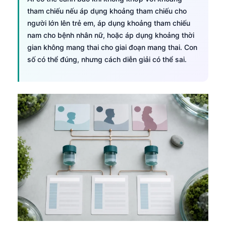
日本語
tham chiếu nếu áp dụng khoảng tham chiếu cho
Eesti
người lớn lên trẻ em, áp dụng khoảng tham chiếu
nam cho bệnh nhân nữ, hoặc áp dụng khoảng thời
Azərbaycan dili
gian không mang thai cho giai đoạn mang thai. Con
Bosanski
số có thể đúng, nhưng cách diễn giải có thể sai.
Svenska
Српски језик
Íslenska
Հայերեն
Bahasa Indonesia
हिन्दी
Nederlands
Dansk
Български
فارسی