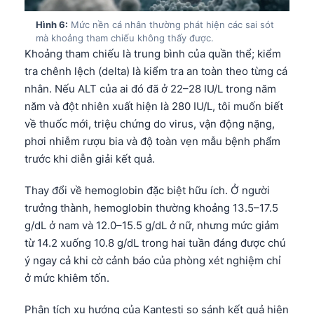
Català
Hình 6:
Mức nền cá nhân thường phát hiện các sai sót
O‘zbekcha
mà khoảng tham chiếu không thấy được.
Khoảng tham chiếu là trung bình của quần thể; kiểm
Українська
tra chênh lệch (delta) là kiểm tra an toàn theo từng cá
አማርኛ
nhân. Nếu ALT của ai đó đã ở 22–28 IU/L trong năm
Kiswahili
năm và đột nhiên xuất hiện là 280 IU/L, tôi muốn biết
về thuốc mới, triệu chứng do virus, vận động nặng,
ភាសាខ្មែរ
phơi nhiễm rượu bia và độ toàn vẹn mẫu bệnh phẩm
ဗမာစာ
trước khi diễn giải kết quả.
ไทย
Thay đổi về hemoglobin đặc biệt hữu ích. Ở người
Tagalog
trưởng thành, hemoglobin thường khoảng 13.5–17.5
Bahasa Melayu
g/dL ở nam và 12.0–15.5 g/dL ở nữ, nhưng mức giảm
മലയാളം
từ 14.2 xuống 10.8 g/dL trong hai tuần đáng được chú
ý ngay cả khi cờ cảnh báo của phòng xét nghiệm chỉ
ಕನ್ನಡ
ở mức khiêm tốn.
ગુજરાતી
Phân tích xu hướng của Kantesti so sánh kết quả hiện
தமிழ்