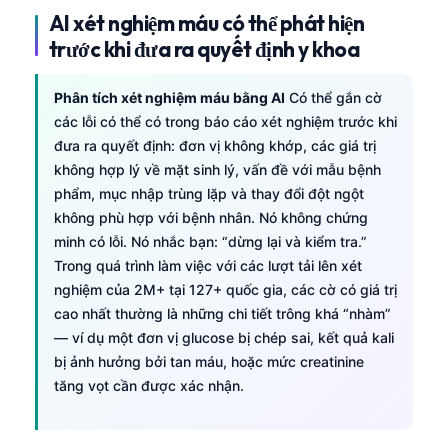
AI xét nghiệm máu có thể phát hiện
trước khi đưa ra quyết định y khoa
Phân tích xét nghiệm máu bằng AI
Có thể gắn cờ
các lỗi có thể có trong báo cáo xét nghiệm trước khi
đưa ra quyết định: đơn vị không khớp, các giá trị
không hợp lý về mặt sinh lý, vấn đề với mẫu bệnh
phẩm, mục nhập trùng lặp và thay đổi đột ngột
không phù hợp với bệnh nhân. Nó không chứng
minh có lỗi. Nó nhắc bạn: “dừng lại và kiểm tra.”
Trong quá trình làm việc với các lượt tải lên xét
nghiệm của 2M+ tại 127+ quốc gia, các cờ có giá trị
cao nhất thường là những chi tiết trông khá “nhàm”
— ví dụ một đơn vị glucose bị chép sai, kết quả kali
bị ảnh hưởng bởi tan máu, hoặc mức creatinine
tăng vọt cần được xác nhận.