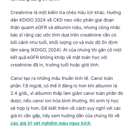
Creatinine là một kiểm tra chéo hữu ích khác. Hướng
dẫn KDIGO 2024 về CKD neo việc phân giai đoạn
thận quanh eGFR và albumin niệu, nhưng cũng nhắc
bác sĩ rằng các ước tính dựa trên creatinine cần có
bối cảnh như tuổi, khối lượng cơ và mức độ ổn định
lâm sàng (KDIGO, 2024). AI của chúng tôi gắn cờ một
kết quả eGFR không khớp về mặt toán học với
creatinine đã in, trường tuổi hoặc giới tính.
Canxi tạo ra những mâu thuẫn tinh tế. Canxi toàn
phần 7.8 mg/dL có thể ít đáng lo hơn khi albumin là
2.4 g/dL, vì albumin thấp làm giảm canxi toàn phần đo
được; nếu canxi ion hóa bình thường, thì sinh lý học
sẽ hợp lý hơn. Để biết thêm về cách suy nghĩ với các
giá trị cần gấp, hãy xem hướng dẫn của chúng tôi về
các giá trị xét nghiệm máu nguy kịch
.