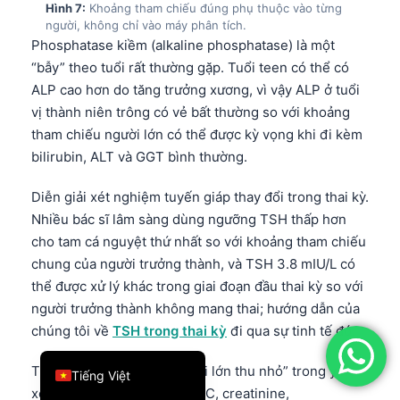
Hình 7:
Khoảng tham chiếu đúng phụ thuộc vào từng
简体中文
người, không chỉ vào máy phân tích.
Phosphatase kiềm (alkaline phosphatase) là một
Română
“bẫy” theo tuổi rất thường gặp. Tuổi teen có thể có
Türkçe
ALP cao hơn do tăng trưởng xương, vì vậy ALP ở tuổi
Ελληνικά
vị thành niên trông có vẻ bất thường so với khoảng
tham chiếu người lớn có thể được kỳ vọng khi đi kèm
Português
bilirubin, ALT và GGT bình thường.
Español
Diễn giải xét nghiệm tuyến giáp thay đổi trong thai kỳ.
Italiano
Nhiều bác sĩ lâm sàng dùng ngưỡng TSH thấp hơn
עִבְרִית
cho tam cá nguyệt thứ nhất so với khoảng tham chiếu
Français
chung của người trưởng thành, và TSH 3.8 mIU/L có
thể được xử lý khác trong giai đoạn đầu thai kỳ so với
العربية
người trưởng thành không mang thai; hướng dẫn của
Deutsch
chúng tôi về
TSH trong thai kỳ
đi qua sự tinh tế đó.
English
Trẻ em không phải là “người lớn thu nhỏ” trong y học
Tiếng Việt
xét nghiệm. Phân nhóm WBC, creatinine,