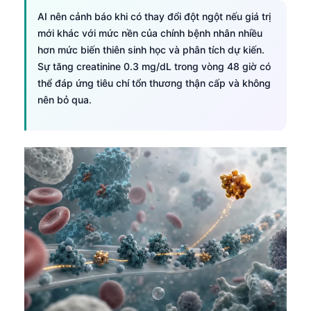
Gàidhlig
AI nên cảnh báo khi có thay đổi đột ngột nếu giá trị
Euskara
mới khác với mức nền của chính bệnh nhân nhiều
Македонски јазик
hơn mức biến thiên sinh học và phân tích dự kiến.
Sự tăng creatinine 0.3 mg/dL trong vòng 48 giờ có
Latviešu valoda
thể đáp ứng tiêu chí tổn thương thận cấp và không
Galego
nên bỏ qua.
অসমীয়া
සිංහල
سنڌي
پښتو
Slovenčina
Hrvatski
Suomi
Қазақ тілі