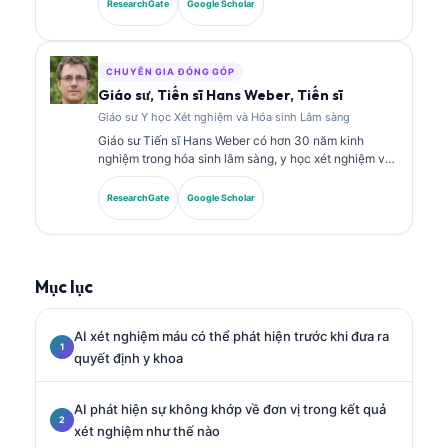
chẩn đoán. Bà có các chứng chỉ chuyên sâu về hóa
ResearchGate
Google Scholar
sinh lâm sàng và đã công bố rộng rãi về các bảng dấu
ấn sinh học và phân tích xét nghiệm trong thực hành
lâm sàng.
CHUYÊN GIA ĐÓNG GÓP
Giáo sư, Tiến sĩ Hans Weber, Tiến sĩ
Giáo sư Y học Xét nghiệm và Hóa sinh Lâm sàng
Giáo sư Tiến sĩ Hans Weber có hơn 30 năm kinh
nghiệm trong hóa sinh lâm sàng, y học xét nghiệm và
nghiên cứu dấu ấn sinh học. Ông từng là Chủ tịch của
Hiệp hội Hóa sinh Lâm sàng Đức, và chuyên về phân
ResearchGate
Google Scholar
tích các bảng xét nghiệm chẩn đoán, chuẩn hóa dấu
ấn sinh học, cũng như y học xét nghiệm hỗ trợ bởi AI.
Mục lục
AI xét nghiệm máu có thể phát hiện trước khi đưa ra
quyết định y khoa
AI phát hiện sự không khớp về đơn vị trong kết quả
xét nghiệm như thế nào