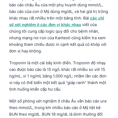
báo cáo châu Âu của một phụ huynh dùng mmol/L,
báo cáo của con ở Mỹ dùng mg/dL, và hai giá trị trông
khác nhau rất nhiều trên một bảng tính. Bài
các chỉ
số xét nghiệm ở các đơn vị khác nhau
viết của
chúng tôi cung cấp logic quy đổi cho bệnh nhân,
nhưng mạng nơ-ron của Kantesti cũng kiểm tra xem
khoảng tham chiếu được in cạnh kết quả có khớp với
đơn vị hay không.
Troponin là một cái bẫy kinh điển. Troponin độ nhạy
cao được báo cáo là 15 ng/L khác rất nhiều so với 15
ng/mL, vì 1 ng/mL bằng 1.000 ng/L; nhầm lẫn các đơn
vị này có thể biến một kết quả “giáp ranh” thành một
tình huống khẩn cấp hư cấu.
Một số phòng xét nghiệm ở châu Âu vẫn báo cáo ure
theo mmol/L, trong khi nhiều báo cáo ở Mỹ liệt kê
BUN theo mg/dL. BUN 18 mg/dL là bình thường đối