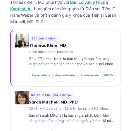
Thomas Klein, MD
phối hợp với
Ban cố vấn y tế của
Kantesti AI
, bao gồm các đóng góp từ Giáo sư, Tiến sĩ
Hans Weber và phần đánh giá y khoa của Tiến sĩ Sarah
Mitchell, MD, PhD.
TÁC GIẢ CHÍNH
Thomas Klein, MD
Giám đốc Y khoa, Kantesti AI
Bác sĩ Thomas Klein là bác sĩ huyết học lâm sàng
được cấp chứng nhận hành nghề và bác sĩ nội khoa,
với hơn 15 năm kinh nghiệm trong lĩnh vực y học xét
nghiệm và phân tích lâm sàng có hỗ trợ bởi AI. Với vai
ResearchGate
Google Scholar
Academia.edu
ORCID
trò Giám đốc Y khoa (Chief Medical Officer) tại
Kantesti AI, ông cung cấp sự giám sát lâm sàng về độ
chính xác y khoa của mạng lưới thần kinh độc quyền.
Bác sĩ Klein đã công bố nhiều bài viết về diễn giải
NGƯỜI ĐÁNH GIÁ Y KHOA
dấu ấn sinh học và chẩn đoán xét nghiệm trong các
Sarah Mitchell, MD, PhD
chủ đề về y học xét nghiệm.
Cố vấn y khoa trưởng - Bệnh lý lâm sàng & Nội khoa
Bác sĩ Sarah Mitchell là bác sĩ giải phẫu bệnh lâm
sàng được cấp chứng chỉ hành nghề, với hơn 18 năm
kinh nghiệm trong y học xét nghiệm và phân tích