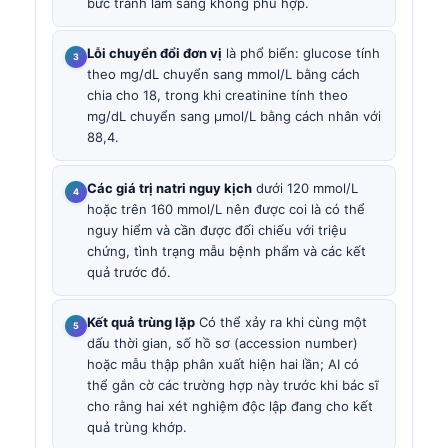
bức tranh lâm sàng không phù hợp.
Lỗi chuyển đổi đơn vị
là phổ biến: glucose tính
theo mg/dL chuyển sang mmol/L bằng cách
chia cho 18, trong khi creatinine tính theo
mg/dL chuyển sang µmol/L bằng cách nhân với
88,4.
Các giá trị natri nguy kịch
dưới 120 mmol/L
hoặc trên 160 mmol/L nên được coi là có thể
nguy hiểm và cần được đối chiếu với triệu
chứng, tình trạng mẫu bệnh phẩm và các kết
quả trước đó.
Kết quả trùng lặp
Có thể xảy ra khi cùng một
dấu thời gian, số hồ sơ (accession number)
hoặc mẫu thập phân xuất hiện hai lần; AI có
thể gắn cờ các trường hợp này trước khi bác sĩ
cho rằng hai xét nghiệm độc lập đang cho kết
quả trùng khớp.