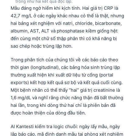
trông như hai kết quả độc lập.
Mẫu đáng ngờ hiếm khi kịch tính. Hai giá trị CRP là
42,7 mg/L ở các ngày khác nhau có thể là thật, nhưng
hai bảng xét nghiệm với natri, chloride, bicarbonate,
albumin, AST, ALT và phosphatase kiềm giống hệt
đến cùng một chữ số thập phân thì có khả năng bị
sao chép hoặc trùng lặp hơn.
Trong phân tích của chúng tôi về các báo cáo theo
thời gian (longitudinal), các bảng hóa sinh trùng lặp
thường xuất hiện khi xuất dữ liệu từ cổng (portal
exports) kết hợp kết quả sơ bộ và kết quả cuối cùng.
Một bệnh nhân có thể thấy “hai” giá trị creatinine là
1,6 mg/dL và nghĩ rằng chức năng thận đã bất thường
hai lần, trong khi dòng thứ hai chỉ là phiên bản đã
được hoàn thiện của dòng đầu tiên.
Norsk bokmål
AI Kantesti kiểm tra logic chuỗi: ngày lấy mẫu, ngày
Ślōnskŏ gŏdka
lập báo cáo, mã định danh mẫu tại phòng xét nghiệm