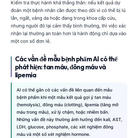
Kiểm tra thực hành khá thẳng thắn: nếu kết quả dự
đoán một bệnh nhân cần được theo dõi vì có thể bị lú
lẫn, ngất, vàng da hoặc đang trong khoa cấp cứu,
nhưng người đó lại cảm thấy bình thường, thì việc xác
nhận lại thường an toàn hơn là hành động chỉ dựa vào
một con số đơn lẻ.
Các vấn đề mẫu bệnh phẩm AI có thể
phát hiện: tan máu, đông máu và
lipemia
AI có thể gắn cờ các vấn đề liên quan đến mẫu
bệnh phẩm khi một mẫu kết quả gợi ý tan máu
(hemolysis), đông máu (clotting), lipemia (tăng mỡ
máu trong mẫu), xử lý chậm, hoặc nhiễm bẩn.
Những vấn đề này thường ảnh hưởng đến kali, AST,
LDH, glucose, phosphate, các xét nghiệm đông
máu và một số xét nghiệm hormone.