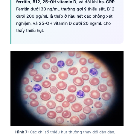
ferritin
,
B12
,
25-OH vitamin D
, và đôi khi
hs-CRP
.
日本語
Ferritin dưới 30 ng/mL thường gợi ý thiếu sắt, B12
Eesti
dưới 200 pg/mL là thấp ở hầu hết các phòng xét
Azərbaycan dili
nghiệm, và 25-OH vitamin D dưới 20 ng/mL cho
thấy thiếu hụt.
Bosanski
Svenska
Српски језик
Íslenska
Հայերեն
Bahasa Indonesia
हिन्दी
Nederlands
Dansk
Български
فارسی
Hình 7:
Các chỉ số thiếu hụt thường thay đổi dần dần,