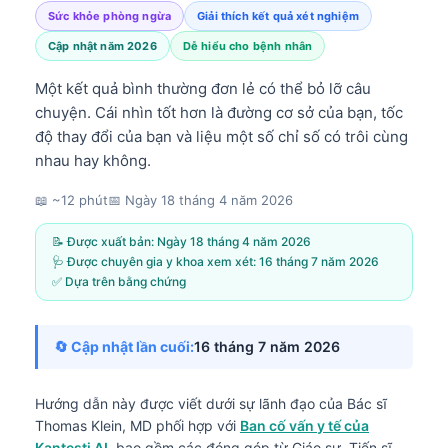
Sức khỏe phòng ngừa
Giải thích kết quả xét nghiệm
Cập nhật năm 2026
Dễ hiểu cho bệnh nhân
Một kết quả bình thường đơn lẻ có thể bỏ lỡ câu
chuyện. Cái nhìn tốt hơn là đường cơ sở của bạn, tốc
độ thay đổi của bạn và liệu một số chỉ số có trôi cùng
nhau hay không.
📖 ~12 phút
📅
Ngày 18 tháng 4 năm 2026
📝 Được xuất bản:
Ngày 18 tháng 4 năm 2026
🩺 Được chuyên gia y khoa xem xét:
16 tháng 7 năm 2026
✅ Dựa trên bằng chứng
🔄 Cập nhật lần cuối:
16 tháng 7 năm 2026
Hướng dẫn này được viết dưới sự lãnh đạo của
Bác sĩ
Thomas Klein, MD
phối hợp với
Ban cố vấn y tế của
Kantesti AI
, bao gồm các đóng góp từ Giáo sư, Tiến sĩ