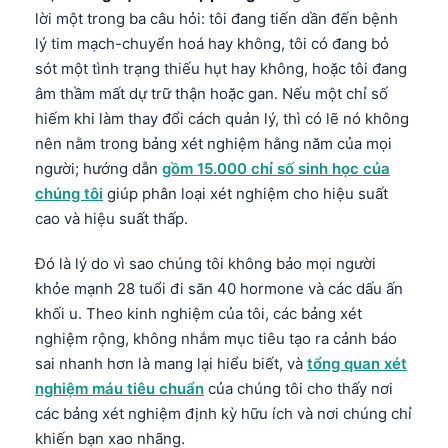
lời một trong ba câu hỏi: tôi đang tiến dần đến bệnh
lý tim mạch-chuyển hoá hay không, tôi có đang bỏ
sót một tình trạng thiếu hụt hay không, hoặc tôi đang
âm thầm mất dự trữ thận hoặc gan. Nếu một chỉ số
hiếm khi làm thay đổi cách quản lý, thì có lẽ nó không
nên nằm trong bảng xét nghiệm hằng năm của mọi
người; hướng dẫn
gồm 15.000 chỉ số sinh học của
chúng tôi
giúp phân loại xét nghiệm cho hiệu suất
cao và hiệu suất thấp.
Đó là lý do vì sao chúng tôi không bảo mọi người
khỏe mạnh 28 tuổi đi săn 40 hormone và các dấu ấn
khối u. Theo kinh nghiệm của tôi, các bảng xét
nghiệm rộng, không nhắm mục tiêu tạo ra cảnh báo
sai nhanh hơn là mang lại hiểu biết, và
tổng quan xét
nghiệm máu tiêu chuẩn
của chúng tôi cho thấy nơi
các bảng xét nghiệm định kỳ hữu ích và nơi chúng chỉ
khiến bạn xao nhãng.