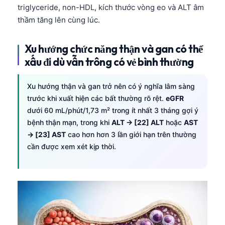
triglyceride, non-HDL, kích thước vòng eo và ALT âm
thầm tăng lên cùng lúc.
Xu hướng chức năng thận và gan có thể
xấu đi dù vẫn trông có vẻ bình thường
Xu hướng thận và gan trở nên có ý nghĩa lâm sàng
trước khi xuất hiện các bất thường rõ rệt.
eGFR
dưới 60 mL/phút/1,73 m² trong ít nhất 3 tháng gợi ý
bệnh thận mạn, trong khi
ALT → [22] ALT
hoặc
AST
→ [23] AST
cao hơn hơn 3 lần giới hạn trên thường
cần được xem xét kịp thời.
Norsk bokmål
Ślōnskŏ gŏdka