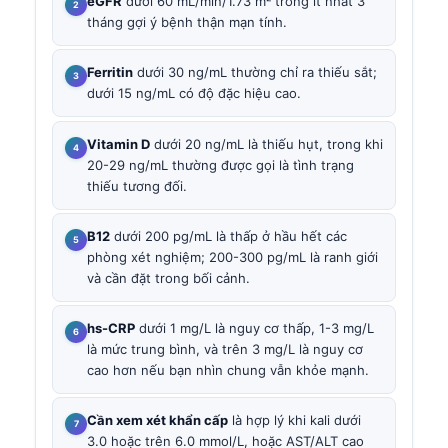
eGFR
dưới 60 mL/min/1.73 m² trong ít nhất 3
tháng gợi ý bệnh thận mạn tính.
Ferritin
dưới 30 ng/mL thường chỉ ra thiếu sắt;
dưới 15 ng/mL có độ đặc hiệu cao.
Vitamin D
dưới 20 ng/mL là thiếu hụt, trong khi
20-29 ng/mL thường được gọi là tình trạng
thiếu tương đối.
B12
dưới 200 pg/mL là thấp ở hầu hết các
phòng xét nghiệm; 200-300 pg/mL là ranh giới
và cần đặt trong bối cảnh.
hs-CRP
dưới 1 mg/L là nguy cơ thấp, 1-3 mg/L
là mức trung bình, và trên 3 mg/L là nguy cơ
cao hơn nếu bạn nhìn chung vẫn khỏe mạnh.
Cần xem xét khẩn cấp
là hợp lý khi kali dưới
3.0 hoặc trên 6.0 mmol/L, hoặc AST/ALT cao