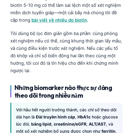
biotin 5-10 mg có thể làm sai lệch một số xét nghiệm
miễn dịch tuyến giáp—một cái bẫy mà chúng tôi đề
cập trong
bài viết về nhiễu do biotin
.
Tôi dùng bộ lọc đơn giản gồm ba phần: cùng phòng
xét nghiệm nếu có thể, cùng khung thời gian lấy mẫu,
và cùng điều kiện trước xét nghiệm. Nếu các yếu tố
đó khớp và chỉ số biến động hai lần theo cùng một
hướng, tôi coi đó là tín hiệu cho đến khi chứng minh
ngược lại.
Những biomarker nào thực sự đáng
theo dõi trong nhiều năm
Với hầu hết người trưởng thành, các chỉ số theo dõi
dài hạn là
Đài truyền hình cáp
,
HbA1c
hoặc glucose
lúc đói,
bảng lipid
,
creatinine/eGFR
,
ALT/AST
, và
một số xét nghiệm bổ sung được chọn như
ferritin
,