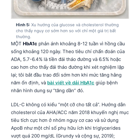
Hình 5:
Xu hướng của glucose và cholesterol thường
cho thấy nguy cơ sớm hơn so với chỉ một giá trị bất
thường.
MỘT
HbA1c
phản ánh khoảng 8-12 tuần vì hồng cầu
sống khoảng 120 ngày. Theo tiêu chí chẩn đoán của
ADA, 5.7-6.4% là tiền đái tháo đường và 6.5% hoặc
cao hơn cho thấy đái tháo đường khi xét nghiệm lặp
lại; tôi bắt đầu trao đổi sớm hơn khi mức tăng hằng
năm ổn định, và
bài viết về dải HbA1c
giúp bệnh
nhân hình dung sự “tăng dần” đó.
LDL-C không có kiểu “một cỡ cho tất cả”. Hướng dẫn
cholesterol của AHA/ACC năm 2018 khuyến nghị mục
tiêu tích cực hơn ở nhóm nguy cơ cao và sử dụng
ApoB như một chỉ số phụ hữu ích khi triglycerides
vượt quá 200 mg/dL (Grundy và cộng sự, 2019);