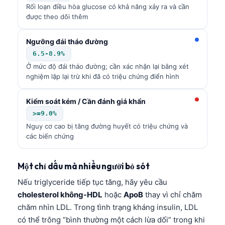
Rối loạn điều hòa glucose có khả năng xảy ra và cần
được theo dõi thêm
Ngưỡng đái tháo đường
6.5-8.9%
Ở mức độ đái tháo đường; cần xác nhận lại bằng xét
nghiệm lặp lại trừ khi đã có triệu chứng điển hình
Kiểm soát kém / Cần đánh giá khẩn
>=9.0%
Nguy cơ cao bị tăng đường huyết có triệu chứng và
các biến chứng
Một chỉ dấu mà nhiều người bỏ sót
Nếu triglyceride tiếp tục tăng, hãy yêu cầu
cholesterol không-HDL
hoặc
ApoB
thay vì chỉ chăm
chăm nhìn LDL. Trong tình trạng kháng insulin, LDL
có thể trông “bình thường một cách lừa dối” trong khi