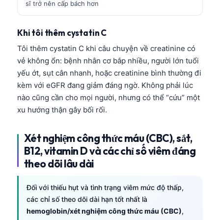
sĩ trở nên cấp bách hơn
తెలుగు
मराठी
Khi tôi thêm cystatin C
اردو
Tôi thêm cystatin C khi câu chuyện về creatinine có
vẻ không ổn: bệnh nhân cơ bắp nhiều, người lớn tuổi
বাংলা
yếu ớt, sụt cân nhanh, hoặc creatinine bình thường đi
Shqip
kèm với eGFR đang giảm đáng ngờ. Không phải lúc
Magyar
nào cũng cần cho mọi người, nhưng có thể “cứu” một
xu hướng thận gây bối rối.
Slovenščina
한국어
Xét nghiệm công thức máu (CBC), sắt,
Polski
B12, vitamin D và các chỉ số viêm đáng
Lietuvių kalba
theo dõi lâu dài
Русский
Đối với thiếu hụt và tình trạng viêm mức độ thấp,
ქართული
các chỉ số theo dõi dài hạn tốt nhất là
Čeština
hemoglobin/xét nghiệm công thức máu (CBC)
,