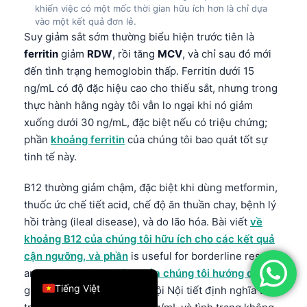
khiến việc có một mốc thời gian hữu ích hơn là chỉ dựa
简体中文
vào một kết quả đơn lẻ.
Suy giảm sắt sớm thường biểu hiện trước tiên là
Română
ferritin
giảm
RDW
, rồi tăng
MCV
, và chỉ sau đó mới
Türkçe
đến tình trạng hemoglobin thấp. Ferritin dưới 15
Ελληνικά
ng/mL có độ đặc hiệu cao cho thiếu sắt, nhưng trong
thực hành hằng ngày tôi vẫn lo ngại khi nó giảm
Português
xuống dưới 30 ng/mL, đặc biệt nếu có triệu chứng;
Español
phần
khoảng ferritin
của chúng tôi bao quát tốt sự
Italiano
tinh tế này.
עִבְרִית
B12 thường giảm chậm, đặc biệt khi dùng metformin,
Français
thuốc ức chế tiết acid, chế độ ăn thuần chay, bệnh lý
العربية
hồi tràng (ileal disease), và do lão hóa. Bài viết
về
khoảng B12 của chúng tôi hữu ích cho các kết quả
Deutsch
cận ngưỡng, và phần
is useful for borderline results,
English
and our
vitamin D riêng của chúng tôi hướng dẫn
Tiếng Việt
giải thích vì sao Holick và Hội Nội tiết định nghĩa tình