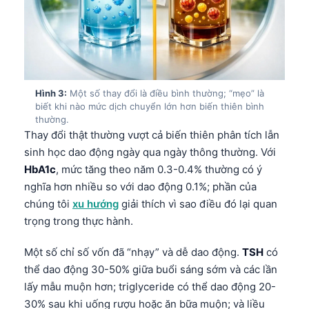
Hình 3:
Một số thay đổi là điều bình thường; “mẹo” là
biết khi nào mức dịch chuyển lớn hơn biến thiên bình
thường.
Thay đổi thật thường vượt cả biến thiên phân tích lẫn
sinh học dao động ngày qua ngày thông thường. Với
HbA1c
, mức tăng theo năm 0.3-0.4% thường có ý
nghĩa hơn nhiều so với dao động 0.1%; phần của
chúng tôi
xu hướng
giải thích vì sao điều đó lại quan
trọng trong thực hành.
Một số chỉ số vốn đã “nhạy” và dễ dao động.
TSH
có
thể dao động 30-50% giữa buổi sáng sớm và các lần
lấy mẫu muộn hơn; triglyceride có thể dao động 20-
30% sau khi uống rượu hoặc ăn bữa muộn; và liều