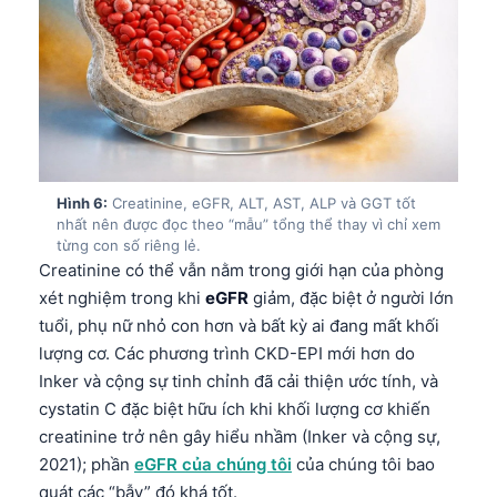
Frysk
Esperanto
Беларуская мова
Татар теле
Кыргызча
Hình 6:
Creatinine, eGFR, ALT, AST, ALP và GGT tốt
ئۇيغۇرچە
nhất nên được đọc theo “mẫu” tổng thể thay vì chỉ xem
Cebuano
từng con số riêng lẻ.
Creatinine có thể vẫn nằm trong giới hạn của phòng
Basa Jawa
xét nghiệm trong khi
eGFR
giảm, đặc biệt ở người lớn
ພາສາລາວ
tuổi, phụ nữ nhỏ con hơn và bất kỳ ai đang mất khối
Монгол
lượng cơ. Các phương trình CKD-EPI mới hơn do
Inker và cộng sự tinh chỉnh đã cải thiện ước tính, và
Afrikaans
cystatin C đặc biệt hữu ích khi khối lượng cơ khiến
العربية المغربية
creatinine trở nên gây hiểu nhầm (Inker và cộng sự,
Occitan
2021); phần
eGFR của chúng tôi
của chúng tôi bao
quát các “bẫy” đó khá tốt.