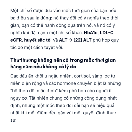
Một chỉ số được đưa vào mốc thời gian của bạn nếu
ba điều sau là đúng: nó thay đổi có ý nghĩa theo thời
gian, bạn có thể hành động dựa trên nó, và nó có ý
nghĩa khi đặt cạnh một chỉ số khác.
HbA1c
,
LDL-C
,
eGFR
,
huyết sắc tố
, Và
ALT → [22] ALT
phù hợp quy
tắc đó một cách tuyệt vời.
Thứ thường không nên có trong mốc thời gian
hằng năm nếu không có lý do
Các dấu ấn khối u ngẫu nhiên, cortisol, sàng lọc tự
miễn diện rộng và các hormone chuyên biệt là những
“bộ theo dõi mặc định” kém phù hợp cho người ít
nguy cơ. Tất nhiên chúng có những công dụng nhất
định, nhưng một mốc theo dõi dài hạn sẽ hiệu quả
nhất khi mỗi điểm đều gắn với một quyết định thực
sự.