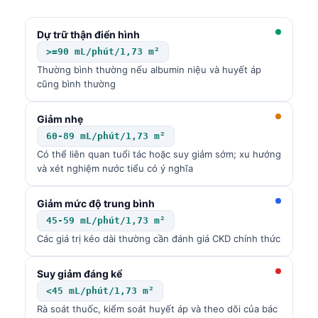
Català
O‘zbekcha
Dự trữ thận điển hình
>=90 mL/phút/1,73 m²
Українська
Thường bình thường nếu albumin niệu và huyết áp
አማርኛ
cũng bình thường
Kiswahili
Giảm nhẹ
ភាសាខ្មែរ
60-89 mL/phút/1,73 m²
ဗမာစာ
Có thể liên quan tuổi tác hoặc suy giảm sớm; xu hướng
và xét nghiệm nước tiểu có ý nghĩa
ไทย
Tagalog
Giảm mức độ trung bình
45-59 mL/phút/1,73 m²
Bahasa Melayu
Các giá trị kéo dài thường cần đánh giá CKD chính thức
മലയാളം
ಕನ್ನಡ
Suy giảm đáng kể
<45 mL/phút/1,73 m²
ગુજરાતી
Rà soát thuốc, kiểm soát huyết áp và theo dõi của bác
தமிழ்