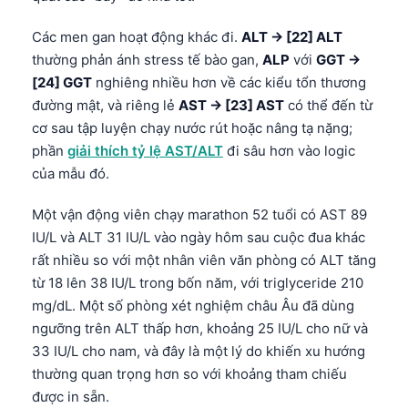
Gàidhlig
Euskara
Các men gan hoạt động khác đi.
ALT → [22] ALT
thường phản ánh stress tế bào gan,
ALP
với
GGT →
Македонски јазик
[24] GGT
nghiêng nhiều hơn về các kiểu tổn thương
Latviešu valoda
đường mật, và riêng lẻ
AST → [23] AST
có thể đến từ
Galego
cơ sau tập luyện chạy nước rút hoặc nâng tạ nặng;
phần
giải thích tỷ lệ AST/ALT
đi sâu hơn vào logic
অসমীয়া
của mẫu đó.
සිංහල
سنڌي
Một vận động viên chạy marathon 52 tuổi có AST 89
IU/L và ALT 31 IU/L vào ngày hôm sau cuộc đua khác
پښتو
rất nhiều so với một nhân viên văn phòng có ALT tăng
từ 18 lên 38 IU/L trong bốn năm, với triglyceride 210
Slovenčina
mg/dL. Một số phòng xét nghiệm châu Âu đã dùng
ngưỡng trên ALT thấp hơn, khoảng 25 IU/L cho nữ và
Hrvatski
33 IU/L cho nam, và đây là một lý do khiến xu hướng
Suomi
thường quan trọng hơn so với khoảng tham chiếu
Қазақ тілі
được in sẵn.