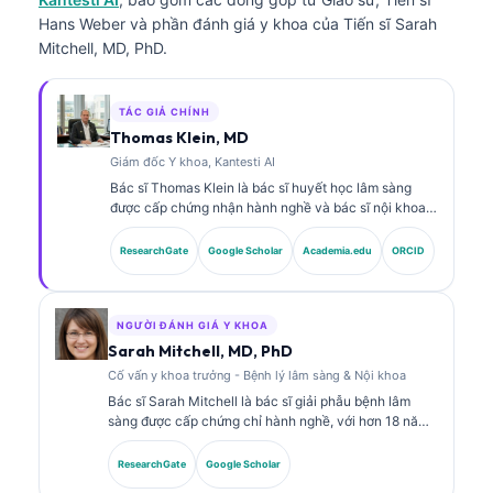
Hans Weber và phần đánh giá y khoa của Tiến sĩ Sarah
Mitchell, MD, PhD.
TÁC GIẢ CHÍNH
Thomas Klein, MD
Giám đốc Y khoa, Kantesti AI
Bác sĩ Thomas Klein là bác sĩ huyết học lâm sàng
được cấp chứng nhận hành nghề và bác sĩ nội khoa,
với hơn 15 năm kinh nghiệm trong lĩnh vực y học xét
nghiệm và phân tích lâm sàng có hỗ trợ bởi AI. Với vai
ResearchGate
Google Scholar
Academia.edu
ORCID
trò Giám đốc Y khoa (Chief Medical Officer) tại
Kantesti AI, ông cung cấp sự giám sát lâm sàng về độ
chính xác y khoa của mạng lưới thần kinh độc quyền.
Bác sĩ Klein đã công bố nhiều bài viết về diễn giải
NGƯỜI ĐÁNH GIÁ Y KHOA
dấu ấn sinh học và chẩn đoán xét nghiệm trong các
Sarah Mitchell, MD, PhD
chủ đề về y học xét nghiệm.
Cố vấn y khoa trưởng - Bệnh lý lâm sàng & Nội khoa
Bác sĩ Sarah Mitchell là bác sĩ giải phẫu bệnh lâm
sàng được cấp chứng chỉ hành nghề, với hơn 18 năm
kinh nghiệm trong y học xét nghiệm và phân tích
chẩn đoán. Bà có các chứng chỉ chuyên sâu về hóa
ResearchGate
Google Scholar
sinh lâm sàng và đã công bố rộng rãi về các bảng dấu