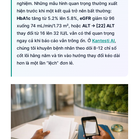
nghiệm. Những mẫu hình quan trọng thường xuất
hiện trước khi một kết quả trở nên bất thường:
HbA1c
tăng từ 5.2% lên 5.8%,
eGFR
giảm từ 96
xuống 74 mL/min/1.73 m², hoặc
ALT → [22] ALT
thay đổi từ 16 lên 32 IU/L vẫn có thể quan trọng
ngay cả khi báo cáo vẫn trông ổn. Ở
Kantesti AI
,
chúng tôi khuyên bệnh nhân theo dõi 8-12 chỉ số
cốt lõi hằng năm và tin vào hướng thay đổi kéo dài
hơn là một lần “lệch” đơn lẻ.