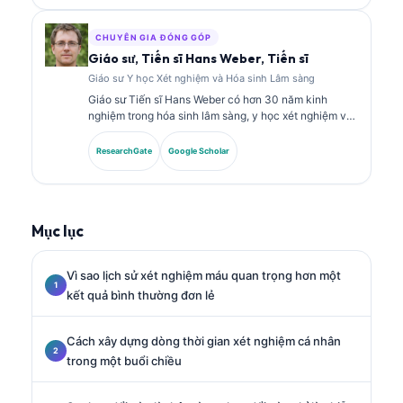
ấn sinh học và phân tích xét nghiệm trong thực hành
lâm sàng.
CHUYÊN GIA ĐÓNG GÓP
Giáo sư, Tiến sĩ Hans Weber, Tiến sĩ
Giáo sư Y học Xét nghiệm và Hóa sinh Lâm sàng
Giáo sư Tiến sĩ Hans Weber có hơn 30 năm kinh
nghiệm trong hóa sinh lâm sàng, y học xét nghiệm và
nghiên cứu dấu ấn sinh học. Ông từng là Chủ tịch của
Hiệp hội Hóa sinh Lâm sàng Đức, và chuyên về phân
ResearchGate
Google Scholar
tích các bảng xét nghiệm chẩn đoán, chuẩn hóa dấu
ấn sinh học, cũng như y học xét nghiệm hỗ trợ bởi AI.
Mục lục
Vì sao lịch sử xét nghiệm máu quan trọng hơn một
kết quả bình thường đơn lẻ
Cách xây dựng dòng thời gian xét nghiệm cá nhân
trong một buổi chiều