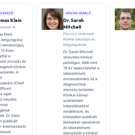
 SZERZŐ
ORVOSI BÍRÁLÓ
omas Klein
Dr. Sarah
Mitchell
antesti AI
Főorvosi tanácsadó -
s Klein
Klinikai patológia és
s belgyógyász
belgyógyászat
ai hematológus,
 15 éves
Dr. Sarah Mitchell
attal a
okleveles klinikai
iumi orvoslás és
patológus, több mint
ogatott klinikai
18 év tapasztalattal a
erületén. A
laboratóriumi
AI
orvostudomány és a
osaként (Chief
diagnosztikai
fficer)
elemzés területén.
 a saját
Klinikai kémiai
sű neurális
szakterületi
rvosi
képesítésekkel
gának
rendelkezik, és
ét. Dr. Klein
kiterjedten publikált
n publikált
biomarker-panelokról
r-értelmezésről
és laboratóriumi
tóriumi
elemzésről a klinikai