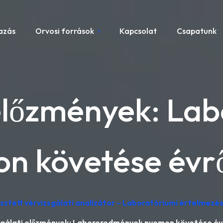
azás
Orvosi források
Kapcsolat
Csapatunk
 előzmények: L
n követése évrő
lesztett vérvizsgálati analizátor – Laboratóriumi értelmez
sgálati előzmények: Laboreredmények nyomon követése évr