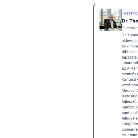
Frysk
VEZETŐ
Esperanto
Dr. Th
Беларуская мова
Főorvos, K
Dr. Thoma
Татар теле
oklevele
és klinik
Кыргызча
több mint
ئۇيغۇرچە
tapasztal
laboratór
Cebuano
az AI-tám
elemzés t
Basa Jawa
Kantesti 
vezérorv
ພາສາລາວ
Medical O
biztosítja
Монгол
fejleszté
hálózat o
Afrikaans
pontossá
العربية المغربية
felügyelet
kiterjedte
Occitan
biomarke
és labora