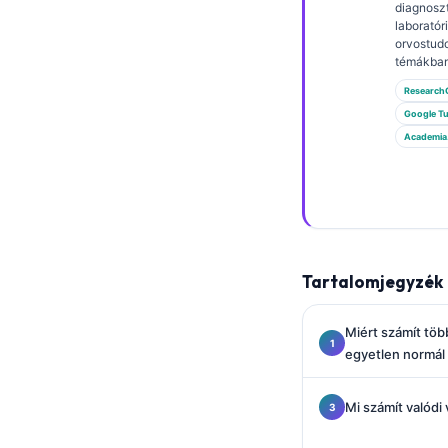
Gàidhlig
diagnoszt
laboratór
Euskara
orvostud
témákban
Македонски јазик
Research
Latviešu valoda
Google T
Galego
Academia
অসমীয়া
සිංහල
سنڌي
پښتو
Tartalomjegyzék
Slovenčina
Miért számít töb
egyetlen normá
Hrvatski
Suomi
Mi számít valódi 
Қазақ тілі