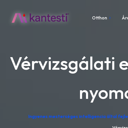
Otthon
Ár
Vérvizsgálati
nyomo
Ingyenes mesterséges intelligencia által fej
Vérviz