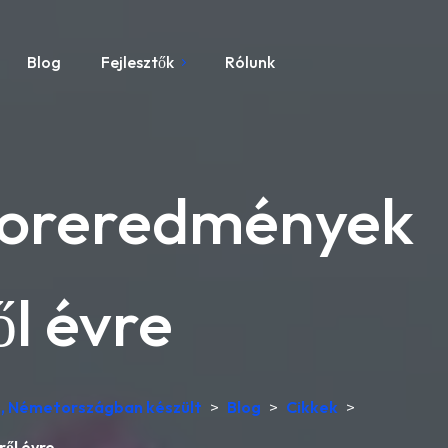
Blog
Fejlesztők
Rólunk
aboreredmények
l évre
és, Németországban készült
>
Blog
>
Cikkek
>
ől évre