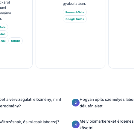
ikáról
gyakorlatban.
iumi
ResearchGate
ományi
.
Google Tudós
Gate
udós
.edu
ORCID
bet a vérvizsgálati előzmény, mint
Hogyan építs személyes labo
l eredmény?
délután alatt
Mely biomarkereket érdemes
változásnak, és mi csak laborzaj?
követni