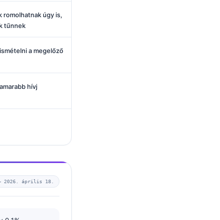
 romolhatnak úgy is,
k tűnnek
ismételni a megelőző
hamarabb hívj
 —
2026. április 18.