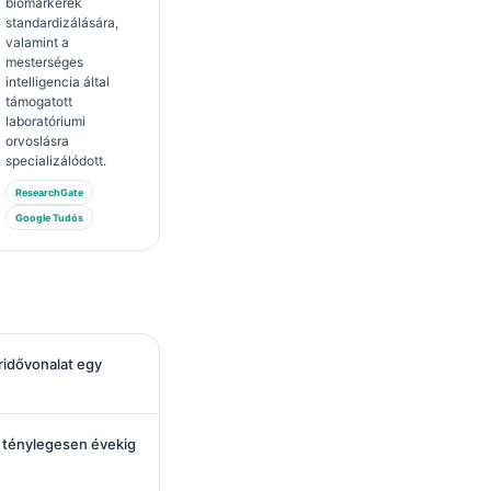
biomarkerek
standardizálására,
valamint a
mesterséges
intelligencia által
támogatott
laboratóriumi
orvoslásra
specializálódott.
ResearchGate
Google Tudós
ridővonalat egy
 ténylegesen évekig