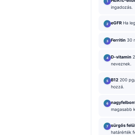
HbA1c-elto
ingadozás.
தமிழ்
తెలుగు
eGFR
Ha leg
मराठी
اردو
Ferritin
30 n
বাংলা
D-vitamin
2
Shqip
neveznek.
Slovenščina
한국어
B12
200 pg/
hozzá.
Polski
Lietuvių kalba
nagyfelbon
Русский
magasabb ko
ქართული
sürgős felü
Čeština
határérték f