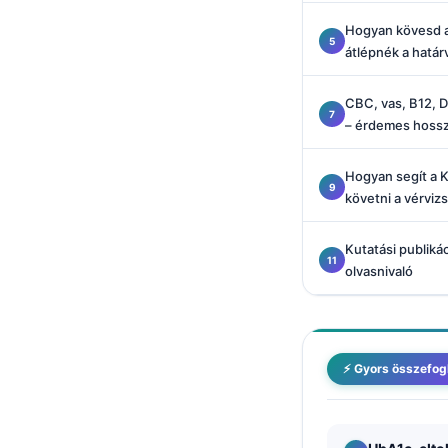
Català
Hogyan kövesd a 
O‘zbekcha
átlépnék a határ
Українська
CBC, vas, B12, D
አማርኛ
– érdemes hosszú
Kiswahili
Hogyan segít a 
ភាសាខ្មែរ
követni a vérviz
ဗမာစာ
ไทย
Kutatási publiká
olvasnivaló
Tagalog
Tiếng Việt
Bahasa Melayu
⚡ Gyors összefog
മലയാളം
ಕನ್ನಡ
ગુજરાતી