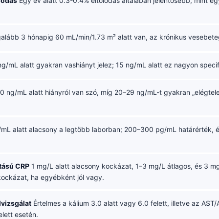
lódás
Egy év alatt 0.3-0.4% eltolódás általában jelentősebb, mint e
alább 3 hónapig 60 mL/min/1.73 m² alatt van, az krónikus vesebete
g/mL alatt gyakran vashiányt jelez; 15 ng/mL alatt ez nagyon specif
0 ng/mL alatt hiányról van szó, míg 20–29 ng/mL-t gyakran „elégte
mL alatt alacsony a legtöbb laborban; 200–300 pg/mL határérték, és
tású CRP
1 mg/L alatt alacsony kockázat, 1–3 mg/L átlagos, és 3 mg
ckázat, ha egyébként jól vagy.
lvizsgálat
Értelmes a kálium 3.0 alatt vagy 6.0 felett, illetve az AST/
elett esetén.