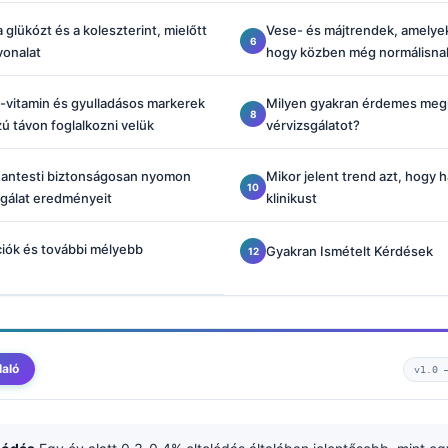
glükózt és a koleszterint, mielőtt
Vese- és májtrendek, amelyek
vonalat
hogy közben még normálisna
-vitamin és gyulladásos markerek
Milyen gyakran érdemes meg
 távon foglalkozni velük
vérvizsgálatot?
Kantesti biztonságosan nyomon
Mikor jelent trend azt, hogy 
sgálat eredményeit
klinikust
ciók és további mélyebb
Gyakran Ismételt Kérdések
laló
v1.0