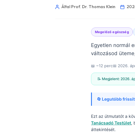
Által Prof. Dr. Thomas Klein
2026
Megelőző egészség
Egyetlen normál e
változásod üteme,
📖 ~12 perc
📅
2026. ápr
📝 Megjelent:
2026. ápr
🔄 Legutóbb frissít
Ezt az útmutatót a kö
Norsk bokmål
Tanácsadó Testület
,
áttekintését.
Ślōnskŏ gŏdka