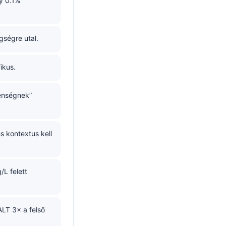
gy 0.1%
gségre utal.
ikus.
lenségnek”
 kontextus kell
/L felett
ALT 3× a felső