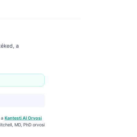
téked, a
 a
Kantesti AI Orvosi
tchell, MD, PhD orvosi