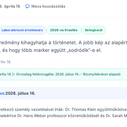
. április 18.
Nincs hozzászólás
Laboratóriumi értelmezés
2026-os frissítés
Betegbarát
redmény kihagyhatja a történetet. A jobb kép az alapér
 és hogy több marker együtt „sodródik”-e el.
ilis 18.
ilis 18.
🩺 Orvosilag felülvizsgálta:
2026. július 16.
✅ Bizonyítékokon alapuló
ve:
2026. július 16.
vetkező személy vezetésével írták:
Dr. Thomas Klein
együttműködve
 beleértve Dr. Hans Weber professzor közreműködését és Dr. Sarah Mi