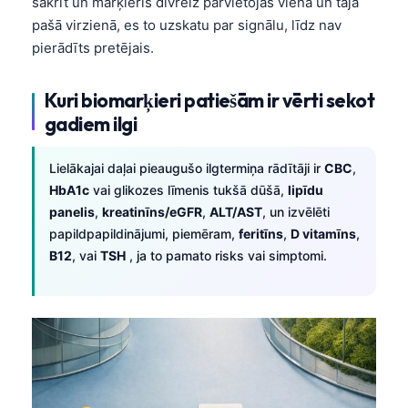
sakrīt un marķieris divreiz pārvietojas vienā un tajā
pašā virzienā, es to uzskatu par signālu, līdz nav
pierādīts pretējais.
Kuri biomarķieri patiešām ir vērti sekot
gadiem ilgi
Lielākajai daļai pieaugušo ilgtermiņa rādītāji ir
CBC
,
HbA1c
vai glikozes līmenis tukšā dūšā,
lipīdu
panelis
,
kreatinīns/eGFR
,
ALT/AST
, un izvēlēti
papildpapildinājumi, piemēram,
feritīns
,
D vitamīns
,
B12
, vai
TSH
, ja to pamato risks vai simptomi.