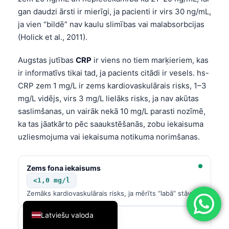
gan daudzi ārsti ir mierīgi, ja pacienti ir virs 30 ng/mL,
简体中文
ja vien “bildē” nav kaulu slimības vai malabsorbcijas
Română
(Holick et al., 2011).
Türkçe
Augstas jutības
CRP
ir viens no tiem marķieriem, kas
Ελληνικά
ir informatīvs tikai tad, ja pacients citādi ir vesels. hs-
Português
CRP zem 1 mg/L ir zems kardiovaskulārais risks, 1–3
Español
mg/L vidējs, virs 3 mg/L lielāks risks, ja nav akūtas
saslimšanas, un vairāk nekā 10 mg/L parasti nozīmē,
Italiano
ka tas jāatkārto pēc saaukstēšanās, zobu iekaisuma
עִבְרִית
uzliesmojuma vai iekaisuma notikuma norimšanas.
Français
العربية
Zems fona iekaisums
<1,0 mg/l
Deutsch
Zemāks kardiovaskulārais risks, ja mērīts “labā” stāvoklī
English
Latviešu valoda
Vidējā riska diapazons