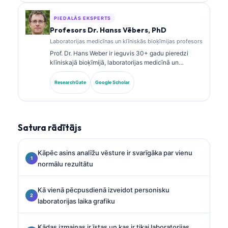
laboratorijas analīzi klīniskajā praksē.
PIEDALĀS EKSPERTS
Profesors Dr. Hanss Vēbers, PhD
Laboratorijas medicīnas un klīniskās bioķīmijas profesors
Prof. Dr. Hans Weber ir ieguvis 30+ gadu pieredzi
klīniskajā bioķīmijā, laboratorijas medicīnā un
biomarķieru pētniecībā. Bijušais Vācijas Klīniskās
ķīmijas biedrības prezidents, viņš specializējas
ResearchGate
Google Scholar
diagnostikas paneļu analīzē, biomarķieru
standartizācijā un ar AI atbalstītā laboratorijas
medicīnā.
Satura rādītājs
Kāpēc asins analīžu vēsture ir svarīgāka par vienu
normālu rezultātu
Kā vienā pēcpusdienā izveidot personisku
laboratorijas laika grafiku
Kādas izmaiņas ir īstas un kas ir tikai laboratorijas