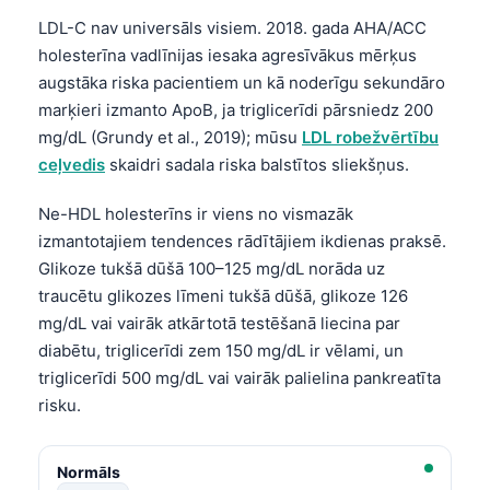
LDL-C nav universāls visiem. 2018. gada AHA/ACC
holesterīna vadlīnijas iesaka agresīvākus mērķus
augstāka riska pacientiem un kā noderīgu sekundāro
marķieri izmanto ApoB, ja triglicerīdi pārsniedz 200
mg/dL (Grundy et al., 2019); mūsu
LDL robežvērtību
ceļvedis
skaidri sadala riska balstītos sliekšņus.
Ne-HDL holesterīns ir viens no vismazāk
izmantotajiem tendences rādītājiem ikdienas praksē.
Glikoze tukšā dūšā 100–125 mg/dL norāda uz
traucētu glikozes līmeni tukšā dūšā, glikoze 126
mg/dL vai vairāk atkārtotā testēšanā liecina par
diabētu, triglicerīdi zem 150 mg/dL ir vēlami, un
triglicerīdi 500 mg/dL vai vairāk palielina pankreatīta
risku.
Normāls