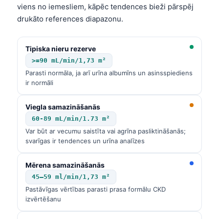
Gàidhlig
viens no iemesliem, kāpēc tendences bieži pārspēj
Euskara
drukāto references diapazonu.
Македонски јазик
Tipiska nieru rezerve
Galego
>=90 mL/min/1,73 m²
অসমীয়া
Parasti normāla, ja arī urīna albumīns un asinsspiediens
සිංහල
ir normāli
سنڌي
Viegla samazināšanās
پښتو
60-89 mL/min/1.73 m²
Var būt ar vecumu saistīta vai agrīna pasliktināšanās;
svarīgas ir tendences un urīna analīzes
Slovenčina
Hrvatski
Mērena samazināšanās
45–59 ml/min/1,73 m²
Suomi
Pastāvīgas vērtības parasti prasa formālu CKD
Қазақ тілі
izvērtēšanu
Català