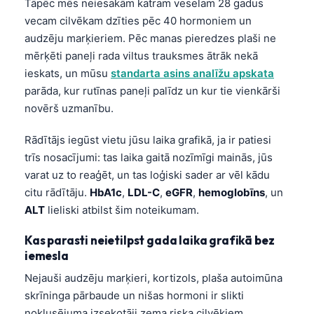
Tāpēc mēs neiesakām katram veselam 28 gadus
vecam cilvēkam dzīties pēc 40 hormoniem un
audzēju marķieriem. Pēc manas pieredzes plaši ne
mērķēti paneļi rada viltus trauksmes ātrāk nekā
ieskats, un mūsu
standarta asins analīžu apskata
parāda, kur rutīnas paneļi palīdz un kur tie vienkārši
novērš uzmanību.
Rādītājs iegūst vietu jūsu laika grafikā, ja ir patiesi
trīs nosacījumi: tas laika gaitā nozīmīgi mainās, jūs
varat uz to reaģēt, un tas loģiski sader ar vēl kādu
citu rādītāju.
HbA1c
,
LDL-C
,
eGFR
,
hemoglobīns
, un
ALT
lieliski atbilst šim noteikumam.
Kas parasti neietilpst gada laika grafikā bez
iemesla
Nejauši audzēju marķieri, kortizols, plaša autoimūna
skrīninga pārbaude un nišas hormoni ir slikti
noklusējuma izsekotāji zema riska cilvēkiem.