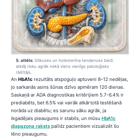
5. attēls:
Glikozes un holesterīna tendences bieži
atklāj risku agrāk nekā viens vienīgs patoloģisks
rādītājs.
An
HbA1c
rezultāts atspoguļo aptuveni 8–12 nedēļas,
jo sarkanās asins šūnas dzīvo apmēram 120 dienas.
Saskaņā ar ADA diagnostikas kritērijiem 5.7-6.4% ir
prediabēts, bet 6.5% vai vairāk atkārtotā testēšanā
norāda uz diabētu; es sarunu sāku agrāk, ja
ikgadējais pieaugums ir stabils, un mūsu
HbA1c
diapazona raksts
palīdz pacientiem vizualizēt šo
lēno pieaugumu.