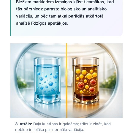
Biežiem marķieriem izmaiņas kļūst ticamākas, kad
tās pārsniedz parasto bioloģisko un analītisko
variāciju, un pēc tam atkal parādās atkārtotā
analīzē līdzīgos apstākļos.
3. attēls:
Daļa kustības ir gaidāma; triks ir zināt, kad
nobīde ir lielāka par normālo variāciju.