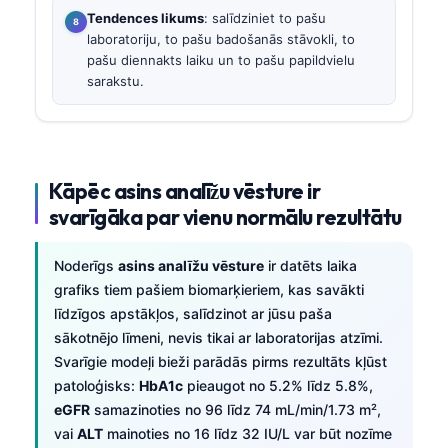
Tendences likums
: salīdziniet to pašu
laboratoriju, to pašu badošanās stāvokli, to
pašu diennakts laiku un to pašu papildvielu
sarakstu.
Kāpēc asins analīžu vēsture ir
svarīgāka par vienu normālu rezultātu
Noderīgs
asins analīžu vēsture
ir datēts laika
grafiks tiem pašiem biomarķieriem, kas savākti
līdzīgos apstākļos, salīdzinot ar jūsu paša
sākotnējo līmeni, nevis tikai ar laboratorijas atzīmi.
Svarīgie modeļi bieži parādās pirms rezultāts kļūst
patoloģisks:
HbA1c
pieaugot no 5.2% līdz 5.8%,
eGFR
samazinoties no 96 līdz 74 mL/min/1.73 m²,
vai
ALT
mainoties no 16 līdz 32 IU/L var būt nozīme