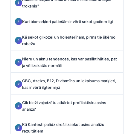
troksnis?
Kuri biomarķieri patiešām ir vērti sekot gadiem ilgi
Kā sekot glikozei un holesterīnam, pirms tie šķērso
robežu
Nieru un aknu tendences, kas var pasliktināties, pat
ja vēl izskatās normāli
CBC, dzelzs, B12, D vitamīns un iekaisuma marķieri,
kas ir vērti ilgtermiņā
Cik bieži vajadzētu atkārtot profilaktisku asins
analīzi?
Kā Kantesti palīdz droši izsekot asins analīžu
rezultātiem