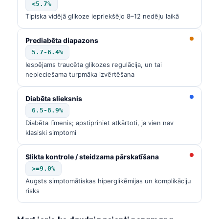
<5.7%
Tipiska vidējā glikoze iepriekšējo 8–12 nedēļu laikā
Prediabēta diapazons
5.7-6.4%
Iespējams traucēta glikozes regulācija, un tai
nepieciešama turpmāka izvērtēšana
Diabēta slieksnis
6.5-8.9%
Diabēta līmenis; apstipriniet atkārtoti, ja vien nav
klasiski simptomi
Slikta kontrole / steidzama pārskatīšana
>=9.0%
Augsts simptomātiskas hiperglikēmijas un komplikāciju
risks