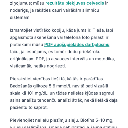
ziņojumus; mūsu
rezultātu piekļuves ceļvedis
ir
noderīgs, ja rakāties cauri vairākām slimnīcu
sistēmām.
Izmantojiet vistīrāko kopiju, kāda jums ir. Tieša, labi
apgaismota skenēšana vai telefona foto parasti ir
pietiekami mūsu
PDF augšupielādes darbplūsmu
,
taču, ja iespējams, es tomēr dodu priekšroku
oriģinālajam PDF, jo atsauces intervāls un metodika,
visticamāk, netiks nogriezti.
Pierakstiet vienības tieši tā, kā tās ir parādītas.
Badošanās glikoze 5.6 mmol/L nav tā pati vizuālā
skala kā 101 mg/dL, un tādas nelielas kļūdas sagrauj
asins analīžu tendenču analīzi ātrāk, nekā lielākā daļa
pacientu to saprot.
Pievienojiet nelielu piezīmju sleju. Biotīns 5–10 mg,
vīrusu saslimšana, smaga dehidratācija, jauna statīnu