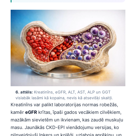
6. attēls:
Kreatinīns, eGFR, ALT, AST, ALP un GGT
vislabāk lasāmi kā kopaina, nevis kā atsevišķi skaitļi.
Kreatinīns var palikt laboratorijas normas robežās,
kamēr
eGFR
krītas, īpaši gados vecākiem cilvēkiem,
mazākām sievietēm un ikvienam, kas zaudē muskuļu
Norsk bokmål
masu. Jaunākās CKD-EPI vienādojumu versijas, ko
Ślōnskŏ gŏdka
pilnveidojuši Inkers un kolēģi, uzlaboja aprēķinu, un