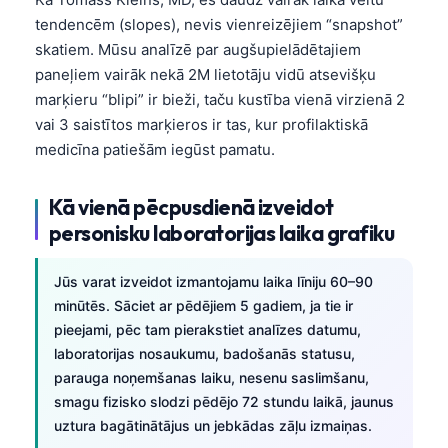
tendencēm (slopes), nevis vienreizējiem “snapshot”
skatiem. Mūsu analīzē par augšupielādētajiem
paneļiem vairāk nekā 2M lietotāju vidū atsevišķu
marķieru “blipi” ir bieži, taču kustība vienā virzienā 2
vai 3 saistītos marķieros ir tas, kur profilaktiskā
medicīna patiešām iegūst pamatu.
Kā vienā pēcpusdienā izveidot
personisku laboratorijas laika grafiku
Jūs varat izveidot izmantojamu laika līniju 60–90
minūtēs. Sāciet ar pēdējiem 5 gadiem, ja tie ir
pieejami, pēc tam pierakstiet analīzes datumu,
laboratorijas nosaukumu, badošanās statusu,
parauga noņemšanas laiku, nesenu saslimšanu,
smagu fizisko slodzi pēdējo 72 stundu laikā, jaunus
uztura bagātinātājus un jebkādas zāļu izmaiņas.