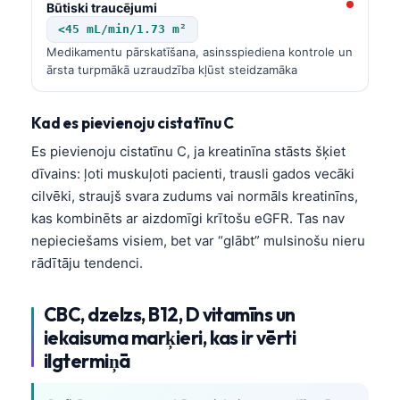
Būtiski traucējumi
O‘zbekcha
<45 mL/min/1.73 m²
Українська
Medikamentu pārskatīšana, asinsspiediena kontrole un
ārsta turpmākā uzraudzība kļūst steidzamāka
አማርኛ
Kiswahili
Kad es pievienoju cistatīnu C
ភាសាខ្មែរ
Es pievienoju cistatīnu C, ja kreatinīna stāsts šķiet
ဗမာစာ
dīvains: ļoti muskuļoti pacienti, trausli gados vecāki
ไทย
cilvēki, straujš svara zudums vai normāls kreatinīns,
kas kombinēts ar aizdomīgi krītošu eGFR. Tas nav
Tagalog
nepieciešams visiem, bet var “glābt” mulsinošu nieru
Tiếng Việt
rādītāju tendenci.
Bahasa Melayu
മലയാളം
CBC, dzelzs, B12, D vitamīns un
iekaisuma marķieri, kas ir vērti
ಕನ್ನಡ
ilgtermiņā
ગુજરાતી
தமிழ்