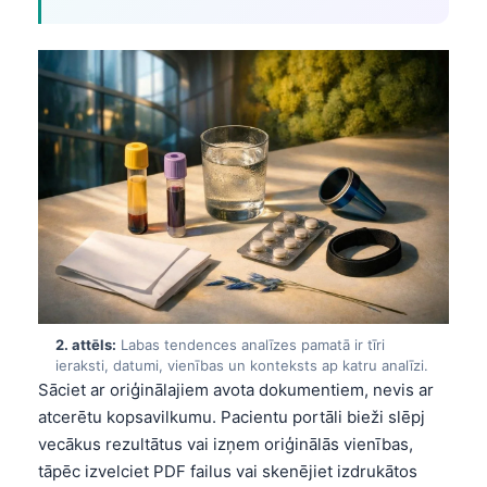
2. attēls:
Labas tendences analīzes pamatā ir tīri
ieraksti, datumi, vienības un konteksts ap katru analīzi.
Sāciet ar oriģinālajiem avota dokumentiem, nevis ar
atcerētu kopsavilkumu. Pacientu portāli bieži slēpj
vecākus rezultātus vai izņem oriģinālās vienības,
tāpēc izvelciet PDF failus vai skenējiet izdrukātos