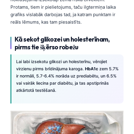
Protams, tiem ir pielietojums, taču ilgtermiņa laika
grafiks vislabāk darbojas tad, ja katram punktam ir
reāls lēmums, kas tam piesaistīts.
Kā sekot glikozei un holesterīnam,
pirms tie šķērso robežu
Lai labi izsekotu glikozi un holesterīnu, vērojiet
virzienu pirms brīdinājuma karoga.
HbA1c
zem 5.7%
ir normāli, 5.7-6.4% norāda uz prediabētu, un 6.5%
vai vairāk liecina par diabētu, ja tas apstiprinās
atkārtotā testēšanā.