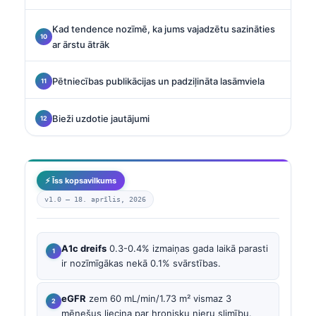
Kad tendence nozīmē, ka jums vajadzētu sazināties
ar ārstu ātrāk
Pētniecības publikācijas un padziļināta lasāmviela
Bieži uzdotie jautājumi
⚡ Īss kopsavilkums
v1.0 —
18. aprīlis, 2026
A1c dreifs
0.3-0.4% izmaiņas gada laikā parasti
ir nozīmīgākas nekā 0.1% svārstības.
eGFR
zem 60 mL/min/1.73 m² vismaz 3
mēnešus liecina par hronisku nieru slimību.