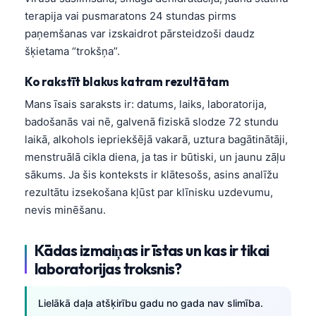
terapija vai pusmaratons 24 stundas pirms
paņemšanas var izskaidrot pārsteidzoši daudz
šķietama “trokšņa”.
Ko rakstīt blakus katram rezultātam
Mans īsais saraksts ir: datums, laiks, laboratorija,
badošanās vai nē, galvenā fiziskā slodze 72 stundu
laikā, alkohols iepriekšējā vakarā, uztura bagātinātāji,
menstruālā cikla diena, ja tas ir būtiski, un jaunu zāļu
sākums. Ja šis konteksts ir klātesošs, asins analīžu
rezultātu izsekošana kļūst par klīnisku uzdevumu,
nevis minēšanu.
Kādas izmaiņas ir īstas un kas ir tikai
laboratorijas troksnis?
Lielākā daļa atšķirību gadu no gada nav slimība.