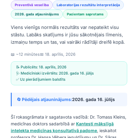
Preventīvā veselība
Laboratorijas rezultātu interpretācija
2026. gada atjauninājums
Pacientam saprotams
Viens vienīgs normāls rezultāts var nepateikt visu
stāstu. Labāks skatījums ir jūsu sākotnējais līmenis,
izmaiņu temps un tas, vai vairāki rādītāji dreifē kopā.
📖 ~12 minūtes
📅
18. aprīlis, 2026
📝 Publicēts:
18. aprīlis, 2026
🩺 Medicīniski izvērtēts:
2026. gada 16. jūlijs
✅ Uz pierādījumiem balstīts
🔄 Pēdējais atjauninājums:
2026. gada 16. jūlijs
Šī rokasgrāmata ir sagatavota vadībā:
Dr. Tomass Kleins,
medicīnas doktors
sadarbībā ar
Kantesti mākslīgā
intelekta medicīnas konsultatīvā padome
, ieskaitot
profesora Dr. Hansa Vēbera ieguldījumu un Dr. Sāras