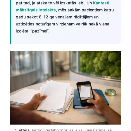
pat tad, ja atskaite vēl izskatās labi. Un
Kantesti
mākslīgais intelekts
, mēs sakām pacientiem katru
gadu sekot 8–12 galvenajiem rādītājiem un
uzticēties noturīgam virzienam vairāk nekā vienai
izolētai “pazīmei”.
1. attēls:
Personīgā laboratorijas laika līnija parāda, kā