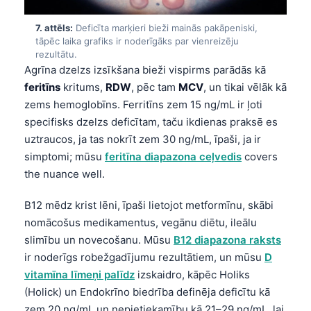
日本語
7. attēls:
Deficīta marķieri bieži mainās pakāpeniski,
Eesti
tāpēc laika grafiks ir noderīgāks par vienreizēju
Azərbaycan dili
rezultātu.
Agrīna dzelzs izsīkšana bieži vispirms parādās kā
Bosanski
feritīns
kritums,
RDW
, pēc tam
MCV
, un tikai vēlāk kā
Svenska
zems hemoglobīns. Ferritīns zem 15 ng/mL ir ļoti
specifisks dzelzs deficītam, taču ikdienas praksē es
Српски језик
uztraucos, ja tas nokrīt zem 30 ng/mL, īpaši, ja ir
Íslenska
simptomi; mūsu
feritīna diapazona ceļvedis
covers
Հայերեն
the nuance well.
Bahasa Indonesia
B12 mēdz krist lēni, īpaši lietojot metformīnu, skābi
हिन्दी
nomācošus medikamentus, vegānu diētu, ileālu
Nederlands
slimību un novecošanu. Mūsu
B12 diapazona raksts
ir noderīgs robežgadījumu rezultātiem, un mūsu
D
Dansk
vitamīna līmeņi palīdz
izskaidro, kāpēc Holiks
Български
(Holick) un Endokrīno biedrība definēja deficītu kā
فارسی
zem 20 ng/mL un nepietiekamību kā 21–29 ng/mL, lai