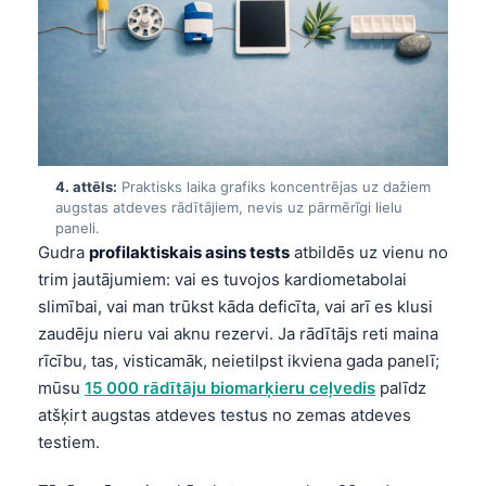
4. attēls:
Praktisks laika grafiks koncentrējas uz dažiem
augstas atdeves rādītājiem, nevis uz pārmērīgi lielu
paneli.
Gudra
profilaktiskais asins tests
atbildēs uz vienu no
trim jautājumiem: vai es tuvojos kardiometabolai
slimībai, vai man trūkst kāda deficīta, vai arī es klusi
zaudēju nieru vai aknu rezervi. Ja rādītājs reti maina
rīcību, tas, visticamāk, neietilpst ikviena gada panelī;
mūsu
15 000 rādītāju biomarķieru ceļvedis
palīdz
atšķirt augstas atdeves testus no zemas atdeves
testiem.