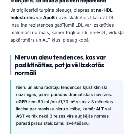
Marķieris, ko daudzi pacienti nepamana
Ja triglicerīdi turpina pieaugt, pieprasiet
ne-HDL
holesterīns
vai
ApoB
nevis skatieties tikai uz LDL.
Insulīna rezistences gadījumā LDL var izskatīties
maldinoši normāls, kamēr triglicerīdi, ne-HDL, vidukļa
apkārtmērs un ALT klusi pieaug kopā.
Nieru un aknu tendences, kas var
pasliktināties, pat ja vēl izskatās
normāli
Nieru un aknu rādītāju tendences kļūst klīniski
nozīmīgas, pirms parādās dramatiskas novirzes.
eGFR
zem 60 mL/min/1,73 m² vismaz 3 mēnešus
liecina par hronisku nieru slimību, kamēr
ALT
vai
AST
vairāk nekā 3 reizes virs augšējās normas
parasti prasa steidzamu izvērtēšanu.