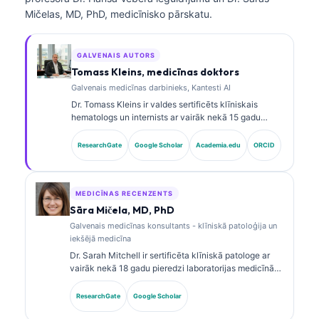
Mičelas, MD, PhD, medicīnisko pārskatu.
GALVENAIS AUTORS
Tomass Kleins, medicīnas doktors
Galvenais medicīnas darbinieks, Kantesti AI
Dr. Tomass Kleins ir valdes sertificēts klīniskais
hematologs un internists ar vairāk nekā 15 gadu
pieredzi laboratorijas medicīnā un ar AI atbalstītā
klīniskā analīzē. Kā Kantesti AI galvenais medicīnas
ResearchGate
Google Scholar
Academia.edu
ORCID
darbinieks viņš nodrošina klīnisku uzraudzību par
patentētā neironu tīkla medicīnisko precizitāti. Dr.
Kleins ir plaši publicējies par biomarķieru
interpretāciju un laboratorijas diagnostiku
MEDICĪNAS RECENZENTS
laboratorijas medicīnas jomā.
Sāra Mičela, MD, PhD
Galvenais medicīnas konsultants - klīniskā patoloģija un
iekšējā medicīna
Dr. Sarah Mitchell ir sertificēta klīniskā patologe ar
vairāk nekā 18 gadu pieredzi laboratorijas medicīnā
un diagnostikas analīzē. Viņai ir specializētas
sertifikācijas klīniskajā ķīmijā, un viņa plaši
ResearchGate
Google Scholar
publicējusi pētījumus par biomarķieru paneļiem un