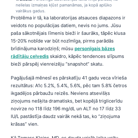
nelielas izmaiņas kļūst pamanāmas, ja kopā aplūko
vairākus gadus.
Problēma ir tā, ka laboratorijas atsauces diapazons ir
veidots no populācijas datiem, nevis no jums. Jūsu
paša sākotnējais līmenis bieži ir šaurāks, tāpēc klusa
15-20% nobīde var būt nozīmīga, pirms parādās
brīdinājuma karodziņš; mūsu
personīgais bāzes
rādītāju ceļvedis
skaidro, kāpēc tendences slīpums
bieži pārspēj vienreizēju “snapshot” skatu.
Pagājušajā mēnesī es pārskatīju 41 gadu veca vīrieša
rezultātus: A1c 5.2%, 5.4%, 5.6%, pēc tam 5.8% četros
ikgadējos pārbaužu reizēs. Neviens atsevišķs
ziņojums nešķita dramatisks, bet kopējā triglicerīdu
novirze no 118 līdz 196 mg/dL un ALT no 17 līdz 33
IU/L pastāstīja daudz vairāk nekā tas, ko “ziņojuma
krāsas” vien.
Kā Tomass Kleins, MD, es daudz vairāk laika veltu