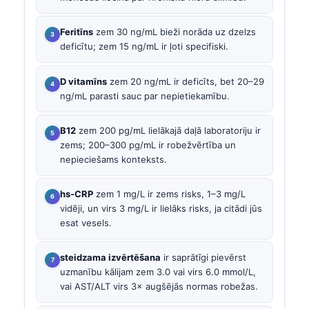
Feritīns
zem 30 ng/mL bieži norāda uz dzelzs
deficītu; zem 15 ng/mL ir ļoti specifiski.
D vitamīns
zem 20 ng/mL ir deficīts, bet 20–29
ng/mL parasti sauc par nepietiekamību.
B12
zem 200 pg/mL lielākajā daļā laboratoriju ir
zems; 200–300 pg/mL ir robežvērtība un
nepieciešams konteksts.
hs-CRP
zem 1 mg/L ir zems risks, 1–3 mg/L
vidēji, un virs 3 mg/L ir lielāks risks, ja citādi jūs
esat vesels.
steidzama izvērtēšana
ir saprātīgi pievērst
uzmanību kālijam zem 3.0 vai virs 6.0 mmol/L,
vai AST/ALT virs 3× augšējās normas robežas.