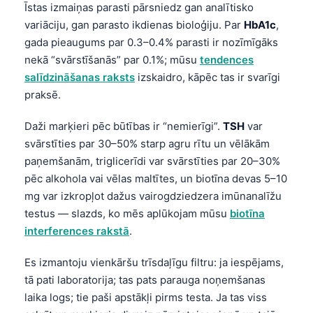
Īstas izmaiņas parasti pārsniedz gan analītisko
variāciju, gan parasto ikdienas bioloģiju. Par
HbA1c
,
gada pieaugums par 0.3–0.4% parasti ir nozīmīgāks
nekā “svārstīšanās” par 0.1%; mūsu
tendences
salīdzināšanas raksts
izskaidro, kāpēc tas ir svarīgi
praksē.
Daži marķieri pēc būtības ir “nemierīgi”.
TSH
var
svārstīties par 30–50% starp agru rītu un vēlākām
paņemšanām, triglicerīdi var svārstīties par 20–30%
pēc alkohola vai vēlas maltītes, un biotīna devas 5–10
mg var izkropļot dažus vairogdziedzera imūnanalīžu
testus — slazds, ko mēs aplūkojam mūsu
biotīna
interferences rakstā
.
Es izmantoju vienkāršu trīsdaļīgu filtru: ja iespējams,
tā pati laboratorija; tas pats parauga noņemšanas
laika logs; tie paši apstākļi pirms testa. Ja tas viss