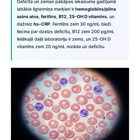
Deficīta un zemas pakāpes iekaisuma gadījumā
labākie ilgtermiņa marķieri ir
hemoglobīns/pilna
తెలుగు
asins aina
,
feritīns
,
B12
,
25-OH D vitamīns
, un
मराठी
dažreiz
hs-CRP
. Ferritīns zem 30 ng/mL bieži
اردو
liecina par dzelzs deficītu, B12 zem 200 pg/mL
lielākajā daļā laboratoriju ir zems, un 25-OH D
বাংলা
vitamīns zem 20 ng/mL norāda uz deficītu.
Shqip
Magyar
Slovenščina
한국어
Polski
Lietuvių kalba
Русский
ქართული
Čeština