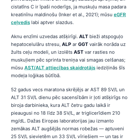
Frysk
cistatīns C ir īpaši noderīgs, ja muskuļu masa padara
kreatinīnu maldinošu (Inker et al., 2021); mūsu
eGFR
Esperanto
ceļvedis
labi aptver slazdus.
Беларуская мова
Aknu enzīmi uzvedas atšķirīgi.
ALT
bieži atspoguļo
Татар теле
hepatocelulāru stresu,
ALP
ar
GGT
vairāk norāda uz
Кыргызча
žults ceļu modeli, un izolēts
AST
var rasties no
ئۇيغۇرچە
muskuļiem pēc sprinta treniņa vai smagas celšanas;
mūsu
AST/ALT attiecības skaidrotājs
iedziļinās šīs
Cebuano
modeļa loģikas būtībā.
Basa Jawa
ພາສາລາວ
52 gadus vecs maratona skrējējs ar AST 89 SV/L un
ALT 31 SV/L dienu pēc sacensībām ir ļoti atšķirīgs no
Монгол
biroja darbinieka, kura ALT četru gadu laikā ir
Afrikaans
pieaugusi no 18 līdz 38 SV/L, ar triglicerīdiem 210
العربية المغربية
mg/dL. Dažas Eiropas laboratorijas jau izmanto
zemākas ALT augšējās normas robežas — aptuveni
Occitan
25 SV/L sievietēm un 33 SV/L vīriešiem — un tas ir