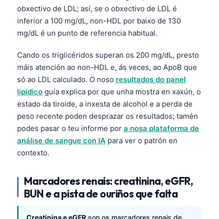
Gàidhlig
obxectivo de LDL; así, se o obxectivo de LDL é
Euskara
inferior a 100 mg/dL, non-HDL por baixo de 130
mg/dL é un punto de referencia habitual.
Македонски јазик
Latviešu valoda
Cando os triglicéridos superan os 200 mg/dL, presto
অসমীয়া
máis atención ao non-HDL e, ás veces, ao ApoB que
só ao LDL calculado. O noso
resultados do panel
සිංහල
lipídico
guía explica por que unha mostra en xaxún, o
سنڌي
estado da tiroide, a inxesta de alcohol e a perda de
پښتو
peso recente poden desprazar os resultados; tamén
podes pasar o teu informe por
a nosa plataforma de
análise de sangue con IA
para ver o patrón en
Slovenčina
contexto.
Hrvatski
Suomi
Marcadores renais: creatinina, eGFR,
BUN e a pista de ouriños que falta
Қазақ тілі
Català
Creatinina e eGFR
son os marcadores renais de