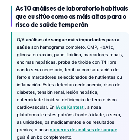
As 10 análises de laboratorio habituais
que eu sitúo como as máis altas para o
risco de saúde temperán
O/A
análises de sangue máis importantes para a
saúde
son hemograma completo, CMP, HbA1c,
glicosa en xaxún, panel lipídico, marcadores renais,
encimas hepáticas, proba de tiroide con T4 libre
cando sexa necesario, ferritina con saturación de
ferro e marcadores seleccionados de nutrientes ou
inflamación. Estes detectan cedo anemia, risco de
diabetes, tensión renal, lesión hepática,
enfermidade tiroidea, deficiencia de ferro e risco
cardiovascular. En
IA de Kantesti
, a nosa
plataforma le estes patróns fronte á idade, o sexo,
as unidades, os medicamentos e os resultados
previos; o noso
números de análises de sangue
guía é un bo complemento.