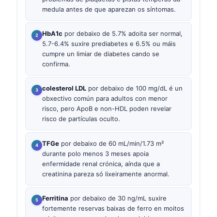
medula antes de que aparezan os síntomas.
HbA1c
por debaixo de 5.7% adoita ser normal,
5.7-6.4% suxire prediabetes e 6.5% ou máis
cumpre un limiar de diabetes cando se
confirma.
colesterol LDL
por debaixo de 100 mg/dL é un
obxectivo común para adultos con menor
risco, pero ApoB e non-HDL poden revelar
risco de partículas oculto.
TFGe
por debaixo de 60 mL/min/1.73 m²
durante polo menos 3 meses apoia
enfermidade renal crónica, aínda que a
creatinina pareza só lixeiramente anormal.
Ferritina
por debaixo de 30 ng/mL suxire
fortemente reservas baixas de ferro en moitos