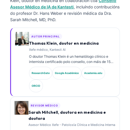
Klein, doutor en medicina
en colaboración coa
Consello
Asesor Médico de IA de Kantesti
, incluíndo contribucións
do profesor Dr. Hans Weber e revisión médica da Dra.
Sarah Mitchell, MD, PhD.
AUTOR PRINCIPAL
Thomas Klein, doutor en medicina
Xefe médico, Kantesti AI
O doutor Thomas Klein é un hematólogo clínico e
internista certificado polo consello, con máis de 15
anos de experiencia en medicina de laboratorio e
análise clínica asistida por IA. Como director médico
ResearchGate
Google Académico
Academia.edu
en Kantesti AI, proporciona supervisión clínica sobre
a exactitude médica da rede neuronal propietaria. O
ORCID
doutor Klein publicou extensamente sobre a
interpretación de biomarcadores e diagnósticos de
laboratorio en temas de medicina de laboratorio.
REVISOR MÉDICO
Sarah Mitchell, doutora en medicina e
doutora
Asesor Médico Xefe - Patoloxía Clínica e Medicina Interna