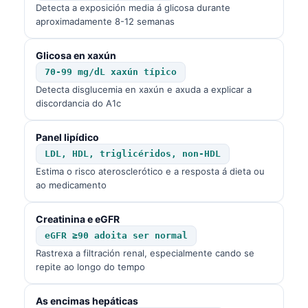
Detecta a exposición media á glicosa durante
aproximadamente 8-12 semanas
Glicosa en xaxún
70-99 mg/dL xaxún típico
Detecta disglucemia en xaxún e axuda a explicar a
discordancia do A1c
Panel lipídico
LDL, HDL, triglicéridos, non-HDL
Estima o risco aterosclerótico e a resposta á dieta ou
ao medicamento
Creatinina e eGFR
eGFR ≥90 adoita ser normal
Rastrexa a filtración renal, especialmente cando se
repite ao longo do tempo
As encimas hepáticas