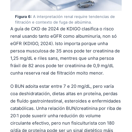
తెలుగు
Figura 6:
A interpretación renal require tendencias de
मराठी
filtración e contexto de fuga de albúmina.
اردو
A guía de CKD de 2024 de KDIGO clasifica o risco
renal usando tanto eGFR como albuminuria, non só
বাংলা
eGFR (KDIGO, 2024). Isto importa porque unha
Shqip
persoa musculosa de 35 anos pode ter creatinina de
Magyar
1,25 mg/dL e riles sans, mentres que unha persoa
fráxil de 82 anos pode ter creatinina de 0,9 mg/dL
Slovenščina
cunha reserva real de filtración moito menor.
한국어
O BUN adoita estar entre 7 e 20 mg/dL, pero varía
Polski
coa deshidratación, dietas altas en proteína, perdas
Lietuvių kalba
de fluído gastrointestinal, esteroides e enfermidades
Русский
catabólicas. Unha relación BUN/creatinina por riba de
20:1 pode suxerir unha redución do volume
ქართული
circulante efectivo, pero nun fisiculturista con 180
Čeština
g/día de proteína pode ser un sinal dietético máis