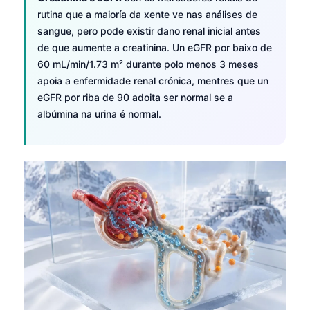
O‘zbekcha
rutina que a maioría da xente ve nas análises de
sangue, pero pode existir dano renal inicial antes
Українська
de que aumente a creatinina. Un eGFR por baixo de
አማርኛ
60 mL/min/1.73 m² durante polo menos 3 meses
Kiswahili
apoia a enfermidade renal crónica, mentres que un
eGFR por riba de 90 adoita ser normal se a
ភាសាខ្មែរ
albúmina na urina é normal.
ဗမာစာ
ไทย
Tagalog
Tiếng Việt
Bahasa Melayu
മലയാളം
ಕನ್ನಡ
ગુજરાતી
தமிழ்