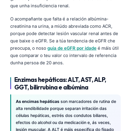
日本語
que unha insuficiencia renal.
Eesti
O acompañante que falta é a relación albúmina-
Azərbaycan dili
creatinina na urina, a miúdo abreviada como ACR,
Bosanski
porque pode detectar lesión vascular renal antes de
que baixe o eGFR. Se a túa tendencia de eGFR che
Svenska
preocupa, o noso
guía de eGFR por idade
é máis útil
Српски језик
que comparar o teu valor co intervalo de referencia
Íslenska
dunha persoa de 20 anos.
Հայերեն
Enzimas hepáticas: ALT, AST, ALP,
Bahasa Indonesia
GGT, bilirrubina e albúmina
हिन्दी
Nederlands
As encimas hepáticas
son marcadores de rutina de
alta rendibilidade porque separan irritación das
Dansk
células hepáticas, estrés dos condutos biliares,
Български
efectos do alcohol ou da medicación e, ás veces,
فارسی
lesión muscular. A ALT é máis específica do fígado