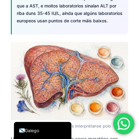
que a AST, e moitos laboratorios sinalan ALT por
简体中文
riba duns 35-45 IU/L, aínda que algúns laboratorios
Română
europeos usan puntos de corte máis baixos.
Türkçe
Ελληνικά
Português
Español
Italiano
עִבְרִית
Français
العربية
Deutsch
English
Figura 7:
Os paneis hepáticos interprétanse polo
Galego
patrón, non só pola ALT.
Unha persoa de 52 anos que corre maratóns con