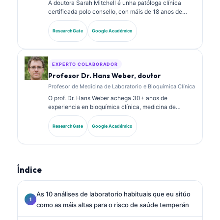
A doutora Sarah Mitchell é unha patóloga clínica
certificada polo consello, con máis de 18 anos de
experiencia en medicina de laboratorio e análise
diagnóstica. Ten certificacións de especialidade en
ResearchGate
Google Académico
química clínica e publicou extensamente sobre
paneis de biomarcadores e análise de laboratorio na
práctica clínica.
EXPERTO COLABORADOR
Profesor Dr. Hans Weber, doutor
Profesor de Medicina de Laboratorio e Bioquímica Clínica
O prof. Dr. Hans Weber achega 30+ anos de
experiencia en bioquímica clínica, medicina de
laboratorio e investigación de biomarcadores. Ex
presidente da Sociedade Alemá de Química Clínica,
ResearchGate
Google Académico
especialízase na análise de paneis diagnósticos, na
estandarización de biomarcadores e na medicina de
laboratorio asistida por IA.
Índice
As 10 análises de laboratorio habituais que eu sitúo
como as máis altas para o risco de saúde temperán