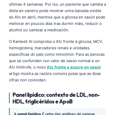
últimas 4 semanas. Por iso, un paciente que cambia a
dieta en xaneiro pode mostrar unha baixada visible
do A1c en abril, mentres que a glicosa en xaxún pode
mellorar en poucos días tras durmir máis, reducir o
alcohol ou cambiar a medicación.
O Kantesti AI comproba o A1c fronte á glicosa, MCV,
hemoglobina, marcadores renais e unidades
específicas do país como mmol/mol. Para as persoas
que se confunden cun valor de xaxún normal e un
A1c limítrofe, o noso
A1c fronte a azucre en xaxún
artigo mostra as razóns comúns polas que as dúas
cifras non coinciden.
Panel lipídico: contexto de LDL, non-
HDL, triglicéridos e ApoB
A
panel lipídico
É unha das análises de sangue