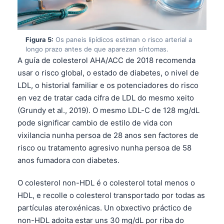
Frysk
Esperanto
Figura 5:
Os paneis lipídicos estiman o risco arterial a
Беларуская мова
longo prazo antes de que aparezan síntomas.
Татар теле
A guía de colesterol AHA/ACC de 2018 recomenda
usar o risco global, o estado de diabetes, o nivel de
Кыргызча
LDL, o historial familiar e os potenciadores do risco
ئۇيغۇرچە
en vez de tratar cada cifra de LDL do mesmo xeito
Cebuano
(Grundy et al., 2019). O mesmo LDL-C de 128 mg/dL
pode significar cambio de estilo de vida con
Basa Jawa
vixilancia nunha persoa de 28 anos sen factores de
ພາສາລາວ
risco ou tratamento agresivo nunha persoa de 58
Монгол
anos fumadora con diabetes.
Afrikaans
O colesterol non-HDL é o colesterol total menos o
العربية المغربية
HDL, e recolle o colesterol transportado por todas as
partículas ateroxénicas. Un obxectivo práctico de
Occitan
non-HDL adoita estar uns 30 mg/dL por riba do