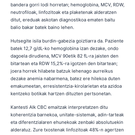
bandera gorri lodi horretan; hemoglobina, MCV, RDW,
neutrofiloak, linfozitoak eta plaketenak alderatzen
ditut, ereduak askotan diagnostikoa ematen baitu
balio bakar batek baino lehen.
Hutsegite isila burdin-gabezia goiztiarra da. Paziente
batek 12,7 g/dL-ko hemoglobina izan dezake, ondo
dagoela dirudiena, MCV 90etik 82 fL-ra jaisten den
bitartean eta RDW 15,2%-ra igotzen den bitartean;
joera horrek hilabete batzuk lehenago aurreikus
dezake anemia nabarmena, batez ere hilekoa duten
emakumeetan, erresistentzia-kirolarietan eta azidoa
kentzeko botikak hartzen dituzten pertsonetan.
Kantesti AIk CBC emaitzak interpretatzen ditu
koherentzia barnekoa, unitate-sistemak, adin-tarteak
eta diferentzialaren ehunekoak zenbaki absolutuekin
alderatuz. Zure txostenak linfozitoak 48%-n agertzen