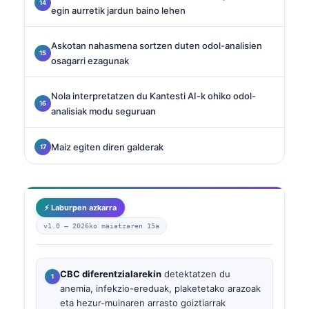
egin aurretik jardun baino lehen
Askotan nahasmena sortzen duten odol-analisien
osagarri ezagunak
Nola interpretatzen du Kantesti AI-k ohiko odol-
analisiak modu seguruan
Maiz egiten diren galderak
⚡ Laburpen azkarra
v1.0 —
2026ko maiatzaren 15a
CBC diferentzialarekin
detektatzen du
anemia, infekzio-ereduak, plaketetako arazoak
eta hezur-muinaren arrasto goiztiarrak