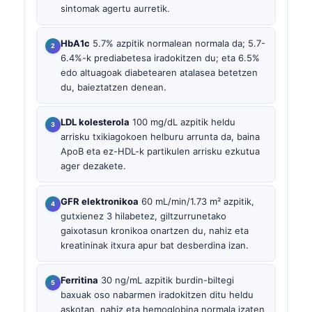
sintomak agertu aurretik.
HbA1c
5.7% azpitik normalean normala da; 5.7-
6.4%-k prediabetesa iradokitzen du; eta 6.5%
edo altuagoak diabetearen atalasea betetzen
du, baieztatzen denean.
LDL kolesterola
100 mg/dL azpitik heldu
arrisku txikiagokoen helburu arrunta da, baina
ApoB eta ez-HDL-k partikulen arrisku ezkutua
ager dezakete.
GFR elektronikoa
60 mL/min/1.73 m² azpitik,
gutxienez 3 hilabetez, giltzurrunetako
gaixotasun kronikoa onartzen du, nahiz eta
kreatininak itxura apur bat desberdina izan.
Ferritina
30 ng/mL azpitik burdin-biltegi
baxuak oso nabarmen iradokitzen ditu heldu
askotan, nahiz eta hemoglobina normala izaten