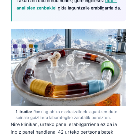
irakurtzen ditu eredu horiek; gure ingelesez
odol-
analisien zenbakiei
gida laguntzaile erabilgarria da.
1. irudia:
Ranking ohiko markatzaileek laguntzen dute
seinale goiztiarra laborategiko zaratatik bereizten.
Nire klinikan, urteko panel erabilgarriena ez da ia
inoiz panel handiena. 42 urteko pertsona batek