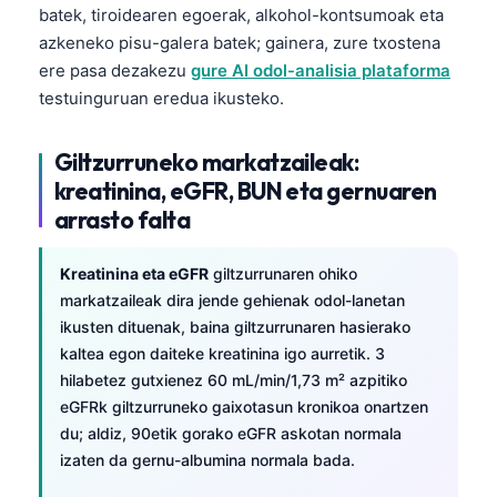
batek, tiroidearen egoerak, alkohol-kontsumoak eta
O‘zbekcha
azkeneko pisu-galera batek; gainera, zure txostena
Українська
ere pasa dezakezu
gure AI odol-analisia plataforma
አማርኛ
testuinguruan eredua ikusteko.
Kiswahili
Giltzurruneko markatzaileak:
ភាសាខ្មែរ
kreatinina, eGFR, BUN eta gernuaren
ဗမာစာ
arrasto falta
ไทย
Tagalog
Kreatinina eta eGFR
giltzurrunaren ohiko
markatzaileak dira jende gehienak odol-lanetan
Tiếng Việt
ikusten dituenak, baina giltzurrunaren hasierako
Bahasa Melayu
kaltea egon daiteke kreatinina igo aurretik. 3
hilabetez gutxienez 60 mL/min/1,73 m² azpitiko
മലയാളം
eGFRk giltzurruneko gaixotasun kronikoa onartzen
ಕನ್ನಡ
du; aldiz, 90etik gorako eGFR askotan normala
ગુજરાતી
izaten da gernu-albumina normala bada.
தமிழ்