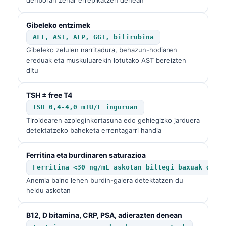
Gibeleko entzimek
ALT, AST, ALP, GGT, bilirubina
Gibeleko zelulen narritadura, behazun-hodiaren
ereduak eta muskuluarekin lotutako AST bereizten
ditu
TSH ± free T4
TSH 0,4-4,0 mIU/L inguruan
Tiroidearen azpieginkortasuna edo gehiegizko jarduera
detektatzeko baheketa errentagarri handia
Ferritina eta burdinaren saturazioa
Ferritina <30 ng/mL askotan biltegi baxuak dira
Anemia baino lehen burdin-galera detektatzen du
heldu askotan
B12, D bitamina, CRP, PSA, adierazten denean