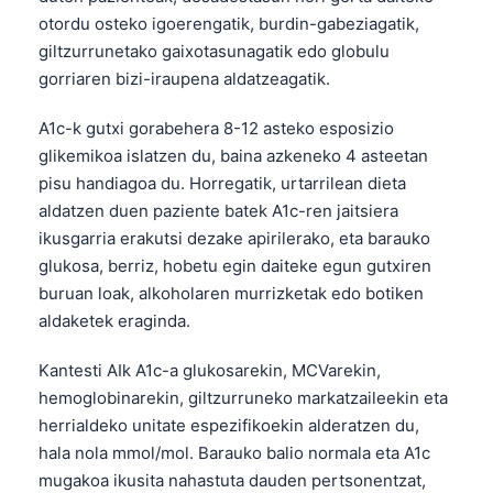
otordu osteko igoerengatik, burdin-gabeziagatik,
giltzurrunetako gaixotasunagatik edo globulu
gorriaren bizi-iraupena aldatzeagatik.
A1c-k gutxi gorabehera 8-12 asteko esposizio
glikemikoa islatzen du, baina azkeneko 4 asteetan
pisu handiagoa du. Horregatik, urtarrilean dieta
aldatzen duen paziente batek A1c-ren jaitsiera
ikusgarria erakutsi dezake apirilerako, eta barauko
glukosa, berriz, hobetu egin daiteke egun gutxiren
buruan loak, alkoholaren murrizketak edo botiken
aldaketek eraginda.
Kantesti AIk A1c-a glukosarekin, MCVarekin,
hemoglobinarekin, giltzurruneko markatzaileekin eta
herrialdeko unitate espezifikoekin alderatzen du,
hala nola mmol/mol. Barauko balio normala eta A1c
mugakoa ikusita nahastuta dauden pertsonentzat,