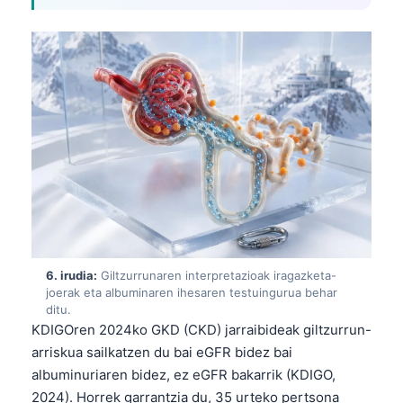
తెలుగు
मराठी
اردو
বাংলা
Shqip
Magyar
Slovenščina
한국어
Polski
6. irudia:
Giltzurrunaren interpretazioak iragazketa-
joerak eta albuminaren ihesaren testuingurua behar
Lietuvių kalba
ditu.
Русский
KDIGOren 2024ko GKD (CKD) jarraibideak giltzurrun-
arriskua sailkatzen du bai eGFR bidez bai
ქართული
albuminuriaren bidez, ez eGFR bakarrik (KDIGO,
Čeština
2024). Horrek garrantzia du, 35 urteko pertsona