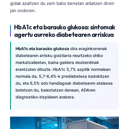
gidak azaltzen du zein balio benetan aldatzen diren
jan ondoren.
HbA1c eta barauko glukosa: sintomak
agertu aurreko diabetearen arriskua
HbA1c eta barauko glukosa
dira eraginkorrenak
diabetearen arrisku goiztiarra neurtzeko ohiko
markatzaileetan, baina galdera desberdinak
erantzuten dituzte. HbA1c 5,7% azpitik normalean
normala da, 5,7-6,4%-k prediabetesa iradokitzen
du, eta 6,5% edo handiagoak diabetearen atalasea
betetzen du, baieztatzen denean, ADAren
diagnostiko-irizpideen arabera.