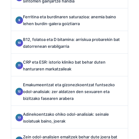
sintomen gainjartze handia
Ferritina eta burdinaren saturazioa: anemia baino
lehen burdin-galera goiztiarra
B12, folatoa eta D bitamina: arriskua probarekin bat
datorrenean erabilgarria
CRP eta ESR: istorio kliniko bat behar duten
hanturaren markatzaileak
Emakumeentzat eta gizonezkoentzat funtsezko
odol-analisiak: zer aldatzen den sexuaren eta
bizitzako fasearen arabera
Adinekoentzako ohiko odol-analisiak: seinale
isolatuak baino, joerak
Zein odol-analisien emaitzek behar dute joera bat