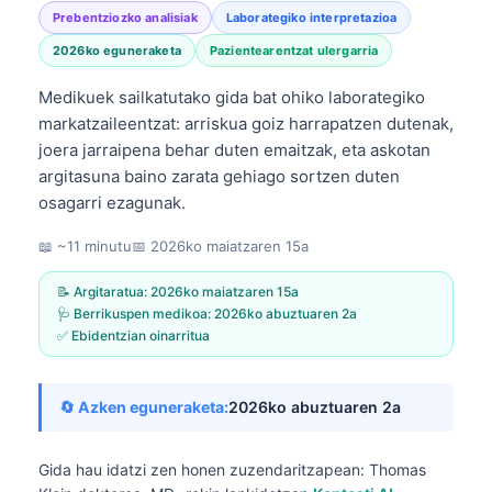
Prebentziozko analisiak
Laborategiko interpretazioa
2026ko eguneraketa
Pazientearentzat ulergarria
Medikuek sailkatutako gida bat ohiko laborategiko
markatzaileentzat: arriskua goiz harrapatzen dutenak,
joera jarraipena behar duten emaitzak, eta askotan
argitasuna baino zarata gehiago sortzen duten
osagarri ezagunak.
📖 ~11 minutu
📅
2026ko maiatzaren 15a
📝 Argitaratua:
2026ko maiatzaren 15a
🩺 Berrikuspen medikoa:
2026ko abuztuaren 2a
✅ Ebidentzian oinarritua
🔄 Azken eguneraketa:
2026ko abuztuaren 2a
Gida hau idatzi zen honen zuzendaritzapean:
Thomas