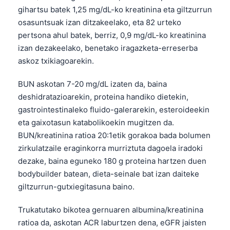
日本語
gihartsu batek 1,25 mg/dL-ko kreatinina eta giltzurrun
osasuntsuak izan ditzakeelako, eta 82 urteko
Eesti
pertsona ahul batek, berriz, 0,9 mg/dL-ko kreatinina
Azərbaycan dili
izan dezakeelako, benetako iragazketa-erreserba
Bosanski
askoz txikiagoarekin.
Svenska
BUN askotan 7-20 mg/dL izaten da, baina
Српски језик
deshidratazioarekin, proteina handiko dietekin,
Íslenska
gastrointestinaleko fluido-galerarekin, esteroideekin
eta gaixotasun katabolikoekin mugitzen da.
Հայերեն
BUN/kreatinina ratioa 20:1etik gorakoa bada bolumen
Bahasa Indonesia
zirkulatzaile eraginkorra murriztuta dagoela iradoki
हिन्दी
dezake, baina eguneko 180 g proteina hartzen duen
bodybuilder batean, dieta-seinale bat izan daiteke
Nederlands
giltzurrun-gutxiegitasuna baino.
Dansk
Български
Trukatutako bikotea gernuaren albumina/kreatinina
ratioa da, askotan ACR laburtzen dena, eGFR jaisten
فارسی