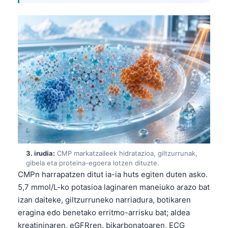
3. irudia:
CMP markatzaileek hidratazioa, giltzurrunak,
gibela eta proteina-egoera lotzen dituzte.
CMPn harrapatzen ditut ia-ia huts egiten duten asko.
5,7 mmol/L-ko potasioa laginaren maneiuko arazo bat
izan daiteke, giltzurruneko narriadura, botikaren
eragina edo benetako erritmo-arrisku bat; aldea
kreatininaren, eGFRren, bikarbonatoaren, ECG