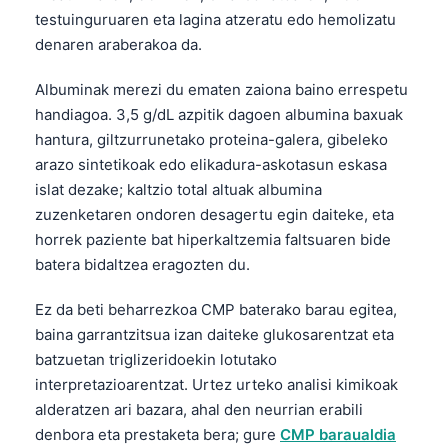
testuinguruaren eta lagina atzeratu edo hemolizatu
denaren araberakoa da.
Albuminak merezi du ematen zaiona baino errespetu
handiagoa. 3,5 g/dL azpitik dagoen albumina baxuak
hantura, giltzurrunetako proteina-galera, gibeleko
arazo sintetikoak edo elikadura-askotasun eskasa
islat dezake; kaltzio total altuak albumina
zuzenketaren ondoren desagertu egin daiteke, eta
horrek paziente bat hiperkaltzemia faltsuaren bide
batera bidaltzea eragozten du.
Ez da beti beharrezkoa CMP baterako barau egitea,
baina garrantzitsua izan daiteke glukosarentzat eta
batzuetan triglizeridoekin lotutako
interpretazioarentzat. Urtez urteko analisi kimikoak
alderatzen ari bazara, ahal den neurrian erabili
denbora eta prestaketa bera; gure
CMP baraualdia