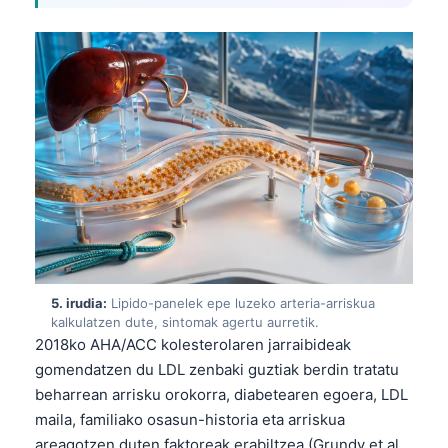
Frysk
Esperanto
Беларуская мова
Татар теле
Кыргызча
ئۇيغۇرچە
Cebuano
Basa Jawa
ພາສາລາວ
5. irudia:
Lipido-panelek epe luzeko arteria-arriskua
Монгол
kalkulatzen dute, sintomak agertu aurretik.
2018ko AHA/ACC kolesterolaren jarraibideak
Afrikaans
gomendatzen du LDL zenbaki guztiak berdin tratatu
العربية المغربية
beharrean arrisku orokorra, diabetearen egoera, LDL
Occitan
maila, familiako osasun-historia eta arriskua
areagotzen duten faktoreak erabiltzea (Grundy et al.,