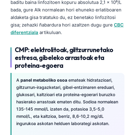
baditu baina linfozitoen kopuru absolutua 2,1 x 10⁹/L
bada, gure AIk normalean hori ehuneko erlatiboaren
aldaketa gisa tratatuko du, ez benetako linfozitosi
gisa; zehazki ñabardura hori azaltzen dugu gure
CBC
diferentziala
artikuluan.
CMP: elektrolitoak, giltzurrunetako
estresa, gibeleko arrastoak eta
proteina-egoera
A
panel metaboliko osoa
emateak hidratazioari,
giltzurrun-iragazketari, gibel-entzimaren ereduari,
glukosari, kaltzioari eta proteina-egoerari buruzko
hasierako arrastoak ematen ditu. Sodioa normalean
135-145 mmol/L izaten da, potasioa 3,5-5,0
mmol/L, eta kaltzioa, berriz, 8,6-10,2 mg/dL
ingurukoa askotan helduen laborategi askotan.