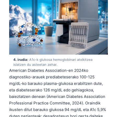
4. irudia:
A1c-k glukosa hemoglobinari atxikitzea
islatzen du asteetan zehar.
American Diabetes Association-en 2024ko
diagnostiko-arauek prediabeteserako 100-125
mg/dL-ko barauko plasma-glukosa erabiltzen dute,
eta diabeteserako 126 mg/dL edo gehiagokoa,
baieztatzen denean (American Diabetes Association
Professional Practice Committee, 2024). Oraindik
ikusten ditut barauko glukosa 94 mg/dL eta A1c 5,9%
duten pazienteak; desadostasun hori gerta daiteke