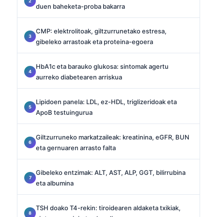
duen baheketa-proba bakarra
CMP: elektrolitoak, giltzurrunetako estresa,
gibeleko arrastoak eta proteina-egoera
HbA1c eta barauko glukosa: sintomak agertu
aurreko diabetearen arriskua
Lipidoen panela: LDL, ez-HDL, triglizeridoak eta
ApoB testuingurua
Giltzurruneko markatzaileak: kreatinina, eGFR, BUN
eta gernuaren arrasto falta
Gibeleko entzimak: ALT, AST, ALP, GGT, bilirrubina
eta albumina
TSH doako T4-rekin: tiroidearen aldaketa txikiak,