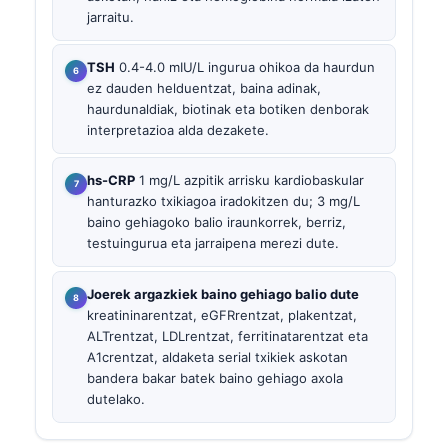
jarraitu.
TSH
0.4-4.0 mIU/L ingurua ohikoa da haurdun
ez dauden helduentzat, baina adinak,
haurdunaldiak, biotinak eta botiken denborak
interpretazioa alda dezakete.
hs-CRP
1 mg/L azpitik arrisku kardiobaskular
hanturazko txikiagoa iradokitzen du; 3 mg/L
baino gehiagoko balio iraunkorrek, berriz,
testuingurua eta jarraipena merezi dute.
Joerek argazkiek baino gehiago balio dute
kreatininarentzat, eGFRrentzat, plakentzat,
ALTrentzat, LDLrentzat, ferritinatarentzat eta
A1crentzat, aldaketa serial txikiek askotan
bandera bakar batek baino gehiago axola
dutelako.