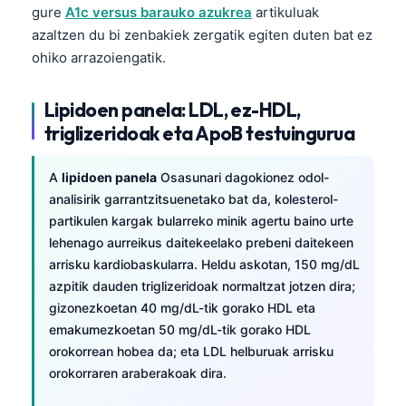
gure
A1c versus barauko azukrea
artikuluak
azaltzen du bi zenbakiek zergatik egiten duten bat ez
ohiko arrazoiengatik.
Lipidoen panela: LDL, ez-HDL,
triglizeridoak eta ApoB testuingurua
A
lipidoen panela
Osasunari dagokionez odol-
analisirik garrantzitsuenetako bat da, kolesterol-
partikulen kargak bularreko minik agertu baino urte
lehenago aurreikus daitekeelako prebeni daitekeen
arrisku kardiobaskularra. Heldu askotan, 150 mg/dL
azpitik dauden triglizeridoak normaltzat jotzen dira;
gizonezkoetan 40 mg/dL-tik gorako HDL eta
emakumezkoetan 50 mg/dL-tik gorako HDL
orokorrean hobea da; eta LDL helburuak arrisku
Norsk bokmål
orokorraren araberakoak dira.
Ślōnskŏ gŏdka