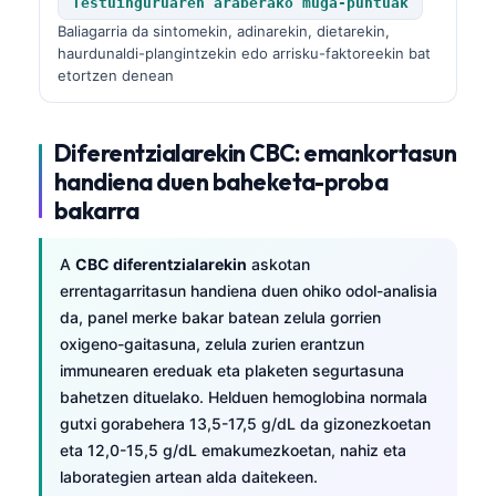
Testuinguruaren araberako muga-puntuak
Baliagarria da sintomekin, adinarekin, dietarekin,
haurdunaldi-plangintzekin edo arrisku-faktoreekin bat
etortzen denean
Diferentzialarekin CBC: emankortasun
handiena duen baheketa-proba
bakarra
A
CBC diferentzialarekin
askotan
errentagarritasun handiena duen ohiko odol-analisia
da, panel merke bakar batean zelula gorrien
oxigeno-gaitasuna, zelula zurien erantzun
immunearen ereduak eta plaketen segurtasuna
bahetzen dituelako. Helduen hemoglobina normala
gutxi gorabehera 13,5-17,5 g/dL da gizonezkoetan
eta 12,0-15,5 g/dL emakumezkoetan, nahiz eta
laborategien artean alda daitekeen.