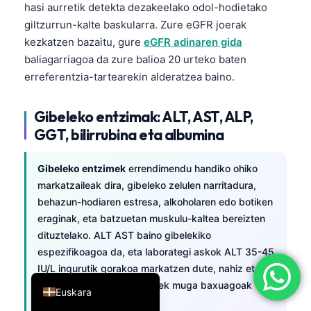
hasi aurretik detekta dezakeelako odol-hodietako
简体中文
giltzurrun-kalte baskularra. Zure eGFR joerak
Română
kezkatzen bazaitu, gure
eGFR adinaren gida
baliagarriagoa da zure balioa 20 urteko baten
Türkçe
erreferentzia-tartearekin alderatzea baino.
Ελληνικά
Português
Gibeleko entzimak: ALT, AST, ALP,
Español
GGT, bilirrubina eta albumina
Italiano
Gibeleko entzimek
errendimendu handiko ohiko
עִבְרִית
markatzaileak dira, gibeleko zelulen narritadura,
Français
behazun-hodiaren estresa, alkoholaren edo botiken
eraginak, eta batzuetan muskulu-kaltea bereizten
العربية
dituztelako. ALT AST baino gibelekiko
Deutsch
espezifikoagoa da, eta laborategi askok ALT 35-45
IU/L ingurutik gorakoa markatzen dute, nahiz eta
English
Europako laborategi batzuek muga baxuagoak
Euskara
erabiltzen dituzten.