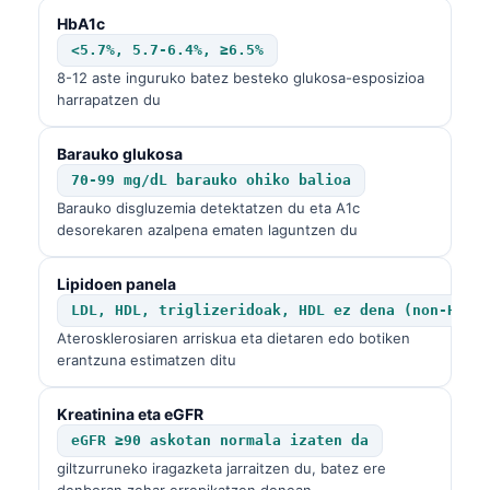
HbA1c
<5.7%, 5.7-6.4%, ≥6.5%
8-12 aste inguruko batez besteko glukosa-esposizioa
harrapatzen du
Barauko glukosa
70-99 mg/dL barauko ohiko balioa
Barauko disgluzemia detektatzen du eta A1c
desorekaren azalpena ematen laguntzen du
Lipidoen panela
LDL, HDL, triglizeridoak, HDL ez dena (non-HDL)
Aterosklerosiaren arriskua eta dietaren edo botiken
erantzuna estimatzen ditu
Kreatinina eta eGFR
eGFR ≥90 askotan normala izaten da
giltzurruneko iragazketa jarraitzen du, batez ere
denboran zehar errepikatzen denean