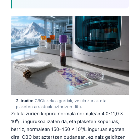
2. irudia:
CBCk zelula gorriak, zelula zuriak eta
plaketen arrastoak uztartzen ditu.
Zelula zurien kopuru normala normalean 4,0-11,0 x
10⁹/L ingurukoa izaten da, eta plaketen kopuruak,
berriz, normalean 150-450 x 10⁹/L inguruan egoten
dira. CBC bat aztertzen dudanean, ez naiz gelditzen