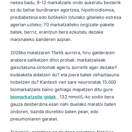
nekea badu, 8-12 markatzaile ondo aukeratu besterik
ez du behar burdinaren agortzea, hipotiroidismoa,
prediabetesa edo botikekin lotutako gibeleko estresa
agerian uzteko; 70 markatzaileko ongizate-pakete
batek, berriz, erantzun bera ezkutatu dezake
marjinaleko banderen azpian.
2026ko maiatzaren 15etik aurrera, hiru galderaren
arabera sailkatzen ditut probak: markatzaileak
gaixotasuna sintomak agertu aurretik ager dezake?
kudeaketa aldatzen du? eta joera batek zehaztasuna
hobetzen du? Kantesti-ren sare neuronalak 15.000
biomarkatzaile baino gehiago mapatzen ditu gure
biomarkatzaile-gidak
, 132 mmol/L-ko sodio bera
gauza desberdina esan nahi duelako maratoi baten
ondoren, tiazida diuretiko baten pean, edo
pneumoniaren garaian.