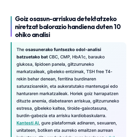
Goiz osasun-arriskua detektatzeko
niretzat balorazio handiena duten 10
ohiko analisi
The
osasunerako funtsezko odol-analisi
batzuetako bat
CBC, CMP, HbA1c, barauko
glukosa, lipidoen panela, giltzurruneko
markatzaileak, gibeleko entzimak, TSH free T4-
rekin behar denean, ferritina burdinaren
saturazioarekin, eta aukeratutako mantenugai edo
hanturaren markatzaileak. Horiek goiz harrapatzen
dituzte anemia, diabetearen arriskua, giltzurruneko
estresa, gibeleko kaltea, tiroide-gaixotasuna,
burdin-gabezia eta arrisku kardiobaskularra.
Kantesti AI
, gure plataformak adinaren, sexuaren,
unitateen, botiken eta aurreko emaitzen aurrean