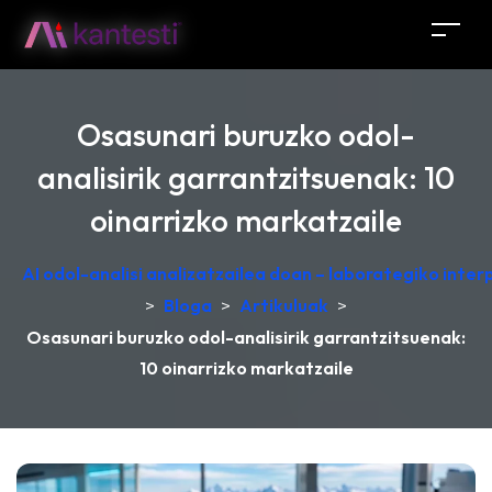
Osasunari buruzko odol-
analisirik garrantzitsuenak: 10
oinarrizko markatzaile
AI odol-analisi analizatzailea doan – laborategiko inte
>
Bloga
>
Artikuluak
>
Osasunari buruzko odol-analisirik garrantzitsuenak:
10 oinarrizko markatzaile