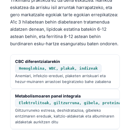
Trikimailu praktikoa ez da dena eskatzea. Nahikoa
eskatzea da arrisku isil arruntak harrapatzeko, eta
gero markatzaile egokiak tarte egokian errepikatzea:
A1c 3 hilabetean behin diabetearen tratamendua
aldatzen denean, lipidoak estatina batekin 6-12
astean behin, eta ferritina 8-12 astean behin
burdinaren esku-hartze esanguratsu baten ondoren.
CBC diferentzialarekin
Hemoglobina, WBC, plakak, indizeak
Anemiari, infekzio-ereduei, plaketen arriskuari eta
hezur-muinaren arrastoei begiratzeko bahe zabalena
Metabolismoaren panel integrala
Elektrolitoak, giltzurruna, gibela, proteinak
Giltzurruneko estresa, deshidratazioa, gibeleko
entzimaren ereduak, kaltzio-aldaketak eta albuminaren
aldaketak aurkitzen ditu