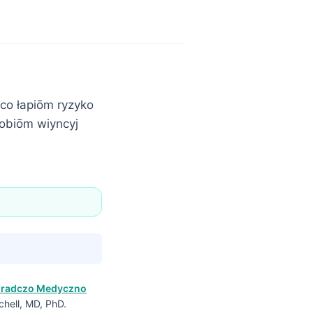
co łapiōm ryzyko
robiōm wiyncyj
oradczo Medyczno
chell, MD, PhD.