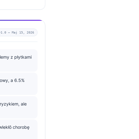
v1.0 —
Maj 15, 2026
lemy z płytkami
cowy, a 6.5%
ryzykiem, ale
wlekłō chorobę