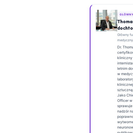
Esperanto
GŁŌWNY
Беларуская мова
Thomas
Татар теле
dochto
Głōwny fu
Кыргызча
medyczny,
ئۇيغۇرچە
Dr. Thoma
certyfik
Cebuano
kliniczny
internist
Basa Jawa
letnim d
w medyc
ພາສາລາວ
laboratory
Монгол
kliniczne
sztuczną 
Afrikaans
Jako Chi
Officer w
العربية المغربية
sprawuje 
nadzór 
Occitan
poprawn
wytworne
Gàidhlig
neuronowe
publikow