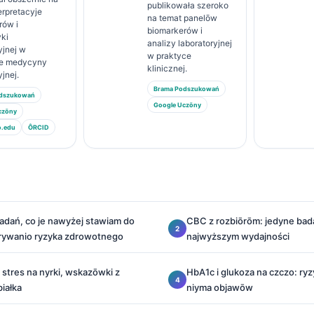
publikowała szeroko
erpretacyje
na temat panelōw
rów i
biomarkerów i
yki
analizy laboratoryjnej
yjnej w
w praktyce
ie medycyny
klinicznej.
yjnej.
Brama Podszukowań
odszukowań
Google Uczōny
czōny
o.edu
ÔRCID
adań, co je nawyżej stawiam do
CBC z rozbiōrōm: jedyne ba
ywanio ryzyka zdrowotnego
najwyższym wydajności
, stres na nyrki, wskazōwki z
HbA1c i glukoza na czczo: ry
białka
niyma objawōw