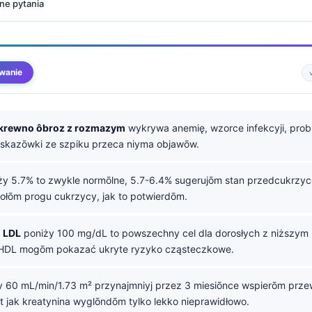
ne pytania
wanie
krewno ôbroz z rozmazym
wykrywa anemię, wzorce infekcyji, prob
skazōwki ze szpiku przeca niyma objawōw.
y 5.7% to zwykle normōlne, 5.7-6.4% sugerujōm stan przedcukrzy
ołōm progu cukrzycy, jak to potwierdōm.
l LDL
poniży 100 mg/dL to powszechny cel dla dorosłych z niższym 
-HDL mogōm pokazać ukryte ryzyko cząsteczkowe.
 60 mL/min/1.73 m² przynajmniyj przez 3 miesiōnce wspierōm prze
t jak kreatynina wyglōndōm tylko lekko nieprawidłowo.