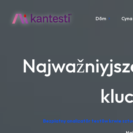
Dōm
Cyna
Najwažniyjsz
klu
Bezpłatny analizatōr testōw krwie sztu
Naj