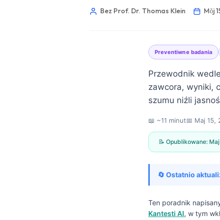
Bez Prof. Dr. Thomas Klein
Mŏj 1
Preventiwne badania
Przewodnik wedle 
zawcora, wyniki, c
szumu niźli jasnoś
📖 ~11 minut
📅
Maj 15,
📝 Opublikowane:
Maj
🔄 Ostatnio aktual
Norsk bokmål
Ten poradnik napisa
Kantesti AI
, w tym wk
Frysk