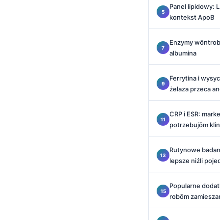
Panel lipidowy: L
O‘zbekcha
kontekst ApoB
Українська
አማርኛ
Enzymy wōntroby:
albumina
Kiswahili
ភាសាខ្មែរ
Ferrytina i wysy
ဗမာစာ
żelaza przeca an
ไทย
CRP i ESR: marke
Tagalog
potrzebujōm klin
Tiếng Việt
Rutynowe badani
Bahasa Melayu
lepsze niźli poje
മലയാളം
ಕನ್ನಡ
Popularne dodatk
robōm zamiesza
ગુજરાતી
தமிழ்