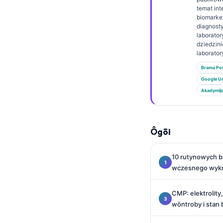
Euskara
temat int
Македонски јазик
biomarke
diagnost
Latviešu valoda
laborator
dziedzin
Galego
laborator
অসমীয়া
Brama P
Google U
සිංහල
Akadymij
سنڌي
پښتو
Ôgōł
Slovenčina
10 rutynowych b
Hrvatski
wczesnego wykr
Suomi
CMP: elektrolity
Қазақ тілі
wōntroby i stan 
Català