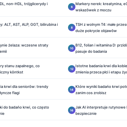
DL, non-HDL, trójglicerydy i
Markery nerek: kreatynina, e
wskazōwek z moczu
 ALT, AST, ALP, GGT, bilirubina i
TSH z wolnym T4: małe przesu
duże pokrycie objawōw
cynie żelaza: wczesne straty
B12, folian i witamina D: przi
emii
pasuje do badania
ry stanu zapalnego, co
Istotne badania krwi dla kobie
iczny kōntkst
zmienia przeca płci i etapu ży
a krwi dla seniorōw: trendy
Które wyniki badańo krwi po
dyncze flagi
zanim cos zrobisz
i do badańo krwi, co często
Jak AI interpretuje rutynowe 
nie
bezpiecznie