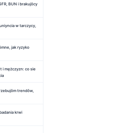
GFR, BUN i brakujōcy
niyncia w tarczycy,
dōmne, jak ryzyko
t i mężczyzn: co sie
cia
trzebujōm trendōw,
badania krwi