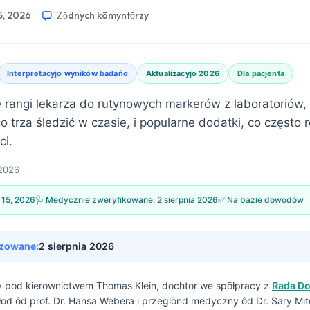
5, 2026
Żŏdnych kōmyntŏrzy
Interpretacyjo wyników badańo
Aktualizacyjo 2026
Dla pacjenta
rangi lekarza do rutynowych markerów z laboratoriów, 
o trza śledzić w czasie, i popularne dodatki, co często 
ci.
 2026
 15, 2026
🩺 Medycznie zweryfikowane:
2 sierpnia 2026
✅ Na bazie dowodów
izowane:
2 sierpnia 2026
ny pod kierownictwem
Thomas Klein, dochtor
we spōłpracy z
Rada D
łod ôd prof. Dr. Hansa Webera i przeglōnd medyczny ôd Dr. Sary Mit