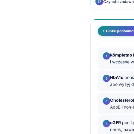
Czynsto zadawa
తెలుగు
मराठी
اردو
⚡ Gibke podsumo
বাংলা
Shqip
kōmpletno 
Magyar
i wczesne w
Slovenščina
HbA1c
poniż
한국어
abo wyżyj d
Polski
Lietuvių kalba
Cholestero
ApoB i non
Русский
ქართული
eGFR
poniży
Čeština
nerek, nawe