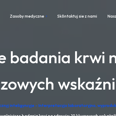
Zasoby medyczne
Skōntaktuj sie z nami
Nasz
e badania krwi n
czowych wskaźn
cznyj inteligyncyje – Interpretacyjo laboratoryjno, wypro
wažniyjsze badania krwi na zdrowie: 10 kluczowych wskaźn