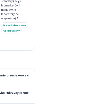
standaryzacyji
biomarkerów i
medycynie
laboratoryjnej
wspieranej AI.
Brama Podszukowań
Google Uczōny
danie przesiewowe o
zyko cukrzycy przeca