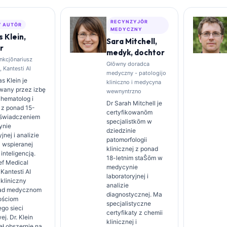
RECYNZYJŌR
 AUTŌR
MEDYCZNY
 Klein,
Sara Mitchell,
r
medyk, dochtor
nkcjōnariusz
Głōwny doradca
 Kantesti AI
medyczny - patologijo
s Klein je
kliniczno i medycyna
owany przez izbę
wewnyntrzno
 hematolog i
Dr Sarah Mitchell je
a z ponad 15-
certyfikowanōm
oświadczeniem
specjalistkōm w
ynie
dziedzinie
jnej i analizie
patomorfologii
j wspieranej
klinicznej z ponad
inteligencją.
18-letnim staŜōm w
ef Medical
medycynie
 Kantesti AI
laboratoryjnej i
kliniczny
analizie
nad medycznom
diagnostycznej. Ma
ościom
specjalistyczne
go sieci
certyfikaty z chemii
j. Dr. Klein
klinicznej i
ał obszernie na