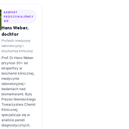
EKSPERT
PRZICZYNIAJŌNCY
SIE
Hans Weber,
dochtor
Profesōr medycyny
laboratoryjnyj i
biochymije klinicznyj
Prof. Dr Hans Weber
przynosi 30+ lat
ekspertizy w
biochemii klinicznej,
medycynie
laboratoryjnej i
badaniach nad
biomarkerami. Były
Prezes Niemieckiego
Towarzystwa Chemii
Klinicznej,
specjalizuje się w
analizie paneli
diagnostycznych,