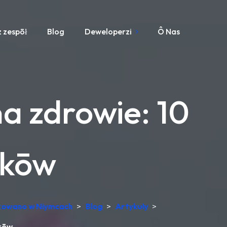
 zespōł
Blog
Deweloperzi
Ô Nas
a zdrowie: 10
ikōw
dukowano w Niymcach
>
Blog
>
Artykuły
>
ikōw