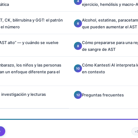
ática
ejercicio, hemólisis y macro-
, CK, bilirrubina y GGT: el patrón
Alcohol, estatinas, paraceta
 el número
que pueden aumentar el AST
“AST alto” — y cuándo se vuelve
Cómo prepararse para una rep
de sangre de AST
mbarazo, los niños y las personas
Cómo Kantesti AI interpreta 
an un enfoque diferente para el
en contexto
 investigación y lecturas
Preguntas frecuentes
o
v