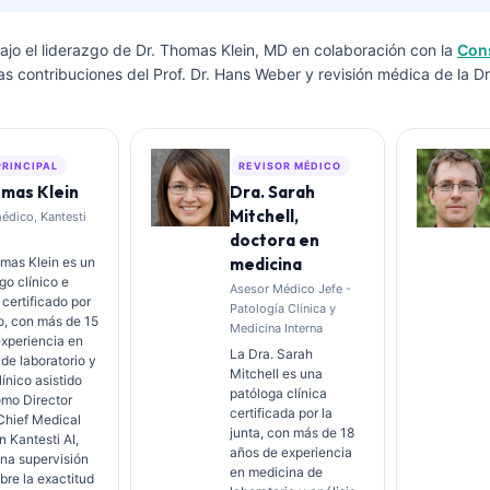
bajo el liderazgo de
Dr. Thomas Klein, MD
en colaboración con la
Con
das contribuciones del Prof. Dr. Hans Weber y revisión médica de la Dr
PRINCIPAL
REVISOR MÉDICO
omas Klein
Dra. Sarah
Mitchell,
édico, Kantesti
doctora en
omas Klein es un
medicina
o clínico e
Asesor Médico Jefe -
 certificado por
Patología Clínica y
o, con más de 15
Medicina Interna
xperiencia en
La Dra. Sarah
de laboratorio y
Mitchell es una
línico asistido
patóloga clínica
omo Director
certificada por la
Chief Medical
junta, con más de 18
n Kantesti AI,
años de experiencia
na supervisión
en medicina de
obre la exactitud