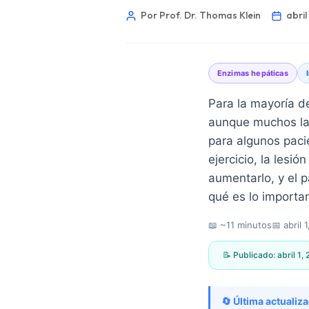
Por Prof. Dr. Thomas Klein
abril
Enzimas hepáticas
Para la mayoría d
aunque muchos lab
para algunos paci
ejercicio, la lesi
aumentarlo, y el p
qué es lo importa
📖 ~11 minutos
📅
abril 
📝 Publicado:
abril 1,
Norsk bokmål
Ślōnskŏ gŏdka
🔄 Última actualiza