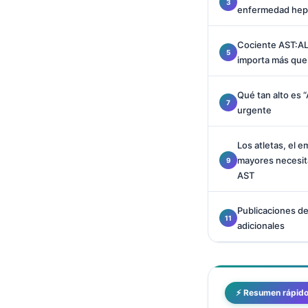
enfermedad hep
Català
O‘zbekcha
Cociente AST:ALT
Українська
importa más que
አማርኛ
Qué tan alto es 
Kiswahili
urgente
ភាសាខ្មែរ
Los atletas, el e
ဗမာစာ
mayores necesit
ไทย
AST
Tagalog
Publicaciones de
Tiếng Việt
adicionales
Bahasa Melayu
മലയാളം
ಕನ್ನಡ
⚡ Resumen rápid
ગુજરાતી