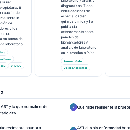
laboratorio y análisis
 la red
diagnósticos. Tiene
propietaria. El
certificaciones de
 ha publicado
especialidad en
nte sobre la
química clínica y ha
ación de
publicado
dores y los
extensamente sobre
cos de
paneles de
io en temas de
biomarcadores y
de laboratorio.
análisis de laboratorio
en la práctica clínica.
Gate
cadémico
ResearchGate
.edu
ORCIDO
Google Académico
do
 AST y lo que normalmente
Qué mide realmente la prueb
ltado alto
lto realmente apunta a
AST alto sin enfermedad hepá