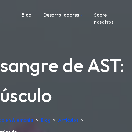
Blog
Desarrolladores
Sobre
nosotros
 sangre de AST:
músculo
ado en Alemania
>
Blog
>
Artículos
>
 músculo