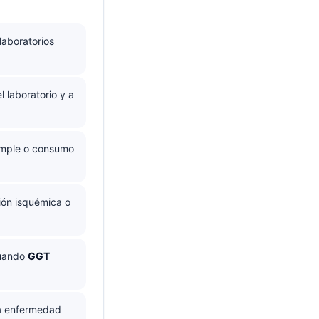
laboratorios
el laboratorio y a
imple o consumo
ión isquémica o
cuando
GGT
na enfermedad