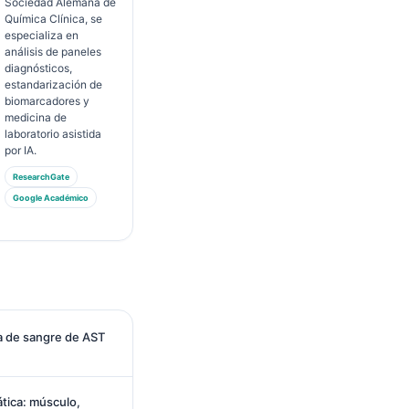
Sociedad Alemana de
Química Clínica, se
especializa en
análisis de paneles
diagnósticos,
estandarización de
biomarcadores y
medicina de
laboratorio asistida
por IA.
ResearchGate
Google Académico
a de sangre de AST
tica: músculo,