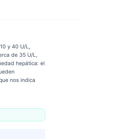
10 y 40 U/L,
erca de 35 U/L,
medad hepática: el
pueden
 que nos indica