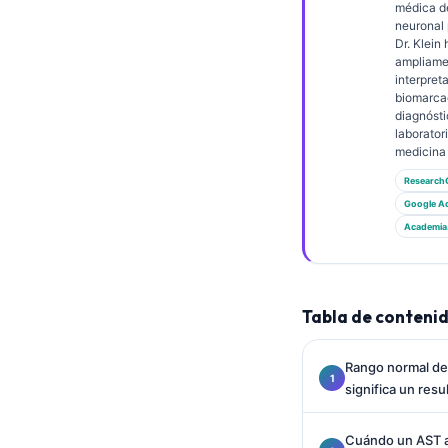
Gàidhlig
médica de
neuronal 
Euskara
Dr. Klein
ampliame
Македонски јазик
interpret
biomarca
Latviešu valoda
diagnósti
Galego
laborator
medicina 
অসমীয়া
Research
සිංහල
Google A
Academia
سنڌي
پښتو
Tabla de conteni
Slovenčina
Hrvatski
Rango normal de
significa un resu
Suomi
Қазақ тілі
Cuándo un AST a