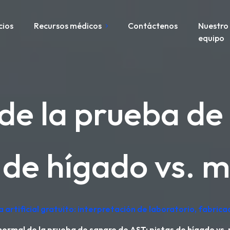
cios
Recursos médicos
Contáctenos
Nuestro
equipo
e la prueba de
 de hígado vs. 
a artificial gratuito: interpretación de laboratorio, fabric
ormal de la prueba de sangre de AST: pistas de hígado vs.