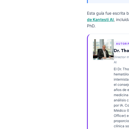
Frysk
Esta guía fue escrita 
Esperanto
de Kantesti AI
, inclui
Беларуская мова
PhD.
Татар теле
Кыргызча
AUTOR 
Dr. Th
ئۇيغۇرچە
Director m
AI
Cebuano
El Dr. Th
Basa Jawa
hematólog
internista
ພາສາລາວ
el consej
años de e
Монгол
medicina 
análisis c
Afrikaans
por IA. C
العربية المغربية
Médico (
Officer) e
Occitan
proporcio
clínica s