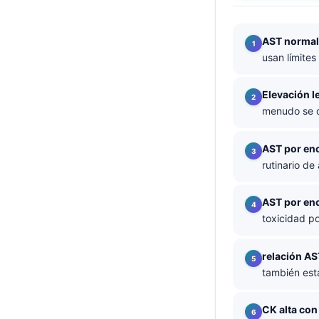
தமிழ்
AST normal
తెలుగు
usan límite
मराठी
اردو
Elevación l
menudo se d
বাংলা
Shqip
AST por en
Magyar
rutinario de
Slovenščina
AST por en
한국어
toxicidad p
Polski
Lietuvių kalba
relación AS
también está
Русский
ქართული
CK alta con