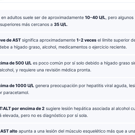
en adultos suele ser de aproximadamente
10-40 U/L
, pero algunos 
s superiores más cercanos a
35 U/L
.
eve de AST
significa aproximadamente
1-2 veces
el límite superior d
ebe a hígado graso, alcohol, medicamentos o ejercicio reciente.
cima de 500 U/L
es poco común por sí solo debido a hígado graso s
 alcohol, y requiere una revisión médica pronta.
cima de 1000 U/L
genera preocupación por hepatitis viral aguda, les
or paracetamol.
T:ALT por encima de 2
sugiere lesión hepática asociada al alcohol 
 elevada, pero no es diagnóstico por sí sola.
 AST alto
apunta a una lesión del músculo esquelético más que a u