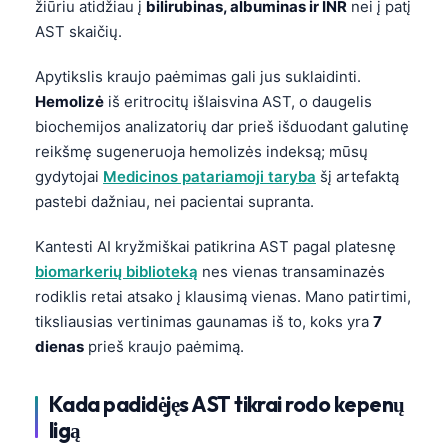
žiūriu atidžiau į
bilirubinas, albuminas ir INR
nei į patį
AST skaičių.
Apytikslis kraujo paėmimas gali jus suklaidinti.
Hemolizė
iš eritrocitų išlaisvina AST, o daugelis
biochemijos analizatorių dar prieš išduodant galutinę
reikšmę sugeneruoja hemolizės indeksą; mūsų
gydytojai
Medicinos patariamoji taryba
šį artefaktą
pastebi dažniau, nei pacientai supranta.
Kantesti AI kryžmiškai patikrina AST pagal platesnę
biomarkerių biblioteką
nes vienas transaminazės
rodiklis retai atsako į klausimą vienas. Mano patirtimi,
tiksliausias vertinimas gaunamas iš to, koks yra
7
dienas
prieš kraujo paėmimą.
Kada padidėjęs AST tikrai rodo kepenų
ligą