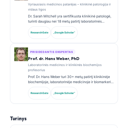
Vyriausiasis medicinos patarėjas – klinikinė patologija ir
vidaus ligos
Dr. Sarah Mitchell yra sertifikuota klinikinė patologė,
turinti daugiau nei 18 metų patirtį laboratorinės
medicinos ir diagnostinės analizės srityje. Ji turi
klinikinės chemijos specializacijos sertifikatus ir
ResearchGate
„Google Scholar“
plačiai publikavo biomarkerių panelių bei
laboratorinės analizės klausimais klinikinėje
praktikoje.
PRISIDEDANTIS EKSPERTAS
Prof. dr. Hans Weber, PhD
Laboratorinės medicinos ir klinikinės biochemijos
profesorius
Prof. Dr. Hans Weber turi 30+ metų patirtį klinikinėje
biochemijoje, laboratorinėje medicinoje ir biomarkerių
tyrimuose. Buvęs Vokietijos klinikinės chemijos
draugijos prezidentas, jis specializuojasi diagnostinių
ResearchGate
„Google Scholar“
panelių analizėje, biomarkerių standartizavime ir AI
paremtos laboratorinės medicinos srityje.
Turinys