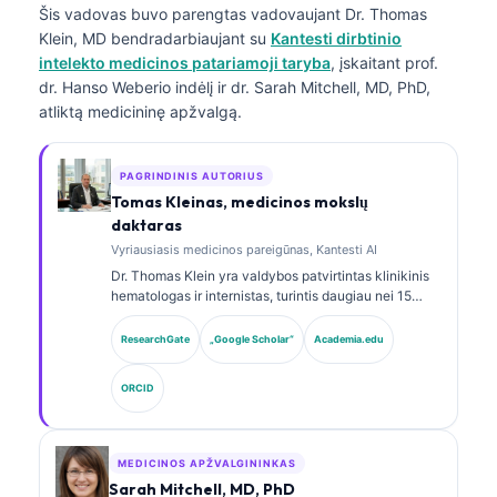
Šis vadovas buvo parengtas vadovaujant
Dr. Thomas
Klein, MD
bendradarbiaujant su
Kantesti dirbtinio
intelekto medicinos patariamoji taryba
, įskaitant prof.
dr. Hanso Weberio indėlį ir dr. Sarah Mitchell, MD, PhD,
atliktą medicininę apžvalgą.
PAGRINDINIS AUTORIUS
Tomas Kleinas, medicinos mokslų
daktaras
Vyriausiasis medicinos pareigūnas, Kantesti AI
Dr. Thomas Klein yra valdybos patvirtintas klinikinis
hematologas ir internistas, turintis daugiau nei 15
metų patirtį laboratorinės medicinos ir AI pagalba
atliekamos klinikinės analizės srityse. Būdamas
ResearchGate
„Google Scholar“
Academia.edu
Kantesti AI vyriausiuoju medicinos pareigūnu, jis
užtikrina klinikinę nuosavo neuroninio tinklo
ORCID
medicininio tikslumo priežiūrą. Dr. Klein yra plačiai
publikavęs biomarkerių interpretavimo ir
laboratorinės diagnostikos laboratorinės medicinos
temomis.
MEDICINOS APŽVALGININKAS
Sarah Mitchell, MD, PhD