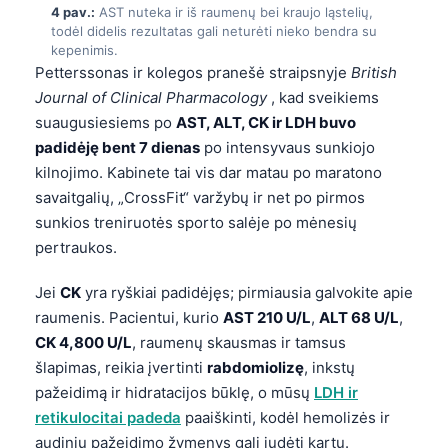
4 pav.:
AST nuteka ir iš raumenų bei kraujo ląstelių,
todėl didelis rezultatas gali neturėti nieko bendra su
kepenimis.
Petterssonas ir kolegos pranešė straipsnyje
British
Journal of Clinical Pharmacology
, kad sveikiems
suaugusiesiems po
AST, ALT, CK ir LDH buvo
padidėję bent 7 dienas
po intensyvaus sunkiojo
kilnojimo. Kabinete tai vis dar matau po maratono
savaitgalių, „CrossFit“ varžybų ir net po pirmos
sunkios treniruotės sporto salėje po mėnesių
pertraukos.
Jei
CK
yra ryškiai padidėjęs; pirmiausia galvokite apie
raumenis. Pacientui, kurio
AST 210 U/L
,
ALT 68 U/L
,
CK 4,800 U/L
, raumenų skausmas ir tamsus
šlapimas, reikia įvertinti
rabdomiolizę
, inkstų
pažeidimą ir hidratacijos būklę, o mūsų
LDH ir
retikulocitai padeda
paaiškinti, kodėl hemolizės ir
audinių pažeidimo žymenys gali judėti kartu.