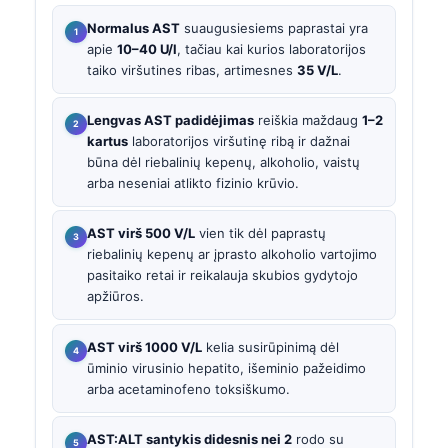
Normalus AST
suaugusiesiems paprastai yra
apie
10–40 U/l
, tačiau kai kurios laboratorijos
taiko viršutines ribas, artimesnes
35 V/L
.
Lengvas AST padidėjimas
reiškia maždaug
1–2
kartus
laboratorijos viršutinę ribą ir dažnai
būna dėl riebalinių kepenų, alkoholio, vaistų
arba neseniai atlikto fizinio krūvio.
AST virš 500 V/L
vien tik dėl paprastų
riebalinių kepenų ar įprasto alkoholio vartojimo
pasitaiko retai ir reikalauja skubios gydytojo
apžiūros.
AST virš 1000 V/L
kelia susirūpinimą dėl
ūminio virusinio hepatito, išeminio pažeidimo
arba acetaminofeno toksiškumo.
AST:ALT santykis didesnis nei 2
rodo su