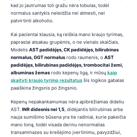
kad jo jautrumas toli gražu nėra tobulas, todėl
normalus santykis neleidžia nei atmesti, nei
patvirtinti alkoholio.
Kai pacientai klausia, ką reiškia mano kraujo tyrimas,
paprastai atsakau grupėmis, o ne vienais skaičiais.
Modelis
AST padidėjęs, CK padidėjęs, bilirubinas
normalus, GGT normalus
rodo raumenis, o
AST
padidėjęs, bilirubinas padidėjęs, trombocitai žemi,
albuminas žemas
rodo kepenų ligą, ir mūsų
kaip
skaityti kraujo tyrimo rezultatus
šis logikos gabalas
paaiškina žingsnis po žingsnio.
Kepenų nepakankamumas nėra apibrėžiamas dideliu
AST.
INR didesnis nei 1,5
, didėjantis bilirubinas arba
nauja sumišimo būsena yra tie radiniai, kurie pakeičia
Norsk bokmål
mano toną, todėl visada derinu nenormalias
transaminazes su krešėjimo įvertinimu, pavyzdžiui,
Ślōnskŏ gŏdka