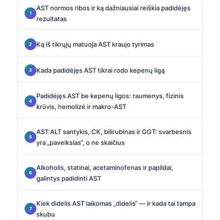
AST normos ribos ir ką dažniausiai reiškia padidėjęs
rezultatas
Ką iš tikrųjų matuoja AST kraujo tyrimas
Kada padidėjęs AST tikrai rodo kepenų ligą
Padidėjęs AST be kepenų ligos: raumenys, fizinis
krūvis, hemolizė ir makro-AST
AST:ALT santykis, CK, bilirubinas ir GGT: svarbesnis
yra „paveikslas“, o ne skaičius
Alkoholis, statinai, acetaminofenas ir papildai,
galintys padidinti AST
Kiek didelis AST laikomas „didelis“ — ir kada tai tampa
skubu