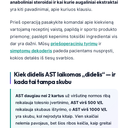
anaboliniai steroidai ir kai kurie augaliniai ekstraktai
தமிழ்
yra kiti pavadinimai, apie kuriuos klausiu.
తెలుగు
Prieš operaciją pasakykite komandai apie kiekvieną
मराठी
vartojamą receptinį vaistą, papildą ir sporto produkto
priemonę; paslėpti kepenims toksiški ingredientai vis
اردو
dar yra dažni. Mūsų
priešoperacinių tyrimų
ir
বাংলা
simptomų dekoderis
padeda pacientams nuspręsti,
Shqip
kokios detalės iš tiesų svarbios.
Magyar
Kiek didelis AST laikomas „didelis“ — ir
Slovenščina
kada tai tampa skubu
한국어
Polski
AST daugiau nei 2 kartus
už viršutinę normos ribą
reikalauja tolesnio įvertinimo,
AST virš 500 V/L
Русский
reikalauja skubaus ištyrimo, o
AST virš 1000 V/L
ქართული
yra skubu, kol neįrodyta kitaip. Vien skaičiai
Čeština
nelemia pavojaus, bet šios ribos keičia, kaip greitai