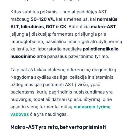
Kitas subtilus požymis – nuolat padidėjęs AST
maždaug
50–120 V/L
kelis mėnesius, kai
normalūs
ALT, bilirubinas, GGT ir CK
. Būtent čia
makro-AST
įsijungia į diskusiją: fermentas prisijungia prie
imunoglobulino, pasišalina lėtai ir gali atrodyti nerimą
keliantis, kol laboratorija neatlieka
polietilenglikolio
nusodinimo
arba panašaus patvirtinimo tyrimo.
Taip pat aš laikau platesnę diferencinę diagnostiką.
Negydoma skydliaukės liga, celiakija ir sisteminis
uždegimas gali pastūmėti AST į viršų, ypač
pacientams, kurių pagrindinis nusiskundimas yra
nuovargis, todėl aš dažnai išplečiu ištyrimą, o ne
apsėdu vieną fermentą; mūsų
nuovargio tyrimų
vadovas
čia yra naudingas.
Makro-AST yra reta, bet verta prisiminti