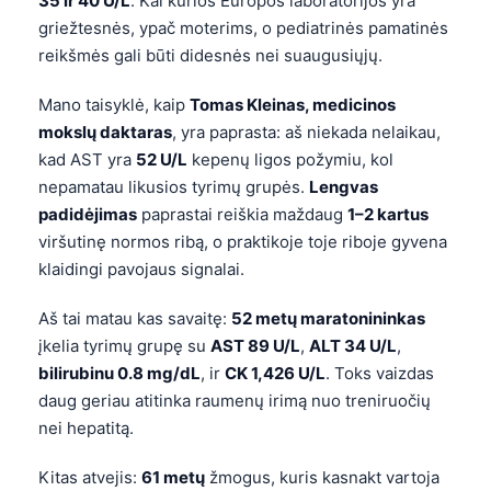
35 ir 40 U/L
. Kai kurios Europos laboratorijos yra
griežtesnės, ypač moterims, o pediatrinės pamatinės
reikšmės gali būti didesnės nei suaugusiųjų.
Mano taisyklė, kaip
Tomas Kleinas, medicinos
mokslų daktaras
, yra paprasta: aš niekada nelaikau,
kad AST yra
52 U/L
kepenų ligos požymiu, kol
nepamatau likusios tyrimų grupės.
Lengvas
padidėjimas
paprastai reiškia maždaug
1–2 kartus
viršutinę normos ribą, o praktikoje toje riboje gyvena
klaidingi pavojaus signalai.
Aš tai matau kas savaitę:
52 metų maratonininkas
įkelia tyrimų grupę su
AST 89 U/L
,
ALT 34 U/L
,
bilirubinu 0.8 mg/dL
, ir
CK 1,426 U/L
. Toks vaizdas
daug geriau atitinka raumenų irimą nuo treniruočių
nei hepatitą.
Kitas atvejis:
61 metų
žmogus, kuris kasnakt vartoja