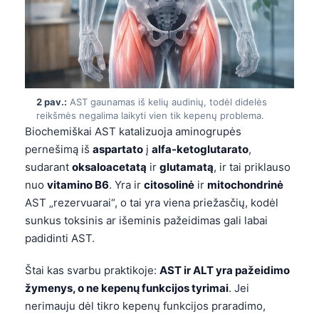
2 pav.:
AST gaunamas iš kelių audinių, todėl didelės
reikšmės negalima laikyti vien tik kepenų problema.
Biochemiškai AST katalizuoja aminogrupės
pernešimą iš
aspartato
į
alfa-ketoglutarato
,
sudarant
oksaloacetatą
ir
glutamatą
, ir tai priklauso
nuo
vitamino B6
. Yra ir
citosolinė
ir
mitochondrinė
AST „rezervuarai“, o tai yra viena priežasčių, kodėl
sunkus toksinis ar išeminis pažeidimas gali labai
padidinti AST.
Štai kas svarbu praktikoje:
AST ir ALT yra pažeidimo
žymenys, o ne kepenų funkcijos tyrimai
. Jei
nerimauju dėl tikro kepenų funkcijos praradimo,