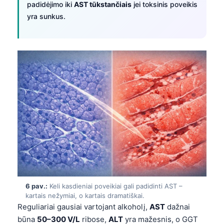
Gàidhlig
padidėjimo iki
AST tūkstančiais
jei toksinis poveikis
yra sunkus.
Euskara
Македонски јазик
Latviešu valoda
Galego
অসমীয়া
සිංහල
سنڌي
پښتو
Slovenčina
Hrvatski
6 pav.:
Keli kasdieniai poveikiai gali padidinti AST –
kartais nežymiai, o kartais dramatiškai.
Suomi
Reguliariai gausiai vartojant alkoholį,
AST
dažnai
Қазақ тілі
būna
50–300 V/L
ribose,
ALT
yra mažesnis, o GGT