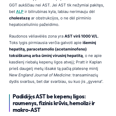
GGT aukščiau nei AST. Jei AST tik nežymiai pakitęs,
bet
ALP
ir bilirubinas kyla, labiau nerimauju dėl
cholestazę
ar obstrukcijos, o ne dėl pirminio
hepatoceliulinio pažeidimo.
Raudonos vėliavėlės zona yra
AST virš 1000 V/L
.
Toks lygis pirmiausia verčia galvoti apie
išeminį
hepatitą, paracetamolio (acetaminofeno)
toksiškumą arba ūminį virusinį hepatitą
, o ne apie
kasdienį riebalų kepenų ligos atvejį; Pratt ir Kaplan
prieš daugelį metų išsakė tą pačią platesnę mintį
New England Journal of Medicine
: transaminazių
dydis svarbus, bet dar svarbiau, su kuo jis „gyvena“.
Padidėjęs AST be kepenų ligos:
raumenys, fizinis krūvis, hemolizė ir
makro-AST