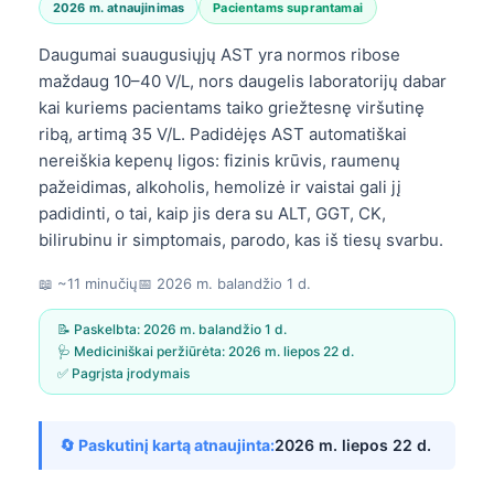
2026 m. atnaujinimas
Pacientams suprantamai
Daugumai suaugusiųjų AST yra normos ribose
maždaug 10–40 V/L, nors daugelis laboratorijų dabar
kai kuriems pacientams taiko griežtesnę viršutinę
ribą, artimą 35 V/L. Padidėjęs AST automatiškai
nereiškia kepenų ligos: fizinis krūvis, raumenų
pažeidimas, alkoholis, hemolizė ir vaistai gali jį
padidinti, o tai, kaip jis dera su ALT, GGT, CK,
bilirubinu ir simptomais, parodo, kas iš tiesų svarbu.
📖 ~11 minučių
📅
2026 m. balandžio 1 d.
📝 Paskelbta:
2026 m. balandžio 1 d.
🩺 Mediciniškai peržiūrėta:
2026 m. liepos 22 d.
✅ Pagrįsta įrodymais
🔄 Paskutinį kartą atnaujinta:
2026 m. liepos 22 d.