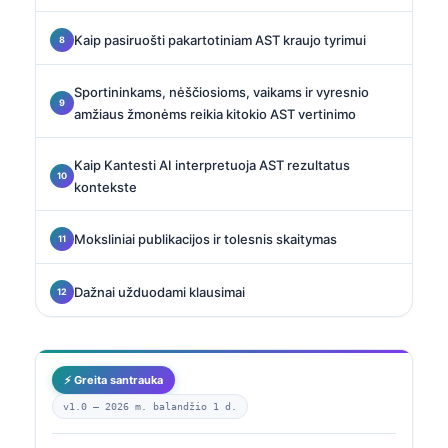
Kaip pasiruošti pakartotiniam AST kraujo tyrimui
Sportininkams, nėščiosioms, vaikams ir vyresnio
amžiaus žmonėms reikia kitokio AST vertinimo
Kaip Kantesti AI interpretuoja AST rezultatus
kontekste
Moksliniai publikacijos ir tolesnis skaitymas
Dažnai užduodami klausimai
⚡ Greita santrauka
v1.0 —
2026 m. balandžio 1 d.