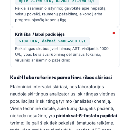
Apie 2–10× ULN, dažnai 81–400 U/L
Reikia išsamesnio ištyrimo; galvokite apie hepatitą,
vaistų poveikį, raumenų pažeidimą, alkoholį arba
progresuojančią kepenų ligą
Kritiškai / labai padidėjęs
>10× ULN, dažnai >400–500 U/L
Reikalingas skubus įvertinimas; AST, viršijantis 1000
U/L, ypač kelia susirūpinimą dėl ūmaus toksinio,
virusinio ar išeminio pažeidimo
Kodėl laboratorinės pamatinės ribos skiriasi
Etaloniniai intervalai skiriasi, nes laboratorijos
naudoja skirtingus analizatorius, skirtingas vietines
populiacijas ir skirtingą tyrimo (analizės) chemiją.
Viena techninė detalė, apie kurią daugelis pacientų
niekada nesužino, yra
piridoksal-5-fosfato papildai
tyrime; jie gali šiek tiek pakeisti išmatuotą reikšmę,