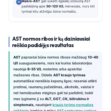
Makro-AST
gali sukelti ilgalaikį izoliuotą AST
padidėjimą apie
50–120 V/L
mėnesiais, nors kiti
tyrimai kitu atžvilgiu būna normalūs.
AST normos ribos ir ką dažniausiai
reiškia padidėjęs rezultatas
AST
paprastai būna normos ribose maždaug
10–40
U/l
suaugusiesiems, nors kai kurios laboratorijos
naudoja
8–35 V/L
moterims arba apskritai
mažesnes ribas. Didelis
AST kraujo tyrimas
automatiškai nereiškia kepenų ligos; neseniai atlikti
pratimai, raumenų pažeidimas, alkoholis, vaistai ir
net hemolizuotas mėginys gali tai padidinti, todėl
mes lyginame jį su
ALT, GGT, CK, bilirubinu ir
simptomais,
naudojant
kraujo tyrimo normalios
reikšmės
įrankius ir mūsų
AST santrumpų vadovą.
.