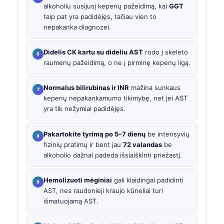
alkoholiu susijusį kepenų pažeidimą, kai
GGT
taip pat yra padidėjęs, tačiau vien to
nepakanka diagnozei.
Didelis CK kartu su dideliu AST
rodo į skeleto
raumenų pažeidimą, o ne į pirminę kepenų ligą.
Normalus bilirubinas ir INR
mažina sunkaus
kepenų nepakankamumo tikimybę, net jei AST
yra tik nežymiai padidėjęs.
Pakartokite tyrimą po 5–7 dienų
be intensyvių
fizinių pratimų ir bent jau
72 valandas
be
alkoholio dažnai padeda išsiaiškinti priežastį.
Hemolizuoti mėginiai
gali klaidingai padidinti
AST, nes raudonieji kraujo kūneliai turi
išmatuojamą AST.