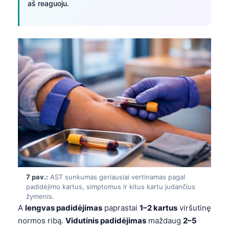
aš reaguoju.
日本語
Eesti
Azərbaycan dili
Bosanski
Svenska
Српски језик
Íslenska
Հայերեն
Bahasa Indonesia
हिन्दी
Nederlands
7 pav.:
AST sunkumas geriausiai vertinamas pagal
padidėjimo kartus, simptomus ir kitus kartu judančius
Dansk
žymenis.
A
lengvas padidėjimas
paprastai
1–2 kartus
viršutinę
Български
normos ribą.
Vidutinis padidėjimas
maždaug
2–5
فارسی