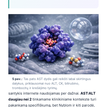
5 pav.:
Tas pats AST dydis gali reikšti labai skirtingus
dalykus, priklausomai nuo ALT, CK, bilirubino,
trombocitų ir krešėjimo tyrimų.
santykis internete naudojamas per dažnai.
AST:ALT
daugiau nei 2
tinkamame klinikiniame kontekste turi
pakankamą specifiškumą, bet Nyblom ir kiti parodė,