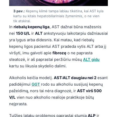
3 pav.:
Kepenų kilmė tampa labiau tikėtina, kai AST kyla
kartu su kitais hepatobiliariniais žymenimis, o ne vien
tik atskirai.
In
riebalų kepenų liga
, AST dažnai būna mažesnis
nei
150 U/L
ir
ALT
ankstyvuoju laikotarpiu dažniausiai
yra lygus arba didesnis. Kai matau, kad riebalų
kepenų ligos pacientui AST pradeda vytis ALT arba jį
viršyti, imu galvoti apie
fibrozę
o ne paprasta
steatozė, ir aš paprastai peržiūriu mūsų
ALT gidu
kartu su likusia skydelio dalimi.
Alkoholis keičia modelį.
AST:ALT daugiau nei 2
esant
padidėjimui
GGT
rodo su alkoholiu susijusį kepenų
pažeidimą, nors tai nėra diagnozė, ir
AST virš 500
V/L
vien nuo alkoholio realioje praktikoje būtų
neįprasta.
Tulžies latakų problemos paprastai stumia
ALP
ir