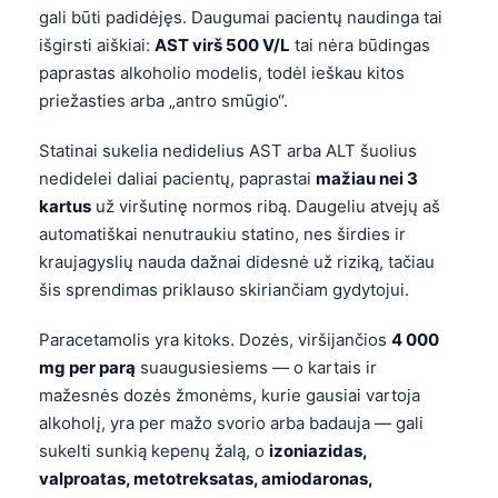
gali būti padidėjęs. Daugumai pacientų naudinga tai
Català
išgirsti aiškiai:
AST virš 500 V/L
tai nėra būdingas
O‘zbekcha
paprastas alkoholio modelis, todėl ieškau kitos
Українська
priežasties arba „antro smūgio“.
አማርኛ
Statinai sukelia nedidelius AST arba ALT šuolius
Kiswahili
nedidelei daliai pacientų, paprastai
mažiau nei 3
ភាសាខ្មែរ
kartus
už viršutinę normos ribą. Daugeliu atvejų aš
automatiškai nenutraukiu statino, nes širdies ir
ဗမာစာ
kraujagyslių nauda dažnai didesnė už riziką, tačiau
ไทย
šis sprendimas priklauso skiriančiam gydytojui.
Tagalog
Paracetamolis yra kitoks. Dozės, viršijančios
4 000
Tiếng Việt
mg per parą
suaugusiesiems — o kartais ir
Bahasa Melayu
mažesnės dozės žmonėms, kurie gausiai vartoja
മലയാളം
alkoholį, yra per mažo svorio arba badauja — gali
sukelti sunkią kepenų žalą, o
izoniazidas,
ಕನ್ನಡ
valproatas, metotreksatas, amiodaronas,
ગુજરાતી