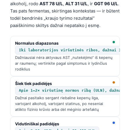
alkoholį, rodo
AST 78 U/L
,
ALT 31 U/L
, ir
GGT 96 U/L
.
Tas pats fermentas, skirtingas kontekstas — ir būtent
todėl bendrinės „kraujo tyrimo rezultatai“
paaiškinimo skiltys dažnai nepataiko į esmę.
Normalus diapazonas
Iki laboratorijos viršutinės ribos, dažnai 10–4
Dažniausiai nėra aktyvaus AST „nutekėjimo“ iš kepenų
ar raumenų; vertinkite pagal simptomus ir lydinčius
rodiklius
Šiek tiek padidėjęs
Apie 1–2× viršutinę normos ribą (ULN), dažnai 4
Dažnai pasitaiko sergant riebaline kepenų liga,
vartojant alkoholį, vartojant statinus, po neseniai
atlikto fizinio krūvio arba dėl mėginio artefaktų
Vidutiniškai padidėjęs