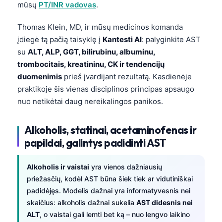
mūsų
PT/INR vadovas
.
Frysk
Esperanto
Thomas Klein, MD, ir mūsų medicinos komanda
įdiegė tą pačią taisyklę į
Kantesti AI
: palyginkite AST
Беларуская мова
su
ALT, ALP, GGT, bilirubinu, albuminu,
Татар теле
trombocitais, kreatininu, CK ir tendencijų
Кыргызча
duomenimis
prieš įvardijant rezultatą. Kasdienėje
praktikoje šis vienas disciplinos principas apsaugo
ئۇيغۇرچە
nuo netikėtai daug nereikalingos panikos.
Cebuano
Basa Jawa
Alkoholis, statinai, acetaminofenas ir
papildai, galintys padidinti AST
ພາສາລາວ
Монгол
Alkoholis ir vaistai
yra vienos dažniausių
Afrikaans
priežasčių, kodėl AST būna šiek tiek ar vidutiniškai
العربية المغربية
padidėjęs. Modelis dažnai yra informatyvesnis nei
skaičius: alkoholis dažnai sukelia
AST didesnis nei
Occitan
ALT
, o vaistai gali lemti bet ką – nuo lengvo laikino