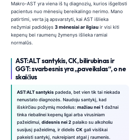
Makro-AST yra viena iš tų diagnozių, kurios išgelbsti
pacientus nuo mėnesių bereikalingo nerimo. Mano
patirtimi, verta ją apsvarstyti, kai AST išlieka
nežymiai padidėjęs
3 mėnesiai ar ilgiau
ir visi kiti
kepenų bei raumenų žymenys išlieka ramiai
normalūs.
AST:ALT santykis, CK, bilirubinas ir
GGT: svarbesnis yra „paveikslas“, o ne
skaičius
AST:ALT santykis
padeda, bet vien tik tai niekada
nenustato diagnozės. Naudoju santykį, kad
išskirčiau požymių modelius:
mažiau nei 1
dažnai
tinka riebalinei kepenų ligai arba virusiniam
pažeidimui,
didesnis nei 2
palaiko su alkoholiu
susijusį pažeidimą, ir didelis
CK
gali visiškai
pakeisti santykį, nukreipiant atgal į raumenis.