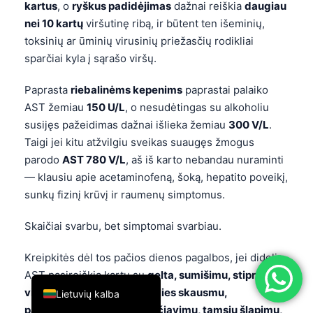
kartus
, o
ryškus padidėjimas
dažnai reiškia
daugiau
简体中文
nei 10 kartų
viršutinę ribą, ir būtent ten išeminių,
Română
toksinių ar ūminių virusinių priežasčių rodikliai
sparčiai kyla į sąrašo viršų.
Türkçe
Ελληνικά
Paprasta
riebalinėms kepenims
paprastai palaiko
AST žemiau
150 U/L
, o nesudėtingas su alkoholiu
Português
susijęs pažeidimas dažnai išlieka žemiau
300 V/L
.
Español
Taigi jei kitu atžvilgiu sveikas suaugęs žmogus
Italiano
parodo
AST 780 V/L
, aš iš karto nebandau nuraminti
— klausiu apie acetaminofeną, šoką, hepatito poveikį,
עִבְרִית
sunkų fizinį krūvį ir raumenų simptomus.
Français
العربية
Skaičiai svarbu, bet simptomai svarbiau.
Deutsch
Kreipkitės dėl tos pačios dienos pagalbos, jei didelis
English
AST pasireiškia kartu su
gelta, sumišimu, stipriu
viršutinės dešinės pilvo dalies skausmu,
Lietuvių kalba
pakartotiniu vėmimu, karščiavimu, tamsiu šlapimu,