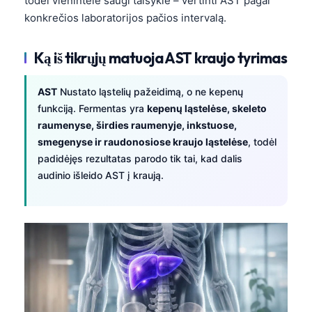
todėl vienintelė saugi taisyklė – vertinti AST pagal
konkrečios laboratorijos pačios intervalą.
Ką iš tikrųjų matuoja AST kraujo tyrimas
AST
Nustato ląstelių pažeidimą, o ne kepenų
funkciją. Fermentas yra
kepenų ląstelėse, skeleto
raumenyse, širdies raumenyje, inkstuose,
smegenyse ir raudonosiose kraujo ląstelėse
, todėl
padidėjęs rezultatas parodo tik tai, kad dalis
audinio išleido AST į kraują.