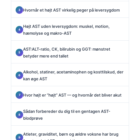
Hvornår et højt AST virkelig peger på leversygdom
Højt AST uden leversygdom: muskel, motion,
hæmolyse og makro-AST
AST:ALT-ratio, CK, bilirubin og GGT: mønstret
betyder mere end tallet
Alkohol, statiner, acetaminophen og kosttilskud, der
kan øge AST
Hvor højt er “højt” AST — og hvornår det bliver akut
Sådan forbereder du dig til en gentagen AST-
blodprøve
Atleter, graviditet, børn og ældre voksne har brug