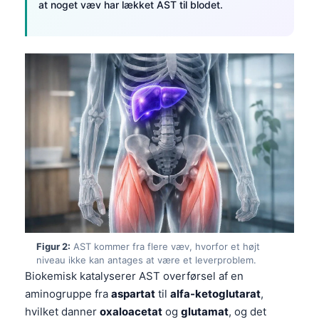
at noget væv har lækket AST til blodet.
Figur 2:
AST kommer fra flere væv, hvorfor et højt
niveau ikke kan antages at være et leverproblem.
Biokemisk katalyserer AST overførsel af en
aminogruppe fra
aspartat
til
alfa-ketoglutarat
,
hvilket danner
oxaloacetat
og
glutamat
, og det