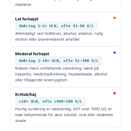
markører
Let forhøjet
Omkring 1-2× ULN, ofte 41-80 U/L
Almindeligt ved fedtlever, alkohol, statiner, nylig
motion eller prøverelateret artefakt
Moderat forhøjet
Omkring 2-10× ULN, ofte 81-400 U/L
Kræver mere omfattende udredning; tænk på
hepatitis, medicinpåvirkning, muskelskade, alkohol
eller tiltagende leversygdom
Kritisk/høj
>10× ULN, ofte >400-500 U/L
Hurtig vurdering er nødvendig; AST over 1000 U/L er
især bekymrende for akut toksisk, viral eller iskæmisk
skade