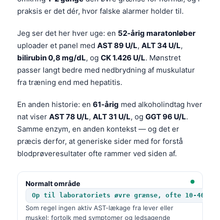
praksis er det dér, hvor falske alarmer holder til.
Jeg ser det her hver uge: en
52-årig maratonløber
uploader et panel med
AST 89 U/L
,
ALT 34 U/L
,
bilirubin 0,8 mg/dL
, og
CK 1.426 U/L
. Mønstret
passer langt bedre med nedbrydning af muskulatur
fra træning end med hepatitis.
En anden historie: en
61-årig
med alkoholindtag hver
nat viser
AST 78 U/L
,
ALT 31 U/L
, og
GGT 96 U/L
.
Samme enzym, en anden kontekst — og det er
præcis derfor, at generiske sider med for forstå
blodprøveresultater ofte rammer ved siden af.
Normalt område
Op til laboratoriets øvre grænse, ofte 10-40 U/
Som regel ingen aktiv AST-lækage fra lever eller
muskel; fortolk med symptomer og ledsagende