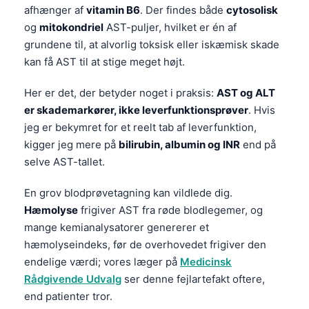
afhænger af
vitamin B6
. Der findes både
cytosolisk
og
mitokondriel
AST-puljer, hvilket er én af
grundene til, at alvorlig toksisk eller iskæmisk skade
kan få AST til at stige meget højt.
Her er det, der betyder noget i praksis:
AST og ALT
er skademarkører, ikke leverfunktionsprøver
. Hvis
jeg er bekymret for et reelt tab af leverfunktion,
kigger jeg mere på
bilirubin, albumin og INR
end på
selve AST-tallet.
En grov blodprøvetagning kan vildlede dig.
Hæmolyse
frigiver AST fra røde blodlegemer, og
mange kemianalysatorer genererer et
hæmolyseindeks, før de overhovedet frigiver den
endelige værdi; vores læger på
Medicinsk
Rådgivende Udvalg
ser denne fejlartefakt oftere,
end patienter tror.