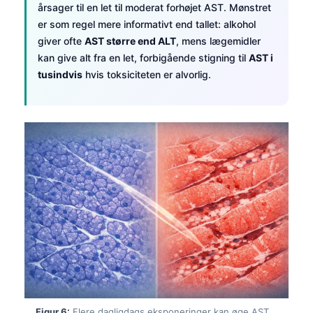
årsager til en let til moderat forhøjet AST. Mønstret
Frysk
er som regel mere informativt end tallet: alkohol
Esperanto
giver ofte
AST større end ALT
, mens lægemidler
kan give alt fra en let, forbigående stigning til
AST i
Беларуская мова
tusindvis
hvis toksiciteten er alvorlig.
Татар теле
Кыргызча
ئۇيغۇرچە
Cebuano
Basa Jawa
ພາສາລາວ
Монгол
Afrikaans
العربية المغربية
Occitan
Figur 6:
Flere dagligdags eksponeringer kan øge AST,