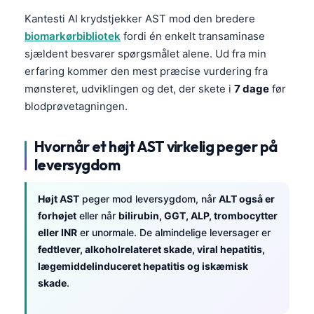
Kantesti AI krydstjekker AST mod den bredere
biomarkørbibliotek
fordi én enkelt transaminase
sjældent besvarer spørgsmålet alene. Ud fra min
erfaring kommer den mest præcise vurdering fra
mønsteret, udviklingen og det, der skete i
7 dage
før
blodprøvetagningen.
Hvornår et højt AST virkelig peger på
leversygdom
Højt AST
peger mod leversygdom, når
ALT også er
forhøjet
eller når
bilirubin, GGT, ALP, trombocytter
eller INR
er unormale. De almindelige leversager er
fedtlever, alkoholrelateret skade, viral hepatitis,
lægemiddelinduceret hepatitis og iskæmisk
skade
.