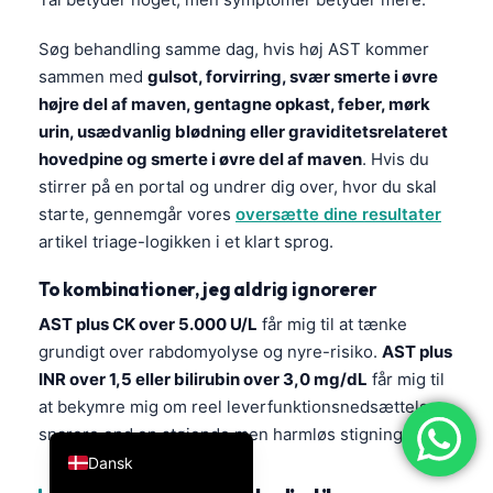
简体中文
Søg behandling samme dag, hvis høj AST kommer
Română
sammen med
gulsot, forvirring, svær smerte i øvre
Türkçe
højre del af maven, gentagne opkast, feber, mørk
urin, usædvanlig blødning eller graviditetsrelateret
Ελληνικά
hovedpine og smerte i øvre del af maven
. Hvis du
Português
stirrer på en portal og undrer dig over, hvor du skal
Español
starte, gennemgår vores
oversætte dine resultater
artikel triage-logikken i et klart sprog.
Italiano
עִבְרִית
To kombinationer, jeg aldrig ignorerer
Français
AST plus CK over 5.000 U/L
får mig til at tænke
grundigt over rabdomyolyse og nyre-risiko.
AST plus
العربية
INR over 1,5 eller bilirubin over 3,0 mg/dL
får mig til
Deutsch
at bekymre mig om reel leverfunktionsnedsættelse
English
snarere end en støjende men harmløs stigning.
Dansk