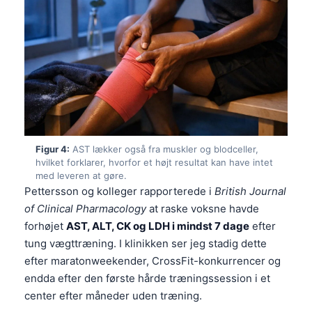
Figur 4:
AST lækker også fra muskler og blodceller,
hvilket forklarer, hvorfor et højt resultat kan have intet
med leveren at gøre.
Pettersson og kolleger rapporterede i
British Journal
of Clinical Pharmacology
at raske voksne havde
forhøjet
AST, ALT, CK og LDH i mindst 7 dage
efter
tung vægttræning. I klinikken ser jeg stadig dette
efter maratonweekender, CrossFit-konkurrencer og
endda efter den første hårde træningssession i et
center efter måneder uden træning.