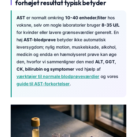
forhøjet resultat typisk betyder
AST
er normalt omkring
10-40 enheder/liter
hos
voksne, selv om nogle laboratorier bruger
8-35 U/L
for kvinder eller lavere grænseværdier generelt. En
høj
AST-blodprøve
betyder ikke automatisk
leversygdom; nylig motion, muskelskade, alkohol,
medicin og endda en hæmolyseret prøve kan øge
den, hvorfor vi sammenligner den med
ALT, GGT,
CK, bilirubin og symptomer
ved hjælp af
værktøjer til normale blodprøveværdier
og vores
guide til AST-forkortelser
.