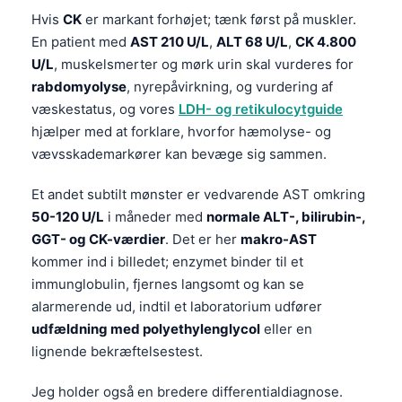
Hvis
CK
er markant forhøjet; tænk først på muskler.
En patient med
AST 210 U/L
,
ALT 68 U/L
,
CK 4.800
U/L
, muskelsmerter og mørk urin skal vurderes for
rabdomyolyse
, nyrepåvirkning, og vurdering af
væskestatus, og vores
LDH- og retikulocytguide
hjælper med at forklare, hvorfor hæmolyse- og
vævsskademarkører kan bevæge sig sammen.
Et andet subtilt mønster er vedvarende AST omkring
50-120 U/L
i måneder med
normale ALT-, bilirubin-,
GGT- og CK-værdier
. Det er her
makro-AST
kommer ind i billedet; enzymet binder til et
immunglobulin, fjernes langsomt og kan se
alarmerende ud, indtil et laboratorium udfører
udfældning med polyethylenglycol
eller en
lignende bekræftelsestest.
Jeg holder også en bredere differentialdiagnose.