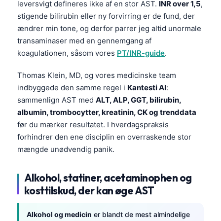
leversvigt defineres ikke af en stor AST.
INR over 1,5
,
stigende bilirubin eller ny forvirring er de fund, der
ændrer min tone, og derfor parrer jeg altid unormale
transaminaser med en gennemgang af
koagulationen, såsom vores
PT/INR-guide
.
Thomas Klein, MD, og vores medicinske team
indbyggede den samme regel i
Kantesti AI
:
sammenlign AST med
ALT, ALP, GGT, bilirubin,
albumin, trombocytter, kreatinin, CK og trenddata
før du mærker resultatet. I hverdagspraksis
forhindrer den ene disciplin en overraskende stor
mængde unødvendig panik.
Alkohol, statiner, acetaminophen og
kosttilskud, der kan øge AST
Norsk bokmål
Alkohol og medicin
er blandt de mest almindelige
Ślōnskŏ gŏdka