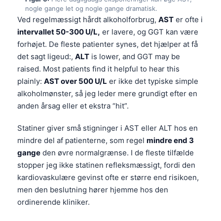
Gàidhlig
nogle gange let og nogle gange dramatisk.
Euskara
Ved regelmæssigt hårdt alkoholforbrug,
AST
er ofte i
intervallet 50-300 U/L,
er lavere, og GGT kan være
Македонски јазик
forhøjet. De fleste patienter synes, det hjælper at få
Latviešu valoda
det sagt ligeud:,
ALT
is lower, and GGT may be
Galego
raised. Most patients find it helpful to hear this
plainly:
AST over 500 U/L
er ikke det typiske simple
অসমীয়া
alkoholmønster, så jeg leder mere grundigt efter en
සිංහල
anden årsag eller et ekstra “hit”.
سنڌي
Statiner giver små stigninger i AST eller ALT hos en
پښتو
mindre del af patienterne, som regel
mindre end 3
gange
den øvre normalgrænse. I de fleste tilfælde
Slovenčina
stopper jeg ikke statinen refleksmæssigt, fordi den
kardiovaskulære gevinst ofte er større end risikoen,
Hrvatski
men den beslutning hører hjemme hos den
Suomi
ordinerende kliniker.
Қазақ тілі