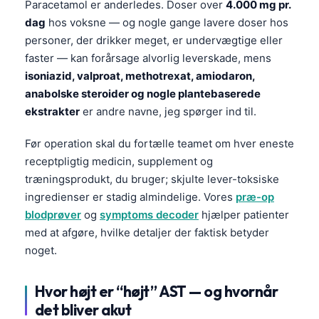
Paracetamol er anderledes. Doser over
4.000 mg pr.
Català
dag
hos voksne — og nogle gange lavere doser hos
O‘zbekcha
personer, der drikker meget, er undervægtige eller
faster — kan forårsage alvorlig leverskade, mens
Українська
isoniazid, valproat, methotrexat, amiodaron,
አማርኛ
anabolske steroider og nogle plantebaserede
Kiswahili
ekstrakter
er andre navne, jeg spørger ind til.
ភាសាខ្មែរ
Før operation skal du fortælle teamet om hver eneste
ဗမာစာ
receptpligtig medicin, supplement og
ไทย
træningsprodukt, du bruger; skjulte lever-toksiske
ingredienser er stadig almindelige. Vores
præ-op
Tagalog
blodprøver
og
symptoms decoder
hjælper patienter
Tiếng Việt
med at afgøre, hvilke detaljer der faktisk betyder
Bahasa Melayu
noget.
മലയാളം
Hvor højt er “højt” AST — og hvornår
ಕನ್ನಡ
det bliver akut
ગુજરાતી