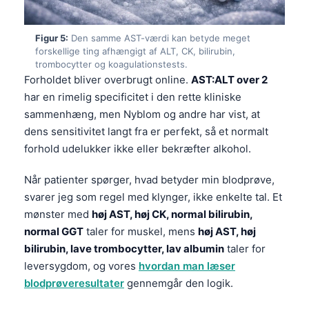
Figur 5:
Den samme AST-værdi kan betyde meget
forskellige ting afhængigt af ALT, CK, bilirubin,
trombocytter og koagulationstests.
Forholdet bliver overbrugt online.
AST:ALT over 2
har en rimelig specificitet i den rette kliniske
sammenhæng, men Nyblom og andre har vist, at
dens sensitivitet langt fra er perfekt, så et normalt
forhold udelukker ikke eller bekræfter alkohol.
Når patienter spørger, hvad betyder min blodprøve,
svarer jeg som regel med klynger, ikke enkelte tal. Et
mønster med
høj AST, høj CK, normal bilirubin,
normal GGT
taler for muskel, mens
høj AST, høj
bilirubin, lave trombocytter, lav albumin
taler for
leversygdom, og vores
hvordan man læser
blodprøveresultater
gennemgår den logik.