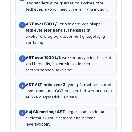
laboratoriets øvre grænse og skyldes ofte
fedtlever, alkohol, medicin eller nylig motion.
AST over 500 U/L
er sjældent ved simpel
fedtlever eller alene rutinemæssigt
alkoholforbrug og kræver hurtig lægefaglig
vurdering.
AST over 1000 U/L
vækker bekymring for akut
viral hepatitis, iskæmisk skade eller
acetaminophen-toksicitet.
AST:ALT-ratio over 2
tyder på alkoholrelateret
leverskade, når
GGT
også er forhøjet, men det
er ikke diagnostisk i sig selv.
Høj CK med højt AST
peger mod skade på
skeletmuskulatur snarere end primær
leversygdom.