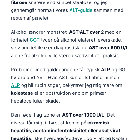
fibrose
snarere end simpel steatose, og jeg
gennemgår normalt vores
ALT-guide
sammen med
resten af panelet.
Alkohol ændrer mønstret.
AST:ALT over 2
med en
forhøjet
GGT
tyder på alkoholrelateret leverskade,
selv om det ikke er diagnostisk, og
AST over 500 U/L
alene fra alkohol ville være usædvanligt i praksis.
Problemer med galdegangene får typisk
ALP
og GGT
højere end AST. Hvis AST kun er let abnorm men
ALP
og bilirubin stiger, bekymrer jeg mig mere om
kolestase
eller obstruktion end om primær
hepatocellulær skade.
Den røde-flag-zone er
AST over 1000 U/L
. Det
niveau får mig til først at tænke på
iskæmisk
hepatitis, acetaminofentoksicitet eller akut viral
hepatitis
, ikke hverdagsfedtlever, og Pratt og Kaplan