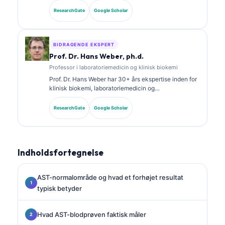
specialecertificeringer i klinisk kemi og har publiceret
ResearchGate
Google Scholar
omfattende om biomarkørpaneler og
laboratorieanalyse i klinisk praksis.
BIDRAGENDE EKSPERT
Prof. Dr. Hans Weber, ph.d.
Professor i laboratoriemedicin og klinisk biokemi
Prof. Dr. Hans Weber har 30+ års ekspertise inden for
klinisk biokemi, laboratoriemedicin og
biomarkørforskning. Tidligere præsident for det tyske
selskab for klinisk kemi, og han specialiserer sig i
ResearchGate
Google Scholar
analyse af diagnostiske paneler, standardisering af
biomarkører og AI-assisteret laboratoriemedicin.
Indholdsfortegnelse
AST-normalområde og hvad et forhøjet resultat
typisk betyder
Hvad AST-blodprøven faktisk måler