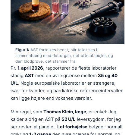
Figur 1:
AST fortolkes bedst, når tallet ses i
sammenhæng med det organ, det ofte afspejler, og
den blodprøve, det stammer fra.
Pr.
1. april 2026
, rapporterer de fleste laboratorier
stadig
AST
med en øvre grænse mellem
35 og 40
U/L
. Nogle europæiske laboratorier er strengere,
især for kvinder, og pædiatriske referenceintervaller
kan ligge højere end voksnes værdier.
Min regel, som
Thomas Klein, læge
, er enkel: Jeg
kalder aldrig en AST på
52 U/L
leversygdom, før jeg
ser resten af panelet.
Let forhøjelse
betyder normalt
omkring
1-2 gange
den øvre grænse for normal, og i