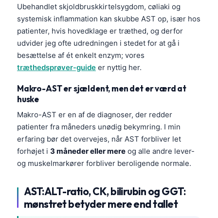
Ubehandlet skjoldbruskkirtelsygdom, cøliaki og
systemisk inflammation kan skubbe AST op, især hos
patienter, hvis hovedklage er træthed, og derfor
udvider jeg ofte udredningen i stedet for at gå i
besættelse af ét enkelt enzym; vores
træthedsprøver-guide
er nyttig her.
Makro-AST er sjældent, men det er værd at
huske
Makro-AST er en af de diagnoser, der redder
patienter fra måneders unødig bekymring. I min
erfaring bør det overvejes, når AST forbliver let
forhøjet i
3 måneder eller mere
og alle andre lever-
og muskelmarkører forbliver beroligende normale.
AST:ALT-ratio, CK, bilirubin og GGT:
mønstret betyder mere end tallet