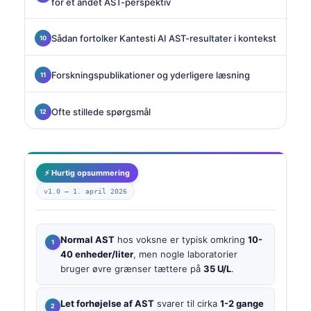
for et andet AST-perspektiv
Sådan fortolker Kantesti AI AST-resultater i kontekst
Forskningspublikationer og yderligere læsning
Ofte stillede spørgsmål
⚡ Hurtig opsummering
v1.0 —
1. april 2026
Normal AST
hos voksne er typisk omkring
10-
40 enheder/liter
, men nogle laboratorier
bruger øvre grænser tættere på
35 U/L
.
Let forhøjelse af AST
svarer til cirka
1-2 gange