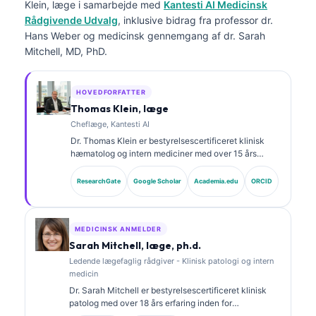
Klein, læge
i samarbejde med
Kantesti AI Medicinsk
Rådgivende Udvalg
, inklusive bidrag fra professor dr.
Hans Weber og medicinsk gennemgang af dr. Sarah
Mitchell, MD, PhD.
HOVEDFORFATTER
Thomas Klein, læge
Cheflæge, Kantesti AI
Dr. Thomas Klein er bestyrelsescertificeret klinisk
hæmatolog og intern mediciner med over 15 års
erfaring inden for laboratoriemedicin og AI-assisteret
klinisk analyse. Som Chief Medical Officer hos
ResearchGate
Google Scholar
Academia.edu
ORCID
Kantesti AI varetager han klinisk tilsyn med den
medicinske nøjagtighed af det proprietære neurale
netværk. Dr. Klein har publiceret omfattende om
biomarkertolkning og laboratoriediagnostik inden for
MEDICINSK ANMELDER
laboratoriemedicinske emner.
Sarah Mitchell, læge, ph.d.
Ledende lægefaglig rådgiver - Klinisk patologi og intern
medicin
Dr. Sarah Mitchell er bestyrelsescertificeret klinisk
patolog med over 18 års erfaring inden for
laboratoriemedicin og diagnostisk analyse. Hun har