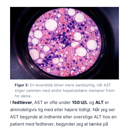
Figur 3:
En leverkilde bliver mere sandsynlig, når AST
stiger sammen med andre hepatobiliære markører frem
for alene.
I
fedtlever
, AST er ofte under
150 U/L
og
ALT
er
almindeligvis lig med eller højere tidligt. Når jeg ser
AST begynde at indhente eller overstige ALT hos en
patient med fedtlever, begynder jeg at tænke på