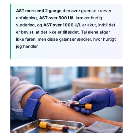
தமிழ்
AST mere end 2 gange
den øvre grænse kræver
opfølgning,
AST over 500 U/L
kræver hurtig
తెలుగు
vurdering, og
AST over 1000 U/L
er akut, indtil det
मराठी
er bevist, at det ikke er tilfældet. Tal alene afgør
اردو
ikke faren, men disse grænser ændrer, hvor hurtigt
jeg handler.
বাংলা
Shqip
Magyar
Slovenščina
한국어
Polski
Lietuvių kalba
Русский
ქართული