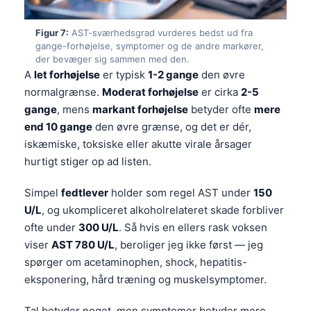
Čeština
日本語
Figur 7:
AST-sværhedsgrad vurderes bedst ud fra
gange-forhøjelse, symptomer og de andre markører,
Eesti
der bevæger sig sammen med den.
A
let forhøjelse
er typisk
1-2 gange
den øvre
Azərbaycan dili
normalgrænse.
Moderat forhøjelse
er cirka
2-5
Bosanski
gange
, mens
markant forhøjelse
betyder ofte
mere
Svenska
end 10 gange
den øvre grænse, og det er dér,
iskæmiske, toksiske eller akutte virale årsager
Српски језик
hurtigt stiger op ad listen.
Íslenska
Հայերեն
Simpel
fedtlever
holder som regel AST under
150
U/L
, og ukompliceret alkoholrelateret skade forbliver
Bahasa Indonesia
ofte under
300 U/L
. Så hvis en ellers rask voksen
हिन्दी
viser
AST 780 U/L
, beroliger jeg ikke først — jeg
Nederlands
spørger om acetaminophen, shock, hepatitis-
eksponering, hård træning og muskelsymptomer.
Български
فارسی
Tal betyder noget, men symptomer betyder mere.