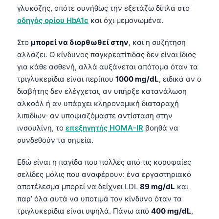
γλυκόζης, οπότε συνήθως την εξετάζω δίπλα στο
οδηγός ορίου HbA1c
και όχι μεμονωμένα.
Στο
μπορεί να διορθωθεί στην
, και η συζήτηση
αλλάζει. Ο κίνδυνος παγκρεατίτιδας δεν είναι ίδιος
για κάθε ασθενή, αλλά αυξάνεται απότομα όταν τα
τριγλυκερίδια είναι περίπου
1000 mg/dL
, ειδικά αν ο
διαβήτης δεν ελέγχεται, αν υπήρξε κατανάλωση
αλκοόλ ή αν υπάρχει κληρονομική διαταραχή
λιπιδίων· αν υποψιαζόμαστε αντίσταση στην
ινσουλίνη, το
επεξηγητής HOMA-IR
βοηθά να
συνδεθούν τα σημεία.
Εδώ είναι η παγίδα που πολλές από τις κορυφαίες
σελίδες μόλις που αναφέρουν: ένα εργαστηριακό
αποτέλεσμα μπορεί να δείχνει LDL
89 mg/dL
και
παρ’ όλα αυτά να υποτιμά τον κίνδυνο όταν τα
τριγλυκερίδια είναι υψηλά. Πάνω από
400 mg/dL
,