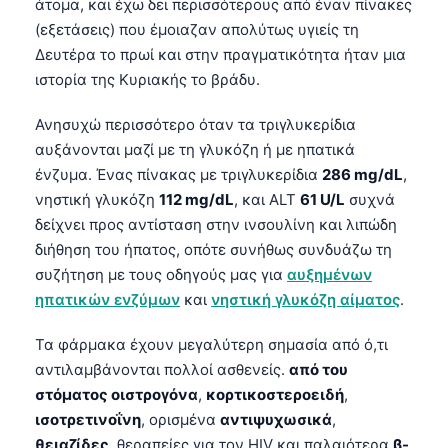
άτομα, και έχω δει περισσότερους από έναν πίνακες
(εξετάσεις) που έμοιαζαν απολύτως υγιείς τη
தமிழ்
Δευτέρα το πρωί και στην πραγματικότητα ήταν μια
తెలుగు
ιστορία της Κυριακής το βράδυ.
मराठी
Ανησυχώ περισσότερο όταν τα τριγλυκερίδια
اردو
αυξάνονται μαζί με τη γλυκόζη ή με ηπατικά
বাংলা
ένζυμα. Ένας πίνακας με τριγλυκερίδια
286 mg/dL
,
Shqip
νηστική γλυκόζη
112 mg/dL
, και ALT
61 U/L
συχνά
δείχνει προς αντίσταση στην ινσουλίνη και λιπώδη
Magyar
διήθηση του ήπατος, οπότε συνήθως συνδυάζω τη
Slovenščina
συζήτηση με τους οδηγούς μας για
αυξημένων
한국어
ηπατικών ενζύμων
και
νηστική γλυκόζη αίματος
.
Polski
Τα φάρμακα έχουν μεγαλύτερη σημασία από ό,τι
Lietuvių kalba
αντιλαμβάνονται πολλοί ασθενείς.
από του
Русский
στόματος οιστρογόνα
,
κορτικοστεροειδή
,
ισοτρετινοΐνη
, ορισμένα
αντιψυχωσικά
,
ქართული
θειαζίδες
, θεραπείες για τον HIV και παλαιότερα
β-