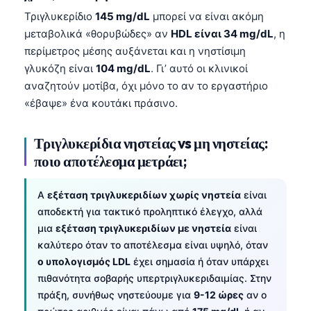
Τριγλυκερίδιο
145 mg/dL
μπορεί να είναι ακόμη
μεταβολικά «θορυβώδες» αν
HDL είναι 34 mg/dL
, η
περίμετρος μέσης αυξάνεται και η νηστίσιμη
γλυκόζη είναι
104 mg/dL
. Γι’ αυτό οι κλινικοί
αναζητούν μοτίβα, όχι μόνο το αν το εργαστήριο
«έβαψε» ένα κουτάκι πράσινο.
Τριγλυκερίδια νηστείας vs μη νηστείας:
ποιο αποτέλεσμα μετράει;
A
εξέταση τριγλυκεριδίων χωρίς νηστεία
είναι
αποδεκτή για τακτικό προληπτικό έλεγχο, αλλά
μια
εξέταση τριγλυκεριδίων με νηστεία
είναι
καλύτερο όταν το αποτέλεσμα είναι υψηλό, όταν
ο υπολογισμός LDL
έχει σημασία ή όταν υπάρχει
πιθανότητα σοβαρής υπερτριγλυκεριδαιμίας. Στην
πράξη, συνήθως νηστεύουμε για
9-12 ώρες
αν ο