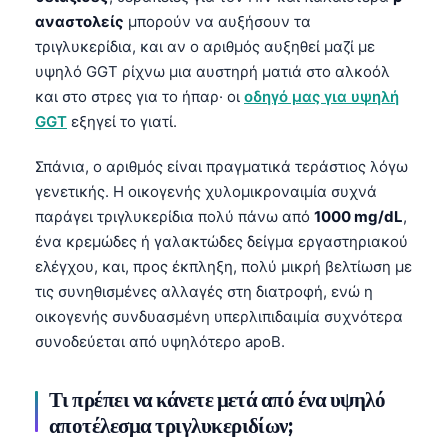
Čeština
αναστολείς
μπορούν να αυξήσουν τα
日本語
τριγλυκερίδια, και αν ο αριθμός αυξηθεί μαζί με
υψηλό GGT ρίχνω μια αυστηρή ματιά στο αλκοόλ
Eesti
και στο στρες για το ήπαρ· οι
οδηγό μας για υψηλή
Azərbaycan dili
GGT
εξηγεί το γιατί.
Bosanski
Σπάνια, ο αριθμός είναι πραγματικά τεράστιος λόγω
Svenska
γενετικής. Η οικογενής χυλομικροναιμία συχνά
Српски језик
παράγει τριγλυκερίδια πολύ πάνω από
1000 mg/dL
,
ένα κρεμώδες ή γαλακτώδες δείγμα εργαστηριακού
Íslenska
ελέγχου, και, προς έκπληξη, πολύ μικρή βελτίωση με
Հայերեն
τις συνηθισμένες αλλαγές στη διατροφή, ενώ η
Bahasa Indonesia
οικογενής συνδυασμένη υπερλιπιδαιμία συχνότερα
हिन्दी
συνοδεύεται από υψηλότερο apoB.
Nederlands
Τι πρέπει να κάνετε μετά από ένα υψηλό
Dansk
αποτέλεσμα τριγλυκεριδίων;
Български