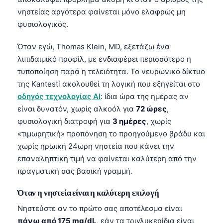
νηστείας αργότερα φαίνεται μόνο ελαφρώς μη
φυσιολογικός.
Όταν εγώ, Thomas Klein, MD, εξετάζω ένα
λιπιδαιμικό προφίλ, με ενδιαφέρει περισσότερο η
τυποποίηση παρά η τελειότητα. Το νευρωνικό δίκτυο
της Kantesti ακολουθεί τη λογική που εξηγείται στο
οδηγός τεχνολογίας AI
: ίδια ώρα της ημέρας αν
είναι δυνατόν, χωρίς αλκοόλ για
72 ώρες
,
φυσιολογική διατροφή για
3 ημέρες
, χωρίς
«τιμωρητική» προπόνηση το προηγούμενο βράδυ και
χωρίς ηρωική 24ωρη νηστεία που κάνει την
επαναληπτική τιμή να φαίνεται καλύτερη από την
πραγματική σας βασική γραμμή.
Όταν η νηστεία είναι η καλύτερη επιλογή
Νηστεύστε αν το πρώτο σας αποτέλεσμα είναι
πάνω από 175 mg/dL
, εάν τα τριγλυκερίδια είναι