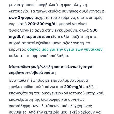
μην ιατροποιώ υπερβολικά τη φυσιολογική
λειτουργία. Τα τριγλυκερίδια συνήθως αυξάνονται
2
έως 3 φορές
μέχρι το τρίτο τρίμηνο, οπότε οι τιμές
γύρω από
200-300 mg/dL
μπορεί να είναι
φυσιολογικές αργά στην εγκυμοσύνη, αλλά
500
mg/dL ή περισσότερο
είναι άλλη συζήτηση και
συχνά απαιτεί εξειδικευμένη αξιολόγηση· το
ευρύτερο
οδηγός μας για την υγεία των γυναικών
καλύπτει το ορμονικό υπόβαθρο.
Μια παιδιατρική ένδειξη που οι κλινικοί γιατροί
λαμβάνουν σοβαρά υπόψη
Ένα παιδί ή έφηβος με επαναλαμβανόμενα
τριγλυκερίδια πολύ πάνω από
200 mg/dL
αξίζει
επανεξέταση του οικογενειακού ιατρικού ιστορικού,
επανεξέταση της διατροφής και συνήθως
επανάληψη των εξετάσεων υπό ελεγχόμενες
συνθήκες. Από την εμπειρία μου, εκεί αρχίζουν να