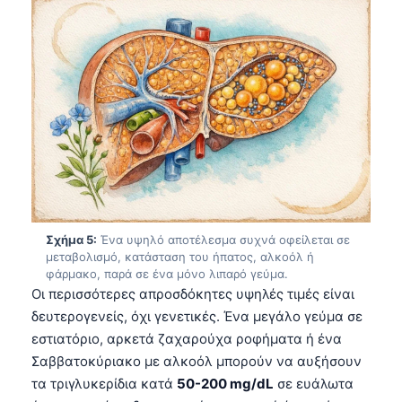
Català
O‘zbekcha
Українська
አማርኛ
Kiswahili
ភាសាខ្មែរ
ဗမာစာ
ไทย
Σχήμα 5:
Ένα υψηλό αποτέλεσμα συχνά οφείλεται σε
Tagalog
μεταβολισμό, κατάσταση του ήπατος, αλκοόλ ή
φάρμακο, παρά σε ένα μόνο λιπαρό γεύμα.
Tiếng Việt
Οι περισσότερες απροσδόκητες υψηλές τιμές είναι
Bahasa Melayu
δευτερογενείς, όχι γενετικές. Ένα μεγάλο γεύμα σε
εστιατόριο, αρκετά ζαχαρούχα ροφήματα ή ένα
മലയാളം
Σαββατοκύριακο με αλκοόλ μπορούν να αυξήσουν
ಕನ್ನಡ
τα τριγλυκερίδια κατά
50-200 mg/dL
σε ευάλωτα
ગુજરાતી