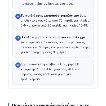
παγκρεατίτιδας αυξάνεται απότομα.
Τα παιδιά χρησιμοποιούν χαμηλότερα όρια
:
αποδεκτό είναι κάτω από 75 mg/dL για ηλικίες
0-9 και κάτω από 90 mg/dL για ηλικίες 10-19.
Η καλύτερη προετοιμασία για επανέλεγχο
είναι νηστεία 9-12 ωρών, μόνο νερό, χωρίς
αλκοόλ για 72 ώρες και φυσιολογική διατροφή
για τις προηγούμενες 3 ημέρες.
Ερμηνεύστε το μοτίβο
με HDL, μη-HDL
χοληστερόλη, HbA1c, γλυκόζη, ALT και
μερικές φορές apoB αντί μόνο για
τριγλυκερίδια.
Ποιο είναι το φυσιολογικό εύρος για τα