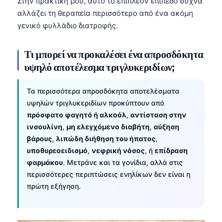
Στην πρακτική μου, αυτό το επιπλέον επίπεδο συχνά
Gàidhlig
αλλάζει τη θεραπεία περισσότερο από ένα ακόμη
Euskara
γενικό φυλλάδιο διατροφής.
Македонски јазик
Latviešu valoda
Τι μπορεί να προκαλέσει ένα απροσδόκητα
υψηλό αποτέλεσμα τριγλυκεριδίων;
Galego
অসমীয়া
Τα περισσότερα απροσδόκητα αποτελέσματα
සිංහල
υψηλών τριγλυκεριδίων προκύπτουν από
πρόσφατο φαγητό ή αλκοόλ
,
αντίσταση στην
سنڌي
ινσουλίνη
,
μη ελεγχόμενο διαβήτη
,
αύξηση
پښتو
βάρους
,
λιπώδη διήθηση του ήπατος
,
υποθυρεοειδισμό
,
νεφρική νόσος
, ή
επίδραση
φαρμάκου
. Μετράνε και τα γονίδια, αλλά στις
Slovenčina
περισσότερες περιπτώσεις ενηλίκων δεν είναι η
Hrvatski
πρώτη εξήγηση.
Suomi
Қазақ тілі