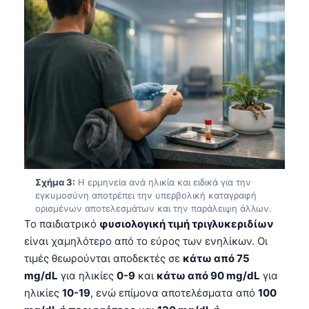
Σχήμα 3:
Η ερμηνεία ανά ηλικία και ειδικά για την
εγκυμοσύνη αποτρέπει την υπερβολική καταγραφή
ορισμένων αποτελεσμάτων και την παράλειψη άλλων.
Το παιδιατρικό
φυσιολογική τιμή τριγλυκεριδίων
είναι χαμηλότερο από το εύρος των ενηλίκων. Οι
τιμές θεωρούνται αποδεκτές σε
κάτω από 75
mg/dL
για ηλικίες
0-9
και
κάτω από 90 mg/dL
για
ηλικίες
10-19
, ενώ επίμονα αποτελέσματα από
100