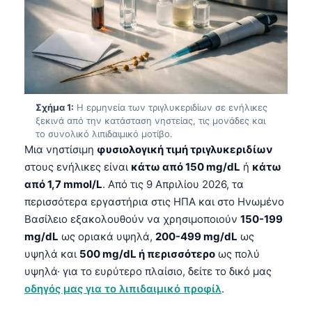
Σχήμα 1:
Η ερμηνεία των τριγλυκεριδίων σε ενήλικες
ξεκινά από την κατάσταση νηστείας, τις μονάδες και
το συνολικό λιπιδαιμικό μοτίβο.
Μια νηστίσιμη
φυσιολογική τιμή τριγλυκεριδίων
στους ενήλικες είναι
κάτω από 150 mg/dL
ή
κάτω
από 1,7 mmol/L
. Από τις 9 Απριλίου 2026, τα
περισσότερα εργαστήρια στις ΗΠΑ και στο Ηνωμένο
Βασίλειο εξακολουθούν να χρησιμοποιούν
150-199
mg/dL
ως οριακά υψηλά,
200-499 mg/dL
ως
υψηλά και
500 mg/dL ή περισσότερο
ως πολύ
υψηλά· για το ευρύτερο πλαίσιο, δείτε το δικό μας
οδηγός μας για το λιπιδαιμικό προφίλ
.