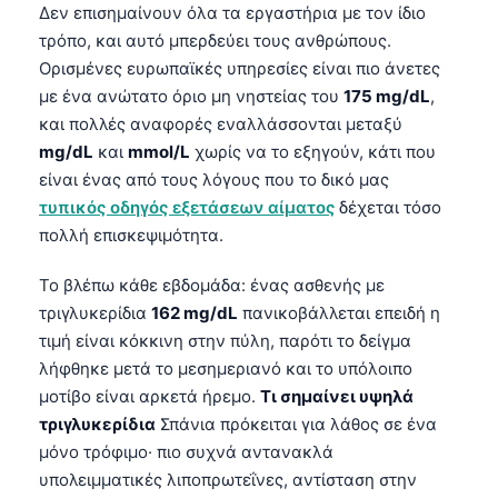
Δεν επισημαίνουν όλα τα εργαστήρια με τον ίδιο
τρόπο, και αυτό μπερδεύει τους ανθρώπους.
Ορισμένες ευρωπαϊκές υπηρεσίες είναι πιο άνετες
με ένα ανώτατο όριο μη νηστείας του
175 mg/dL
,
και πολλές αναφορές εναλλάσσονται μεταξύ
mg/dL
και
mmol/L
χωρίς να το εξηγούν, κάτι που
είναι ένας από τους λόγους που το δικό μας
τυπικός οδηγός εξετάσεων αίματος
δέχεται τόσο
πολλή επισκεψιμότητα.
Το βλέπω κάθε εβδομάδα: ένας ασθενής με
τριγλυκερίδια
162 mg/dL
πανικοβάλλεται επειδή η
τιμή είναι κόκκινη στην πύλη, παρότι το δείγμα
λήφθηκε μετά το μεσημεριανό και το υπόλοιπο
μοτίβο είναι αρκετά ήρεμο.
Τι σημαίνει υψηλά
τριγλυκερίδια
Σπάνια πρόκειται για λάθος σε ένα
μόνο τρόφιμο· πιο συχνά αντανακλά
υπολειμματικές λιποπρωτεΐνες, αντίσταση στην