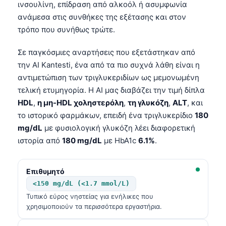
ινσουλίνη, επίδραση από αλκοόλ ή ασυμφωνία
ανάμεσα στις συνθήκες της εξέτασης και στον
τρόπο που συνήθως τρώτε.
Σε παγκόσμιες αναρτήσεις που εξετάστηκαν από
την AI Kantesti, ένα από τα πιο συχνά λάθη είναι η
αντιμετώπιση των τριγλυκεριδίων ως μεμονωμένη
τελική ετυμηγορία. Η AI μας διαβάζει την τιμή δίπλα
HDL
,
η μη-HDL χοληστερόλη
,
τη γλυκόζη
,
ALT
, και
το ιστορικό φαρμάκων, επειδή ένα τριγλυκερίδιο
180
mg/dL
με φυσιολογική γλυκόζη λέει διαφορετική
ιστορία από
180 mg/dL
με HbA1c
6.1%
.
Επιθυμητό
<150 mg/dL (<1.7 mmol/L)
Τυπικό εύρος νηστείας για ενήλικες που
χρησιμοποιούν τα περισσότερα εργαστήρια.