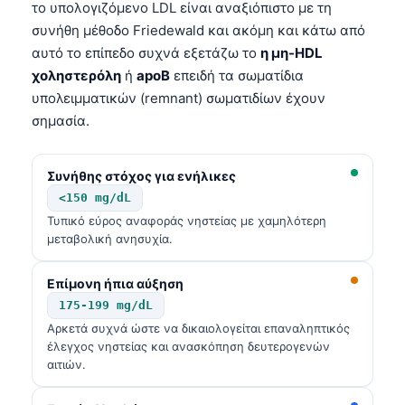
το υπολογιζόμενο LDL είναι αναξιόπιστο με τη
συνήθη μέθοδο Friedewald και ακόμη και κάτω από
αυτό το επίπεδο συχνά εξετάζω το
η μη-HDL
χοληστερόλη
ή
apoB
επειδή τα σωματίδια
υπολειμματικών (remnant) σωματιδίων έχουν
σημασία.
Συνήθης στόχος για ενήλικες
<150 mg/dL
Τυπικό εύρος αναφοράς νηστείας με χαμηλότερη
μεταβολική ανησυχία.
Επίμονη ήπια αύξηση
175-199 mg/dL
Αρκετά συχνά ώστε να δικαιολογείται επαναληπτικός
έλεγχος νηστείας και ανασκόπηση δευτερογενών
Norsk bokmål
αιτιών.
Ślōnskŏ gŏdka