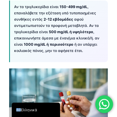
فارسی
Αν τα τριγλυκερίδια είναι
150-499 mg/dL
,
επαναλάβετε την εξέταση υπό τυποποιημένες
简体中文
συνθήκες εντός
2-12 εβδομάδες
αφού
Română
αντιμετωπιστούν τα προφανή μεταβλητά. Αν τα
τριγλυκερίδια είναι
500 mg/dL ή υψηλότερο
,
Türkçe
επικοινωνήστε άμεσα με έναν/μια κλινικό/ή. αν
Português
είναι
1000 mg/dL ή περισσότερο
ή αν υπάρχει
Español
κοιλιακός πόνος, μην το αφήσετε έτσι.
Italiano
עִבְרִית
Français
العربية
Deutsch
English
Ελληνικά