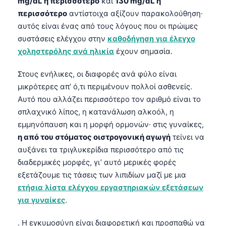
mg/dL ή περισσότερο
και
130 mg/dL ή
περισσότερο
αντίστοιχα αξίζουν παρακολούθηση·
αυτός είναι ένας από τους λόγους που οι πρώιμες
συστάσεις ελέγχου στην
καθοδήγηση για έλεγχο
χοληστερόλης ανά ηλικία
έχουν σημασία.
Στους ενήλικες, οι διαφορές ανά φύλο είναι
μικρότερες απ’ ό,τι περιμένουν πολλοί ασθενείς.
Αυτό που αλλάζει περισσότερο τον αριθμό είναι το
σπλαχνικό λίπος, η κατανάλωση αλκοόλ, η
εμμηνόπαυση και η μορφή ορμονών· στις γυναίκες,
η από του στόματος οιστρογονική αγωγή
τείνει να
αυξάνει τα τριγλυκερίδια περισσότερο από τις
διαδερμικές μορφές, γι’ αυτό μερικές φορές
εξετάζουμε τις τάσεις των λιπιδίων μαζί με μια
ετήσια λίστα ελέγχου εργαστηριακών εξετάσεων
για γυναίκες
.
. Η εγκυμοσύνη είναι διαφορετική και προσπαθώ να