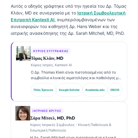
Αυτός ο οδηγός γράφτηκε υπό την ηγεσία του
Δρ. Τόμας
Κλάιν, MD
σε συνεργασία με το
Ιατρική Συμβουλευτική
Επιτροπή Kantesti AI
, συμπεριλαμβανομένων των
συνεισφορών του καθηγητή Δρ. Hans Weber και της
ιατρικής ανασκόπησης της Δρ. Sarah Mitchell, MD, PhD.
ΚΎΡΙΟΣ ΣΥΓΓΡΑΦΈΑΣ
Τόμας Κλάιν, MD
Κύριος Ιατρός, Kantesti AI
Ο Δρ. Thomas Klein είναι πιστοποιημένος από το
συμβούλιο κλινικός αιματολόγος και παθολόγος με
πάνω από 15 χρόνια εμπειρίας στη εργαστηριακή
ιατρική και στην ανάλυση κλινικών δεδομένων με
Πύλη Έρευνας
Google Scholar
Academia.edu
ORCID
υποβοήθηση AI. Ως Chief Medical Officer στην
Kantesti AI, παρέχει κλινική εποπτεία για την
ιατρική ακρίβεια του ιδιόκτητου νευρωνικού
δικτύου. Ο Δρ. Klein έχει δημοσιεύσει εκτενώς
ΙΑΤΡΙΚΌΣ ΚΡΙΤΉΣ
σχετικά με την ερμηνεία βιοδεικτών και τη
Σάρα Μίτσελ, MD, PhD
εργαστηριακή διάγνωση σε θέματα εργαστηριακής
Κύριος Ιατρικός Σύμβουλος - Κλινική Παθολογία &
ιατρικής.
Εσωτερική Παθολογία
Η Δρ. Sarah Mitchell είναι πιστοποιημένη κλινική