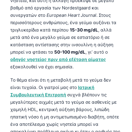
νηστεία, και αυτή η αλλαγή προέκυψε σε μεγάλο
βαθμό από εργασία των Nordestgaard και
συνεργατών στο
European Heart Journal
. Στους
περισσότερους ανθρώπους, ένα γεύμα αυξάνει τα
τριγλυκερίδια κατά περίπου
15-30 mg/dL
, αλλά
μετά από ένα μεγάλο γεύμα σε εστιατόριο ή σε
κατάσταση αντίστασης στην ινσουλίνη η αύξηση
μπορεί να φτάσει τα
50-100 mg/dL
, γι’ αυτό ο
οδηγός νηστείας πριν από εξέταση αίματος
εξακολουθεί να έχει σημασία.
Το θέμα είναι ότι η μεταβολή μετά το γεύμα δεν
είναι τυχαία. Οι γιατροί μας στο
Ιατρική
Συμβουλευτική Επιτροπή
συχνά βλέπουν τις
μεγαλύτερες αιχμές μετά το γεύμα σε ασθενείς με
χαμηλή HDL, κεντρική αύξηση βάρους, λιπώδη
ηπατική νόσο ή μη αντιμετωπισμένο διαβήτη, οπότε
ένα αποτέλεσμα χωρίς νηστεία μπορεί να
αποκαλύψει πρόβλημα ακόμη κι όταν ο αριθμός της