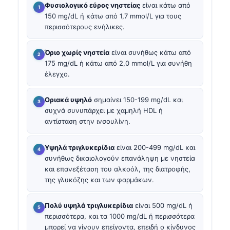
Φυσιολογικό εύρος νηστείας
είναι κάτω από
150 mg/dL ή κάτω από 1,7 mmol/L για τους
περισσότερους ενήλικες.
Όριο χωρίς νηστεία
είναι συνήθως κάτω από
175 mg/dL ή κάτω από 2,0 mmol/L για συνήθη
έλεγχο.
Οριακά υψηλό
σημαίνει 150-199 mg/dL και
συχνά συνυπάρχει με χαμηλή HDL ή
αντίσταση στην ινσουλίνη.
Υψηλά τριγλυκερίδια
είναι 200-499 mg/dL και
συνήθως δικαιολογούν επανάληψη με νηστεία
και επανεξέταση του αλκοόλ, της διατροφής,
της γλυκόζης και των φαρμάκων.
Πολύ υψηλά τριγλυκερίδια
είναι 500 mg/dL ή
περισσότερα, και τα 1000 mg/dL ή περισσότερα
μπορεί να γίνουν επείγοντα, επειδή ο κίνδυνος