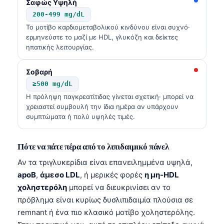
Σαφώς Υψηλή
Frysk
200-499 mg/dL
Esperanto
Το μοτίβο καρδιομεταβολικού κινδύνου είναι συχνό·
ερμηνεύστε το μαζί με HDL, γλυκόζη και δείκτες
Беларуская мова
ηπατικής λειτουργίας.
Татар теле
Σοβαρή
Кыргызча
≥500 mg/dL
ئۇيغۇرچە
Η πρόληψη παγκρεατίτιδας γίνεται σχετική· μπορεί να
χρειαστεί συμβουλή την ίδια ημέρα αν υπάρχουν
Cebuano
συμπτώματα ή πολύ υψηλές τιμές.
Basa Jawa
ພາສາລາວ
Πότε να πάτε πέρα από το λιπιδαιμικό πάνελ
Монгол
Αν τα τριγλυκερίδια είναι επανειλημμένα υψηλά,
apoB
,
άμεσο LDL
, ή μερικές φορές
η μη-HDL
Afrikaans
χοληστερόλη
μπορεί να διευκρινίσει αν το
العربية المغربية
πρόβλημα είναι κυρίως δυσλιπιδαιμία πλούσια σε
Occitan
remnant ή ένα πιο κλασικό μοτίβο χοληστερόλης.