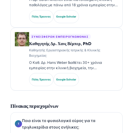
παθολόγος με πάνω από 18 χρόνια εμπειρίας στην
εργαστηριακή ιατρική και στην διαγνωστική
ανάλυση. Διαθέτει εξειδικευμένες πιστοποιήσεις
Πύλη Έρευνας
Google Scholar
στην κλινική χημεία και έχει δημοσιεύσει εκτενώς
σχετικά με πάνελ βιοδεικτών και εργαστηριακή
ανάλυση στην κλινική πρακτική.
ΣΥΝΕΙΣΦΈΡΩΝ ΕΜΠΕΙΡΟΓΝΏΜΟΝΑΣ
Καθηγητής Δρ. Χανς Βέμπερ, PhD
Καθηγητής Εργαστηριακής Ιατρικής & Κλινικής
Βιοχημείας
Ο Καθ. Δρ. Hans Weber διαθέτει 30+ χρόνια
εμπειρίας στην κλινική βιοχημεία, την
εργαστηριακή ιατρική και την έρευνα βιοδεικτών.
Πρώην Πρόεδρος της Γερμανικής Εταιρείας Κλινικής
Πύλη Έρευνας
Google Scholar
Χημείας, ειδικεύεται στην ανάλυση διαγνωστικών
πάνελ, στην τυποποίηση βιοδεικτών και στην
εργαστηριακή ιατρική με υποβοήθηση AI.
Πίνακας περιεχομένων
Ποιο είναι το φυσιολογικό εύρος για τα
τριγλυκερίδια στους ενήλικες;