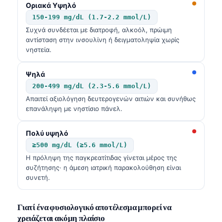
Οριακά Υψηλό
150-199 mg/dL (1.7-2.2 mmol/L)
Συχνά συνδέεται με διατροφή, αλκοόλ, πρώιμη
αντίσταση στην ινσουλίνη ή δειγματοληψία χωρίς
νηστεία.
Ψηλά
200-499 mg/dL (2.3-5.6 mmol/L)
Απαιτεί αξιολόγηση δευτερογενών αιτιών και συνήθως
επανάληψη με νηστίσιo πάνελ.
Πολύ υψηλό
≥500 mg/dL (≥5.6 mmol/L)
Η πρόληψη της παγκρεατίτιδας γίνεται μέρος της
συζήτησης· η άμεση ιατρική παρακολούθηση είναι
συνετή.
Γιατί ένα φυσιολογικό αποτέλεσμα μπορεί να
χρειάζεται ακόμη πλαίσιο