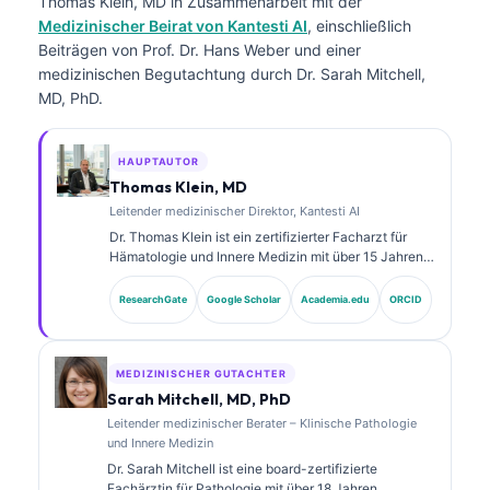
Thomas Klein, MD
in Zusammenarbeit mit der
Medizinischer Beirat von Kantesti AI
, einschließlich
Beiträgen von Prof. Dr. Hans Weber und einer
medizinischen Begutachtung durch Dr. Sarah Mitchell,
MD, PhD.
HAUPTAUTOR
Thomas Klein, MD
Leitender medizinischer Direktor, Kantesti AI
Dr. Thomas Klein ist ein zertifizierter Facharzt für
Hämatologie und Innere Medizin mit über 15 Jahren
Erfahrung in der Labormedizin und in der KI-
gestützten klinischen Analyse. Als Chief Medical
ResearchGate
Google Scholar
Academia.edu
ORCID
Officer bei Kantesti AI übernimmt er die klinische
Aufsicht über die medizinische Richtigkeit des
proprietären neuronalen Netzwerks. Dr. Klein hat
umfangreich zu der Interpretation von Biomarkern
MEDIZINISCHER GUTACHTER
und zu Labor- diagnostik in Themen der
Sarah Mitchell, MD, PhD
Labormedizin veröffentlicht.
Leitender medizinischer Berater – Klinische Pathologie
und Innere Medizin
Dr. Sarah Mitchell ist eine board-zertifizierte
Fachärztin für Pathologie mit über 18 Jahren