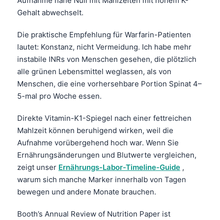
Aufnahme nahe Null mit Mahlzeiten mit hohem K-
Català
Gehalt abwechselt.
O‘zbekcha
Die praktische Empfehlung für Warfarin-Patienten
Українська
lautet: Konstanz, nicht Vermeidung. Ich habe mehr
አማርኛ
instabile INRs von Menschen gesehen, die plötzlich
alle grünen Lebensmittel weglassen, als von
Kiswahili
Menschen, die eine vorhersehbare Portion Spinat 4–
ភាសាខ្មែរ
5-mal pro Woche essen.
ဗမာစာ
Direkte Vitamin-K1-Spiegel nach einer fettreichen
ไทย
Mahlzeit können beruhigend wirken, weil die
Tagalog
Aufnahme vorübergehend hoch war. Wenn Sie
Tiếng Việt
Ernährungsänderungen und Blutwerte vergleichen,
zeigt unser
Ernährungs-Labor-Timeline-Guide
,
Bahasa Melayu
warum sich manche Marker innerhalb von Tagen
മലയാളം
bewegen und andere Monate brauchen.
ಕನ್ನಡ
Booth’s Annual Review of Nutrition Paper ist
ગુજરાતી