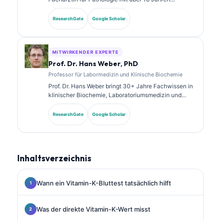
Erfahrung in der Laboratoriumsmedizin und in der
diagnostischen Analyse. Sie verfügt über
ResearchGate
Google Scholar
Spezialzertifizierungen in klinischer Chemie und hat
umfangreich zu Biomarker-Panels und
Laboranalysen in der klinischen Praxis veröffentlicht.
MITWIRKENDER EXPERTE
Prof. Dr. Hans Weber, PhD
Professor für Labormedizin und Klinische Biochemie
Prof. Dr. Hans Weber bringt 30+ Jahre Fachwissen in
klinischer Biochemie, Laboratoriumsmedizin und
Biomarkerforschung mit. Als ehemaliger Präsident der
Deutschen Gesellschaft für Klinische Chemie ist er
ResearchGate
Google Scholar
auf die Analyse diagnostischer Panels, die
Standardisierung von Biomarkern und KI-gestützte
Laboratoriumsmedizin spezialisiert.
Inhaltsverzeichnis
Wann ein Vitamin-K-Bluttest tatsächlich hilft
Was der direkte Vitamin-K-Wert misst