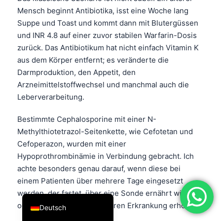
Mensch beginnt Antibiotika, isst eine Woche lang
فارسی
Suppe und Toast und kommt dann mit Blutergüssen
简体中文
und INR 4.8 auf einer zuvor stabilen Warfarin-Dosis
Română
zurück. Das Antibiotikum hat nicht einfach Vitamin K
aus dem Körper entfernt; es veränderte die
Türkçe
Darmproduktion, den Appetit, den
Ελληνικά
Arzneimittelstoffwechsel und manchmal auch die
Português
Leberverarbeitung.
Español
Bestimmte Cephalosporine mit einer N-
Italiano
Methylthiotetrazol-Seitenkette, wie Cefotetan und
עִבְרִית
Cefoperazon, wurden mit einer
Hypoprothrombinämie in Verbindung gebracht. Ich
Français
achte besonders genau darauf, wenn diese bei
العربية
einem Patienten über mehrere Tage eingesetzt
English
werden, der fastet, über eine Sonde ernährt wird
oder sich nach einer schweren Erkrankung erholt.
Deutsch