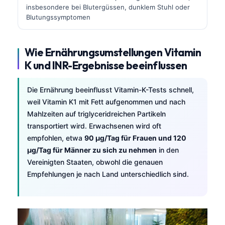
insbesondere bei Blutergüssen, dunklem Stuhl oder
Frysk
Blutungssymptomen
Esperanto
Беларуская мова
Wie Ernährungsumstellungen Vitamin
Татар теле
K und INR-Ergebnisse beeinflussen
Кыргызча
Die Ernährung beeinflusst Vitamin-K-Tests schnell,
ئۇيغۇرچە
weil Vitamin K1 mit Fett aufgenommen und nach
Cebuano
Mahlzeiten auf triglyceridreichen Partikeln
transportiert wird. Erwachsenen wird oft
Basa Jawa
empfohlen, etwa
90 µg/Tag für Frauen und 120
ພາສາລາວ
µg/Tag für Männer zu sich zu nehmen
in den
Монгол
Vereinigten Staaten, obwohl die genauen
Empfehlungen je nach Land unterschiedlich sind.
Afrikaans
العربية المغربية
Occitan