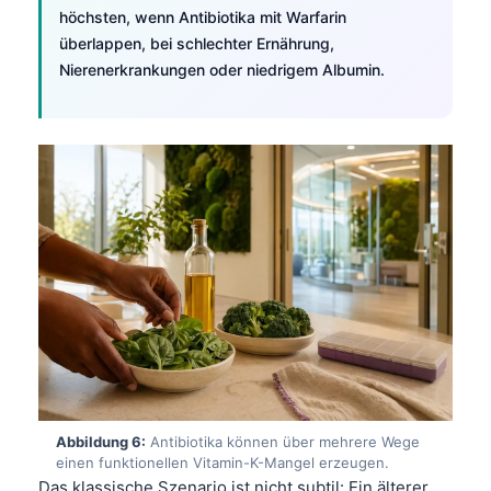
Čeština
höchsten, wenn Antibiotika mit Warfarin
überlappen, bei schlechter Ernährung,
日本語
Nierenerkrankungen oder niedrigem Albumin.
Eesti
Azərbaycan dili
Bosanski
Svenska
Српски језик
Íslenska
Հայերեն
Bahasa Indonesia
हिन्दी
Nederlands
Abbildung 6:
Antibiotika können über mehrere Wege
Dansk
einen funktionellen Vitamin-K-Mangel erzeugen.
Български
Das klassische Szenario ist nicht subtil: Ein älterer