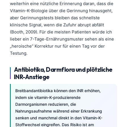
weiterhin eine nützliche Erinnerung daran, dass die
தமிழ்
Vitamin-K-Biologie über die Gerinnung hinausgeht,
aber Gerinnungstests bleiben das schnellste
తెలుగు
klinische Signal, wenn die Zufuhr abrupt abfällt
मराठी
(Booth, 2009). Für die meisten Patienten würde ich
اردو
lieber ein 7-Tage-Ernährungsmuster sehen als eine
বাংলা
„heroische“ Korrektur nur für einen Tag vor der
Testung.
Shqip
Magyar
Antibiotika, Darmflora und plötzliche
Slovenščina
INR-Anstiege
한국어
Breitbandantibiotika können den INR erhöhen,
Polski
indem sie vitamin-K-produzierende
Lietuvių kalba
Darmorganismen reduzieren, die
Nahrungsaufnahme während einer Erkrankung
Русский
senken und manchmal direkt in den Vitamin-K-
ქართული
Stoffwechsel eingreifen. Das Risiko ist am