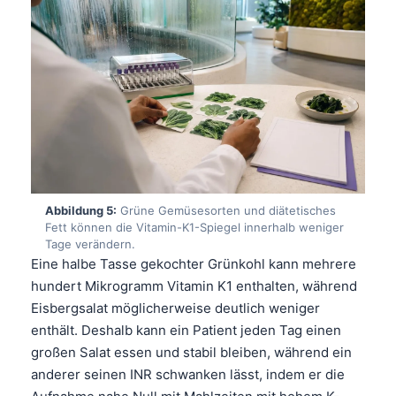
Gàidhlig
Euskara
Македонски јазик
Latviešu valoda
Galego
অসমীয়া
සිංහල
سنڌي
Abbildung 5:
Grüne Gemüsesorten und diätetisches
Fett können die Vitamin-K1-Spiegel innerhalb weniger
پښتو
Tage verändern.
Eine halbe Tasse gekochter Grünkohl kann mehrere
hundert Mikrogramm Vitamin K1 enthalten, während
Slovenčina
Eisbergsalat möglicherweise deutlich weniger
Hrvatski
enthält. Deshalb kann ein Patient jeden Tag einen
Suomi
großen Salat essen und stabil bleiben, während ein
anderer seinen INR schwanken lässt, indem er die
Қазақ тілі