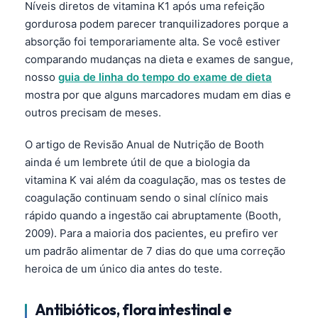
gordurosa podem parecer tranquilizadores porque a
Català
absorção foi temporariamente alta. Se você estiver
O‘zbekcha
comparando mudanças na dieta e exames de sangue,
nosso
guia de linha do tempo do exame de dieta
Українська
mostra por que alguns marcadores mudam em dias e
አማርኛ
outros precisam de meses.
Kiswahili
O artigo de Revisão Anual de Nutrição de Booth
ភាសាខ្មែរ
ainda é um lembrete útil de que a biologia da
ဗမာစာ
vitamina K vai além da coagulação, mas os testes de
ไทย
coagulação continuam sendo o sinal clínico mais
rápido quando a ingestão cai abruptamente (Booth,
Tagalog
2009). Para a maioria dos pacientes, eu prefiro ver
Tiếng Việt
um padrão alimentar de 7 dias do que uma correção
Bahasa Melayu
heroica de um único dia antes do teste.
മലയാളം
Antibióticos, flora intestinal e
ಕನ್ನಡ
aumentos súbitos de INR
ગુજરાતી