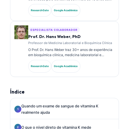
experiência em medicina laboratorial e análise
diagnóstica. Ela possui certificações de
ResearchGate
Google Acadêmico
especialidade em química clínica e publicou
extensivamente sobre painéis de biomarcadores e
análise laboratorial na prática clínica.
ESPECIALISTA COLABORADOR
Prof. Dr. Hans Weber, PhD
Professor de Medicina Laboratorial e Bioquímica Clínica
O Prof. Dr. Hans Weber traz 30+ anos de experiência
em bioquímica clínica, medicina laboratorial e
pesquisa de biomarcadores. Ex-Presidente da
Sociedade Alemã de Química Clínica, ele se
ResearchGate
Google Acadêmico
especializa em análise de painéis diagnósticos,
padronização de biomarcadores e medicina
laboratorial assistida por IA.
Índice
Quando um exame de sangue de vitamina K
realmente ajuda
O que o nível direto de vitamina K mede