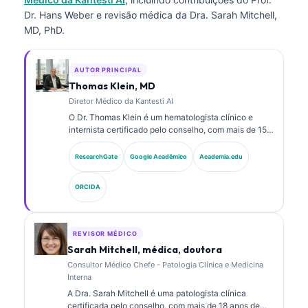
Dr. Hans Weber e revisão médica da Dra. Sarah Mitchell,
MD, PhD.
AUTOR PRINCIPAL
Thomas Klein, MD
Diretor Médico da Kantesti AI
O Dr. Thomas Klein é um hematologista clínico e
internista certificado pelo conselho, com mais de 15
anos de experiência em medicina laboratorial e
análise clínica assistida por IA. Como Diretor Médico
ResearchGate
Google Acadêmico
Academia.edu
na Kantesti AI, ele fornece supervisão clínica da
exatidão médica da rede neural proprietária. O Dr.
ORCIDA
Klein publicou extensivamente sobre interpretação
de biomarcadores e diagnósticos laboratoriais em
temas de medicina laboratorial.
REVISOR MÉDICO
Sarah Mitchell, médica, doutora
Consultor Médico Chefe - Patologia Clínica e Medicina
Interna
A Dra. Sarah Mitchell é uma patologista clínica
certificada pelo conselho, com mais de 18 anos de