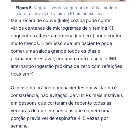
Gàidhlig
alterar os níveis de vitamina K1 em poucos dias.
Euskara
Meia xícara de couve (kale) cozida pode conter
vários centenas de microgramas de vitamina K1,
Македонски јазик
enquanto a alface-americana (iceberg) pode conter
Latviešu valoda
muito menos. É por isso que um paciente pode
Galego
comer uma salada grande todos os dias e
permanecer estável, enquanto outro oscila o INR
অসমীয়া
alternando ingestão próxima de zero com refeições
සිංහල
ricas em K.
سنڌي
O conselho prático para pacientes em varfarina é
پښتو
consistência, não evitação. Já vi INRs mais instáveis
em pessoas que cortaram de repente todas as
Slovenčina
verduras do que em pessoas que comem uma
porção previsível de espinafre 4-5 vezes por
Hrvatski
semana.
Suomi
Níveis diretos de vitamina K1 após uma refeição
Қазақ тілі