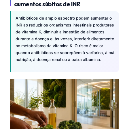
தமிழ்
Antibióticos de amplo espectro podem aumentar o
INR ao reduzir os organismos intestinais produtores
తెలుగు
de vitamina K, diminuir a ingestão de alimentos
मराठी
durante a doença e, às vezes, interferir diretamente
اردو
no metabolismo da vitamina K. O risco é maior
quando antibióticos se sobrepõem à varfarina, à má
বাংলা
nutrição, à doença renal ou à baixa albumina.
Shqip
Magyar
Slovenščina
한국어
Polski
Lietuvių kalba
Русский
ქართული