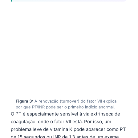
Figura 3:
A renovação (turnover) do fator VII explica
por que PT/INR pode ser o primeiro indício anormal.
O PT é especialmente sensível à via extrínseca de
coagulação, onde o fator VII está. Por isso, um
problema leve de vitamina K pode aparecer como PT
de 15 segundos ou INR de 1,3 antes de um exame
direto de vitamina K1 mostrar queda abaixo da faixa