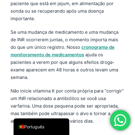
sonda ou se recuperando após uma doença
فارسی
importante.
简体中文
Se uma mudança de medicamento e uma mudança
Română
de INR ocorrerem juntas, o momento importa mais
Türkçe
do que um único registro. Nosso
cronograma de
monitoramento de medicamentos
ajuda os
Ελληνικά
pacientes a verem por que alguns efeitos droga-
Español
exame aparecem em 48 horas e outros levam uma
Italiano
semana.
עִבְרִית
Não inicie vitamina K por conta própria para “corrigir”
Français
um INR relacionado a antibiótico se você usa
العربية
varfarina. Uma dose pequena pode ser apropriada,
mas também pode ultrapassar o alvo e tornar a
Deutsch
anticoagulação ineficaz por vários dias.
English
Português
Má absorção de gorduras e o padrão