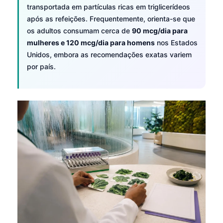
após as refeições. Frequentemente, orienta-se que
Frysk
os adultos consumam cerca de
90 mcg/dia para
Esperanto
mulheres e 120 mcg/dia para homens
nos Estados
Unidos, embora as recomendações exatas variem
Беларуская мова
por país.
Татар теле
Кыргызча
ئۇيغۇرچە
Cebuano
Basa Jawa
ພາສາລາວ
Монгол
Afrikaans
العربية المغربية
Occitan
Figura 5:
Vegetais verdes e gordura dietética podem