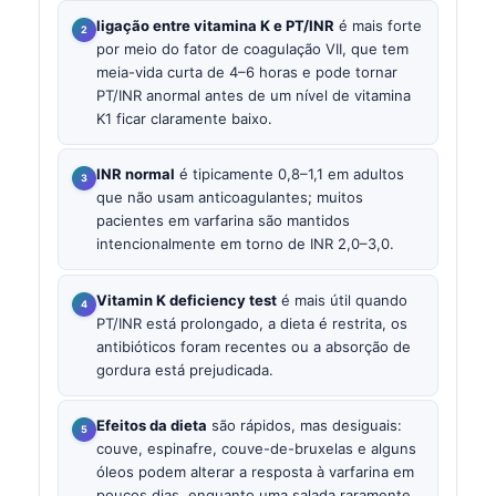
ligação entre vitamina K e PT/INR
é mais forte
por meio do fator de coagulação VII, que tem
meia-vida curta de 4–6 horas e pode tornar
PT/INR anormal antes de um nível de vitamina
K1 ficar claramente baixo.
INR normal
é tipicamente 0,8–1,1 em adultos
que não usam anticoagulantes; muitos
pacientes em varfarina são mantidos
intencionalmente em torno de INR 2,0–3,0.
Vitamin K deficiency test
é mais útil quando
PT/INR está prolongado, a dieta é restrita, os
antibióticos foram recentes ou a absorção de
gordura está prejudicada.
Efeitos da dieta
são rápidos, mas desiguais:
couve, espinafre, couve-de-bruxelas e alguns
óleos podem alterar a resposta à varfarina em
poucos dias, enquanto uma salada raramente