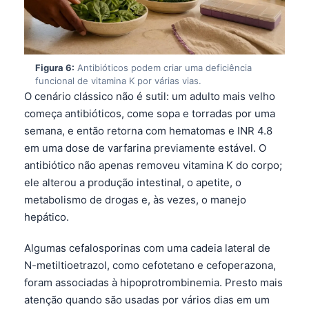
Čeština
日本語
Figura 6:
Antibióticos podem criar uma deficiência
Eesti
funcional de vitamina K por várias vias.
Azərbaycan dili
O cenário clássico não é sutil: um adulto mais velho
começa antibióticos, come sopa e torradas por uma
Bosanski
semana, e então retorna com hematomas e INR 4.8
Svenska
em uma dose de varfarina previamente estável. O
Српски језик
antibiótico não apenas removeu vitamina K do corpo;
ele alterou a produção intestinal, o apetite, o
Íslenska
metabolismo de drogas e, às vezes, o manejo
Հայերեն
hepático.
Bahasa Indonesia
Algumas cefalosporinas com uma cadeia lateral de
हिन्दी
N-metiltioetrazol, como cefotetano e cefoperazona,
Nederlands
foram associadas à hipoprotrombinemia. Presto mais
atenção quando são usadas por vários dias em um
Dansk
paciente que está em jejum, em alimentação por
Български