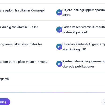
Højere-risikogrupper: spædbø
eversygdom fra vitamin K-mangel
ældre
du dig før vitamin K- eller
Sådan læses vitamin K-resul
resten af panelet
og realistiske tidspunkter for
Hvordan Kantesti AI gennemg
vitamin K og INR
Kantesti-forskning, gennem
kke bør vente på et vitamin-niveau
citerede publikationer
ørgsmål
ering