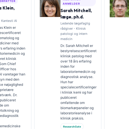
ORFATTER
ANMELDER
 Klein,
Sarah Mitchell,
læge, ph.d.
 Kantesti AI
Ledende lægefaglig
s Klein er
rådgiver - Klinisk
escertificeret
patologi og intern
hæmatolog og
medicin
diciner med
Dr. Sarah Mitchell er
rs erfaring inden
bestyrelsescertificeret
atoriemedicin og
klinisk patolog med
ret klinisk
over 18 års erfaring
 Som Chief
inden for
fficer hos
laboratoriemedicin og
AI varetager han
diagnostisk analyse.
ilsyn med den
Hun har
ke nøjagtighed
specialecertificeringer
oprietære
i klinisk kemi og har
etværk. Dr.
publiceret
 publiceret
omfattende om
de om
biomarkørpaneler og
rtolkning og
laboratorieanalyse i
iediagnostik
klinisk praksis.
riemedicinske
ResearchGate