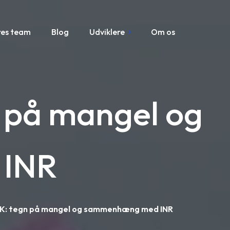
res team
Blog
Udviklere
Om os
n på mangel og
INR
n K: tegn på mangel og sammenhæng med INR