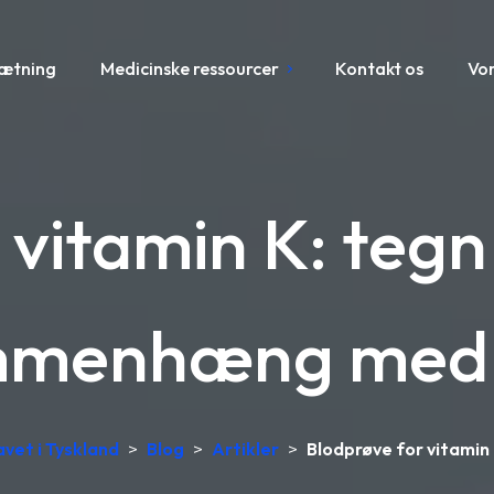
sætning
Medicinske ressourcer
Kontakt os
Vo
 vitamin K: teg
mmenhæng med 
avet i Tyskland
>
Blog
>
Artikler
>
Blodprøve for vitami