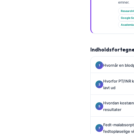
Gàidhlig
emner.
Euskara
Research
Google Sc
Македонски јазик
Academia
Latviešu valoda
Galego
Indholdsfortegne
অসমীয়া
සිංහල
Hvornår en blodp
سنڌي
پښتو
Hvorfor PT/INR k
lavt ud
Slovenčina
Hvordan kostænd
Hrvatski
resultater
Suomi
Fedt-malabsorpt
Қазақ тілі
fedtopløselige v