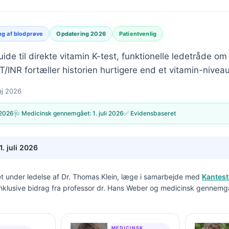
ng af blodprøve
Opdatering 2026
Patientvenlig
ide til direkte vitamin K-test, funktionelle ledetråde o
PT/INR fortæller historien hurtigere end et vitamin-niveau
aj 2026
 2026
🩺 Medicinsk gennemgået:
1. juli 2026
✅ Evidensbaseret
1. juli 2026
t under ledelse af
Dr. Thomas Klein, læge
i samarbejde med
Kantest
inklusive bidrag fra professor dr. Hans Weber og medicinsk gennemg
MEDICINSK