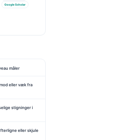
Google Scholar
iveau måler
 mod eller væk fra
elige stigninger i
terligne eller skjule