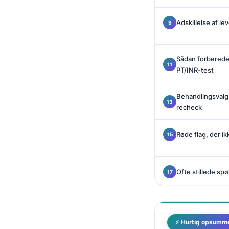
Català
Adskillelse af l
O‘zbekcha
Українська
አማርኛ
Sådan forbereder 
PT/INR-test
Kiswahili
ភាសាខ្មែរ
Behandlingsvalg 
recheck
ဗမာစာ
ไทย
Røde flag, der i
Tagalog
Tiếng Việt
Ofte stillede sp
Bahasa Melayu
മലയാളം
ಕನ್ನಡ
⚡ Hurtig opsumm
ગુજરાતી