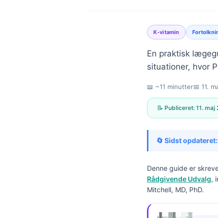
K-vitamin
Fortolkni
En praktisk lægegu
situationer, hvor 
📖 ~11 minutter
📅
11. m
📝 Publiceret:
11. maj
🔄 Sidst opdateret:
Denne guide er skreve
Rådgivende Udvalg
, 
Mitchell, MD, PhD.
Norsk bokmål
Ślōnskŏ gŏdka