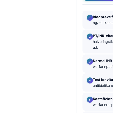
தமிழ்
తెలుగు
Blodprøve f
ng/mL kan ty
मराठी
اردو
PT/INR-vita
বাংলা
halveringsti
ud.
Shqip
Magyar
Normal INR
Slovenščina
warfarinpat
한국어
Test for vi
Polski
antibiotika 
Lietuvių kalba
Kosteffekte
Русский
warfarinres
ქართული