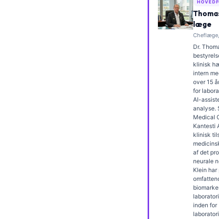
HOVEDF
Frysk
Thomas
læge
Esperanto
Cheflæge,
Беларуская мова
Dr. Thoma
bestyrels
Татар теле
klinisk 
intern me
Кыргызча
over 15 å
ئۇيغۇرچە
for labor
AI-assiste
Cebuano
analyse.
Medical O
Basa Jawa
Kantesti 
klinisk t
ພາສາລາວ
medicins
af det pr
Монгол
neurale n
Klein har
Afrikaans
omfatten
العربية المغربية
biomarke
laborator
Occitan
inden for
laborato