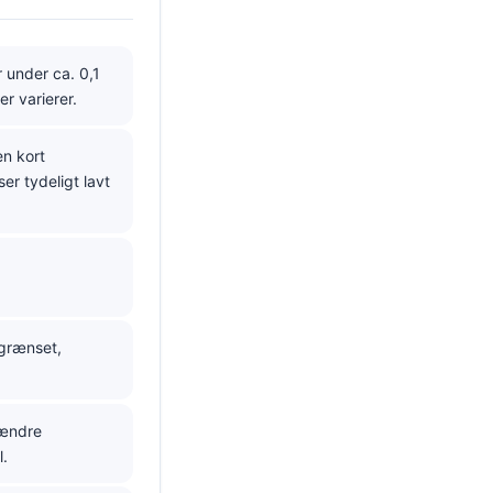
 under ca. 0,1
er varierer.
en kort
er tydeligt lavt
egrænset,
 ændre
l.