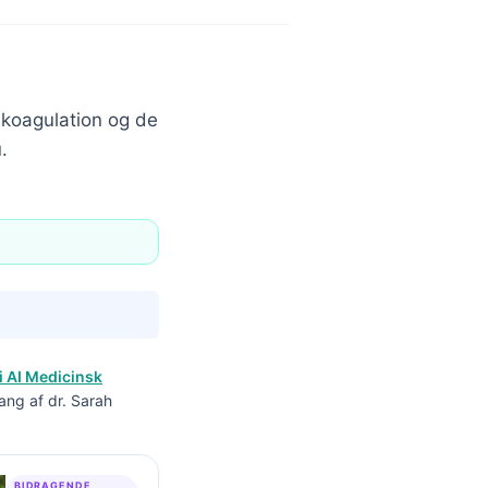
m koagulation og de
.
i AI Medicinsk
ang af dr. Sarah
BIDRAGENDE