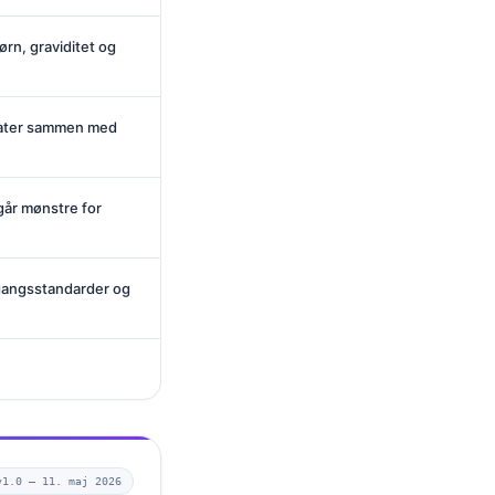
rn, graviditet og
tater sammen med
år mønstre for
gangsstandarder og
v1.0 —
11. maj 2026