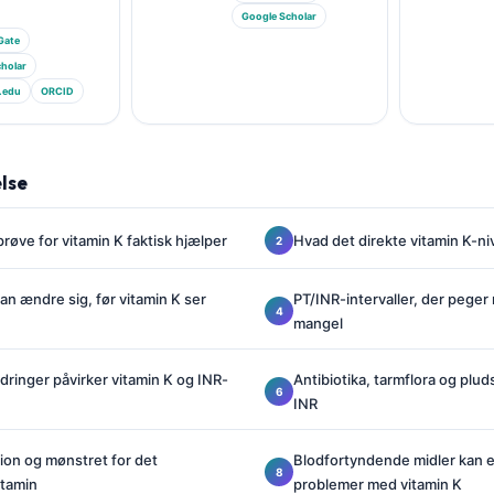
Google Scholar
Gate
holar
.edu
ORCID
lse
røve for vitamin K faktisk hjælper
Hvad det direkte vitamin K-n
an ændre sig, før vitamin K ser
PT/INR-intervaller, der peger
mangel
ringer påvirker vitamin K og INR-
Antibiotika, tarmflora og pluds
INR
ion og mønstret for det
Blodfortyndende midler kan ef
itamin
problemer med vitamin K