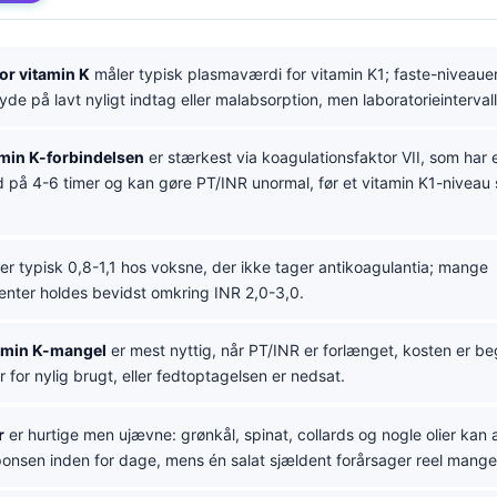
or vitamin K
måler typisk plasmaværdi for vitamin K1; faste-niveauer
de på lavt nyligt indtag eller malabsorption, men laboratorieintervall
min K-forbindelsen
er stærkest via koagulationsfaktor VII, som har 
d på 4-6 timer og kan gøre PT/INR unormal, før et vitamin K1-niveau s
er typisk 0,8-1,1 hos voksne, der ikke tager antikoagulantia; mange
ienter holdes bevidst omkring INR 2,0-3,0.
tamin K-mangel
er mest nyttig, når PT/INR er forlænget, kosten er b
er for nylig brugt, eller fedtoptagelsen er nedsat.
r
er hurtige men ujævne: grønkål, spinat, collards og nogle olier kan
ponsen inden for dage, mens én salat sjældent forårsager reel mange