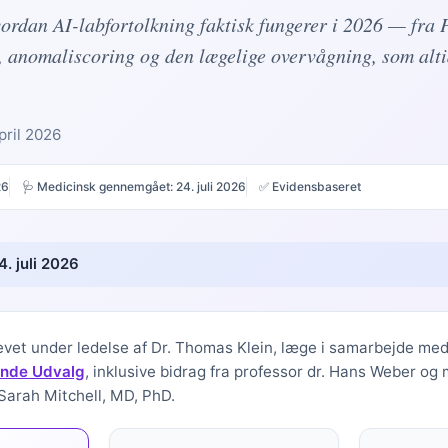
hvordan AI-labfortolkning faktisk fungerer i 2026 — fr
, anomaliscoring og den lægelige overvågning, som alti
pril 2026
26
🩺 Medicinsk gennemgået:
24. juli 2026
✅ Evidensbaseret
4. juli 2026
evet under ledelse af
Dr. Thomas Klein, læge
i samarbejde me
ende Udvalg
, inklusive bidrag fra professor dr. Hans Weber og
Sarah Mitchell, MD, PhD.