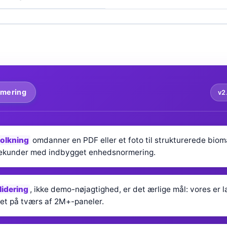
mmering
v2
tolkning
omdanner en PDF eller et foto til strukturerede biom
sekunder med indbygget enhedsnormering.
lidering
, ikke demo-nøjagtighed, er det ærlige mål: vores er 
t på tværs af 2M+-paneler.