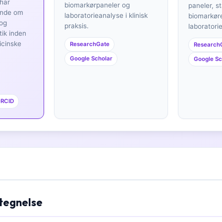
 har
biomarkørpaneler og
paneler, s
ende om
laboratorieanalyse i klinisk
biomarkøre
 og
praksis.
laboratori
tik inden
icinske
ResearchGate
Research
Google Scholar
Google Sc
RCID
tegnelse