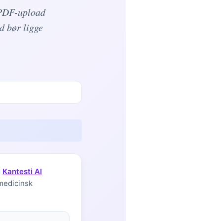
a PDF-upload
d bør ligge
d
Kantesti AI
 medicinsk