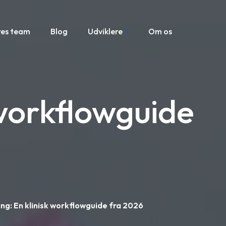
res team
Blog
Udviklere
Om os
 workflowguide
ng: En klinisk workflowguide fra 2026