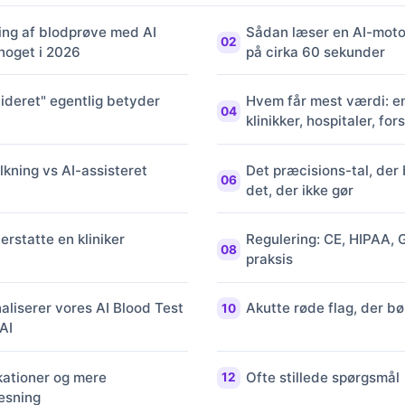
ning af blodprøve med AI
Sådan læser en AI-moto
noget i 2026
på cirka 60 sekunder
lideret" egentlig betyder
Hvem får mest værdi: en
klinikker, hospitaler, fo
olkning vs AI-assisteret
Det præcisions-tal, der
det, der ikke gør
erstatte en kliniker
Regulering: CE, HIPAA, 
praksis
aliserer vores AI Blood Test
Akutte røde flag, der bø
AI
kationer og mere
Ofte stillede spørgsmål
æsning