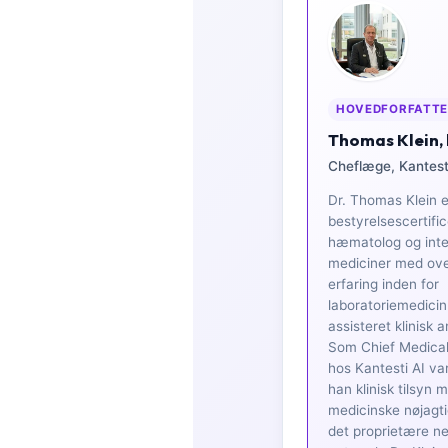
Frysk
Esperanto
Беларуская мова
HOVEDFORFATT
Татар теле
Thomas Klein,
Кыргызча
Cheflæge, Kantest
ئۇيغۇرچە
Dr. Thomas Klein e
Cebuano
bestyrelsescertific
hæmatolog og inte
Basa Jawa
mediciner med ove
ພາສາລາວ
erfaring inden for
laboratoriemedicin
Монгол
assisteret klinisk 
Som Chief Medical
Afrikaans
hos Kantesti AI va
العربية المغربية
han klinisk tilsyn 
medicinske nøjagt
Occitan
det proprietære ne