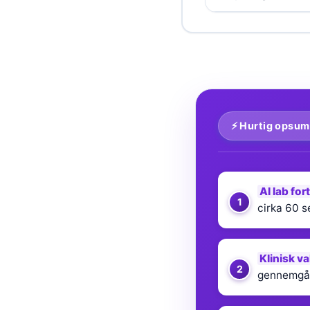
தமிழ்
తెలుగు
मराठी
اردو
বাংলা
⚡ Hurtig opsu
Shqip
Magyar
Slovenščina
AI lab for
한국어
cirka 60 
Polski
Lietuvių kalba
Klinisk va
Русский
gennemgåe
ქართული