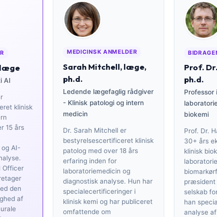
MEDICINSK ANMELDER
BIDRAGE
ER
Sarah Mitchell, læge,
Prof. Dr
 læge
ph.d.
ph.d.
i AI
Ledende lægefaglig rådgiver
Professor 
r
- Klinisk patologi og intern
laboratori
eret klinisk
medicin
biokemi
rn
r 15 års
Dr. Sarah Mitchell er
Prof. Dr. 
bestyrelsescertificeret klinisk
30+ års ek
 og AI-
patolog med over 18 års
klinisk bio
analyse.
erfaring inden for
laboratori
 Officer
laboratoriemedicin og
biomarkørf
retager
diagnostisk analyse. Hun har
præsident 
med den
specialecertificeringer i
selskab for
ighed af
klinisk kemi og har publiceret
han special
urale
omfattende om
analyse af