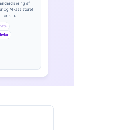
tandardisering af
r og AI-assisteret
emedicin.
Gate
holar