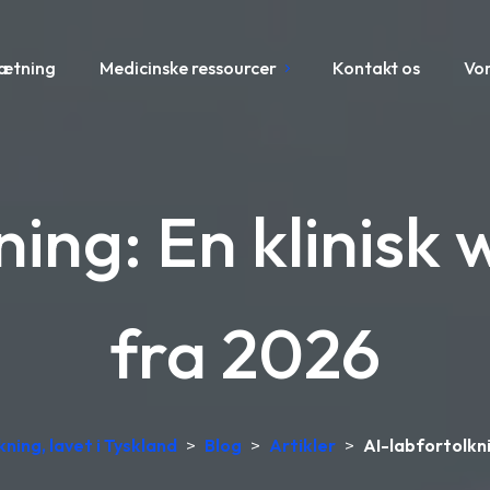
sætning
Medicinske ressourcer
Kontakt os
Vo
ning: En klinisk
fra 2026
ning, lavet i Tyskland
>
Blog
>
Artikler
>
AI-labfortolkni