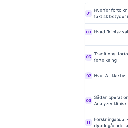
Català
Hvorfor fortolk
O‘zbekcha
faktisk betyder 
Українська
Hvad "klinisk va
አማርኛ
Kiswahili
ភាសាខ្មែរ
Traditionel fort
fortolkning
ဗမာစာ
ไทย
Hvor AI ikke bør 
Tagalog
Tiếng Việt
Sådan operation
Bahasa Melayu
Analyzer klinisk 
മലയാളം
ಕನ್ನಡ
Forskningspubli
dybdegående l
ગુજરાતી