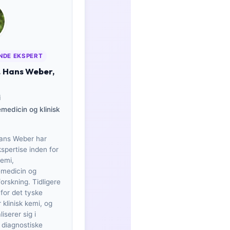
NDE EKSPERT
. Hans Weber,
i
emedicin og klinisk
Hans Weber har
spertise inden for
kemi,
emedicin og
orskning. Tidligere
for det tyske
 klinisk kemi, og
iserer sig i
 diagnostiske