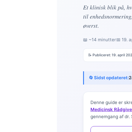
Et klinisk blik på, 
til enhedsnormering
øverst.
📖 ~14 minutter
📅
19. a
📝 Publiceret:
19. april 20
🔄 Sidst opdateret:
2
Denne guide er skr
Medicinsk Rådgiv
gennemgang af dr. 
Norsk bokmål
Ślōnskŏ gŏdka