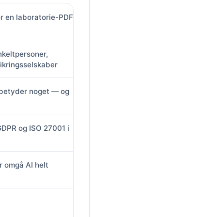
r en laboratorie-PDF
keltpersoner,
rsikringsselskaber
 betyder noget — og
GDPR og ISO 27001 i
r omgå AI helt