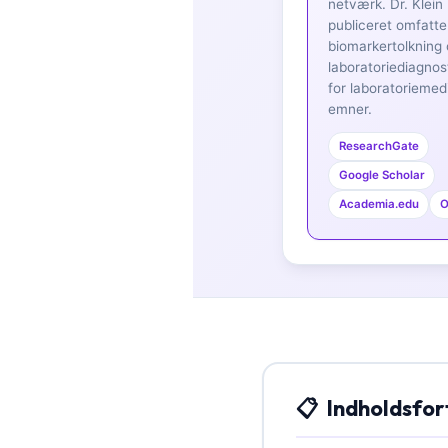
Gàidhlig
netværk. Dr. Klein
publiceret omfatt
Euskara
biomarkertolkning
Македонски јазик
laboratoriediagnos
for laboratoriemed
Latviešu valoda
emner.
Galego
ResearchGate
অসমীয়া
Google Scholar
සිංහල
Academia.edu
O
سنڌي
پښتو
Slovenčina
Hrvatski
Suomi
Indholdsfor
Қазақ тілі