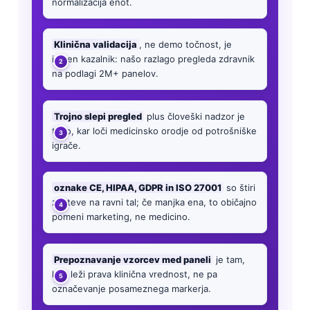
normalizacija enot.
Klinična validacija
, ne demo točnost, je
iskren kazalnik: našo razlago pregleda zdravnik
na podlagi 2M+ panelov.
Trojno slepi pregled
plus človeški nadzor je
tisto, kar loči medicinsko orodje od potrošniške
igrače.
oznake CE, HIPAA, GDPR in ISO 27001
so štiri
zahteve na ravni tal; če manjka ena, to običajno
pomeni marketing, ne medicino.
Prepoznavanje vzorcev med paneli
je tam,
kjer leži prava klinična vrednost, ne pa
označevanje posameznega markerja.