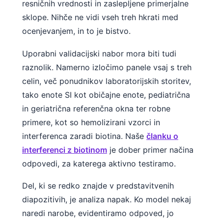
resničnih vrednosti in zaslepljene primerjalne
sklope. Nihče ne vidi vseh treh hkrati med
ocenjevanjem, in to je bistvo.
Uporabni validacijski nabor mora biti tudi
raznolik. Namerno izločimo panele vsaj s treh
celin, več ponudnikov laboratorijskih storitev,
tako enote SI kot običajne enote, pediatrična
in geriatrična referenčna okna ter robne
primere, kot so hemolizirani vzorci in
interferenca zaradi biotina. Naše
članku o
interferenci z biotinom
je dober primer načina
odpovedi, za katerega aktivno testiramo.
Del, ki se redko znajde v predstavitvenih
diapozitivih, je analiza napak. Ko model nekaj
naredi narobe, evidentiramo odpoved, jo