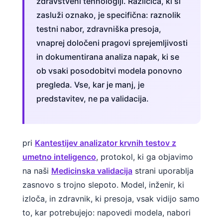
zdravstveni tehnologiji. Različica, ki si
zasluži oznako, je specifična: raznolik
testni nabor, zdravniška presoja,
vnaprej določeni pragovi sprejemljivosti
in dokumentirana analiza napak, ki se
ob vsaki posodobitvi modela ponovno
pregleda. Vse, kar je manj, je
predstavitev, ne pa validacija.
pri
Kantestijev analizator krvnih testov z
umetno inteligenco
, protokol, ki ga objavimo
na naši
Medicinska validacija
strani uporablja
zasnovo s trojno slepoto. Model, inženir, ki
izloča, in zdravnik, ki presoja, vsak vidijo samo
to, kar potrebujejo: napovedi modela, nabori