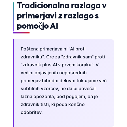
Gàidhlig
Tradicionalna razlaga v
Euskara
primerjavi z razlago s
Македонски јазик
pomočjo AI
Latviešu valoda
Galego
অসমীয়া
Poštena primerjava ni "AI proti
zdravniku". Gre za "zdravnik sam" proti
සිංහල
"zdravnik plus AI v prvem koraku". V
سنڌي
večini objavljenih neposrednih
پښتو
primerjav hibridni delovni tok ujame več
subtilnih vzorcev, ne da bi povečal
Slovenčina
lažna opozorila, pod pogojem, da je
Hrvatski
zdravnik tisti, ki poda končno
odobritev.
Suomi
Қазақ тілі