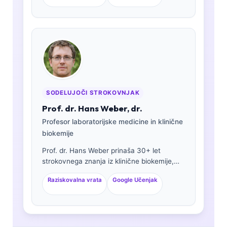
analize. Ima specialna certifikata iz klinične
kemije in je obsežno objavljala o panelih
biomarkerjev in laboratorijski analizi v
klinični praksi.
SODELUJOČI STROKOVNJAK
Prof. dr. Hans Weber, dr.
Profesor laboratorijske medicine in klinične
biokemije
Prof. dr. Hans Weber prinaša 30+ let
strokovnega znanja iz klinične biokemije,
laboratorijske medicine in raziskav
Raziskovalna vrata
Google Učenjak
biomarkerjev. Nekdanji predsednik
Nemškega društva za klinično kemijo se
osredotoča na analizo diagnostičnih
panelov, standardizacijo biomarkerjev in
laboratorijsko medicino s pomočjo AI.