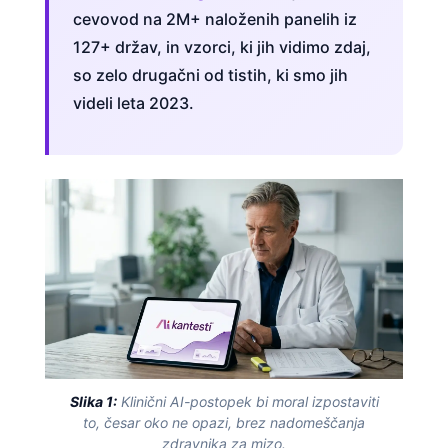
cevovod na 2M+ naloženih panelih iz
127+ držav, in vzorci, ki jih vidimo zdaj,
so zelo drugačni od tistih, ki smo jih
videli leta 2023.
Slika 1:
Klinični AI-postopek bi moral izpostaviti
to, česar oko ne opazi, brez nadomeščanja
zdravnika za mizo.