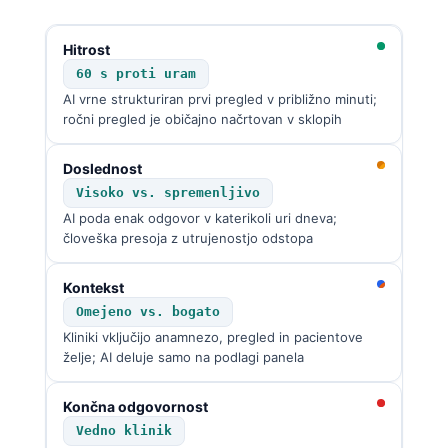
Català
●
O‘zbekcha
Hitrost
60 s proti uram
Українська
AI vrne strukturiran prvi pregled v približno minuti;
አማርኛ
ročni pregled je običajno načrtovan v sklopih
Kiswahili
●
Doslednost
ភាសាខ្មែរ
Visoko vs. spremenljivo
ဗမာစာ
AI poda enak odgovor v katerikoli uri dneva;
človeška presoja z utrujenostjo odstopa
ไทย
Tagalog
●
Kontekst
Omejeno vs. bogato
Tiếng Việt
Kliniki vključijo anamnezo, pregled in pacientove
Bahasa Melayu
želje; AI deluje samo na podlagi panela
മലയാളം
●
Končna odgovornost
ಕನ್ನಡ
Vedno klinik
ગુજરાતી