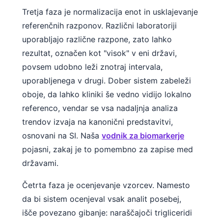
Tretja faza je normalizacija enot in usklajevanje
referenčnih razponov. Različni laboratoriji
uporabljajo različne razpone, zato lahko
rezultat, označen kot "visok" v eni državi,
povsem udobno leži znotraj intervala,
uporabljenega v drugi. Dober sistem zabeleži
oboje, da lahko kliniki še vedno vidijo lokalno
referenco, vendar se vsa nadaljnja analiza
trendov izvaja na kanonični predstavitvi,
osnovani na SI. Naša
vodnik za biomarkerje
pojasni, zakaj je to pomembno za zapise med
državami.
Četrta faza je ocenjevanje vzorcev. Namesto
da bi sistem ocenjeval vsak analit posebej,
išče povezano gibanje: naraščajoči trigliceridi