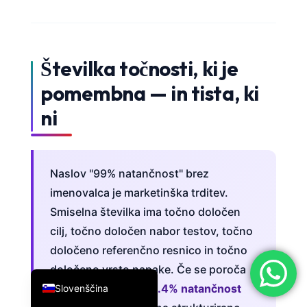
简体中文
Română
Številka točnosti, ki je
Türkçe
Ελληνικά
pomembna — in tista, ki
Português
ni
Español
Italiano
Naslov "99% natančnost" brez
עִבְרִית
imenovalca je marketinška trditev.
Français
Smiselna številka ima točno določen
العربية
cilj, točno določen nabor testov, točno
Deutsch
določeno referenčno resnico in točno
English
določeno vrsto napake. Če se poroča
odgovorno, naše
98.4% natančnost
Slovenščina