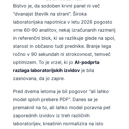
Bistvo je, da sodoben krvni panel ni več
"dvanajst številk na strani". Široka
laboratorijska napotnica v letu 2026 pogosto
vrne 60–90 analitov, nekaj izračunanih razmerij
in referenčni blok, ki se razlikuje glede na spol,
starost in občasno tudi prednike. Branje tega
ročno v 90 sekundah ni strokovnost, temveč
optimizem. To je vrzel, ki jo
AI-podprta
razlaga laboratorijskih izvidov
je bila
zasnovana, da jo zapre.
Pred dvema letoma je bil pogovor "ali lahko
model sploh prebere PDF". Danes se je
premaknil na to, ali lahko model poravna pet
zaporednih izvidov iz treh različnih
laboratorijev, kreatinin normalizira na isto