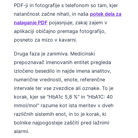
PDF-ji in fotografije s telefonom so tam, kjer
natančnost začne nihati, in naša
potek dela za
nalaganje PDF
pojasnjuje, zakaj zajem v
aplikaciji običajno premaga fotografijo,
posneto za mizo v kavarni.
Druga faza je zanimiva. Medicinski
prepoznavač imenovanih entitet pregleda
izločeno besedilo in najde imena analitov,
numerične vrednosti, enote, referenčne
intervale ter vse zvezdice ali oznake. To je
korak, kjer se "HbA1c 5,8 %" in "HbA1C: 40
mmol/mol" razume kot ista meritev v dveh
različnih sistemih enot, in to je korak, ki
bolnike najpogosteje zaščiti pred lažnimi
alarmi.