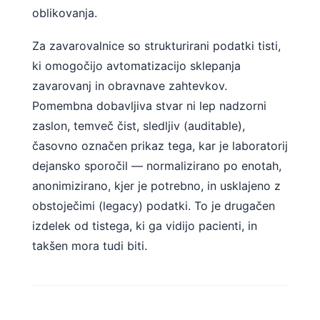
oblikovanja.
Frysk
Esperanto
Za zavarovalnice so strukturirani podatki tisti,
Беларуская мова
ki omogočijo avtomatizacijo sklepanja
zavarovanj in obravnave zahtevkov.
Татар теле
Pomembna dobavljiva stvar ni lep nadzorni
Кыргызча
zaslon, temveč čist, sledljiv (auditable),
ئۇيغۇرچە
časovno označen prikaz tega, kar je laboratorij
Cebuano
dejansko sporočil — normalizirano po enotah,
Basa Jawa
anonimizirano, kjer je potrebno, in usklajeno z
ພາສາລາວ
obstoječimi (legacy) podatki. To je drugačen
izdelek od tistega, ki ga vidijo pacienti, in
Монгол
takšen mora tudi biti.
Afrikaans
العربية المغربية
Occitan