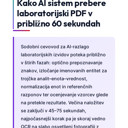
Kako AI sistem prebere
laboratorijski PDF v
približno 60 sekundah
Sodobni cevovod za AI-razlago
laboratorijskih izvidov poteka približno
v štirih fazah: optično prepoznavanje
znakov, izločanje imenovanih entitet za
trojčke analit–enota–vrednost,
normalizacija enot in referenčnih
razponov ter ocenjevanje vzorcev glede
na pretekle rezultate. Večina naložitev
se zaključi v 45–75 sekundah,
najpočasnejši korak pa je skoraj vedno
OCR na slabo osvetljeni fotografiji z