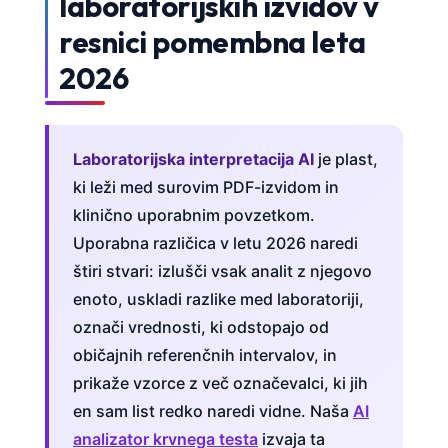
laboratorijskih izvidov v
resnici pomembna leta
2026
Laboratorijska interpretacija AI
je plast,
ki leži med surovim PDF-izvidom in
klinično uporabnim povzetkom.
Uporabna različica v letu 2026 naredi
štiri stvari: izlušči vsak analit z njegovo
enoto, uskladi razlike med laboratoriji,
označi vrednosti, ki odstopajo od
običajnih referenčnih intervalov, in
prikaže vzorce z več označevalci, ki jih
en sam list redko naredi vidne. Naša
AI
analizator krvnega testa
izvaja ta