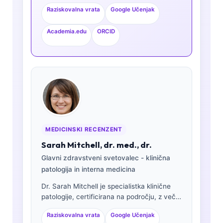
s strani odbora, z več kot 15 leti izkušenj na
Raziskovalna vrata
Google Učenjak
področju laboratorijske medicine in z
analizo kliničnih podatkov s pomočjo
Academia.edu
ORCID
umetne inteligence. Kot glavni medicinski
direktor pri Kantesti AI zagotavlja klinični
nadzor nad medicinsko točnostjo
lastniškega nevronskega omrežja. Dr. Klein
je obsežno objavljal na področju
interpretacije biomarkerjev in laboratorijske
diagnostike na temo laboratorijske
medicine.
MEDICINSKI RECENZENT
Sarah Mitchell, dr. med., dr.
Glavni zdravstveni svetovalec - klinična
patologija in interna medicina
Dr. Sarah Mitchell je specialistka klinične
patologije, certificirana na področju, z več
kot 18 leti izkušenj na področju
Raziskovalna vrata
Google Učenjak
laboratorijske medicine in diagnostične