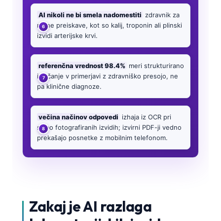
AI nikoli ne bi smela nadomestiti
zdravnik za
nujne preiskave, kot so kalij, troponin ali plinski
izvidi arterijske krvi.
referenčna vrednost 98.4%
meri strukturirano
izločanje v primerjavi z zdravniško presojo, ne
pa klinične diagnoze.
večina načinov odpovedi
izhaja iz OCR pri
slabo fotografiranih izvidih; izvirni PDF-ji vedno
prekašajo posnetke z mobilnim telefonom.
Zakaj je AI razlaga