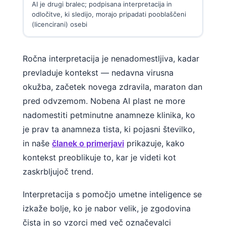
AI je drugi bralec; podpisana interpretacija in
odločitve, ki sledijo, morajo pripadati pooblaščeni
தமிழ்
(licencirani) osebi
తెలుగు
मराठी
Ročna interpretacija je nenadomestljiva, kadar
اردو
prevladuje kontekst — nedavna virusna
বাংলা
okužba, začetek novega zdravila, maraton dan
Shqip
pred odvzemom. Nobena AI plast ne more
nadomestiti petminutne anamneze klinika, ko
Magyar
je prav ta anamneza tista, ki pojasni številko,
한국어
in naše
članek o primerjavi
prikazuje, kako
Polski
kontekst preoblikuje to, kar je videti kot
Lietuvių kalba
zaskrbljujoč trend.
Русский
Interpretacija s pomočjo umetne inteligence se
ქართული
izkaže bolje, ko je nabor velik, je zgodovina
Čeština
čista in so vzorci med več označevalci