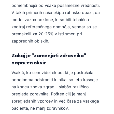
日本語
pomembnejši od vsake posamezne vrednosti.
Eesti
V takih primerih naša ekipa rutinsko opazi, da
model zazna odklone, ki so bili tehnično
Azərbaycan dili
znotraj referenčnega območja, vendar so se
Bosanski
premaknili za 20-25% v isti smeri pri
Svenska
zaporednih obiskih.
Српски језик
Íslenska
Zakaj je "zamenjati zdravnika"
napačen okvir
Հայերեն
Bahasa Indonesia
Vsakič, ko sem videl ekipo, ki je poskušala
हिन्दी
popolnoma odstraniti klinika, so leto kasneje
na koncu znova zgradili slabšo različico
Nederlands
pregleda zdravnika. Pošten cilj je manj
Dansk
spregledanih vzorcev in več časa za vsakega
Български
pacienta, ne manj zdravnikov.
فارسی