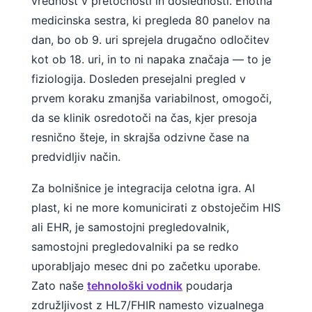
vrednost v pretočnosti in doslednosti. Enotna
medicinska sestra, ki pregleda 80 panelov na
dan, bo ob 9. uri sprejela drugačno odločitev
kot ob 18. uri, in to ni napaka značaja — to je
fiziologija. Dosleden presejalni pregled v
prvem koraku zmanjša variabilnost, omogoči,
da se klinik osredotoči na čas, kjer presoja
resnično šteje, in skrajša odzivne čase na
predvidljiv način.
Za bolnišnice je integracija celotna igra. AI
plast, ki ne more komunicirati z obstoječim HIS
ali EHR, je samostojni pregledovalnik,
samostojni pregledovalniki pa se redko
uporabljajo mesec dni po začetku uporabe.
Norsk bokmål
Zato naše
tehnološki vodnik
poudarja
Ślōnskŏ gŏdka
združljivost z HL7/FHIR namesto vizualnega