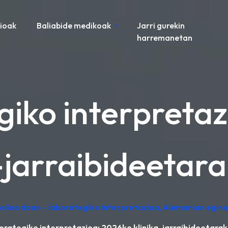
zioak
Baliabide medikoak
Jarri gurekin
harremanetan
giko interpreta
-jarraibideetar
zailea doan – laborategiko interpretazioa, Alemanian egina
borategiko interpretazioa: 2026ko klinika-jarraibideetarak