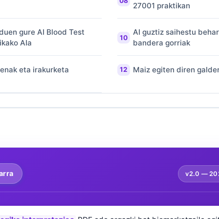
27001 praktikan
duen gure AI Blood Test
AI guztiz saihestu behar
ikako AIa
bandera gorriak
penak eta irakurketa
Maiz egiten diren galde
arra
v2.0 —
202