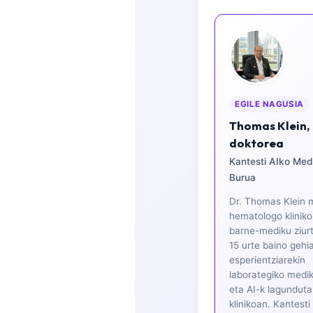
Frysk
Esperanto
Беларуская мова
Татар теле
EGILE NAGUSIA
Кыргызча
Thomas Klein,
ئۇيغۇرچە
doktorea
Cebuano
Kantesti AIko Med
Basa Jawa
Burua
ພາສາລາວ
Dr. Thomas Klein 
hematologo kliniko
Монгол
barne-mediku ziur
Afrikaans
15 urte baino gehi
esperientziarekin
العربية المغربية
laborategiko medi
eta AI-k lagunduta
Occitan
klinikoan. Kantesti