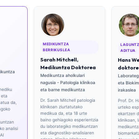
MEDIKUNTZA
LAGUNTZ
BERRIKUSLEA
ADITUA
Sarah Mitchell,
Hans We
Medikuntza Doktorea
doktor
ikuntza
Medikuntza aholkulari
Laborateg
nagusia - Patologia klinikoa
eta Biokim
mediku
eta barne medikuntza
irakaslea
 eta
Dr. Sarah Mitchell patologia
Prof. Dr.
tatua da,
klinikoan ziurtatutako
urteko esp
agoko
medikua da, eta 18 urte
ekartzen d
baino gehiagoko esperientzia
klinikoan, 
kuntzan
du laborategiko medikuntzan
medikuntz
ko analisi
eta diagnostiko-analisiaren
biomarkatz
 AI