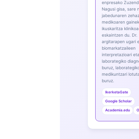
Gàidhlig
enpresako Zuzend
Nagusi gisa, sare 
Македонски јазик
jabedunaren zeha
Latviešu valoda
medikoaren gaine
ikuskaritza klinikoa
Galego
eskaintzen du. Dr.
অসমীয়া
argitarapen ugari e
biomarkatzaileen
සිංහල
interpretazioari et
laborategiko diagn
سنڌي
buruz, laborategik
پښتو
medikuntzari lotut
buruz.
Slovenčina
IkerketaGate
Google Scholar
Hrvatski
Academia.edu
O
Suomi
Қазақ тілі
Català