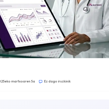
025eko martxoaren 5a
Ez dago iruzkinik