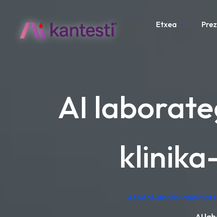
Etxea
Pre
AI laborate
klinika
AI odol-analisi analizat
AI la