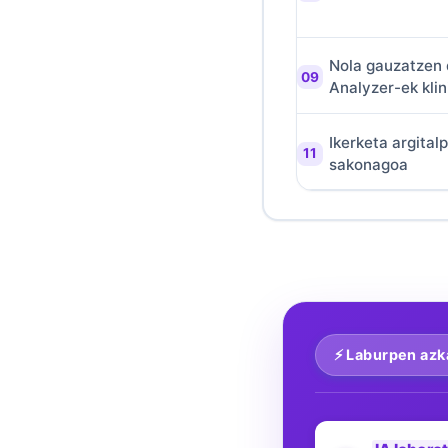
తెలుగు
मराठी
Nola gauzatzen 
Analyzer-ek klin
اردو
বাংলা
Ikerketa argital
Shqip
sakonagoa
Magyar
Slovenščina
한국어
Polski
Lietuvių kalba
⚡ Laburpen azk
Русский
ქართული
Čeština