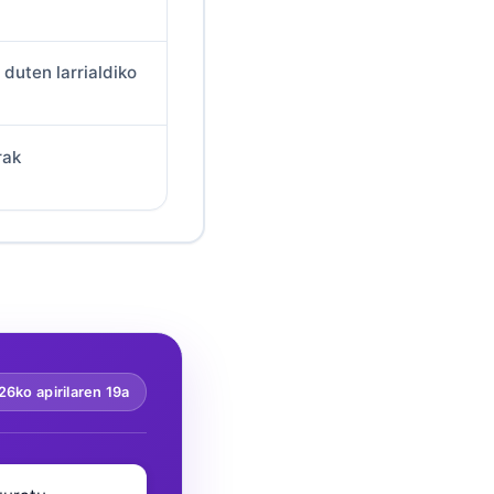
 duten larrialdiko
rak
6ko apirilaren 19a