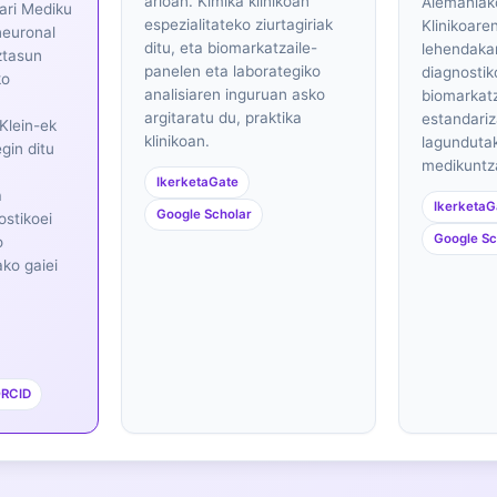
arloan. Kimika klinikoan
Alemaniak
ari Mediku
espezialitateko ziurtagiriak
Klinikoare
neuronal
ditu, eta biomarkatzaile-
lehendakar
ztasun
panelen eta laborategiko
diagnostik
ko
analisiaren inguruan asko
biomarkat
argitaratu du, praktika
estandariz
 Klein-ek
klinikoan.
lagundutak
gin ditu
medikuntza
IkerketaGate
a
IkerketaG
Google Scholar
ostikoei
Google Sc
o
ako gaiei
RCID