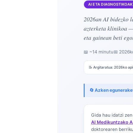
AI ETA DIAGNOSTIKOAK
2026an AI bidezko l
azterketa klinikoa 
eta gainean beti eg
📖 ~14 minutu
📅
2026ko
📝 Argitaratua:
2026ko api
🔄 Azken egunerake
Gida hau idatzi ze
Norsk bokmål
AI Medikuntzako A
doktorearen berrik
Ślōnskŏ gŏdka