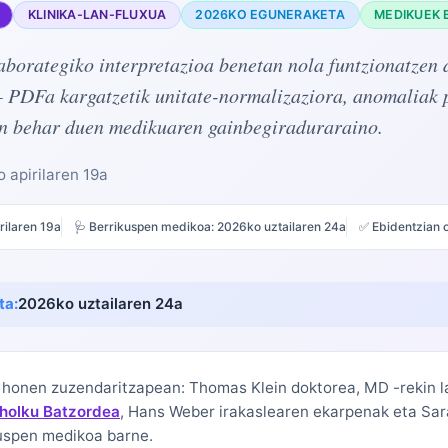
KLINIKA-LAN-FLUXUA
2026KO EGUNERAKETA
MEDIKUEK 
aborategiko interpretazioa benetan nola funtzionatzen
— PDFa kargatzetik unitate-normalizaziora, anomaliak 
on behar duen medikuaren gainbegiraduraraino.
 apirilaren 19a
rilaren 19a
🩺 Berrikuspen medikoa:
2026ko uztailaren 24a
✅ Ebidentzian o
ta:
2026ko uztailaren 24a
n honen zuzendaritzapean:
Thomas Klein doktorea, MD
-rekin 
holku Batzordea
, Hans Weber irakaslearen ekarpenak eta Sar
uspen medikoa barne.