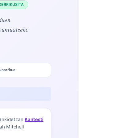
BERRIKUSITA
 duen
puntuatzeko
inarritua
lankidetzan
Kantesti
ah Mitchell