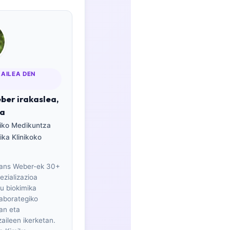
AILEA DEN
ber irakaslea,
ea
iko Medikuntza
ika Klinikoko
 Hans Weber-ek 30+
ezializazioa
u biokimika
laborategiko
an eta
aileen ikerketan.