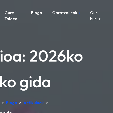
Gure
Bloga
Garatzaileak
Guri
Taldea
buruz
zioa: 2026ko
ako gida
>
Bloga
>
Artikuluak
>
o gida