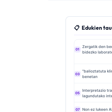
O‘zbekcha
Українська
አማርኛ
Edukien tau
Kiswahili
ភាសាខ្មែរ
ဗမာစာ
Zergatik den be
bidezko laborat
ไทย
Tagalog
Tiếng Việt
"balioztatuta kl
benetan
Bahasa Melayu
മലയാളം
Interpretazio tr
ಕನ್ನಡ
lagundutako int
ગુજરાતી
Non ez lukeen AI
தமிழ்