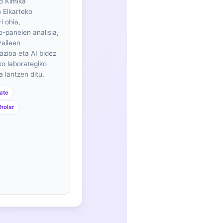
o Kimika
n Elkarteko
i ohia,
o-panelen analisia,
zaileen
azioa eta AI bidez
o laborategiko
 lantzen ditu.
ate
holar