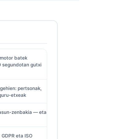
 motor batek
0 segundotan gutxi
 gehien: pertsonak,
eguru-etxeak
asun-zenbakia — eta
, GDPR eta ISO