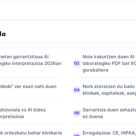
la
netan garrantzitsua AI
Nola irakurtzen duen AI
egiko interpretazioa 2026an
laborategiko PDF bat 6
gorabehera
inikoki" zer esan nahi duen
Nork ateratzen du balio
klinikak, ospitaleak, as
adizionala vs AI bidez
Garrantzia duen zehazt
erpretazioa
ez duena
k ordezkatu behar klinikaria
Erregulazioa: CE, HIPAA