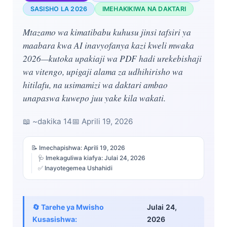
SASISHO LA 2026
IMEHAKIKIWA NA DAKTARI
Mtazamo wa kimatibabu kuhusu jinsi tafsiri ya
maabara kwa AI inavyofanya kazi kweli mwaka
2026—kutoka upakiaji wa PDF hadi urekebishaji
wa vitengo, upigaji alama za udhihirisho wa
hitilafu, na usimamizi wa daktari ambao
unapaswa kuwepo juu yake kila wakati.
📖 ~dakika 14
📅
Aprili 19, 2026
📝 Imechapishwa:
Aprili 19, 2026
🩺 Imekaguliwa kiafya:
Julai 24, 2026
✅ Inayotegemea Ushahidi
🔄 Tarehe ya Mwisho
Julai 24,
Kusasishwa:
2026