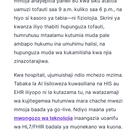
mmoja anayepitia paneli 80 kwa siku atatoa
Frysk
uamuzi tofauti saa 9 a.m. kuliko saa 6 p.m., na
Esperanto
hiyo si kasoro ya tabia—ni fiziolojia. Skrini ya
kwanza iliyo thabiti hupunguza tofauti,
Беларуская мова
humruhusu mtaalamu kutumia muda pale
Татар теле
ambapo hukumu ina umuhimu halisi, na
Кыргызча
hupunguza muda wa kukamilisha kwa njia
ئۇيغۇرچە
zinazotarajiwa.
Cebuano
Kwa hospitali, ujumuishaji ndio mchezo mzima.
Basa Jawa
Tabaka la AI lisiloweza kuwasiliana na HIS au
ພາສາລາວ
EHR iliyopo ni la kutazama tu, na watazamaji
Монгол
wa kujitegemea hutumiwa mara chache mwezi
Afrikaans
mmoja baada ya go-live. Ndiyo maana yetu
mwongozo wa teknolojia
inaangazia uoanifu
العربية المغربية
wa HL7/FHIR badala ya muonekano wa kuona.
Occitan