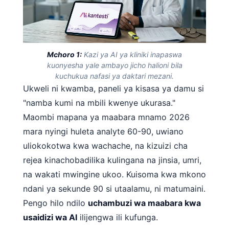
Mchoro 1:
Kazi ya AI ya kliniki inapaswa
kuonyesha yale ambayo jicho halioni bila
kuchukua nafasi ya daktari mezani.
Ukweli ni kwamba, paneli ya kisasa ya damu si
"namba kumi na mbili kwenye ukurasa."
Maombi mapana ya maabara mnamo 2026
mara nyingi huleta analyte 60-90, uwiano
uliokokotwa kwa wachache, na kizuizi cha
rejea kinachobadilika kulingana na jinsia, umri,
na wakati mwingine ukoo. Kuisoma kwa mkono
ndani ya sekunde 90 si utaalamu, ni matumaini.
Pengo hilo ndilo
uchambuzi wa maabara kwa
usaidizi wa AI
ilijengwa ili kufunga.