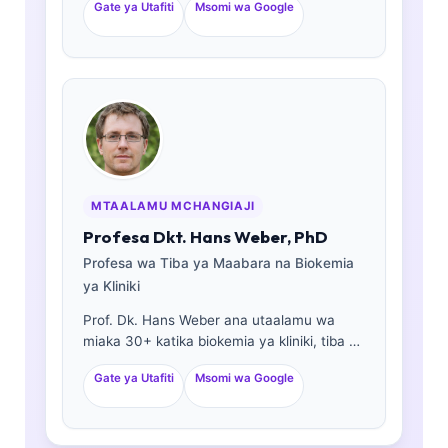
Gate ya Utafiti
Msomi wa Google
mwenye zaidi ya miaka 18 ya uzoefu. Ana
vyeti vya utaalamu katika kemia ya kliniki
na amechapisha kwa wingi kuhusu paneli
za viashiria vya kiafya na uchambuzi wa
maabara katika mazoezi ya kliniki.
MTAALAMU MCHANGIAJI
Profesa Dkt. Hans Weber, PhD
Profesa wa Tiba ya Maabara na Biokemia
ya Kliniki
Prof. Dk. Hans Weber ana utaalamu wa
miaka 30+ katika biokemia ya kliniki, tiba ya
maabara, na utafiti wa viashiria vya kiafya
Gate ya Utafiti
Msomi wa Google
(biomarkers). Aliwahi kuwa Rais wa zamani
wa Jumuiya ya Ujerumani ya Kemia ya
Kliniki, na anajikita katika uchambuzi wa
paneli za uchunguzi, ulinganishaji wa