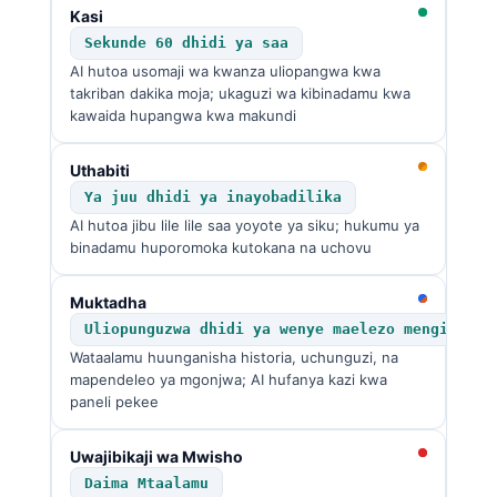
●
Kasi
తెలుగు
Sekunde 60 dhidi ya saa
मराठी
AI hutoa usomaji wa kwanza uliopangwa kwa
takriban dakika moja; ukaguzi wa kibinadamu kwa
اردو
kawaida hupangwa kwa makundi
বাংলা
●
Uthabiti
Shqip
Ya juu dhidi ya inayobadilika
Magyar
AI hutoa jibu lile lile saa yoyote ya siku; hukumu ya
binadamu huporomoka kutokana na uchovu
Slovenščina
한국어
●
Muktadha
Polski
Uliopunguzwa dhidi ya wenye maelezo mengi
Wataalamu huunganisha historia, uchunguzi, na
Lietuvių kalba
mapendeleo ya mgonjwa; AI hufanya kazi kwa
Русский
paneli pekee
ქართული
●
Uwajibikaji wa Mwisho
Čeština
Daima Mtaalamu