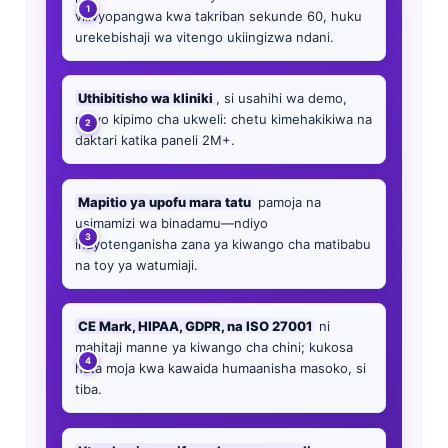
vilivyopangwa kwa takriban sekunde 60, huku
urekebishaji wa vitengo ukiingizwa ndani.
Uthibitisho wa kliniki
, si usahihi wa demo,
ndiyo kipimo cha ukweli: chetu kimehakikiwa na
daktari katika paneli 2M+.
Mapitio ya upofu mara tatu
pamoja na
usimamizi wa binadamu—ndiyo
inayotenganisha zana ya kiwango cha matibabu
na toy ya watumiaji.
CE Mark, HIPAA, GDPR, na ISO 27001
ni
mahitaji manne ya kiwango cha chini; kukosa
hata moja kwa kawaida humaanisha masoko, si
tiba.