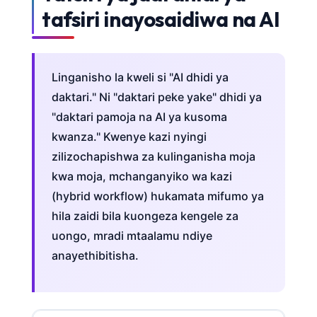
Català
tafsiri inayosaidiwa na AI
O‘zbekcha
Українська
Linganisho la kweli si "AI dhidi ya
አማርኛ
daktari." Ni "daktari peke yake" dhidi ya
ភាសាខ្មែរ
"daktari pamoja na AI ya kusoma
ဗမာစာ
kwanza." Kwenye kazi nyingi
ไทย
zilizochapishwa za kulinganisha moja
Tagalog
kwa moja, mchanganyiko wa kazi
(hybrid workflow) hukamata mifumo ya
Tiếng Việt
hila zaidi bila kuongeza kengele za
Bahasa Melayu
uongo, mradi mtaalamu ndiye
മലയാളം
anayethibitisha.
ಕನ್ನಡ
ગુજરાતી
தமிழ்