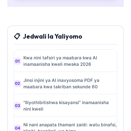
viashiria vya kiafya, na tiba ya maabara
inayosaidiwa na AI.
Jedwali la Yaliyomo
Kwa nini tafsiri ya maabara kwa AI
inamaanisha kweli mwaka 2026
Jinsi injini ya AI inavyosoma PDF ya
maabara kwa takriban sekunde 60
"Iliyothibitishwa kisayansi" inamaanisha
nini kweli
Ni nani anapata thamani zaidi: watu binafsi,