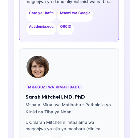
magonjwa ya damu aliyeidhinishwa na bodi
na daktari wa magonjwa ya ndani, mwenye
Gate ya Utafiti
Msomi wa Google
zaidi ya miaka 15 ya uzoefu katika dawa za
maabara na uchambuzi wa kimatibabu
Academia.edu
ORCID
unaosaidiwa na AI. Kama Afisa Mkuu wa
Tiba katika Kantesti AI, anatoa usimamizi
wa kimatibabu wa usahihi wa matibabu wa
mtandao wa neva wa kipekee. Dk. Klein
amechapisha kwa wingi kuhusu tafsiri ya
viashirio vya kibayolojia na uchunguzi wa
maabara katika mada za dawa za maabara.
MKAGUZI WA KIMATIBABU
Sarah Mitchell, MD, PhD
Mshauri Mkuu wa Matibabu - Patholojia ya
Kliniki na Tiba ya Ndani
Dk. Sarah Mitchell ni mtaalamu wa
magonjwa ya njia ya maabara (clinical
pathologist) aliyeidhinishwa na bodi,