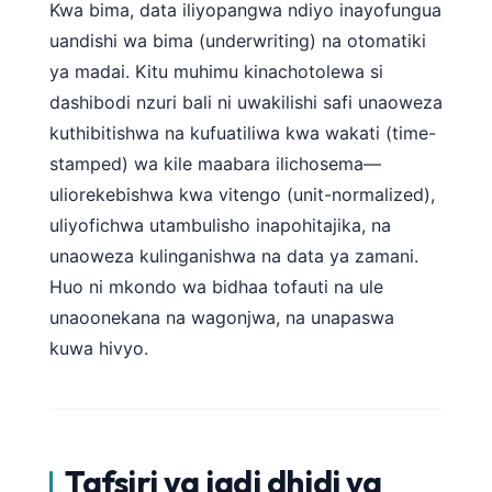
Gàidhlig
Kwa bima, data iliyopangwa ndiyo inayofungua
Euskara
uandishi wa bima (underwriting) na otomatiki
ya madai. Kitu muhimu kinachotolewa si
Македонски јазик
dashibodi nzuri bali ni uwakilishi safi unaoweza
Latviešu valoda
kuthibitishwa na kufuatiliwa kwa wakati (time-
Galego
stamped) wa kile maabara ilichosema—
অসমীয়া
uliorekebishwa kwa vitengo (unit-normalized),
සිංහල
uliyofichwa utambulisho inapohitajika, na
unaoweza kulinganishwa na data ya zamani.
سنڌي
Huo ni mkondo wa bidhaa tofauti na ule
پښتو
unaoonekana na wagonjwa, na unapaswa
kuwa hivyo.
Slovenčina
Hrvatski
Suomi
Tafsiri ya jadi dhidi ya
Қазақ тілі