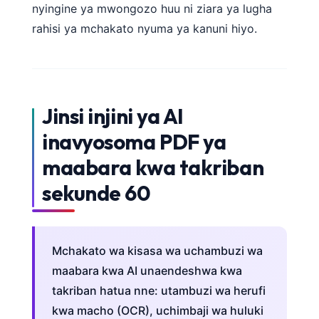
nyingine ya mwongozo huu ni ziara ya lugha
rahisi ya mchakato nyuma ya kanuni hiyo.
Jinsi injini ya AI
inavyosoma PDF ya
maabara kwa takriban
sekunde 60
Mchakato wa kisasa wa uchambuzi wa
maabara kwa AI unaendeshwa kwa
takriban hatua nne: utambuzi wa herufi
kwa macho (OCR), uchimbaji wa huluki