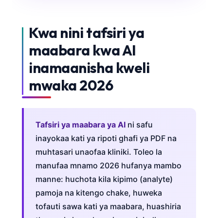
Kwa nini tafsiri ya
maabara kwa AI
inamaanisha kweli
mwaka 2026
Tafsiri ya maabara ya AI
ni safu
inayokaa kati ya ripoti ghafi ya PDF na
muhtasari unaofaa kliniki. Toleo la
manufaa mnamo 2026 hufanya mambo
manne: huchota kila kipimo (analyte)
pamoja na kitengo chake, huweka
tofauti sawa kati ya maabara, huashiria