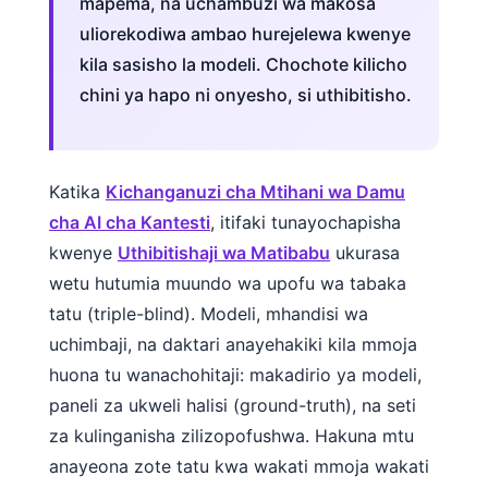
mapema, na uchambuzi wa makosa
uliorekodiwa ambao hurejelewa kwenye
kila sasisho la modeli. Chochote kilicho
chini ya hapo ni onyesho, si uthibitisho.
Katika
Kichanganuzi cha Mtihani wa Damu
cha AI cha Kantesti
, itifaki tunayochapisha
kwenye
Uthibitishaji wa Matibabu
ukurasa
wetu hutumia muundo wa upofu wa tabaka
tatu (triple-blind). Modeli, mhandisi wa
uchimbaji, na daktari anayehakiki kila mmoja
huona tu wanachohitaji: makadirio ya modeli,
paneli za ukweli halisi (ground-truth), na seti
za kulinganisha zilizopofushwa. Hakuna mtu
anayeona zote tatu kwa wakati mmoja wakati