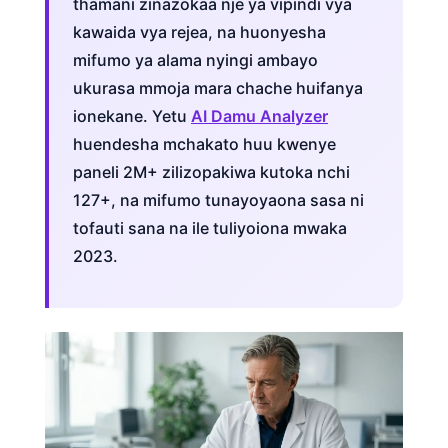
thamani zinazokaa nje ya vipindi vya
kawaida vya rejea, na huonyesha
mifumo ya alama nyingi ambayo
ukurasa mmoja mara chache huifanya
ionekane. Yetu
AI Damu Analyzer
huendesha mchakato huu kwenye
paneli 2M+ zilizopakiwa kutoka nchi
127+, na mifumo tunayoyaona sasa ni
tofauti sana na ile tuliyoiona mwaka
2023.