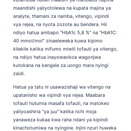
maandishi yaliyotolewa na kupata majina ya
analyte, thamani za namba, vitengo, vipindi
vya rejea, na nyota zozote au bendera. Hii
ndiyo hatua ambapo "HbA1c 5,8 %" na "HbA1C:
40 mmol/mol" zinaeleweka kuwa kipimo
kilekile katika mifumo miwili tofauti ya vitengo,
na ndiyo hatua inayowaokoa wagonjwa
kutokana na kengele za uongo mara nyingi
zaidi.
Hatua ya tatu ni usawazishaji wa vitengo na
upatanisho wa vipindi vya rejea. Maabara
tofauti hutumia masafa tofauti, na matokeo
yaliyoashiria "ya juu" katika nchi moja
yanaweza kukaa kwa raha ndani ya kipindi
kinachotumiwa na nyingine. Injini nzuri huweka