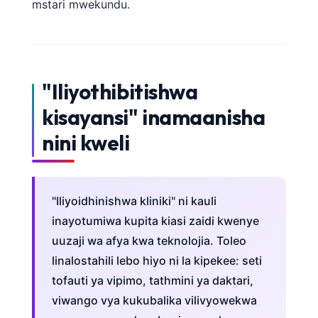
mstari mwekundu.
"Iliyothibitishwa
kisayansi" inamaanisha
nini kweli
"Iliyoidhinishwa kliniki" ni kauli
inayotumiwa kupita kiasi zaidi kwenye
uuzaji wa afya kwa teknolojia. Toleo
linalostahili lebo hiyo ni la kipekee: seti
tofauti ya vipimo, tathmini ya daktari,
viwango vya kukubalika vilivyowekwa