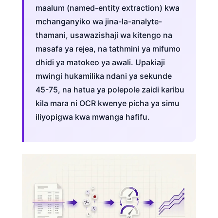
maalum (named-entity extraction) kwa
mchanganyiko wa jina-la-analyte-
thamani, usawazishaji wa kitengo na
masafa ya rejea, na tathmini ya mifumo
dhidi ya matokeo ya awali. Upakiaji
mwingi hukamilika ndani ya sekunde
45-75, na hatua ya polepole zaidi karibu
kila mara ni OCR kwenye picha ya simu
iliyopigwa kwa mwanga hafifu.