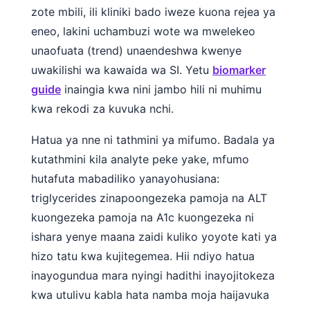
zote mbili, ili kliniki bado iweze kuona rejea ya
eneo, lakini uchambuzi wote wa mwelekeo
unaofuata (trend) unaendeshwa kwenye
uwakilishi wa kawaida wa SI. Yetu
biomarker
guide
inaingia kwa nini jambo hili ni muhimu
kwa rekodi za kuvuka nchi.
Hatua ya nne ni tathmini ya mifumo. Badala ya
kutathmini kila analyte peke yake, mfumo
hutafuta mabadiliko yanayohusiana:
triglycerides zinapoongezeka pamoja na ALT
kuongezeka pamoja na A1c kuongezeka ni
ishara yenye maana zaidi kuliko yoyote kati ya
hizo tatu kwa kujitegemea. Hii ndiyo hatua
inayogundua mara nyingi hadithi inayojitokeza
kwa utulivu kabla hata namba moja haijavuka