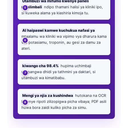
Utambuzi wa mifumo kwenye paneli
mbalimbali
ndipo thamani halisi ya kliniki ipo,
si kuweka alama ya kiashiria kimoja tu.
AI haipaswi kamwe kuchukua nafasi ya
mtaalamu wa kliniki wa vipimo vya dharura kama
vile potasiamu, troponin, au gesi za damu za
ateri.
kiwango cha 98.4%
hupima uchimbaji
uliopangwa dhidi ya tathmini ya daktari, si
utambuzi wa kimatibabu.
Mengi ya njia za kushindwa
hutokana na OCR
kwenye ripoti zilizopigwa picha vibaya; PDF asili
huwa bora zaidi kuliko picha za simu.