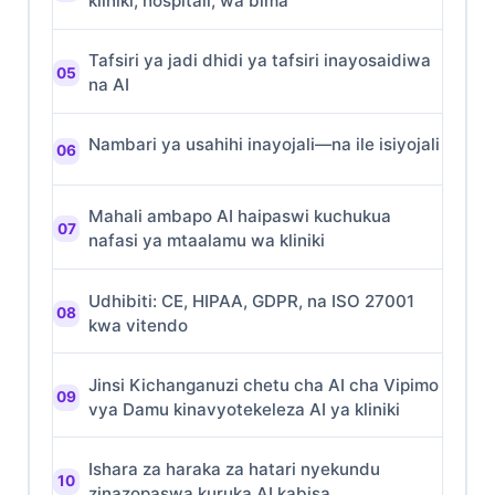
kliniki, hospitali, wa bima
Tafsiri ya jadi dhidi ya tafsiri inayosaidiwa
na AI
Nambari ya usahihi inayojali—na ile isiyojali
Mahali ambapo AI haipaswi kuchukua
nafasi ya mtaalamu wa kliniki
Udhibiti: CE, HIPAA, GDPR, na ISO 27001
kwa vitendo
Jinsi Kichanganuzi chetu cha AI cha Vipimo
vya Damu kinavyotekeleza AI ya kliniki
Ishara za haraka za hatari nyekundu
zinazopaswa kuruka AI kabisa