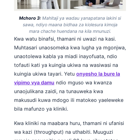
Mchoro 3:
Mahitaji ya wadau yanapatana lakini si
sawa, ndiyo maana bidhaa za kiolesura kimoja
mara chache huendana na kila mnunuzi.
Kwa watu binafsi, thamani ni uwazi na kasi.
Muhtasari unaosomeka kwa lugha ya mgonjwa,
unaotolewa kabla ya miadi inayofuata, ndio
tofauti kati ya kuingia ukiwa na wasiwasi na
kuingia ukiwa tayari. Yetu
onyesho la bure la
vipimo vya damu
ndio mguso wa kwanza
unaojulikana zaidi, na tunauweka kwa
makusudi kuwa mdogo ili matokeo yaeleweke
bila mafunzo ya kliniki.
Kwa kliniki na maabara huru, thamani ni ufanisi
Norsk bokmål
wa kazi (throughput) na uthabiti. Muuguzi
Ślōnskŏ gŏdka