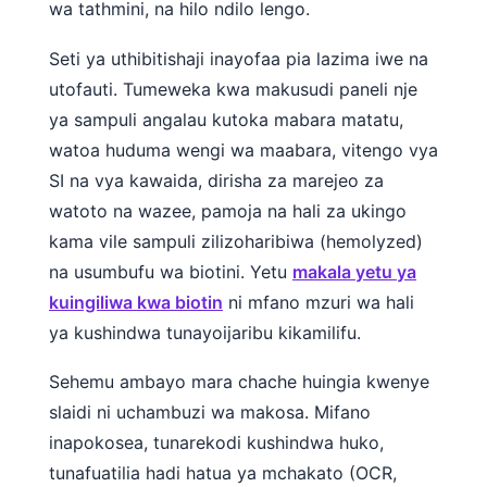
wa tathmini, na hilo ndilo lengo.
Seti ya uthibitishaji inayofaa pia lazima iwe na
utofauti. Tumeweka kwa makusudi paneli nje
ya sampuli angalau kutoka mabara matatu,
watoa huduma wengi wa maabara, vitengo vya
SI na vya kawaida, dirisha za marejeo za
watoto na wazee, pamoja na hali za ukingo
kama vile sampuli zilizoharibiwa (hemolyzed)
na usumbufu wa biotini. Yetu
makala yetu ya
kuingiliwa kwa biotin
ni mfano mzuri wa hali
ya kushindwa tunayoijaribu kikamilifu.
Sehemu ambayo mara chache huingia kwenye
slaidi ni uchambuzi wa makosa. Mifano
inapokosea, tunarekodi kushindwa huko,
tunafuatilia hadi hatua ya mchakato (OCR,