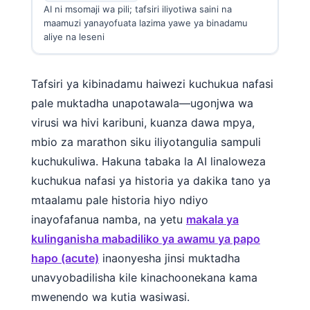
日本語
AI ni msomaji wa pili; tafsiri iliyotiwa saini na
maamuzi yanayofuata lazima yawe ya binadamu
Eesti
aliye na leseni
Azərbaycan dili
Bosanski
Tafsiri ya kibinadamu haiwezi kuchukua nafasi
Svenska
pale muktadha unapotawala—ugonjwa wa
virusi wa hivi karibuni, kuanza dawa mpya,
Српски језик
mbio za marathon siku iliyotangulia sampuli
Íslenska
kuchukuliwa. Hakuna tabaka la AI linaloweza
Հայերեն
kuchukua nafasi ya historia ya dakika tano ya
Bahasa Indonesia
mtaalamu pale historia hiyo ndiyo
हिन्दी
inayofafanua namba, na yetu
makala ya
Nederlands
kulinganisha mabadiliko ya awamu ya papo
hapo (acute)
inaonyesha jinsi muktadha
Dansk
unavyobadilisha kile kinachoonekana kama
Български
mwenendo wa kutia wasiwasi.
فارسی