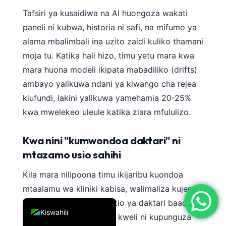
简体中文
Tafsiri ya kusaidiwa na AI huongoza wakati
paneli ni kubwa, historia ni safi, na mifumo ya
Română
alama mbalimbali ina uzito zaidi kuliko thamani
Türkçe
moja tu. Katika hali hizo, timu yetu mara kwa
Ελληνικά
mara huona modeli ikipata mabadiliko (drifts)
Português
ambayo yalikuwa ndani ya kiwango cha rejea
Español
kiufundi, lakini yalikuwa yamehamia 20-25%
kwa mwelekeo uleule katika ziara mfululizo.
Italiano
עִבְרִית
Kwa nini "kumwondoa daktari" ni
Français
mtazamo usio sahihi
العربية
Kila mara nilipoona timu ikijaribu kuondoa
Deutsch
mtaalamu wa kliniki kabisa, walimaliza kujenga
English
toleo baya zaidi la mapitio ya daktari baada ya
Kiswahili
mwaka mmoja. Lengo la kweli ni kupunguza