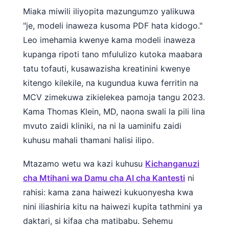
Miaka miwili iliyopita mazungumzo yalikuwa
"je, modeli inaweza kusoma PDF hata kidogo."
Leo imehamia kwenye kama modeli inaweza
kupanga ripoti tano mfululizo kutoka maabara
tatu tofauti, kusawazisha kreatinini kwenye
kitengo kilekile, na kugundua kuwa ferritin na
MCV zimekuwa zikielekea pamoja tangu 2023.
Kama Thomas Klein, MD, naona swali la pili lina
mvuto zaidi kliniki, na ni la uaminifu zaidi
kuhusu mahali thamani halisi ilipo.
Mtazamo wetu wa kazi kuhusu
Kichanganuzi
cha Mtihani wa Damu cha AI cha Kantesti
ni
rahisi: kama zana haiwezi kukuonyesha kwa
nini iliashiria kitu na haiwezi kupita tathmini ya
daktari, si kifaa cha matibabu. Sehemu