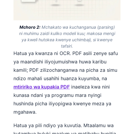
Mchoro 2:
Mchakato wa kuchanganua (parsing)
ni muhimu zaidi kuliko modeli kuu; makosa mengi
ya kweli hutokea kwenye uchimbaji, si kwenye
tafsiri.
Hatua ya kwanza ni OCR. PDF asili zenye safu
ya maandishi iliyojumuishwa huwa karibu
kamili; PDF zilizochanganwa na picha za simu
ndizo mahali usahihi huanza kuyumba, na
mtiririko wa kupakia PDF
inaeleza kwa nini
kunasa ndani ya programu mara nyingi
hushinda picha iliyopigwa kwenye meza ya
mgahawa.
Hatua ya pili ndiyo ya kuvutia. Mtaalamu wa
kutambua huluki maalum ya matibabu hupitia