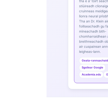
Euskara
tha e a’ toirt seac
stiùireadh clionaig
Македонски јазик
cruinneas meidige
Latviešu valoda
lìonra neural prìo
Tha an Dr. Klein ai
Galego
foillseachadh gu fa
mìneachadh bith-
অসমীয়া
chomharraidhean 
සිංහල
breithneachadh ob
air cuspairean ann
سنڌي
leigheas-lann.
پښتو
Geata-rannsachai
Sgoilear Google
Slovenčina
Academia.edu
O
Hrvatski
Suomi
Қазақ тілі
Català