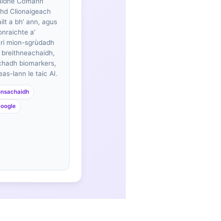
uidhe Comann
hd Clionaigeach
lt a bh’ ann, agus
ònraichte a’
 ri mion-sgrùdadh
 breithneachaidh,
chadh biomarkers,
as-lann le taic AI.
nnsachaidh
Google