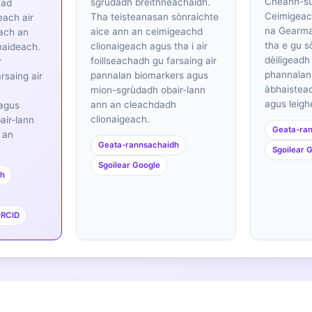
Cheann-s
sgrùdadh breithneachaidh.
had
Ceimigeac
Tha teisteanasan sònraichte
each air
na Gearmai
aice ann an ceimigeachd
ach an
tha e gu s
clionaigeach agus tha i air
bhaideach.
dèiligeadh
foillseachadh gu farsaing air
r
phannalan
pannalan biomarkers agus
rsaing air
àbhaistea
mion-sgrùdadh obair-lann
agus leighe
ann an cleachdadh
agus
clionaigeach.
air-lann
Geata-ra
 an
Geata-rannsachaidh
Sgoilear 
Sgoilear Google
dh
RCID