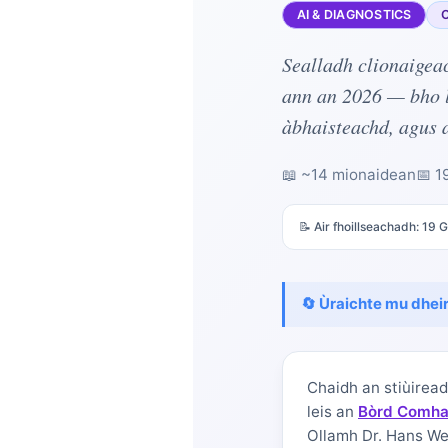
AI & DIAGNOSTICS
Sealladh clionaigea
ann an 2026 — bho 
àbhaisteachd, agus a
📖 ~14 mionaidean
📅
1
📝 Air fhoillseachadh:
19 G
🔄 Ùraichte mu dhei
Chaidh an stiùiread
Norsk bokmål
leis an
Bòrd Comhai
Ollamh Dr. Hans We
Ślōnskŏ gŏdka