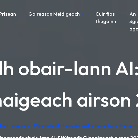
Prìsean
Goireasan Meidigeach
Cuir fios
An
thugainn
Sgi
aga
 obair-lann AI:
naigeach airson
 AI an-asgaidh - Mìneachadh Lab, Air a dhèanamh sa Ghearm
ìneachadh obair-lann AI: Stiùireadh Clionaigeach airson 20