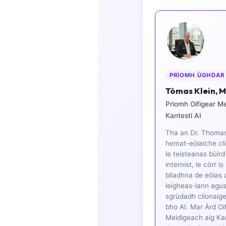
Frysk
Esperanto
Беларуская мова
Татар теле
PRÌOMH ÙGHDAR
Кыргызча
Tòmas Klein, 
ئۇيغۇرچە
Prìomh Oifigear M
Cebuano
Kantesti AI
Basa Jawa
Tha an Dr. Thomas
ພາສາລາວ
hemat-eòlaiche cl
le teisteanas bùir
Монгол
internist, le còrr is
bliadhna de eòlas 
Afrikaans
leigheas-lann agu
العربية المغربية
sgrùdadh clionaige
bho AI. Mar Àrd Oi
Occitan
Meidigeach aig Kan