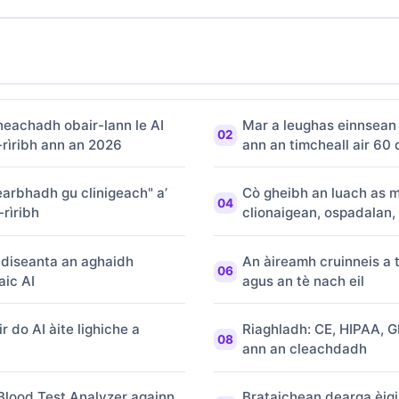
neachadh obair-lann le AI
Mar a leughas einnsean 
rìribh ann an 2026
ann an timcheall air 60 
earbhadh gu clinigeach" a’
Cò gheibh an luach as m
rìribh
clionaigean, ospadalan,
diseanta an aghaidh
An àireamh cruinneis a
aic AI
agus an tè nach eil
r do AI àite lighiche a
Riaghladh: CE, HIPAA, 
ann an cleachdadh
 Blood Test Analyzer againn
Brataichean dearga èigi