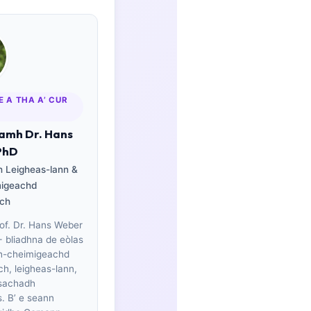
E A THA A’ CUR
lamh Dr. Hans
PhD
h Leigheas-lann &
migeachd
ach
of. Dr. Hans Weber
0+ bliadhna de eòlas
th-cheimigeachd
ch, leigheas-lann,
sachadh
. B’ e seann