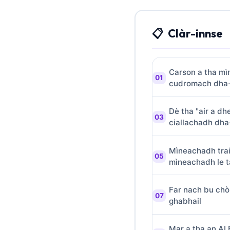
O‘zbekcha
Українська
Clàr-innse
አማርኛ
Kiswahili
Carson a tha mì
ភាសាខ្មែរ
cudromach dha-
ဗမာစာ
ไทย
Dè tha "air a dh
ciallachadh dha-
Tagalog
Tiếng Việt
Mìneachadh trai
Bahasa Melayu
mìneachadh le t
മലയാളം
Far nach bu chòi
ಕನ್ನಡ
ghabhail
ગુજરાતી
தமிழ்
Mar a tha an AI