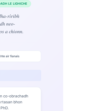
DADH LE LIGHICHE
dha-rìribh
dh neo-
os a chionn.
hte air fianais
n co-obrachadh
hartasan bhon
 PhD.