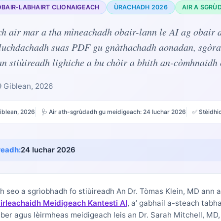
OBAIR-LABHAIRT CLIONAIGEACH
ÙRACHADH 2026
AIR A SGRÙ
ch air mar a tha mìneachadh obair-lann le AI ag obair 
luchdachadh suas PDF gu gnàthachadh aonadan, sgòra
n stiùireadh lighiche a bu chòir a bhith an-còmhnaidh 
9 Giblean, 2026
iblean, 2026
🩺 Air ath-sgrùdadh gu meidigeach:
24 Iuchar 2026
✅ Stèidhic
readh:
24 Iuchar 2026
h seo a sgrìobhadh fo stiùireadh
An Dr. Tòmas Klein, MD
ann a
rleachaidh Meidigeach Kantesti AI
, a’ gabhail a-steach tab
ber agus lèirmheas meidigeach leis an Dr. Sarah Mitchell, MD,