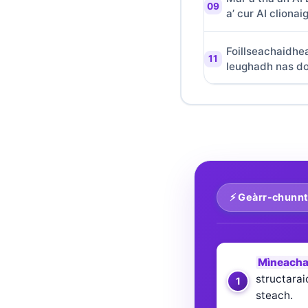
a’ cur AI cliona
తెలుగు
मराठी
Foillseachaidhe
اردو
leughadh nas d
বাংলা
Shqip
Magyar
Slovenščina
한국어
⚡ Geàrr-chunnt
Polski
Lietuvių kalba
Русский
Mìneacha
ქართული
structarai
Čeština
steach.