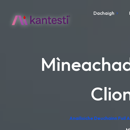
Dachaigh
Mìneachadh
Clio
Anailisiche Deuchainn Fuil
M