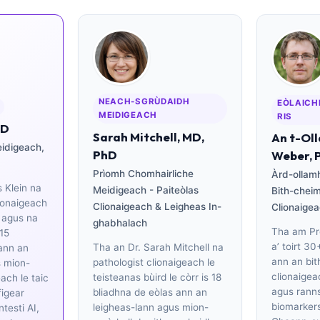
NEACH-SGRÙDAIDH
EÒLAICH
MEIDIGEACH
RIS
MD
Sarah Mitchell, MD,
An t-Ol
eidigeach,
PhD
Weber, 
Prìomh Chomhairliche
Àrd-ollam
 Klein na
Meidigeach - Paiteòlas
Bith-chei
ionaigeach
Clionaigeach & Leigheas In-
Clionaige
d agus na
ghabhalach
Tha am Pr
 15
a’ toirt 3
Tha an Dr. Sarah Mitchell na
ann an
ann an bi
pathologist clionaigeach le
s mion-
clionaigea
teisteanas bùird le còrr is 18
ach le taic
agus rann
bliadhna de eòlas ann an
figear
biomarkers
leigheas-lann agus mion-
testi AI,