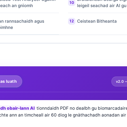
igeach an gnìomh
leigeil seachad air AI gu
an rannsachaidh agus
Ceistean Bitheanta
oimhne
as luath
v2.0
dh obair-lann AI
tionndaidh PDF no dealbh gu biomarcadair
chte ann an timcheall air 60 diog le gnàthachadh aonadan air 