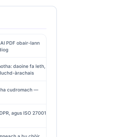
AI PDF obair-lann
diog
otha: daoine fa leth,
 luchd-àrachais
 tha cudromach —
GDPR, agus ISO 27001
nneach a bu chòir