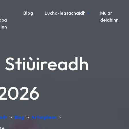
Blog
Luchd-leasachaidh
Mu ar
oba
deidhinn
inn
 Stiùireadh
 2026
ailt
>
Blog
>
Artaigilean
>
26