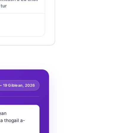
 tur
 —
19 Giblean, 2026
ean
a thogail a-