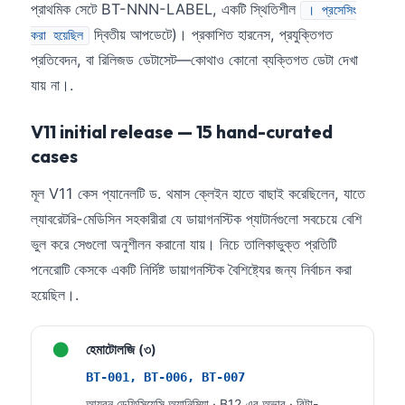
প্রাথমিক সেটে BT-NNN-LABEL, একটি স্থিতিশীল
। প্রসেসিং
দ্বিতীয় আপডেটে)। প্রকাশিত হারনেস, প্রযুক্তিগত
করা হয়েছিল
প্রতিবেদন, বা রিলিজড ডেটাসেট—কোথাও কোনো ব্যক্তিগত ডেটা দেখা
যায় না।.
V11 initial release — 15 hand-curated
cases
মূল V11 কেস প্যানেলটি ড. থমাস ক্লেইন হাতে বাছাই করেছিলেন, যাতে
ল্যাবরেটরি-মেডিসিন সহকারীরা যে ডায়াগনস্টিক প্যাটার্নগুলো সবচেয়ে বেশি
ভুল করে সেগুলো অনুশীলন করানো যায়। নিচে তালিকাভুক্ত প্রতিটি
পনেরোটি কেসকে একটি নির্দিষ্ট ডায়াগনস্টিক বৈশিষ্ট্যের জন্য নির্বাচন করা
হয়েছিল।.
●
হেমাটোলজি (৩)
BT-001, BT-006, BT-007
আয়রন ডেফিসিয়েন্সি অ্যানিমিয়া · B12 এর অভাব · বিটা-