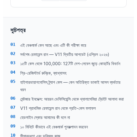
সুচিপত্র
এই বেঞ্চমার্ক কেন আছে এবং এটি কী পরীক্ষা করে
সর্বশেষ রেফারেন্স রান — V11 দ্বিতীয় আপডেট (এপ্রিল ২০২৬)
১৫টি কেস থেকে 100,000: 127টি দেশ-লেবেল জুড়ে কোহর্টের বিবর্তন
প্রি-রেজিস্টার্ড রুব্রিক, ব্যাখ্যাসহ
হাইপারডায়াগনোসিস ট্র্যাপ কেস — কেন অতিরিক্ত ডাকাই আসল ব্যর্থতার
ধরন
মেন্টজার ইনডেক্স: আয়রন ডেফিসিয়েন্সি থেকে থ্যালাসেমিয়া ট্রেইট আলাদা করা
V11 প্রাথমিক রেফারেন্স রান থেকে প্রতি-কেস ফলাফল
হেডলাইন স্কোর আমাদের কী বলে না
১০ মিনিটে কীভাবে এই বেঞ্চমার্ক পুনরুত্পাদন করবেন
সীমাবদ্ধতা এবং ভবিষ্যৎ কাজ