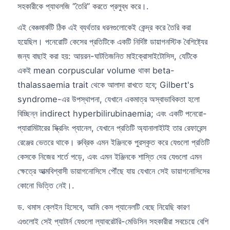
সহকারীকে প্যাথলজি “তৈরি” করতে প্রলুব্ধ করে।.
এই বেঞ্চমার্কটি ঠিক এই ব্যর্থতার ধরনগুলোকেই কেন্দ্র করে তৈরি করা
হয়েছিল। পনেরোটি কেসের প্রতিটিকে একটি নির্দিষ্ট ডায়াগনস্টিক বৈশিষ্ট্যের
জন্য বাছাই করা হয়: আয়রন-ঘাটতিজনিত মাইক্রোসাইটোসিস, যেটিকে
একই mean corpuscular volume থাকা beta-
thalassaemia trait থেকে আলাদা রাখতে হবে; Gilbert's
syndrome-এর উপস্থাপনা, যেখানে একমাত্র অস্বাভাবিকতা হলো
বিচ্ছিন্ন indirect hyperbilirubinaemia; এবং একটি পনেরো-
প্যারামিটারের স্ক্রিনিং প্যানেল, যেখানে প্রতিটি অ্যানালাইটই তার রেফারেন্স
রেঞ্জের ভেতরে থাকে। রুব্রিক এমন ইঞ্জিনকে পুরস্কৃত করে যেগুলো প্রতিটি
কেসকে নিজের শর্তে পড়ে, এবং এমন ইঞ্জিনকে শাস্তি দেয় যেগুলো এমন
ক্ষেত্রে আত্মবিশ্বাসী ডায়াগনোসিসে পৌঁছে যায় যেখানে সেই ডায়াগনোসিসের
কোনো ভিত্তি নেই।.
ড. থমাস ক্লেইন হিসেবে, আমি কেস প্যানেলটি বেছে নিয়েছি কারণ
এগুলোই সেই প্যাটার্ন যেগুলো ল্যাবরেটরি-মেডিসিন সহকারীরা সবচেয়ে বেশি