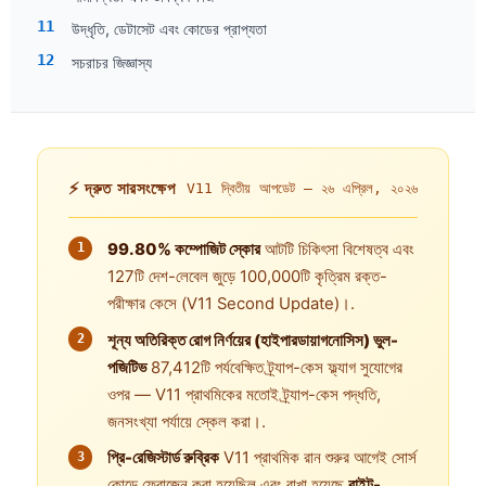
উদ্ধৃতি, ডেটাসেট এবং কোডের প্রাপ্যতা
সচরাচর জিজ্ঞাস্য
⚡ দ্রুত সারসংক্ষেপ
V11 দ্বিতীয় আপডেট —
২৬ এপ্রিল, ২০২৬
99.80% কম্পোজিট স্কোর
আটটি চিকিৎসা বিশেষত্ব এবং
127টি দেশ-লেবেল জুড়ে 100,000টি কৃত্রিম রক্ত-
পরীক্ষার কেসে (V11 Second Update)।.
শূন্য অতিরিক্ত রোগ নির্ণয়ের (হাইপারডায়াগনোসিস) ভুল-
পজিটিভ
87,412টি পর্যবেক্ষিত ট্র্যাপ-কেস ফ্ল্যাগ সুযোগের
ওপর — V11 প্রাথমিকের মতোই ট্র্যাপ-কেস পদ্ধতি,
জনসংখ্যা পর্যায়ে স্কেল করা।.
প্রি-রেজিস্টার্ড রুব্রিক
V11 প্রাথমিক রান শুরুর আগেই সোর্স
কোডে ফ্রোজেন করা হয়েছিল এবং রাখা হয়েছে
বাইট-