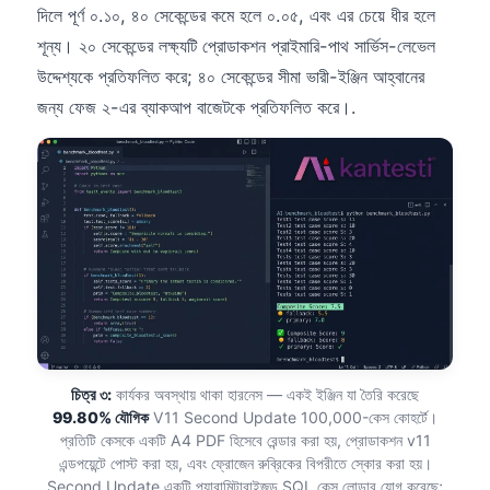
দিলে পূর্ণ ০.১০, ৪০ সেকেন্ডের কমে হলে ০.০৫, এবং এর চেয়ে ধীর হলে
தமிழ்
শূন্য। ২০ সেকেন্ডের লক্ষ্যটি প্রোডাকশন প্রাইমারি-পাথ সার্ভিস-লেভেল
తెలుగు
উদ্দেশ্যকে প্রতিফলিত করে; ৪০ সেকেন্ডের সীমা ভারী-ইঞ্জিন আহ্বানের
मराठी
জন্য ফেজ ২-এর ব্যাকআপ বাজেটকে প্রতিফলিত করে।.
اردو
Shqip
Magyar
Slovenščina
한국어
Polski
Lietuvių kalba
Русский
চিত্র ৩:
কার্যকর অবস্থায় থাকা হারনেস — একই ইঞ্জিন যা তৈরি করেছে
99.80% যৌগিক
V11 Second Update 100,000-কেস কোহর্টে।
ქართული
প্রতিটি কেসকে একটি A4 PDF হিসেবে রেন্ডার করা হয়, প্রোডাকশন v11
এন্ডপয়েন্টে পোস্ট করা হয়, এবং ফ্রোজেন রুব্রিকের বিপরীতে স্কোর করা হয়।
Čeština
Second Update একটি প্যারামিটারাইজড SQL কেস লোডার যোগ করেছে;