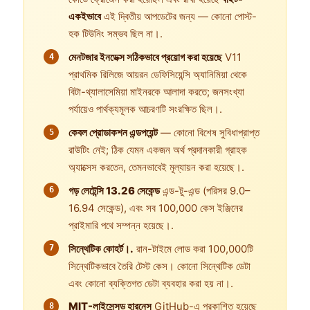
একইভাবে
এই দ্বিতীয় আপডেটের জন্য — কোনো পোস্ট-
হক টিউনিং সম্ভব ছিল না।.
মেনটজার ইনডেক্স সঠিকভাবে প্রয়োগ করা হয়েছে
V11
প্রাথমিক রিলিজে আয়রন ডেফিসিয়েন্সি অ্যানিমিয়া থেকে
বিটা-থ্যালাসেমিয়া মাইনরকে আলাদা করতে; জনসংখ্যা
পর্যায়েও পার্থক্যমূলক আচরণটি সংরক্ষিত ছিল।.
কেবল প্রোডাকশন এন্ডপয়েন্ট
— কোনো বিশেষ সুবিধাপ্রাপ্ত
রাউটিং নেই; ঠিক যেমন একজন অর্থ প্রদানকারী গ্রাহক
অ্যাক্সেস করতেন, তেমনভাবেই মূল্যায়ন করা হয়েছে।.
গড় লেটেন্সি 13.26 সেকেন্ড
এন্ড-টু-এন্ড (পরিসর 9.0–
16.94 সেকেন্ড), এবং সব 100,000 কেস ইঞ্জিনের
প্রাইমারি পথে সম্পন্ন হয়েছে।.
সিন্থেটিক কোহর্ট।.
রান-টাইমে লোড করা 100,000টি
সিন্থেটিকভাবে তৈরি টেস্ট কেস। কোনো সিন্থেটিক ডেটা
এবং কোনো ব্যক্তিগত ডেটা ব্যবহার করা হয় না।.
MIT-লাইসেন্সড হারনেস
GitHub-এ প্রকাশিত হয়েছে