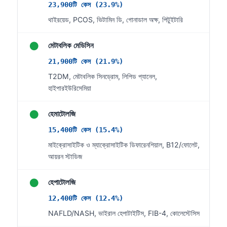
23,900টি কেস (23.9%)
থাইরয়েড, PCOS, ভিটামিন ডি, গোনাডাল অক্ষ, পিটুইটারি
●
মেটাবলিক মেডিসিন
21,900টি কেস (21.9%)
T2DM, মেটাবলিক সিনড্রোম, লিপিড প্যানেল,
হাইপারইউরিসেমিয়া
●
হেমাটোলজি
15,400টি কেস (15.4%)
মাইক্রোসাইটিক ও ম্যাক্রোসাইটিক ডিফারেনশিয়াল, B12/ফোলেট,
আয়রন স্টাডিজ
●
হেপাটোলজি
12,400টি কেস (12.4%)
NAFLD/NASH, ভাইরাল হেপাটাইটিস, FIB-4, কোলেস্টেসিস