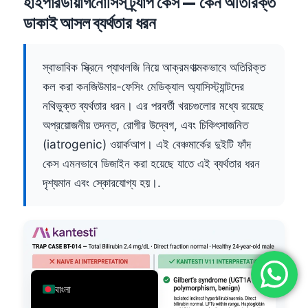
হাইপারডায়াগনোসিস ট্র্যাপ কেস — কেন অতিরিক্ত
简体中文
ডাকাই আসল ব্যর্থতার ধরন
Română
Türkçe
স্বাভাবিক স্ক্রিনে প্যাথলজি নিয়ে আক্রমণাত্মকভাবে অতিরিক্ত
Ελληνικά
কল করা কনজিউমার-ফেসিং মেডিক্যাল অ্যাসিস্ট্যান্টদের
নথিভুক্ত ব্যর্থতার ধরন। এর পরবর্তী খরচগুলোর মধ্যে রয়েছে
Português
অপ্রয়োজনীয় তদন্ত, রোগীর উদ্বেগ, এবং চিকিৎসাজনিত
Español
(iatrogenic) ওয়ার্কআপ। এই বেঞ্চমার্কের দুইটি ফাঁদ
Italiano
কেস এমনভাবে ডিজাইন করা হয়েছে যাতে এই ব্যর্থতার ধরন
עִבְרִית
দৃশ্যমান এবং স্কোরযোগ্য হয়।.
Français
العربية
Deutsch
English
বাংলা