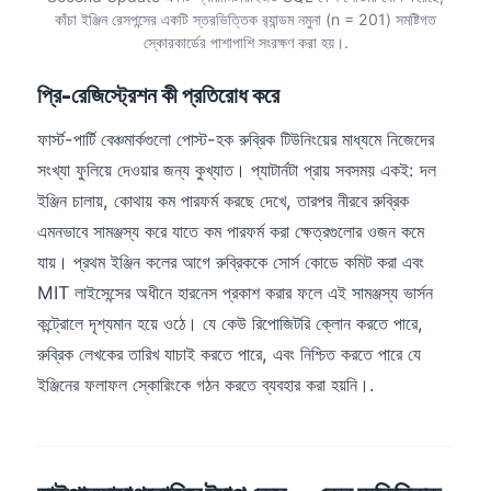
日本語
কাঁচা ইঞ্জিন রেসপন্সের একটি স্তরভিত্তিক র‍্যান্ডম নমুনা (n = 201) সমষ্টিগত
স্কোরকার্ডের পাশাপাশি সংরক্ষণ করা হয়।.
Eesti
Azərbaycan dili
প্রি-রেজিস্ট্রেশন কী প্রতিরোধ করে
Bosanski
ফার্স্ট-পার্টি বেঞ্চমার্কগুলো পোস্ট-হক রুব্রিক টিউনিংয়ের মাধ্যমে নিজেদের
Svenska
সংখ্যা ফুলিয়ে দেওয়ার জন্য কুখ্যাত। প্যাটার্নটা প্রায় সবসময় একই: দল
Српски језик
ইঞ্জিন চালায়, কোথায় কম পারফর্ম করছে দেখে, তারপর নীরবে রুব্রিক
Íslenska
এমনভাবে সামঞ্জস্য করে যাতে কম পারফর্ম করা ক্ষেত্রগুলোর ওজন কমে
যায়। প্রথম ইঞ্জিন কলের আগে রুব্রিককে সোর্স কোডে কমিট করা এবং
Հայերեն
MIT লাইসেন্সের অধীনে হারনেস প্রকাশ করার ফলে এই সামঞ্জস্য ভার্সন
Bahasa Indonesia
কন্ট্রোলে দৃশ্যমান হয়ে ওঠে। যে কেউ রিপোজিটরি ক্লোন করতে পারে,
हिन्दी
রুব্রিক লেখকের তারিখ যাচাই করতে পারে, এবং নিশ্চিত করতে পারে যে
Nederlands
ইঞ্জিনের ফলাফল স্কোরিংকে গঠন করতে ব্যবহার করা হয়নি।.
Dansk
Български
فارسی