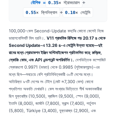
+
যৌগিক =
0.35
× স্ট্রাকচারাল
+
0.55
× ক্লিনিক্যাল
0.10
× লেটেন্সি
100,000-কেস Second-Update কহর্টের কোনো কেসেই নিজে
ডায়াগনোসিসটি মিস হয়নি।.
V11 প্রাথমিক রিলিজে গড় 20.17 s থেকে
Second Update-এ 13.26 s-এ লেটেন্সি উন্নত হয়েছে—দুই
রানের মধ্যে প্রোডাকশন ইঞ্জিন অপ্টিমাইজেশন প্রতিফলিত করে; রুব্রিক,
স্কোরিং কোড, এবং API এন্ডপয়েন্ট অপরিবর্তিত।.
দেশভিত্তিক কম্পোজিট
স্কোরগুলো 0.9971 (ভারত) থেকে 0.9985 (সুইজারল্যান্ড)-এর
মধ্যে ছিল—সবচেয়ে বেশি প্রতিনিধিত্বকারী ৩০টি দেশের মধ্যে।
অতিরিক্ত ৯৭টি দেশের লং টেইল (মোট ≈7,300 কেস) কোনো
পদ্ধতিগত অবনতি দেখায়নি। কেস সংখ্যার ভিত্তিতে শীর্ষ অবদানকারীরা
ছিল যুক্তরাষ্ট্র (10,500), ব্রাজিল (9,500), স্পেন (9,000),
ইতালি (8,000), জার্মানি (7,800), ফ্রান্স (7,400), পর্তুগাল
(5,800), Türkiye (3,400), যুক্তরাজ্য (2,900), এবং