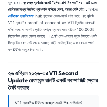
ভুল করে।.
ব্যয়বহুল ব্যর্থতার ধরনটি "দুর্লভ রোগ মিস করা" নয়—এটি এমন
রোগীদের মধ্যে নিয়মিত প্যাথলজি বানিয়ে ফেলা, যাদের সেটি নেই।.
আমাদের
মেডিকেল ভ্যালিডেশন
hub বৃহত্তর ফ্রেমওয়ার্ক বর্ণনা করে; এই পৃষ্ঠাটি
V11 প্রাথমিক proof-of-concept এবং V11 দ্বিতীয় আপডেট
বর্ণনা করে, যা একই স্কোরিং রুব্রিক ব্যবহার করে এটিকে 100,000টি
সিন্থেটিক কেসে স্কেল করেছে—127টি দেশ-লেবেল জুড়ে বিস্তৃত একটি
সিন্থেটিক কেস সেট থেকে নেওয়া; বাইট-আইডেন্টিক; এবং কোনো পোস্ট-
হক টিউনিং অনুমোদিত নয়।.
২৬ এপ্রিল ২০২৬-এর V11 Second
Update রেফারেন্স রানটি একটি কম্পোজিট স্কোর
তৈরি করেছে
V11 প্রাথমিক রিলিজে ব্যবহৃত একই প্রি-রেজিস্টার্ড