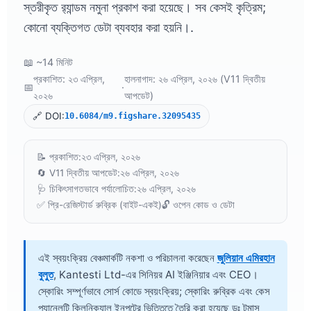
স্তরীকৃত র‍্যান্ডম নমুনা প্রকাশ করা হয়েছে। সব কেসই কৃত্রিম;
কোনো ব্যক্তিগত ডেটা ব্যবহার করা হয়নি।.
📖 ~14 মিনিট
প্রকাশিত: ২৩ এপ্রিল,
হালনাগাদ: ২৬ এপ্রিল, ২০২৬ (V11 দ্বিতীয়
📅
·
২০২৬
আপডেট)
🔗 DOI:
10.6084/m9.figshare.32095435
📝 প্রকাশিত:
২৩ এপ্রিল, ২০২৬
🔄 V11 দ্বিতীয় আপডেট:
২৬ এপ্রিল, ২০২৬
🩺 চিকিৎসাগতভাবে পর্যালোচিত:
২৬ এপ্রিল, ২০২৬
✅ প্রি-রেজিস্টার্ড রুব্রিক (বাইট-একই)
🔓 ওপেন কোড ও ডেটা
এই স্বয়ংক্রিয় বেঞ্চমার্কটি নকশা ও পরিচালনা করেছেন
জুলিয়ান এমিরহান
বুলুত
, Kantesti Ltd-এর সিনিয়র AI ইঞ্জিনিয়ার এবং CEO।
স্কোরিং সম্পূর্ণভাবে সোর্স কোডে স্বয়ংক্রিয়; স্কোরিং রুব্রিক এবং কেস
প্যানেলটি ক্লিনিক্যাল ইনপুটের ভিত্তিতে তৈরি করা হয়েছে
ডঃ টমাস