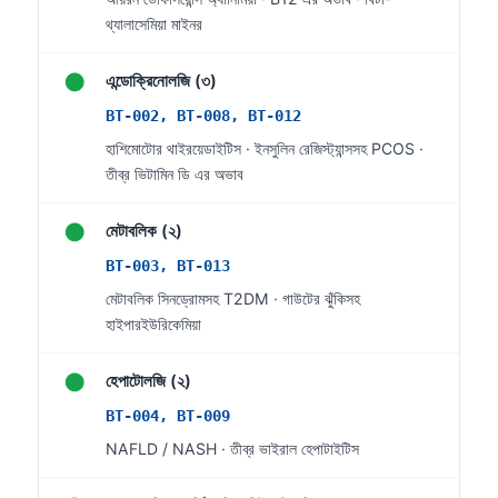
থ্যালাসেমিয়া মাইনর
●
এন্ডোক্রিনোলজি (৩)
BT-002, BT-008, BT-012
হাশিমোটোর থাইরয়েডাইটিস · ইনসুলিন রেজিস্ট্যান্সসহ PCOS ·
তীব্র ভিটামিন ডি এর অভাব
●
মেটাবলিক (২)
BT-003, BT-013
মেটাবলিক সিনড্রোমসহ T2DM · গাউটের ঝুঁকিসহ
হাইপারইউরিকেমিয়া
●
হেপাটোলজি (২)
BT-004, BT-009
NAFLD / NASH · তীব্র ভাইরাল হেপাটাইটিস