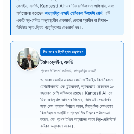
ক্লেইন, এমডি
, Kantesti AI-এর চিফ মেডিক্যাল অফিসার, এবং
পর্যালোচনা করেছেন
কান্তেস্তি এআই মেডিকেল উপদেষ্টা বোর্ড
. এটি
একটি স্ব-চালিত অভ্যন্তরীণ বেঞ্চমার্ক, কোনো স্বাধীন বা পিয়ার-
রিভিউড স্বয়ংক্রিয় প্রযুক্তিগত বেঞ্চমার্ক নয়।.
লিড অথর ও ক্লিনিক্যাল তত্ত্বাবধান
টমাস ক্লেইন, এমডি
প্রধান চিকিৎসা কর্মকর্তা, কান্তেস্তি এআই
ড. থমাস ক্লেইন একজন বোর্ড-সার্টিফাইড ক্লিনিক্যাল
হেমাটোলজিস্ট এবং ইন্টারনিস্ট, ল্যাবরেটরি মেডিসিনে ১৫
বছরেরও বেশি অভিজ্ঞতা রয়েছে। Kantesti AI-তে
চিফ মেডিক্যাল অফিসার হিসেবে, তিনি এই বেঞ্চমার্কের
জন্য কেস প্যানেল নির্বাচন করেন, সিন্থেটিক কেসগুলোর
ক্লিনিক্যাল কনটেন্ট ও প্রত্যাশিত উত্তর পর্যালোচনা
করেন, এবং প্রথম ইঞ্জিন আহ্বানের আগে প্রি-রেজিস্টার্ড
রুব্রিক অনুমোদন করেন।.