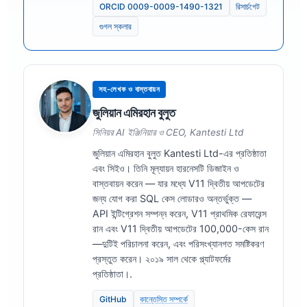
ORCID 0009-0009-1490-1321
রিসার্চগেট
গুগল স্কলার
সহ-লেখক ও বাস্তবায়ন
জুলিয়ান এমিরহান বুলুত
সিনিয়র AI ইঞ্জিনিয়ার ও CEO, Kantesti Ltd
জুলিয়ান এমিরহান বুলুত Kantesti Ltd-এর প্রতিষ্ঠাতা
এবং সিইও। তিনি মূল্যায়ন হারনেসটি ডিজাইন ও
বাস্তবায়ন করেন — যার মধ্যে V11 দ্বিতীয় আপডেটের
জন্য যোগ করা SQL কেস লোডারও অন্তর্ভুক্ত —
API ইন্টিগ্রেশন সম্পন্ন করেন, V11 প্রাথমিক রেফারেন্স
রান এবং V11 দ্বিতীয় আপডেটের 100,000-কেস রান
—দুটিই পরিচালনা করেন, এবং পরিসংখ্যানগত সমষ্টিকরণ
প্রস্তুত করেন। ২০১৯ সাল থেকে প্ল্যাটফর্মের
প্রতিষ্ঠাতা।.
GitHub
কান্তেস্তি সম্পর্কে