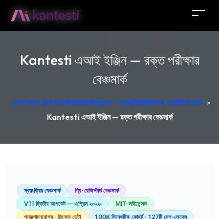
Kantesti এআই ইঞ্জিন — রক্ত পরীক্ষার
বেঞ্চমার্ক
এআই ব্লাড টেস্ট অ্যানালাইজার বিনামূল্যে - ল্যাব ইন্টারপ্রিটেশন, জার্মানিতে তৈরি
>
Kantesti এআই ইঞ্জিন — রক্ত পরীক্ষার বেঞ্চমার্ক
স্বয়ংক্রিয় বেঞ্চমার্ক
প্রি-রেজিস্টার্ড বেঞ্চমার্ক
V11 দ্বিতীয় আপডেট — এপ্রিল ২০২৬
MIT-লাইসেন্সড
পুনরুত্পাদনযোগ্য · উন্মুক্ত ডেটা
100K সিন্থেটিক কোহর্ট · 127টি দেশ-লেবেল