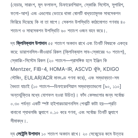
(হেডার, সারাংশ, মূল ফলাফল, ডিফারেনশিয়াল, স্কোরিং সিস্টেম, সুপারিশ,
Català
ফলো-আপ) এবং এগুলোর ভেতরে থাকা ষোলটি বাধ্যতামূলক সাবসেকশন
O‘zbekcha
ফিরিয়ে দিয়েছে কি না তা মাপে। সেকশন উপস্থিতি কাঠামোগত গণনায় ৪০
Українська
শতাংশ ও সাবসেকশন উপস্থিতি ৬০ শতাংশ ওজন বহন করে।.
አማርኛ
দ্য
ক্লিনিক্যাল উপাদান
৫৫ শতাংশ অবদান রাখে এবং তিনটি বিষয়কে একত্র
Kiswahili
করে: ডায়াগনসিস-কীওয়ার্ড রিকল (ক্লিনিক্যাল সাব-স্কোরের ৭০ শতাংশ),
ភាសាខ្មែរ
স্কোরিং-সিস্টেম রিকল (২০ শতাংশ—প্রাসঙ্গিক হলে ইঞ্জিন কি
ဗမာစာ
Mentzer, FIB-4, HOMA-IR, ASCVD ঝুঁকি, KDIGO
ไทย
স্টেজিং, EULAR/ACR মানদণ্ড গণনা করে), এবং সম্ভাব্যতা-সম
বৈধতা যাচাই (১০ শতাংশ—ডিফারেনশিয়াল সম্ভাব্যতাগুলো [৯০, ১১০]
Tagalog
অন্তর্ভুক্তির মধ্যে যোগফল হওয়া উচিত)। ফাঁদ কেসগুলোর জন্য সর্বোচ্চ
Tiếng Việt
০.৩০ পর্যন্ত একটি স্পষ্ট হাইপারডায়াগনসিস পেনাল্টি কাটা হয়—প্রতি
Bahasa Melayu
বানানো প্যাথলজি ফ্ল্যাগে ০.১০ করে গণনা, এবং সর্বোচ্চ তিনটি ফ্ল্যাগে
മലയാളം
সীমাবদ্ধ।.
ಕನ್ನಡ
দ্য
লেটেন্সি উপাদান
১০ শতাংশ অবদান রাখে। ২০ সেকেন্ডের কমে উত্তর
ગુજરાતી