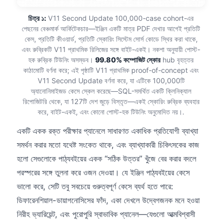
চিত্র ১:
V11 Second Update 100,000-case cohort-এর
পেছনের বেঞ্চমার্ক আর্কিটেকচার—ইঞ্জিন একটি মাত্র PDF দেখার আগেই প্রতিটি
কেস, প্রতিটি কীওয়ার্ড, প্রতিটি স্কোরিং সিস্টেম সোর্স কোডে স্থির করা থাকে,
এবং রুব্রিকটি V11 প্রাথমিক রিলিজের সঙ্গে বাইট-একই। নকশা অনুযায়ী পোস্ট-
হক রুব্রিক টিউনিং অসম্ভব।
99.80% কম্পোজিট স্কোর
hub বৃহত্তর
কাঠামোটি বর্ণনা করে; এই পৃষ্ঠাটি V11 প্রাথমিক proof-of-concept এবং
V11 Second Update বর্ণনা করে, যা এটিকে 100,000টি
অ্যানোনিমাইজড কেসে স্কেল করেছে—SQL-সমর্থিত একটি ক্লিনিক্যাল
রিপোজিটরি থেকে, যা 127টি দেশ জুড়ে বিস্তৃত—একই স্কোরিং রুব্রিক ব্যবহার
করে, বাইট-একই, এবং কোনো পোস্ট-হক টিউনিং অনুমোদিত নয়।.
একটি একক রক্ত পরীক্ষার প্যানেলে সাধারণত একাধিক প্রতিযোগী ব্যাখ্যা
সমর্থন করার মতো যথেষ্ট সংকেত থাকে, এবং ব্যাখ্যাকারী চিকিৎসকের কাজ
হলো সেগুলোকে পাঠ্যবইয়ের একক “সঠিক উত্তর” খুঁজে বের করার বদলে
পরস্পরের সঙ্গে তুলনা করে ওজন দেওয়া। যে ইঞ্জিন পাঠ্যবইয়ের কেসে
ভালো করে, সেটি তবু সবচেয়ে গুরুত্বপূর্ণ কেসে ব্যর্থ হতে পারে:
ডিফারেনশিয়াল-ডায়াগনোসিসের ফাঁদ, একা দেখলে উদ্বেগজনক মনে হওয়া
নিরীহ ভ্যারিয়েন্ট, এবং পুরোপুরি স্বাভাবিক প্যানেল—যেগুলো আত্মবিশ্বাসী