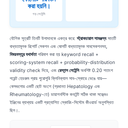
করা হয়নি।
গড় লেটেন্সি
যৌগিক সূত্রটি তিনটি উপাদানকে একত্র করে:
স্ট্রাকচারাল সামঞ্জস্য
সাতটি
বাধ্যতামূলক রিপোর্ট সেকশন এবং ষোলটি বাধ্যতামূলক সাবসেকশনসহ,
বিষয়বস্তুর যথার্থতা
পরিমাপ করা হয় keyword recall +
scoring-system recall + probability-distribution
validity check দিয়ে, এবং
রেসপন্স লেটেন্সি
অবশিষ্ট 0.20 শতাংশ
পয়েন্ট হেডরুম প্রায় পুরোপুরি ক্লিনিক্যাল সাব-স্কোরে ভেঙে যায়—
কেসগুলোর একটি ছোট অংশে (প্রধানত Hepatology এবং
Rheumatology-তে) ডায়াগনস্টিক কনটেন্ট সঠিক থাকা সত্ত্বেও
ইঞ্জিনের ব্যাখ্যায় একটি প্রত্যাশিত স্কোরিং-সিস্টেম কীওয়ার্ড অনুপস্থিত
ছিল।.