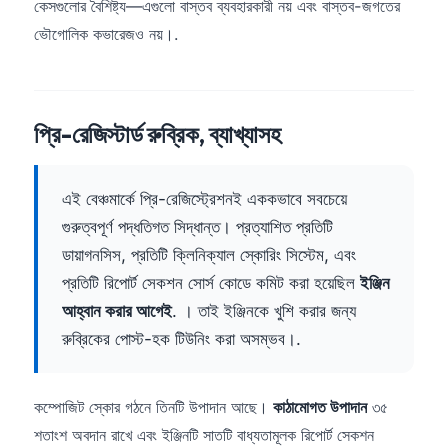
Gàidhlig
কেসগুলোর বৈশিষ্ট্য—এগুলো বাস্তব ব্যবহারকারী নয় এবং বাস্তব-জগতের
ভৌগোলিক কভারেজও নয়।.
Euskara
Македонски јазик
Latviešu valoda
প্রি-রেজিস্টার্ড রুব্রিক, ব্যাখ্যাসহ
Galego
অসমীয়া
এই বেঞ্চমার্কে প্রি-রেজিস্ট্রেশনই এককভাবে সবচেয়ে
සිංහල
গুরুত্বপূর্ণ পদ্ধতিগত সিদ্ধান্ত। প্রত্যাশিত প্রতিটি
سنڌي
ডায়াগনসিস, প্রতিটি ক্লিনিক্যাল স্কোরিং সিস্টেম, এবং
پښتو
প্রতিটি রিপোর্ট সেকশন সোর্স কোডে কমিট করা হয়েছিল
ইঞ্জিন
আহ্বান করার আগেই
. । তাই ইঞ্জিনকে খুশি করার জন্য
Slovenčina
রুব্রিকের পোস্ট-হক টিউনিং করা অসম্ভব।.
Hrvatski
Suomi
কম্পোজিট স্কোর গঠনে তিনটি উপাদান আছে।
কাঠামোগত উপাদান
৩৫
Қазақ тілі
শতাংশ অবদান রাখে এবং ইঞ্জিনটি সাতটি বাধ্যতামূলক রিপোর্ট সেকশন