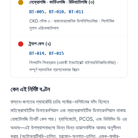
●
নেফ্রোলজি · কার্ডিওলজি · রিউমাটোলজি (৩)
BT-005, BT-010, BT-011
CKD স্টেজ ৩ · অ্যাথেরোজেনিক ডিসলিপিডেমিয়া · সিস্টেমিক
লুপাস এরিথেমাটোসাস
●
ট্র্যাপ কেস (২)
BT-014, BT-015
গিলবার্টস সিনড্রোম (একাকী ইনডাইরেক্ট হাইপারবিলিরুবিনেমিয়া) ·
সম্পূর্ণ স্বাভাবিক প্রাপ্তবয়স্ক স্ক্রিন
কেন এই নির্দিষ্ট বণ্টন
বাস্তব-জগতের ল্যাবরেটরি চর্চায় সর্বোচ্চ-ভলিউমের ফাঁদ হিসেবে
মাইক্রোসাইটিক ডিফারেনশিয়াল এবং ম্যাক্রোসাইটিক ডিফারেনশিয়াল থাকায়
হেমাটোলজি তিনটি কেস পায়। হ্যাশিমোটো, PCOS, এবং ভিটামিন ডি এর
অভাব—এই উপস্থাপনাগুলো ভিন্ন ভিন্ন ডায়াগনস্টিক আকার অনুশীলন
করায় (অটোঅ্যান্টিবডি-চালিত, হরমোন-অনুপাত-চালিত, একক-মার্কার-