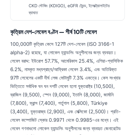
CKD স্টেজিং (KDIGO), eGFR ট্রেন্ড, ইলেক্ট্রোলাইটের
Frysk
ব্যাঘাত
Esperanto
Беларуская мова
কৃত্রিম দেশ-লেবেল বণ্টন — শীর্ষ 10টি লেবেল
Татар теле
100,000টি কৃত্রিম কেসে 127টি দেশ-লেবেল (ISO 3166-1
Кыргызча
alpha-2) রয়েছে, যা লোকেল হ্যান্ডলিং অনুশীলনের জন্য ব্যবহৃত।
ئۇيغۇرچە
লেবেল বরাদ্দ: ইউরোপ 57.7%, আমেরিকাস 25.4%, এশিয়া-প্যাসিফিক
Cebuano
6.2%, নামকৃত মধ্যপ্রাচ্য/আফ্রিকা লেবেল 3.4%, এবং অতিরিক্ত
Basa Jawa
97টি লেবেলের একটি দীর্ঘ লেজ মোটামুটি 7.3% একত্রে। কেস সংখ্যার
ພາສາລາວ
ভিত্তিতে সর্বাধিক ঘন ঘন দশটি লেবেল হলো যুক্তরাষ্ট্র (10,500),
ব্রাজিল (9,500), স্পেন (9,000), ইতালি (8,000), জার্মানি
Монгол
(7,800), ফ্রান্স (7,400), পর্তুগাল (5,800), Türkiye
Afrikaans
(3,400), যুক্তরাজ্য (2,900), এবং মেক্সিকো (2,500)। প্রতি-
العربية المغربية
লেবেল কম্পোজিট স্কোর 0.9971 থেকে 0.9985-এর মধ্যে। এই
Occitan
লেবেল গণনাগুলো লোকেল হ্যান্ডলিং অনুশীলনের জন্য ব্যবহৃত জেনারেটেড