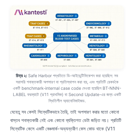
চিত্র ২:
Safe Harbor পদ্ধতিতে ডি-আইডেন্টিফিকেশন করা হয়েছিল: সব
সরাসরি শনাক্তকারী অপসারণ বা প্রতিস্থাপন করা হয়, এবং প্রতিটি রেকর্ডকে
একটি benchmark-internal case code দেওয়া হয়েছিল BT-NNN-
LABEL ফরম্যাটে (V11 প্রাথমিক) বা Second Update-এর জন্য একটি
স্থিতিশীল অ্যানোনিমাইজড.
যেহেতু সব কেসই সিন্থেটিকভাবে তৈরি, তাই অপসারণ করার মতো কোনো
বাস্তব শনাক্তকারী নেই এবং কোনো ব্যক্তিগত ডেটা জড়িত নয়। প্রতিটি
সিন্থেটিক কেসে একটি বেঞ্চমার্ক-অভ্যন্তরীণ কেস কোড থাকে (V11