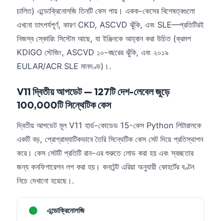
চালিত) এন্ডোক্রিনোলজি তিনটি কেস পায়। একক-কেসের বিশেষত্বগুলো
এখনো তাৎপর্যপূর্ণ, কারণ CKD, ASCVD ঝুঁকি, এবং SLE—প্রতিটিরই
নিজস্ব স্কোরিং সিস্টেম আছে, যা ইঞ্জিনকে আহ্বান করা উচিত (ক্রমশ
KDIGO স্টেজিং, ASCVD ১০-বছরের ঝুঁকি, এবং ২০১৯
EULAR/ACR SLE মানদণ্ড)।.
V11 দ্বিতীয় আপডেট — 127টি দেশ-লেবেল জুড়ে
100,000টি সিন্থেটিক কেস
দ্বিতীয় আপডেট মূল V11 হার্ড-কোডেড 15-কেস Python লিটারালকে
একটি বড়, প্রোগ্রাম্যাটিকভাবে তৈরি সিন্থেটিক কেস সেট দিয়ে প্রতিস্থাপন
করে। কেস সেটটি প্রতিটি রান-এর শুরুতে লোড করা হয় এবং স্বচ্ছতার
জন্য কনফিগারেশন লগ করা হয়। কনটেন্ট এরিয়া অনুযায়ী কোহর্টের বণ্টন
নিচে দেখানো হয়েছে।.
●
এন্ডোক্রিনোলজি