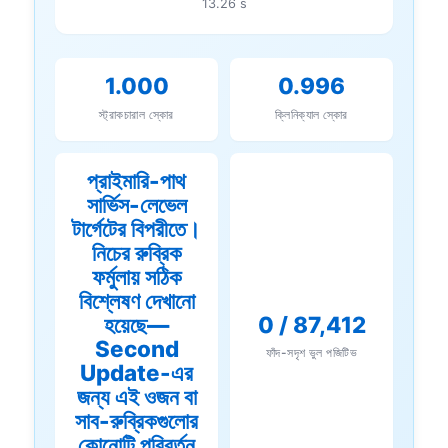
13.26 s
1.000
0.996
স্ট্রাকচারাল স্কোর
ক্লিনিক্যাল স্কোর
প্রাইমারি-পাথ
সার্ভিস-লেভেল
টার্গেটের বিপরীতে।
নিচের রুব্রিক
ফর্মুলায় সঠিক
বিশ্লেষণ দেখানো
হয়েছে—
0 / 87,412
Second
ফাঁদ-সদৃশ ভুল পজিটিভ
Update-এর
জন্য এই ওজন বা
সাব-রুব্রিকগুলোর
কোনোটি পরিবর্তন