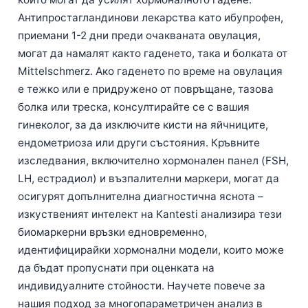
Антипростагландинови лекарства като ибупрофен,
приемани 1-2 дни преди очакваната овулация,
могат да намалят както гаденето, така и болката от
Mittelschmerz. Ако гаденето по време на овулация
е тежко или е придружено от повръщане, тазова
болка или треска, консултирайте се с вашия
гинеколог, за да изключите кисти на яйчниците,
ендометриоза или други състояния. Кръвните
изследвания, включително хормонален панел (FSH,
LH, естрадиол) и възпалителни маркери, могат да
осигурят допълнителна диагностична яснота –
изкуственият интелект на Kantesti анализира тези
биомаркерни връзки едновременно,
идентифицирайки хормонални модели, които може
да бъдат пропуснати при оценката на
индивидуалните стойности. Научете повече за
нашия подход за многопараметричен анализ в