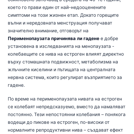
което го прави един от най-недооценените
симптоми на този жизнен етап. Докато горещите
вълни и нередовната менструация получават
значително внимание, отговорът на
Перименопаузата причинява ли гадене
е добре
установена в изследванията на менопаузата -
колебаещите се нива на естроген влияят директно
върху стомашната подвижност, метаболизма на
жлъчните киселини и пътищата на централната
нервна система, които регулират възприятието за
гадене.
По време на перименопаузата нивата на естроген
се колебаят непредсказуемо, вместо да намаляват
постоянно. Тези непостоянни колебания – понякога
водещи до пикове на естроген, по-високи от
нормалните репродуктивни нива – създават ефект