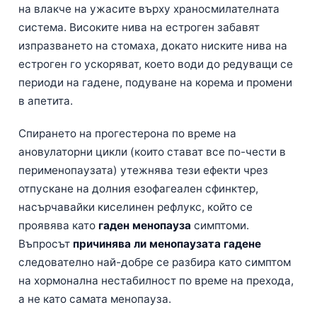
на влакче на ужасите върху храносмилателната
система. Високите нива на естроген забавят
изпразването на стомаха, докато ниските нива на
естроген го ускоряват, което води до редуващи се
периоди на гадене, подуване на корема и промени
в апетита.
Спирането на прогестерона по време на
ановулаторни цикли (които стават все по-чести в
перименопаузата) утежнява тези ефекти чрез
отпускане на долния езофагеален сфинктер,
насърчавайки киселинен рефлукс, който се
проявява като
гаден менопауза
симптоми.
Въпросът
причинява ли менопаузата гадене
следователно най-добре се разбира като симптом
на хормонална нестабилност по време на прехода,
а не като самата менопауза.