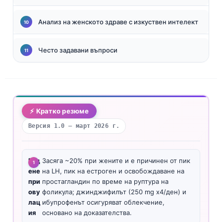
Анализ на женското здраве с изкуствен интелект
Често задавани въпроси
⚡ Кратко резюме
Версия 1.0 — март 2026 г.
Гад
Засяга ~20% при жените и е причинен от пик
ене
на LH, пик на естроген и освобождаване на
при
простагландин по време на руптура на
ову
фоликула; джинджифилът (250 mg x4/ден) и
лац
ибупрофенът осигуряват облекчение,
ия
основано на доказателства.