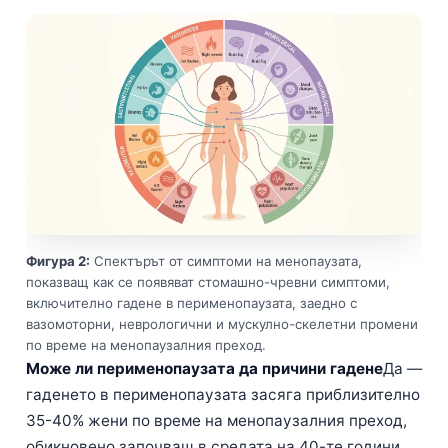
Фигура 2:
Спектърът от симптоми на менопаузата,
показващ как се появяват стомашно-чревни симптоми,
включително гадене в перименопаузата, заедно с
вазомоторни, неврологични и мускулно-скелетни промени
по време на менопаузалния преход.
Може ли перименопаузата да причини гадене
Да —
гаденето в перименопаузата засяга приблизително
35-40% жени по време на менопаузалния преход,
обикновено започващ в средата на 40-те години,