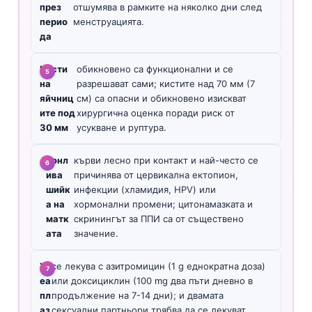
през
отшумява в рамките на няколко дни след
перио
менструацията.
да
Кисти
обикновено са функционални и се
на
разрешават сами; кистите над 70 мм (7
яйчниц
см) са опасни и обикновено изискват
ите под
хирургична оценка поради риск от
30 мм
усукване и руптура.
A
ронл
кърви лесно при контакт и най-често се
ива
причинява от цервикална ектопион,
шийк
инфекции (хламидия, HPV) или
а на
хормонални промени; цитонамазката и
матк
скринингът за ППИ са от съществено
ата
значение.
Ур
се лекува с азитромицин (1 g еднократна доза)
еа
или доксициклин (100 mg два пъти дневно в
пл
продължение на 7-14 дни); и двамата
аз
сексуални партньори трябва да се лекуват