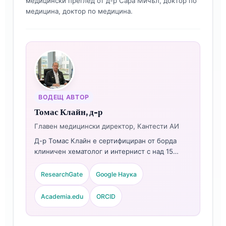
медицински преглед от д-р Сара Мичъл, доктор по
медицина, доктор по медицина.
ВОДЕЩ АВТОР
Томас Клайн, д-р
Главен медицински директор, Кантести АИ
Д-р Томас Клайн е сертифициран от борда
клиничен хематолог и интернист с над 15
години опит в лабораторната медицина,
диагностиката на репродуктивното здраве и
ResearchGate
Google Наука
клиничния анализ с подпомагане от ИИ. Като
главен медицински директор в Kantesti AI, той
Academia.edu
ORCID
осигурява клиничен надзор върху
медицинската точност на патентованата
невронна мрежа. Д-р Клайн е публикувал