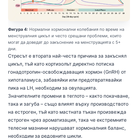
Frysk
Esperanto
Беларуская мова
Фигура 4:
Нормални хормонални колебания по време на
менструалния цикъл и често срещани проблеми, които
Татар теле
могат да доведат до закъснение на менструацията с 5+
Кыргызча
дни.
Стресът е втората най-честа причина за закъснял
ئۇيغۇرچە
цикъл, тъй като кортизолът директно потиска
Cebuano
гонадотропин-освобождаващия хормон (GnRH) от
Basa Jawa
хипоталамуса, забавяйки или предотвратявайки
ພາສາລາວ
пика на LH, необходим за овулацията.
Значителните промени в теглото – както покачване,
Монгол
така и загуба – също влияят върху производството
Afrikaans
на естроген, тъй като мастната тъкан произвежда
العربية المغربية
естроген чрез ароматизация, така че екстремните
телесни мазнини нарушават хормоналния баланс,
Occitan
необходим за редовните цикли.