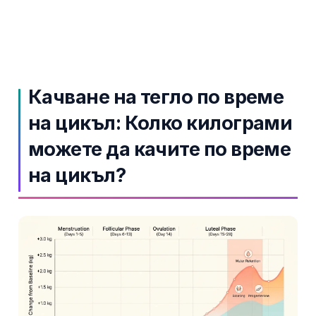
தமிழ்
తెలుగు
मराठी
اردو
Качване на тегло по време
বাংলা
на цикъл: Колко килограми
Shqip
можете да качите по време
Magyar
на цикъл?
Slovenščina
한국어
Polski
Lietuvių kalba
Русский
ქართული