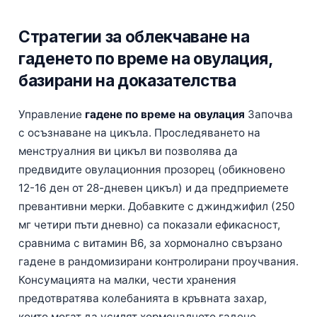
Стратегии за облекчаване на
гаденето по време на овулация,
базирани на доказателства
Управление
гадене по време на овулация
Започва
с осъзнаване на цикъла. Проследяването на
менструалния ви цикъл ви позволява да
предвидите овулационния прозорец (обикновено
12-16 ден от 28-дневен цикъл) и да предприемете
превантивни мерки. Добавките с джинджифил (250
мг четири пъти дневно) са показали ефикасност,
сравнима с витамин B6, за хормонално свързано
гадене в рандомизирани контролирани проучвания.
Консумацията на малки, чести хранения
предотвратява колебанията в кръвната захар,
които могат да усилят хормоналното гадене.