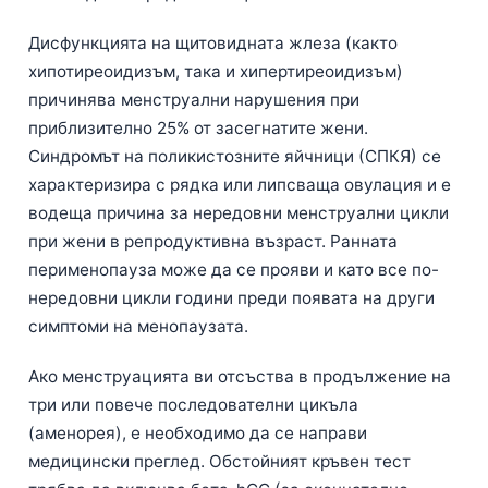
Gàidhlig
Euskara
Дисфункцията на щитовидната жлеза (както
хипотиреоидизъм, така и хипертиреоидизъм)
Македонски јазик
причинява менструални нарушения при
Latviešu valoda
приблизително 25% от засегнатите жени.
Galego
Синдромът на поликистозните яйчници (СПКЯ) се
অসমীয়া
характеризира с рядка или липсваща овулация и е
водеща причина за нередовни менструални цикли
සිංහල
при жени в репродуктивна възраст. Ранната
سنڌي
перименопауза може да се прояви и като все по-
پښتو
нередовни цикли години преди появата на други
симптоми на менопаузата.
Slovenčina
Ако менструацията ви отсъства в продължение на
Hrvatski
три или повече последователни цикъла
(аменорея), е необходимо да се направи
Suomi
медицински преглед. Обстойният кръвен тест
Қазақ тілі