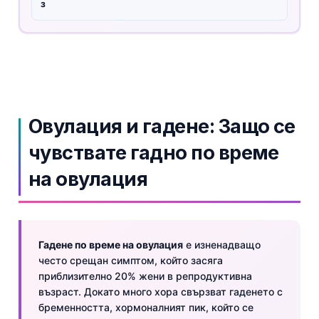
з
Овулация и гадене: Защо се
чувствате гадно по време
на овулация
Гадене по време на овулация
е изненадващо
често срещан симптом, който засяга
приблизително 20% жени в репродуктивна
възраст. Докато много хора свързват гаденето с
бременността, хормоналният пик, който се