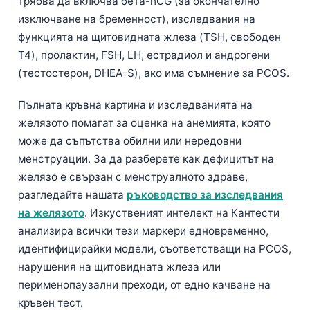
трябва да включва бета-hCG (за окончателно
Català
изключване на бременност), изследвания на
O‘zbekcha
функцията на щитовидната жлеза (TSH, свободен
T4), пролактин, FSH, LH, естрадиол и андрогени
Українська
(тестостерон, DHEA-S), ако има съмнение за PCOS.
አማርኛ
Kiswahili
Пълната кръвна картина и изследванията на
желязото помагат за оценка на анемията, която
ភាសាខ្មែរ
може да съпътства обилни или нередовни
ဗမာစာ
менструации. За да разберете как дефицитът на
ไทย
желязо е свързан с менструалното здраве,
Tagalog
разгледайте нашата
ръководство за изследвания
на желязото
. Изкуственият интелект на Кантести
Tiếng Việt
анализира всички тези маркери едновременно,
Bahasa Melayu
идентифицирайки модели, съответстващи на PCOS,
മലയാളം
нарушения на щитовидната жлеза или
перименопаузални преходи, от едно качване на
ಕನ್ನಡ
кръвен тест.
ગુજરાતી