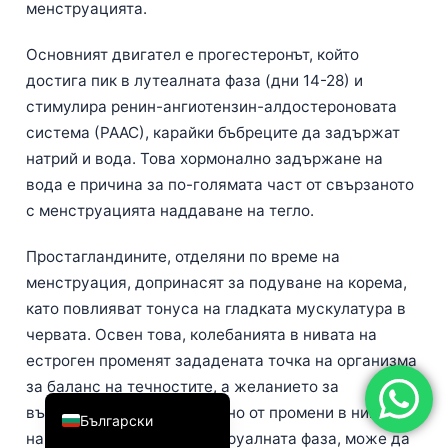
менструацията.
简体中文
Основният двигател е прогестеронът, който
Română
достига пик в лутеалната фаза (дни 14-28) и
Türkçe
стимулира ренин-ангиотензин-алдостероновата
Ελληνικά
система (РААС), карайки бъбреците да задържат
Português
натрий и вода. Това хормонално задържане на
вода е причина за по-голямата част от свързаното
Español
с менструацията наддаване на тегло.
Italiano
עִבְרִית
Простагландините, отделяни по време на
менструация, допринасят за подуване на корема,
Français
като повлияват тонуса на гладката мускулатура в
العربية
червата. Освен това, колебанията в нивата на
Deutsch
естроген променят зададената точка на организма
за баланс на течностите, а желанието за
English
въглехидрати, предизвикано от промени в нивата
Български
на серотонин в предменструалната фаза, може да