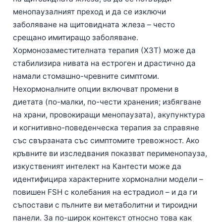
менопаузалният преход и да се изключи
заболяване на щитовидната жлеза – често
срещано имитиращо заболяване.
Хормонозаместителната терапия (ХЗТ) може да
стабилизира нивата на естроген и драстично да
намали стомашно-чревните симптоми.
Нехормоналните опции включват промени в
диетата (по-малки, по-чести хранения; избягване
на храни, провокиращи менопаузата), акупунктура
и когнитивно-поведенческа терапия за справяне
със свързаната със симптомите тревожност. Ако
кръвните ви изследвания показват перименопауза,
изкуственият интелект на Кантести може да
идентифицира характерните хормонални модели –
повишен FSH с колебания на естрадиол – и да ги
съпостави с пълните ви метаболитни и тироидни
панели. За по-широк контекст относно това как