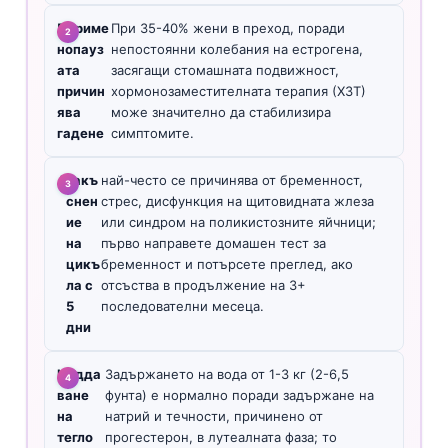
Периме
При 35-40% жени в преход, поради
нопауз
непостоянни колебания на естрогена,
ата
засягащи стомашната подвижност,
причин
хормонозаместителната терапия (ХЗТ)
ява
може значително да стабилизира
гадене
симптомите.
A
закъ
най-често се причинява от бременност,
снен
стрес, дисфункция на щитовидната жлеза
ие
или синдром на поликистозните яйчници;
на
първо направете домашен тест за
цикъ
бременност и потърсете преглед, ако
ла с
отсъства в продължение на 3+
5
последователни месеца.
дни
Надда
Задържането на вода от 1-3 кг (2-6,5
ване
фунта) е нормално поради задържане на
на
натрий и течности, причинено от
тегло
прогестерон, в лутеалната фаза; то