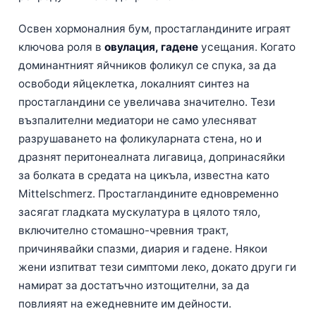
Освен хормоналния бум, простагландините играят
ключова роля в
овулация, гадене
усещания. Когато
доминантният яйчников фоликул се спука, за да
освободи яйцеклетка, локалният синтез на
простагландини се увеличава значително. Тези
възпалителни медиатори не само улесняват
разрушаването на фоликуларната стена, но и
дразнят перитонеалната лигавица, допринасяйки
за болката в средата на цикъла, известна като
Mittelschmerz. Простагландините едновременно
засягат гладката мускулатура в цялото тяло,
включително стомашно-чревния тракт,
причинявайки спазми, диария и гадене. Някои
жени изпитват тези симптоми леко, докато други ги
намират за достатъчно изтощителни, за да
повлияят на ежедневните им дейности.