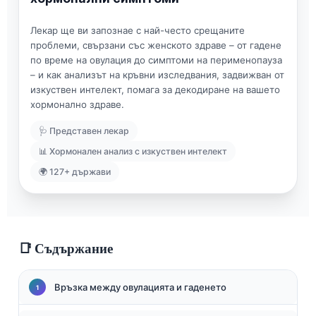
Лекар ще ви запознае с най-често срещаните
проблеми, свързани със женското здраве – от гадене
по време на овулация до симптоми на перименопауза
– и как анализът на кръвни изследвания, задвижван от
изкуствен интелект, помага за декодиране на вашето
хормонално здраве.
🩺 Представен лекар
📊 Хормонален анализ с изкуствен интелект
🌍 127+ държави
📑 Съдържание
Връзка между овулацията и гаденето