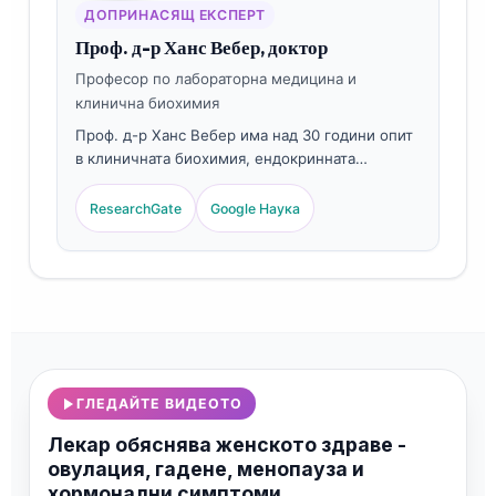
ДОПРИНАСЯЩ ЕКСПЕРТ
Проф. д-р Ханс Вебер, доктор
Професор по лабораторна медицина и
клинична биохимия
Проф. д-р Ханс Вебер има над 30 години опит
в клиничната биохимия, ендокринната
лабораторна медицина и изследванията на
хормонални биомаркери. Бивш президент на
ResearchGate
Google Наука
Германското дружество за клинична химия,
той е специализиран в репродуктивни
ендокринни панели, анализ на функцията на
щитовидната жлеза и стандартизация на
биомаркери за женското здраве.
ГЛЕДАЙТЕ ВИДЕОТО
Лекар обяснява женското здраве -
овулация, гадене, менопауза и
хормонални симптоми