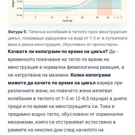
Čeština
日本語
Eesti
Фигура 5:
Типични колебания в теглото през менструалния
Azərbaycan dili
цикъл, показващи задържане на вода от 1-3 кг в лутеалната
Bosanski
фаза и ранна менструация, обусловено от прогестерон.
Качвате ли килограми по време на цикъл?
Да -
Svenska
временното покачване на тегло по време на
Српски језик
менструация е нормална физиологична реакция, а
Íslenska
не натрупване на мазнини.
Колко килограми
можете да качите по време на цикъл
варира при
Հայերեն
различните жени, но повечето жени изпитват
Bahasa Indonesia
колебания в теглото от 1-3 кг (2-6,5 паунда) в дните
हिन्दी
преди и по време на менструацията си. Това е
Nederlands
предимно водно тегло, обусловено от хормонални
механизми, които се отстраняват естествено в
Dansk
рамките на няколко дни след началото на
فارسی