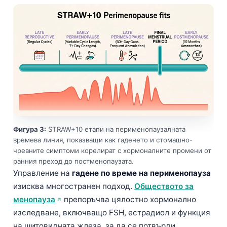
Фигура 3:
STRAW+10 етапи на перименопаузалната
времева линия, показващи как гаденето и стомашно-
чревните симптоми корелират с хормоналните промени от
ранния преход до постменопаузата.
Управление на
гадене по време на перименопауза
изисква многостранен подход.
Обществото за
менопауза
препоръчва цялостно хормонално
изследване, включващо FSH, естрадиол и функция
на щитовидната жлеза, за да се потвърди