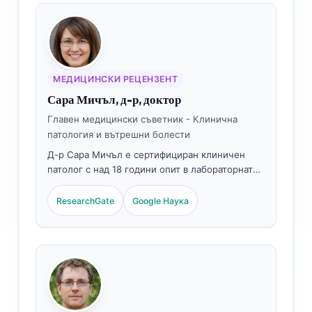
обширно относно интерпретацията на
хормонални биомаркери и анализа на панели
за женско здраве по теми от лабораторната
медицина.
МЕДИЦИНСКИ РЕЦЕНЗЕНТ
Сара Мичъл, д-р, доктор
Главен медицински съветник - Клинична
патология и вътрешни болести
Д-р Сара Мичъл е сертифициран клиничен
патолог с над 18 години опит в лабораторната
медицина и диагностиката на репродуктивното
здраве. Тя притежава специализирани
ResearchGate
Google Наука
сертификати по клинична химия и има
обширни публикации върху хормонални
биомаркерни панели и гинекологичен
лабораторен анализ в клиничната практика.