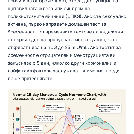
причинява от бременност, стрес, дисфункция на
щитовидната жлеза или синдром на
поликистозните яйчници (СПКЯ). Ако сте сексуално
активна, първо направете домашен тест за
бременност – съвременните тестове са надеждни
от първия ден на пропусната менструация, като
откриват нива на hCG до 25 mIU/mL. Ако тестът за
бременност е отрицателен и менструацията ви
закъснява с 5 дни, няколко други хормонални и
лайфстайл фактори заслужават внимание, преди
да се притеснявате.
Norsk bokmål
Ślōnskŏ gŏdka