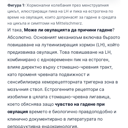
Фигура 1:
Хормонални колебания през менструалния
цикъл, илюстриращи пика на LH и пика на естрогена по
време на овулация, които допринасят за гадене в средата
на цикъла и симптоми на Mittelschmerz.
И така,
Може ли овулацията да причини гадене
?
Абсолютно. Основният механизъм включва бързото
повишаване на лутеинизиращия хормон (LH), който
предизвиква овулация. Това повишаване на LH,
комбинирано с едновременен пик на естроген,
влияе директно върху стомашно-чревния тракт,
като променя чревната подвижност и
сенсибилизира хеморецепторната тригерна зона в
мозъчния ствол. Естрогенните рецептори са
изобилни в цялата стомашно-чревна лигавица,
което обяснява защо
чувство на гадене при
овулация
времето е биологично правдоподобно и
клинично документирано в литературата по
репродуктивна ендокринология.