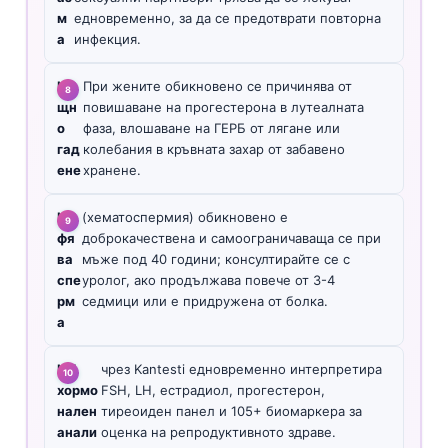
м
едновременно, за да се предотврати повторна
а
инфекция.
Но
При жените обикновено се причинява от
щн
повишаване на прогестерона в лутеалната
о
фаза, влошаване на ГЕРБ от лягане или
гад
колебания в кръвната захар от забавено
ене
хранене.
Ка
(хематоспермия) обикновено е
фя
доброкачествена и самоограничаваща се при
ва
мъже под 40 години; консултирайте се с
спе
уролог, ако продължава повече от 3-4
рм
седмици или е придружена от болка.
а
ИИ
чрез Kantesti едновременно интерпретира
хормо
FSH, LH, естрадиол, прогестерон,
нален
тиреоиден панел и 105+ биомаркера за
анали
оценка на репродуктивното здраве.