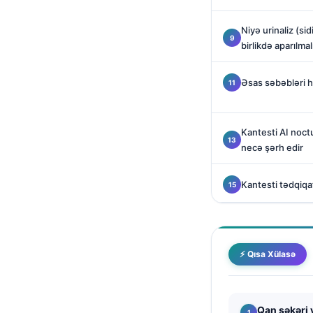
Català
Niyə urinaliz (sid
O‘zbekcha
birlikdə aparılmal
Українська
አማርኛ
Əsas səbəbləri h
Kiswahili
ភាសាខ្មែរ
Kantesti AI noctu
necə şərh edir
ဗမာစာ
ไทย
Kantesti tədqiqa
Tagalog
Tiếng Việt
Bahasa Melayu
⚡ Qısa Xülasə
മലയാളം
ಕನ್ನಡ
Qan şəkəri 
ગુજરાતી