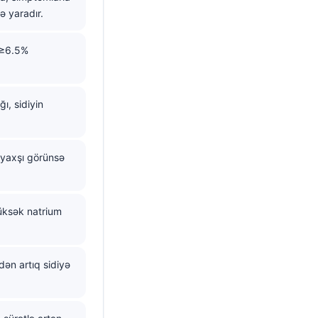
 yaradır.
 ≥6.5%
ı, sidiyin
 yaxşı görünsə
yüksək natrium
ən artıq sidiyə