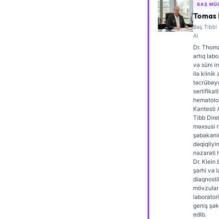
BAŞ MÜ
Frysk
Tomas 
Esperanto
Baş Tibbi
AI
Беларуская мова
Dr. Thoma
artıq labo
Татар теле
və süni i
ilə klinik
Кыргызча
təcrübəyə
ئۇيغۇرچە
sertifikatl
hematoloq
Cebuano
Kantesti 
Tibb Dire
Basa Jawa
məxsusi 
şəbəkənin
ພາສາລາວ
dəqiqliyin
nəzarəti 
Монгол
Dr. Klein
şərhi və 
Afrikaans
diaqnosti
العربية المغربية
mövzular
laboratori
Occitan
geniş şək
edib.