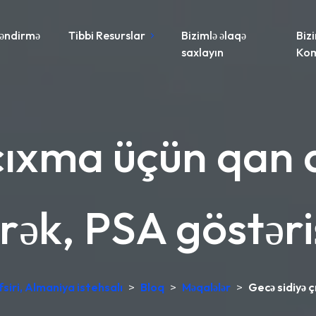
əndirmə
Tibbi Resurslar
Bizimlə əlaqə
Biz
saxlayın
Ko
çıxma üçün qan an
rək, PSA göstəriş
siri, Almaniya istehsalı
>
Bloq
>
Məqalələr
>
Gecə sidiyə ç