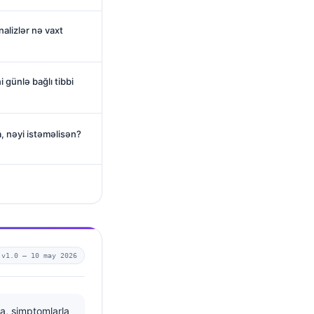
alizlər nə vaxt
 günlə bağlı tibbi
a, nəyi istəməlisən?
v1.0 —
10 may 2026
, simptomlarla