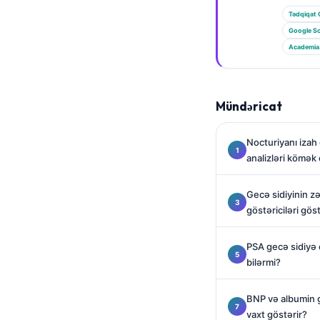
Gàidhlig
Tədqiqat 
Euskara
Google Sc
Македонски јазик
Academia
Latviešu valoda
Galego
Mündəricat
অসমীয়া
සිංහල
Nocturiyanı iza
analizləri kömək 
سنڌي
پښتو
Gecə sidiyinin z
göstəriciləri gös
Slovenčina
PSA gecə sidiyə
Hrvatski
bilərmi?
Suomi
BNP və albumin 
Қазақ тілі
vaxt göstərir?