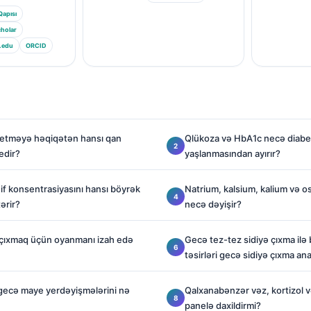
Qapısı
holar
.edu
ORCID
h etməyə həqiqətən hansı qan
Qlükoza və HbA1c necə diabeti
edir?
yaşlanmasından ayırır?
əif konsentrasiyasını hansı böyrək
Natrium, kalsium, kalium və o
tərir?
necə dəyişir?
 çıxmaq üçün oyanmanı izah edə
Gecə tez-tez sidiyə çıxma ilə
təsirləri gecə sidiyə çıxma an
gecə maye yerdəyişmələrini nə
Qalxanabənzər vəz, kortizol 
panelə daxildirmi?