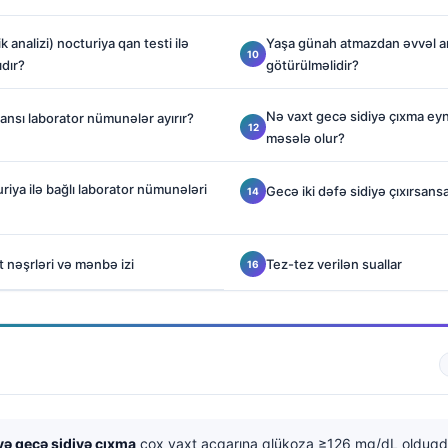
ik analizi) nocturiya qan testi ilə
Yaşa günah atmazdan əvvəl an
ıdır?
götürülməlidir?
Nə vaxt gecə sidiyə çıxma eyni
ansı laborator nümunələr ayırır?
məsələ olur?
riya ilə bağlı laborator nümunələri
Gecə iki dəfə sidiyə çıxırsans
t nəşrləri və mənbə izi
Tez-tez verilən suallar
və gecə sidiyə çıxma
çox vaxt acqarına qlükoza ≥126 mg/dL olduqda