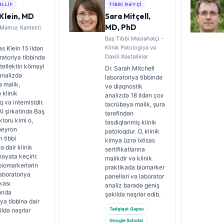
ƏLLIF
TIBBI RƏYÇI
Klein, MD
Sara Mitçell,
MD, PhD
 Məmur, Kantesti
Baş Tibbi Məsləhətçi -
Klinik Patologiya və
s Klein 15 ildən
Daxili Xəstəliklər
ratoriya tibbində
ntellektin köməyi
Dr. Sarah Mitchell
 analizdə
laboratoriya tibbində
 malik,
və diaqnostik
ı klinik
analizdə 18 ildən çox
 və internistdir.
təcrübəyə malik, şura
AI şirkətində Baş
tərəfindən
ktoru kimi o,
təsdiqlənmiş klinik
neyron
patoloqdur. O, klinik
 tibbi
kimya üzrə ixtisas
ə dair klinik
sertifikatlarına
həyata keçirir.
malikdir və klinik
 biomarkerlərin
praktikada biomarker
laboratoriya
panelləri və laborator
kası
analiz barədə geniş
ında
şəkildə nəşrlər edib.
ya tibbinə dair
Tədqiqat Qapısı
ildə nəşrlər
Google Scholar