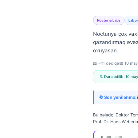
Nocturia Labs
Labor
Nocturiya çox vaxt
qazandırmaq əvəzi
oxuyasan.
📖 ~11 dəqiqə
📅
10 may
📝 Dərc edilib:
10 may
🔄 Son yenilənmə:
Bu bələdçi
Doktor Tom
Prof. Dr. Hans Weberin 
Norsk bokmål
Ślōnskŏ gŏdka