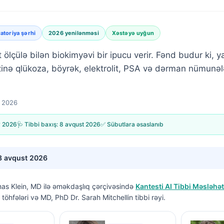
atoriya şərhi
2026 yenilənməsi
Xəstəyə uyğun
 ölçülə bilən biokimyəvi bir ipucu verir. Fənd budur ki, 
nə qlükoza, böyrək, elektrolit, PSA və dərman nümunələr
 2026
 2026
🩺 Tibbi baxış:
8 avqust 2026
✅ Sübutlara əsaslanıb
8 avqust 2026
as Klein, MD
ilə əməkdaşlıq çərçivəsində
Kantesti AI Tibbi Məsləhət
töhfələri və MD, PhD Dr. Sarah Mitchellin tibbi rəyi.