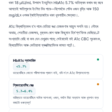
Gàidhlig
থকা 18 µIU/mL উপবাস ইনচুলিনে HbA1c 5.7% অতিক্ৰম কৰাৰ বহু বছৰ
Euskara
আগতেই ক্ষতিপূৰণৰ ইংগিত দিব পাৰে—বিশেষকৈ পেটৰ ওজন বৃদ্ধি আৰু 150
mg/dLৰ ওপৰৰ ট্ৰাইগ্লিচাৰাইড থকা ধূমপায়ীৰ ক্ষেত্ৰত।.
Македонски јазик
Latviešu valoda
A1c বিভ্ৰান্তিকৰ হ’ব পাৰে যেতিয়া ৰঙা তেজকণাৰ আয়ুস সলনি হয়। লৌহৰ
অভাৱ, শেহতীয়া তেজক্ষয়, বৃক্কৰ ৰোগ আৰু কিছুমান হিম’গ্ল’বিনৰ ভেৰিয়েণ্টে
Galego
সংখ্যাটো বেছি বা কম যেন দেখুৱাব পাৰে; সেইবাবেই মই A1c CBC সূচকাংক,
සිංහල
ক্ৰিয়েটিনিন আৰু কেতিয়াবা ফ্ৰুক্টোছামিনৰ কাষত পঢ়োঁ।.
سنڌي
پښتو
HbA1c স্বাভাৱিক
<5.7%
ডায়েবেটিছৰ কোনো পৰীক্ষাগাৰৰ প্ৰমাণ নাই, ধৰি ল’লে A1c বিশ্বাসযোগ্য
Slovenčina
Hrvatski
প্ৰিডায়েবেটিছ ৰেঞ্জ
Suomi
5.7–6.4%
ভৱিষ্যতে ডায়েবেটিছৰ অধিক আশংকা; ওজন, শুবলৈ দিয়া অভ্যাস আৰু ধূমপান বন্ধ
Қазақ тілі
কৰাটো গুৰুত্বপূৰ্ণ
Català