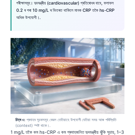
পৰীক্ষাসমূহ। হৃদযন্ত্ৰীয় (cardiovascular) প্ৰতিৰোধৰ বাবে, ফলাফল
0.2 ৰ পৰা 10 mg/L ৰ ভিতৰত থাকিলে মানক CRP তকৈ hs-CRP
অধিক উপযোগী।.
চিত্ৰ ৩:
প্ৰদাহৰ সূচকসমূহ কেৱল তেতিয়াহে উপযোগী যেতিয়া সময় আৰু পৰিস্থিতি
(context) স্পষ্ট থাকে।.
1 mg/L তকৈ কম hs-CRP এ কম প্ৰদাহজনিত হৃদযন্ত্ৰীয় ঝুঁকি সূচায়, 1–3