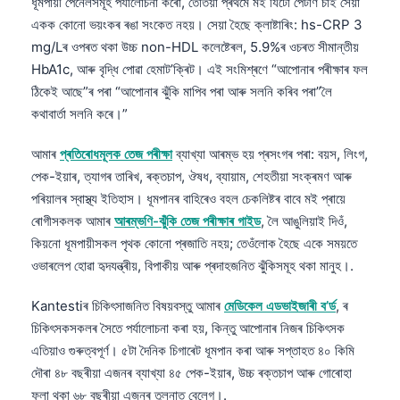
ধূমপায়ী পেনেলসমূহ পৰ্যালোচনা কৰোঁ, তেতিয়া প্ৰথমে মই যিটো পেটাৰ্ণ চাই সেয়া
একক কোনো ভয়ংকৰ ৰঙা সংকেত নহয়। সেয়া হৈছে ক্লাষ্টাৰিং: hs-CRP 3
mg/Lৰ ওপৰত থকা উচ্চ non-HDL কলেষ্টেৰল, 5.9%ৰ ওচৰত সীমান্তীয়
HbA1c, আৰু বৃদ্ধি পোৱা হেমাট’ক্ৰিট। এই সংমিশ্ৰণে “আপোনাৰ পৰীক্ষাৰ ফল
ঠিকেই আছে”ৰ পৰা “আপোনাৰ ঝুঁকি মাপিব পৰা আৰু সলনি কৰিব পৰা”লৈ
কথাবাৰ্তা সলনি কৰে।”
আমাৰ
প্ৰতিৰোধমূলক তেজ পৰীক্ষা
ব্যাখ্যা আৰম্ভ হয় প্ৰসংগৰ পৰা: বয়স, লিংগ,
পেক-ইয়াৰ, ত্যাগৰ তাৰিখ, ৰক্তচাপ, ঔষধ, ব্যায়াম, শেহতীয়া সংক্ৰমণ আৰু
পৰিয়ালৰ স্বাস্থ্য ইতিহাস। ধূমপানৰ বাহিৰেও বহল চেকলিষ্টৰ বাবে মই প্ৰায়ে
ৰোগীসকলক আমাৰ
আৰম্ভণি-ঝুঁকি তেজ পৰীক্ষাৰ গাইড
, লৈ আঙুলিয়াই দিওঁ,
কিয়নো ধূমপায়ীসকল পৃথক কোনো প্ৰজাতি নহয়; তেওঁলোক হৈছে একে সময়তে
ওভাৰলেপ হোৱা হৃদযন্ত্ৰীয়, বিপাকীয় আৰু প্ৰদাহজনিত ঝুঁকিসমূহ থকা মানুহ।.
Kantestiৰ চিকিৎসাজনিত বিষয়বস্তু আমাৰ
মেডিকেল এডভাইজাৰী ব’ৰ্ড
, ৰ
চিকিৎসকসকলৰ সৈতে পৰ্যালোচনা কৰা হয়, কিন্তু আপোনাৰ নিজৰ চিকিৎসক
এতিয়াও গুৰুত্বপূৰ্ণ। ৫টা দৈনিক চিগাৰেট ধূমপান কৰা আৰু সপ্তাহত ৪০ কিমি
দৌৰা ৪৮ বছৰীয়া এজনৰ ব্যাখ্যা ৪৫ পেক-ইয়াৰ, উচ্চ ৰক্তচাপ আৰু গোৰোহা
ফুলা থকা ৬৮ বছৰীয়া এজনৰ তুলনাত বেলেগ।.