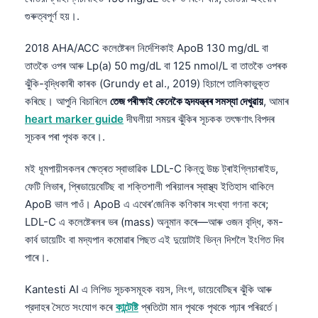
গুৰুত্বপূৰ্ণ হয়।.
2018 AHA/ACC কলেষ্টেৰল নিৰ্দেশিকাই ApoB 130 mg/dL বা
তাতকৈ ওপৰ আৰু Lp(a) 50 mg/dL বা 125 nmol/L বা তাতকৈ ওপৰক
ঝুঁকি-বৃদ্ধিকাৰী কাৰক (Grundy et al., 2019) হিচাপে তালিকাভুক্ত
কৰিছে। আপুনি বিচাৰিলে
তেজ পৰীক্ষাই কেনেকৈ হৃদযন্ত্ৰৰ সমস্যা দেখুৱায়
, আমাৰ
heart marker guide
দীঘলীয়া সময়ৰ ঝুঁকিৰ সূচকক তৎক্ষণাৎ বিপদৰ
সূচকৰ পৰা পৃথক কৰে।.
মই ধূমপায়ীসকলৰ ক্ষেত্ৰত স্বাভাৱিক LDL-C কিন্তু উচ্চ ট্ৰাইগ্লিচাৰাইড,
ফেটি লিভাৰ, প্ৰিডায়েবেটিছ বা শক্তিশালী পৰিয়ালৰ স্বাস্থ্য ইতিহাস থাকিলে
ApoB ভাল পাওঁ। ApoB এ এথেৰ’জেনিক কণিকাৰ সংখ্যা গণনা কৰে;
LDL-C এ কলেষ্টেৰলৰ ভৰ (mass) অনুমান কৰে—আৰু ওজন বৃদ্ধি, কম-
কাৰ্ব ডায়েটিং বা মদ্যপান কমোৱাৰ পিছত এই দুয়োটাই ভিন্ন দিশলৈ ইংগিত দিব
পাৰে।.
Kantesti AI এ লিপিড সূচকসমূহক বয়স, লিংগ, ডায়েবেটিছৰ ঝুঁকি আৰু
প্রদাহৰ সৈতে সংযোগ কৰে
কান্টেষ্টি
প্ৰতিটো মান পৃথকে পৃথকে পঢ়াৰ পৰিৱৰ্তে।