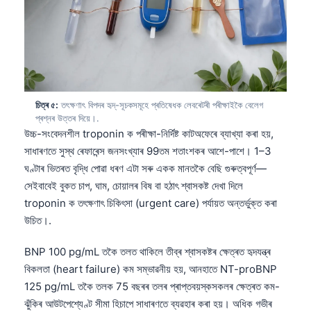
চিত্ৰ ৫:
তৎক্ষণাৎ বিপদৰ হৃদ্‌-সূচকসমূহে প্ৰতিষেধক লেবৰেটৰী পৰীক্ষাইকৈ বেলেগ
প্ৰশ্নৰ উত্তৰ দিয়ে।.
উচ্চ-সংবেদনশীল troponin ক পৰীক্ষা-নিৰ্দিষ্ট কাটঅফেৰে ব্যাখ্যা কৰা হয়,
সাধাৰণতে সুস্থ ৰেফাৰেন্স জনসংখ্যাৰ 99তম শতাংশকৰ আশে-পাশে। 1–3
ঘণ্টাৰ ভিতৰত বৃদ্ধি পোৱা ধৰণ এটা সৰু একক মানতকৈ বেছি গুৰুত্বপূৰ্ণ—
সেইবাবেই বুকত চাপ, ঘাম, চোয়ালৰ বিষ বা হঠাৎ শ্বাসকষ্ট দেখা দিলে
troponin ক তৎক্ষণাৎ চিকিৎসা (urgent care) পৰ্যায়ত অন্তৰ্ভুক্ত কৰা
উচিত।.
BNP 100 pg/mL তকৈ তলত থাকিলে তীব্ৰ শ্বাসকষ্টৰ ক্ষেত্ৰত হৃদযন্ত্ৰ
বিকলতা (heart failure) কম সম্ভাৱনীয় হয়, আনহাতে NT-proBNP
125 pg/mL তকৈ তলক 75 বছৰৰ তলৰ প্ৰাপ্তবয়স্কসকলৰ ক্ষেত্ৰত কম-
ঝুঁকিৰ আউটপেশ্যেণ্ট সীমা হিচাপে সাধাৰণতে ব্যৱহাৰ কৰা হয়। অধিক গভীৰ