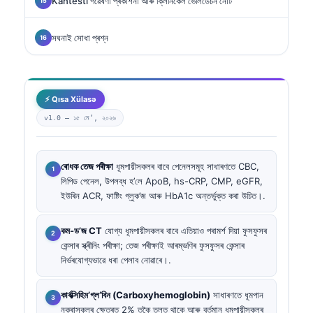
Kantesti গৱেষণা প্ৰকাশনা আৰু ক্লিনিকেল ভেলিডেচন নোট
সঘনাই সোধা প্ৰশ্ন
⚡ Qısa Xülasə
v1.0 —
১৫ মে’, ২০২৬
ৰোধক তেজ পৰীক্ষা
ধূমপায়ীসকলৰ বাবে পেনেলসমূহ সাধাৰণতে CBC,
লিপিড পেনেল, উপলব্ধ হ’লে ApoB, hs-CRP, CMP, eGFR,
ইউৰিন ACR, ফাষ্টিং গ্লুক’জ আৰু HbA1c অন্তৰ্ভুক্ত কৰা উচিত।.
কম-ড’জ CT
যোগ্য ধূমপায়ীসকলৰ বাবে এতিয়াও পৰামৰ্শ দিয়া ফুসফুসৰ
কেন্সাৰ স্ক্ৰীনিং পৰীক্ষা; তেজ পৰীক্ষাই আৰম্ভণিৰ ফুসফুসৰ কেন্সাৰ
নিৰ্ভৰযোগ্যভাৱে ধৰা পেলাব নোৱাৰে।.
কাৰ্বক্সিহিম’গ্ল’বিন (Carboxyhemoglobin)
সাধাৰণতে ধূমপান
নকৰাসকলৰ ক্ষেত্ৰত 2% তকৈ তলত থাকে আৰু বৰ্তমান ধূমপায়ীসকলৰ