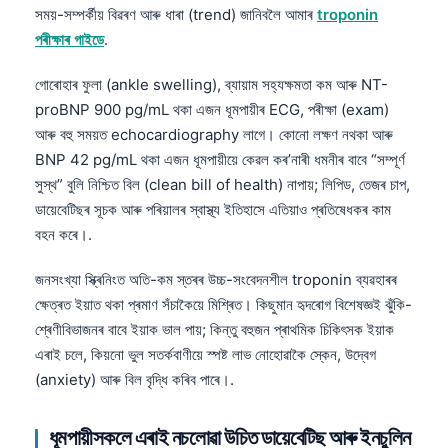
সময়-সম্পৰ্কীয় বিৱৰণ আৰু ধাৰা (trend) জানিবলৈ আমাৰ
troponin
পৰীক্ষাৰ গাইডে
.
গোৰোহাৰ ফুলা (ankle swelling), ব্যায়াম সহ্যক্ষমতা কম আৰু NT-
proBNP 900 pg/mL থকা এজন ধূমপায়ীৰ ECG, পৰীক্ষা (exam)
আৰু বহু সময়ত echocardiography লাগে। কোনো লক্ষণ নথকা আৰু
BNP 42 pg/mL থকা এজন ধূমপায়ীয়ে কেৱল কৰ’নাৰী ধমনীৰ বাবে “সম্পূৰ্ণ
সুস্থ” বুলি নিশ্চিত বিল (clean bill of health) নাপায়; লিপিড, তেজৰ চাপ,
ডায়েবেটিছৰ সূচক আৰু পৰিয়ালৰ স্বাস্থ্য ইতিহাসে এতিয়াও প্ৰতিষেধকৰ কাম
বহন কৰে।.
জনসংখ্যা স্ক্ৰিনিংত অতি-কম স্তৰৰ উচ্চ-সংবেদনশীল troponin ব্যৱহাৰৰ
ক্ষেত্ৰত ইয়াত থকা প্ৰমাণ সঁচাকৈয়ে মিশ্ৰিত। কিছুমান হৃদৰোগ বিশেষজ্ঞই ঝুঁকি-
শ্ৰেণীবিভাজনৰ বাবে ইয়াক ভাল পায়; কিন্তু বহুজন প্ৰাথমিক চিকিৎসক ইয়াক
এৰাই চলে, কিয়নো ভুল সতৰ্কবাণীয়ে স্পষ্ট লাভ নোহোৱাকৈ স্কেন, উদ্বেগ
(anxiety) আৰু বিল বৃদ্ধি কৰিব পাৰে।.
ধূমপায়ীসকলে এৰাই নচলোৱা উচিত ডায়েবেটিছ আৰু ইনচুলিন