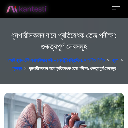
ধূমপায়ীসকলৰ বাবে প্ৰতিষেধক তেজ পৰীক্ষা:
গুৰুত্বপূৰ্ণ লেবসমূহ
এআই ব্লাড টেষ্ট এনালাইজাৰ ফ্ৰী – লেব ইন্টাৰপ্ৰিটেচন, জাৰ্মানীত নিৰ্মিত
>
ব্লগ
>
প্ৰবন্ধ
>
ধূমপায়ীসকলৰ বাবে প্ৰতিষেধক তেজ পৰীক্ষা: গুৰুত্বপূৰ্ণ লেবসমূহ