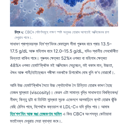
চিত্ৰ ২:
CBCৰ পেটাৰ্ণসমূহে লক্ষণ স্পষ্ট অনুভৱ হোৱাৰ আগতেই অক্সিজেনৰ চাপ
দেখুৱাব পাৰে।.
সাধাৰণ প্ৰাপ্তবয়স্ক হিম’গ্ল’বিনৰ ৰেফাৰেন্স সীমা পুৰুষৰ বাবে প্ৰায় 13.5–
17.5 g/dL আৰু মহিলাৰ বাবে 12.0–15.5 g/dL, যদিও স্থানীয় লেবৰেটৰীত
ভিন্নতা থাকিব পাৰে। পুৰুষৰ ক্ষেত্ৰত 52%ৰ ওপৰত বা মহিলাৰ ক্ষেত্ৰত
48%ৰ ওপৰত হেমাট’ক্ৰিটক মই অক্সিজেন সেচুৰেচন, শুই থকাৰ মান, উচ্চতা,
ঔষধ আৰু পানী/হাইড্ৰেচন পৰীক্ষা নকৰাকৈ চিগাৰেটৰ দোষ বুলি ক’ব নোৱাৰোঁ।.
আমি উচ্চ হেমাট’ক্ৰিটৰ সৈতে উচ্চ প্লেটলেটক লৈ চিন্তিত হোৱাৰ কাৰণ হৈছে
তেজৰ সান্দ্ৰতা (viscosity)। কেৱল এটা সামান্য বৃদ্ধি সাধাৰণতে বিৰক্তিকৰ/
নীৰস; কিন্তু দুটা বা তিনিটা সান্দ্ৰতা সূচক একেলগে আগবাঢ়িলে ক্লট হোৱাৰ ঝুঁকি
বেছি ঠেলিব পাৰে, বিশেষকৈ ৰক্তচাপ বা LDL-Cও যদি বৃদ্ধি পায়। আমাৰ
হিম’গ্ল’বিন আৰু ৰঙা তেজকণাৰ অমিল
এ কিয় CBCৰ অংশসমূহ কেতিয়াবা
মতানৈক্য দেখুৱায় সেয়া ব্যাখ্যা কৰে।.