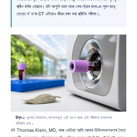
স্ক্ৰীন কৰিব নোৱাৰে। যদি আপুনি বয়স আৰু পেক-ইয়াৰ মানদণ্ড পূৰণ কৰে,
তেন্তে ল’ ড’জ CT এতিয়াও জীৱন ৰক্ষা কৰা স্ক্ৰীনিং পৰীক্ষা।.
চিত্ৰ ১:
ধূমপান নিবাৰণৰ পেনেলসমূহে এটা অংগ আৰু এটা পৰীক্ষাৰ ফলাফলৰ
বাহিৰলৈ চায়।.
মই Thomas Klein, MD, আৰু যেতিয়া আমি আমাৰ চিকিৎসকসকলৰ সৈতে