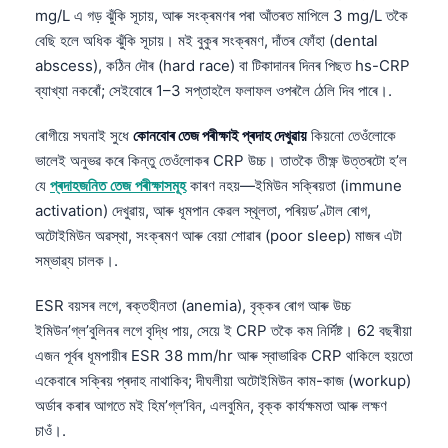
mg/L এ গড় ঝুঁকি সূচায়, আৰু সংক্ৰমণৰ পৰা আঁতৰত মাপিলে 3 mg/L তকৈ
বেছি হলে অধিক ঝুঁকি সূচায়। মই বুকুৰ সংক্ৰমণ, দাঁতৰ ফোঁহা (dental
abscess), কঠিন দৌৰ (hard race) বা টিকাদানৰ দিনৰ পিছত hs-CRP
ব্যাখ্যা নকৰোঁ; সেইবোৰে 1–3 সপ্তাহলৈ ফলাফল ওপৰলৈ ঠেলি দিব পাৰে।.
ৰোগীয়ে সঘনাই সুধে
কোনবোৰ তেজ পৰীক্ষাই প্ৰদাহ দেখুৱায়
কিয়নো তেওঁলোকে
ভালেই অনুভৱ কৰে কিন্তু তেওঁলোকৰ CRP উচ্চ। তাতকৈ তীক্ষ্ণ উত্তৰটো হ’ল
যে
প্ৰদাহজনিত তেজ পৰীক্ষাসমূহ
কাৰণ নহয়—ইমিউন সক্ৰিয়তা (immune
activation) দেখুৱায়, আৰু ধূমপান কেৱল স্থূলতা, পৰিয়ড’ণ্টাল ৰোগ,
অটোইমিউন অৱস্থা, সংক্ৰমণ আৰু বেয়া শোৱাৰ (poor sleep) মাজৰ এটা
সম্ভাৱ্য চালক।.
ESR বয়সৰ লগে, ৰক্তহীনতা (anemia), বৃক্কৰ ৰোগ আৰু উচ্চ
ইমিউন’গ্ল’বুলিনৰ লগে বৃদ্ধি পায়, সেয়ে ই CRP তকৈ কম নিৰ্দিষ্ট। 62 বছৰীয়া
এজন পূৰ্বৰ ধূমপায়ীৰ ESR 38 mm/hr আৰু স্বাভাৱিক CRP থাকিলে হয়তো
একেবাৰে সক্ৰিয় প্ৰদাহ নাথাকিব; দীঘলীয়া অটোইমিউন কাম-কাজ (workup)
অর্ডাৰ কৰাৰ আগতে মই হিম’গ্ল’বিন, এলবুমিন, বৃক্ক কাৰ্যক্ষমতা আৰু লক্ষণ
চাওঁ।.