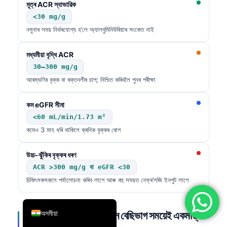
মূত্ৰ ACR স্বাভাৱিক
简体中文
<30 mg/g
Română
নমুনাৰ সময় নিৰ্ভৰযোগ্য হ’লে অ্যালবুমিনিউৰিয়াৰ সংকেত নাই
Türkçe
মধ্যমীয়া বৃদ্ধি ACR
Ελληνικά
30–300 mg/g
Português
আৰম্ভণিৰ বৃক্ক বা ৰক্তনলীৰ চাপ; নিশ্চিত কৰিবলৈ পুনৰ পৰীক্ষা
Español
কম eGFR সীমা
Italiano
<60 mL/min/1.73 m²
עִבְרִית
কমেও 3 মাহ ধৰি থাকিলে ক্ৰনিক বৃক্কৰ ৰোগ
Français
উচ্চ-ঝুঁকিৰ বৃক্কৰ ধৰণ
العربية
ACR >300 mg/g বা eGFR <30
Deutsch
চিকিৎসকসকলে পৰ্যালোচনা কৰিব লাগে আৰু বহু সময়ত নেফ্ৰ’লজি ইনপুট লাগে
English
অসমীয়া
যকৃত কাৰ্যক্ষমতা পৰীক্ষা: ধূমপান বেছিভাগ সময়েই একমাত্ৰ