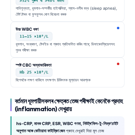
>52% পুৰুষ বা >48% মহিলা
পানিশূন্যতা, ধূমপান-সম্পৰ্কীয় হাইপ’ক্সিয়া, শ্বাস-নলীৰ বন্ধ (sleep apnea),
টেষ্ট’ষ্টেৰন বা ফুসফুসৰ ৰোগ বিবেচনা কৰক
উচ্চ WBC ধৰণ
11–15 ×10⁹/L
ধূমপান, সংক্ৰমণ, ষ্টেৰ’ইড বা প্ৰদাহ প্ৰতিফলিত কৰিব পাৰে; ডিফাৰেনশ্বিয়েলসহ
পুনৰ পৰীক্ষা কৰক
স্পষ্ট CBC অস্বাভাৱিকতা
Hb 25 ×10⁹/L
বিশেষকৈ লক্ষণ থাকিলে তৎক্ষণাৎ চিকিৎসক মূল্যায়ন আৱশ্যক
বৰ্তমান ধূমপায়ীসকলৰ ক্ষেত্ৰত তেজ পৰীক্ষাই কেনেকৈ প্রদাহ
(inflammation) দেখুৱায়
hs-CRP, মানক CRP, ESR, WBC গণনা, নিউট্ৰ’ফিল-টু-লিম্ফ’চাইট
অনুপাত আৰু কেতিয়াবা ফাইব্ৰিন’জেন
প্ৰদাহ দেখুৱাই দিয়া মূল তেজ