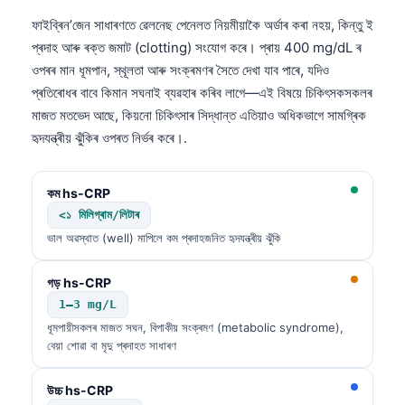
ফাইব্ৰিন’জেন সাধাৰণতে ৱেলনেছ পেনেলত নিয়মীয়াকৈ অর্ডাৰ কৰা নহয়, কিন্তু ই
প্ৰদাহ আৰু ৰক্ত জমাট (clotting) সংযোগ কৰে। প্ৰায় 400 mg/dL ৰ
ওপৰৰ মান ধূমপান, স্থূলতা আৰু সংক্ৰমণৰ সৈতে দেখা যাব পাৰে, যদিও
প্ৰতিৰোধৰ বাবে কিমান সঘনাই ব্যৱহাৰ কৰিব লাগে—এই বিষয়ে চিকিৎসকসকলৰ
মাজত মতভেদ আছে, কিয়নো চিকিৎসাৰ সিদ্ধান্ত এতিয়াও অধিকভাগে সামগ্ৰিক
হৃদযন্ত্ৰীয় ঝুঁকিৰ ওপৰত নিৰ্ভৰ কৰে।.
কম hs-CRP
<১ মিলিগ্ৰাম/লিটাৰ
ভাল অৱস্থাত (well) মাপিলে কম প্ৰদাহজনিত হৃদযন্ত্ৰীয় ঝুঁকি
গড় hs-CRP
1–3 mg/L
ধূমপায়ীসকলৰ মাজত সঘন, বিপাকীয় সংক্ৰমণ (metabolic syndrome),
বেয়া শোৱা বা মৃদু প্ৰদাহত সাধাৰণ
উচ্চ hs-CRP