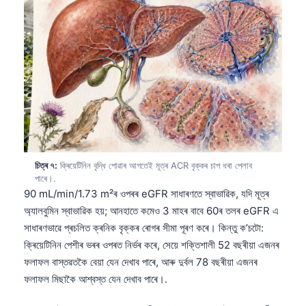
తెలుగు
मराठी
اردو
বাংলা
Shqip
Magyar
Slovenščina
চিত্ৰ ৭:
ক্ৰিয়েটিনিন বৃদ্ধি পোৱাৰ আগতেই মূত্ৰ ACR বৃক্কৰ চাপ ধৰা পেলাব
한국어
পাৰে।.
90 mL/min/1.73 m²ৰ ওপৰৰ eGFR সাধাৰণতে স্বাভাৱিক, যদি মূত্ৰ
Polski
অ্যালবুমিন স্বাভাৱিক হয়; আনহাতে কমেও 3 মাহৰ বাবে 60ৰ তলৰ eGFR এ
Lietuvių kalba
সাধাৰণভাৱে প্ৰচলিত ক্ৰনিক বৃক্কৰ ৰোগৰ সীমা পূৰণ কৰে। কিন্তু ক’চটো:
ক্ৰিয়েটিনিন পেশীৰ ভৰৰ ওপৰত নিৰ্ভৰ কৰে, সেয়ে শক্তিশালী 52 বছৰীয়া এজনৰ
Русский
ফলাফল বাস্তৱতকৈ বেয়া যেন দেখাব পাৰে, আৰু দুৰ্বল 78 বছৰীয়া এজনৰ
ქართული
ফলাফল মিছাকৈ আশ্বস্ত যেন দেখাব পাৰে।.
Čeština