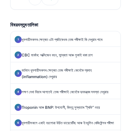
বিষয়বস্তুৰ তালিকা
ধূমপায়ীসকলৰ ক্ষেত্ৰত এটা প্ৰতিষেধক তেজ পৰীক্ষাই কি দেখুৱাব পাৰে
CBC মাৰ্কাৰ: অক্সিজেন বহন, সান্দ্ৰতা আৰু লুকাই থকা চাপ
বৰ্তমান ধূমপায়ীসকলৰ ক্ষেত্ৰত তেজ পৰীক্ষাই কেনেকৈ প্রদাহ
(inflammation) দেখুৱায়
লক্ষণ দেখা দিয়াৰ আগতেই তেজ পৰীক্ষাই কেনেকৈ হৃদযন্ত্ৰৰ সমস্যা দেখুৱায়
Troponin আৰু BNP: উপযোগী, কিন্তু সুস্থতাৰ “ট্ৰফি” নহয়
ধূমপায়ীসকলে এৰাই নচলোৱা উচিত ডায়েবেটিছ আৰু ইনচুলিন ৰেজিষ্টেন্সৰ পৰীক্ষা