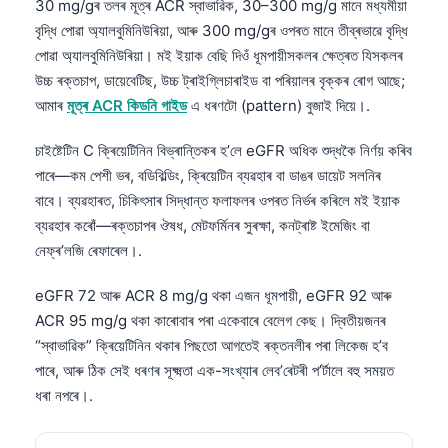
30 mg/gৰ তলৰ মূত্ৰ ACR স্বাভাৱিক, 30–300 mg/g মানে মধ্যমীয়া
日本語
বৃদ্ধি পোৱা অ্যালবুমিনিউৰিয়া, আৰু 300 mg/gৰ ওপৰত মানে তীব্ৰভাৱে বৃদ্ধি
Eesti
পোৱা অ্যালবুমিনিউৰিয়া। মই ইয়াক বেছি দিওঁ ধূমপায়ীসকলৰ ক্ষেত্ৰত যিসকলৰ
Azərbaycan dili
উচ্চ ৰক্তচাপ, ডায়েবেটিছ, উচ্চ ট্ৰাইগ্লিচাৰাইড বা পৰিয়ালৰ বৃক্কৰ ৰোগ আছে;
আমাৰ
মূত্ৰ ACR কিডনি গাইড
এ ধৰণটো (pattern) বুজাই দিয়ে।.
Bosanski
Svenska
চাইষ্টেটিন C ক্ৰিয়েটিনিন বিভ্ৰান্তিকৰ হ’লে eGFR অধিক শুদ্ধকৈ নিৰ্ণয় কৰিব
পাৰে—কম পেশী ভৰ, বডিবিল্ডিং, ক্ৰিয়েটিন ব্যৱহাৰ বা ডাঙৰ ডায়েট সলনিৰ
Српски језик
বাবে। ব্যৱহাৰত, চিকিৎসাৰ সিদ্ধান্ত ফলাফলৰ ওপৰত নিৰ্ভৰ কৰিলে মই ইয়াক
Íslenska
ব্যৱহাৰ কৰোঁ—ৰক্তচাপৰ ঔষধ, মেটফৰ্মিনৰ সুৰক্ষা, কনট্ৰাষ্ট ইমেজিং বা
Հայերեն
নেফ্ৰ’লজি ৰেফাৰেল।.
Bahasa Indonesia
eGFR 72 আৰু ACR 8 mg/g থকা এজন ধূমপায়ী, eGFR 92 আৰু
हिन्दी
ACR 95 mg/g থকা কাৰোবাৰ পৰা একেবাৰে বেলেগ কেছ। দ্বিতীয়জনৰ
Nederlands
“স্বাভাৱিক” ক্ৰিয়েটিনিন থকাৰ পিছতো আগতেই ৰক্তনলীৰ পৰা লিকেজ হ’ব
পাৰে, আৰু ঠিক সেই ধৰণৰ সূক্ষ্মতা এক-সংখ্যাৰ লেব’ৰেটৰী প’ৰ্টালে বহু সময়ত
Dansk
ধৰা নপৰে।.
Български
فارسی