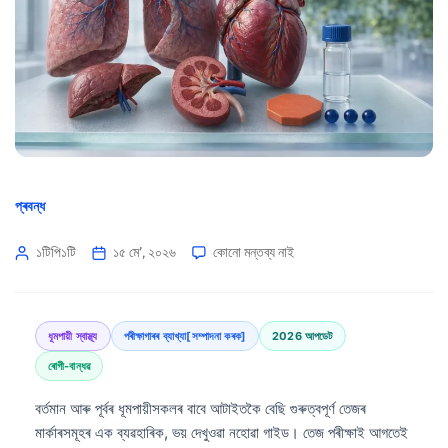
প্ৰবন্ধ
১টিপি১টি
১৫ মে’, ২০২৬
কোনো মন্তব্য নাই
ধূমপায়ী স্বাস্থ্য
পৰীক্ষাগাৰৰ ব্যাখ্যা[সম্পাদনা কৰক]
2026 আপডেট
ৰোগী-বান্ধৱ
বৰ্তমান আৰু পূৰ্বৰ ধূমপায়ীসকলৰ বাবে আটাইতকৈ বেছি গুৰুত্বপূৰ্ণ তেজৰ
মাৰ্কাৰসমূহৰ এক ব্যৱহাৰিক, ভয় দেখুওৱা নহোৱা গাইড। তেজ পৰীক্ষাই আগতেই