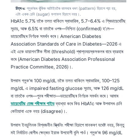
Frysk
চিত্ৰ ৬:
গ্লুক’জৰ ঝুঁকিক আটাইতকৈ ভালদৰে ধৰণ (pattern) হিচাপে পঢ়া হয়,
এটা একক চেনি (sugar) ফলাফল হিচাপে নহয়।.
Esperanto
HbA1c 5.7% তকৈ তলত থাকিলে স্বাভাৱিক, 5.7–6.4% এ প্ৰিডায়েবেটিছ
Беларуская мова
সূচায়, আৰু 6.5% বা তাতকৈ ওপৰ—নিশ্চিত (confirmed) হ’লে—
ডায়েবেটিছৰ নিৰ্ণয়ক সমৰ্থন কৰে। American Diabetes
Татар теле
Association Standards of Care in Diabetes—2026 এ
Кыргызча
এই একে ডায়াগন’ষ্টিক সীমা (threshold) প্ৰাপ্তবয়স্কসকলৰ বাবে ব্যৱহাৰ
ئۇيغۇرچە
কৰে (American Diabetes Association Professional
Practice Committee, 2026)।.
Cebuano
Basa Jawa
উপবাস গ্লুক’জ 100 mg/dL তকৈ তলত থাকিলে স্বাভাৱিক, 100–125
ພາສາລາວ
mg/dL এ impaired fasting glucose সূচায়, আৰু 126 mg/dL
বা তাতকৈ ওপৰ—পুনৰ পৰীক্ষাত—ডায়েবেটিছৰ নিৰ্ণয়ক সমৰ্থন কৰে। আমাৰ
Монгол
ডায়েবেটিছ তেজ পৰীক্ষাৰ গাইড
ব্যাখ্যা কৰে কিয় HbA1c আৰু উপবাসৰ চেনি
Afrikaans
কেতিয়াবা একে নহয় (disagree)।.
العربية المغربية
উপবাস ইনচুলিনক বিশ্বজনীন স্ক্ৰিনিং পৰীক্ষা হিচাপে মানকৰণ যথেষ্ট নহয়, কিন্তু
Occitan
মই নিৰ্বাচিত ৰোগীৰ ক্ষেত্ৰত ইয়াক উপযোগী বুলি পাওঁ। গ্লুক’জ 96 mg/dL