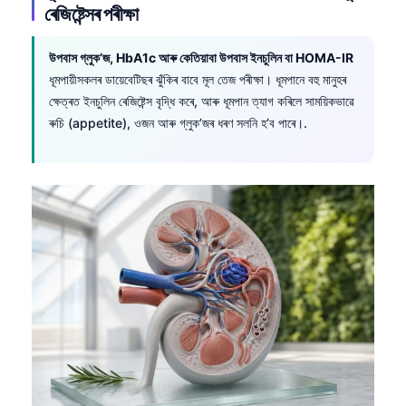
ৰেজিষ্টেন্সৰ পৰীক্ষা
উপবাস গ্লুক’জ, HbA1c আৰু কেতিয়াবা উপবাস ইনচুলিন বা HOMA-IR
ধূমপায়ীসকলৰ ডায়েবেটিছৰ ঝুঁকিৰ বাবে মূল তেজ পৰীক্ষা। ধূমপানে বহু মানুহৰ
ক্ষেত্ৰত ইনচুলিন ৰেজিষ্টেন্স বৃদ্ধি কৰে, আৰু ধূমপান ত্যাগ কৰিলে সাময়িকভাৱে
ৰুচি (appetite), ওজন আৰু গ্লুক’জৰ ধৰণ সলনি হ’ব পাৰে।.
Norsk bokmål
Ślōnskŏ gŏdka