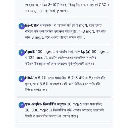
ক্ষেত্ৰত বহু সময়ত 3–10% থাকে, কিন্তু ইয়াৰ বাবে সাধাৰণ CBC ৰ
দৰে নহয়, co-oximetry লাগে।.
hs-CRP
সংক্রমণৰ পৰা আঁতৰত মাপিলে 1 mg/L তকৈ তলত
থাকিলে কম প্ৰদাহজনিত হৃদযন্ত্ৰৰ ঝুঁকি সূচায়, 1–3 mg/L গড় ঝুঁকি,
আৰু 3 mg/L তকৈ ওপৰত থাকিলে অধিক ঝুঁকি।.
ApoB
130 mg/dL বা তাতকৈ বেছি আৰু
Lp(a)
50 mg/dL
বা 125 nmol/L তাতকৈ বেছি—ডাঙৰ কলেষ্টেৰল সম্পৰ্কীয়
গাইডলাইনসমূহত এইবোৰ হৃদযন্ত্ৰৰ ঝুঁকি-বৃদ্ধিকাৰী মাৰ্কাৰ।.
HbA1c
5.7% তলত স্বাভাৱিক, 5.7–6.4% এ প্ৰি-ডাইবেটিছ
সূচায়, আৰু 6.5% বা তাতকৈ বেছি হলে নিশ্চিত হ’লে ডাইবেটিছ
নিৰ্ণয়ক সমৰ্থন কৰে।.
মূত্ৰ এলবুমিন- ক্ৰিয়েটিনিন অনুপাত
30 mg/g তলত স্বাভাৱিক;
30–300 mg/g এ ক্ৰিয়েটিনিন বৃদ্ধি পোৱাৰ আগতেই আৰম্ভণি
কিডনী বা ৰক্তনলীৰ আঘাত ধৰা পেলাব পাৰে।.