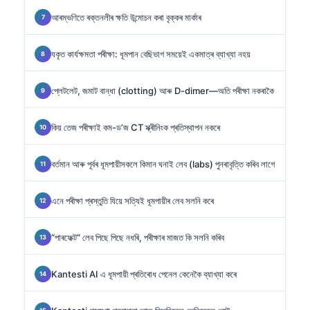
আৰম্ভণিতে ৰক্তনলীৰ ক্ষতি উন্মোচন কৰা বৃক্কৰ মাৰ্কাৰ
যকৃত কাৰ্যক্ষমতা পৰীক্ষা: ধূমপান বেছিভাগ সময়েই একমাত্ৰ ব্যাখ্যা নহয়
প্লেটলেট, জমাট বান্ধা (clotting) আৰু D-dimer—অতি পৰীক্ষা নকৰাকৈ
কিয় তেজ পৰীক্ষাই কম-ড’জ CT স্ক্ৰীনিংক প্ৰতিস্থাপন নকৰে
বৰ্তমান আৰু পূৰ্বৰ ধূমপায়ীসকলে কিমান ঘনাই লেব (labs) পুনৰাবৃত্তি কৰিব লাগে
এনে পৰীক্ষা প্ৰস্তুতি যিয়ে সত্যিই ধূমপায়ীৰ লেব সলনি কৰে
“পাৰফেক্ট” লেব পিছে পিছে নধৰি, পৰীক্ষাৰ মাজত কি সলনি কৰিব
Kantesti AI এ ধূমপায়ী প্ৰতিৰোধ পেনেল কেনেকৈ ব্যাখ্যা কৰে