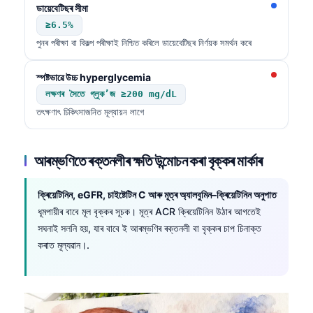
ডায়েবেটিছৰ সীমা
O‘zbekcha
≥6.5%
Українська
পুনৰ পৰীক্ষা বা বিকল্প পৰীক্ষাই নিশ্চিত কৰিলে ডায়েবেটিছৰ নিৰ্ণয়ক সমৰ্থন কৰে
አማርኛ
স্পষ্টভাৱে উচ্চ hyperglycemia
Kiswahili
লক্ষণৰ সৈতে গ্লুক’জ ≥200 mg/dL
ភាសាខ្មែរ
তৎক্ষণাৎ চিকিৎসাজনিত মূল্যায়ন লাগে
ဗမာစာ
ไทย
আৰম্ভণিতে ৰক্তনলীৰ ক্ষতি উন্মোচন কৰা বৃক্কৰ মাৰ্কাৰ
Tagalog
ক্ৰিয়েটিনিন, eGFR, চাইষ্টেটিন C আৰু মূত্ৰ অ্যালবুমিন–ক্ৰিয়েটিনিন অনুপাত
Tiếng Việt
ধূমপায়ীৰ বাবে মূল বৃক্কৰ সূচক। মূত্ৰ ACR ক্ৰিয়েটিনিন উঠাৰ আগতেই
Bahasa Melayu
সঘনাই সলনি হয়, যাৰ বাবে ই আৰম্ভণিৰ ৰক্তনলী বা বৃক্কৰ চাপ চিনাক্ত
മലയാളം
কৰাত মূল্যৱান।.
ಕನ್ನಡ
ગુજરાતી
தமிழ்