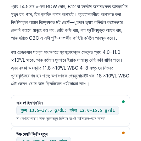
প্ৰায় 14.5%ৰ ওপৰত RDW লৌহ, B12 বা ফলেটৰ অসামঞ্জস্যৰ আৰম্ভণিৰ
সূত্ৰ হ’ব পাৰে, হিম’গ্ল’বিন কমাৰ আগতেই। ব্যৱহাৰকাৰীয়ে আপলোড কৰা
ৰিপ’ৰ্টসমূহৰ আমাৰ বিশ্লেষণত মই দেখোঁ—ধূমপান ত্যাগ কৰিবলৈ কঠোৰভাৱে
কেলৰি কমালে মানুহে কম খায়, বেছি কফি খায়, কম প্ৰ’টিনযুক্ত আহাৰ খায়,
আৰু হঠাতে CBC এ এটা পুষ্টি-সম্পৰ্কীয় কাহিনী ক’বলৈ আৰম্ভ কৰে।.
বগা তেজকণাৰ সংখ্যা সাধাৰণতে প্ৰাপ্তবয়স্কৰ ক্ষেত্ৰত প্ৰায় 4.0–11.0
×10⁹/L থাকে, আৰু বৰ্তমান ধূমপানে ইয়াক সামান্য বেছি কৰি ৰাখিব পাৰে।
জ্বৰ নথকা অৱস্থাত 11.8 ×10⁹/L WBC 4–8 সপ্তাহৰ ভিতৰত
পুনৰাবৃত্তিযোগ্য হ’ব পাৰে; অপৰিপক্ক গ্ৰেনুলোচাইট থকা 18 ×10⁹/L WBC
এটা বেলেগ ধৰণৰ আৰু ক্লিনিকেল পৰ্যালোচনা লাগে।.
সাধাৰণ হিম’গ্ল’বিন
পুৰুষ 13.5–17.5 g/dL; মহিলা 12.0–15.5 g/dL
সাধাৰণতে লক্ষণ আৰু সূচকসমূহ মিলিলে যথেষ্ট অক্সিজেন-বহন ক্ষমতা
উচ্চ হেমাট’ক্ৰিটৰ সূত্ৰ