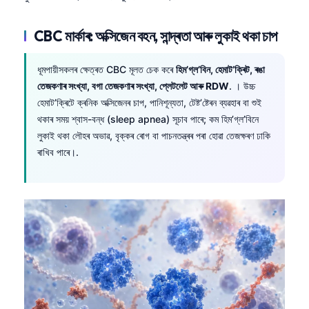
CBC মাৰ্কাৰ: অক্সিজেন বহন, সান্দ্ৰতা আৰু লুকাই থকা চাপ
ধূমপায়ীসকলৰ ক্ষেত্ৰত CBC মূলত চেক কৰে
হিম’গ্ল’বিন, হেমাট’ক্ৰিট, ৰঙা
তেজকণাৰ সংখ্যা, বগা তেজকণাৰ সংখ্যা, প্লেটলেট আৰু RDW
. । উচ্চ
হেমাট’ক্ৰিটে ক্ৰনিক অক্সিজেনৰ চাপ, পানিশূন্যতা, টেষ্ট’ষ্টেৰন ব্যৱহাৰ বা শুই
থকাৰ সময় শ্বাস-বন্ধ (sleep apnea) সূচাব পাৰে; কম হিম’গ্ল’বিনে
লুকাই থকা লৌহৰ অভাৱ, বৃক্কৰ ৰোগ বা পাচনতন্ত্ৰৰ পৰা হোৱা তেজক্ষৰণ ঢাকি
ৰাখিব পাৰে।.