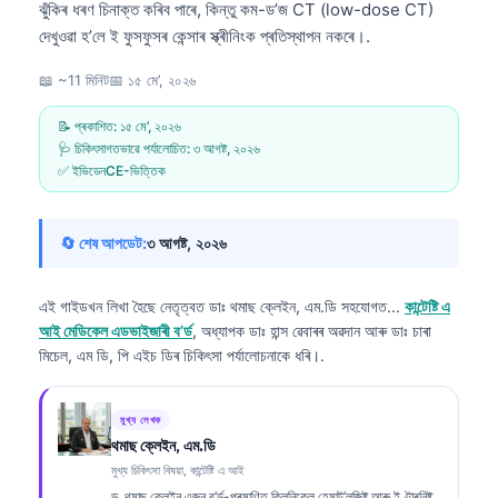
ঝুঁকিৰ ধৰণ চিনাক্ত কৰিব পাৰে, কিন্তু কম-ড’জ CT (low-dose CT)
দেখুওৱা হ’লে ই ফুসফুসৰ কেন্সাৰ স্ক্ৰীনিংক প্ৰতিস্থাপন নকৰে।.
📖 ~11 মিনিট
📅
১৫ মে’, ২০২৬
📝 প্ৰকাশিত:
১৫ মে’, ২০২৬
🩺 চিকিৎসাগতভাৱে পৰ্যালোচিত:
৩ আগষ্ট, ২০২৬
✅ ইভিডেনCE-ভিত্তিক
🔄 শেষ আপডেট:
৩ আগষ্ট, ২০২৬
এই গাইডখন লিখা হৈছে নেতৃত্বত
ডাঃ থমাছ ক্লেইন, এম.ডি
সহযোগত...
কান্টেষ্টি এ
আই মেডিকেল এডভাইজাৰী ব’ৰ্ড
, অধ্যাপক ডাঃ হান্স ৱেবাৰৰ অৱদান আৰু ডাঃ চাৰা
মিচেল, এম ডি, পি এইচ ডিৰ চিকিৎসা পৰ্যালোচনাকে ধৰি।.
মুখ্য লেখক
থমাছ ক্লেইন, এম.ডি
মুখ্য চিকিৎসা বিষয়া, কান্টেষ্টি এ আই
ড. থমাছ ক্লেইন এজন ব’ৰ্ড-প্ৰমাণিত ক্লিনিকেল হেমাট’লজিষ্ট আৰু ইণ্টাৰনিষ্ট,