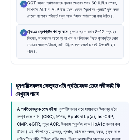
GGT
বহুজন প্ৰাপ্তবয়স্ক পুৰুষৰ ক্ষেত্ৰত প্ৰায় 60 IU/Lৰ ওপৰত,
বিশেষকৈ ALT বা ALP উচ্চ হ’লে, কেৱল “ধূমপানৰ প্ৰভাৱ” বুলি সহজ
লেবেল লগোৱাৰ পৰিৱৰ্তে যকৃত আৰু ঔষধৰ পৰ্যালোচনা কৰা উচিত।.
ট্ৰেণ্ডে স্নেপশ্বটক পৰাস্ত কৰে
: ধূমপান ত্যাগ কৰাৰ 8–12 সপ্তাহৰ
ভিতৰত, সংক্ৰমণৰ আৰোগ্য বা ঔষধৰ পৰিৱৰ্তনৰ পিছত পুনৰাবৃত্তি হোৱা
সামান্য অস্বাভাৱিকতা, এটা চিহ্নিত ফলাফলতকৈ বেছি উপযোগী হ’ব
পাৰে।.
ধূমপায়ীসকলৰ ক্ষেত্ৰত এটা প্ৰতিষেধক তেজ পৰীক্ষাই কি
দেখুৱাব পাৰে
A
প্ৰতিৰোধমূলক তেজ পৰীক্ষা
ধূমপায়ীসকলৰ বাবে সাধাৰণতে উপলব্ধ হ’লে
সম্পূৰ্ণ তেজ গণনা (CBC), লিপিড, ApoB বা Lp(a), hs-CRP,
CMP, eGFR, মূত্ৰ ACR, উপবাস গ্লুক’জ আৰু HbA1c কভাৰ কৰা
উচিত। এই পৰীক্ষাসমূহে হৃদযন্ত্ৰ, প্ৰদাহ, অক্সিজেন-বহন, যকৃত, বৃক্ক আৰু
ডাইবেটিছৰ ঝুঁকি চিহ্নিত কৰিব পাৰে, কিন্তু আৰম্ভণিৰ কেঞ্চাৰৰ বাবে ফুসফুস