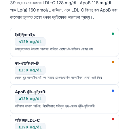
39 বছৰ বয়সৰ এজনৰ LDL-C 128 mg/dL, ApoB 118 mg/dL
আৰু Lp(a) 160 nmol/L থাকিলে, একে LDL-C কিন্তু কম ApoB থকা
কাৰোবাৰ তুলনাত বেলেগ ধৰণৰ প্ৰতিষেধক আলোচনা প্ৰাপ্য।.
ট্ৰাইগ্লিচাৰাইড
<150 mg/dL
উপযুক্তভাৱে উপবাস অৱস্থা থাকিলে ৰেম্নেণ্ট-কণিকাৰ বোজা কম
নন-এইচডিএল-চি
≥130 mg/dL
কেৱল মুঠ কলেষ্টেৰলেই বহু সময়ে এথেৰ’জেনিক কলেষ্টেৰল বোজা এৰি দিয়ে
ApoB ঝুঁকি-বৃদ্ধিকাৰী
≥130 mg/dL
কণিকাৰ সংখ্যা অধিক; নিৰ্দেশিকাই স্বীকৃত হৃদ্‌-ৰোগৰ ঝুঁকি-বৃদ্ধিকাৰী
অতি উচ্চ LDL-C
≥190 mg/dL