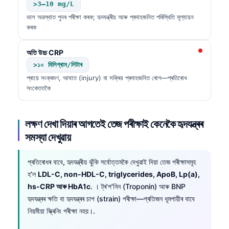
>3–10 mg/L
ভাল অৱস্থাত পুনৰ পৰীক্ষা কৰক; হৃদযন্ত্ৰীয় আৰু প্ৰদাহজনিত পৰিস্থিতি মূল্যায়ন
কৰক
অতি উচ্চ CRP
>১০ মিলিগ্ৰাম/লিটাৰ
প্ৰায়ে সংক্ৰমণ, আঘাত (injury) বা সক্ৰিয় প্ৰদাহজনিত ৰোগ—প্ৰতিৰোধ
সংকেততকৈ
লক্ষণ দেখা দিয়াৰ আগতেই তেজ পৰীক্ষাই কেনেকৈ হৃদযন্ত্ৰৰ
সমস্যা দেখুৱায়
প্ৰতিৰোধৰ বাবে, হৃদযন্ত্ৰীয় ঝুঁকি সৰ্বোত্তমকৈ দেখুৱাই দিয়া তেজ পৰীক্ষাসমূহ
হ’ল
LDL-C, non-HDL-C, triglycerides, ApoB, Lp(a),
hs-CRP আৰু HbA1c
. । ট্ৰ’প’নিন (Troponin) আৰু BNP
হৃদযন্ত্ৰৰ ক্ষতি বা হৃদযন্ত্ৰৰ চাপ (strain) পৰীক্ষা—প্ৰতিজন ধূমপায়ীৰ বাবে
নিয়মীয়া স্ক্ৰিনিং পৰীক্ষা নহয়।.