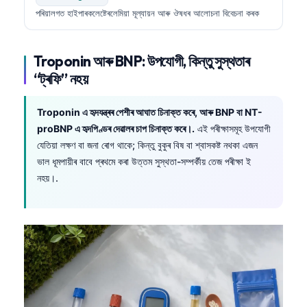
পৰিয়ালগত হাইপাৰকলেষ্টেৰলেমিয়া মূল্যায়ন আৰু ঔষধৰ আলোচনা বিবেচনা কৰক
Troponin আৰু BNP: উপযোগী, কিন্তু সুস্থতাৰ
“ট্ৰফি” নহয়
Troponin এ হৃদযন্ত্ৰৰ পেশীৰ আঘাত চিনাক্ত কৰে, আৰু BNP বা NT-
proBNP এ হৃদপিণ্ডৰ দেৱালৰ চাপ চিনাক্ত কৰে।.
এই পৰীক্ষাসমূহ উপযোগী
যেতিয়া লক্ষণ বা জনা ৰোগ থাকে; কিন্তু বুকুৰ বিষ বা শ্বাসকষ্ট নথকা এজন
ভাল ধূমপায়ীৰ বাবে প্ৰথমে কৰা উত্তম সুস্থতা-সম্পৰ্কীয় তেজ পৰীক্ষা ই
নহয়।.