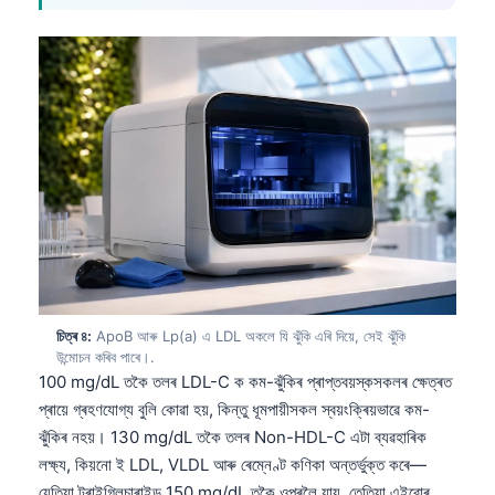
চিত্ৰ ৪:
ApoB আৰু Lp(a) এ LDL অকলে যি ঝুঁকি এৰি দিয়ে, সেই ঝুঁকি
উন্মোচন কৰিব পাৰে।.
100 mg/dL তকৈ তলৰ LDL-C ক কম-ঝুঁকিৰ প্ৰাপ্তবয়স্কসকলৰ ক্ষেত্ৰত
প্ৰায়ে গ্ৰহণযোগ্য বুলি কোৱা হয়, কিন্তু ধূমপায়ীসকল স্বয়ংক্ৰিয়ভাৱে কম-
ঝুঁকিৰ নহয়। 130 mg/dL তকৈ তলৰ Non-HDL-C এটা ব্যৱহাৰিক
লক্ষ্য, কিয়নো ই LDL, VLDL আৰু ৰেম্নেণ্ট কণিকা অন্তৰ্ভুক্ত কৰে—
যেতিয়া ট্ৰাইগ্লিচাৰাইড 150 mg/dL তকৈ ওপৰলৈ যায়, তেতিয়া এইবোৰ