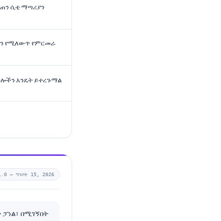
ጠን ሲቲ ማጣሪያን
ን የሚለውጥ የምርመራ
ፓነሎችን እንዴት ይተረጉማል
1.0 —
ግንቦት 15, 2026
 ፓነል፣ በሚገኝበት