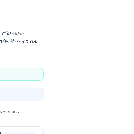
ር የሚያብራራ
 ዝቅተኛ-መጠን ሲቲ
ር ሃንስ ዌበር