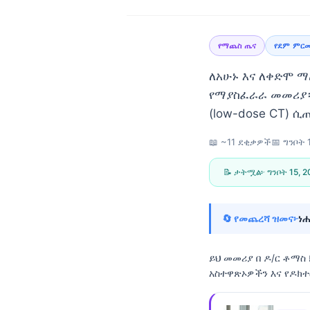
የማጨስ ጤና
የደም ምር
ለአሁኑ እና ለቀድሞ 
የማያስፈራራ መመሪያ። 
(low-dose CT) ሲ
📖 ~11 ደቂቃዎች
📅
ግንቦት 
📝 ታትሟል፦
ግንቦት 15, 
🔄 የመጨረሻ ዝመና፦
ነሐ
ይህ መመሪያ በ
ዶ/ር ቶማስ
አስተዋጽኦዎችን እና የዶክ
Norsk bokmål
Ślōnskŏ gŏdka