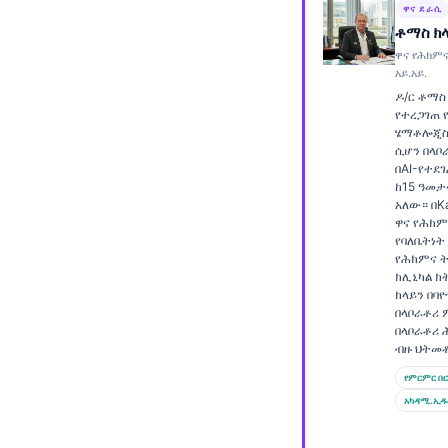
ዋና ደራሲ
Frysk
ቶማስ ክ
Esperanto
ዋና የሕክምና
አይ.አይ.
Беларуская мова
ዶ/ር ቶማስ
የተረጋገጠ 
Татар теле
ሄማቶሎጂስ
ሲሆን በላቦ
Кыргызча
በAI-የተደ
ئۇيغۇرچە
ከ15 ዓመታ
አለው። በKa
Cebuano
ዋና የሕክም
የባለቤትነት
Basa Jawa
የሕክምና ት
ክሊኒካል ክ
ພາສາລາວ
ክላይን በባ
በላቦራቶሪ
Монгол
በላቦራቶሪ 
ብዙ ህትመ
Afrikaans
የምርምር በር
العربية المغربية
አካዳሚ.ኢዱ
Occitan