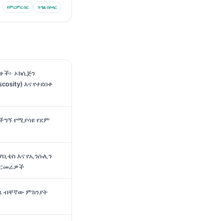
የምርምር በር
ጉግል ስኮላር
ቶች፦ ኦክሲጅን
cosity) እና የተደበቀ
ችግኝ የሚያሳዩ የደም
ያቢቴስ እና የኢንሱሊን
 ምርመራዎች
ዜ ብቸኛው ምክንያት