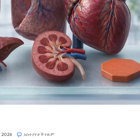
, 2026
አስተያየቶች የሉም