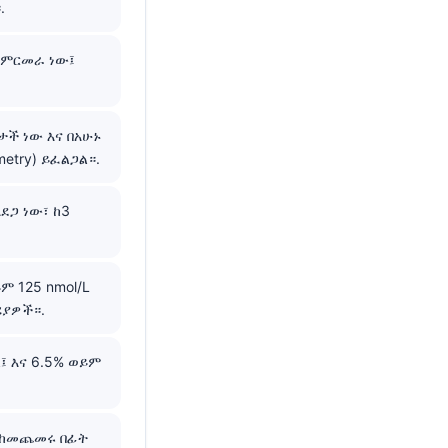
.
 ምርመራ ነው፤
ች ነው እና በአሁኑ
etry) ይፈልጋል።.
ደጋ ነው፣ ከ3
ም 125 nmol/L
ሪያዎች።.
፤ እና 6.5% ወይም
ን ከመጨመሩ በፊት