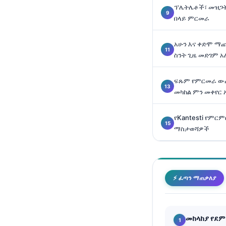
ፕሌትሌቶች፣ መዝጋት (
Català
በላይ ምርመራ
O‘zbekcha
Українська
አሁን እና ቀድሞ ማ
ስንት ጊዜ መድገም 
Kiswahili
ភាសាខ្មែរ
ፍጹም የምርመራ ው
ဗမာစာ
መካከል ምን መቀየር 
ไทย
የKantesti የምር
Tagalog
ማስታወሻዎች
Tiếng Việt
Bahasa Melayu
മലയാളം
⚡ ፈጣን ማጠቃለያ
ಕನ್ನಡ
ગુજરાતી
መከላከያ የደ
தமிழ்