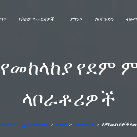
ሰጣጥ
የሕክምና መርጃዎች
ያግኙን
የእኛ ቡድን
ብሎግ
የመከላከያ የደም
ላቦራቶሪዎች
ሪ ትርጓሜ ፣ በጀርመን የተሰራ
>
ብሎግ
>
መጣጥፎች
>
ለማጨስ ሰዎች የመ