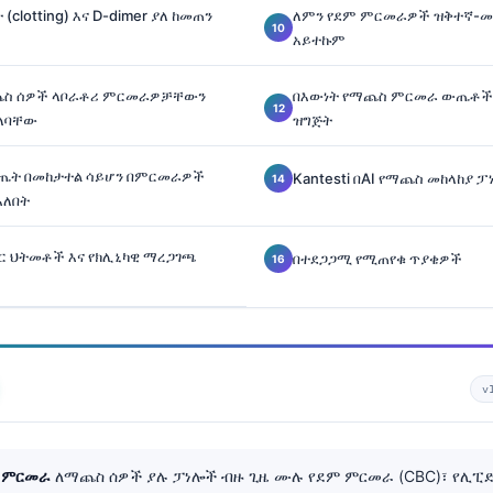
clotting) እና D-dimer ያለ ከመጠን
ለምን የደም ምርመራዎች ዝቅተኛ-መ
አይተኩም
ጨስ ሰዎች ላቦራቶሪ ምርመራዎቻቸውን
በእውነት የማጨስ ምርመራ ውጤቶች
አለባቸው
ዝግጅት
ጤት በመከታተል ሳይሆን በምርመራዎች
Kantesti በAI የማጨስ መከላከያ 
አለበት
ምር ህትመቶች እና የክሊኒካዊ ማረጋገጫ
በተደጋጋሚ የሚጠየቁ ጥያቄዎች
v
ም ምርመራ
ለማጨስ ሰዎች ያሉ ፓነሎች ብዙ ጊዜ ሙሉ የደም ምርመራ (CBC)፣ የሊፒድ