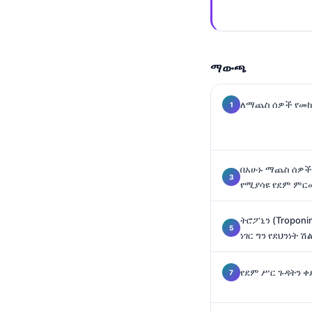
Gàidhlig
Euskara
Македонски јазик
ማውጫ
Latviešu valoda
Galego
ለማጨስ ሰዎች የመከ
অসমীয়া
සිංහල
سنڌي
በአሁኑ ማጨስ ሰዎች 
پښتو
የሚያሳዩ የደም ም
ትሮፖኒን (Troponi
Slovenčina
ነገር ግን የደህንነት
Hrvatski
የደም ሥር ጉዳትን 
Suomi
Қазақ тілі