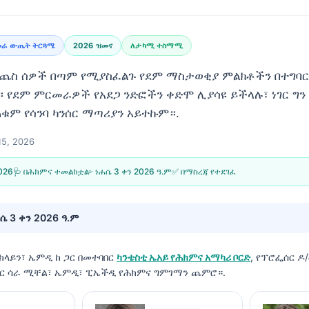
መራ ውጤት ትርጓሜ
2026 ዝመና
ለታካሚ ተስማሚ
ማጨስ ሰዎች በጣም የሚያስፈልጉ የደም ማስታወቂያ ምልክቶችን በተግባ
የደም ምርመራዎች የአደጋ ንድፎችን ቀድሞ ሊያሳዩ ይችላሉ፣ ነገር ግን
ጠቁም የሳንባ ካንሰር ማጣሪያን አይተኩም።.
15, 2026
2026
🩺 በሕክምና ተመልክቷል፦
ነሐሴ 3 ቀን 2026 ዓ.ም
✅ በማስረጃ የተደገፈ
ሴ 3 ቀን 2026 ዓ.ም
 ክላይን፣ ኤምዲ
ከ ጋር በመተባበር
ካንቴስቲ ኤአይ የሕክምና አማካሪ ቦርድ
, የፕሮፌሰር ዶ/
ተር ሳራ ሚቸል፣ ኤምዲ፣ ፒኤችዲ የሕክምና ግምገማን ጨምሮ።.