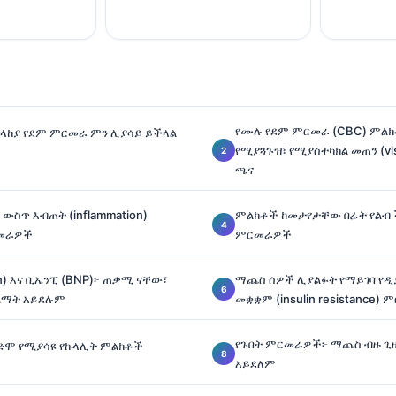
የሙሉ የደም ምርመራ (CBC) ምልክ
ላከያ የደም ምርመራ ምን ሊያሳይ ይችላል
የሚያጓጉዝ፣ የሚያስተካክል መጠን (vis
ጫና
ውስጥ እብጠት (inflammation)
ምልክቶች ከመታየታቸው በፊት የልብ 
ርመራዎች
ምርመራዎች
n) እና ቢኤንፒ (BNP)፦ ጠቃሚ ናቸው፣
ማጨስ ሰዎች ሊያልፉት የማይገባ የዲ
 ሽልማት አይደሉም
መቋቋም (insulin resistance)
የጉበት ምርመራዎች፦ ማጨስ ብዙ ጊ
ቀድሞ የሚያሳዩ የኩላሊት ምልክቶች
አይደለም