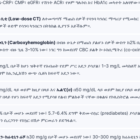
s-CRP፣ CMP፣ eGFR፣ የሽንት ACR፣ የጾም ግሉኮስ እና HbA1c መካተት አለባቸው።
ሲቲ (Low-dose CT)
ለተመጣጣኝ ማጨስ ሰዎች የሳንባ ካንሰር ማጣሪያ የሚመከር
ች ቀድሞ የሳንባ ካንሰርን በትክክል ሊያገኙ አይችሉም።.
ቢን (Carboxyhemoglobin)
በብዙ ሁኔታ በማጨስ ያልሆኑ ሰዎች ውስጥ ከ2% በታ
ጥ ብዙ ጊዜ 3–10% ነው፣ ነገር ግን ከመደበኛ CBC ይልቅ ኮ-ኦክሲሜትሪ (co-oxim
mg/L በታች ከሆነ ዝቅተኛ የእብጠት የደም ሥር አደጋ ያሳያል፣ 1–3 mg/L መካከለኛ አ
ደግሞ ከኢንፌክሽን ውጭ ሲለካ ከፍተኛ አደጋ ነው።.
mg/dL ላይ ወይም ከዚያ በላይ እና
ኤልፒ(ሀ)
በ50 mg/dL ላይ ወይም ከዚያ በላይ ወይ
ያ በላይ የሆነ ከፍተኛ አደጋ የሚያሳዩ የልብ ምልክቶች ናቸው በቁልፍ የኮሌስትሮል መመ
% በታች መሆኑ መደበኛ ነው፤ 5.7–6.4% ደግሞ ቅድመ-ስኳር (prediabetes) ያሳያል
ሆን ሲረጋገጥ የስኳር በሽታ ምርመራን ይደግፋል።.
ን-ክሬቲኒን ሬሾ
ከ30 mg/g በታች መሆኑ መደበኛ ነው፤ 30–300 mg/g ክሬአቲኒ