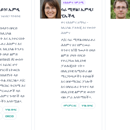
የሕክምና ገምጋሚ
ላይን፣ ኤምዲ
ሳራ ሚቸል፣ ኤምዲ፣
ፒኤችዲ
 ኦፊሰር፣ ካንቴስቲ
ዋና የሕክምና አማካሪ -
ክሊኒካል ፓቶሎጂ እና የውስጥ
 ክላይን በቦርድ
ሕክምና
የክሊኒካል
ት እና ኢንተርናስት
ዶ/ር ሳራ ሚቸል በላቦራቶሪ
ራቶሪ ሕክምና እና
ሕክምና እና በምርመራ
ገፈ ክሊኒካል ትንታኔ
ትንተና ከ18 ዓመታት በላይ
ት በላይ ልምድ
ልምድ ያላት የቦርድ
ntesti AI ውስጥ
የተረጋገጠ ክሊኒካዊ
ና ኦፊሰር ሆኖ
ፓቶሎጂስት ናት።
 የነርቭ ኔትወርክ
በክሊኒካዊ ኬሚስትሪ ልዩ
ክክለኛነት ላይ
ማረጋገጫዎችን ትይዛለች
ትትል ያደርጋል። ዶ/ር
እና በባዮማርከር ፓነሎች
ዮማርከር ትርጓሜ እና
እና በላቦራቶሪ ትንተና ላይ
 ምርመራዎች ላይ
በክሊኒካዊ ልምምድ ውስጥ
ሕክምና ጉዳዮች ላይ
ብዙ ሥራ አሳትማለች።.
ቶችን አሳትሟል።.
የምርምር በር
ጉግል ስኮላር
ጉግል ስኮላር
ORCID