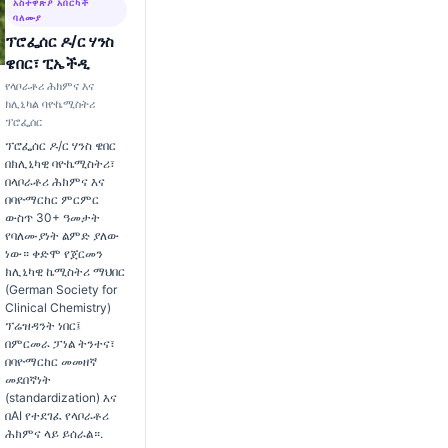
አስተዋጽዖ አበርካች
ባለሙያ
ፕሮፌሰር ዶ/ር ሃንስ
ዌበር፣ ፒኤችዲ
የላቦራቶሪ ሕክምና እና
ክሊኒካል ባዮኬሚስትሪ
ፕሮፌሰር
ፕሮፌሰር ዶ/ር ሃንስ ዌበር
በክሊኒካዊ ባዮኬሚስትሪ፣
በላቦራቶሪ ሕክምና እና
በባዮማርከር ምርምር
ውስጥ 30+ ዓመታት
የባለሙያነት ልምድ ያለው
ነው። ቀድሞ የጀርመን
ክሊኒካዊ ኬሚስትሪ ማህበር
(German Society for
Clinical Chemistry)
ፕሬዝዳንት ነበር፤
በምርመራ ፓነል ትንተና፣
በባዮማርከር መመዘኛ
መደበኛነት
(standardization) እና
በAI የተደገፈ የላቦራቶሪ
ሕክምና ላይ ይሰራል።.