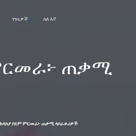
ገንቢዎች
ስለ እኛ
 ምርመራ፦ ጠቃሚ
ከላከያ የደም ምርመራ፦ ጠቃሚ ላቦራቶሪዎች