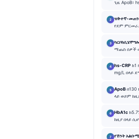
ጊዜ ApoB፣ h
తెలుగు
ዝቅተኛ-መጠን 
मराठी
የደም ምርመራዎ
اردو
বাংলা
ካርቦክሲሄሞግሎ
ማጨስ ሰዎች ውስ
Shqip
Magyar
hs-CRP
ከ1 
Slovenščina
mg/L በላይ 
한국어
ApoB
በ130 
Polski
ላይ ወይም ከዚ
Lietuvių kalba
Русский
HbA1c
ከ5.7
ከዚያ በላይ ሲ
ქართული
Čeština
የሽንት አልቡሚ