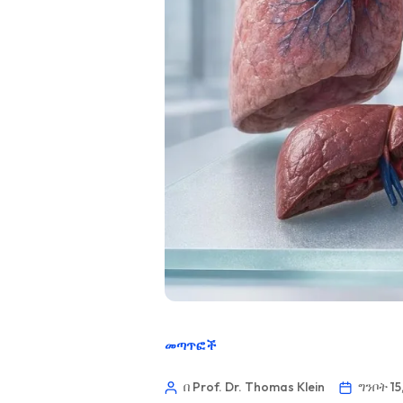
መጣጥፎች
በ Prof. Dr. Thomas Klein
ግንቦት 15