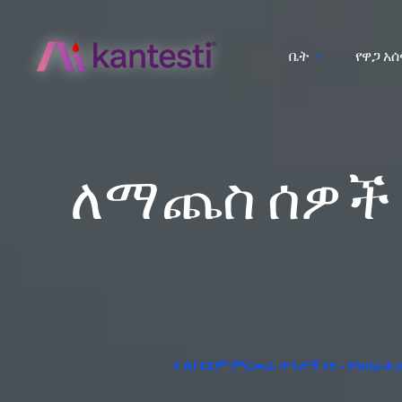
ቤት
የዋጋ አ
ለማጨስ ሰዎች 
የ AI የደም ምርመራ ተንታኝ ነፃ - የላብራቶ