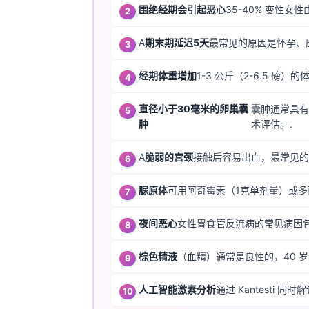
围绝经期会引起恶心
35-40% 变性女
Català
O‘zbekcha
A
期末期延迟5天
最常见的原因是怀孕、
Українська
经期体重增加
1-3 公斤（2-6.5
አማርኛ
Kiswahili
直径小于30毫米的卵巢囊
囊肿通常具有
肿
术评估。.
ភាសាខ្មែរ
ဗမာစာ
A
脆弱的宫颈
接触后容易出血，最常见的
ไทย
脲原体
可用阿奇霉素（1克单剂量）或多
Tagalog
Tiếng Việt
夜间恶心
女性胃食管反流病的常见病因
Bahasa Melayu
棕色精液
（血精）通常是良性的，40 
മലയാളം
ಕನ್ನಡ
人工智能激素分析
通过 Kantesti
ગુજરાતી