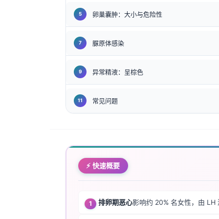
Gàidhlig
卵巢囊肿：大小与危险性
Euskara
Македонски јазик
脲原体感染
Latviešu valoda
Galego
异常精液：呈棕色
অসমীয়া
සිංහල
常见问题
سنڌي
پښتو
Slovenčina
⚡ 快速概要
Hrvatski
Suomi
排卵期恶心
影响约 20% 名女性，由 
Қазақ тілі