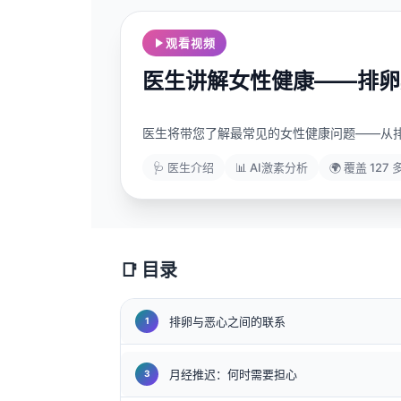
Frysk
观看视频
Esperanto
医生讲解女性健康——排卵
Беларуская мова
Татар теле
医生将带您了解最常见的女性健康问题——从
Кыргызча
ئۇيغۇرچە
🩺 医生介绍
📊 AI激素分析
🌍 覆盖 12
Cebuano
Basa Jawa
ພາສາລາວ
📑 目录
Монгол
Afrikaans
排卵与恶心之间的联系
العربية المغربية
Occitan
月经推迟：何时需要担心