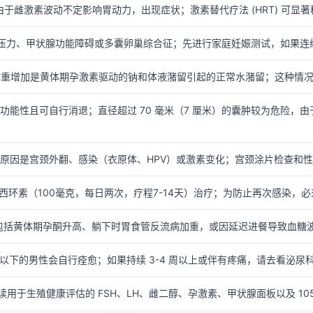
性由于雌激素波动不定影响胃动力，出现症状；激素替代疗法 (HRT) 可显著
压力、甲状腺功能障碍或多囊卵巢综合征；先进行家庭妊娠测试，如果连续 
 磅）的体重增加是黄体期孕激素驱动的钠和体液潴留引起的正常水潴留；这种情
功能性且可自行消退；直径超过 70 毫米（7 厘米）的囊肿较为危险，
原因是宫颈外翻、感染（衣原体、HPV）或激素变化；宫颈涂片检查和性
西环素（100毫克，每日两次，疗程7-14天）治疗；为防止再次感染，必
包括黄体期孕酮升高、躺下时胃食管反流病加重，或因延迟进餐导致血糖波
岁以下的男性会自行痊愈；如果持续 3-4 周以上或伴有疼痛，请去看泌尿科
 同时解读用于生殖健康评估的 FSH、LH、雌二醇、孕激素、甲状腺面板以及 10