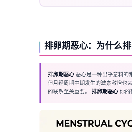
தமிழ்
తెలుగు
मराठी
اردو
排卵期恶心：为什么排
বাংলা
Shqip
Magyar
排卵期恶心
恶心是一种出乎意料的常
Slovenščina
但月经周期中期发生的激素激增也
한국어
的联系至关重要。
排卵期恶心
你的
Polski
Lietuvių kalba
Русский
ქართული