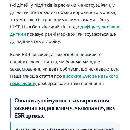
їжі дітей, у підлітків із рясними менструаціями, у
дітей, які п’ють великі об’єми коров’ячого молока,
та у малюків із хронічними симптомами з боку
ШКТ. Наш батьківський гід щодо
дефіциту заліза в
дитини
показує ранні маркери, які зсуваються ще
до падіння гемоглобіну.
Коли ESR високий, а гемоглобін низький, я
сповільнююсь і питаю, чи бачимо ми одне
захворювання, чи два проблеми, що накладаються.
Наша глибша стаття про
високий ESR за низького
гемоглобіну
розбирає саме таке поєднання.
Ознаки аутоімунного захворювання
зазвичай видно в тому, «компанії», яку
ESR тримає
Norsk bokmål
Ślōnskŏ gŏdka
Аутоімунні хвороби можуть спричиняти високий