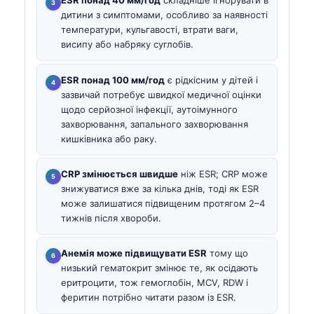
ESR понад 40 мм/год
складніше ігнорувати в
дитини з симптомами, особливо за наявності
температури, кульгавості, втрати ваги,
висипу або набряку суглобів.
ESR понад 100 мм/год
є рідкісним у дітей і
зазвичай потребує швидкої медичної оцінки
щодо серйозної інфекції, аутоімунного
захворювання, запального захворювання
кишківника або раку.
CRP змінюється швидше
ніж ESR; CRP може
знижуватися вже за кілька днів, тоді як ESR
може залишатися підвищеним протягом 2–4
тижнів після хвороби.
Анемія може підвищувати ESR
тому що
низький гематокрит змінює те, як осідають
еритроцити, тож гемоглобін, MCV, RDW і
феритин потрібно читати разом із ESR.