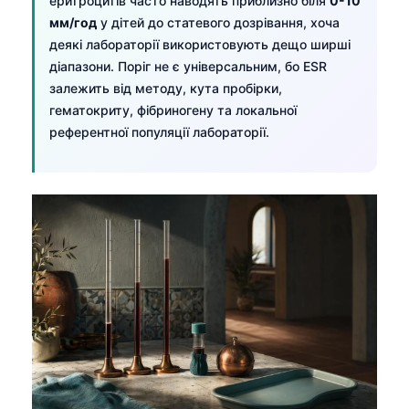
еритроцитів часто наводять приблизно біля
0-10
мм/год
у дітей до статевого дозрівання, хоча
деякі лабораторії використовують дещо ширші
діапазони. Поріг не є універсальним, бо ESR
залежить від методу, кута пробірки,
гематокриту, фібриногену та локальної
референтної популяції лабораторії.