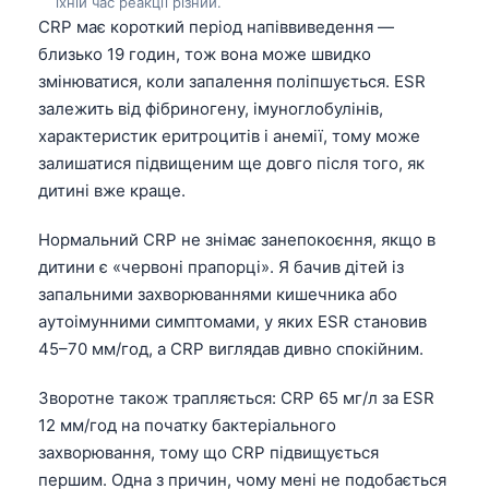
їхній час реакції різний.
日本語
CRP має короткий період напіввиведення —
Eesti
близько 19 годин, тож вона може швидко
змінюватися, коли запалення поліпшується. ESR
Azərbaycan dili
залежить від фібриногену, імуноглобулінів,
Bosanski
характеристик еритроцитів і анемії, тому може
Svenska
залишатися підвищеним ще довго після того, як
дитині вже краще.
Српски језик
Íslenska
Нормальний CRP не знімає занепокоєння, якщо в
Հայերեն
дитини є «червоні прапорці». Я бачив дітей із
запальними захворюваннями кишечника або
Bahasa Indonesia
аутоімунними симптомами, у яких ESR становив
हिन्दी
45–70 мм/год, а CRP виглядав дивно спокійним.
Nederlands
Зворотне також трапляється: CRP 65 мг/л за ESR
Dansk
12 мм/год на початку бактеріального
Български
захворювання, тому що CRP підвищується
першим. Одна з причин, чому мені не подобається
فارسی