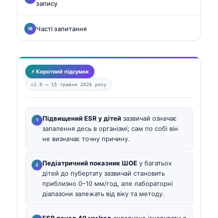
запису
Часті запитання
⚡ Короткий підсумок
v1.0 —
15 травня 2026 року
Підвищений ESR у дітей
зазвичай означає
запалення десь в організмі; сам по собі він
не визначає точну причину.
Педіатричний показник ШОЕ
у багатьох
дітей до пубертату зазвичай становить
приблизно 0–10 мм/год, але лабораторні
діапазони залежать від віку та методу.