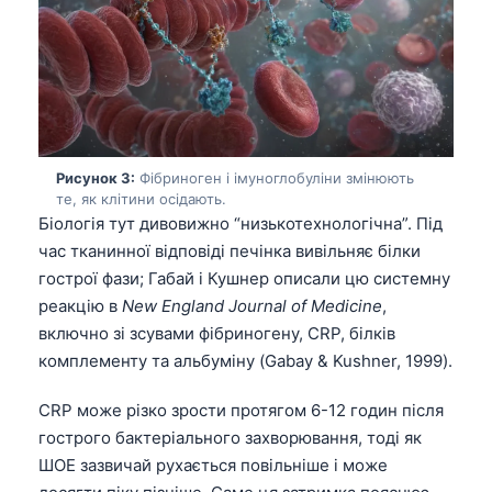
Рисунок 3:
Фібриноген і імуноглобуліни змінюють
те, як клітини осідають.
Біологія тут дивовижно “низькотехнологічна”. Під
час тканинної відповіді печінка вивільняє білки
гострої фази; Габай і Кушнер описали цю системну
реакцію в
New England Journal of Medicine
,
включно зі зсувами фібриногену, CRP, білків
комплементу та альбуміну (Gabay & Kushner, 1999).
CRP може різко зрости протягом 6-12 годин після
гострого бактеріального захворювання, тоді як
ШОЕ зазвичай рухається повільніше і може