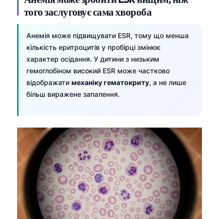
того заслуговує сама хвороба
Анемія може підвищувати ESR, тому що менша
кількість еритроцитів у пробірці змінює
характер осідання. У дитини з низьким
гемоглобіном високий ESR може частково
відображати
механіку гематокриту
, а не лише
більш виражене запалення.