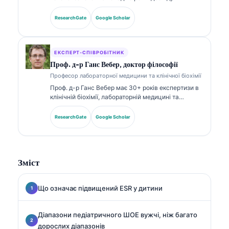
лабораторній медицині та діагностичному аналізі.
Вона має спеціалізовані сертифікати з клінічної
ResearchGate
Google Scholar
хімії та широко публікувалася щодо панелей
біомаркерів і лабораторного аналізу в клінічній
практиці.
ЕКСПЕРТ-СПІВРОБІТНИК
Проф. д-р Ганс Вебер, доктор філософії
Професор лабораторної медицини та клінічної біохімії
Проф. д-р Ганс Вебер має 30+ років експертизи в
клінічній біохімії, лабораторній медицині та
дослідженнях біомаркерів. Колишній президент
Німецького товариства клінічної хімії, він
ResearchGate
Google Scholar
спеціалізується на аналізі діагностичних панелей,
стандартизації біомаркерів і лабораторній
медицині, підсиленій ШІ.
Зміст
Що означає підвищений ESR у дитини
Діапазони педіатричного ШОЕ вужчі, ніж багато
дорослих діапазонів