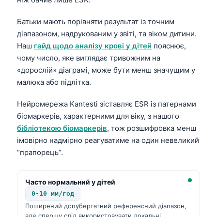
Батьки мають порівняти результат із точним
діапазоном, надрукованим у звіті, та віком дитини.
Наш
гайд щодо аналізу крові у дітей
пояснює,
чому число, яке виглядає тривожним на
«дорослій» діаграмі, може бути менш значущим у
малюка або підлітка.
Нейромережа Kantesti зіставляє ESR із патернами
біомаркерів, характерними для віку, з нашого
бібліотекою біомаркерів
, тож розшифровка менш
імовірно надмірно реагуватиме на один невеликий
“прапорець”.
Часто нормальний у дітей
0-10 мм/год
Поширений допубертатний референсний діапазон,
але спершу слід використовувати локальні