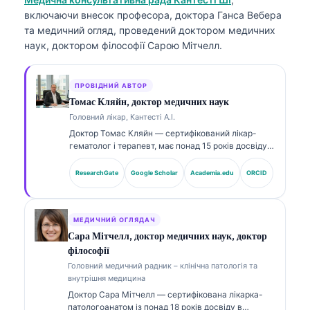
включаючи внесок професора, доктора Ганса Вебера
та медичний огляд, проведений доктором медичних
наук, доктором філософії Сарою Мітчелл.
ПРОВІДНИЙ АВТОР
Томас Кляйн, доктор медичних наук
Головний лікар, Кантесті А.І.
Доктор Томас Кляйн — сертифікований лікар-
гематолог і терапевт, має понад 15 років досвіду в
лабораторній медицині та AI-асистованому
клінічному аналізі. Як головний медичний
ResearchGate
Google Scholar
Academia.edu
ORCID
директор (Chief Medical Officer) у Kantesti AI він
здійснює клінічний нагляд за медичною точністю
власної нейронної мережі. Доктор Кляйн широко
публікується щодо інтерпретації біомаркерів і
МЕДИЧНИЙ ОГЛЯДАЧ
лабораторної діагностики з тем лабораторної
Сара Мітчелл, доктор медичних наук, доктор
медицини.
філософії
Головний медичний радник – клінічна патологія та
внутрішня медицина
Доктор Сара Мітчелл — сертифікована лікарка-
патологоанатом із понад 18 років досвіду в