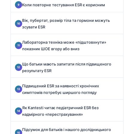
Коли повторне тестування ESR є корисним
Вік, пубертат, розмір тіла та гормони можуть
зсувати ESR
Лабораторна техніка може «підштовхнути»
показник ШОЕ вгору або вниз
Що батьки мають запитати після підвищеного
результату ESR
Підвищений ESR за наявності хронічних
симптомів потребує ширшого погляду
Як Kantesti читає педіатричний ESR без
надмірного «перестрахування»
Підсумок для батьків і нашого дослідницького