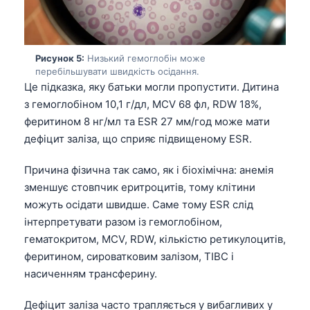
Рисунок 5:
Низький гемоглобін може
перебільшувати швидкість осідання.
Це підказка, яку батьки могли пропустити. Дитина
з гемоглобіном 10,1 г/дл, MCV 68 фл, RDW 18%,
феритином 8 нг/мл та ESR 27 мм/год може мати
дефіцит заліза, що сприяє підвищеному ESR.
Причина фізична так само, як і біохімічна: анемія
зменшує стовпчик еритроцитів, тому клітини
можуть осідати швидше. Саме тому ESR слід
інтерпретувати разом із гемоглобіном,
гематокритом, MCV, RDW, кількістю ретикулоцитів,
феритином, сироватковим залізом, TIBC і
насиченням трансферину.
Дефіцит заліза часто трапляється у вибагливих у