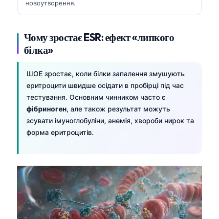
новоутворення.
Чому зростає ESR: ефект «липкого
білка»
ШОЕ зростає, коли білки запалення змушують
еритроцити швидше осідати в пробірці під час
тестування. Основним чинником часто є
фібриноген
, але також результат можуть
зсувати імуноглобуліни, анемія, хвороби нирок та
форма еритроцитів.