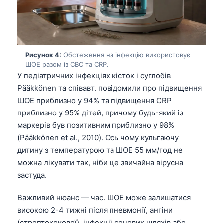
Рисунок 4:
Обстеження на інфекцію використовує
ШОЕ разом із CBC та CRP.
У педіатричних інфекціях кісток і суглобів
Pääkkönen та співавт. повідомили про підвищення
ШОЕ приблизно у 94% та підвищення CRP
приблизно у 95% дітей, причому будь-який із
маркерів був позитивним приблизно у 98%
(Pääkkönen et al., 2010). Ось чому кульгаючу
дитину з температурою та ШОЕ 55 мм/год не
можна лікувати так, ніби це звичайна вірусна
застуда.
Важливий нюанс — час. ШОЕ може залишатися
високою 2-4 тижні після пневмонії, ангіни
(стрептококової), інфекції сечових шляхів або