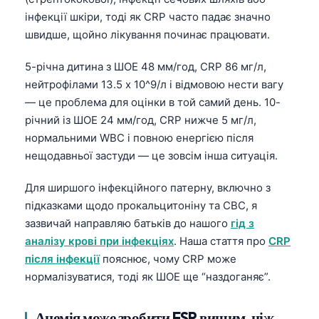
інфекції шкіри, тоді як CRP часто падає значно
швидше, щойно лікування починає працювати.
5-річна дитина з ШОЕ 48 мм/год, CRP 86 мг/л,
нейтрофілами 13.5 x 10^9/л і відмовою нести вагу
— це проблема для оцінки в той самий день. 10-
річний із ШОЕ 24 мм/год, CRP нижче 5 мг/л,
нормальними WBC і повною енергією після
нещодавньої застуди — це зовсім інша ситуація.
Для ширшого інфекційного патерну, включно з
підказками щодо прокальцитоніну та CBC, я
зазвичай направляю батьків до нашого
гід з
аналізу крові при інфекціях
. Наша стаття про
CRP
після інфекції
пояснює, чому CRP може
нормалізуватися, тоді як ШОЕ ще “наздоганяє”.
Анемія може зробити ESR вищим, ніж