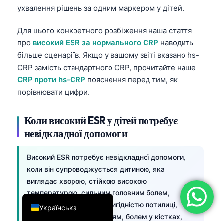
ухвалення рішень за одним маркером у дітей.
简体中文
Română
Для цього конкретного розбіження наша стаття
про
високий ESR за нормального CRP
наводить
Türkçe
більше сценаріїв. Якщо у вашому звіті вказано hs-
Ελληνικά
CRP замість стандартного CRP, прочитайте наше
Português
CRP проти hs-CRP
пояснення перед тим, як
порівнювати цифри.
Español
Italiano
Коли високий ESR у дітей потребує
עִבְרִית
невідкладної допомоги
Français
Високий ESR потребує невідкладної допомоги,
العربية
коли він супроводжується дитиною, яка
Deutsch
виглядає хворою, стійкою високою
English
температурою, сильним головним болем,
утрудненим диханням, ригідністю потилиці,
Українська
сплутаністю, зневодненням, болем у кістках,