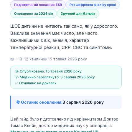
Педіатричний показник ESR
Розшифровка аналізу крові
Оновлення за 2026 рік
Зручний для батьків
ШОЕ дитини не читають так само, як у дорослого.
Важливе значення має число, але часто
важливішими є вік, анемія, характер
температурної реакції, CRP, CBC та симптоми.
📖 ~10–12 хвилин
📅
15 травня 2026 року
📝 Опубліковано:
15 травня 2026 року
🩺 Медично переглянуто:
3 серпня 2026 року
✅ Основано на доказах
🔄 Останнє оновлення:
3 серпня 2026 року
Цей гайд було підготовлено під керівництвом
Доктор
Томас Кляйн, доктор медичних наук
у співпраці з
Медична консультативна рада Кантесті ШІ
,