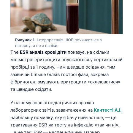
Рисунок 1:
Інтерпретація ШОЕ починається з
патерну, а не з паніки.
The
ESR аналіз крові діти
показує, на скільки
міліметрів еритроцити опускаються у вертикальній
пробірці за 1 годину. Чим швидше осідання, тим
зазвичай більше білків гострої фази, зокрема
фібриноген, змушують еритроцити «склеюватися»
та швидше осідати.
У нашому аналізі педіатричних зразків
лабораторних звітів, завантажених на
Кантесті А.І.
,
найбільшу помилку, яку я бачу найчастіше, — це
трактування ESR як тесту на інфекцію «так чи ні».
Це не так; ESR — неспецифічний маркер