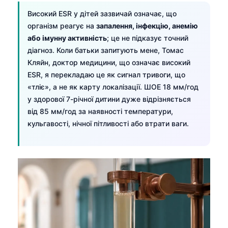
Високий ESR у дітей зазвичай означає, що
організм реагує на
запалення, інфекцію, анемію
або імунну активність
; це не підказує точний
діагноз. Коли батьки запитують мене, Томас
Кляйн, доктор медицини, що означає високий
ESR, я перекладаю це як сигнал тривоги, що
«тліє», а не як карту локалізації. ШОЕ 18 мм/год
у здорової 7-річної дитини дуже відрізняється
від 85 мм/год за наявності температури,
кульгавості, нічної пітливості або втрати ваги.