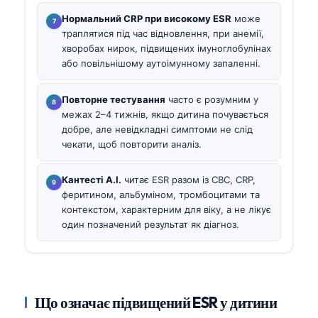
Нормальний CRP при високому ESR
може
траплятися під час відновлення, при анемії,
хворобах нирок, підвищених імуноглобулінах
або повільнішому аутоімунному запаленні.
Повторне тестування
часто є розумним у
межах 2–4 тижнів, якщо дитина почувається
добре, але невідкладні симптоми не слід
чекати, щоб повторити аналіз.
Кантесті А.І.
читає ESR разом із CBC, CRP,
феритином, альбуміном, тромбоцитами та
контекстом, характерним для віку, а не лікує
один позначений результат як діагноз.
Що означає підвищений ESR у дитини