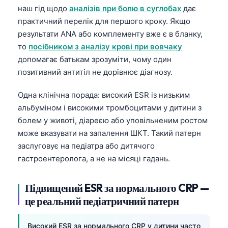
Català
наш гід щодо
аналізів при болю в суглобах
дає
практичний перелік для першого кроку. Якщо
O‘zbekcha
результати ANA або комплементу вже є в бланку,
አማርኛ
то
посібником з аналізу крові при вовчаку
Kiswahili
допомагає батькам зрозуміти, чому один
позитивний антитіл не дорівнює діагнозу.
ភាសាខ្មែរ
ဗမာစာ
Одна клінічна порада: високий ESR із низьким
альбуміном і високими тромбоцитами у дитини з
ไทย
болем у животі, діареєю або уповільненим ростом
Tagalog
може вказувати на запалення ШКТ. Такий патерн
Tiếng Việt
заслуговує на педіатра або дитячого
гастроентеролога, а не на місяці гадань.
Bahasa Melayu
മലയാളം
Підвищений ESR за нормального CRP —
ಕನ್ನಡ
це реальний педіатричний патерн
ગુજરાતી
Високий ESR за нормального CRP у дитини часто
தமிழ்