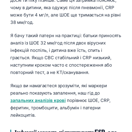
досягти піку пізніше. Саме ця затримка пояснює,
чому в дитини, яка одужує після пневмонії, CRP
може бути 4 мг/л, але ШОЕ ще тримається на рівні
38 мм/год.
Я бачу такий патерн на практиці: батьки приносять
аналіз із ШОЕ 32 мм/год після двох вірусних
інфекцій поспіль, і дитина вже їсть, спить і
грається. Якщо CBC стабільний і CRP низький,
наступним кроком часто є спостереження або
повторний тест, а не КТ/сканування.
Якщо ви намагаєтеся зрозуміти, які маркери
реально показують запалення, наш гід до
запальних аналізів крові
порівнює ШОЕ, CRP,
феритин, тромбоцити, альбумін і патерни
лейкоцитів.
Інфекції можуть підвищувати ESR, але