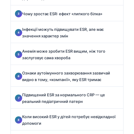
Чому зростає ESR: ефект «липкого білка»
Інфекції можуть підвищувати ESR, але має
значення характер змін
Анемія може зробити ESR вищим, ніж того
заслуговує сама хвороба
Ознаки аутоімунного захворювання зазвичай
видно в тому, «компанії», яку ESR тримає
Підвищений ESR за нормального CRP — це
реальний педіатричний патерн
Коли високий ESR у дітей потребує невідкладної
допомоги