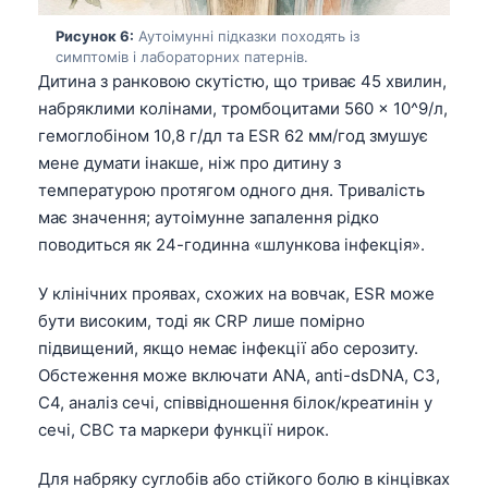
Gàidhlig
Рисунок 6:
Аутоімунні підказки походять із
Euskara
симптомів і лабораторних патернів.
Македонски јазик
Дитина з ранковою скутістю, що триває 45 хвилин,
набряклими колінами, тромбоцитами 560 × 10^9/л,
Latviešu valoda
гемоглобіном 10,8 г/дл та ESR 62 мм/год змушує
Galego
мене думати інакше, ніж про дитину з
অসমীয়া
температурою протягом одного дня. Тривалість
має значення; аутоімунне запалення рідко
සිංහල
поводиться як 24-годинна «шлункова інфекція».
سنڌي
پښتو
У клінічних проявах, схожих на вовчак, ESR може
бути високим, тоді як CRP лише помірно
підвищений, якщо немає інфекції або серозиту.
Slovenčina
Обстеження може включати ANA, anti-dsDNA, C3,
Hrvatski
C4, аналіз сечі, співвідношення білок/креатинін у
сечі, CBC та маркери функції нирок.
Suomi
Қазақ тілі
Для набряку суглобів або стійкого болю в кінцівках