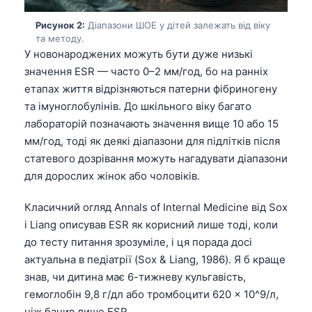
Рисунок 2:
Діапазони ШОЕ у дітей залежать від віку
та методу.
У новонароджених можуть бути дуже низькі
значення ESR — часто 0–2 мм/год, бо на ранніх
етапах життя відрізняються патерни фібриногену
та імуноглобулінів. До шкільного віку багато
лабораторій позначають значення вище 10 або 15
мм/год, тоді як деякі діапазони для підлітків після
статевого дозрівання можуть нагадувати діапазони
для дорослих жінок або чоловіків.
Класичний огляд Annals of Internal Medicine від Sox
і Liang описував ESR як корисний лише тоді, коли
до тесту питання зрозуміле, і ця порада досі
актуальна в педіатрії (Sox & Liang, 1986). Я б краще
знав, чи дитина має 6-тижневу кульгавість,
гемоглобін 9,8 г/дл або тромбоцити 620 × 10^9/л,
ніж бачив лише ESR.