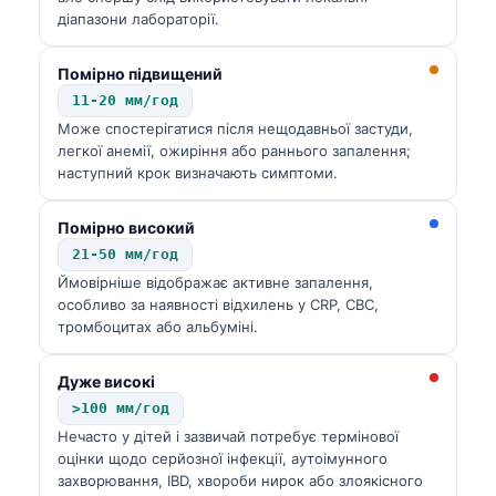
діапазони лабораторії.
Помірно підвищений
11-20 мм/год
Може спостерігатися після нещодавньої застуди,
легкої анемії, ожиріння або раннього запалення;
наступний крок визначають симптоми.
Помірно високий
21-50 мм/год
Ймовірніше відображає активне запалення,
особливо за наявності відхилень у CRP, CBC,
тромбоцитах або альбуміні.
Дуже високі
>100 мм/год
Нечасто у дітей і зазвичай потребує термінової
оцінки щодо серйозної інфекції, аутоімунного
захворювання, IBD, хвороби нирок або злоякісного