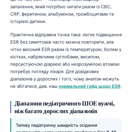
запалення, який потрібно читати разом із CBC,
CRP, феритином, альбуміном, тромбоцитами та
історією дитини.
Практична відправна точка така: легке підвищення
ESR без симптомів часто можна повторити, але
чітко високий ESR разом із температурою, болем у
кістках, набряклими суглобами, висипом,
персистуючою діареєю або незрозумілою втомою
потребує погляду лікаря. Для довідкових
діапазонів у дорослих і того, чому аналізи можуть
не збігатися, див. наш
нормальний гайд щодо ESR
.
Діапазони педіатричного ШОЕ вужчі,
ніж багато дорослих діапазонів
Типову педіатричну швидкість осідання