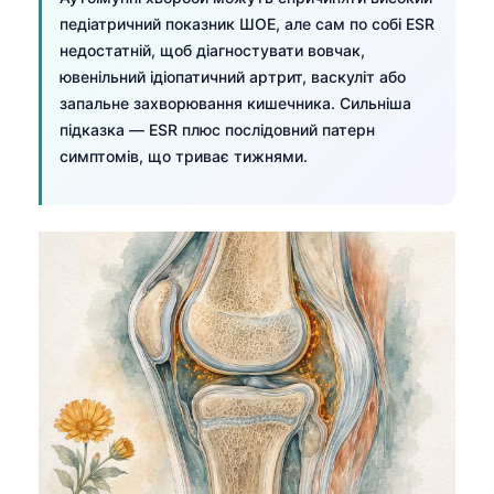
Frysk
педіатричний показник ШОЕ, але сам по собі ESR
недостатній, щоб діагностувати вовчак,
Esperanto
ювенільний ідіопатичний артрит, васкуліт або
Беларуская мова
запальне захворювання кишечника. Сильніша
підказка — ESR плюс послідовний патерн
Татар теле
симптомів, що триває тижнями.
Кыргызча
ئۇيغۇرچە
Cebuano
Basa Jawa
ພາສາລາວ
Монгол
Afrikaans
العربية المغربية
Occitan