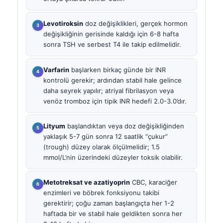
Levotiroksin
doz değişiklikleri, gerçek hormon
değişikliğinin gerisinde kaldığı için 6-8 hafta
sonra TSH ve serbest T4 ile takip edilmelidir.
Varfarin
başlarken birkaç günde bir INR
kontrolü gerekir; ardından stabil hale gelince
daha seyrek yapılır; atriyal fibrilasyon veya
venöz tromboz için tipik INR hedefi 2.0-3.0’dır.
Lityum
başlandıktan veya doz değişikliğinden
yaklaşık 5-7 gün sonra 12 saatlik “çukur”
(trough) düzey olarak ölçülmelidir; 1.5
mmol/L’nin üzerindeki düzeyler toksik olabilir.
Metotreksat ve azatiyoprin
CBC, karaciğer
enzimleri ve böbrek fonksiyonu takibi
gerektirir; çoğu zaman başlangıçta her 1-2
haftada bir ve stabil hale geldikten sonra her