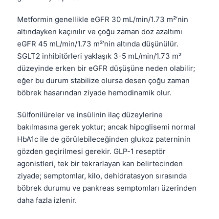
தமிழ்
Metformin genellikle eGFR 30 mL/min/1.73 m²’nin
తెలుగు
altındayken kaçınılır ve çoğu zaman doz azaltımı
eGFR 45 mL/min/1.73 m²’nin altında düşünülür.
मराठी
SGLT2 inhibitörleri yaklaşık 3-5 mL/min/1.73 m²
اردو
düzeyinde erken bir eGFR düşüşüne neden olabilir;
বাংলা
eğer bu durum stabilize olursa desen çoğu zaman
böbrek hasarından ziyade hemodinamik olur.
Shqip
Magyar
Sülfonilüreler ve insülinin ilaç düzeylerine
bakılmasına gerek yoktur; ancak hipoglisemi normal
Slovenščina
HbA1c ile de görülebileceğinden glukoz paterninin
한국어
gözden geçirilmesi gerekir. GLP-1 reseptör
Polski
agonistleri, tek bir tekrarlayan kan belirtecinden
ziyade; semptomlar, kilo, dehidratasyon sırasında
Lietuvių kalba
böbrek durumu ve pankreas semptomları üzerinden
Русский
daha fazla izlenir.
ქართული