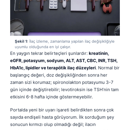
Şekil 1:
İlaç izleme, zamanlama yapılan ilaç değişikliğiyle
uyumlu olduğunda en iyi çalışır.
En yaygın tekrar belirteçleri şunlardır:
kreatinin,
eGFR, potasyum, sodyum, ALT, AST, CBC, INR, TSH,
HbA1c, lipidler ve terapötik ilaç düzeyleri
. Normal bir
başlangıç değeri, doz değişikliğinden sonra her
zaman sizi korumaz; spironolakton potasyumu 3-7
gün içinde değiştirebilir; levotiroksin ise TSH’nin tam
etkisini 6-8 hafta içinde göstermeyebilir.
Portalda yeni bir uyarı işareti belirdikten sonra çok
sayıda endişeli hasta görüyorum. İlk sorduğum şey
sonucun kırmızı olup olmadığı değil; ilacın