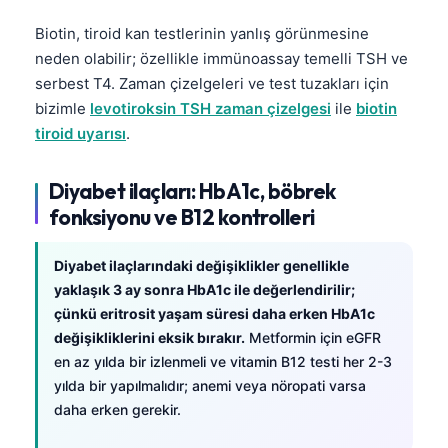
Gàidhlig
Biotin, tiroid kan testlerinin yanlış görünmesine
Euskara
neden olabilir; özellikle immünoassay temelli TSH ve
Македонски јазик
serbest T4. Zaman çizelgeleri ve test tuzakları için
Latviešu valoda
bizimle
levotiroksin TSH zaman çizelgesi
ile
biotin
tiroid uyarısı
.
Galego
অসমীয়া
Diyabet ilaçları: HbA1c, böbrek
සිංහල
fonksiyonu ve B12 kontrolleri
سنڌي
پښتو
Diyabet ilaçlarındaki değişiklikler genellikle
yaklaşık 3 ay sonra HbA1c ile değerlendirilir;
çünkü eritrosit yaşam süresi daha erken HbA1c
Slovenčina
değişikliklerini eksik bırakır.
Metformin için eGFR
en az yılda bir izlenmeli ve vitamin B12 testi her 2-3
Hrvatski
yılda bir yapılmalıdır; anemi veya nöropati varsa
Suomi
daha erken gerekir.
Қазақ тілі