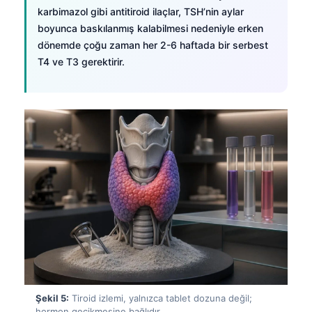
karbimazol gibi antitiroid ilaçlar, TSH’nin aylar
boyunca baskılanmış kalabilmesi nedeniyle erken
dönemde çoğu zaman her 2-6 haftada bir serbest
T4 ve T3 gerektirir.
Norsk bokmål
Şekil 5:
Tiroid izlemi, yalnızca tablet dozuna değil;
Ślōnskŏ gŏdka
hormon gecikmesine bağlıdır.