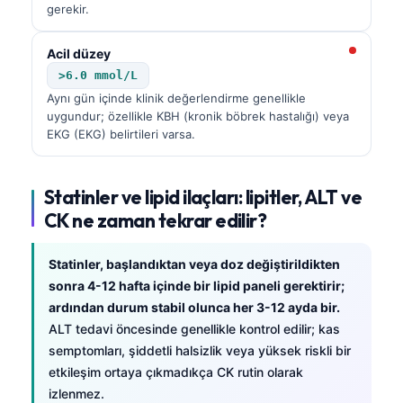
gerekir.
Acil düzey
>6.0 mmol/L
Aynı gün içinde klinik değerlendirme genellikle
uygundur; özellikle KBH (kronik böbrek hastalığı) veya
EKG (EKG) belirtileri varsa.
Statinler ve lipid ilaçları: lipitler, ALT ve
CK ne zaman tekrar edilir?
Statinler, başlandıktan veya doz değiştirildikten
sonra 4-12 hafta içinde bir lipid paneli gerektirir;
ardından durum stabil olunca her 3-12 ayda bir.
ALT tedavi öncesinde genellikle kontrol edilir; kas
semptomları, şiddetli halsizlik veya yüksek riskli bir
etkileşim ortaya çıkmadıkça CK rutin olarak
izlenmez.