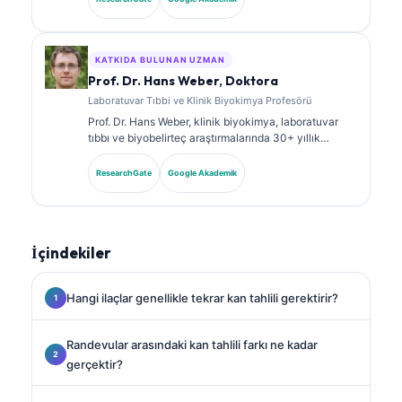
biyobelirteç panelleri ile laboratuvar analizi üzerine
kapsamlı şekilde yayın yapmıştır.
KATKIDA BULUNAN UZMAN
Prof. Dr. Hans Weber, Doktora
Laboratuvar Tıbbi ve Klinik Biyokimya Profesörü
Prof. Dr. Hans Weber, klinik biyokimya, laboratuvar
tıbbı ve biyobelirteç araştırmalarında 30+ yıllık
uzmanlığa sahiptir. Alman Klinik Kimya Derneği’nin
eski Başkanıdır; tanısal panel analizi, biyobelirteç
ResearchGate
Google Akademik
standardizasyonu ve yapay zeka destekli laboratuvar
tıbbı alanlarında uzmanlaşmıştır.
İçindekiler
Hangi ilaçlar genellikle tekrar kan tahlili gerektirir?
Randevular arasındaki kan tahlili farkı ne kadar
gerçektir?