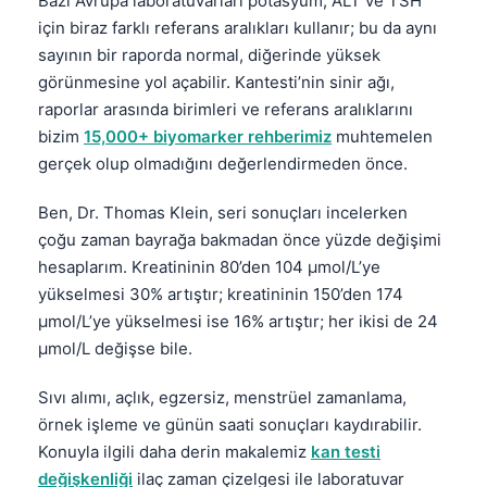
Bazı Avrupa laboratuvarları potasyum, ALT ve TSH
için biraz farklı referans aralıkları kullanır; bu da aynı
sayının bir raporda normal, diğerinde yüksek
görünmesine yol açabilir. Kantesti’nin sinir ağı,
raporlar arasında birimleri ve referans aralıklarını
bizim
15,000+ biyomarker rehberimiz
muhtemelen
gerçek olup olmadığını değerlendirmeden önce.
Ben, Dr. Thomas Klein, seri sonuçları incelerken
çoğu zaman bayrağa bakmadan önce yüzde değişimi
hesaplarım. Kreatininin 80’den 104 µmol/L’ye
yükselmesi 30% artıştır; kreatininin 150’den 174
µmol/L’ye yükselmesi ise 16% artıştır; her ikisi de 24
µmol/L değişse bile.
Sıvı alımı, açlık, egzersiz, menstrüel zamanlama,
örnek işleme ve günün saati sonuçları kaydırabilir.
Konuyla ilgili daha derin makalemiz
kan testi
değişkenliği
ilaç zaman çizelgesi ile laboratuvar