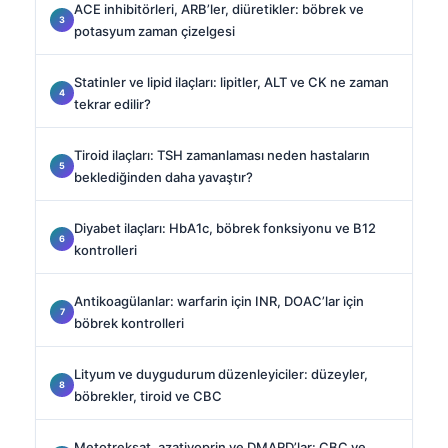
ACE inhibitörleri, ARB’ler, diüretikler: böbrek ve
potasyum zaman çizelgesi
Statinler ve lipid ilaçları: lipitler, ALT ve CK ne zaman
tekrar edilir?
Tiroid ilaçları: TSH zamanlaması neden hastaların
beklediğinden daha yavaştır?
Diyabet ilaçları: HbA1c, böbrek fonksiyonu ve B12
kontrolleri
Antikoagülanlar: warfarin için INR, DOAC’lar için
böbrek kontrolleri
Lityum ve duygudurum düzenleyiciler: düzeyler,
böbrekler, tiroid ve CBC
Metotreksat, azatiyoprin ve DMARD’lar: CBC ve