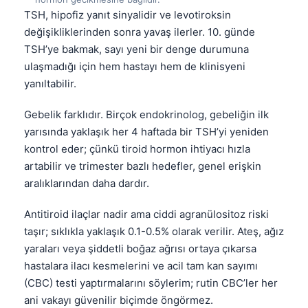
Frysk
TSH, hipofiz yanıt sinyalidir ve levotiroksin
değişikliklerinden sonra yavaş ilerler. 10. günde
Esperanto
TSH’ye bakmak, sayı yeni bir denge durumuna
Беларуская мова
ulaşmadığı için hem hastayı hem de klinisyeni
Татар теле
yanıltabilir.
Кыргызча
Gebelik farklıdır. Birçok endokrinolog, gebeliğin ilk
ئۇيغۇرچە
yarısında yaklaşık her 4 haftada bir TSH’yi yeniden
kontrol eder; çünkü tiroid hormon ihtiyacı hızla
Cebuano
artabilir ve trimester bazlı hedefler, genel erişkin
Basa Jawa
aralıklarından daha dardır.
ພາສາລາວ
Antitiroid ilaçlar nadir ama ciddi agranülositoz riski
Монгол
taşır; sıklıkla yaklaşık 0.1-0.5% olarak verilir. Ateş, ağız
Afrikaans
yaraları veya şiddetli boğaz ağrısı ortaya çıkarsa
العربية المغربية
hastalara ilacı kesmelerini ve acil tam kan sayımı
(CBC) testi yaptırmalarını söylerim; rutin CBC’ler her
Occitan
ani vakayı güvenilir biçimde öngörmez.