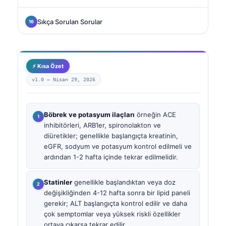
Sıkça Sorulan Sorular
⚡ Kısa Özet
v1.0 —
Nisan 29, 2026
Böbrek ve potasyum ilaçları
örneğin ACE
inhibitörleri, ARB’ler, spironolakton ve
diüretikler; genellikle başlangıçta kreatinin,
eGFR, sodyum ve potasyum kontrol edilmeli ve
ardından 1-2 hafta içinde tekrar edilmelidir.
Statinler
genellikle başlandıktan veya doz
değişikliğinden 4-12 hafta sonra bir lipid paneli
gerekir; ALT başlangıçta kontrol edilir ve daha
çok semptomlar veya yüksek riskli özellikler
ortaya çıkarsa tekrar edilir.