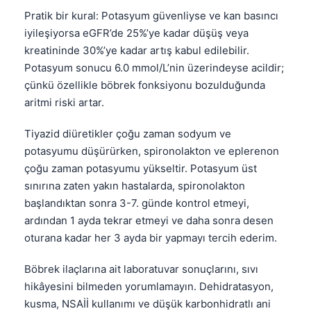
Pratik bir kural: Potasyum güvenliyse ve kan basıncı
iyileşiyorsa eGFR’de 25%’ye kadar düşüş veya
kreatininde 30%’ye kadar artış kabul edilebilir.
Potasyum sonucu 6.0 mmol/L’nin üzerindeyse acildir;
çünkü özellikle böbrek fonksiyonu bozulduğunda
aritmi riski artar.
Tiyazid diüretikler çoğu zaman sodyum ve
potasyumu düşürürken, spironolakton ve eplerenon
çoğu zaman potasyumu yükseltir. Potasyum üst
sınırına zaten yakın hastalarda, spironolakton
başlandıktan sonra 3-7. günde kontrol etmeyi,
ardından 1 ayda tekrar etmeyi ve daha sonra desen
oturana kadar her 3 ayda bir yapmayı tercih ederim.
Böbrek ilaçlarına ait laboratuvar sonuçlarını, sıvı
hikâyesini bilmeden yorumlamayın. Dehidratasyon,
kusma, NSAİİ kullanımı ve düşük karbonhidratlı ani