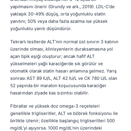
yapılmasını önerir (Grundy ve ark., 2019). LDL-C’de
yaklaşık 30-49% düşüş, orta yoğunluklu statin
yanıtını; 50% veya daha fazla azalma ise yüksek
yoğunluklu yanıtı düşündürür.
Tekrarlı testlerde ALT’nin normal üst sınırın 3 katının
üzerinde olması, klinisyenlerin duraksamasına yol
açan tipik eşiği oluşturur; ancak hafif ALT
yükselmeleri yağlı karaciğerde sık görülür ve
otomatik olarak statin hasarı anlamına gelmez. Yarış
sonrası AST 89 IU/L, ALT 42 IU/L ve CK 780 U/L olan
52 yaşında bir maraton koşucusunda karaciğer
hasarından ziyade kas sızıntısı olabilir.
Fibratlar ve yüksek doz omega-3 reçeteleri
genellikle trigliseritler, ALT ve böbrek fonksiyonu ile
birlikte izlenir; özellikle başlangıç trigliseritleri 500
mg/dL’yi aşıyorsa. 1000 mg/dL’nin üzerindeki