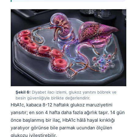
Català
O‘zbekcha
Українська
አማርኛ
Kiswahili
ភាសាខ្មែរ
ဗမာစာ
ไทย
Tagalog
Şekil 6:
Diyabet ilacı izlemi, glukoz yanıtını böbrek ve
Tiếng Việt
besin güvenliğiyle birlikte değerlendirir.
HbA1c, kabaca 8-12 haftalık glukoz maruziyetini
Bahasa Melayu
yansıtır; en son 4 hafta daha fazla ağırlık taşır. 14 gün
മലയാളം
önce başlanmış bir ilaç, HbA1c hâlâ hayal kırıklığı
ಕನ್ನಡ
yaratıyor görünse bile parmak ucundan ölçülen
glukozu iyileştirebilir.
ગુજરાતી