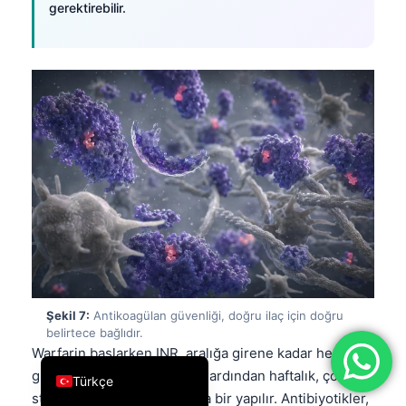
gerektirebilir.
فارسی
简体中文
Română
Ελληνικά
Português
Español
Italiano
עִבְרִית
Français
العربية
Şekil 7:
Antikoagülan güvenliği, doğru ilaç için doğru
Deutsch
belirtece bağlıdır.
English
Warfarin başlarken INR, aralığa girene kadar her 2-3
günde bir kontrol edilebilir; ardından haftalık, çok
Türkçe
stabilse de her 4-12 haftada bir yapılır. Antibiyotikler,