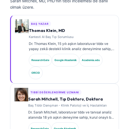
Sarah Mitchell, MD, PhD'nin tıbbi incelemesi de dahil
olmak üzere.
BAŞ YAZAR
Thomas Klein, MD
Kantesti AI Baş Tıp Sorumlusu
Dr. Thomas Klein, 15 yılı aşkın laboratuvar tıbbı ve
yapay zekâ destekli klinik analiz deneyimine sahip,
kurul onaylı bir klinik hematolog ve dâhiliye
uzmanıdır. Kantesti AI bünyesinde Tıbbi Direktör
ResearchGate
Google Akademik
Academia.edu
olarak, tescilli sinir ağının tıbbi doğruluğuna ilişkin
klinik gözetim sağlar. Dr. Klein, biyobelirteç
ORCID
yorumlanması ve laboratuvar tıbbı konularında
laboratuvar tanılarına ilişkin kapsamlı yayınlar
yapmıştır.
TIBBI DEĞERLENDIRME UZMANI
Sarah Mitchell, Tıp Doktoru, Doktora
Baş Tıbbi Danışman - Klinik Patoloji ve İç Hastalıkları
Dr. Sarah Mitchell, laboratuvar tıbbı ve tanısal analiz
alanında 18 yılı aşkın deneyime sahip, kurul onaylı bir
klinik patologdur. Klinik kimya alanında uzmanlık
sertifikalarına sahiptir ve klinik uygulamada
ResearchGate
Google Akademik