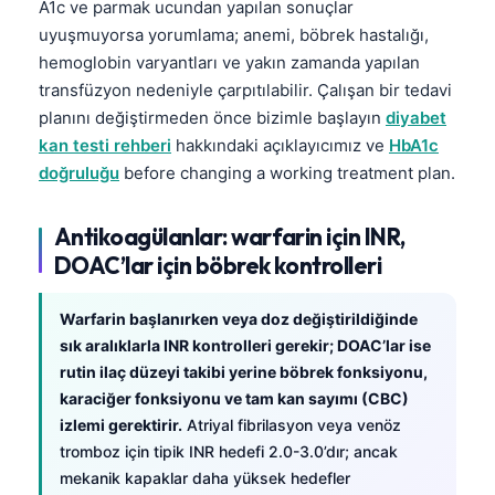
A1c ve parmak ucundan yapılan sonuçlar
Čeština
uyuşmuyorsa yorumlama; anemi, böbrek hastalığı,
日本語
hemoglobin varyantları ve yakın zamanda yapılan
Eesti
transfüzyon nedeniyle çarpıtılabilir. Çalışan bir tedavi
planını değiştirmeden önce bizimle başlayın
diyabet
Azərbaycan dili
kan testi rehberi
hakkındaki açıklayıcımız ve
HbA1c
Bosanski
doğruluğu
before changing a working treatment plan.
Svenska
Српски језик
Antikoagülanlar: warfarin için INR,
DOAC’lar için böbrek kontrolleri
Íslenska
Հայերեն
Warfarin başlanırken veya doz değiştirildiğinde
Bahasa Indonesia
sık aralıklarla INR kontrolleri gerekir; DOAC’lar ise
rutin ilaç düzeyi takibi yerine böbrek fonksiyonu,
हिन्दी
karaciğer fonksiyonu ve tam kan sayımı (CBC)
Nederlands
izlemi gerektirir.
Atriyal fibrilasyon veya venöz
Dansk
tromboz için tipik INR hedefi 2.0-3.0’dır; ancak
mekanik kapaklar daha yüksek hedefler
Български