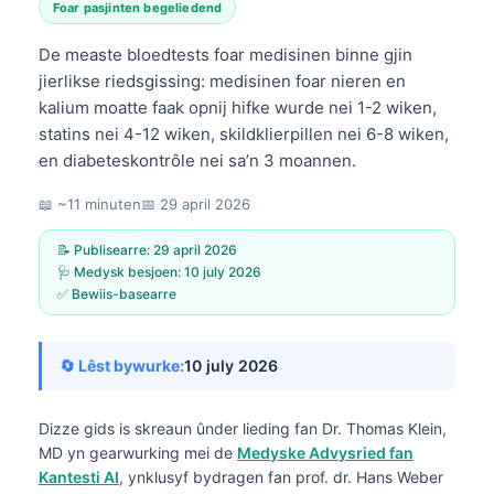
Foar pasjinten begeliedend
De measte bloedtests foar medisinen binne gjin
jierlikse riedsgissing: medisinen foar nieren en
kalium moatte faak opnij hifke wurde nei 1-2 wiken,
statins nei 4-12 wiken, skildklierpillen nei 6-8 wiken,
en diabeteskontrôle nei sa’n 3 moannen.
📖 ~11 minuten
📅
29 april 2026
📝 Publisearre:
29 april 2026
🩺 Medysk besjoen:
10 july 2026
✅ Bewiis-basearre
🔄 Lêst bywurke:
10 july 2026
Dizze gids is skreaun ûnder lieding fan
Dr. Thomas Klein,
MD
yn gearwurking mei de
Medyske Advysried fan
Kantesti AI
, ynklusyf bydragen fan prof. dr. Hans Weber