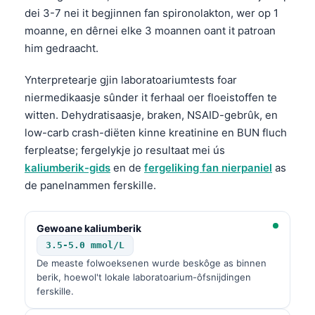
dei 3-7 nei it begjinnen fan spironolakton, wer op 1
moanne, en dêrnei elke 3 moannen oant it patroan
him gedraacht.
Ynterpretearje gjin laboratoariumtests foar
niermedikaasje sûnder it ferhaal oer floeistoffen te
witten. Dehydratisaasje, braken, NSAID-gebrûk, en
low-carb crash-diëten kinne kreatinine en BUN fluch
ferpleatse; fergelykje jo resultaat mei ús
kaliumberik-gids
en de
fergeliking fan nierpaniel
as
de panelnammen ferskille.
Gewoane kaliumberik
3.5-5.0 mmol/L
De measte folwoeksenen wurde beskôge as binnen
berik, hoewol't lokale laboratoarium-ôfsnijdingen
ferskille.