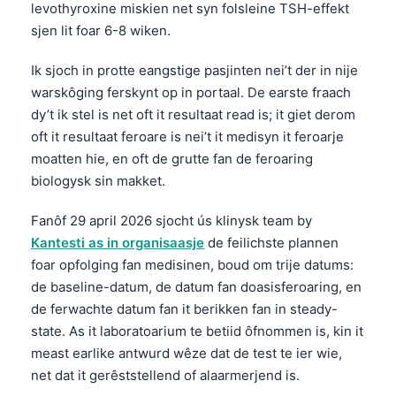
levothyroxine miskien net syn folsleine
TSH
-effekt
sjen lit foar 6-8 wiken.
Ik sjoch in protte eangstige pasjinten nei’t der in nije
warskôging ferskynt op in portaal. De earste fraach
dy’t ik stel is net oft it resultaat read is; it giet derom
oft it resultaat feroare is nei’t it medisyn it feroarje
moatten hie, en oft de grutte fan de feroaring
biologysk sin makket.
Fanôf 29 april 2026 sjocht ús klinysk team by
Kantesti as in organisaasje
de feilichste plannen
foar opfolging fan medisinen, boud om trije datums:
de baseline-datum, de datum fan doasisferoaring, en
de ferwachte datum fan it berikken fan in steady-
state. As it laboratoarium te betiid ôfnommen is, kin it
meast earlike antwurd wêze dat de test te ier wie,
net dat it gerêststellend of alaarmerjend is.