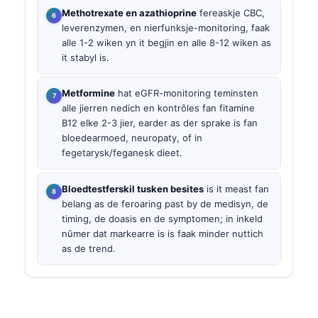
Methotrexate en azathioprine
fereaskje CBC,
leverenzymen, en nierfunksje-monitoring, faak
alle 1-2 wiken yn it begjin en alle 8-12 wiken as
it stabyl is.
Metformine
hat eGFR-monitoring teminsten
alle jierren nedich en kontrôles fan fitamine
B12 elke 2-3 jier, earder as der sprake is fan
bloedearmoed, neuropaty, of in
fegetarysk/feganesk dieet.
Bloedtestferskil tusken besites
is it meast fan
belang as de feroaring past by de medisyn, de
timing, de doasis en de symptomen; in inkeld
nûmer dat markearre is is faak minder nuttich
as de trend.