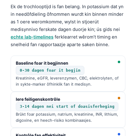
Ek de trochlooptijd is fan belang. In potassium dat yn
in needôfdieling ôfnommen wurdt kin binnen minder
as 1 oere weromkomme, wylst in stjoerút
medisynnivo ferskate dagen duorje kin; ús gids nei
echte lab-timelines
ferklearret wêrom’t timing en
snelheid fan rapportaazje aparte saken binne.
Baseline foar it begjinnen
0-30 dagen foar it begjin
Kreatinine, eGFR, leverenzymen,
CBC
, elektrolyten, of
in sykte-marker ôfhinklik fan it medisyn.
Iere feiligenskontrôle
3-14 dagen nei start of doasisferheging
Brûkt foar potassium, natrium, kreatinine,
INR
, lithium,
digoxine, en heech-risiko kombinaasjes.
Kontrôle fan effektiviteit