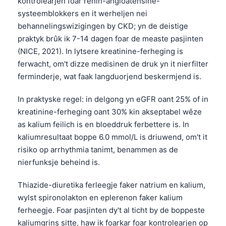
kontrolearjen foar renin-angioatensine-
systeemblokkers en it werheljen nei
behannelingswizigingen by CKD; yn de deistige
praktyk brûk ik 7-14 dagen foar de measte pasjinten
(NICE, 2021). In lytsere kreatinine-ferheging is
ferwacht, om't dizze medisinen de druk yn it nierfilter
ferminderje, wat faak langduorjend beskermjend is.
In praktyske regel: in delgong yn eGFR oant 25% of in
kreatinine-ferheging oant 30% kin akseptabel wêze
as kalium feilich is en bloeddruk ferbettere is. In
kaliumresultaat boppe 6.0 mmol/L is driuwend, om't it
risiko op arrhythmia tanimt, benammen as de
nierfunksje beheind is.
Thiazide-diuretika ferleegje faker natrium en kalium,
wylst spironolakton en eplerenon faker kalium
ferheegje. Foar pasjinten dy't al ticht by de boppeste
kaliumgrins sitte, haw ik foarkar foar kontrolearjen op