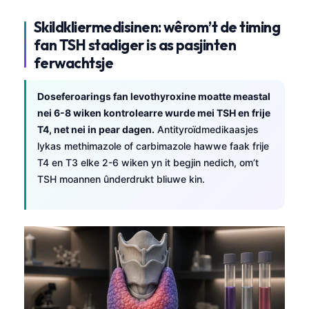
Skildkliermedisinen: wêrom’t de timing
fan TSH stadiger is as pasjinten
ferwachtsje
Doseferoarings fan levothyroxine moatte meastal
nei 6-8 wiken kontrolearre wurde mei TSH en frije
T4, net nei in pear dagen.
Antityroïdmedikaasjes
lykas methimazole of carbimazole hawwe faak frije
T4 en T3 elke 2-6 wiken yn it begjin nedich, om’t
TSH moannen ûnderdrukt bliuwe kin.
Norsk bokmål
Ślōnskŏ gŏdka