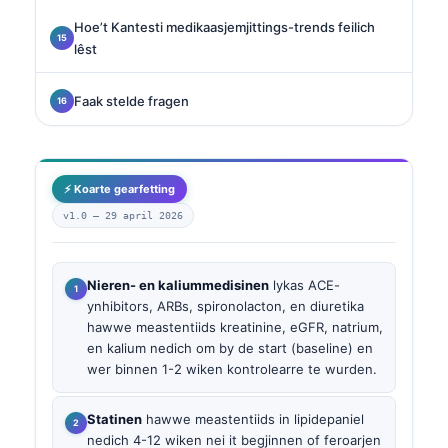
Hoe’t Kantesti medikaasjemjittings-trends feilich
lêst
Faak stelde fragen
⚡ Koarte gearfetting
v1.0 —
29 april 2026
Nieren- en kaliummedisinen
lykas ACE-
ynhibitors, ARBs, spironolacton, en diuretika
hawwe meastentiids kreatinine, eGFR, natrium,
en kalium nedich om by de start (baseline) en
wer binnen 1-2 wiken kontrolearre te wurden.
Statinen
hawwe meastentiids in lipidepaniel
nedich 4-12 wiken nei it begjinnen of feroarjen