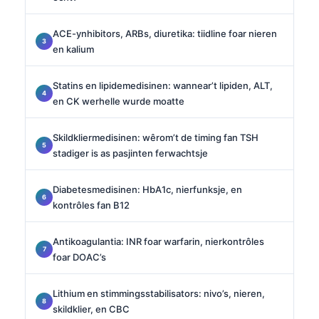
ACE-ynhibitors, ARBs, diuretika: tiidline foar nieren
en kalium
Statins en lipidemedisinen: wannear’t lipiden, ALT,
en CK werhelle wurde moatte
Skildkliermedisinen: wêrom’t de timing fan TSH
stadiger is as pasjinten ferwachtsje
Diabetesmedisinen: HbA1c, nierfunksje, en
kontrôles fan B12
Antikoagulantia: INR foar warfarin, nierkontrôles
foar DOAC’s
Lithium en stimmingsstabilisators: nivo’s, nieren,
skildklier, en CBC