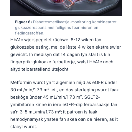
తెలుగు
मराठी
Figuer 6:
Diabetesmedikaasje-monitoring kombinearret
glukoazerespons mei feiligens foar nieren en
اردو
fiedingsstoffen.
বাংলা
HbA1c wjerspegelet rûchwei 8-12 wiken fan
glukoazebelesting, mei de lêste 4 wiken ekstra swier
Shqip
gewicht. In medisyn dat 14 dagen lyn start is kin
Magyar
fingerprik-glukoaze ferbetterje, wylst HbA1c noch
Slovenščina
altyd teloarstellend útsjocht.
한국어
Metformin wurdt yn ’t algemien mijd as eGFR ûnder
Polski
30 mL/min/1.73 m² leit, en dosisferleging wurdt faak
Lietuvių kalba
beskôge ûnder 45 mL/min/1.73 m². SGLT2-
ynhibitoren kinne in iere eGFR-dip feroarsaakje fan
Русский
sa’n 3-5 mL/min/1.73 m²; it patroan is faak
ქართული
hemodynamysk ynstee fan skea oan de nieren, as it
Čeština
stabyl wurdt.