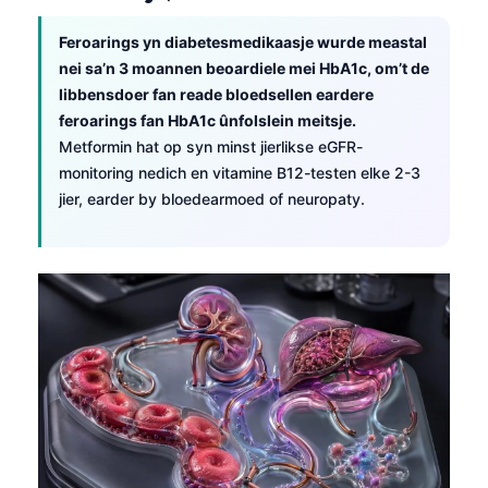
O‘zbekcha
Feroarings yn diabetesmedikaasje wurde meastal
Українська
nei sa’n 3 moannen beoardiele mei HbA1c, om’t de
አማርኛ
libbensdoer fan reade bloedsellen eardere
feroarings fan HbA1c ûnfolslein meitsje.
Kiswahili
Metformin hat op syn minst jierlikse eGFR-
ភាសាខ្មែរ
monitoring nedich en vitamine B12-testen elke 2-3
ဗမာစာ
jier, earder by bloedearmoed of neuropaty.
ไทย
Tagalog
Tiếng Việt
Bahasa Melayu
മലയാളം
ಕನ್ನಡ
ગુજરાતી
தமிழ்