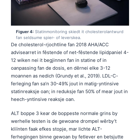
Figuer 4:
Statinmonitoring skiedt it cholesterolantwurd
fan seldsume spier- of leverskea.
De cholesterol-rjochtline fan 2018 AHA/ACC
advisearret in fêstende of net-fêstende lipidpaniel 4-
12 wiken nei it begjinnen fan in statine of in
oanpassing fan de dosis, en dêrnei elke 3-12
moannen as nedich (Grundy et al., 2019). LDL-C-
ferleging fan sa’n 30-49% jout in matig-yntinsive
statinreaksje oan; in reduksje fan 50% of mear jout in
heech-yntinsive reaksje oan.
ALT boppe 3 kear de boppeste normale grins by
werhelle testen is de gewoane drompel wêrby’t
kliïnten faak efkes stopje, mar lichte ALT-
ferhegingen binne gewoan by fetlever en betsjutte