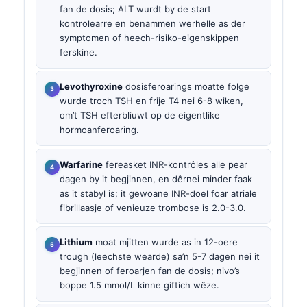
fan de dosis; ALT wurdt by de start
kontrolearre en benammen werhelle as der
symptomen of heech-risiko-eigenskippen
ferskine.
Levothyroxine
dosisferoarings moatte folge
wurde troch TSH en frije T4 nei 6-8 wiken,
om’t TSH efterbliuwt op de eigentlike
hormoanferoaring.
Warfarine
fereasket INR-kontrôles alle pear
dagen by it begjinnen, en dêrnei minder faak
as it stabyl is; it gewoane INR-doel foar atriale
fibrillaasje of venieuze trombose is 2.0-3.0.
Lithium
moat mjitten wurde as in 12-oere
trough (leechste wearde) sa’n 5-7 dagen nei it
begjinnen of feroarjen fan de dosis; nivo’s
boppe 1.5 mmol/L kinne giftich wêze.