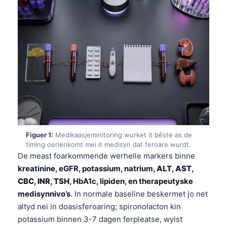
Figuer 1:
Medikaasjeminitoring wurket it bêste as de
timing oerienkomt mei it medisyn dat feroare wurdt.
De meast foarkommende werhelle markers binne
kreatinine, eGFR, potassium, natrium,
ALT
,
AST
,
CBC
,
INR
,
TSH
, HbA1c, lipiden, en therapeutyske
medisynnivo’s
. In normale baseline beskermet jo net
altyd nei in doasisferoaring; spironolacton kin
potassium binnen 3-7 dagen ferpleatse, wylst