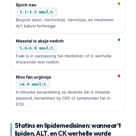
Sjoch nau
5.1-5.5 mmol/L
Besjoch dieet, nierfunksje, hemolyse, en medisinen
dy't kalium ferheegje.
Meastal is aksje nedich
5.6-6.0 mmol/L
Faak is in oanpassing fan medisinen of in werhelle
driuwende test nedich.
Nivo fan urginsje
>6.0 mmol/L
In klinyske beoardieling op deselde dei is meastal
passend, benammen by CKD of symptomen fan in
ECG.
Statins en lipidemedisinen: wannear’t
lipiden, ALT, en CK werhelle wurde