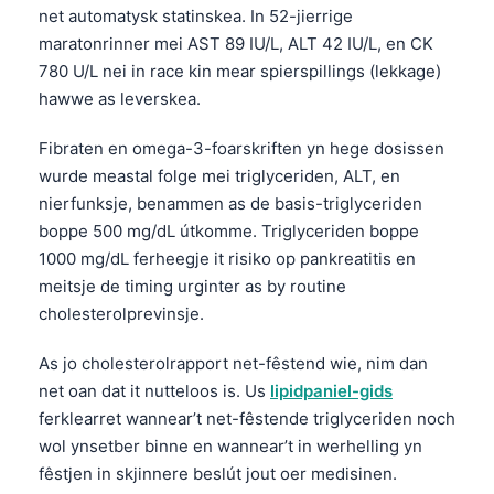
net automatysk statinskea. In 52-jierrige
maratonrinner mei AST 89 IU/L, ALT 42 IU/L, en CK
780 U/L nei in race kin mear spierspillings (lekkage)
hawwe as leverskea.
Fibraten en omega-3-foarskriften yn hege dosissen
wurde meastal folge mei triglyceriden, ALT, en
nierfunksje, benammen as de basis-triglyceriden
boppe 500 mg/dL útkomme. Triglyceriden boppe
1000 mg/dL ferheegje it risiko op pankreatitis en
meitsje de timing urginter as by routine
cholesterolprevinsje.
As jo cholesterolrapport net-fêstend wie, nim dan
net oan dat it nutteloos is. Us
lipidpaniel-gids
ferklearret wannear’t net-fêstende triglyceriden noch
wol ynsetber binne en wannear’t in werhelling yn
fêstjen in skjinnere beslút jout oer medisinen.