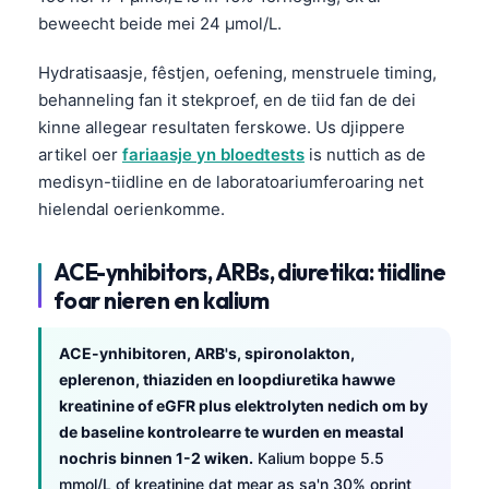
beweecht beide mei 24 µmol/L.
Hydratisaasje, fêstjen, oefening, menstruele timing,
behanneling fan it stekproef, en de tiid fan de dei
kinne allegear resultaten ferskowe. Us djippere
artikel oer
fariaasje yn bloedtests
is nuttich as de
medisyn-tiidline en de laboratoariumferoaring net
hielendal oerienkomme.
ACE-ynhibitors, ARBs, diuretika: tiidline
foar nieren en kalium
ACE-ynhibitoren, ARB's, spironolakton,
eplerenon, thiaziden en loopdiuretika hawwe
kreatinine of eGFR plus elektrolyten nedich om by
de baseline kontrolearre te wurden en meastal
nochris binnen 1-2 wiken.
Kalium boppe 5.5
mmol/L of kreatinine dat mear as sa'n 30% oprint