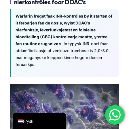
nierkontrôles foar DOAC’s
简体中文
Warfarin freget faak INR-kontrôles by it starten of
Română
it feroarjen fan de dosis, wylst DOAC’s
Türkçe
nierfunksje, leverfunksjetest en folsleine
Ελληνικά
bloedtelling (CBC) kontrolearje moatte, ynstee
fan routine drugsnivo’s.
In typysk INR-doel foar
Português
atriumfibrillaasje of venieuze trombose is 2.0-3.0,
Español
mar meganyske kleppen kinne hegere doelen
Italiano
fereaskje.
עִבְרִית
Français
العربية
Deutsch
English
Frysk