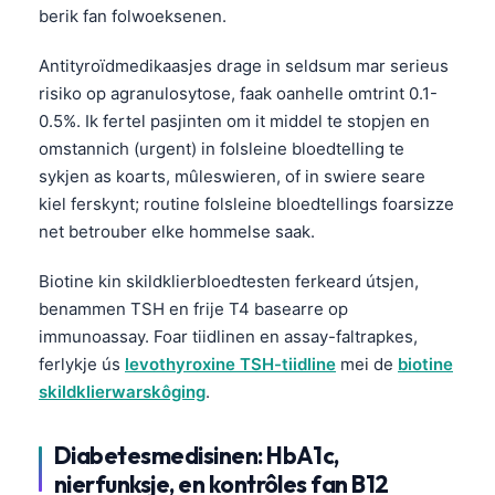
Euskara
berik fan folwoeksenen.
Македонски јазик
Antityroïdmedikaasjes drage in seldsum mar serieus
Latviešu valoda
risiko op agranulosytose, faak oanhelle omtrint 0.1-
Galego
0.5%. Ik fertel pasjinten om it middel te stopjen en
অসমীয়া
omstannich (urgent) in folsleine bloedtelling te
sykjen as koarts, mûleswieren, of in swiere seare
සිංහල
kiel ferskynt; routine folsleine bloedtellings foarsizze
سنڌي
net betrouber elke hommelse saak.
پښتو
Biotine kin skildklierbloedtesten ferkeard útsjen,
benammen TSH en frije T4 basearre op
Slovenčina
immunoassay. Foar tiidlinen en assay-faltrapkes,
ferlykje ús
levothyroxine TSH-tiidline
mei de
biotine
Hrvatski
skildklierwarskôging
.
Suomi
Қазақ тілі
Diabetesmedisinen: HbA1c,
Català
nierfunksje, en kontrôles fan B12