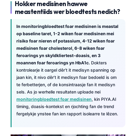
Hokker medisinen hawwe
meastentiids wer bloedtests nedich?
In monitoringbloedtest foar medisinen is meastal
op baseline taret, 1-2 wiken foar medisinen mei
risiko foar nieren of potassium, 4-12 wiken foar
medisinen foar cholesterol, 6-8 wiken foar
feroarings yn skyldkliertest-doasis, en 3
moannen foar feroarings yn HbA1c.
Dokters
kontrolearje it oargel dêr’t it medisyn spanning op
jaan kin, it nivo dêr’t it medisyn foar bedoeld is om
te ferbetterjen, of de konsintraasje fan it medisyn
sels. As jo werhelle resultaten uploade nei
monitoringbloedtest foar medisinen
, kin
PIYA.AI
timing, doasis-kontekst en rjochting fan de trend
fergelykje ynstee fan ien rapport isolearre te lêzen.