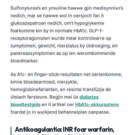
日本語
Sulfonylurea’s en ynsuline hawwe gjin medisynnivo’s
Eesti
nedich, mar se hawwe wol in oersjoch fan it
glukoazepatroan nedich, om’t hypoglykemie
Azərbaycan dili
foarkomme kin by in normale HbA1c. GLP-1-
Bosanski
receptoragonisten wurde mear kontrolearre op
Svenska
symptomen, gewicht, nierstatus by útdroeging, en
Српски језик
pankreassymptomen as op ien weromkommende
bloedmarker.
Íslenska
Հայերեն
As A1c- en finger-stick-resultaten net oerienkomme,
kinne bloedearmoed, niersykte,
Bahasa Indonesia
hemoglobinefarianten, en resinte transfúzje de
हिन्दी
útslach fersteure. Begjin mei ús
diabetes
Nederlands
bloedtestgids
en it artikel oer
HbA1c-akkuraatens
foardat jo in wurkjend behannelplan oanpasse.
Dansk
Български
Antikoagulantia: INR foar warfarin,
فارسی