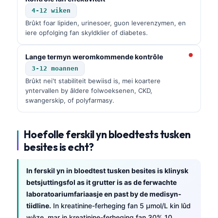
4-12 wiken
Brûkt foar lipiden, urinesoer, guon leverenzymen, en
iere opfolging fan skyldklier of diabetes.
Lange termyn weromkommende kontrôle
3-12 moannen
Brûkt nei't stabiliteit bewiisd is, mei koartere
yntervallen by âldere folwoeksenen, CKD,
swangerskip, of polyfarmasy.
Hoefolle ferskil yn bloedtests tusken
besites is echt?
In ferskil yn in bloedtest tusken besites is klinysk
betsjuttingsfol as it grutter is as de ferwachte
laboratoariumfariaasje en past by de medisyn-
tiidline.
In kreatinine-ferheging fan 5 µmol/L kin lûd
wêze, mar in kreatinine-ferheging fan 30% 10