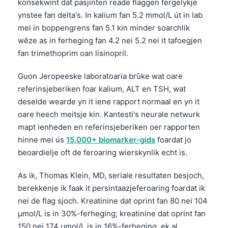
konsekwint dat pasjinten reade flaggen fergelykje
ynstee fan delta's. In kalium fan 5.2 mmol/L út in lab
mei in boppengrens fan 5.1 kin minder soarchlik
wêze as in ferheging fan 4.2 nei 5.2 nei it tafoegjen
fan trimethoprim oan lisinopril.
Guon Jeropeeske laboratoaria brûke wat oare
referinsjeberiken foar kalium, ALT en TSH, wat
deselde wearde yn it iene rapport normaal en yn it
oare heech meitsje kin. Kantesti's neurale netwurk
mapt ienheden en referinsjeberiken oer rapporten
hinne mei ús
15,000+ biomarker-gids
foardat jo
beoardielje oft de feroaring wierskynlik echt is.
As ik, Thomas Klein, MD, seriale resultaten besjoch,
berekkenje ik faak it persintaazjeferoaring foardat ik
nei de flag sjoch. Kreatinine dat oprint fan 80 nei 104
µmol/L is in 30%-ferheging; kreatinine dat oprint fan
150 nei 174 µmol/L is in 16%-ferheging, ek al