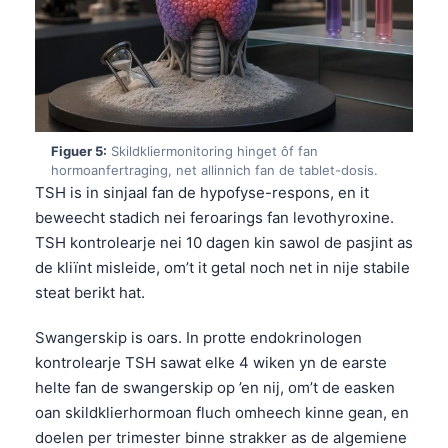
Esperanto
Беларуская мова
Татар теле
Кыргызча
Figuer 5:
Skildkliermonitoring hinget ôf fan
ئۇيغۇرچە
hormoanfertraging, net allinnich fan de tablet-dosis.
Cebuano
TSH is in sinjaal fan de hypofyse-respons, en it
beweecht stadich nei feroarings fan levothyroxine.
Basa Jawa
TSH kontrolearje nei 10 dagen kin sawol de pasjint as
ພາສາລາວ
de kliïnt misleide, om’t it getal noch net in nije stabile
Монгол
steat berikt hat.
Afrikaans
Swangerskip is oars. In protte endokrinologen
العربية المغربية
kontrolearje TSH sawat elke 4 wiken yn de earste
Occitan
helte fan de swangerskip op ’en nij, om’t de easken
oan skildklierhormoan fluch omheech kinne gean, en
Gàidhlig
doelen per trimester binne strakker as de algemiene