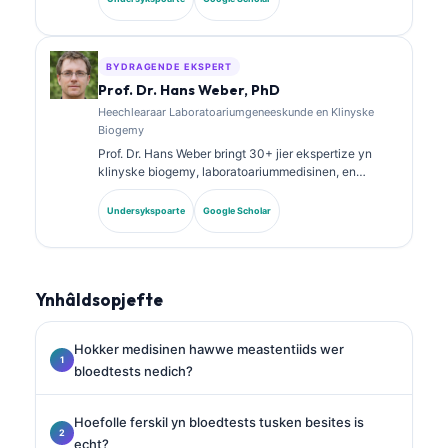
skiekunde en hat wiidweidich publisearre oer
biomarkerpanielen en laboratoariumanalyse yn de
klinyske praktyk.
BYDRAGENDE EKSPERT
Prof. Dr. Hans Weber, PhD
Heechlearaar Laboratoariumgeneeskunde en Klinyske
Biogemy
Prof. Dr. Hans Weber bringt 30+ jier ekspertize yn
klinyske biogemy, laboratoariummedisinen, en
biomarkerûndersyk. Eardere presidint fan de Dútske
Genoatskip foar Klinyske Skiekunde, hy
Undersykspoarte
Google Scholar
spesjalisearret him yn analyse fan diagnostyske
panielen, standerdisearring fan biomerkers, en AI-
oandreaune laboratoariummedisinen.
Ynhâldsopjefte
Hokker medisinen hawwe meastentiids wer
bloedtests nedich?
Hoefolle ferskil yn bloedtests tusken besites is
echt?