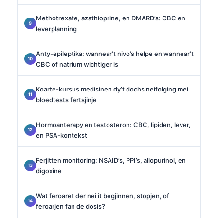
Methotrexate, azathioprine, en DMARD’s: CBC en
leverplanning
Anty-epileptika: wannear’t nivo’s helpe en wannear’t
CBC of natrium wichtiger is
Koarte-kursus medisinen dy’t dochs neifolging mei
bloedtests fertsjinje
Hormoanterapy en testosteron: CBC, lipiden, lever,
en PSA-kontekst
Ferjitten monitoring: NSAID’s, PPI’s, allopurinol, en
digoxine
Wat feroaret der nei it begjinnen, stopjen, of
feroarjen fan de dosis?