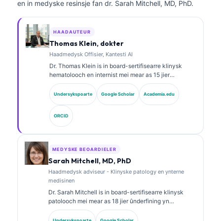
en in medyske resinsje fan dr. Sarah Mitchell, MD, PhD.
HAADAUTEUR
Thomas Klein, dokter
Haadmedysk Offisier, Kantesti AI
Dr. Thomas Klein is in board-sertifisearre klinysk
hematolooch en internist mei mear as 15 jier
ûnderfining yn laboratoariummedisinen en AI-
oandreaune klinyske analyze. As Chief Medical
Undersykspoarte
Google Scholar
Academia.edu
Officer by Kantesti AI jout hy klinysk tafersjoch op de
medyske krektens fan it proprietêre neurale netwurk.
ORCID
Dr. Klein hat wiidweidich publisearre oer
ynterpretaasje fan biomarkers en
laboratoariumdiagnostyk oer ûnderwerpen yn de
laboratoariummedisinen.
MEDYSKE BEOARDIELER
Sarah Mitchell, MD, PhD
Haadmedysk adviseur - Klinyske patology en ynterne
medisinen
Dr. Sarah Mitchell is in board-sertifisearre klinysk
patolooch mei mear as 18 jier ûnderfining yn
laboratoariummedisinen en diagnostyske analyse. Se
hat spesjalistyske sertifikaasjes yn klinyske
Undersykspoarte
Google Scholar