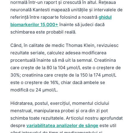
normală într-un raport și crescută în altul. Rețeaua
neuronală Kantesti mapează unitățile și intervalele de
referință între rapoarte folosind a noastră
ghidul
biomarkerilor 15,000+
înainte să judeci dacă
schimbarea este probabil reală.
Când, în calitate de medic Thomas Klein, revizuiesc
rezultate seriale, calculez adesea modificarea
procentuală înainte să mă uit la semnal. Creatinina
care crește de la 80 la 104 µmol/L este o creștere de
30%; creatinina care crește de la 150 la 174 µmol/L
este o creștere de 16%, chiar dacă ambele se
modifică cu 24 µmol/L.
Hidratarea, postul, exercițiul, momentul ciclului
menstrual, manipularea probei și ora din zi pot
schimba toate rezultatele. Articolul nostru aprofundat
despre
variabilitatea analizelor de sânge
este util
când intervalul de timp al medicamentului și