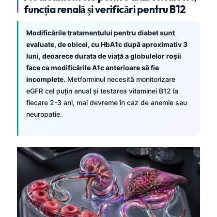
funcția renală și verificări pentru B12
தமிழ்
తెలుగు
Modificările tratamentului pentru diabet sunt
evaluate, de obicei, cu HbA1c după aproximativ 3
मराठी
luni, deoarece durata de viață a globulelor roșii
اردو
face ca modificările A1c anterioare să fie
বাংলা
incomplete.
Metforminul necesită monitorizare
eGFR cel puțin anual și testarea vitaminei B12 la
Shqip
fiecare 2-3 ani, mai devreme în caz de anemie sau
Magyar
neuropatie.
Slovenščina
한국어
Polski
Lietuvių kalba
Русский
ქართული