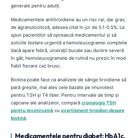
Català
generale pentru adulți.
O‘zbekcha
Medicamentele antitiroidiene au un risc rar, dar grav,
Українська
de agranulocitoză, adesea citat în jur de 0.1-0.5%. Le
spun pacienților să oprească medicamentul și să
አማርኛ
solicite testare urgentă a hemoleucogramei complete
Kiswahili
dacă apare febră, ulcerații bucale sau durere severă
ភាសាខ្មែរ
în gât; hemoleucogramele de rutină nu prezic în mod
fiabil fiecare caz brusc.
ဗမာစာ
ไทย
Biotina poate face ca analizele de sânge tiroidiene să
Tagalog
pară greșite, mai ales cele bazate pe imunotest
pentru TSH și T4 liber. Pentru intervale de timp și
Tiếng Việt
capcane ale analizelor, compară
cronologia TSH
Bahasa Melayu
pentru levotiroxină
cu
avertisment tiroidian despre
മലയാളം
biotină
.
ಕನ್ನಡ
Medicamentele pentru diabet: HbA1c,
ગુજરાતી