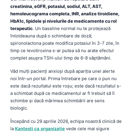
creatinina, eGFR, potasiul, sodiul, ALT, AST,
hemoleucograma completa, INR, analize tiroidiene,
HbA1c, lipidele și nivelurile de medicamente cu rol
terapeutic
. Un baseline normal nu te protejează
întotdeauna după o schimbare de doză;
spironolactona poate modifica potasiul în 3-7 zile, în
timp ce levotiroxina s-ar putea să nu arate efectul
complet asupra TSH-ului timp de 6-8 săptămâni.
Văd mulți pacienți anxioși după apariția unei alerte
noi într-un portal. Prima întrebare pe care o pun nu
este dacă rezultatul este roșu; este dacă rezultatul s-
a schimbat după ce medicamentul ar fi trebuit să îl
schimbe și dacă mărimea schimbării are sens
biologic.
Începând cu 29 aprilie 2026, echipa noastră clinică de
la
Kantesti ca organizație
vede cele mai sigure