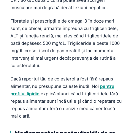
CK 780 U/L după o cursă poate avea scurgeri
musculare mai degrabă decât leziuni hepatice.
Fibratele și prescripțiile de omega-3 în doze mari
sunt, de obicei, urmărite împreună cu trigliceridele,
ALT și funcția renală, mai ales când trigliceridele de
bază depășesc 500 mg/dL. Trigliceridele peste 1000
mg/dL cresc riscul de pancreatită și fac momentul
intervenției mai urgent decât prevenția de rutină a
colesterolului.
Dacă raportul tău de colesterol a fost fără repaus
alimentar, nu presupune că este inutil. Noi
pentru
profilul lipidic
explică atunci când trigliceridele fără
repaus alimentar sunt încă utile și când o repetare cu
repaus alimentar oferă o decizie medicamentoasă
mai clară.
Norsk bokmål
Ślōnskŏ gŏdka
Medicamentele pentru tiroidă: de ce