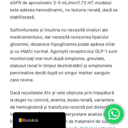
eGFR de aproximativ 3-5 mL/min/1.73 m²; modelul
فارسی
este adesea hemodinamic, nu leziune renală, dacă se
简体中文
stabilizează.
Türkçe
Sulfonilureele și insulina nu necesită niveluri ale
Ελληνικά
medicamentului, dar necesită revizuirea tiparului
glicemiei, deoarece hipoglicemia poate apărea chiar
Português
și cu HbA1c normal. Agoniștii receptorului GLP-1 sunt
Español
monitorizați mai mult după simptome, greutate,
Italiano
statusul renal în timpul deshidratării și simptomele
pancreatice decât după un singur marker sanguin
עִבְרִית
care revine.
Français
العربية
Dacă rezultatele A1c și cele obținute prin înțepătură
la deget nu coincid, anemia, boala renală, variantele
Deutsch
de hemoglobină și transfuzia recentă pot distorsiona
English
interpretarea. Începeți cu interpretare analize sange
Română
înainte de a schimba un plan de tratament de lucru.