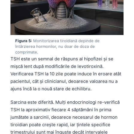
Gàidhlig
Euskara
Македонски јазик
Latviešu valoda
Galego
Figura 5:
Monitorizarea tiroidiană depinde de
întârzierea hormonilor, nu doar de doza de
অসমীয়া
comprimate.
TSH este un semnal de răspuns al hipofizei și se
සිංහල
mișcă lent după modificările de levotiroxină.
سنڌي
Verificarea TSH la 10 zile poate induce în eroare atât
پښتو
pacientul, cât și clinicianul, deoarece valoarea nu a
ajuns încă la o nouă stare de echilibru.
Slovenčina
Sarcina este diferită. Mulți endocrinologi re-verifică
Hrvatski
TSH la aproximativ fiecare 4 săptămâni în prima
jumătate a sarcinii, deoarece necesarul de hormon
Suomi
tiroidian poate crește rapid, iar țintele specifice
Қазақ тілі
trimestrului sunt mai înguste decât intervalele