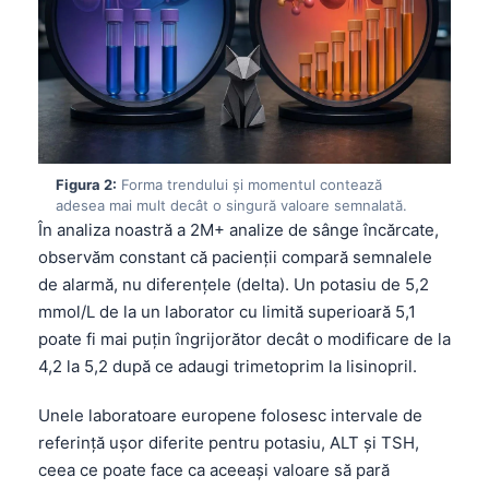
Figura 2:
Forma trendului și momentul contează
adesea mai mult decât o singură valoare semnalată.
În analiza noastră a 2M+ analize de sânge încărcate,
observăm constant că pacienții compară semnalele
de alarmă, nu diferențele (delta). Un potasiu de 5,2
mmol/L de la un laborator cu limită superioară 5,1
poate fi mai puțin îngrijorător decât o modificare de la
4,2 la 5,2 după ce adaugi trimetoprim la lisinopril.
Unele laboratoare europene folosesc intervale de
referință ușor diferite pentru potasiu, ALT și TSH,
ceea ce poate face ca aceeași valoare să pară