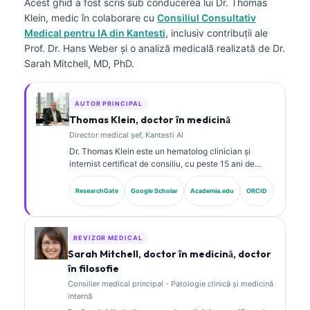
Acest ghid a fost scris sub conducerea lui
Dr. Thomas
Klein, medic
în colaborare cu
Consiliul Consultativ
Medical pentru IA din Kantesti
, inclusiv contribuții ale
Prof. Dr. Hans Weber și o analiză medicală realizată de Dr.
Sarah Mitchell, MD, PhD.
AUTOR PRINCIPAL
Thomas Klein, doctor în medicină
Director medical șef, Kantesti AI
Dr. Thomas Klein este un hematolog clinician și
internist certificat de consiliu, cu peste 15 ani de
experiență în medicina de laborator și analiză clinică
asistată de AI. În calitate de Chief Medical Officer la
ResearchGate
Google Scholar
Academia.edu
ORCID
Kantesti AI, el asigură supravegherea clinică a
acurateței medicale a rețelei neuronale proprietare.
Dr. Klein a publicat pe larg despre interpretarea
biomarkerilor și diagnosticul de laborator în domeniul
REVIZOR MEDICAL
medicinei de laborator.
Sarah Mitchell, doctor în medicină, doctor
în filosofie
Consilier medical principal - Patologie clinică și medicină
internă