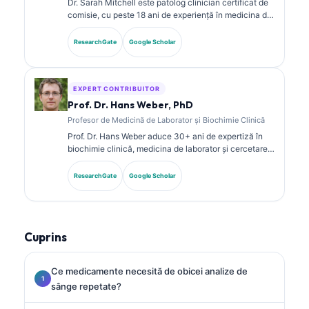
Dr. Sarah Mitchell este patolog clinician certificat de
comisie, cu peste 18 ani de experiență în medicina de
laborator și analiza diagnostică. Deține certificări de
specialitate în chimie clinică și a publicat pe larg
ResearchGate
Google Scholar
despre panouri de biomarkeri și analiza de laborator
în practica clinică.
EXPERT CONTRIBUITOR
Prof. Dr. Hans Weber, PhD
Profesor de Medicină de Laborator și Biochimie Clinică
Prof. Dr. Hans Weber aduce 30+ ani de expertiză în
biochimie clinică, medicina de laborator și cercetarea
biomarkerilor. Fost președinte al Societății Germane
de Chimie Clinică, se specializează în analiza
ResearchGate
Google Scholar
panourilor de diagnostic, standardizarea biomarkerilor
și medicina de laborator asistată de AI.
Cuprins
Ce medicamente necesită de obicei analize de
sânge repetate?