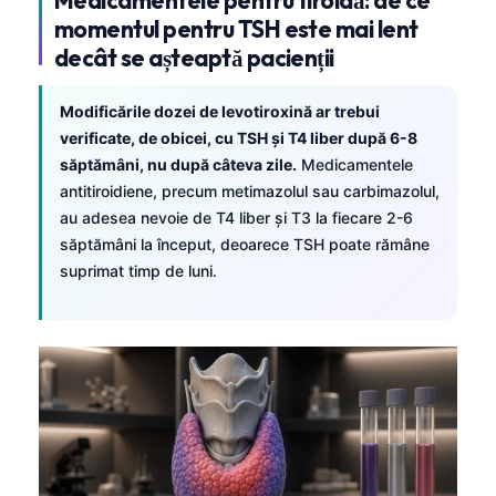
Frysk
momentul pentru TSH este mai lent
decât se așteaptă pacienții
Esperanto
Беларуская мова
Modificările dozei de levotiroxină ar trebui
Татар теле
verificate, de obicei, cu TSH și T4 liber după 6-8
săptămâni, nu după câteva zile.
Medicamentele
Кыргызча
antitiroidiene, precum metimazolul sau carbimazolul,
ئۇيغۇرچە
au adesea nevoie de T4 liber și T3 la fiecare 2-6
Cebuano
săptămâni la început, deoarece TSH poate rămâne
suprimat timp de luni.
Basa Jawa
ພາສາລາວ
Монгол
Afrikaans
العربية المغربية
Occitan