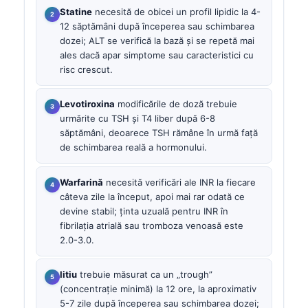
Statine
necesită de obicei un profil lipidic la 4-
12 săptămâni după începerea sau schimbarea
dozei; ALT se verifică la bază și se repetă mai
ales dacă apar simptome sau caracteristici cu
risc crescut.
Levotiroxina
modificările de doză trebuie
urmărite cu TSH și T4 liber după 6-8
săptămâni, deoarece TSH rămâne în urmă față
de schimbarea reală a hormonului.
Warfarină
necesită verificări ale INR la fiecare
câteva zile la început, apoi mai rar odată ce
devine stabil; ținta uzuală pentru INR în
fibrilația atrială sau tromboza venoasă este
2.0-3.0.
litiu
trebuie măsurat ca un „trough”
(concentrație minimă) la 12 ore, la aproximativ
5-7 zile după începerea sau schimbarea dozei;