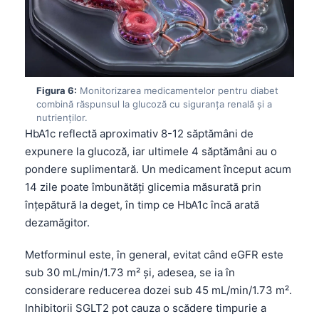
Čeština
日本語
Eesti
Azərbaycan dili
Figura 6:
Monitorizarea medicamentelor pentru diabet
Bosanski
combină răspunsul la glucoză cu siguranța renală și a
nutrienților.
Svenska
HbA1c reflectă aproximativ 8-12 săptămâni de
Српски језик
expunere la glucoză, iar ultimele 4 săptămâni au o
pondere suplimentară. Un medicament început acum
Íslenska
14 zile poate îmbunătăți glicemia măsurată prin
Հայերեն
înțepătură la deget, în timp ce HbA1c încă arată
Bahasa Indonesia
dezamăgitor.
हिन्दी
Metforminul este, în general, evitat când eGFR este
Nederlands
sub 30 mL/min/1.73 m² și, adesea, se ia în
Dansk
considerare reducerea dozei sub 45 mL/min/1.73 m².
Inhibitorii SGLT2 pot cauza o scădere timpurie a
Български