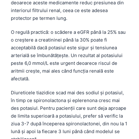
deoarece aceste medicamente reduc presiunea din
interiorul filtrului renal, ceea ce este adesea
protector pe termen lung.
O regulă practică: o scădere a eGFR până la 25% sau
o creștere a creatininei până la 30% poate fi
acceptabilă dacă potasiul este sigur și tensiunea
arterială se îmbunătățește. Un rezultat al potasiului
peste 6,0 mmol/L este urgent deoarece riscul de
aritmii crește, mai ales când funcția renală este
afectată.
Diureticele tiazidice scad mai des sodiul și potasiul,
în timp ce spironolactona și eplerenona cresc mai
des potasiul. Pentru pacienții care sunt deja aproape
de limita superioară a potasiului, prefer să verific la
ziua 3-7 după începerea spironolactonei, din nou la 1
lună și apoi la fiecare 3 luni până când modelul se