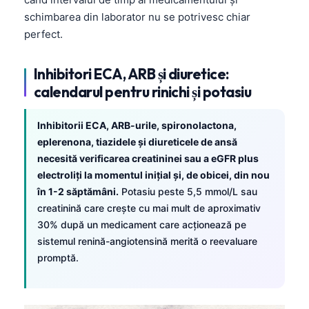
schimbarea din laborator nu se potrivesc chiar
perfect.
Inhibitori ECA, ARB și diuretice:
calendarul pentru rinichi și potasiu
Inhibitorii ECA, ARB-urile, spironolactona,
eplerenona, tiazidele și diureticele de ansă
necesită verificarea creatininei sau a eGFR plus
electroliți la momentul inițial și, de obicei, din nou
în 1-2 săptămâni.
Potasiu peste 5,5 mmol/L sau
creatinină care crește cu mai mult de aproximativ
30% după un medicament care acționează pe
sistemul renină-angiotensină merită o reevaluare
promptă.