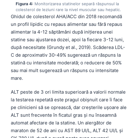
Figura 4:
Monitorizarea statinelor separă răspunsul la
colesterol de leziuni rare la nivel muscular sau hepatic.
Ghidul de colesterol AHA/ACC din 2018 recomandă
un profil lipidic cu repaus alimentar sau fără repaus
alimentar la 4-12 săptămâni după inițierea unei
statine sau ajustarea dozei, apoi la fiecare 3-12 luni,
după necesitate (Grundy et al., 2019). Scăderea LDL-
C de aproximativ 30-49% sugerează un răspuns la
statină cu intensitate moderată; o reducere de 50%
sau mai mult sugerează un răspuns cu intensitate
mare.
ALT peste de 3 ori limita superioară a valorii normale
la testarea repetată este pragul obișnuit care îi face
pe clinicieni să se oprească, dar creșterile ușoare ale
ALT sunt frecvente în ficatul gras și nu înseamnă
automat afectare de la statine. Un alergător de
maraton de 52 de ani cu AST 89 UI/L, ALT 42 UI/L și