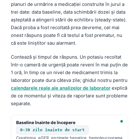
planuri de urmărire a medicației construite în jurul a
trei date: data baseline, data schimbării dozei și data
așteptată a atingerii stării de echilibru (steady-state).
Dacă proba a fost recoltată prea devreme, cel mai
onest răspuns poate fi că testul a fost prematur, nu
că este liniștitor sau alarmant.
Contează și timpul de răspuns. Un potasiu recoltat
într-o cameră de urgență poate reveni în mai puțin de
1 oră, în timp ce un nivel de medicament trimis la
laborator poate dura câteva zile; ghidul nostru pentru
calendarele reale ale analizelor de laborator
explică
de ce momentul și viteza de raportare sunt probleme
separate.
Baseline înainte de începere
0-30 zile înainte de start
Creatinina, eGFR, enzimele hepatice, hemoleucograma