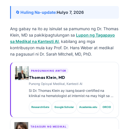
🔄 Huling Na-update:
Hulyo 7, 2026
Ang gabay na ito ay isinulat sa pamumuno ng
Dr. Thomas
Klein, MD
sa pakikipagtulungan sa
Lupon ng Tagapayo
sa Medikal na Kantesti AI
, kabilang ang mga
kontribusyon mula kay Prof. Dr. Hans Weber at medikal
na pagsusuri ni Dr. Sarah Mitchell, MD, PhD.
PANGUNAHING AWTOR
Thomas Klein, MD
Punong Opisyal Medikal, Kantesti AI
Si Dr. Thomas Klein ay isang board-certified na
klinikal na hematologist at internist na may higit sa 15
taon ng karanasan sa laboratoryong medisina at
pagsusuring klinikal na tinulungan ng AI. Bilang Chief
ResearchGate
Google Scholar
Academia.edu
ORCID
Medical Officer sa Kantesti AI, nagbibigay siya ng
klinikal na pangangasiwa sa katumpakan ng medikal
ng pagmamay-ari na neural network. Si Dr. Klein ay
malawakan nang naglathala sa interpretasyon ng
TAGASURI NG MEDIKAL