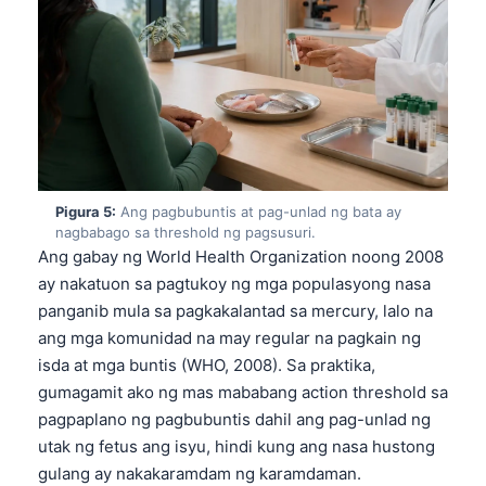
Frysk
Esperanto
Беларуская мова
Татар теле
Кыргызча
ئۇيغۇرچە
Pigura 5:
Ang pagbubuntis at pag-unlad ng bata ay
nagbabago sa threshold ng pagsusuri.
Cebuano
Ang gabay ng World Health Organization noong 2008
Basa Jawa
ay nakatuon sa pagtukoy ng mga populasyong nasa
ພາສາລາວ
panganib mula sa pagkakalantad sa mercury, lalo na
ang mga komunidad na may regular na pagkain ng
Монгол
isda at mga buntis (WHO, 2008). Sa praktika,
Afrikaans
gumagamit ako ng mas mababang action threshold sa
العربية المغربية
pagpaplano ng pagbubuntis dahil ang pag-unlad ng
utak ng fetus ang isyu, hindi kung ang nasa hustong
Occitan
gulang ay nakakaramdam ng karamdaman.