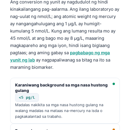
Ang conversion ng yunit ay nagdudulot ng hindi
kinakailangang pag-aalarma. Ang ilang laboratoryo ay
nag-uulat ng nmol/L; ang atomic weight ng mercury
ay nangangahulugang ang 1 µg/L ay humigit-
kumulang 5 nmol/L. Kung ang lumang resulta mo ay
45 nmol/L at ang bago mo ay 8 µg/L, maaaring
magkapareho ang mga iyon, hindi isang biglaang
pagtaas; ang aming gabay sa
pagbabago ng mga
yunit ng lab
ay nagpapaliwanag sa bitag na ito sa
maraming biomarker.
Karaniwang background sa mga nasa hustong
gulang
<5 µg/L
Madalas nakikita sa mga nasa hustong gulang na
walang madalas na mataas na-mercury na isda o
pagkakalantad sa trabaho.