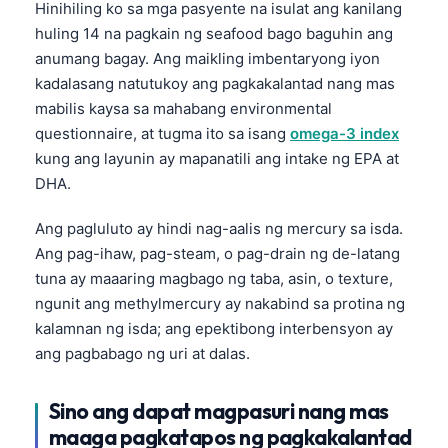
Hinihiling ko sa mga pasyente na isulat ang kanilang
huling 14 na pagkain ng seafood bago baguhin ang
anumang bagay. Ang maikling imbentaryong iyon
kadalasang natutukoy ang pagkakalantad nang mas
mabilis kaysa sa mahabang environmental
questionnaire, at tugma ito sa isang
omega-3 index
kung ang layunin ay mapanatili ang intake ng EPA at
DHA.
Ang pagluluto ay hindi nag-aalis ng mercury sa isda.
Ang pag-ihaw, pag-steam, o pag-drain ng de-latang
tuna ay maaaring magbago ng taba, asin, o texture,
ngunit ang methylmercury ay nakabind sa protina ng
kalamnan ng isda; ang epektibong interbensyon ay
ang pagbabago ng uri at dalas.
Sino ang dapat magpasuri nang mas
maaga pagkatapos ng pagkakalantad