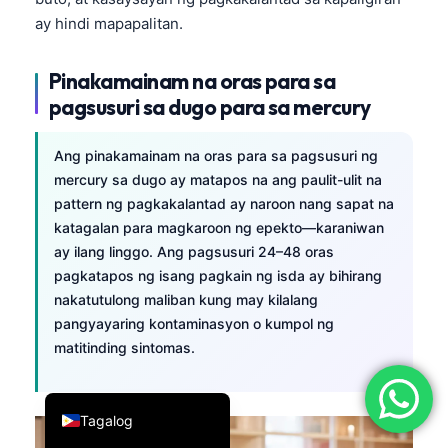
ay hindi mapapalitan.
简体中文
Română
Pinakamainam na oras para sa
Türkçe
pagsusuri sa dugo para sa mercury
Ελληνικά
Ang pinakamainam na oras para sa pagsusuri ng
Português
mercury sa dugo ay matapos na ang paulit-ulit na
Español
pattern ng pagkakalantad ay naroon nang sapat na
Italiano
katagalan para magkaroon ng epekto—karaniwan
ay ilang linggo. Ang pagsusuri 24–48 oras
עִבְרִית
pagkatapos ng isang pagkain ng isda ay bihirang
Français
nakatutulong maliban kung may kilalang
العربية
pangyayaring kontaminasyon o kumpol ng
matitinding sintomas.
Deutsch
English
Tagalog