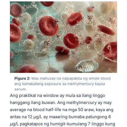
Pigura 2:
Mas mahusay na naipapakita ng whole blood
ang kamakailang exposure sa methylmercury kaysa
serum.
Ang praktikal na window ay mula sa ilang linggo
hanggang ilang buwan. Ang methylmercury ay may
average na blood half-life na mga 50 araw, kaya ang
antas na 12 µg/L ay maaaring bumaba patungong 6
µg/L pagkatapos ng humigit-kumulang 7 linggo kung