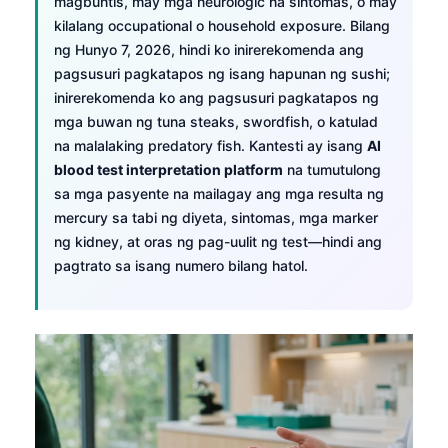
magbuntis, may mga neurologic na sintomas, o may
kilalang occupational o household exposure. Bilang
ng Hunyo 7, 2026, hindi ko inirerekomenda ang
pagsusuri pagkatapos ng isang hapunan ng sushi;
inirerekomenda ko ang pagsusuri pagkatapos ng
mga buwan ng tuna steaks, swordfish, o katulad
na malalaking predatory fish. Kantesti ay isang
AI
blood test interpretation platform
na tumutulong
sa mga pasyente na mailagay ang mga resulta ng
mercury sa tabi ng diyeta, sintomas, mga marker
ng kidney, at oras ng pag-uulit ng test—hindi ang
pagtrato sa isang numero bilang hatol.