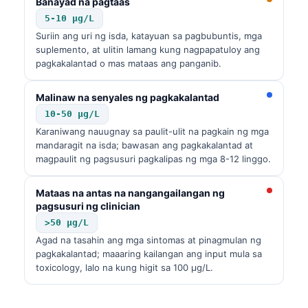
Banayad na pagtaas
5-10 µg/L
Suriin ang uri ng isda, katayuan sa pagbubuntis, mga
suplemento, at ulitin lamang kung nagpapatuloy ang
pagkakalantad o mas mataas ang panganib.
Malinaw na senyales ng pagkakalantad
10-50 µg/L
Karaniwang nauugnay sa paulit-ulit na pagkain ng mga
mandaragit na isda; bawasan ang pagkakalantad at
magpaulit ng pagsusuri pagkalipas ng mga 8-12 linggo.
Mataas na antas na nangangailangan ng
pagsusuri ng clinician
>50 µg/L
Agad na tasahin ang mga sintomas at pinagmulan ng
pagkakalantad; maaaring kailangan ang input mula sa
toxicology, lalo na kung higit sa 100 µg/L.