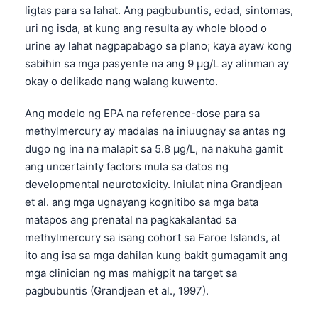
ligtas para sa lahat. Ang pagbubuntis, edad, sintomas,
uri ng isda, at kung ang resulta ay whole blood o
urine ay lahat nagpapabago sa plano; kaya ayaw kong
sabihin sa mga pasyente na ang 9 µg/L ay alinman ay
okay o delikado nang walang kuwento.
Ang modelo ng EPA na reference-dose para sa
methylmercury ay madalas na iniuugnay sa antas ng
dugo ng ina na malapit sa 5.8 µg/L, na nakuha gamit
ang uncertainty factors mula sa datos ng
developmental neurotoxicity. Iniulat nina Grandjean
et al. ang mga ugnayang kognitibo sa mga bata
matapos ang prenatal na pagkakalantad sa
methylmercury sa isang cohort sa Faroe Islands, at
ito ang isa sa mga dahilan kung bakit gumagamit ang
mga clinician ng mas mahigpit na target sa
pagbubuntis (Grandjean et al., 1997).