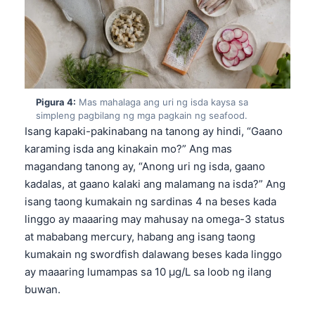
Pigura 4:
Mas mahalaga ang uri ng isda kaysa sa
simpleng pagbilang ng mga pagkain ng seafood.
Isang kapaki-pakinabang na tanong ay hindi, “Gaano
karaming isda ang kinakain mo?” Ang mas
magandang tanong ay, “Anong uri ng isda, gaano
kadalas, at gaano kalaki ang malamang na isda?” Ang
isang taong kumakain ng sardinas 4 na beses kada
linggo ay maaaring may mahusay na omega-3 status
at mababang mercury, habang ang isang taong
kumakain ng swordfish dalawang beses kada linggo
ay maaaring lumampas sa 10 µg/L sa loob ng ilang
buwan.