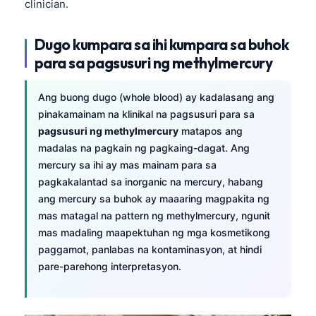
clinician.
Català
O‘zbekcha
Dugo kumpara sa ihi kumpara sa buhok
Українська
para sa pagsusuri ng methylmercury
አማርኛ
Ang buong dugo (whole blood) ay kadalasang ang
Kiswahili
pinakamainam na klinikal na pagsusuri para sa
ភាសាខ្មែរ
pagsusuri ng methylmercury
matapos ang
madalas na pagkain ng pagkaing-dagat. Ang
ဗမာစာ
mercury sa ihi ay mas mainam para sa
ไทย
pagkakalantad sa inorganic na mercury, habang
Tiếng Việt
ang mercury sa buhok ay maaaring magpakita ng
mas matagal na pattern ng methylmercury, ngunit
Bahasa Melayu
mas madaling maapektuhan ng mga kosmetikong
മലയാളം
paggamot, panlabas na kontaminasyon, at hindi
pare-parehong interpretasyon.
ಕನ್ನಡ
ગુજરાતી
தமிழ்