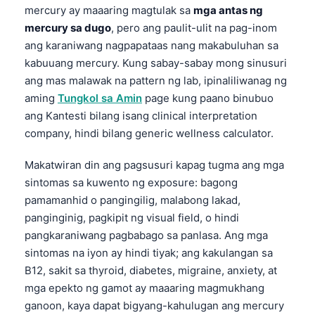
mercury ay maaaring magtulak sa
mga antas ng
mercury sa dugo
, pero ang paulit-ulit na pag-inom
ang karaniwang nagpapataas nang makabuluhan sa
kabuuang mercury. Kung sabay-sabay mong sinusuri
ang mas malawak na pattern ng lab, ipinaliliwanag ng
aming
Tungkol sa Amin
page kung paano binubuo
ang Kantesti bilang isang clinical interpretation
company, hindi bilang generic wellness calculator.
Makatwiran din ang pagsusuri kapag tugma ang mga
sintomas sa kuwento ng exposure: bagong
pamamanhid o pangingilig, malabong lakad,
panginginig, pagkipit ng visual field, o hindi
pangkaraniwang pagbabago sa panlasa. Ang mga
sintomas na iyon ay hindi tiyak; ang kakulangan sa
B12, sakit sa thyroid, diabetes, migraine, anxiety, at
mga epekto ng gamot ay maaaring magmukhang
ganoon, kaya dapat bigyang-kahulugan ang mercury