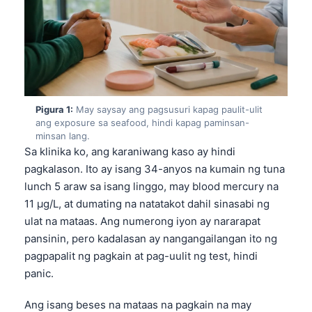
Pigura 1:
May saysay ang pagsusuri kapag paulit-ulit
ang exposure sa seafood, hindi kapag paminsan-
minsan lang.
Sa klinika ko, ang karaniwang kaso ay hindi
pagkalason. Ito ay isang 34-anyos na kumain ng tuna
lunch 5 araw sa isang linggo, may blood mercury na
11 µg/L, at dumating na natatakot dahil sinasabi ng
ulat na mataas. Ang numerong iyon ay nararapat
pansinin, pero kadalasan ay nangangailangan ito ng
pagpapalit ng pagkain at pag-uulit ng test, hindi
panic.
Ang isang beses na mataas na pagkain na may