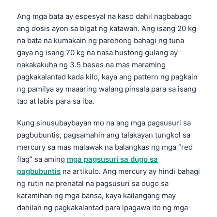
Gàidhlig
Ang mga bata ay espesyal na kaso dahil nagbabago
Euskara
ang dosis ayon sa bigat ng katawan. Ang isang 20 kg
Македонски јазик
na bata na kumakain ng parehong bahagi ng tuna
Latviešu valoda
gaya ng isang 70 kg na nasa hustong gulang ay
nakakakuha ng 3.5 beses na mas maraming
Galego
pagkakalantad kada kilo, kaya ang pattern ng pagkain
অসমীয়া
ng pamilya ay maaaring walang pinsala para sa isang
සිංහල
tao at labis para sa iba.
سنڌي
Kung sinusubaybayan mo na ang mga pagsusuri sa
پښتو
pagbubuntis, pagsamahin ang talakayan tungkol sa
mercury sa mas malawak na balangkas ng mga “red
flag” sa aming
mga pagsusuri sa dugo sa
Slovenčina
pagbubuntis
na artikulo. Ang mercury ay hindi bahagi
Hrvatski
ng rutin na prenatal na pagsusuri sa dugo sa
Suomi
karamihan ng mga bansa, kaya kailangang may
dahilan ng pagkakalantad para ipagawa ito ng mga
Қазақ тілі