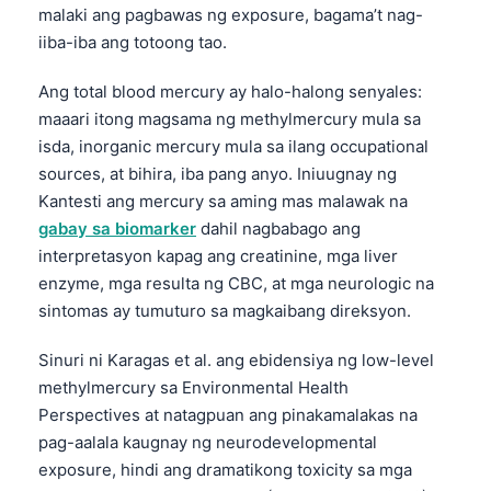
malaki ang pagbawas ng exposure, bagama’t nag-
iiba-iba ang totoong tao.
Ang total blood mercury ay halo-halong senyales:
maaari itong magsama ng methylmercury mula sa
isda, inorganic mercury mula sa ilang occupational
sources, at bihira, iba pang anyo. Iniuugnay ng
Kantesti ang mercury sa aming mas malawak na
gabay sa biomarker
dahil nagbabago ang
interpretasyon kapag ang creatinine, mga liver
enzyme, mga resulta ng CBC, at mga neurologic na
sintomas ay tumuturo sa magkaibang direksyon.
Sinuri ni Karagas et al. ang ebidensiya ng low-level
methylmercury sa Environmental Health
Perspectives at natagpuan ang pinakamalakas na
pag-aalala kaugnay ng neurodevelopmental
exposure, hindi ang dramatikong toxicity sa mga