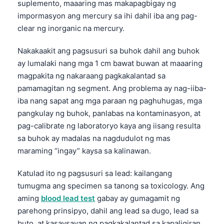
suplemento, maaaring mas makapagbigay ng
日本語
impormasyon ang mercury sa ihi dahil iba ang pag-
Eesti
clear ng inorganic na mercury.
Azərbaycan dili
Nakakaakit ang pagsusuri sa buhok dahil ang buhok
Bosanski
ay lumalaki nang mga 1 cm bawat buwan at maaaring
Svenska
magpakita ng nakaraang pagkakalantad sa
Српски језик
pamamagitan ng segment. Ang problema ay nag-iiba-
iba nang sapat ang mga paraan ng paghuhugas, mga
Íslenska
pangkulay ng buhok, panlabas na kontaminasyon, at
Հայերեն
pag-calibrate ng laboratoryo kaya ang iisang resulta
Bahasa Indonesia
sa buhok ay madalas na nagdudulot ng mas
maraming “ingay” kaysa sa kalinawan.
हिन्दी
Nederlands
Katulad ito ng pagsusuri sa lead: kailangang
tumugma ang specimen sa tanong sa toxicology. Ang
Dansk
aming
blood lead test
gabay ay gumagamit ng
Български
parehong prinsipyo, dahil ang lead sa dugo, lead sa
فارسی
buto, at kasaysayan ng pagkakalantad sa kapaligiran