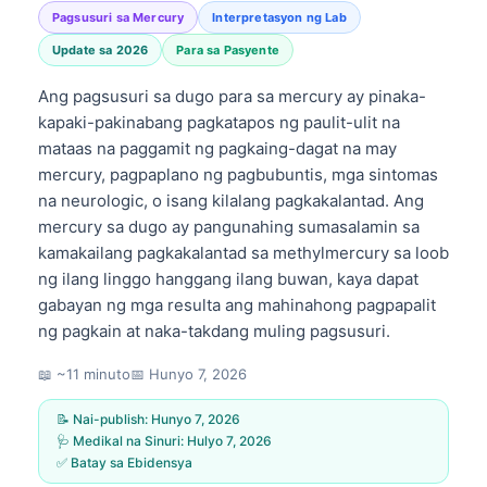
Pagsusuri sa Mercury
Interpretasyon ng Lab
Update sa 2026
Para sa Pasyente
Ang pagsusuri sa dugo para sa mercury ay pinaka-
kapaki-pakinabang pagkatapos ng paulit-ulit na
mataas na paggamit ng pagkaing-dagat na may
mercury, pagpaplano ng pagbubuntis, mga sintomas
na neurologic, o isang kilalang pagkakalantad. Ang
mercury sa dugo ay pangunahing sumasalamin sa
kamakailang pagkakalantad sa methylmercury sa loob
ng ilang linggo hanggang ilang buwan, kaya dapat
gabayan ng mga resulta ang mahinahong pagpapalit
ng pagkain at naka-takdang muling pagsusuri.
📖 ~11 minuto
📅
Hunyo 7, 2026
📝 Nai-publish:
Hunyo 7, 2026
🩺 Medikal na Sinuri:
Hulyo 7, 2026
✅ Batay sa Ebidensya