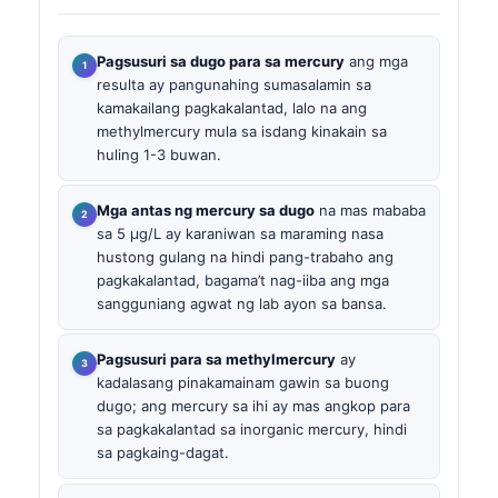
Pagsusuri sa dugo para sa mercury
ang mga
resulta ay pangunahing sumasalamin sa
kamakailang pagkakalantad, lalo na ang
methylmercury mula sa isdang kinakain sa
huling 1-3 buwan.
Mga antas ng mercury sa dugo
na mas mababa
sa 5 µg/L ay karaniwan sa maraming nasa
hustong gulang na hindi pang-trabaho ang
pagkakalantad, bagama’t nag-iiba ang mga
sangguniang agwat ng lab ayon sa bansa.
Pagsusuri para sa methylmercury
ay
kadalasang pinakamainam gawin sa buong
dugo; ang mercury sa ihi ay mas angkop para
sa pagkakalantad sa inorganic mercury, hindi
sa pagkaing-dagat.