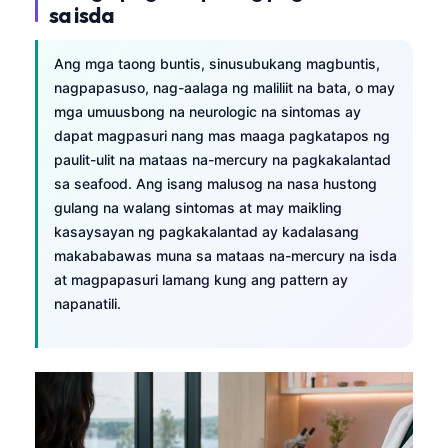
sa isda
Ang mga taong buntis, sinusubukang magbuntis,
nagpapasuso, nag-aalaga ng maliliit na bata, o may
mga umuusbong na neurologic na sintomas ay
dapat magpasuri nang mas maaga pagkatapos ng
paulit-ulit na mataas na-mercury na pagkakalantad
sa seafood. Ang isang malusog na nasa hustong
gulang na walang sintomas at may maikling
kasaysayan ng pagkakalantad ay kadalasang
makababawas muna sa mataas na-mercury na isda
at magpapasuri lamang kung ang pattern ay
napanatili.
Norsk bokmål
Ślōnskŏ gŏdka