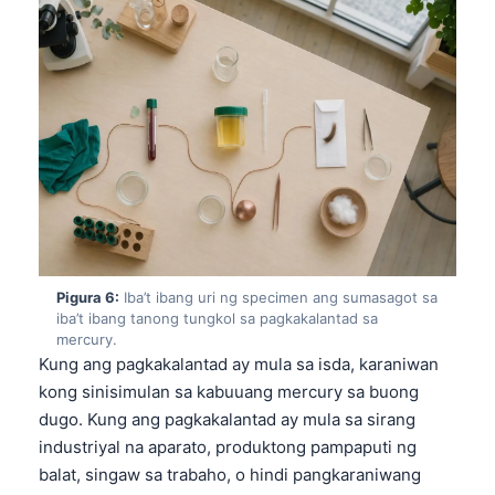
తెలుగు
मराठी
اردو
বাংলা
Shqip
Magyar
Slovenščina
한국어
Pigura 6:
Iba’t ibang uri ng specimen ang sumasagot sa
iba’t ibang tanong tungkol sa pagkakalantad sa
Polski
mercury.
Lietuvių kalba
Kung ang pagkakalantad ay mula sa isda, karaniwan
kong sinisimulan sa kabuuang mercury sa buong
Русский
dugo. Kung ang pagkakalantad ay mula sa sirang
ქართული
industriyal na aparato, produktong pampaputi ng
Čeština
balat, singaw sa trabaho, o hindi pangkaraniwang