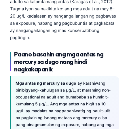
adulto sa katamtamang antas (Karagas et al., 2012).
Tugma iyon sa nakikita ko: ang mga adult na may 8–
20 µg/L kadalasan ay nangangailangan ng pagbawas
sa exposure, habang ang pagbubuntis at pagkabata
ay nangangailangan ng mas konserbatibong
pagtingin.
Paano basahin ang mga antas ng
mercury sa dugo nang hindi
nagkakapanik
Mga antas ng mercury sa dugo
ay karaniwang
binibigyang-kahulugan sa µg/L, at maraming non-
occupational na adult ang bumababa sa humigit-
kumulang 5 µg/L. Ang mga antas na higit sa 10
µg/L ay madalas na nagpapahiwatig ng paulit-ulit
na pagkain ng isdang mataas ang mercury o isa
pang pinagmumulan ng exposure, habang ang mga